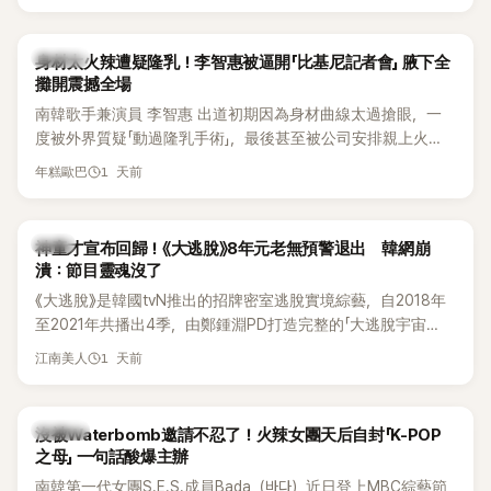
K-POP
身材太火辣遭疑隆乳！李智惠被逼開「比基尼記者會」 腋下全
攤開震撼全場
南韓歌手兼演員 李智惠 出道初期因為身材曲線太過搶眼，一
度被外界質疑「動過隆乳手術」，最後甚至被公司安排親上火
線，召開前所未見的「泳裝記者會」澄清。這場記者會後來還被
1 天前
年糕歐巴
韓國演藝圈點名為流傳至今的「三大記者會」之一。近日她在綜
藝節目中親口回憶這段「隆乳疑雲黑歷史」，話題再度被翻出來
熱議。 2日播出的 SBS 綜藝節目《我的經紀人太難搞－秘書
韓星
神童才宣布回歸！《大逃脫》8年元老無預警退出 韓網崩
鎮》，邀請同時兼顧工作與育兒的演藝圈代表「媽媽群」——李智
潰：節目靈魂沒了
惠、李賢怡、李恩亨，以第13位「My Star」身分登場，分享最真
《大逃脫》是韓國tvN推出的招牌密室逃脫實境綜藝，自2018年
實的生活日常。 節目一開始，李瑞鎮 率先與李智惠會合，兩人
至2021年共播出4季，由鄭鍾淵PD打造完整的「大逃脫宇宙
邊搭車邊聊天，氣氛輕鬆。聊到最近的新聞，李瑞鎮突然直球
（DTCU）」，憑藉燒腦劇情、電影級場景與龐大世界觀，累積
發問：「妳不是上新聞了？說妳去做整形？是人中縮短手術嗎？」
1 天前
江南美人
大批死忠粉絲，被譽為韓國最具代表性的密室逃脫綜藝之一。
一貫犀利又不留情的問法，讓現場瞬間笑成一片。對此，李智
惠也毫不閃躲，淡定接招，兩人鬥嘴默契十足。 話題接著一路
延燒到過去的爭議。李瑞鎮脫口補刀：「妳以前不是還在游泳池
K-POP
沒被Waterbomb邀請不忍了！火辣女團天后自封「K-POP
開過記者會？」直接點名她當年的風波。李智惠聽了忍不住笑
之母」 一句話酸爆主辦
說：「哥怎麼連這個都知道？」李瑞鎮則回嘴：「那時候新聞鬧那
南韓第一代女團S.E.S.成員Bada（바다）近日登上MBC綜藝節