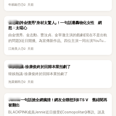
體解散後，李智惠轉型 solo，靠著綜藝與歌唱實力持續活躍演
他當年差點不是以演員身分出道，而是成為男團偶像的一員。
2 天前
年糕歐巴
藝圈。據悉，她當年能加入 S#arp，也與 李尚敏 的賞識有關。
感情方面，李智惠於 2017 年與圈外男友結婚，婚後育有兩個
女兒，一家四口生活幸福美滿。如今除了持續活躍於綜藝節
韓星
金志勳誇金憓秀「身材太驚人」！一句話遭轟物化女性 網
目，她經營的 YouTube 頻道也即將突破百萬訂閱，近年內容深
怒：太噁心
受網友喜愛，再度迎來事業第二春。
由金憓秀、金志勳、曹汝貞、金宰澈主演的戲劇《現在不是出軌
的問題》近日開播，為宣傳新作品，四位主演一同出演YouTube
節目，不料訪談中的一段發言卻意外掀起爭議。不少網友認
2 天前
江南美人
為，他將焦點放在金憓秀的身材，言論帶有「物化女性」意味，
引發大量批評。
熱議討論
韓娛熱議-徐康俊終於回歸本業拍劇了
韓娛熱議-徐康俊終於回歸本業拍劇了
2 天前
泡菜鄉民
K-POP
Jennie一句話掀全網瘋猜！網友全聯想到BTS V 舊緋聞再
被翻出
BLACKPINK成員Jennie近日接受《Cosmopolitan》專訪，談及