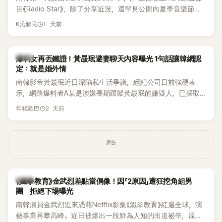
麼大，不知道才奇怪吧。」一來一往，氣氛反而更加輕鬆。 談到
目《Radio Star》，除了分享近況，還罕見公開向夏季音樂節
當年情況，李智惠終於鬆口坦言，當時確實被質疑動過隆胸手
Waterbomb喊話，笑稱自己至今從未受邀演出，更幽默表示：
1 天前
K氏鄉民
術。她回憶：「拍了比基尼照片之後，就開始被說是不是去隆乳
「我名字就叫『Bada（海）』，Waterbomb卻沒找我，這根本只
了。」為了澄清誤會，她只好親自站出來說清楚。 李智惠進一步
是懂了皮毛。」一番話笑翻全場，也引發網友熱議。
解釋，當時隆胸手術幾乎只有「腋下切開」一種方式，「所以我就
韓星
想，既然一直說我有做，那我乾脆把腋下給大家看，證明我根
爆料女再丟鐵證！黃晸珉避妻聊天內容曝光 1句話讓韓網認
定：就是婚外情
本沒動過。」一句話說完，全場瞬間炸鍋，來賓又驚又笑。 事實
上，早在 2006 年，李智惠就為了證明自己沒有「隆乳」，真的
南韓影帝黃晸珉近日深陷私生活爭議，經紀公司日前強硬表
召開了一場泳裝記者招待會。當時她穿著比基尼站在一排攝影
示，網路爆料者A某是涉嫌長期跟蹤黃晸珉的嫌疑人，已採取
機前，面對媒體擺出各種姿勢，畫面至今仍被網友津津樂道。
法律行動。不過，A某並未因此停止發聲，5日再度透過社群平
2 天前
年糕歐巴
這段為平息爭議、直接公開腋下畫面自證清白的往事再度被提
台公開更多內容，反駁經紀公司的說法，強調兩人的聯繫一直
起，節目現場立刻充滿驚呼聲與笑聲，也再次讓人見識到她面
都是「雙向互動」，並非外界所稱的單方面騷擾。
對流言時「豁出去」的直率性格。其實她過去也曾在 SBS 節目
廣告
《脫掉鞋子恢單4Men》 中，親自公開那張當年引發話題的「腋下
比基尼照」，再次重提這段至今仍被粉絲視為黑歷史代表作的事
件。 回顧李智惠的演藝路，她於 1998 年以混聲團體 S#arp 成
員身分出道，該團在 2000 年代初期紅極一時，由李智惠、徐
韓星
《鐵拳教育》金武烈差點當偶像！因「2原因」遭狂挖角組男
智英兩位女成員，以及張錫炫、Chris Kim 兩位男成員組成。不
團 拒絕下場曝光
過後來爆出長達四年的團內霸凌風波，甚至傳出徐智英母親對
南韓演員金武烈近來憑藉Netflix影集《鐵拳教育》紅遍全球，演
李智惠言語辱罵、動手等爭議，最終團體於 2002 年解散。 團
藝事業再攀高峰。近日被爆出一段鮮為人知的出道祕辛，原來