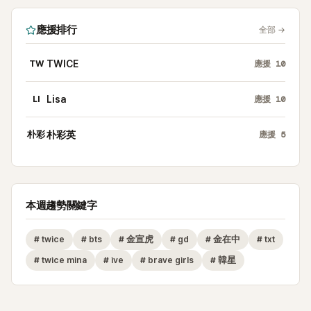
應援排行
全部
→
TW
TWICE
應援
10
LI
Lisa
應援
10
朴彩
朴彩英
應援
5
本週趨勢關鍵字
#
twice
#
bts
#
金宣虎
#
gd
#
金在中
#
txt
#
twice mina
#
ive
#
brave girls
#
韓星