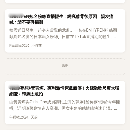
HAHA的關鍵原因，竟是一句讓她至今仍難忘的話，也成為她
點頭步入婚姻的最大理由。
K-POP
ENHYPEN知名粉絲直播輕生！網瘋猜背後原因 親友痛
喊：請不要再揣測
韓國近日發生一起令人震驚的悲劇。一名在ENHYPEN粉絲圈
頗具知名度的日本籍女粉絲，日前在TikTok直播期間輕生，最
終不幸身亡，消息曝光後震驚韓網，也讓不少粉絲湧入社群平
15 小時前
K氏鄉民
台哀悼。事發後，死者親友也陸續出面證實噩耗，並呼籲外界
停止揣測，盼逝者安息。
廣告
韓劇
《給你夢想》黃寅燁、惠利激情床戲瘋傳！火辣激吻尺度太猛
網驚：韓劇太敢拍
由黃寅燁與Girls' Day成員惠利主演的韓劇《給你夢想》於今年開
播，近期隨著劇情進入高潮，男女主角的感情線快速升溫。最
新播出的第8集不僅上演火辣吻戲，更接連出現床戲橋段，讓
1 天前
年糕歐巴
相關片段在網路上瘋傳，引發觀眾熱烈討論。