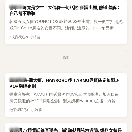
K-POP
情歌主角竟是女生！女偶像一句話掀「低調出櫃」熱議 羞認：
自己都不敢聽
韓國五人女團YOUNG POSSE於2023年出道，與一般主打清純
或Girl Crush風格的女團不同，她們以濃厚的Hip-Hop元素、自
創Rap及成員親自參與創作為特色，MV也融入美式街頭、塗
6 小時前
K氏鄉民
鴉、滑板等文化元素。雖然並非出身四大經紀公司，仍憑藉鮮
明的音樂風格，在海外尤其是歐美市場累積不少人氣，逐漸成
為第五代女團中極具辨識度的新生代代表之一。
廣告
熱議討論
韓娛熱議-繼太妍、HANRORO後！AKMU秀賢確定加盟J-
POP翻唱企劃
樂童音樂家（AKMU）的秀賢將作為第三位演唱者，加入目前
廣受歡迎的J-POP翻唱企劃。繼太妍和Hanroro之後，秀賢已
獲選為第三首翻唱歌曲的主唱，並於近期完成錄音。
6 小時前
泡菜鄉民
韓星
黃晸珉77通電話錄音曝光！崩潰喊「拜託放過我」 爆料女曾是