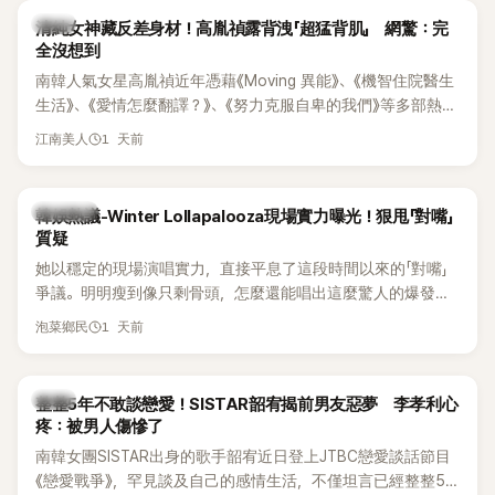
韓星
清純女神藏反差身材！高胤禎露背洩「超猛背肌」 網驚：完
全沒想到
南韓人氣女星高胤禎近年憑藉《Moving 異能》、《機智住院醫生
生活》、《愛情怎麼翻譯？》、《努力克服自卑的我們》等多部熱門
作品，躍升為韓劇新一代女神代表，不僅演技備受肯定，精緻
1 天前
江南美人
五官與清新空靈的氣質也擄獲大批粉絲。近日，她因分享一組
近況照意外掀起熱議，不是因為仙氣十足的美貌，而是藏在纖
細身材下的超狂背肌與肩膀線條，反差感十足，讓不少網友看
熱議討論
韓娛熱議-Winter Lollapalooza現場實力曝光！狠甩「對嘴」
傻直呼：「原來她身材這麼猛！」
質疑
她以穩定的現場演唱實力，直接平息了這段時間以來的「對嘴」
爭議。明明瘦到像只剩骨頭，怎麼還能唱出這麼驚人的爆發力
和音量？
1 天前
泡菜鄉民
韓星
整整5年不敢談戀愛！SISTAR韶宥揭前男友惡夢 李孝利心
疼：被男人傷慘了
南韓女團SISTAR出身的歌手韶宥近日登上JTBC戀愛談話節目
《戀愛戰爭》，罕見談及自己的感情生活，不僅坦言已經整整5