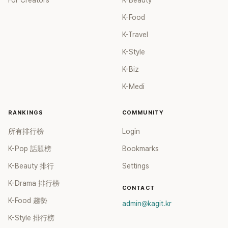
For Creators
K-Beauty
K-Food
K-Travel
K-Style
K-Biz
K-Medi
RANKINGS
COMMUNITY
所有排行榜
Login
K-Pop 話題榜
Bookmarks
K-Beauty 排行
Settings
K-Drama 排行榜
CONTACT
K-Food 趨勢
admin@kagit.kr
K-Style 排行榜