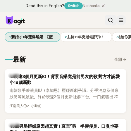
Read this in English?
Switch
No thanks
1
2
3
新婚才1年遭爆離婚！《藍…
主持11年突退《認哥》！…
《給你
最新
全部
→
韓星
IU睽違3個月更新IG！背景音樂竟是前男友的歌 對方才認愛
小18歲新歡
南韓歌手兼演員IU（李知恩）歷經新劇爭議、分手消息及健康
狀況等風波後，終於睽違3個月更新社群平台，一口氣曬出20
張近況照，讓大批粉絲又驚又喜。不過，比起照片本身，更引
2 小時前
江南美人
發熱議的是，她竟選用前男友張基河所屬樂團的歌曲作為背景
音樂，意外掀起韓網討論。
韓星
45歲男星拒婚原因超真實！直言「另一半便便臭、口臭也要