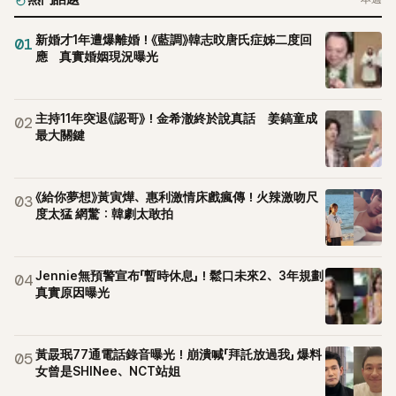
新婚才1年遭爆離婚！《藍調》韓志旼唐氏症姊二度回
01
應 真實婚姻現況曝光
主持11年突退《認哥》！金希澈終於說真話 姜鎬童成
02
最大關鍵
《給你夢想》黃寅燁、惠利激情床戲瘋傳！火辣激吻尺
03
度太猛 網驚：韓劇太敢拍
Jennie無預警宣布「暫時休息」！鬆口未來2、3年規劃
04
真實原因曝光
黃晸珉77通電話錄音曝光！崩潰喊「拜託放過我」 爆料
05
女曾是SHINee、NCT站姐