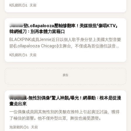
年沒有談戀愛，更首度透露空窗至今的原因，全與上一段戀情
1 天前
K氏鄉民
有關，一番真心告白讓現場來賓都相當震驚。
K-POP
Jennie登Lollapalooza壓軸慘翻車！美媒狠批「像唱KTV」
韓網補刀：別再拿體力當藉口
BLACKPINK成員Jennie近日以個人歌手身分登上美國大型音樂
節《Lollapalooza Chicago》主舞台，不僅成為首位擔任該音樂
節Headliner（壓軸主秀）的K-POP女SOLO歌手，寫下全新紀
1 天前
K氏鄉民
錄。然而，演出結束後卻掀起兩極評價，不僅現場歌唱實力遭
部分網友質疑，就連美國當地媒體也毫不留情給出負評，甚至
形容整場演出「就像一場豪華KTV」。
廣告
熱議討論
韓娛熱議-無性別偶像「驚人神顏」曝光！網暴動：根本是從漫
畫走出來
一位偶像成員因其無性別的美貌在推特上引起廣泛討論，獲得
了極佳的迴響。他不僅外型出眾，舞技也備受讚譽。
1 天前
泡菜鄉民