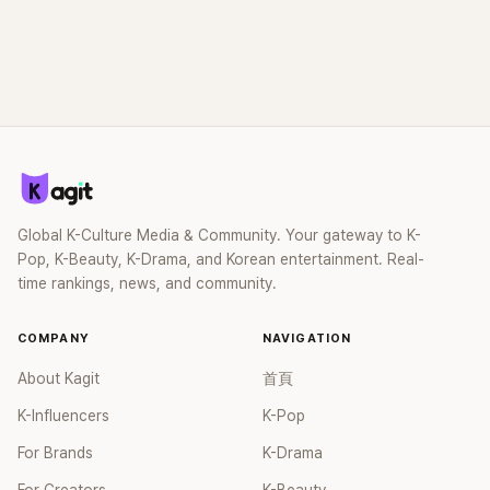
Global K-Culture Media & Community. Your gateway to K-
Pop, K-Beauty, K-Drama, and Korean entertainment. Real-
time rankings, news, and community.
COMPANY
NAVIGATION
About Kagit
首頁
K-Influencers
K-Pop
For Brands
K-Drama