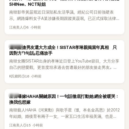
SHINee、NCT站姐
南韓影帝黃晸珉近日深陷私生活爭議，經紀公司日前強硬表
示，網路爆料女子A某涉嫌長期跟蹤黃晸珉，已正式採取法律
行動。不過，A並未停止發聲，持續透過社群平台公開爆料，反
8 小時前
江南美人
駁經紀公司的說法，強調兩人一直維持雙向聯繫，並非外界所
稱的單方面騷擾。如今，韓媒《Dispatch》再曝光雙方77通電話
的錄音內容，而A也首度承認自己過去曾是SHINee、NCT等偶
K-POP
遭閨蜜搶男友還大方成全！SISTAR孝琳親揭當年真相 只
像團體的「站姐」，事件持續延燒。
因對方「1句話」忍痛放手
南韓女團SISTAR出身的孝琳近日登上YouTube節目，大方分享
自己的戀愛觀，更首度坦承過去曾遭最好的朋友搶走男友。她
表示，當時選擇瀟灑放手，但如果同樣的事情現在再發生，「我
10 小時前
K氏鄉民
絕對不會坐視不管」，直率發言掀起熱議。
韓星
星首曝嫁HAHA關鍵原因！一句話徹底打動她 網全被暖哭：
換我也想嫁
南韓藝人HAHA（河東勳）與歌手星（별，本名金高恩）於2012
年結婚，婚後育有兩子一女，一家五口生活幸福美滿，也是韓
國演藝圈公認的模範夫妻。近日，星首度公開當年決定嫁給
15 小時前
江南美人