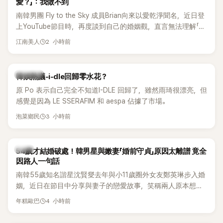
愛？」：我做不到
南韓男團 Fly to the Sky 成員Brian向來以愛乾淨聞名，近日登
上YouTube節目時，再度談到自己的婚姻觀，直言無法理解「連
另一半的口臭、便便臭都要愛」這種說法，更大方表明自己是不
2 小時前
江南美人
婚主義者，一番超直白發言掀起熱議。
熱議討論
韓娛熱議-i-dle回歸零水花？
原 Po 表示自己完全不知道I-DLE 回歸了，雖然雨琦很漂亮，但
感覺是因為 LE SSERAFIM 和 aespa 佔據了市場。
3 小時前
泡菜鄉民
韓星
54歲才結婚破處！韓男星與嫩妻「婚前守貞」原因太離譜 竟全
因路人一句話
南韓55歲知名諧星沈賢燮去年與小11歲圈外女友鄭英琳步入婚
姻，近日在節目中分享與妻子的戀愛故事，笑稱兩人原本想享
受兩人世界，沒想到站在飯店門口時竟被路人認出，還一路替
4 小時前
年糕歐巴
他們加油打氣，讓他害羞到最後直接放棄進飯店，意外成了婚
前一直堅守「婚前守貞」的原因之一。