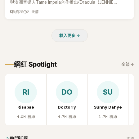
與澳洲音樂人Tame Impala合作推出〈Dracula（JENNIE
Remix）〉的幕後故事，沒想到她一句關於「共同朋友」的回答，
2 天前
K氏鄉民
竟再次引發外界對她與BTS成員V緋聞的討論。
載入更多 →
網紅 Spotlight
全部
→
RI
DO
SU
Risabae
Doctorly
Sunny Dahye
H
4.0M
粉絲
4.7M
粉絲
1.7M
粉絲
熱門話題
本週