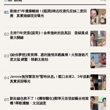
新婚才1年遭爆離婚！《藍調》韓志旼唐氏症姊二度回
01
應 真實婚姻現況曝光
主持11年突退《認哥》！金希澈終於說真話 姜鎬童成
02
最大關鍵
《給你夢想》黃寅燁、惠利激情床戲瘋傳！火辣激吻尺
03
度太猛 網驚：韓劇太敢拍
Jennie無預警宣布「暫時休息」！鬆口未來2、3年規劃
04
真實原因曝光
劉在錫也救不了！《機智醫生》鄭準元首登綜藝全程當
05
機 1舉動遭酸：太沒誠意