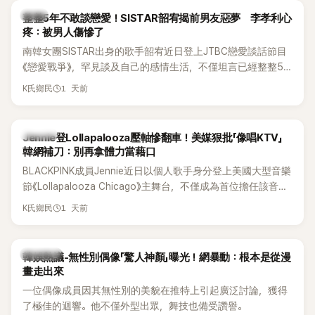
韓星
整整5年不敢談戀愛！SISTAR韶宥揭前男友惡夢 李孝利心
疼：被男人傷慘了
南韓女團SISTAR出身的歌手韶宥近日登上JTBC戀愛談話節目
《戀愛戰爭》，罕見談及自己的感情生活，不僅坦言已經整整5
年沒有談戀愛，更首度透露空窗至今的原因，全與上一段戀情
1 天前
K氏鄉民
有關，一番真心告白讓現場來賓都相當震驚。
K-POP
Jennie登Lollapalooza壓軸慘翻車！美媒狠批「像唱KTV」
韓網補刀：別再拿體力當藉口
BLACKPINK成員Jennie近日以個人歌手身分登上美國大型音樂
節《Lollapalooza Chicago》主舞台，不僅成為首位擔任該音樂
節Headliner（壓軸主秀）的K-POP女SOLO歌手，寫下全新紀
1 天前
K氏鄉民
錄。然而，演出結束後卻掀起兩極評價，不僅現場歌唱實力遭
部分網友質疑，就連美國當地媒體也毫不留情給出負評，甚至
形容整場演出「就像一場豪華KTV」。
熱議討論
韓娛熱議-無性別偶像「驚人神顏」曝光！網暴動：根本是從漫
畫走出來
一位偶像成員因其無性別的美貌在推特上引起廣泛討論，獲得
了極佳的迴響。他不僅外型出眾，舞技也備受讚譽。