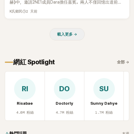
赫》中，邀請2NE1成員Dara擔任嘉賓。兩人不僅回憶出道前的
青澀往事，也首度聊起當年鬧得沸沸揚揚的緋聞，讓東海忍不
2 天前
K氏鄉民
住笑說：「真的有很多粉絲以為我們交往過。」
載入更多 →
網紅 Spotlight
全部
→
RI
DO
SU
Risabae
Doctorly
Sunny Dahye
H
4.0M
粉絲
4.7M
粉絲
1.7M
粉絲
熱門話題
本週