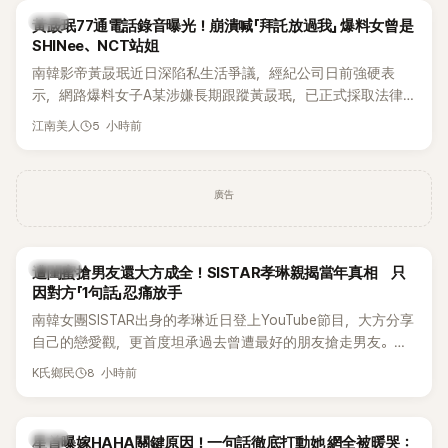
韓星
黃晸珉77通電話錄音曝光！崩潰喊「拜託放過我」 爆料女曾是
SHINee、NCT站姐
南韓影帝黃晸珉近日深陷私生活爭議，經紀公司日前強硬表
示，網路爆料女子A某涉嫌長期跟蹤黃晸珉，已正式採取法律
行動。不過，A並未停止發聲，持續透過社群平台公開爆料，反
5 小時前
江南美人
駁經紀公司的說法，強調兩人一直維持雙向聯繫，並非外界所
稱的單方面騷擾。如今，韓媒《Dispatch》再曝光雙方77通電話
的錄音內容，而A也首度承認自己過去曾是SHINee、NCT等偶
廣告
像團體的「站姐」，事件持續延燒。
K-POP
遭閨蜜搶男友還大方成全！SISTAR孝琳親揭當年真相 只
因對方「1句話」忍痛放手
南韓女團SISTAR出身的孝琳近日登上YouTube節目，大方分享
自己的戀愛觀，更首度坦承過去曾遭最好的朋友搶走男友。她
表示，當時選擇瀟灑放手，但如果同樣的事情現在再發生，「我
8 小時前
K氏鄉民
絕對不會坐視不管」，直率發言掀起熱議。
韓星
星首曝嫁HAHA關鍵原因！一句話徹底打動她 網全被暖哭：