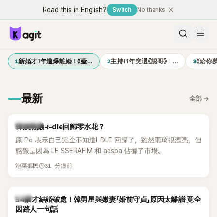
Read this in English?
Switch
No thanks
1
2
3
新婚才1年遭爆離婚！《藍…
主持11年突退《認哥》！…
《給你
最新
全部
→
熱議討論
韓娛熱議-i-dle回歸零水花？
原 Po 表示自己完全不知道I-DLE 回歸了，雖然雨琦很漂亮，但
感覺是因為 LE SSERAFIM 和 aespa 佔據了市場。
31 分鐘前
泡菜鄉民
韓星
54歲才結婚破處！韓男星與嫩妻「婚前守貞」原因太離譜 竟全
因路人一句話