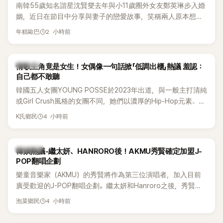
南韓55歲知名諧星沈賢燮去年與小11歲圈外女友鄭英琳步入婚
姻，近日在節目中分享與妻子的戀愛故事，笑稱兩人原本想享
受兩人世界，沒想到站在飯店門口時竟被路人認出，還一路替
2 小時前
年糕歐巴
他們加油打氣，讓他害羞到最後直接放棄進飯店，意外成了婚
前一直堅守「婚前守貞」的原因之一。
K-POP
情歌主角竟是女生！女偶像一句話掀「低調出櫃」熱議 羞認：
自己都不敢聽
韓國五人女團YOUNG POSSE於2023年出道，與一般主打清純
或Girl Crush風格的女團不同，她們以濃厚的Hip-Hop元素、自
創Rap及成員親自參與創作為特色，MV也融入美式街頭、塗
4 小時前
K氏鄉民
鴉、滑板等文化元素。雖然並非出身四大經紀公司，仍憑藉鮮
明的音樂風格，在海外尤其是歐美市場累積不少人氣，逐漸成
為第五代女團中極具辨識度的新生代代表之一。
熱議討論
韓娛熱議-繼太妍、HANRORO後！AKMU秀賢確定加盟J-
POP翻唱企劃
樂童音樂家（AKMU）的秀賢將作為第三位演唱者，加入目前
廣受歡迎的J-POP翻唱企劃。繼太妍和Hanroro之後，秀賢已
獲選為第三首翻唱歌曲的主唱，並於近期完成錄音。
4 小時前
泡菜鄉民