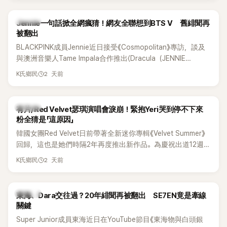
K-POP
Jennie一句話掀全網瘋猜！網友全聯想到BTS V 舊緋聞再
被翻出
BLACKPINK成員Jennie近日接受《Cosmopolitan》專訪，談及
與澳洲音樂人Tame Impala合作推出〈Dracula（JENNIE
Remix）〉的幕後故事，沒想到她一句關於「共同朋友」的回答，
2 天前
K氏鄉民
竟再次引發外界對她與BTS成員V緋聞的討論。
K-POP
有片/Red Velvet瑟琪演唱會淚崩！緊抱Yeri哭到停不下來
粉全猜是「這原因」
韓國女團Red Velvet日前帶著全新迷你專輯《Velvet Summer》
回歸，這也是她們時隔2年再度推出新作品。為慶祝出道12週
年，五位成員也一連舉辦三場粉絲演唱會，與粉絲共同回顧經
2 天前
K氏鄉民
典歌曲、帶來新歌舞台。不過，成員瑟琪卻在演出過程中數度
落淚，令人相當心疼。
K-POP
東海、Dara交往過？20年緋聞再被翻出 SE7EN竟是牽線
關鍵
Super Junior成員東海近日在YouTube節目《東海物與白頭銀