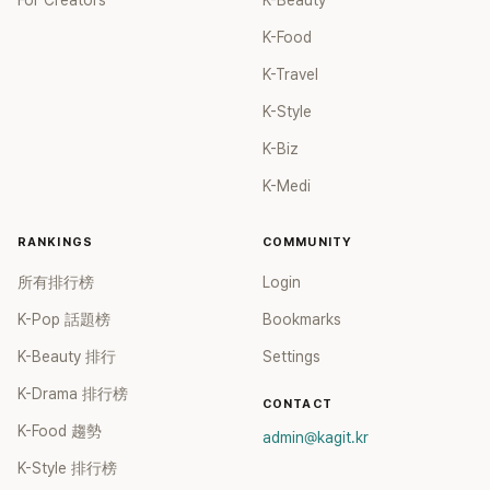
For Creators
K-Beauty
K-Food
K-Travel
K-Style
K-Biz
K-Medi
RANKINGS
COMMUNITY
所有排行榜
Login
K-Pop 話題榜
Bookmarks
K-Beauty 排行
Settings
K-Drama 排行榜
CONTACT
K-Food 趨勢
admin@kagit.kr
K-Style 排行榜