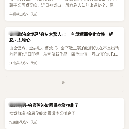
李智惠言語辱罵、動手等爭議，最終團體於 2002 年解散。 團
藝事業再攀高峰。近日被爆出一段鮮為人知的出道祕辛，原來
體解散後，李智惠轉型 solo，靠著綜藝與歌唱實力持續活躍演
他當年差點不是以演員身分出道，而是成為男團偶像的一員。
2 天前
年糕歐巴
藝圈。據悉，她當年能加入 S#arp，也與 李尚敏 的賞識有關。
感情方面，李智惠於 2017 年與圈外男友結婚，婚後育有兩個
女兒，一家四口生活幸福美滿。如今除了持續活躍於綜藝節
韓星
金志勳誇金憓秀「身材太驚人」！一句話遭轟物化女性 網
目，她經營的 YouTube 頻道也即將突破百萬訂閱，近年內容深
怒：太噁心
受網友喜愛，再度迎來事業第二春。
由金憓秀、金志勳、曹汝貞、金宰澈主演的戲劇《現在不是出軌
的問題》近日開播，為宣傳新作品，四位主演一同出演YouTube
節目，不料訪談中的一段發言卻意外掀起爭議。不少網友認
2 天前
江南美人
為，他將焦點放在金憓秀的身材，言論帶有「物化女性」意味，
引發大量批評。
廣告
熱議討論
韓娛熱議-徐康俊終於回歸本業拍劇了
韓娛熱議-徐康俊終於回歸本業拍劇了
2 天前
泡菜鄉民