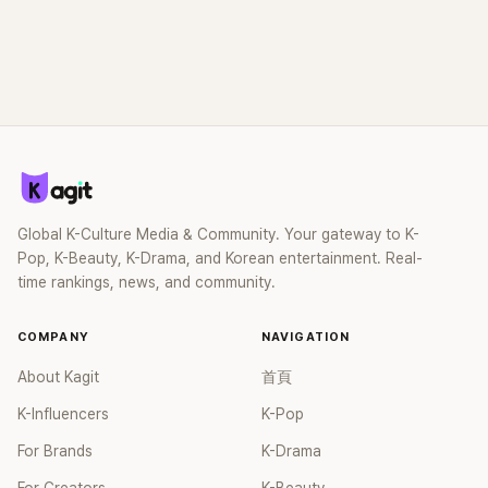
Global K-Culture Media & Community. Your gateway to K-
Pop, K-Beauty, K-Drama, and Korean entertainment. Real-
time rankings, news, and community.
COMPANY
NAVIGATION
About Kagit
首頁
K-Influencers
K-Pop
For Brands
K-Drama