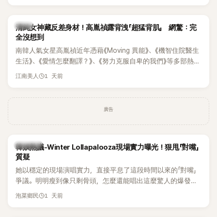
相關片段在網路上瘋傳，引發觀眾熱烈討論。
韓星
清純女神藏反差身材！高胤禎露背洩「超猛背肌」 網驚：完
全沒想到
南韓人氣女星高胤禎近年憑藉《Moving 異能》、《機智住院醫生
生活》、《愛情怎麼翻譯？》、《努力克服自卑的我們》等多部熱門
作品，躍升為韓劇新一代女神代表，不僅演技備受肯定，精緻
1 天前
江南美人
五官與清新空靈的氣質也擄獲大批粉絲。近日，她因分享一組
近況照意外掀起熱議，不是因為仙氣十足的美貌，而是藏在纖
細身材下的超狂背肌與肩膀線條，反差感十足，讓不少網友看
廣告
傻直呼：「原來她身材這麼猛！」
熱議討論
韓娛熱議-Winter Lollapalooza現場實力曝光！狠甩「對嘴」
質疑
她以穩定的現場演唱實力，直接平息了這段時間以來的「對嘴」
爭議。明明瘦到像只剩骨頭，怎麼還能唱出這麼驚人的爆發力
和音量？
1 天前
泡菜鄉民