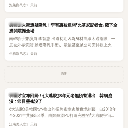
1 天前
泡菜鄉民
K-POP
身材太火辣遭疑隆乳！李智惠被逼開「比基尼記者會」 腋下全
攤開震撼全場
南韓歌手兼演員 李智惠 出道初期因為身材曲線太過搶眼，一
度被外界質疑「動過隆乳手術」，最後甚至被公司安排親上火
線，召開前所未見的「泳裝記者會」澄清。這場記者會後來還被
1 天前
年糕歐巴
韓國演藝圈點名為流傳至今的「三大記者會」之一。近日她在綜
藝節目中親口回憶這段「隆乳疑雲黑歷史」，話題再度被翻出來
熱議。 2日播出的 SBS 綜藝節目《我的經紀人太難搞－秘書
廣告
鎮》，邀請同時兼顧工作與育兒的演藝圈代表「媽媽群」——李智
惠、李賢怡、李恩亨，以第13位「My Star」身分登場，分享最真
實的生活日常。 節目一開始，李瑞鎮 率先與李智惠會合，兩人
韓星
邊搭車邊聊天，氣氛輕鬆。聊到最近的新聞，李瑞鎮突然直球
神童才宣布回歸！《大逃脫》8年元老無預警退出 韓網崩
潰：節目靈魂沒了
發問：「妳不是上新聞了？說妳去做整形？是人中縮短手術嗎？」
一貫犀利又不留情的問法，讓現場瞬間笑成一片。對此，李智
《大逃脫》是韓國tvN推出的招牌密室逃脫實境綜藝，自2018年
惠也毫不閃躲，淡定接招，兩人鬥嘴默契十足。 話題接著一路
至2021年共播出4季，由鄭鍾淵PD打造完整的「大逃脫宇宙
延燒到過去的爭議。李瑞鎮脫口補刀：「妳以前不是還在游泳池
（DTCU）」，憑藉燒腦劇情、電影級場景與龐大世界觀，累積
1 天前
江南美人
開過記者會？」直接點名她當年的風波。李智惠聽了忍不住笑