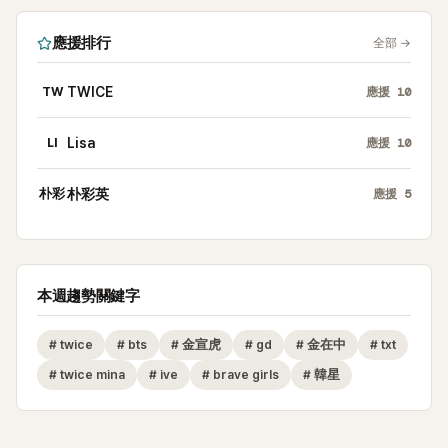
應援排行
全部
→
TW
TWICE
應援
10
LI
Lisa
應援
10
朴彩
朴彩英
應援
5
本週趨勢關鍵字
#
twice
#
bts
#
金宣虎
#
gd
#
金在中
#
txt
#
twice mina
#
ive
#
brave girls
#
韓星