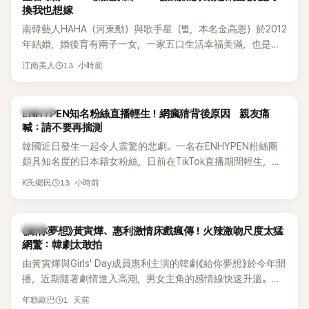
換我也想嫁
南韓藝人HAHA（河東勳）與歌手星（별，本名金高恩）於2012
年結婚，婚後育有兩子一女，一家五口生活幸福美滿，也是韓
國演藝圈公認的模範夫妻。近日，星首度公開當年決定嫁給
13 小時前
江南美人
HAHA的關鍵原因，竟是一句讓她至今仍難忘的話，也成為她
點頭步入婚姻的最大理由。
K-POP
ENHYPEN知名粉絲直播輕生！網瘋猜背後原因 親友痛
喊：請不要再揣測
韓國近日發生一起令人震驚的悲劇。一名在ENHYPEN粉絲圈
頗具知名度的日本籍女粉絲，日前在TikTok直播期間輕生，最
終不幸身亡，消息曝光後震驚韓網，也讓不少粉絲湧入社群平
13 小時前
K氏鄉民
台哀悼。事發後，死者親友也陸續出面證實噩耗，並呼籲外界
停止揣測，盼逝者安息。
韓劇
《給你夢想》黃寅燁、惠利激情床戲瘋傳！火辣激吻尺度太猛
網驚：韓劇太敢拍
由黃寅燁與Girls' Day成員惠利主演的韓劇《給你夢想》於今年開
播，近期隨著劇情進入高潮，男女主角的感情線快速升溫。最
新播出的第8集不僅上演火辣吻戲，更接連出現床戲橋段，讓
1 天前
年糕歐巴