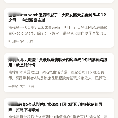
大批死忠粉絲，被譽為韓國最具代表性的密室逃脫綜藝之一。
說：「哥怎麼連這個都知道？」李瑞鎮則回嘴：「那時候新聞鬧那
麼大，不知道才奇怪吧。」一來一往，氣氛反而更加輕鬆。 談到
K-POP
沒被Waterbomb邀請不忍了！火辣女團天后自封「K-POP
當年情況，李智惠終於鬆口坦言，當時確實被質疑動過隆胸手
之母」 一句話酸爆主辦
術。她回憶：「拍了比基尼照片之後，就開始被說是不是去隆乳
南韓第一代女團S.E.S.成員Bada（바다）近日登上MBC綜藝節
了。」為了澄清誤會，她只好親自站出來說清楚。 李智惠進一步
目《Radio Star》，除了分享近況，還罕見公開向夏季音樂節
解釋，當時隆胸手術幾乎只有「腋下切開」一種方式，「所以我就
Waterbomb喊話，笑稱自己至今從未受邀演出，更幽默表示：
想，既然一直說我有做，那我乾脆把腋下給大家看，證明我根
1 天前
K氏鄉民
「我名字就叫『Bada（海）』，Waterbomb卻沒找我，這根本只
本沒動過。」一句話說完，全場瞬間炸鍋，來賓又驚又笑。 事實
是懂了皮毛。」一番話笑翻全場，也引發網友熱議。
上，早在 2006 年，李智惠就為了證明自己沒有「隆乳」，真的
召開了一場泳裝記者招待會。當時她穿著比基尼站在一排攝影
韓星
爆料女再丟鐵證！黃晸珉避妻聊天內容曝光 1句話讓韓網認
機前，面對媒體擺出各種姿勢，畫面至今仍被網友津津樂道。
定：就是婚外情
這段為平息爭議、直接公開腋下畫面自證清白的往事再度被提
南韓影帝黃晸珉近日深陷私生活爭議，經紀公司日前強硬表
起，節目現場立刻充滿驚呼聲與笑聲，也再次讓人見識到她面
示，網路爆料者A某是涉嫌長期跟蹤黃晸珉的嫌疑人，已採取
對流言時「豁出去」的直率性格。其實她過去也曾在 SBS 節目
法律行動。不過，A某並未因此停止發聲，5日再度透過社群平
《脫掉鞋子恢單4Men》 中，親自公開那張當年引發話題的「腋下
1 天前
年糕歐巴
台公開更多內容，反駁經紀公司的說法，強調兩人的聯繫一直
比基尼照」，再次重提這段至今仍被粉絲視為黑歷史代表作的事
都是「雙向互動」，並非外界所稱的單方面騷擾。
件。 回顧李智惠的演藝路，她於 1998 年以混聲團體 S#arp 成
員身分出道，該團在 2000 年代初期紅極一時，由李智惠、徐
韓星
《鐵拳教育》金武烈差點當偶像！因「2原因」遭狂挖角組男
智英兩位女成員，以及張錫炫、Chris Kim 兩位男成員組成。不
團 拒絕下場曝光
過後來爆出長達四年的團內霸凌風波，甚至傳出徐智英母親對
南韓演員金武烈近來憑藉Netflix影集《鐵拳教育》紅遍全球，演