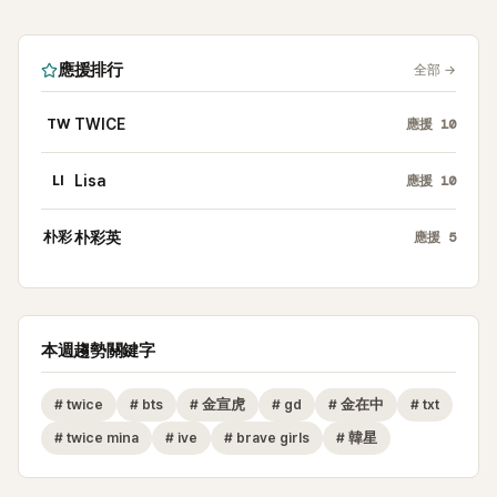
應援排行
全部
→
TW
TWICE
應援
10
LI
Lisa
應援
10
朴彩
朴彩英
應援
5
本週趨勢關鍵字
#
twice
#
bts
#
金宣虎
#
gd
#
金在中
#
txt
#
twice mina
#
ive
#
brave girls
#
韓星