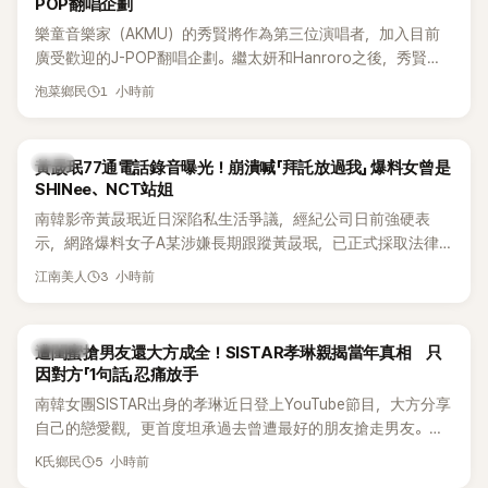
POP翻唱企劃
樂童音樂家（AKMU）的秀賢將作為第三位演唱者，加入目前
廣受歡迎的J-POP翻唱企劃。繼太妍和Hanroro之後，秀賢已
獲選為第三首翻唱歌曲的主唱，並於近期完成錄音。
1 小時前
泡菜鄉民
韓星
黃晸珉77通電話錄音曝光！崩潰喊「拜託放過我」 爆料女曾是
SHINee、NCT站姐
南韓影帝黃晸珉近日深陷私生活爭議，經紀公司日前強硬表
示，網路爆料女子A某涉嫌長期跟蹤黃晸珉，已正式採取法律
行動。不過，A並未停止發聲，持續透過社群平台公開爆料，反
3 小時前
江南美人
駁經紀公司的說法，強調兩人一直維持雙向聯繫，並非外界所
稱的單方面騷擾。如今，韓媒《Dispatch》再曝光雙方77通電話
的錄音內容，而A也首度承認自己過去曾是SHINee、NCT等偶
K-POP
遭閨蜜搶男友還大方成全！SISTAR孝琳親揭當年真相 只
像團體的「站姐」，事件持續延燒。
因對方「1句話」忍痛放手
南韓女團SISTAR出身的孝琳近日登上YouTube節目，大方分享
自己的戀愛觀，更首度坦承過去曾遭最好的朋友搶走男友。她
表示，當時選擇瀟灑放手，但如果同樣的事情現在再發生，「我
5 小時前
K氏鄉民
絕對不會坐視不管」，直率發言掀起熱議。