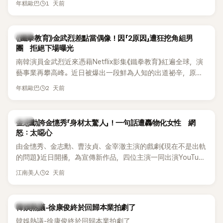
《脫掉鞋子恢單4Men》 中，親自公開那張當年引發話題的「腋下
1 天前
年糕歐巴
台公開更多內容，反駁經紀公司的說法，強調兩人的聯繫一直
比基尼照」，再次重提這段至今仍被粉絲視為黑歷史代表作的事
都是「雙向互動」，並非外界所稱的單方面騷擾。
件。 回顧李智惠的演藝路，她於 1998 年以混聲團體 S#arp 成
員身分出道，該團在 2000 年代初期紅極一時，由李智惠、徐
韓星
《鐵拳教育》金武烈差點當偶像！因「2原因」遭狂挖角組男
智英兩位女成員，以及張錫炫、Chris Kim 兩位男成員組成。不
團 拒絕下場曝光
過後來爆出長達四年的團內霸凌風波，甚至傳出徐智英母親對
南韓演員金武烈近來憑藉Netflix影集《鐵拳教育》紅遍全球，演
李智惠言語辱罵、動手等爭議，最終團體於 2002 年解散。 團
藝事業再攀高峰。近日被爆出一段鮮為人知的出道祕辛，原來
體解散後，李智惠轉型 solo，靠著綜藝與歌唱實力持續活躍演
他當年差點不是以演員身分出道，而是成為男團偶像的一員。
2 天前
年糕歐巴
藝圈。據悉，她當年能加入 S#arp，也與 李尚敏 的賞識有關。
感情方面，李智惠於 2017 年與圈外男友結婚，婚後育有兩個
女兒，一家四口生活幸福美滿。如今除了持續活躍於綜藝節
韓星
金志勳誇金憓秀「身材太驚人」！一句話遭轟物化女性 網
目，她經營的 YouTube 頻道也即將突破百萬訂閱，近年內容深
怒：太噁心
受網友喜愛，再度迎來事業第二春。
由金憓秀、金志勳、曹汝貞、金宰澈主演的戲劇《現在不是出軌
的問題》近日開播，為宣傳新作品，四位主演一同出演YouTube
節目，不料訪談中的一段發言卻意外掀起爭議。不少網友認
2 天前
江南美人
為，他將焦點放在金憓秀的身材，言論帶有「物化女性」意味，
引發大量批評。
熱議討論
韓娛熱議-徐康俊終於回歸本業拍劇了
韓娛熱議-徐康俊終於回歸本業拍劇了