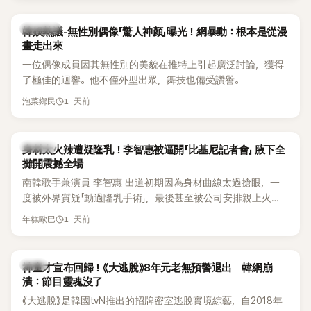
部分網友質疑，就連美國當地媒體也毫不留情給出負評，甚至
形容整場演出「就像一場豪華KTV」。
熱議討論
韓娛熱議-無性別偶像「驚人神顏」曝光！網暴動：根本是從漫
畫走出來
一位偶像成員因其無性別的美貌在推特上引起廣泛討論，獲得
了極佳的迴響。他不僅外型出眾，舞技也備受讚譽。
1 天前
泡菜鄉民
K-POP
身材太火辣遭疑隆乳！李智惠被逼開「比基尼記者會」 腋下全
攤開震撼全場
南韓歌手兼演員 李智惠 出道初期因為身材曲線太過搶眼，一
度被外界質疑「動過隆乳手術」，最後甚至被公司安排親上火
線，召開前所未見的「泳裝記者會」澄清。這場記者會後來還被
1 天前
年糕歐巴
韓國演藝圈點名為流傳至今的「三大記者會」之一。近日她在綜
藝節目中親口回憶這段「隆乳疑雲黑歷史」，話題再度被翻出來
熱議。 2日播出的 SBS 綜藝節目《我的經紀人太難搞－秘書
韓星
神童才宣布回歸！《大逃脫》8年元老無預警退出 韓網崩
鎮》，邀請同時兼顧工作與育兒的演藝圈代表「媽媽群」——李智
潰：節目靈魂沒了
惠、李賢怡、李恩亨，以第13位「My Star」身分登場，分享最真
《大逃脫》是韓國tvN推出的招牌密室逃脫實境綜藝，自2018年
實的生活日常。 節目一開始，李瑞鎮 率先與李智惠會合，兩人