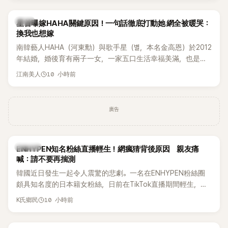
韓星
星首曝嫁HAHA關鍵原因！一句話徹底打動她 網全被暖哭：
換我也想嫁
南韓藝人HAHA（河東勳）與歌手星（별，本名金高恩）於2012
年結婚，婚後育有兩子一女，一家五口生活幸福美滿，也是韓
國演藝圈公認的模範夫妻。近日，星首度公開當年決定嫁給
10 小時前
江南美人
HAHA的關鍵原因，竟是一句讓她至今仍難忘的話，也成為她
點頭步入婚姻的最大理由。
廣告
K-POP
ENHYPEN知名粉絲直播輕生！網瘋猜背後原因 親友痛
喊：請不要再揣測
韓國近日發生一起令人震驚的悲劇。一名在ENHYPEN粉絲圈
頗具知名度的日本籍女粉絲，日前在TikTok直播期間輕生，最
終不幸身亡，消息曝光後震驚韓網，也讓不少粉絲湧入社群平
10 小時前
K氏鄉民
台哀悼。事發後，死者親友也陸續出面證實噩耗，並呼籲外界
停止揣測，盼逝者安息。