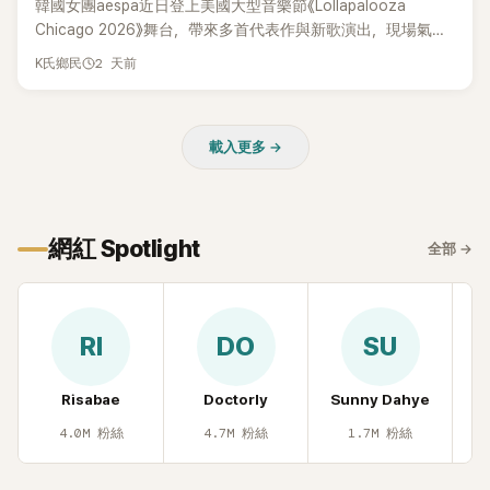
韓國女團aespa近日登上美國大型音樂節《Lollapalooza
Chicago 2026》舞台，帶來多首代表作與新歌演出，現場氣氛
嗨翻。不過，成員Karina卻在演出後主動坦承，自己因為太緊
2 天前
K氏鄉民
張，在表演過程中一度忘記歌詞，還親自向粉絲道歉。
載入更多 →
網紅 Spotlight
全部
→
RI
DO
SU
Risabae
Doctorly
Sunny Dahye
H
4.0M
粉絲
4.7M
粉絲
1.7M
粉絲