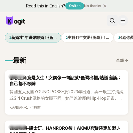
Read this in English?
Switch
No thanks
1
2
3
新婚才1年遭爆離婚！《藍…
主持11年突退《認哥》！…
《給你
最新
全部
→
K-POP
情歌主角竟是女生！女偶像一句話掀「低調出櫃」熱議 羞認：
自己都不敢聽
韓國五人女團YOUNG POSSE於2023年出道，與一般主打清純
或Girl Crush風格的女團不同，她們以濃厚的Hip-Hop元素、自
創Rap及成員親自參與創作為特色，MV也融入美式街頭、塗
1 小時前
K氏鄉民
鴉、滑板等文化元素。雖然並非出身四大經紀公司，仍憑藉鮮
明的音樂風格，在海外尤其是歐美市場累積不少人氣，逐漸成
為第五代女團中極具辨識度的新生代代表之一。
熱議討論
韓娛熱議-繼太妍、HANRORO後！AKMU秀賢確定加盟J-