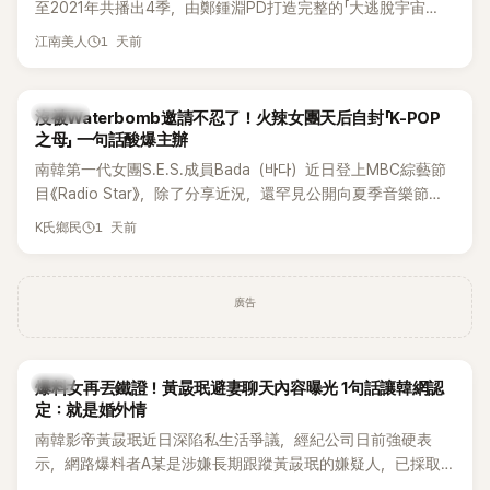
至2021年共播出4季，由鄭鍾淵PD打造完整的「大逃脫宇宙
邊搭車邊聊天，氣氛輕鬆。聊到最近的新聞，李瑞鎮突然直球
（DTCU）」，憑藉燒腦劇情、電影級場景與龐大世界觀，累積
發問：「妳不是上新聞了？說妳去做整形？是人中縮短手術嗎？」
1 天前
江南美人
大批死忠粉絲，被譽為韓國最具代表性的密室逃脫綜藝之一。
一貫犀利又不留情的問法，讓現場瞬間笑成一片。對此，李智
惠也毫不閃躲，淡定接招，兩人鬥嘴默契十足。 話題接著一路
延燒到過去的爭議。李瑞鎮脫口補刀：「妳以前不是還在游泳池
K-POP
沒被Waterbomb邀請不忍了！火辣女團天后自封「K-POP
開過記者會？」直接點名她當年的風波。李智惠聽了忍不住笑
之母」 一句話酸爆主辦
說：「哥怎麼連這個都知道？」李瑞鎮則回嘴：「那時候新聞鬧那
南韓第一代女團S.E.S.成員Bada（바다）近日登上MBC綜藝節
麼大，不知道才奇怪吧。」一來一往，氣氛反而更加輕鬆。 談到
目《Radio Star》，除了分享近況，還罕見公開向夏季音樂節
當年情況，李智惠終於鬆口坦言，當時確實被質疑動過隆胸手
Waterbomb喊話，笑稱自己至今從未受邀演出，更幽默表示：
1 天前
K氏鄉民
術。她回憶：「拍了比基尼照片之後，就開始被說是不是去隆乳
「我名字就叫『Bada（海）』，Waterbomb卻沒找我，這根本只
了。」為了澄清誤會，她只好親自站出來說清楚。 李智惠進一步
是懂了皮毛。」一番話笑翻全場，也引發網友熱議。
解釋，當時隆胸手術幾乎只有「腋下切開」一種方式，「所以我就
想，既然一直說我有做，那我乾脆把腋下給大家看，證明我根
廣告
本沒動過。」一句話說完，全場瞬間炸鍋，來賓又驚又笑。 事實
上，早在 2006 年，李智惠就為了證明自己沒有「隆乳」，真的
召開了一場泳裝記者招待會。當時她穿著比基尼站在一排攝影
韓星
爆料女再丟鐵證！黃晸珉避妻聊天內容曝光 1句話讓韓網認
機前，面對媒體擺出各種姿勢，畫面至今仍被網友津津樂道。
定：就是婚外情
這段為平息爭議、直接公開腋下畫面自證清白的往事再度被提
南韓影帝黃晸珉近日深陷私生活爭議，經紀公司日前強硬表
起，節目現場立刻充滿驚呼聲與笑聲，也再次讓人見識到她面
示，網路爆料者A某是涉嫌長期跟蹤黃晸珉的嫌疑人，已採取
對流言時「豁出去」的直率性格。其實她過去也曾在 SBS 節目
法律行動。不過，A某並未因此停止發聲，5日再度透過社群平