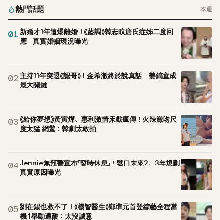
熱門話題
本週
新婚才1年遭爆離婚！《藍調》韓志旼唐氏症姊二度回
01
應 真實婚姻現況曝光
主持11年突退《認哥》！金希澈終於說真話 姜鎬童成
02
最大關鍵
《給你夢想》黃寅燁、惠利激情床戲瘋傳！火辣激吻尺
03
度太猛 網驚：韓劇太敢拍
Jennie無預警宣布「暫時休息」！鬆口未來2、3年規劃
04
真實原因曝光
劉在錫也救不了！《機智醫生》鄭準元首登綜藝全程當
05
機 1舉動遭酸：太沒誠意