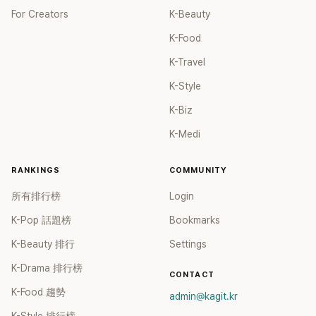
For Creators
K-Beauty
K-Food
K-Travel
K-Style
K-Biz
K-Medi
RANKINGS
COMMUNITY
所有排行榜
Login
K-Pop 話題榜
Bookmarks
K-Beauty 排行
Settings
K-Drama 排行榜
CONTACT
K-Food 趨勢
admin@kagit.kr