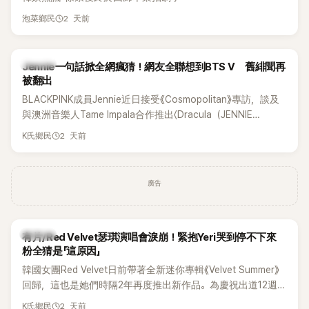
2 天前
泡菜鄉民
K-POP
Jennie一句話掀全網瘋猜！網友全聯想到BTS V 舊緋聞再
被翻出
BLACKPINK成員Jennie近日接受《Cosmopolitan》專訪，談及
與澳洲音樂人Tame Impala合作推出〈Dracula（JENNIE
Remix）〉的幕後故事，沒想到她一句關於「共同朋友」的回答，
2 天前
K氏鄉民
竟再次引發外界對她與BTS成員V緋聞的討論。
廣告
K-POP
有片/Red Velvet瑟琪演唱會淚崩！緊抱Yeri哭到停不下來
粉全猜是「這原因」
韓國女團Red Velvet日前帶著全新迷你專輯《Velvet Summer》
回歸，這也是她們時隔2年再度推出新作品。為慶祝出道12週
年，五位成員也一連舉辦三場粉絲演唱會，與粉絲共同回顧經
2 天前
K氏鄉民