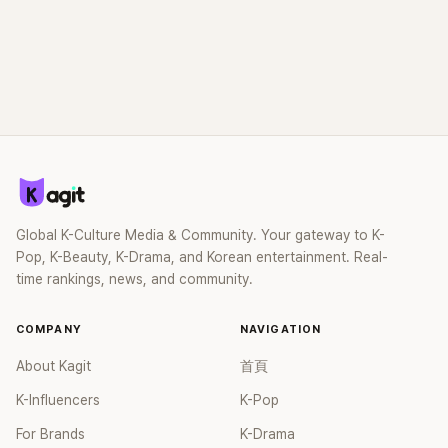
Global K-Culture Media & Community. Your gateway to K-
Pop, K-Beauty, K-Drama, and Korean entertainment. Real-
time rankings, news, and community.
COMPANY
NAVIGATION
About Kagit
首頁
K-Influencers
K-Pop
For Brands
K-Drama