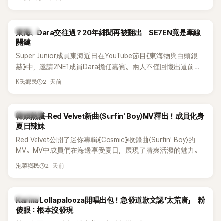
典歌曲、帶來新歌舞台。不過，成員瑟琪卻在演出過程中數度
落淚，令人相當心疼。
K-POP
東海、Dara交往過？20年緋聞再被翻出 SE7EN竟是牽線
關鍵
Super Junior成員東海近日在YouTube節目《東海物與白頭銀
赫》中，邀請2NE1成員Dara擔任嘉賓。兩人不僅回憶出道前的
青澀往事，也首度聊起當年鬧得沸沸揚揚的緋聞，讓東海忍不
2 天前
K氏鄉民
住笑說：「真的有很多粉絲以為我們交往過。」
熱議討論
韓娛熱議-Red Velvet新曲〈Surfin' Boy〉MV釋出！成員化身
夏日辣妹
Red Velvet公開了迷你專輯《Cosmic》收錄曲〈Surfin' Boy〉的
MV。MV中成員們在海邊享受夏日，展現了清爽活潑的魅力。
2 天前
泡菜鄉民
K-POP
Karina Lollapalooza開唱出包！急發道歉文認「太荒唐」 粉
傻眼：根本沒發現