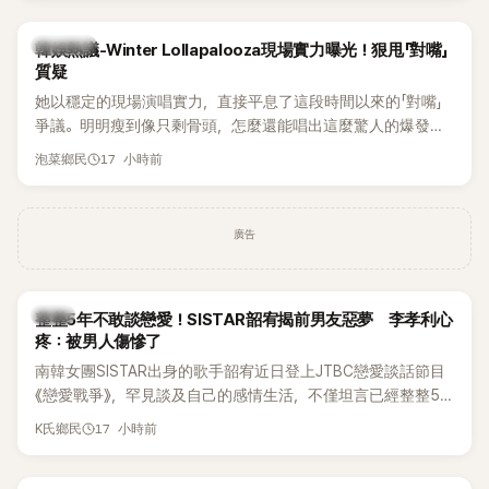
近況照意外掀起熱議，不是因為仙氣十足的美貌，而是藏在纖
細身材下的超狂背肌與肩膀線條，反差感十足，讓不少網友看
熱議討論
韓娛熱議-Winter Lollapalooza現場實力曝光！狠甩「對嘴」
傻直呼：「原來她身材這麼猛！」
質疑
她以穩定的現場演唱實力，直接平息了這段時間以來的「對嘴」
爭議。明明瘦到像只剩骨頭，怎麼還能唱出這麼驚人的爆發力
和音量？
17 小時前
泡菜鄉民
廣告
韓星
整整5年不敢談戀愛！SISTAR韶宥揭前男友惡夢 李孝利心
疼：被男人傷慘了
南韓女團SISTAR出身的歌手韶宥近日登上JTBC戀愛談話節目
《戀愛戰爭》，罕見談及自己的感情生活，不僅坦言已經整整5
年沒有談戀愛，更首度透露空窗至今的原因，全與上一段戀情
17 小時前
K氏鄉民
有關，一番真心告白讓現場來賓都相當震驚。