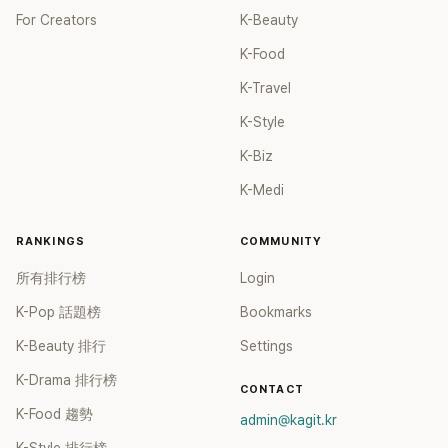
For Creators
K-Beauty
K-Food
K-Travel
K-Style
K-Biz
K-Medi
RANKINGS
COMMUNITY
所有排行榜
Login
K-Pop 話題榜
Bookmarks
K-Beauty 排行
Settings
K-Drama 排行榜
CONTACT
K-Food 趨勢
admin@kagit.kr