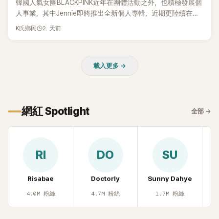
韓國人氣女團BLACKPINK近年在團體活動之外，也積極發展個
人事業，其中Jennie即將推出全新個人專輯，近期更陸續在演
出中搶先公開新歌，引發粉絲高度期待。不過，她近日受訪時
2 天前
K氏鄉民
也透露，完成今年夏季音樂節行程後，將暫時放慢腳步，替自
己安排一段休息時間。
載入更多 →
網紅 Spotlight
全部
→
RI
DO
SU
Risabae
Doctorly
Sunny Dahye
H
4.0M
粉絲
4.7M
粉絲
1.7M
粉絲