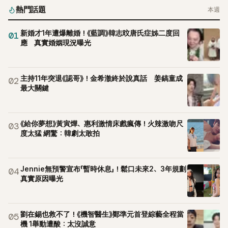
熱門話題
本週
新婚才1年遭爆離婚！《藍調》韓志旼唐氏症姊二度回
01
應 真實婚姻現況曝光
主持11年突退《認哥》！金希澈終於說真話 姜鎬童成
02
最大關鍵
《給你夢想》黃寅燁、惠利激情床戲瘋傳！火辣激吻尺
03
度太猛 網驚：韓劇太敢拍
Jennie無預警宣布「暫時休息」！鬆口未來2、3年規劃
04
真實原因曝光
劉在錫也救不了！《機智醫生》鄭準元首登綜藝全程當
05
機 1舉動遭酸：太沒誠意