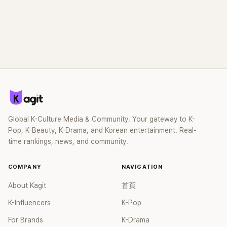
Global K-Culture Media & Community. Your gateway to K-
Pop, K-Beauty, K-Drama, and Korean entertainment. Real-
time rankings, news, and community.
COMPANY
NAVIGATION
About Kagit
首頁
K-Influencers
K-Pop
For Brands
K-Drama