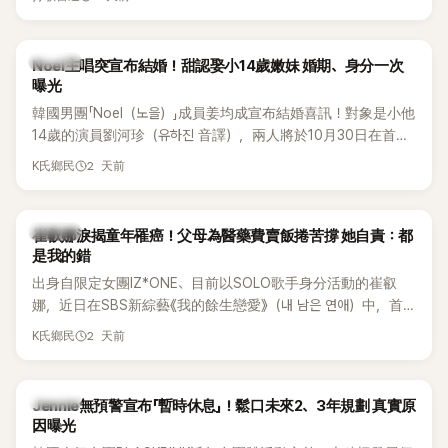
國中時，曾拿下全校第一名，優異成績曝光後，再度掀起網友
熱議。
K-POP
Noel主唱突宣布結婚！甜認娶小14歲嫩妹 婚期、身分一次
曝光
韓國男團「Noel（노을）」成員姜均成宣布結婚喜訊！對象是小他
14歲的演員劉河珍（유하진 音譯），兩人將於10月30日在首爾
低調舉辦婚禮，消息一出立刻引發關注。
2 天前
K氏鄉民
K-POP
崔叡娜淚揭童年罹癌！父母為醫藥費賣飯捲苦撐 她自責：都
是我的錯
出身自限定女團IZ*ONE、目前以SOLO歌手身分活動的崔叡
娜，近日在SBS新綜藝《我的餘生戀愛》（내 남은 연애）中，首
度談起自己幼年罹患小兒癌的經歷，回憶起父母為了籌措醫療
2 天前
K氏鄉民
費四處奔波，甚至靠賣飯捲維持生計，讓她忍不住當場落淚，
坦言年幼時一度認為「都是我的錯」。
K-POP
Jennie無預警宣布「暫時休息」！鬆口未來2、3年規劃 真實原
因曝光