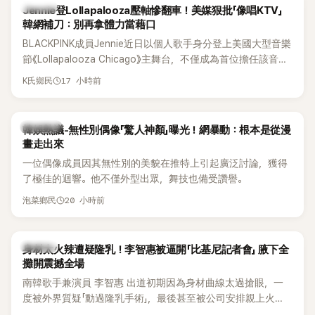
K-POP
Jennie登Lollapalooza壓軸慘翻車！美媒狠批「像唱KTV」
韓網補刀：別再拿體力當藉口
BLACKPINK成員Jennie近日以個人歌手身分登上美國大型音樂
節《Lollapalooza Chicago》主舞台，不僅成為首位擔任該音樂
節Headliner（壓軸主秀）的K-POP女SOLO歌手，寫下全新紀
17 小時前
K氏鄉民
錄。然而，演出結束後卻掀起兩極評價，不僅現場歌唱實力遭
部分網友質疑，就連美國當地媒體也毫不留情給出負評，甚至
形容整場演出「就像一場豪華KTV」。
熱議討論
韓娛熱議-無性別偶像「驚人神顏」曝光！網暴動：根本是從漫
畫走出來
一位偶像成員因其無性別的美貌在推特上引起廣泛討論，獲得
了極佳的迴響。他不僅外型出眾，舞技也備受讚譽。
20 小時前
泡菜鄉民
K-POP
身材太火辣遭疑隆乳！李智惠被逼開「比基尼記者會」 腋下全
攤開震撼全場
南韓歌手兼演員 李智惠 出道初期因為身材曲線太過搶眼，一
度被外界質疑「動過隆乳手術」，最後甚至被公司安排親上火
線，召開前所未見的「泳裝記者會」澄清。這場記者會後來還被