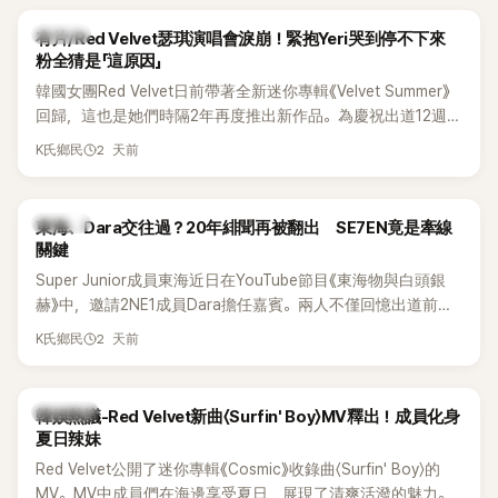
K-POP
有片/Red Velvet瑟琪演唱會淚崩！緊抱Yeri哭到停不下來
粉全猜是「這原因」
韓國女團Red Velvet日前帶著全新迷你專輯《Velvet Summer》
回歸，這也是她們時隔2年再度推出新作品。為慶祝出道12週
年，五位成員也一連舉辦三場粉絲演唱會，與粉絲共同回顧經
2 天前
K氏鄉民
典歌曲、帶來新歌舞台。不過，成員瑟琪卻在演出過程中數度
落淚，令人相當心疼。
K-POP
東海、Dara交往過？20年緋聞再被翻出 SE7EN竟是牽線
關鍵
Super Junior成員東海近日在YouTube節目《東海物與白頭銀
赫》中，邀請2NE1成員Dara擔任嘉賓。兩人不僅回憶出道前的
青澀往事，也首度聊起當年鬧得沸沸揚揚的緋聞，讓東海忍不
2 天前
K氏鄉民
住笑說：「真的有很多粉絲以為我們交往過。」
熱議討論
韓娛熱議-Red Velvet新曲〈Surfin' Boy〉MV釋出！成員化身
夏日辣妹
Red Velvet公開了迷你專輯《Cosmic》收錄曲〈Surfin' Boy〉的
MV。MV中成員們在海邊享受夏日，展現了清爽活潑的魅力。