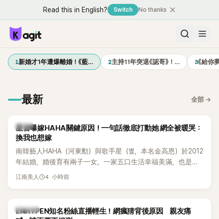
Read this in English?
Switch
No thanks
1
2
3
新婚才1年遭爆離婚！《藍…
主持11年突退《認哥》！…
《給你
最新
全部
→
韓星
星首曝嫁HAHA關鍵原因！一句話徹底打動她 網全被暖哭：
換我也想嫁
南韓藝人HAHA（河東勳）與歌手星（별，本名金高恩）於2012
年結婚，婚後育有兩子一女，一家五口生活幸福美滿，也是韓
國演藝圈公認的模範夫妻。近日，星首度公開當年決定嫁給
4 小時前
江南美人
HAHA的關鍵原因，竟是一句讓她至今仍難忘的話，也成為她
點頭步入婚姻的最大理由。
K-POP
ENHYPEN知名粉絲直播輕生！網瘋猜背後原因 親友痛