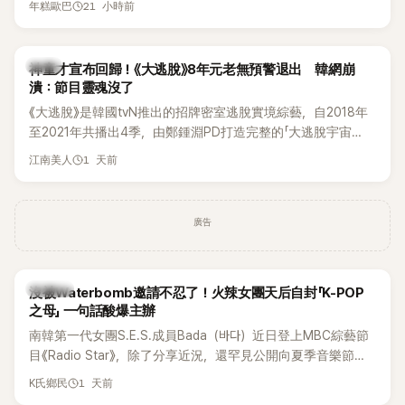
21 小時前
年糕歐巴
韓國演藝圈點名為流傳至今的「三大記者會」之一。近日她在綜
藝節目中親口回憶這段「隆乳疑雲黑歷史」，話題再度被翻出來
熱議。 2日播出的 SBS 綜藝節目《我的經紀人太難搞－秘書
韓星
神童才宣布回歸！《大逃脫》8年元老無預警退出 韓網崩
鎮》，邀請同時兼顧工作與育兒的演藝圈代表「媽媽群」——李智
潰：節目靈魂沒了
惠、李賢怡、李恩亨，以第13位「My Star」身分登場，分享最真
《大逃脫》是韓國tvN推出的招牌密室逃脫實境綜藝，自2018年
實的生活日常。 節目一開始，李瑞鎮 率先與李智惠會合，兩人
至2021年共播出4季，由鄭鍾淵PD打造完整的「大逃脫宇宙
邊搭車邊聊天，氣氛輕鬆。聊到最近的新聞，李瑞鎮突然直球
（DTCU）」，憑藉燒腦劇情、電影級場景與龐大世界觀，累積
發問：「妳不是上新聞了？說妳去做整形？是人中縮短手術嗎？」
1 天前
江南美人
大批死忠粉絲，被譽為韓國最具代表性的密室逃脫綜藝之一。
一貫犀利又不留情的問法，讓現場瞬間笑成一片。對此，李智
惠也毫不閃躲，淡定接招，兩人鬥嘴默契十足。 話題接著一路
延燒到過去的爭議。李瑞鎮脫口補刀：「妳以前不是還在游泳池
廣告
開過記者會？」直接點名她當年的風波。李智惠聽了忍不住笑
說：「哥怎麼連這個都知道？」李瑞鎮則回嘴：「那時候新聞鬧那
麼大，不知道才奇怪吧。」一來一往，氣氛反而更加輕鬆。 談到
K-POP
沒被Waterbomb邀請不忍了！火辣女團天后自封「K-POP
當年情況，李智惠終於鬆口坦言，當時確實被質疑動過隆胸手
之母」 一句話酸爆主辦
術。她回憶：「拍了比基尼照片之後，就開始被說是不是去隆乳
南韓第一代女團S.E.S.成員Bada（바다）近日登上MBC綜藝節
了。」為了澄清誤會，她只好親自站出來說清楚。 李智惠進一步
目《Radio Star》，除了分享近況，還罕見公開向夏季音樂節
解釋，當時隆胸手術幾乎只有「腋下切開」一種方式，「所以我就
Waterbomb喊話，笑稱自己至今從未受邀演出，更幽默表示：
想，既然一直說我有做，那我乾脆把腋下給大家看，證明我根
1 天前
K氏鄉民
「我名字就叫『Bada（海）』，Waterbomb卻沒找我，這根本只
本沒動過。」一句話說完，全場瞬間炸鍋，來賓又驚又笑。 事實