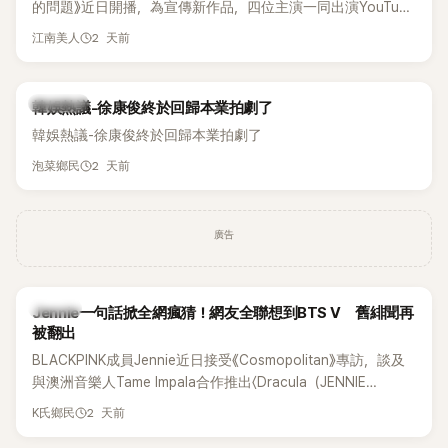
的問題》近日開播，為宣傳新作品，四位主演一同出演YouTube
節目，不料訪談中的一段發言卻意外掀起爭議。不少網友認
2 天前
江南美人
為，他將焦點放在金憓秀的身材，言論帶有「物化女性」意味，
引發大量批評。
熱議討論
韓娛熱議-徐康俊終於回歸本業拍劇了
韓娛熱議-徐康俊終於回歸本業拍劇了
2 天前
泡菜鄉民
廣告
K-POP
Jennie一句話掀全網瘋猜！網友全聯想到BTS V 舊緋聞再
被翻出
BLACKPINK成員Jennie近日接受《Cosmopolitan》專訪，談及
與澳洲音樂人Tame Impala合作推出〈Dracula（JENNIE
Remix）〉的幕後故事，沒想到她一句關於「共同朋友」的回答，
2 天前
K氏鄉民
竟再次引發外界對她與BTS成員V緋聞的討論。