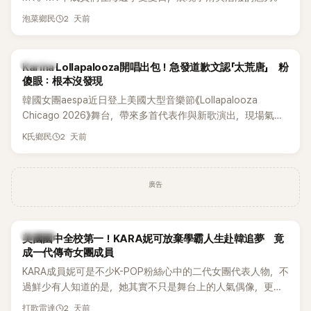
2 天前
泡菜鄉民
K-POP
Karina Lollapalooza開唱出包！急發道歉文認「太荒唐」 粉
傻眼：根本沒發現
韓國女團aespa近日登上美國大型音樂節《Lollapalooza
Chicago 2026》舞台，帶來多首代表作與新歌演出，現場氣氛
嗨翻。不過，成員Karina卻在演出後主動坦承，自己因為太緊
2 天前
K氏鄉民
張，在表演過程中一度忘記歌詞，還親自向粉絲道歉。
廣告
K-POP
美國國中全校第一！KARA妮可放棄學霸人生赴韓追夢 竟
成一代傳奇女團成員
KARA成員妮可是不少K-POP粉絲心中的二代女團代表人物，不
過鮮少有人知道的是，她其實不只是舞台上的人氣偶像，更是
一名不折不扣的學霸。她日前在節目中透露，自己在美國就讀
2 天前
打歌雷達