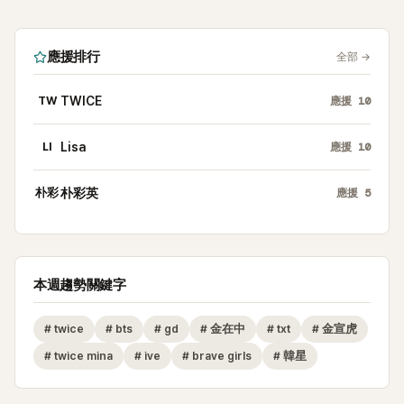
應援排行
全部
→
TW
TWICE
應援
10
LI
Lisa
應援
10
朴彩
朴彩英
應援
5
本週趨勢關鍵字
#
twice
#
bts
#
gd
#
金在中
#
txt
#
金宣虎
#
twice mina
#
ive
#
brave girls
#
韓星