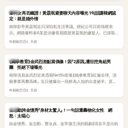
是懂了皮毛。」一番話笑翻全場，也引發網友熱議。
上，早在 2006 年，李智惠就為了證明自己沒有「隆乳」，真的
召開了一場泳裝記者招待會。當時她穿著比基尼站在一排攝影
韓星
爆料女再丟鐵證！黃晸珉避妻聊天內容曝光 1句話讓韓網認
機前，面對媒體擺出各種姿勢，畫面至今仍被網友津津樂道。
定：就是婚外情
這段為平息爭議、直接公開腋下畫面自證清白的往事再度被提
南韓影帝黃晸珉近日深陷私生活爭議，經紀公司日前強硬表
起，節目現場立刻充滿驚呼聲與笑聲，也再次讓人見識到她面
示，網路爆料者A某是涉嫌長期跟蹤黃晸珉的嫌疑人，已採取
對流言時「豁出去」的直率性格。其實她過去也曾在 SBS 節目
法律行動。不過，A某並未因此停止發聲，5日再度透過社群平
《脫掉鞋子恢單4Men》 中，親自公開那張當年引發話題的「腋下
1 天前
年糕歐巴
台公開更多內容，反駁經紀公司的說法，強調兩人的聯繫一直
比基尼照」，再次重提這段至今仍被粉絲視為黑歷史代表作的事
都是「雙向互動」，並非外界所稱的單方面騷擾。
件。 回顧李智惠的演藝路，她於 1998 年以混聲團體 S#arp 成
員身分出道，該團在 2000 年代初期紅極一時，由李智惠、徐
韓星
《鐵拳教育》金武烈差點當偶像！因「2原因」遭狂挖角組男
智英兩位女成員，以及張錫炫、Chris Kim 兩位男成員組成。不
團 拒絕下場曝光
過後來爆出長達四年的團內霸凌風波，甚至傳出徐智英母親對
南韓演員金武烈近來憑藉Netflix影集《鐵拳教育》紅遍全球，演
李智惠言語辱罵、動手等爭議，最終團體於 2002 年解散。 團
藝事業再攀高峰。近日被爆出一段鮮為人知的出道祕辛，原來
體解散後，李智惠轉型 solo，靠著綜藝與歌唱實力持續活躍演
他當年差點不是以演員身分出道，而是成為男團偶像的一員。
2 天前
年糕歐巴
藝圈。據悉，她當年能加入 S#arp，也與 李尚敏 的賞識有關。
感情方面，李智惠於 2017 年與圈外男友結婚，婚後育有兩個
女兒，一家四口生活幸福美滿。如今除了持續活躍於綜藝節
韓星
金志勳誇金憓秀「身材太驚人」！一句話遭轟物化女性 網
目，她經營的 YouTube 頻道也即將突破百萬訂閱，近年內容深
怒：太噁心
受網友喜愛，再度迎來事業第二春。
由金憓秀、金志勳、曹汝貞、金宰澈主演的戲劇《現在不是出軌