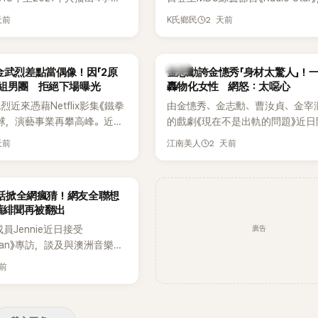
打造完整的「大逃脫宇宙
分享近況，還罕見公開向夏季音樂
天前
2 天前
K氏鄉民
」，憑藉燒腦劇情、電影級場景
Waterbomb喊話，笑稱自己至今
觀，累積大批死忠粉絲，被譽
演出，更幽默表示：「我名字就叫
代表性的密室逃脫綜藝之一。
『Bada（海）』，Waterbomb卻
韓星
金武烈差點當偶像！因「2原
金志勳誇金憓秀「身材太驚人」！
根本只是懂了皮毛。」一番話笑翻
角組男團 拒絕下場曝光
轟物化女性 網怒：太噁心
引發網友熱議。
近來憑藉Netflix影集《鐵拳
由金憓秀、金志勳、曹汝貞、金宰
球，演藝事業再攀高峰。近日
的戲劇《現在不是出軌的問題》近日
鮮為人知的出道祕辛，原來他
為宣傳新作品，四位主演一同出演
天前
2 天前
江南美人
是以演員身分出道，而是成為
YouTube節目，不料訪談中的一
一員。
意外掀起爭議。不少網友認為，他
放在金憓秀的身材，言論帶有「物化
一句話掀全網瘋猜！網友全聯想
味，引發大量批評。
 舊緋聞再被翻出
廣告
K成員Jennie近日接受
litan》專訪，談及與澳洲音樂人
la合作推出〈Dracula（JENNIE
天前
〉的幕後故事，沒想到她一句關於
的回答，竟再次引發外界對她與
緋聞的討論。