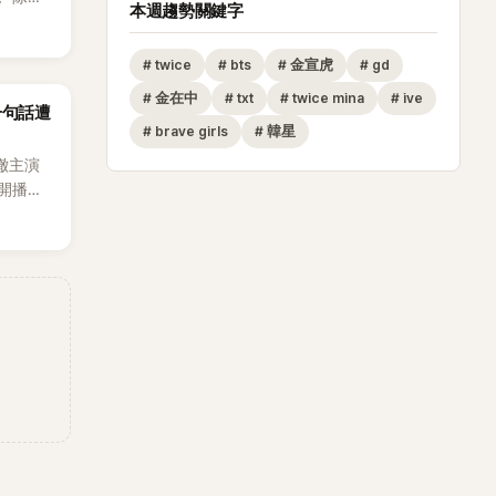
本週趨勢關鍵字
節
從未受邀
#
twice
#
bts
#
金宣虎
#
gd
沒找我，這
#
金在中
#
txt
#
twice mina
#
ive
一句話遭
全場，也
#
brave girls
#
韓星
澈主演
開播，
段發言卻
將焦點
女性」意