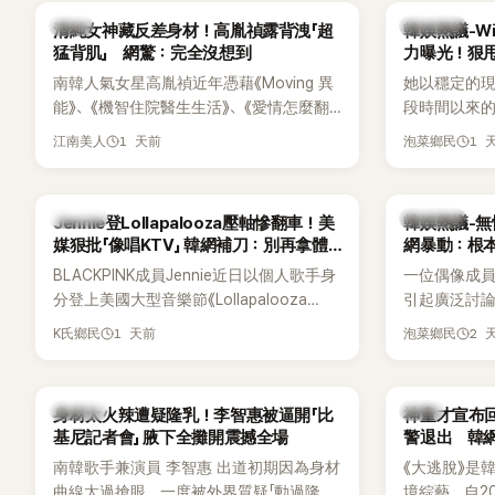
一句讓她至今仍難忘的話，也成為她點頭
親友也陸續
韓星
熱議討論
清純女神藏反差身材！高胤禎露背洩「超
韓娛熱議-Win
步入婚姻的最大理由。
止揣測，盼
猛背肌」 網驚：完全沒想到
力曝光！狠甩
南韓人氣女星高胤禎近年憑藉《Moving 異
她以穩定的
能》、《機智住院醫生生活》、《愛情怎麼翻
段時間以來的
譯？》、《努力克服自卑的我們》等多部熱門
骨頭，怎麼
1 天前
1 
江南美人
泡菜鄉民
作品，躍升為韓劇新一代女神代表，不僅
音量？
演技備受肯定，精緻五官與清新空靈的氣
質也擄獲大批粉絲。近日，她因分享一組
K-POP
熱議討論
Jennie登Lollapalooza壓軸慘翻車！美
韓娛熱議-無
近況照意外掀起熱議，不是因為仙氣十足
媒狠批「像唱KTV」 韓網補刀：別再拿體
網暴動：根
的美貌，而是藏在纖細身材下的超狂背肌
力當藉口
BLACKPINK成員Jennie近日以個人歌手身
一位偶像成
與肩膀線條，反差感十足，讓不少網友看
分登上美國大型音樂節《Lollapalooza
引起廣泛討
傻直呼：「原來她身材這麼猛！」
Chicago》主舞台，不僅成為首位擔任該音
僅外型出眾
1 天前
2 
K氏鄉民
泡菜鄉民
樂節Headliner（壓軸主秀）的K-POP女
SOLO歌手，寫下全新紀錄。然而，演出結
束後卻掀起兩極評價，不僅現場歌唱實力
K-POP
韓星
身材太火辣遭疑隆乳！李智惠被逼開「比
神童才宣布回
遭部分網友質疑，就連美國當地媒體也毫
基尼記者會」 腋下全攤開震撼全場
警退出 韓
不留情給出負評，甚至形容整場演出「就像
南韓歌手兼演員 李智惠 出道初期因為身材
《大逃脫》是
一場豪華KTV」。
曲線太過搶眼，一度被外界質疑「動過隆乳
境綜藝，自20