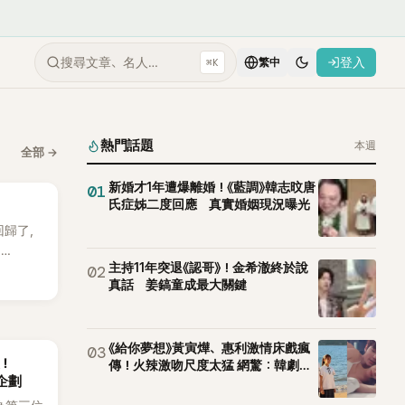
搜尋文章、名人…
登入
⌘K
繁中
熱門話題
本週
全部
→
新婚才1年遭爆離婚！《藍調》韓志旼唐
01
氏症姊二度回應 真實婚姻現況曝光
 回歸了，
E
主持11年突退《認哥》！金希澈終於說
02
。
真話 姜鎬童成最大關鍵
《給你夢想》黃寅燁、惠利激情床戲瘋
03
後！
傳！火辣激吻尺度太猛 網驚：韓劇太
企劃
敢拍