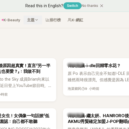
Read this in English?
Switch
No thanks
K-Beauty
主題
排行榜
K-網紅
熱議討論
婚原因超真實！直言「另一半
韓娛熱議-i-dle回歸零水花？
臭也要愛？」：我做不到
原 Po 表示自己完全不知道I-DLE
to the Sky 成員Brian向來以
雖然雨琦很漂亮，但感覺是因為 L
近日登上YouTube節目時，
SSERAFIM 和 aespa 佔據了市場
9 小時前
泡菜鄉民
的婚姻觀，直言無法理解「連
小時前
、便便臭都要愛」這種說法，
自己是不婚主義者，一番超直
熱議。
熱議討論
是女生！女偶像一句話掀「低
韓娛熱議-繼太妍、HANRORO
 羞認：自己都不敢聽
AKMU秀賢確定加盟J-POP翻唱