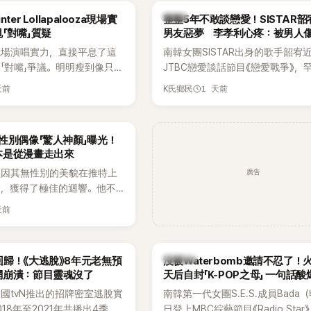
出面證實噩耗，並呼籲外界停
傳，引發觀眾熱烈討論。
韓星
ter Lollapalooza現場實
整整5年不敢談戀愛！SISTAR
逝者安息。
「對嘴」質疑
男友惡夢 李孝利心疼：被男人
現場演唱實力，直接平息了這
南韓女團SISTAR出身的歌手韶宥
「對嘴」爭議。明明瘦到像只剩
JTBC戀愛談話節目《戀愛戰爭》，
還能唱出這麼驚人的爆發力和
自己的感情生活，不僅坦言已經整
天前
1 天前
K氏鄉民
有談戀愛，更首度透露空窗至今的
全與上一段戀情有關，一番真心告
場來賓都相當震驚。
性別偶像「驚人神顏」曝光！
本是從漫畫走出來
廣告
員因其無性別的美貌在推特上
論，獲得了極佳的迴響。他不
，舞技也備受讚譽。
天前
K-POP
歸！《大逃脫》8年元老無預
沒被Waterbomb邀請不忍了！
網崩潰：節目靈魂沒了
天后自封「K-POP之母」 一句話
韓國tvN推出的招牌密室逃脫實
南韓第一代女團S.E.S.成員Bada
18年至2021年共播出4季，
日登上MBC綜藝節目《Radio Star