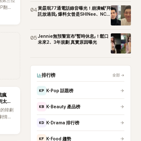
為第三位
OP翻唱
黃晸珉77通電話錄音曝光！崩潰喊「拜
04
賢已獲
託放過我」 爆料女曾是SHINee、NCT
站姐
近期完
Jennie無預警宣布「暫時休息」！鬆口
05
未來2、3年規劃 真實原因曝光
排行榜
全部
→
KP
K-Pop 話題榜
戲瘋
劇太敢
KB
K-Beauty 產品榜
演的韓劇
劇情進
KD
K-Drama 排行榜
溫。最
，更接連
上瘋
KF
K-Food 趨勢