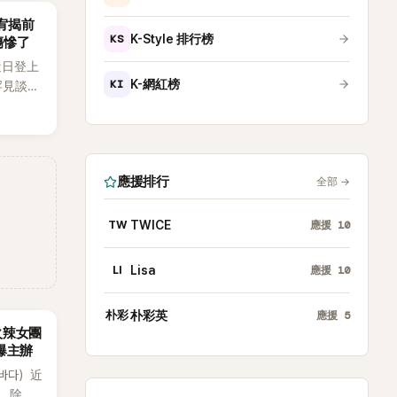
韶宥揭前
KS
K-Style 排行榜
傷慘了
近日登上
KI
K-網紅榜
罕見談及
整5年沒
原因，
白讓現
應援排行
全部
→
TW
TWICE
應援
10
LI
Lisa
應援
10
朴彩
朴彩英
應援
5
火辣女團
酸爆主辦
（바다）近
》，除了