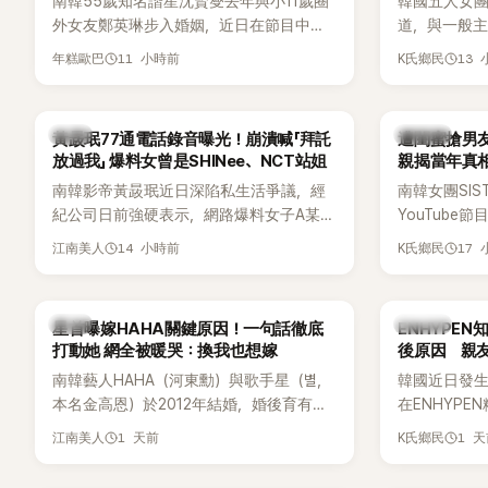
南韓55歲知名諧星沈賢燮去年與小11歲圈
韓國五人女團Y
外女友鄭英琳步入婚姻，近日在節目中分
道，與一般主打
享與妻子的戀愛故事，笑稱兩人原本想享
團不同，她們以
11 小時前
13
年糕歐巴
K氏鄉民
受兩人世界，沒想到站在飯店門口時竟被
創Rap及成
路人認出，還一路替他們加油打氣，讓他
融入美式街
害羞到最後直接放棄進飯店，意外成了婚
雖然並非出
韓星
K-POP
黃晸珉77通電話錄音曝光！崩潰喊「拜託
遭閨蜜搶男友
前一直堅守「婚前守貞」的原因之一。
的音樂風格
放過我」 爆料女曾是SHINee、NCT站姐
親揭當年真相
不少人氣，
手
南韓影帝黃晸珉近日深陷私生活爭議，經
南韓女團SI
識度的新生
紀公司日前強硬表示，網路爆料女子A某涉
YouTub
嫌長期跟蹤黃晸珉，已正式採取法律行
更首度坦承
14 小時前
17
江南美人
K氏鄉民
動。不過，A並未停止發聲，持續透過社群
友。她表示
平台公開爆料，反駁經紀公司的說法，強
同樣的事情現
調兩人一直維持雙向聯繫，並非外界所稱
不管」，直率
韓星
K-POP
星首曝嫁HAHA關鍵原因！一句話徹底
ENHYPE
的單方面騷擾。如今，韓媒《Dispatch》再
打動她 網全被暖哭：換我也想嫁
後原因 親
曝光雙方77通電話的錄音內容，而A也首
南韓藝人HAHA（河東勳）與歌手星（별，
韓國近日發
度承認自己過去曾是SHINee、NCT等偶像
本名金高恩）於2012年結婚，婚後育有兩
在ENHYP
團體的「站姐」，事件持續延燒。
子一女，一家五口生活幸福美滿，也是韓
粉絲，日前在
1 天前
1 
江南美人
K氏鄉民
國演藝圈公認的模範夫妻。近日，星首度
不幸身亡，
公開當年決定嫁給HAHA的關鍵原因，竟是
少粉絲湧入