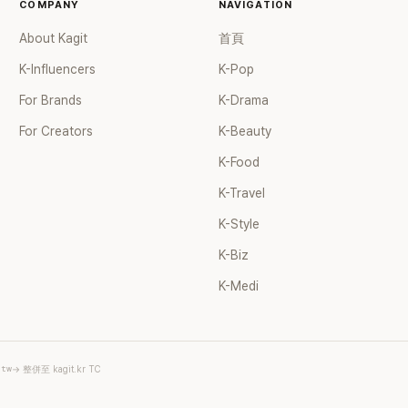
COMPANY
NAVIGATION
About Kagit
首頁
K-Influencers
K-Pop
For Brands
K-Drama
For Creators
K-Beauty
K-Food
K-Travel
K-Style
K-Biz
K-Medi
.tw
→ 整併至 kagit.kr TC