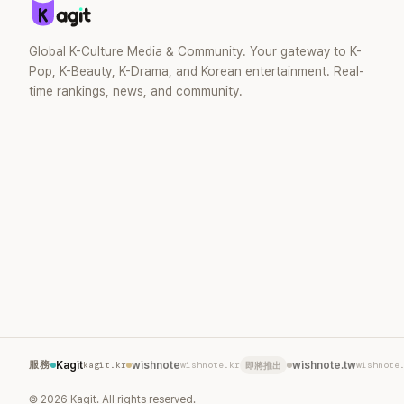
去」的直率性格。其實她過去也曾在 SBS
節目《脫掉鞋子恢單4Men》 中，親自公開
那張當年引發話題的「腋下比基尼照」，再次
Global K-Culture Media & Community. Your gateway to K-
重提這段至今仍被粉絲視為黑歷史代表作
Pop, K-Beauty, K-Drama, and Korean entertainment. Real-
的事件。 回顧李智惠的演藝路，她於
time rankings, news, and community.
1998 年以混聲團體 S#arp 成員身分出
道，該團在 2000 年代初期紅極一時，由
李智惠、徐智英兩位女成員，以及張錫
炫、Chris Kim 兩位男成員組成。不過後來
爆出長達四年的團內霸凌風波，甚至傳出
徐智英母親對李智惠言語辱罵、動手等爭
議，最終團體於 2002 年解散。 團體解散
後，李智惠轉型 solo，靠著綜藝與歌唱實
力持續活躍演藝圈。據悉，她當年能加入
S#arp，也與 李尚敏 的賞識有關。 感情方
面，李智惠於 2017 年與圈外男友結婚，
婚後育有兩個女兒，一家四口生活幸福美
滿。如今除了持續活躍於綜藝節目，她經
營的 YouTube 頻道也即將突破百萬訂閱，
服務
Kagit
kagit.kr
wishnote
wishnote.kr
wishnote.tw
wishnote
即將推出
近年內容深受網友喜愛，再度迎來事業第
二春。
©
2026
Kagit. All rights reserved.