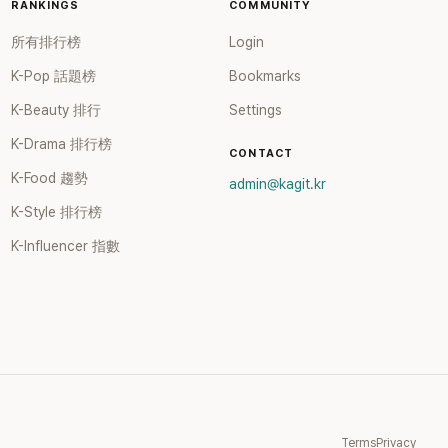
RANKINGS
COMMUNITY
所有排行榜
Login
K-Pop 話題榜
Bookmarks
K-Beauty 排行
Settings
K-Drama 排行榜
CONTACT
K-Food 趨勢
admin@kagit.kr
K-Style 排行榜
K-Influencer 指數
Terms
Privacy