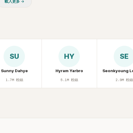
載入更多 →
SU
HY
SE
Sunny Dahye
Hyram Yarbro
Seonkyoung L
1.7M
粉絲
5.1M
粉絲
2.9M
粉