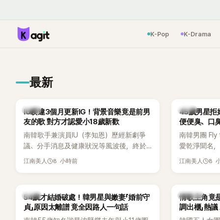
K-Pop
K-Drama
最新
韓星
韓星
IU睽違3個月更新IG！背景音樂竟是前男
45歲男星拒
友的歌 對方才認愛小18歲新歡
便便臭、口
南韓歌手兼演員IU（李知恩）歷經新劇爭
南韓男團 Fly 
議、分手消息及健康狀況等風波後，終於
愛乾淨聞名，
睽違3個月更新社群平台，一口氣曬出20
再度談到自己
8 小時前
8 
江南美人
江南美人
張近況照，讓大批粉絲又驚又喜。不過，
另一半的口臭
比起照片本身，更引發熱議的是，她竟選
更大方表明
用前男友張基河所屬樂團的歌曲作為背景
白發言掀起
韓星
K-POP
54歲才結婚破處！韓男星與嫩妻「婚前守
情歌主角竟
音樂，意外掀起韓網討論。
貞」原因太離譜 竟全因路人一句話
調出櫃」熱議