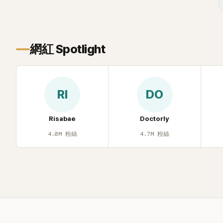
忍不住笑說：「哥怎麼連這個都知道？」李瑞
鎮則回嘴：「那時候新聞鬧那麼大，不知道
才奇怪吧。」一來一往，氣氛反而更加輕
鬆。 談到當年情況，李智惠終於鬆口坦
網紅 Spotlight
言，當時確實被質疑動過隆胸手術。她回
憶：「拍了比基尼照片之後，就開始被說是
不是去隆乳了。」為了澄清誤會，她只好親
自站出來說清楚。 李智惠進一步解釋，當
RI
DO
時隆胸手術幾乎只有「腋下切開」一種方式，
「所以我就想，既然一直說我有做，那我乾
脆把腋下給大家看，證明我根本沒動過。」
Risabae
Doctorly
一句話說完，全場瞬間炸鍋，來賓又驚又
4.0M
粉絲
4.7M
粉絲
笑。 事實上，早在 2006 年，李智惠就為
了證明自己沒有「隆乳」，真的召開了一場泳
裝記者招待會。當時她穿著比基尼站在一
排攝影機前，面對媒體擺出各種姿勢，畫
面至今仍被網友津津樂道。 這段為平息爭
議、直接公開腋下畫面自證清白的往事再
度被提起，節目現場立刻充滿驚呼聲與笑
聲，也再次讓人見識到她面對流言時「豁出