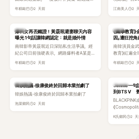
手術」，最後甚至被公司安排親上火線，召
由鄭鍾淵PD
2 天前
2 
年糕歐巴
江南美人
開前所未見的「泳裝記者會」澄清。這場記者
（DTCU）
會後來還被韓國演藝圈點名為流傳至今的
與龐大世界
「三大記者會」之一。近日她在綜藝節目中親
為韓國最具
韓星
韓星
爆料女再丟鐵證！黃晸珉避妻聊天內容
《鐵拳教育》
口回憶這段「隆乳疑雲黑歷史」，話題再度被
曝光 1句話讓韓網認定：就是婚外情
因」遭狂挖
翻出來熱議。 2日播出的 SBS 綜藝節目
南韓影帝黃晸珉近日深陷私生活爭議，經
南韓演員金武烈
《我的經紀人太難搞－秘書鎮》，邀請同時
紀公司日前強硬表示，網路爆料者A某是涉
教育》紅遍全
兼顧工作與育兒的演藝圈代表「媽媽群」
嫌長期跟蹤黃晸珉的嫌疑人，已採取法律
被爆出一段
——李智惠、李賢怡、李恩亨，以第13位
2 天前
2 
年糕歐巴
年糕歐巴
行動。不過，A某並未因此停止發聲，5日
當年差點不
「My Star」身分登場，分享最真實的生活日
再度透過社群平台公開更多內容，反駁經
男團偶像的
常。 節目一開始，李瑞鎮 率先與李智惠會
紀公司的說法，強調兩人的聯繫一直都是
合，兩人邊搭車邊聊天，氣氛輕鬆。聊到
熱議討論
K-POP
韓娛熱議-徐康俊終於回歸本業拍劇了
Jennie
「雙向互動」，並非外界所稱的單方面騷擾。
最近的新聞，李瑞鎮突然直球發問：「妳不
到BTS V
韓娛熱議-徐康俊終於回歸本業拍劇了
是上新聞了？說妳去做整形？是人中縮短
BLACKPIN
手術嗎？」一貫犀利又不留情的問法，讓現
2 天前
泡菜鄉民
《Cosmopo
場瞬間笑成一片。對此，李智惠也毫不閃
Tame Impa
躲，淡定接招，兩人鬥嘴默契十足。 話題
2 
K氏鄉民
Remix）
接著一路延燒到過去的爭議。李瑞鎮脫口
「共同朋友」
補刀：「妳以前不是還在游泳池開過記者
BTS成員V
會？」直接點名她當年的風波。李智惠聽了