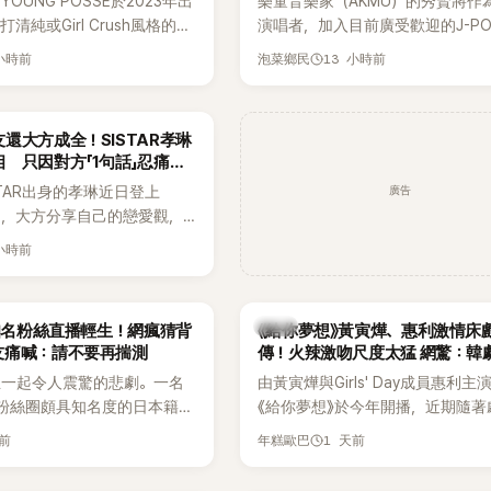
OUNG POSSE於2023年出
樂童音樂家（AKMU）的秀賢將作
清純或Girl Crush風格的女
演唱者，加入目前廣受歡迎的J-P
濃厚的Hip-Hop元素、自
企劃。繼太妍和Hanroro之後，秀
 小時前
13 小時前
泡菜鄉民
員親自參與創作為特色，MV也
選為第三首翻唱歌曲的主唱，並於
頭、塗鴉、滑板等文化元素。
成錄音。
身四大經紀公司，仍憑藉鮮明
還大方成全！SISTAR孝琳
，在海外尤其是歐美市場累積
 只因對方「1句話」忍痛放
逐漸成為第五代女團中極具辨
廣告
STAR出身的孝琳近日登上
代代表之一。
e節目，大方分享自己的戀愛觀，
過去曾遭最好的朋友搶走男
 小時前
，當時選擇瀟灑放手，但如果
在再發生，「我絕對不會坐視
發言掀起熱議。
韓劇
N知名粉絲直播輕生！網瘋猜背
《給你夢想》黃寅燁、惠利激情床
友痛喊：請不要再揣測
傳！火辣激吻尺度太猛 網驚：韓
拍
生一起令人震驚的悲劇。一名
由黃寅燁與Girls' Day成員惠利主
EN粉絲圈頗具知名度的日本籍女
《給你夢想》於今年開播，近期隨著
TikTok直播期間輕生，最終
入高潮，男女主角的感情線快速升
天前
1 天前
年糕歐巴
消息曝光後震驚韓網，也讓不
新播出的第8集不僅上演火辣吻戲
社群平台哀悼。事發後，死者
出現床戲橋段，讓相關片段在網路