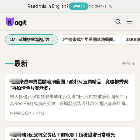
Read this in English?
Switch
No thanks
1
2
3
Mimi《地娛室》說話方…
性侵未成年男星開嗆演藝圈…
SBS
最新
全部
→
韓星
性侵未成年男星開嗆演藝圈！酸朴河宣買精品 竟嗆柳秀榮
「再拍情色片養老婆」
曾因性侵及強制猥褻未成年少女遭判刑入獄並被演藝圈永久除
名Roo'Ra前成員高英旭，近期頻頻透過社群公開評論演藝圈人
士，接連點名多位藝人引發爭議。這次他將矛頭指向演員柳秀
8 小時前
年糕歐巴
榮與朴河宣夫妻，甚至再扯出昔日Roo'Ra成員金智賢。
韓星
《金特務》反派南室長私下超寵妻！婚後甜蜜日常曝光