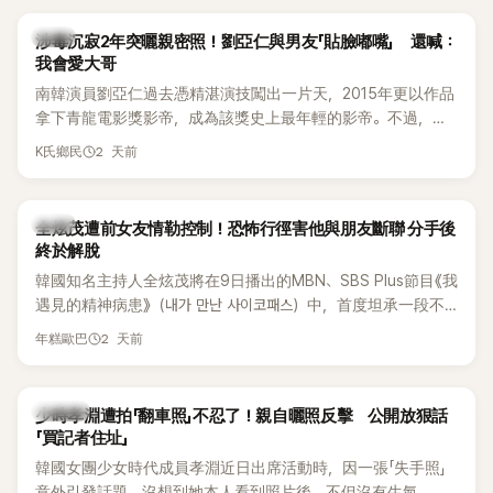
韓星
涉毒沉寂2年突曬親密照！劉亞仁與男友「貼臉嘟嘴」 還喊：
我會愛大哥
南韓演員劉亞仁過去憑精湛演技闖出一片天，2015年更以作品
拿下青龍電影獎影帝，成為該獎史上最年輕的影帝。不過，他
2023年爆出涉毒風波後，演藝事業受到重創，後續又牽扯與男
2 天前
K氏鄉民
性友人崔河那之間的相關爭議，近年幾乎淡出演藝圈，鮮少公
開露面。
韓星
全炫茂遭前女友情勒控制！恐怖行徑害他與朋友斷聯 分手後
終於解脫
韓國知名主持人全炫茂將在9日播出的MBN、SBS Plus節目《我
遇見的精神病患》（내가 만난 사이코패스）中，首度坦承一段不
堪回首的戀愛經歷，自爆曾遭前女友過度控制，不僅走到哪都
2 天前
年糕歐巴
得開視訊報備，最後甚至因此和朋友失去聯絡，分手後朋友的
一句「歡迎回來」，更讓他至今印象深刻。
K-POP
少時孝淵遭拍「翻車照」不忍了！親自曬照反擊 公開放狠話
「買記者住址」
韓國女團少女時代成員孝淵近日出席活動時，因一張「失手照」
意外引發話題。沒想到她本人看到照片後，不但沒有生氣，反