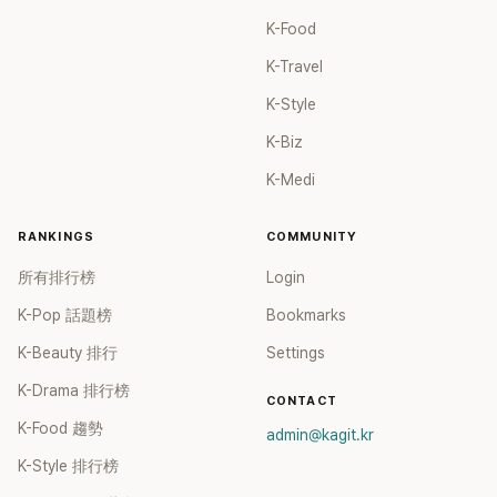
K-Food
K-Travel
K-Style
K-Biz
K-Medi
RANKINGS
COMMUNITY
所有排行榜
Login
K-Pop 話題榜
Bookmarks
K-Beauty 排行
Settings
K-Drama 排行榜
CONTACT
K-Food 趨勢
admin@kagit.kr
K-Style 排行榜