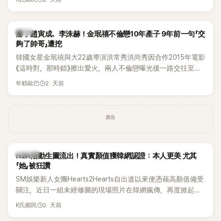
美、請夏、BLACKPINK成員及權恩妃等人，都曾憑藉性感舞台
掀起熱烈討論。
韓星
掰了趙寅成、李洙赫！金珉禧不倫戀10年產子 9年前一句「交
夠了帥哥」遭挖
韓國女星金珉禧與大22歲導演洪常秀洪尚秀因合作2015年電影
《這時對，那時錯》擦出愛火，兩人不倫戀曝光後一路交往至
今，戀情已持續近10年，並於去年迎來兩人的兒子。金珉禧也
2 天前
年糕歐巴
將透過洪常秀執導的新片《無處安放我的眼睛》（暫譯，
Nowhere To Lay My Eyes）正式回歸大銀幕，這也是她產後
首度以演員身分復出。不過，新片尚未上映，她9年前電影中的
廣告
一句台詞卻突然被韓網翻出，意外再度掀起熱議。
K-POP
H2H活動生圖流出！真實顏值獲韓網認證：本人更美 尤其
「她」被狂讚
SM娛樂新人女團Hearts2Hearts自出道以來便憑藉高顏值備受
關注，近日一組未經修圖的現場照片在韓網瘋傳，再度掀起熱
烈討論，不少看過本人的網友更直呼：「真人比照片還漂亮！」
2 天前
K氏鄉民