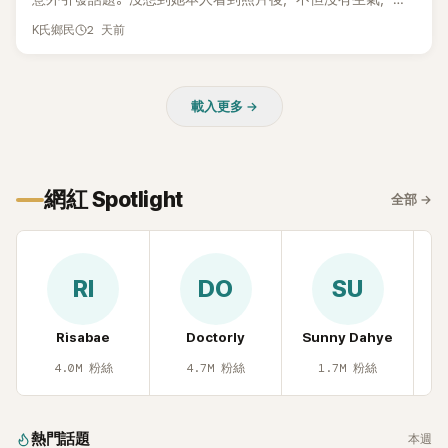
而親自把照片放上IG限時動態開玩笑，甚至幽默喊話要「買記者
2 天前
K氏鄉民
的住址」，讓網友全笑翻。
載入更多 →
網紅 Spotlight
全部
→
RI
DO
SU
Risabae
Doctorly
Sunny Dahye
H
4.0M
粉絲
4.7M
粉絲
1.7M
粉絲
熱門話題
本週