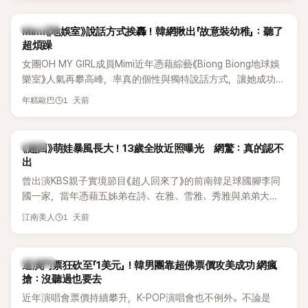
驚人實力。
熱議討論
Mimi《地娛室》說話方式挨轟！韓網揪出「故意裝幼稚」：聽了
超煩躁
女團OH MY GIRL成員Mimi近年憑藉綜藝《Biong Biong地球娛
樂室》人氣再攀高峰，率真的個性與獨特說話方式，讓她成功塑
造鮮明形象。不過近日，韓國知名論壇卻出現一篇以「我真的超
1 天前
年糕歐巴
討厭Mimi在《Biong Biong地球娛樂室》的發音」為題的文章，引
發大批網友熱烈討論。
韓星
《超回》萌娃暴風長大！13歲全妝近照曝光 網驚：真的認不
出
曾出演KBS親子實境節目《超人回來了》的前南韓足球國腳李同
國一家，當年憑藉五姊弟在詩、在雅、雪雅、秀雅與弟弟大發
（雪秀大）的可愛互動圈粉無數。隨著孩子們陸續長大，近況
1 天前
江南美人
也持續受到關注。日前，大女兒李在詩才因成熟外貌掀起熱
議，就連一同出演節目的李鍾赫兒子李俊秀都忍不住留言讚
嘆。
K-POP
巡演門票狂砍至「1美元」！韓男團靠超佛票價攻美成功 網瘋
搶：沒聽過也要去
近年演唱會票價持續攀升，K-POP演唱會也不例外。不論是