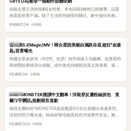
Girl's Day素珍一個動作甜翻全網
由蘇志燮主演的韓劇《金特務：本色回歸》雖然已經播畢，話題
熱度卻依舊不減。除了主演群持續受到關注，劇中擔任朱相昱
「左右手」的冷血反派「南室長」，也憑著狠辣手段與強烈壓迫感成
8 小時前
年糕歐巴
功搶走不少目光。沒想到，飾演這個狠角色的李東河，戲外竟
是Girl's Day成員素珍的老公，還是個十足的「寵妻魔人」，夫妻
倆婚後甜蜜日常近日曝光，超閃互動讓觀眾直呼太甜。
韓星
曾出演SJ〈Magic〉MV！韓女星因美貌自滿跌谷底 超狂「金湯
匙」背景曝光
韓國女星崔妍清（최연청，音譯）很早就踏入演藝圈，從童星時
期便開始累積演出經驗，成年後也持續朝演員之路發展，過去
更曾出演Super Junior歌曲〈Magic〉MV。近日她登上JTBC綜藝
8 小時前
K氏鄉民
節目《認識的哥哥》，除了分享演藝生涯曾經歷的低潮，驚人家
世背景也意外曝光，成為節目一大話題。
K-POP
BABYMONSTER雅譞中文翻車！洋裝穿反遭粉絲抓包 竟
飆「2字髒話」急刪留言道歉
南韓女團BABYMONSTER成員雅譞9日在社群曬出海邊美照，
沒想到照片曝光後，粉絲卻發現她竟然把洋裝整件穿反。雅譞
看到提醒後，立刻用中文回應，沒想到一句話卻因用詞太過粗
10 小時前
K氏鄉民
俗，引發不少懂中文的粉絲討論。