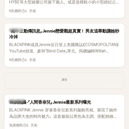
HYBE等大型娛樂公司旗下藝人，或是規模較小的小型經紀公
司，偶爾都會引發粉絲對票價過高的抱怨，甚至直呼「太不合
1 天前
K氏鄉民
理」。沒想到近日卻有韓國男團反其道而行，直接祭出超佛心票
價，意外在海外掀起話題。
K-POP
「絕不主動傳訊息」Jennie戀愛觀超真實！ 男友這舉動讓她秒
冷掉
BLACKPINK成員Jennie近日登上美國雜誌《COSMOPOLITAN》
YouTube頻道，參與「Blind Date」單元，與總編輯Willah
Bennett大聊感情話題，從挑選約會對象、聯絡方式，到第一次
1 天前
K氏鄉民
約會可能瞬間扣分的行為，全都大方分享，直率又帶點幽默的
戀愛觀引發討論。
廣告
熱議討論
韓娛熱議-「人間香奈兒」Jennie最新系列曝光
BLACKPINK Jennie 穿著香奈兒新系列服飾亮相，展現了她作
為品牌大使的時尚魅力。這套服裝以黑色為主調，搭配精緻的
細節，完美襯托出 Jennie 的優雅氣質。
2 天前
泡菜鄉民