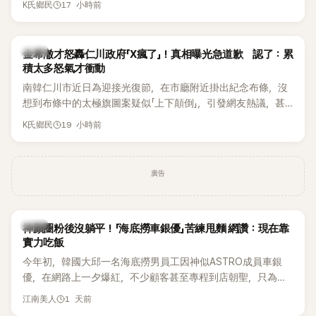
17 小時前
K氏鄉民
都緊急衝上舞台確認流程表，整段畫面毫無遮掩地被直播播
出，隨即掀起網友熱議。
韓星
金希澈才怒轟仁川政府「X瘋了」！真相曝光急道歉 認了：累
積太多怒氣才衝動
南韓仁川市近日為迎接光復節，在市廳附近掛出紀念布條，沒
想到布條中的太極旗圖案疑似「上下顛倒」，引發網友熱議，甚
至連Super Junior成員金希澈都忍不住留言痛批。仁川市最後
19 小時前
K氏鄉民
在掛出僅2天後，決定自行將布條撤下，並出面說明設計原因。
事件真相曝光後，金希澈也僅隔一天便公開道歉。
廣告
生活
神顏圈粉後沒躺平！「海底撈車銀優」苦練甩麵 網讚：現在靠
實力吃飯
今年初，韓國大邱一名海底撈男員工因神似ASTRO成員車銀
優，在網路上一夕爆紅，不少顧客甚至專程到店朝聖，只為一
睹他的真面目。如今事隔數月，他的最新近況再度引發熱議，
1 天前
江南美人
這次討論焦點不再只是高顏值，而是他苦練甩麵技術後展現的