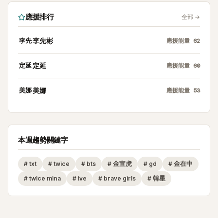
應援排行
全部
→
李先
李先彬
應援能量
62
定延
定延
應援能量
60
美娜
美娜
應援能量
53
本週趨勢關鍵字
#
txt
#
twice
#
bts
#
金宣虎
#
gd
#
金在中
#
twice mina
#
ive
#
brave girls
#
韓星