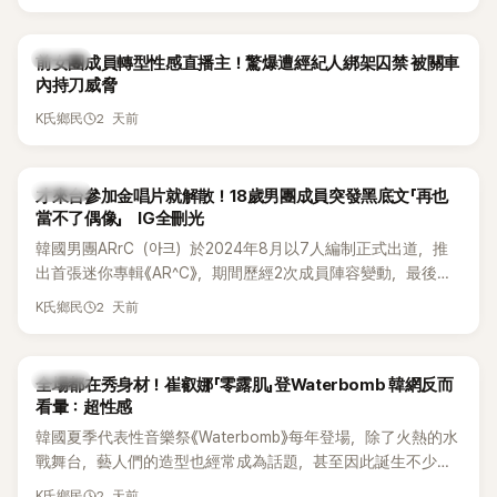
K-POP
前女團成員轉型性感直播主！驚爆遭經紀人綁架囚禁 被關車
內持刀威脅
2 天前
K氏鄉民
K-POP
才來台參加金唱片就解散！18歲男團成員突發黑底文「再也
當不了偶像」 IG全刪光
韓國男團ARrC（아크）於2024年8月以7人編制正式出道，推
出首張迷你專輯《AR^C》，期間歷經2次成員陣容變動，最後一
張作品則是2025年11月推出的〈Skiid〉。沒想到出道不到2年，
2 天前
K氏鄉民
所屬公司MYSTIC STORY便在2026年6月23日宣布結束ARrC
的團體活動，7名成員未來將各自發展，消息一出也讓粉絲相
當錯愕。
K-POP
全場都在秀身材！崔叡娜「零露肌」登Waterbomb 韓網反而
看暈：超性感
韓國夏季代表性音樂祭《Waterbomb》每年登場，除了火熱的水
戰舞台，藝人們的造型也經常成為話題，甚至因此誕生不少
「Waterbomb女神」、「Waterbomb男神」。過去包括泫雅、宣
2 天前
K氏鄉民