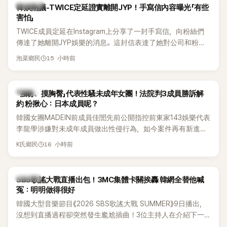
熱議討論
韓娛熱議-TWICE定延證實離開JYP！手寫信內容曝光「有些
害怕」
TWICE成員定延在Instagram上分享了一封手寫信，向粉絲們
傳達了她離開JYP娛樂的消息。這封信表達了她對公司和粉絲
的感謝，並展望了未來的發展。
15 小時前
泡菜鄉民
K-POP
「強吻、摸胸臀」代表性騷未成年女團！法院判3成員勝訴解
約 粉揪心：日本成員呢？
韓國女團MADEIN前成員佳誾先前公開指控前東家143娛樂代表
李龍學涉嫌對未成年成員做出性侵行為，如今案件再有新進
展！法院日前判決另外2名MADEIN成員勝訴，認定她們與143
16 小時前
K氏鄉民
娛樂簽訂的專屬合約無效，不過公司已提出上訴，目前案件仍
在審理中。
K-POP
SBS歌謠大戰直播出包！3MC集體卡關挨轟 韓網全替他喊
冤：明明做得很好
韓國大型音樂節目《2026 SBS歌謠大戰 SUMMER》9日播出，
沒想到直播過程卻突然發生尷尬插曲！3位主持人在介紹下一
組表演者時突然集體卡關，現場一度陷入停頓，就連製作人員