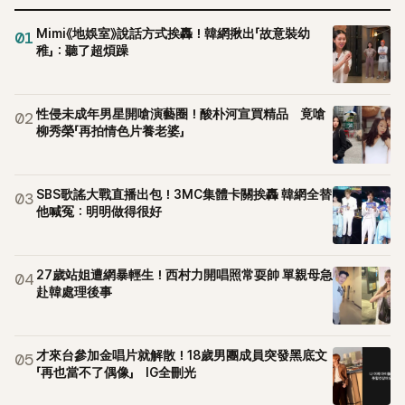
Mimi《地娛室》說話方式挨轟！韓網揪出「故意裝幼
01
稚」：聽了超煩躁
性侵未成年男星開嗆演藝圈！酸朴河宣買精品 竟嗆
02
柳秀榮「再拍情色片養老婆」
SBS歌謠大戰直播出包！3MC集體卡關挨轟 韓網全替
03
他喊冤：明明做得很好
27歲站姐遭網暴輕生！西村力開唱照常耍帥 單親母急
04
赴韓處理後事
才來台參加金唱片就解散！18歲男團成員突發黑底文
05
「再也當不了偶像」 IG全刪光