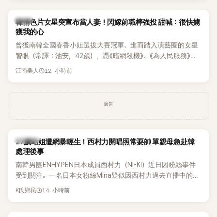
韓星
韓情色片女星突宣布當人妻！閃嫁前職棒強投 甜喊：很快擄
獲我的心
曾獲南韓全國春香小姐選拔大賽冠軍、進而踏入演藝圈的女星
智眼（常譯：池安，42歲），憑《暗網殺機》、《為人民服務》等
作品受到關注。近日她突拋喜訊，透過個人社群宣布將與前職
12 小時前
江南美人
業棒球選手嚴正旭結婚，更大方曬出婚紗照及準老公帥氣身
影，正式迎接人生新階段。
廣告
K-POP
27歲站姐遭網暴輕生！西村力開唱照常耍帥 單親母急赴韓
處理後事
南韓男團ENHYPEN日本成員西村力（NI-KI）近日因粉絲事件
受到關注。一名日本女粉絲Mina疑似因西村力過去直播中的言
論遭外界解讀，進而捲入網路爭議，承受大量負面留言。日前
14 小時前
K氏鄉民
傳出她在韓國不幸離世，消息曝光後引發粉絲圈震撼。