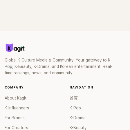
Global K-Culture Media & Community. Your gateway to K-
Pop, K-Beauty, K-Drama, and Korean entertainment. Real-
time rankings, news, and community.
COMPANY
NAVIGATION
About Kagit
首頁
K-Influencers
K-Pop
For Brands
K-Drama
For Creators
K-Beauty