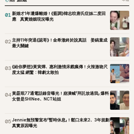
新婚才1年遭爆離婚！《藍調》韓志旼唐氏症姊二度回
01
應 真實婚姻現況曝光
主持11年突退《認哥》！金希澈終於說真話 姜鎬童成
02
最大關鍵
《給你夢想》黃寅燁、惠利激情床戲瘋傳！火辣激吻尺
03
度太猛 網驚：韓劇太敢拍
黃晸珉77通電話錄音曝光！崩潰喊「拜託放過我」 爆料
04
女曾是SHINee、NCT站姐
Jennie無預警宣布「暫時休息」！鬆口未來2、3年規劃
05
真實原因曝光