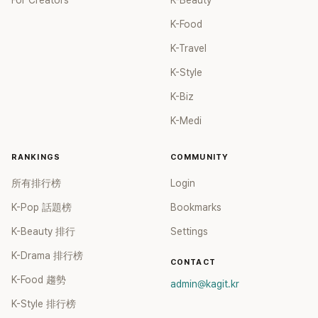
For Creators
K-Beauty
K-Food
K-Travel
K-Style
K-Biz
K-Medi
RANKINGS
COMMUNITY
所有排行榜
Login
K-Pop 話題榜
Bookmarks
K-Beauty 排行
Settings
K-Drama 排行榜
CONTACT
K-Food 趨勢
admin@kagit.kr
K-Style 排行榜