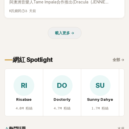
與澳洲音樂人Tame Impala合作推出〈Dracula（JENNIE
Remix）〉的幕後故事，沒想到她一句關於「共同朋友」的回答，
3 天前
K氏鄉民
竟再次引發外界對她與BTS成員V緋聞的討論。
載入更多 →
網紅 Spotlight
全部
→
RI
DO
SU
Risabae
Doctorly
Sunny Dahye
H
4.0M
粉絲
4.7M
粉絲
1.7M
粉絲
熱門話題
本週