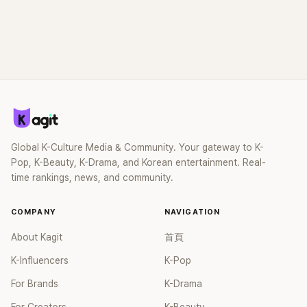
Global K-Culture Media & Community. Your gateway to K-
Pop, K-Beauty, K-Drama, and Korean entertainment. Real-
time rankings, news, and community.
COMPANY
NAVIGATION
About Kagit
首頁
K-Influencers
K-Pop
For Brands
K-Drama