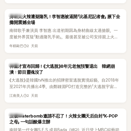
K-POP
身材太火辣遭疑隆乳！李智惠被逼開「比基尼記者會」 腋下全
攤開震撼全場
南韓歌手兼演員 李智惠 出道初期因為身材曲線太過搶眼，一
度被外界質疑「動過隆乳手術」，最後甚至被公司安排親上火
線，召開前所未見的「泳裝記者會」澄清。這場記者會後來還被
2 天前
年糕歐巴
韓國演藝圈點名為流傳至今的「三大記者會」之一。近日她在綜
藝節目中親口回憶這段「隆乳疑雲黑歷史」，話題再度被翻出來
熱議。 2日播出的 SBS 綜藝節目《我的經紀人太難搞－秘書
韓星
神童才宣布回歸！《大逃脫》8年元老無預警退出 韓網崩
鎮》，邀請同時兼顧工作與育兒的演藝圈代表「媽媽群」——李智
潰：節目靈魂沒了
惠、李賢怡、李恩亨，以第13位「My Star」身分登場，分享最真
《大逃脫》是韓國tvN推出的招牌密室逃脫實境綜藝，自2018年
實的生活日常。 節目一開始，李瑞鎮 率先與李智惠會合，兩人
至2021年共播出4季，由鄭鍾淵PD打造完整的「大逃脫宇宙
邊搭車邊聊天，氣氛輕鬆。聊到最近的新聞，李瑞鎮突然直球
（DTCU）」，憑藉燒腦劇情、電影級場景與龐大世界觀，累積
發問：「妳不是上新聞了？說妳去做整形？是人中縮短手術嗎？」
2 天前
江南美人
大批死忠粉絲，被譽為韓國最具代表性的密室逃脫綜藝之一。
一貫犀利又不留情的問法，讓現場瞬間笑成一片。對此，李智
惠也毫不閃躲，淡定接招，兩人鬥嘴默契十足。 話題接著一路
延燒到過去的爭議。李瑞鎮脫口補刀：「妳以前不是還在游泳池
K-POP
沒被Waterbomb邀請不忍了！火辣女團天后自封「K-POP
開過記者會？」直接點名她當年的風波。李智惠聽了忍不住笑
之母」 一句話酸爆主辦
說：「哥怎麼連這個都知道？」李瑞鎮則回嘴：「那時候新聞鬧那
南韓第一代女團S.E.S.成員Bada（바다）近日登上MBC綜藝節