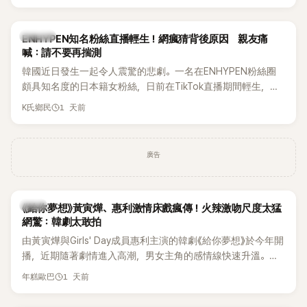
HAHA的關鍵原因，竟是一句讓她至今仍難忘的話，也成為她
點頭步入婚姻的最大理由。
K-POP
ENHYPEN知名粉絲直播輕生！網瘋猜背後原因 親友痛
喊：請不要再揣測
韓國近日發生一起令人震驚的悲劇。一名在ENHYPEN粉絲圈
頗具知名度的日本籍女粉絲，日前在TikTok直播期間輕生，最
終不幸身亡，消息曝光後震驚韓網，也讓不少粉絲湧入社群平
1 天前
K氏鄉民
台哀悼。事發後，死者親友也陸續出面證實噩耗，並呼籲外界
停止揣測，盼逝者安息。
廣告
韓劇
《給你夢想》黃寅燁、惠利激情床戲瘋傳！火辣激吻尺度太猛
網驚：韓劇太敢拍
由黃寅燁與Girls' Day成員惠利主演的韓劇《給你夢想》於今年開
播，近期隨著劇情進入高潮，男女主角的感情線快速升溫。最
新播出的第8集不僅上演火辣吻戲，更接連出現床戲橋段，讓
1 天前
年糕歐巴
相關片段在網路上瘋傳，引發觀眾熱烈討論。