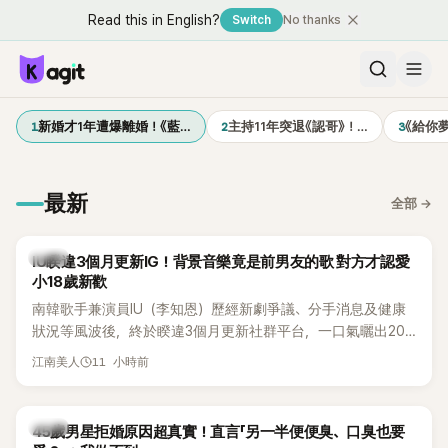
Read this in English?
Switch
No thanks
1
2
3
新婚才1年遭爆離婚！《藍…
主持11年突退《認哥》！…
《給你
最新
全部
→
韓星
IU睽違3個月更新IG！背景音樂竟是前男友的歌 對方才認愛
小18歲新歡
南韓歌手兼演員IU（李知恩）歷經新劇爭議、分手消息及健康
狀況等風波後，終於睽違3個月更新社群平台，一口氣曬出20
張近況照，讓大批粉絲又驚又喜。不過，比起照片本身，更引
11 小時前
江南美人
發熱議的是，她竟選用前男友張基河所屬樂團的歌曲作為背景
音樂，意外掀起韓網討論。
韓星
45歲男星拒婚原因超真實！直言「另一半便便臭、口臭也要