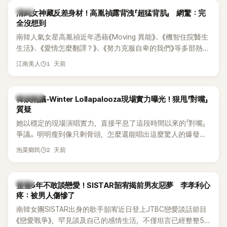
韓星
清純女神藏反差身材！高胤禎露背洩「超猛背肌」 網驚：完
全沒想到
南韓人氣女星高胤禎近年憑藉《Moving 異能》、《機智住院醫生
生活》、《愛情怎麼翻譯？》、《努力克服自卑的我們》等多部熱門
作品，躍升為韓劇新一代女神代表，不僅演技備受肯定，精緻
1 天前
江南美人
五官與清新空靈的氣質也擄獲大批粉絲。近日，她因分享一組
近況照意外掀起熱議，不是因為仙氣十足的美貌，而是藏在纖
細身材下的超狂背肌與肩膀線條，反差感十足，讓不少網友看
熱議討論
韓娛熱議-Winter Lollapalooza現場實力曝光！狠甩「對嘴」
傻直呼：「原來她身材這麼猛！」
質疑
她以穩定的現場演唱實力，直接平息了這段時間以來的「對嘴」
爭議。明明瘦到像只剩骨頭，怎麼還能唱出這麼驚人的爆發力
和音量？
2 天前
泡菜鄉民
韓星
整整5年不敢談戀愛！SISTAR韶宥揭前男友惡夢 李孝利心
疼：被男人傷慘了
南韓女團SISTAR出身的歌手韶宥近日登上JTBC戀愛談話節目
《戀愛戰爭》，罕見談及自己的感情生活，不僅坦言已經整整5