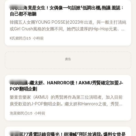
K-POP
情歌主角竟是女生！女偶像一句話掀「低調出櫃」熱議 羞認：
自己都不敢聽
韓國五人女團YOUNG POSSE於2023年出道，與一般主打清純
或Girl Crush風格的女團不同，她們以濃厚的Hip-Hop元素、自
創Rap及成員親自參與創作為特色，MV也融入美式街頭、塗
15 小時前
K氏鄉民
鴉、滑板等文化元素。雖然並非出身四大經紀公司，仍憑藉鮮
明的音樂風格，在海外尤其是歐美市場累積不少人氣，逐漸成
為第五代女團中極具辨識度的新生代代表之一。
廣告
熱議討論
韓娛熱議-繼太妍、HANRORO後！AKMU秀賢確定加盟J-
POP翻唱企劃
樂童音樂家（AKMU）的秀賢將作為第三位演唱者，加入目前
廣受歡迎的J-POP翻唱企劃。繼太妍和Hanroro之後，秀賢已
獲選為第三首翻唱歌曲的主唱，並於近期完成錄音。
15 小時前
泡菜鄉民
韓星
黃晸珉77通電話錄音曝光！崩潰喊「拜託放過我」 爆料女曾是