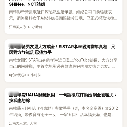
SHINee、NCT站姐
南韓影帝黃晸珉近日深陷私生活爭議，經紀公司日前強硬表
示，網路爆料女子A某涉嫌長期跟蹤黃晸珉，已正式採取法律
行動。不過，A並未停止發聲，持續透過社群平台公開爆料，反
16 小時前
江南美人
駁經紀公司的說法，強調兩人一直維持雙向聯繫，並非外界所
稱的單方面騷擾。如今，韓媒《Dispatch》再曝光雙方77通電話
的錄音內容，而A也首度承認自己過去曾是SHINee、NCT等偶
K-POP
遭閨蜜搶男友還大方成全！SISTAR孝琳親揭當年真相 只
像團體的「站姐」，事件持續延燒。
因對方「1句話」忍痛放手
南韓女團SISTAR出身的孝琳近日登上YouTube節目，大方分享
自己的戀愛觀，更首度坦承過去曾遭最好的朋友搶走男友。她
表示，當時選擇瀟灑放手，但如果同樣的事情現在再發生，「我
19 小時前
K氏鄉民
絕對不會坐視不管」，直率發言掀起熱議。
韓星
星首曝嫁HAHA關鍵原因！一句話徹底打動她 網全被暖哭：
換我也想嫁
南韓藝人HAHA（河東勳）與歌手星（별，本名金高恩）於2012
年結婚，婚後育有兩子一女，一家五口生活幸福美滿，也是韓
國演藝圈公認的模範夫妻。近日，星首度公開當年決定嫁給
1 天前
江南美人