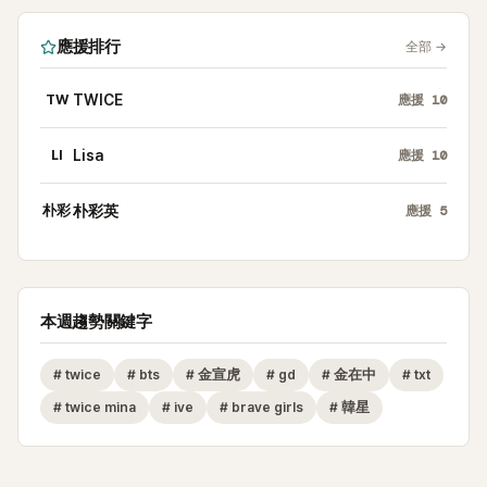
應援排行
全部
→
TW
TWICE
應援
10
LI
Lisa
應援
10
朴彩
朴彩英
應援
5
本週趨勢關鍵字
#
twice
#
bts
#
金宣虎
#
gd
#
金在中
#
txt
#
twice mina
#
ive
#
brave girls
#
韓星