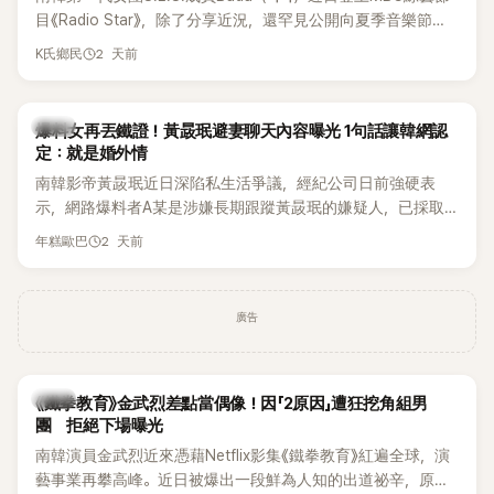
麼大，不知道才奇怪吧。」一來一往，氣氛反而更加輕鬆。 談到
目《Radio Star》，除了分享近況，還罕見公開向夏季音樂節
當年情況，李智惠終於鬆口坦言，當時確實被質疑動過隆胸手
Waterbomb喊話，笑稱自己至今從未受邀演出，更幽默表示：
2 天前
K氏鄉民
術。她回憶：「拍了比基尼照片之後，就開始被說是不是去隆乳
「我名字就叫『Bada（海）』，Waterbomb卻沒找我，這根本只
了。」為了澄清誤會，她只好親自站出來說清楚。 李智惠進一步
是懂了皮毛。」一番話笑翻全場，也引發網友熱議。
解釋，當時隆胸手術幾乎只有「腋下切開」一種方式，「所以我就
韓星
想，既然一直說我有做，那我乾脆把腋下給大家看，證明我根
爆料女再丟鐵證！黃晸珉避妻聊天內容曝光 1句話讓韓網認
定：就是婚外情
本沒動過。」一句話說完，全場瞬間炸鍋，來賓又驚又笑。 事實
上，早在 2006 年，李智惠就為了證明自己沒有「隆乳」，真的
南韓影帝黃晸珉近日深陷私生活爭議，經紀公司日前強硬表
召開了一場泳裝記者招待會。當時她穿著比基尼站在一排攝影
示，網路爆料者A某是涉嫌長期跟蹤黃晸珉的嫌疑人，已採取
機前，面對媒體擺出各種姿勢，畫面至今仍被網友津津樂道。
法律行動。不過，A某並未因此停止發聲，5日再度透過社群平
2 天前
年糕歐巴
這段為平息爭議、直接公開腋下畫面自證清白的往事再度被提
台公開更多內容，反駁經紀公司的說法，強調兩人的聯繫一直
起，節目現場立刻充滿驚呼聲與笑聲，也再次讓人見識到她面
都是「雙向互動」，並非外界所稱的單方面騷擾。
對流言時「豁出去」的直率性格。其實她過去也曾在 SBS 節目
廣告
《脫掉鞋子恢單4Men》 中，親自公開那張當年引發話題的「腋下
比基尼照」，再次重提這段至今仍被粉絲視為黑歷史代表作的事
件。 回顧李智惠的演藝路，她於 1998 年以混聲團體 S#arp 成
員身分出道，該團在 2000 年代初期紅極一時，由李智惠、徐
韓星
《鐵拳教育》金武烈差點當偶像！因「2原因」遭狂挖角組男
智英兩位女成員，以及張錫炫、Chris Kim 兩位男成員組成。不
團 拒絕下場曝光
過後來爆出長達四年的團內霸凌風波，甚至傳出徐智英母親對
南韓演員金武烈近來憑藉Netflix影集《鐵拳教育》紅遍全球，演
李智惠言語辱罵、動手等爭議，最終團體於 2002 年解散。 團
藝事業再攀高峰。近日被爆出一段鮮為人知的出道祕辛，原來