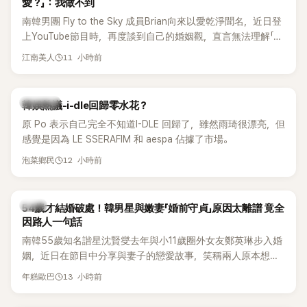
愛？」：我做不到
南韓男團 Fly to the Sky 成員Brian向來以愛乾淨聞名，近日登
上YouTube節目時，再度談到自己的婚姻觀，直言無法理解「連
另一半的口臭、便便臭都要愛」這種說法，更大方表明自己是不
11 小時前
江南美人
婚主義者，一番超直白發言掀起熱議。
熱議討論
韓娛熱議-i-dle回歸零水花？
原 Po 表示自己完全不知道I-DLE 回歸了，雖然雨琦很漂亮，但
感覺是因為 LE SSERAFIM 和 aespa 佔據了市場。
12 小時前
泡菜鄉民
韓星
54歲才結婚破處！韓男星與嫩妻「婚前守貞」原因太離譜 竟全
因路人一句話
南韓55歲知名諧星沈賢燮去年與小11歲圈外女友鄭英琳步入婚
姻，近日在節目中分享與妻子的戀愛故事，笑稱兩人原本想享
受兩人世界，沒想到站在飯店門口時竟被路人認出，還一路替
13 小時前
年糕歐巴
他們加油打氣，讓他害羞到最後直接放棄進飯店，意外成了婚
前一直堅守「婚前守貞」的原因之一。