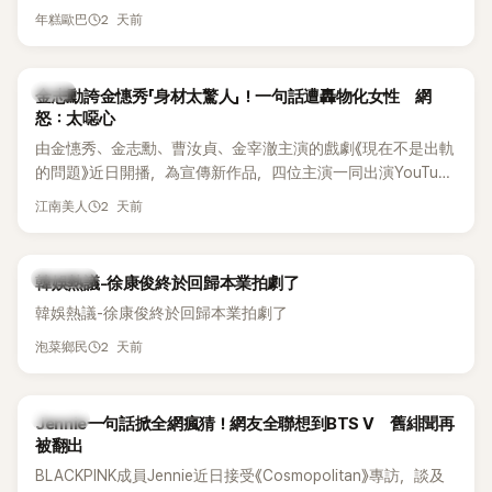
體解散後，李智惠轉型 solo，靠著綜藝與歌唱實力持續活躍演
他當年差點不是以演員身分出道，而是成為男團偶像的一員。
2 天前
年糕歐巴
藝圈。據悉，她當年能加入 S#arp，也與 李尚敏 的賞識有關。
感情方面，李智惠於 2017 年與圈外男友結婚，婚後育有兩個
女兒，一家四口生活幸福美滿。如今除了持續活躍於綜藝節
韓星
金志勳誇金憓秀「身材太驚人」！一句話遭轟物化女性 網
目，她經營的 YouTube 頻道也即將突破百萬訂閱，近年內容深
怒：太噁心
受網友喜愛，再度迎來事業第二春。
由金憓秀、金志勳、曹汝貞、金宰澈主演的戲劇《現在不是出軌
的問題》近日開播，為宣傳新作品，四位主演一同出演YouTube
節目，不料訪談中的一段發言卻意外掀起爭議。不少網友認
2 天前
江南美人
為，他將焦點放在金憓秀的身材，言論帶有「物化女性」意味，
引發大量批評。
熱議討論
韓娛熱議-徐康俊終於回歸本業拍劇了
韓娛熱議-徐康俊終於回歸本業拍劇了
2 天前
泡菜鄉民
K-POP
Jennie一句話掀全網瘋猜！網友全聯想到BTS V 舊緋聞再
被翻出
BLACKPINK成員Jennie近日接受《Cosmopolitan》專訪，談及