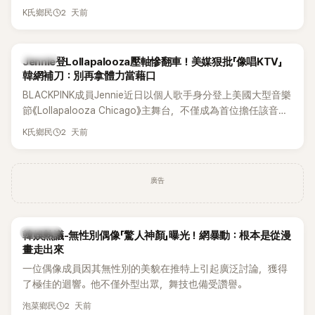
年沒有談戀愛，更首度透露空窗至今的原因，全與上一段戀情
2 天前
K氏鄉民
有關，一番真心告白讓現場來賓都相當震驚。
K-POP
Jennie登Lollapalooza壓軸慘翻車！美媒狠批「像唱KTV」
韓網補刀：別再拿體力當藉口
BLACKPINK成員Jennie近日以個人歌手身分登上美國大型音樂
節《Lollapalooza Chicago》主舞台，不僅成為首位擔任該音樂
節Headliner（壓軸主秀）的K-POP女SOLO歌手，寫下全新紀
2 天前
K氏鄉民
錄。然而，演出結束後卻掀起兩極評價，不僅現場歌唱實力遭
部分網友質疑，就連美國當地媒體也毫不留情給出負評，甚至
形容整場演出「就像一場豪華KTV」。
廣告
熱議討論
韓娛熱議-無性別偶像「驚人神顏」曝光！網暴動：根本是從漫
畫走出來
一位偶像成員因其無性別的美貌在推特上引起廣泛討論，獲得
了極佳的迴響。他不僅外型出眾，舞技也備受讚譽。
2 天前
泡菜鄉民