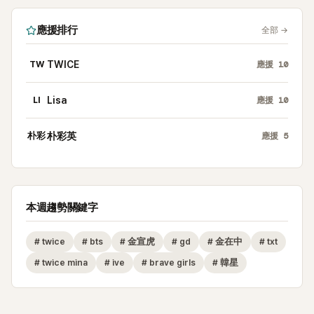
應援排行
全部
→
TW
TWICE
應援
10
LI
Lisa
應援
10
朴彩
朴彩英
應援
5
本週趨勢關鍵字
#
twice
#
bts
#
金宣虎
#
gd
#
金在中
#
txt
#
twice mina
#
ive
#
brave girls
#
韓星