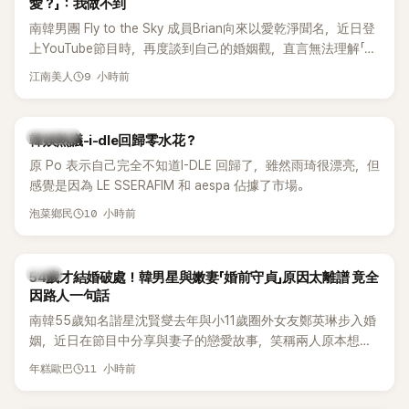
愛？」：我做不到
南韓男團 Fly to the Sky 成員Brian向來以愛乾淨聞名，近日登
上YouTube節目時，再度談到自己的婚姻觀，直言無法理解「連
另一半的口臭、便便臭都要愛」這種說法，更大方表明自己是不
9 小時前
江南美人
婚主義者，一番超直白發言掀起熱議。
熱議討論
韓娛熱議-i-dle回歸零水花？
原 Po 表示自己完全不知道I-DLE 回歸了，雖然雨琦很漂亮，但
感覺是因為 LE SSERAFIM 和 aespa 佔據了市場。
10 小時前
泡菜鄉民
韓星
54歲才結婚破處！韓男星與嫩妻「婚前守貞」原因太離譜 竟全
因路人一句話
南韓55歲知名諧星沈賢燮去年與小11歲圈外女友鄭英琳步入婚
姻，近日在節目中分享與妻子的戀愛故事，笑稱兩人原本想享
受兩人世界，沒想到站在飯店門口時竟被路人認出，還一路替
11 小時前
年糕歐巴
他們加油打氣，讓他害羞到最後直接放棄進飯店，意外成了婚
前一直堅守「婚前守貞」的原因之一。