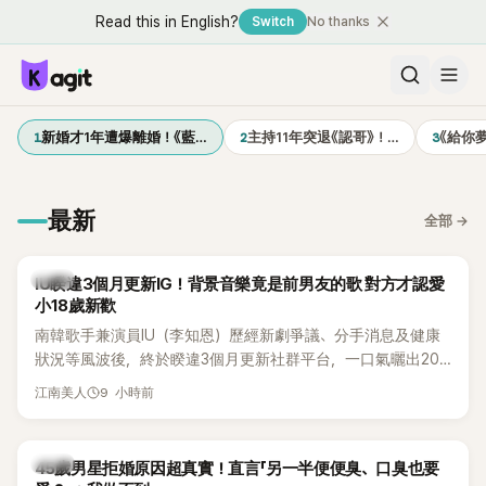
Read this in English?
Switch
No thanks
1
2
3
新婚才1年遭爆離婚！《藍…
主持11年突退《認哥》！…
《給你
最新
全部
→
韓星
IU睽違3個月更新IG！背景音樂竟是前男友的歌 對方才認愛
小18歲新歡
南韓歌手兼演員IU（李知恩）歷經新劇爭議、分手消息及健康
狀況等風波後，終於睽違3個月更新社群平台，一口氣曬出20
張近況照，讓大批粉絲又驚又喜。不過，比起照片本身，更引
9 小時前
江南美人
發熱議的是，她竟選用前男友張基河所屬樂團的歌曲作為背景
音樂，意外掀起韓網討論。
韓星
45歲男星拒婚原因超真實！直言「另一半便便臭、口臭也要