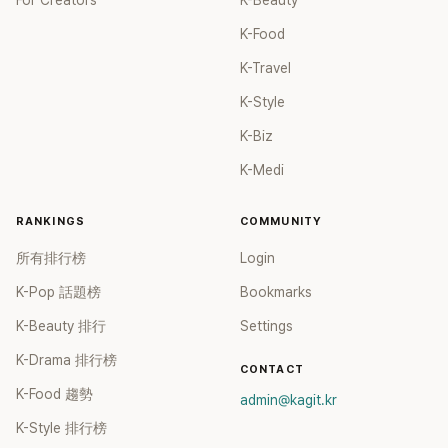
For Creators
K-Beauty
K-Food
K-Travel
K-Style
K-Biz
K-Medi
RANKINGS
COMMUNITY
所有排行榜
Login
K-Pop 話題榜
Bookmarks
K-Beauty 排行
Settings
K-Drama 排行榜
CONTACT
K-Food 趨勢
admin@kagit.kr
K-Style 排行榜