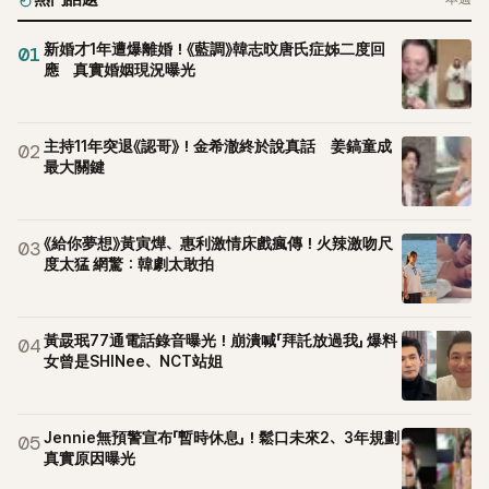
新婚才1年遭爆離婚！《藍調》韓志旼唐氏症姊二度回
01
應 真實婚姻現況曝光
主持11年突退《認哥》！金希澈終於說真話 姜鎬童成
02
最大關鍵
《給你夢想》黃寅燁、惠利激情床戲瘋傳！火辣激吻尺
03
度太猛 網驚：韓劇太敢拍
黃晸珉77通電話錄音曝光！崩潰喊「拜託放過我」 爆料
04
女曾是SHINee、NCT站姐
Jennie無預警宣布「暫時休息」！鬆口未來2、3年規劃
05
真實原因曝光