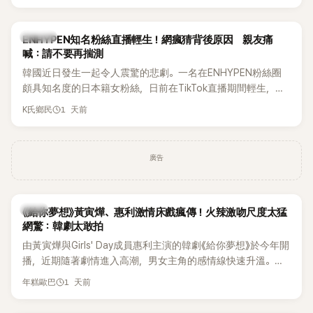
HAHA的關鍵原因，竟是一句讓她至今仍難忘的話，也成為她
點頭步入婚姻的最大理由。
K-POP
ENHYPEN知名粉絲直播輕生！網瘋猜背後原因 親友痛
喊：請不要再揣測
韓國近日發生一起令人震驚的悲劇。一名在ENHYPEN粉絲圈
頗具知名度的日本籍女粉絲，日前在TikTok直播期間輕生，最
終不幸身亡，消息曝光後震驚韓網，也讓不少粉絲湧入社群平
1 天前
K氏鄉民
台哀悼。事發後，死者親友也陸續出面證實噩耗，並呼籲外界
停止揣測，盼逝者安息。
廣告
韓劇
《給你夢想》黃寅燁、惠利激情床戲瘋傳！火辣激吻尺度太猛
網驚：韓劇太敢拍
由黃寅燁與Girls' Day成員惠利主演的韓劇《給你夢想》於今年開
播，近期隨著劇情進入高潮，男女主角的感情線快速升溫。最
新播出的第8集不僅上演火辣吻戲，更接連出現床戲橋段，讓
1 天前
年糕歐巴
相關片段在網路上瘋傳，引發觀眾熱烈討論。