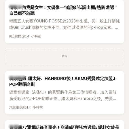
K-POP
情歌主角竟是女生！女偶像一句話掀「低調出櫃」熱議 羞認：
自己都不敢聽
韓國五人女團YOUNG POSSE於2023年出道，與一般主打清純
或Girl Crush風格的女團不同，她們以濃厚的Hip-Hop元素、自
創Rap及成員親自參與創作為特色，MV也融入美式街頭、塗
14 小時前
K氏鄉民
鴉、滑板等文化元素。雖然並非出身四大經紀公司，仍憑藉鮮
明的音樂風格，在海外尤其是歐美市場累積不少人氣，逐漸成
為第五代女團中極具辨識度的新生代代表之一。
廣告
熱議討論
韓娛熱議-繼太妍、HANRORO後！AKMU秀賢確定加盟J-
POP翻唱企劃
樂童音樂家（AKMU）的秀賢將作為第三位演唱者，加入目前
廣受歡迎的J-POP翻唱企劃。繼太妍和Hanroro之後，秀賢已
獲選為第三首翻唱歌曲的主唱，並於近期完成錄音。
14 小時前
泡菜鄉民
韓星
黃晸珉77通電話錄音曝光！崩潰喊「拜託放過我」 爆料女曾是