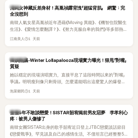
韓星
清純女神藏反差身材！高胤禎露背洩「超猛背肌」 網驚：完
全沒想到
南韓人氣女星高胤禎近年憑藉《Moving 異能》、《機智住院醫生
生活》、《愛情怎麼翻譯？》、《努力克服自卑的我們》等多部熱門
作品，躍升為韓劇新一代女神代表，不僅演技備受肯定，精緻
1 天前
江南美人
五官與清新空靈的氣質也擄獲大批粉絲。近日，她因分享一組
近況照意外掀起熱議，不是因為仙氣十足的美貌，而是藏在纖
細身材下的超狂背肌與肩膀線條，反差感十足，讓不少網友看
熱議討論
韓娛熱議-Winter Lollapalooza現場實力曝光！狠甩「對嘴」
傻直呼：「原來她身材這麼猛！」
質疑
她以穩定的現場演唱實力，直接平息了這段時間以來的「對嘴」
爭議。明明瘦到像只剩骨頭，怎麼還能唱出這麼驚人的爆發力
和音量？
1 天前
泡菜鄉民
韓星
整整5年不敢談戀愛！SISTAR韶宥揭前男友惡夢 李孝利心
疼：被男人傷慘了
南韓女團SISTAR出身的歌手韶宥近日登上JTBC戀愛談話節目
《戀愛戰爭》，罕見談及自己的感情生活，不僅坦言已經整整5