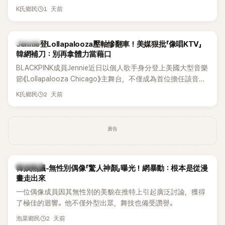
年沒有談戀愛，更首度透露空窗至今的原因，全與上一段戀情
1 天前
K氏鄉民
有關，一番真心告白讓現場來賓都相當震驚。
K-POP
Jennie登Lollapalooza壓軸慘翻車！美媒狠批「像唱KTV」
韓網補刀：別再拿體力當藉口
BLACKPINK成員Jennie近日以個人歌手身分登上美國大型音樂
節《Lollapalooza Chicago》主舞台，不僅成為首位擔任該音樂
節Headliner（壓軸主秀）的K-POP女SOLO歌手，寫下全新紀
2 天前
K氏鄉民
錄。然而，演出結束後卻掀起兩極評價，不僅現場歌唱實力遭
部分網友質疑，就連美國當地媒體也毫不留情給出負評，甚至
形容整場演出「就像一場豪華KTV」。
廣告
熱議討論
韓娛熱議-無性別偶像「驚人神顏」曝光！網暴動：根本是從漫
畫走出來
一位偶像成員因其無性別的美貌在推特上引起廣泛討論，獲得
了極佳的迴響。他不僅外型出眾，舞技也備受讚譽。
2 天前
泡菜鄉民