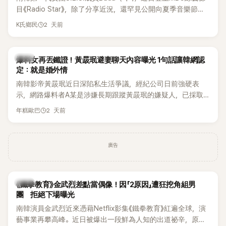
麼大，不知道才奇怪吧。」一來一往，氣氛反而更加輕鬆。 談到
目《Radio Star》，除了分享近況，還罕見公開向夏季音樂節
當年情況，李智惠終於鬆口坦言，當時確實被質疑動過隆胸手
Waterbomb喊話，笑稱自己至今從未受邀演出，更幽默表示：
2 天前
K氏鄉民
術。她回憶：「拍了比基尼照片之後，就開始被說是不是去隆乳
「我名字就叫『Bada（海）』，Waterbomb卻沒找我，這根本只
了。」為了澄清誤會，她只好親自站出來說清楚。 李智惠進一步
是懂了皮毛。」一番話笑翻全場，也引發網友熱議。
解釋，當時隆胸手術幾乎只有「腋下切開」一種方式，「所以我就
韓星
想，既然一直說我有做，那我乾脆把腋下給大家看，證明我根
爆料女再丟鐵證！黃晸珉避妻聊天內容曝光 1句話讓韓網認
定：就是婚外情
本沒動過。」一句話說完，全場瞬間炸鍋，來賓又驚又笑。 事實
上，早在 2006 年，李智惠就為了證明自己沒有「隆乳」，真的
南韓影帝黃晸珉近日深陷私生活爭議，經紀公司日前強硬表
召開了一場泳裝記者招待會。當時她穿著比基尼站在一排攝影
示，網路爆料者A某是涉嫌長期跟蹤黃晸珉的嫌疑人，已採取
機前，面對媒體擺出各種姿勢，畫面至今仍被網友津津樂道。
法律行動。不過，A某並未因此停止發聲，5日再度透過社群平
2 天前
年糕歐巴
這段為平息爭議、直接公開腋下畫面自證清白的往事再度被提
台公開更多內容，反駁經紀公司的說法，強調兩人的聯繫一直
起，節目現場立刻充滿驚呼聲與笑聲，也再次讓人見識到她面
都是「雙向互動」，並非外界所稱的單方面騷擾。
對流言時「豁出去」的直率性格。其實她過去也曾在 SBS 節目
廣告
《脫掉鞋子恢單4Men》 中，親自公開那張當年引發話題的「腋下
比基尼照」，再次重提這段至今仍被粉絲視為黑歷史代表作的事
件。 回顧李智惠的演藝路，她於 1998 年以混聲團體 S#arp 成
員身分出道，該團在 2000 年代初期紅極一時，由李智惠、徐
韓星
《鐵拳教育》金武烈差點當偶像！因「2原因」遭狂挖角組男
智英兩位女成員，以及張錫炫、Chris Kim 兩位男成員組成。不
團 拒絕下場曝光
過後來爆出長達四年的團內霸凌風波，甚至傳出徐智英母親對
南韓演員金武烈近來憑藉Netflix影集《鐵拳教育》紅遍全球，演
李智惠言語辱罵、動手等爭議，最終團體於 2002 年解散。 團
藝事業再攀高峰。近日被爆出一段鮮為人知的出道祕辛，原來