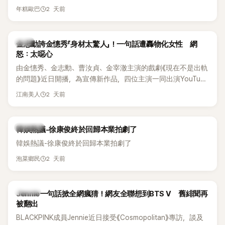
體解散後，李智惠轉型 solo，靠著綜藝與歌唱實力持續活躍演
他當年差點不是以演員身分出道，而是成為男團偶像的一員。
2 天前
年糕歐巴
藝圈。據悉，她當年能加入 S#arp，也與 李尚敏 的賞識有關。
感情方面，李智惠於 2017 年與圈外男友結婚，婚後育有兩個
女兒，一家四口生活幸福美滿。如今除了持續活躍於綜藝節
韓星
金志勳誇金憓秀「身材太驚人」！一句話遭轟物化女性 網
目，她經營的 YouTube 頻道也即將突破百萬訂閱，近年內容深
怒：太噁心
受網友喜愛，再度迎來事業第二春。
由金憓秀、金志勳、曹汝貞、金宰澈主演的戲劇《現在不是出軌
的問題》近日開播，為宣傳新作品，四位主演一同出演YouTube
節目，不料訪談中的一段發言卻意外掀起爭議。不少網友認
2 天前
江南美人
為，他將焦點放在金憓秀的身材，言論帶有「物化女性」意味，
引發大量批評。
熱議討論
韓娛熱議-徐康俊終於回歸本業拍劇了
韓娛熱議-徐康俊終於回歸本業拍劇了
2 天前
泡菜鄉民
K-POP
Jennie一句話掀全網瘋猜！網友全聯想到BTS V 舊緋聞再
被翻出
BLACKPINK成員Jennie近日接受《Cosmopolitan》專訪，談及