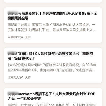
K-POP
身材太火辣遭疑隆乳！李智惠被逼開「比基尼記者會」 腋下全
攤開震撼全場
南韓歌手兼演員 李智惠 出道初期因為身材曲線太過搶眼，一
度被外界質疑「動過隆乳手術」，最後甚至被公司安排親上火
線，召開前所未見的「泳裝記者會」澄清。這場記者會後來還被
2 天前
年糕歐巴
韓國演藝圈點名為流傳至今的「三大記者會」之一。近日她在綜
藝節目中親口回憶這段「隆乳疑雲黑歷史」，話題再度被翻出來
熱議。 2日播出的 SBS 綜藝節目《我的經紀人太難搞－秘書
韓星
神童才宣布回歸！《大逃脫》8年元老無預警退出 韓網崩
鎮》，邀請同時兼顧工作與育兒的演藝圈代表「媽媽群」——李智
潰：節目靈魂沒了
惠、李賢怡、李恩亨，以第13位「My Star」身分登場，分享最真
《大逃脫》是韓國tvN推出的招牌密室逃脫實境綜藝，自2018年
實的生活日常。 節目一開始，李瑞鎮 率先與李智惠會合，兩人
至2021年共播出4季，由鄭鍾淵PD打造完整的「大逃脫宇宙
邊搭車邊聊天，氣氛輕鬆。聊到最近的新聞，李瑞鎮突然直球
（DTCU）」，憑藉燒腦劇情、電影級場景與龐大世界觀，累積
發問：「妳不是上新聞了？說妳去做整形？是人中縮短手術嗎？」
2 天前
江南美人
大批死忠粉絲，被譽為韓國最具代表性的密室逃脫綜藝之一。
一貫犀利又不留情的問法，讓現場瞬間笑成一片。對此，李智
惠也毫不閃躲，淡定接招，兩人鬥嘴默契十足。 話題接著一路
延燒到過去的爭議。李瑞鎮脫口補刀：「妳以前不是還在游泳池
K-POP
沒被Waterbomb邀請不忍了！火辣女團天后自封「K-POP
開過記者會？」直接點名她當年的風波。李智惠聽了忍不住笑
之母」 一句話酸爆主辦
說：「哥怎麼連這個都知道？」李瑞鎮則回嘴：「那時候新聞鬧那
南韓第一代女團S.E.S.成員Bada（바다）近日登上MBC綜藝節