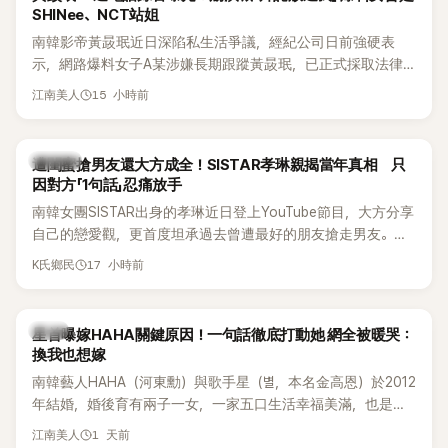
SHINee、NCT站姐
南韓影帝黃晸珉近日深陷私生活爭議，經紀公司日前強硬表
示，網路爆料女子A某涉嫌長期跟蹤黃晸珉，已正式採取法律
行動。不過，A並未停止發聲，持續透過社群平台公開爆料，反
15 小時前
江南美人
駁經紀公司的說法，強調兩人一直維持雙向聯繫，並非外界所
稱的單方面騷擾。如今，韓媒《Dispatch》再曝光雙方77通電話
的錄音內容，而A也首度承認自己過去曾是SHINee、NCT等偶
K-POP
遭閨蜜搶男友還大方成全！SISTAR孝琳親揭當年真相 只
像團體的「站姐」，事件持續延燒。
因對方「1句話」忍痛放手
南韓女團SISTAR出身的孝琳近日登上YouTube節目，大方分享
自己的戀愛觀，更首度坦承過去曾遭最好的朋友搶走男友。她
表示，當時選擇瀟灑放手，但如果同樣的事情現在再發生，「我
17 小時前
K氏鄉民
絕對不會坐視不管」，直率發言掀起熱議。
韓星
星首曝嫁HAHA關鍵原因！一句話徹底打動她 網全被暖哭：
換我也想嫁
南韓藝人HAHA（河東勳）與歌手星（별，本名金高恩）於2012
年結婚，婚後育有兩子一女，一家五口生活幸福美滿，也是韓
國演藝圈公認的模範夫妻。近日，星首度公開當年決定嫁給
1 天前
江南美人