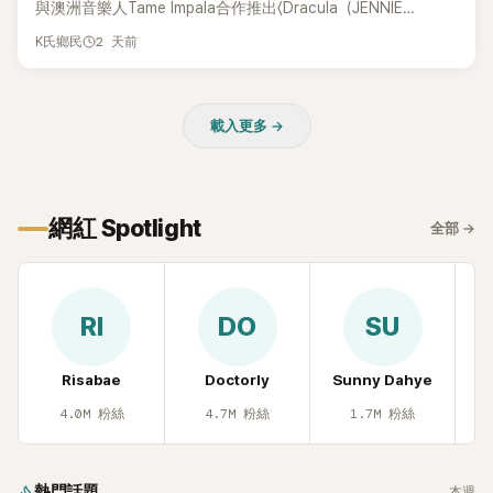
與澳洲音樂人Tame Impala合作推出〈Dracula（JENNIE
Remix）〉的幕後故事，沒想到她一句關於「共同朋友」的回答，
2 天前
K氏鄉民
竟再次引發外界對她與BTS成員V緋聞的討論。
載入更多 →
網紅 Spotlight
全部
→
RI
DO
SU
Risabae
Doctorly
Sunny Dahye
H
4.0M
粉絲
4.7M
粉絲
1.7M
粉絲
熱門話題
本週