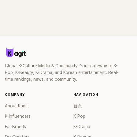
Global K-Culture Media & Community. Your gateway to K-
Pop, K-Beauty, K-Drama, and Korean entertainment. Real-
time rankings, news, and community.
COMPANY
NAVIGATION
About Kagit
首頁
K-Influencers
K-Pop
For Brands
K-Drama