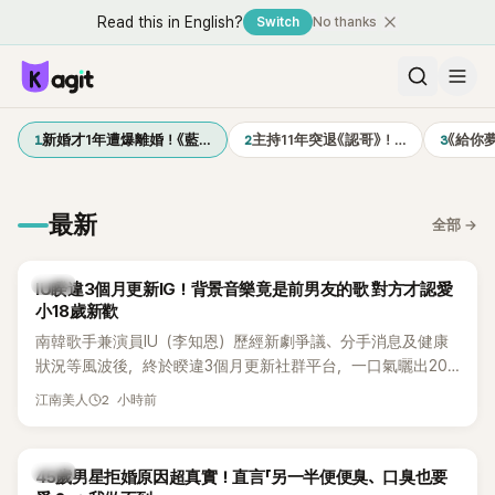
Read this in English?
Switch
No thanks
1
2
3
新婚才1年遭爆離婚！《藍…
主持11年突退《認哥》！…
《給你
最新
全部
→
韓星
IU睽違3個月更新IG！背景音樂竟是前男友的歌 對方才認愛
小18歲新歡
南韓歌手兼演員IU（李知恩）歷經新劇爭議、分手消息及健康
狀況等風波後，終於睽違3個月更新社群平台，一口氣曬出20
張近況照，讓大批粉絲又驚又喜。不過，比起照片本身，更引
2 小時前
江南美人
發熱議的是，她竟選用前男友張基河所屬樂團的歌曲作為背景
音樂，意外掀起韓網討論。
韓星
45歲男星拒婚原因超真實！直言「另一半便便臭、口臭也要