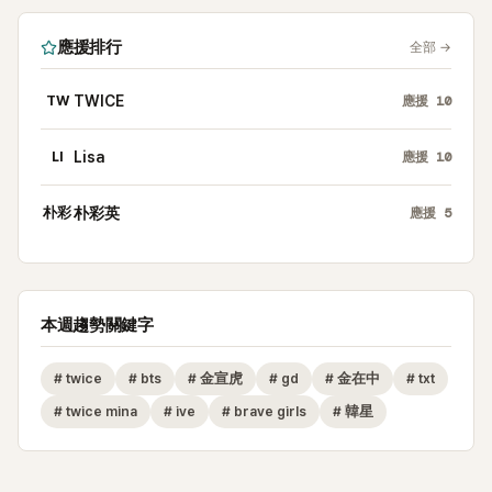
應援排行
全部
→
TW
TWICE
應援
10
LI
Lisa
應援
10
朴彩
朴彩英
應援
5
本週趨勢關鍵字
#
twice
#
bts
#
金宣虎
#
gd
#
金在中
#
txt
#
twice mina
#
ive
#
brave girls
#
韓星