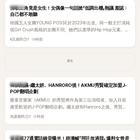
K-POP
情歌主角竟是女生！女偶像一句話掀「低調出櫃」熱議 羞認：
自己都不敢聽
韓國五人女團YOUNG POSSE於2023年出道，與一般主打清純
或Girl Crush風格的女團不同，她們以濃厚的Hip-Hop元素、自
創Rap及成員親自參與創作為特色，MV也融入美式街頭、塗
7 小時前
K氏鄉民
鴉、滑板等文化元素。雖然並非出身四大經紀公司，仍憑藉鮮
明的音樂風格，在海外尤其是歐美市場累積不少人氣，逐漸成
為第五代女團中極具辨識度的新生代代表之一。
廣告
熱議討論
韓娛熱議-繼太妍、HANRORO後！AKMU秀賢確定加盟J-
POP翻唱企劃
樂童音樂家（AKMU）的秀賢將作為第三位演唱者，加入目前
廣受歡迎的J-POP翻唱企劃。繼太妍和Hanroro之後，秀賢已
獲選為第三首翻唱歌曲的主唱，並於近期完成錄音。
7 小時前
泡菜鄉民
韓星
黃晸珉77通電話錄音曝光！崩潰喊「拜託放過我」 爆料女曾是