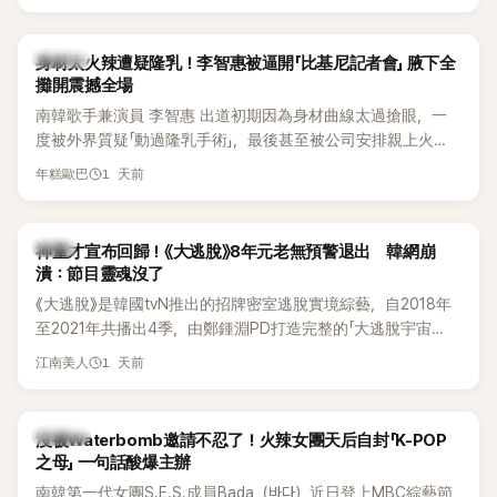
K-POP
身材太火辣遭疑隆乳！李智惠被逼開「比基尼記者會」 腋下全
攤開震撼全場
南韓歌手兼演員 李智惠 出道初期因為身材曲線太過搶眼，一
度被外界質疑「動過隆乳手術」，最後甚至被公司安排親上火
線，召開前所未見的「泳裝記者會」澄清。這場記者會後來還被
1 天前
年糕歐巴
韓國演藝圈點名為流傳至今的「三大記者會」之一。近日她在綜
藝節目中親口回憶這段「隆乳疑雲黑歷史」，話題再度被翻出來
熱議。 2日播出的 SBS 綜藝節目《我的經紀人太難搞－秘書
韓星
神童才宣布回歸！《大逃脫》8年元老無預警退出 韓網崩
鎮》，邀請同時兼顧工作與育兒的演藝圈代表「媽媽群」——李智
潰：節目靈魂沒了
惠、李賢怡、李恩亨，以第13位「My Star」身分登場，分享最真
《大逃脫》是韓國tvN推出的招牌密室逃脫實境綜藝，自2018年
實的生活日常。 節目一開始，李瑞鎮 率先與李智惠會合，兩人
至2021年共播出4季，由鄭鍾淵PD打造完整的「大逃脫宇宙
邊搭車邊聊天，氣氛輕鬆。聊到最近的新聞，李瑞鎮突然直球
（DTCU）」，憑藉燒腦劇情、電影級場景與龐大世界觀，累積
發問：「妳不是上新聞了？說妳去做整形？是人中縮短手術嗎？」
1 天前
江南美人
大批死忠粉絲，被譽為韓國最具代表性的密室逃脫綜藝之一。
一貫犀利又不留情的問法，讓現場瞬間笑成一片。對此，李智
惠也毫不閃躲，淡定接招，兩人鬥嘴默契十足。 話題接著一路
延燒到過去的爭議。李瑞鎮脫口補刀：「妳以前不是還在游泳池
K-POP
沒被Waterbomb邀請不忍了！火辣女團天后自封「K-POP
開過記者會？」直接點名她當年的風波。李智惠聽了忍不住笑
之母」 一句話酸爆主辦
說：「哥怎麼連這個都知道？」李瑞鎮則回嘴：「那時候新聞鬧那
南韓第一代女團S.E.S.成員Bada（바다）近日登上MBC綜藝節