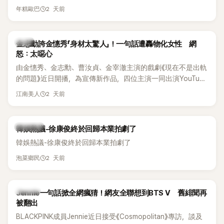
體解散後，李智惠轉型 solo，靠著綜藝與歌唱實力持續活躍演
他當年差點不是以演員身分出道，而是成為男團偶像的一員。
2 天前
年糕歐巴
藝圈。據悉，她當年能加入 S#arp，也與 李尚敏 的賞識有關。
感情方面，李智惠於 2017 年與圈外男友結婚，婚後育有兩個
女兒，一家四口生活幸福美滿。如今除了持續活躍於綜藝節
韓星
金志勳誇金憓秀「身材太驚人」！一句話遭轟物化女性 網
目，她經營的 YouTube 頻道也即將突破百萬訂閱，近年內容深
怒：太噁心
受網友喜愛，再度迎來事業第二春。
由金憓秀、金志勳、曹汝貞、金宰澈主演的戲劇《現在不是出軌
的問題》近日開播，為宣傳新作品，四位主演一同出演YouTube
節目，不料訪談中的一段發言卻意外掀起爭議。不少網友認
2 天前
江南美人
為，他將焦點放在金憓秀的身材，言論帶有「物化女性」意味，
引發大量批評。
熱議討論
韓娛熱議-徐康俊終於回歸本業拍劇了
韓娛熱議-徐康俊終於回歸本業拍劇了
2 天前
泡菜鄉民
K-POP
Jennie一句話掀全網瘋猜！網友全聯想到BTS V 舊緋聞再
被翻出
BLACKPINK成員Jennie近日接受《Cosmopolitan》專訪，談及