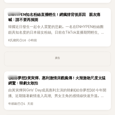
HAHA的關鍵原因，竟是一句讓她至今仍難忘的話，也成為她
點頭步入婚姻的最大理由。
K-POP
ENHYPEN知名粉絲直播輕生！網瘋猜背後原因 親友痛
喊：請不要再揣測
韓國近日發生一起令人震驚的悲劇。一名在ENHYPEN粉絲圈
頗具知名度的日本籍女粉絲，日前在TikTok直播期間輕生，最
終不幸身亡，消息曝光後震驚韓網，也讓不少粉絲湧入社群平
16 小時前
K氏鄉民
台哀悼。事發後，死者親友也陸續出面證實噩耗，並呼籲外界
停止揣測，盼逝者安息。
廣告
韓劇
《給你夢想》黃寅燁、惠利激情床戲瘋傳！火辣激吻尺度太猛
網驚：韓劇太敢拍
由黃寅燁與Girls' Day成員惠利主演的韓劇《給你夢想》於今年開
播，近期隨著劇情進入高潮，男女主角的感情線快速升溫。最
新播出的第8集不僅上演火辣吻戲，更接連出現床戲橋段，讓
1 天前
年糕歐巴
相關片段在網路上瘋傳，引發觀眾熱烈討論。