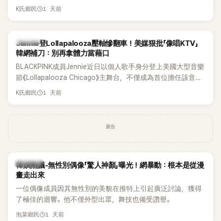
年沒有談戀愛，更首度透露空窗至今的原因，全與上一段戀情
1 天前
K氏鄉民
有關，一番真心告白讓現場來賓都相當震驚。
K-POP
Jennie登Lollapalooza壓軸慘翻車！美媒狠批「像唱KTV」
韓網補刀：別再拿體力當藉口
BLACKPINK成員Jennie近日以個人歌手身分登上美國大型音樂
節《Lollapalooza Chicago》主舞台，不僅成為首位擔任該音樂
節Headliner（壓軸主秀）的K-POP女SOLO歌手，寫下全新紀
1 天前
K氏鄉民
錄。然而，演出結束後卻掀起兩極評價，不僅現場歌唱實力遭
部分網友質疑，就連美國當地媒體也毫不留情給出負評，甚至
形容整場演出「就像一場豪華KTV」。
廣告
熱議討論
韓娛熱議-無性別偶像「驚人神顏」曝光！網暴動：根本是從漫
畫走出來
一位偶像成員因其無性別的美貌在推特上引起廣泛討論，獲得
了極佳的迴響。他不僅外型出眾，舞技也備受讚譽。
1 天前
泡菜鄉民