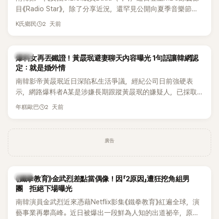
麼大，不知道才奇怪吧。」一來一往，氣氛反而更加輕鬆。 談到
目《Radio Star》，除了分享近況，還罕見公開向夏季音樂節
當年情況，李智惠終於鬆口坦言，當時確實被質疑動過隆胸手
Waterbomb喊話，笑稱自己至今從未受邀演出，更幽默表示：
2 天前
K氏鄉民
術。她回憶：「拍了比基尼照片之後，就開始被說是不是去隆乳
「我名字就叫『Bada（海）』，Waterbomb卻沒找我，這根本只
了。」為了澄清誤會，她只好親自站出來說清楚。 李智惠進一步
是懂了皮毛。」一番話笑翻全場，也引發網友熱議。
解釋，當時隆胸手術幾乎只有「腋下切開」一種方式，「所以我就
韓星
想，既然一直說我有做，那我乾脆把腋下給大家看，證明我根
爆料女再丟鐵證！黃晸珉避妻聊天內容曝光 1句話讓韓網認
定：就是婚外情
本沒動過。」一句話說完，全場瞬間炸鍋，來賓又驚又笑。 事實
上，早在 2006 年，李智惠就為了證明自己沒有「隆乳」，真的
南韓影帝黃晸珉近日深陷私生活爭議，經紀公司日前強硬表
召開了一場泳裝記者招待會。當時她穿著比基尼站在一排攝影
示，網路爆料者A某是涉嫌長期跟蹤黃晸珉的嫌疑人，已採取
機前，面對媒體擺出各種姿勢，畫面至今仍被網友津津樂道。
法律行動。不過，A某並未因此停止發聲，5日再度透過社群平
2 天前
年糕歐巴
這段為平息爭議、直接公開腋下畫面自證清白的往事再度被提
台公開更多內容，反駁經紀公司的說法，強調兩人的聯繫一直
起，節目現場立刻充滿驚呼聲與笑聲，也再次讓人見識到她面
都是「雙向互動」，並非外界所稱的單方面騷擾。
對流言時「豁出去」的直率性格。其實她過去也曾在 SBS 節目
廣告
《脫掉鞋子恢單4Men》 中，親自公開那張當年引發話題的「腋下
比基尼照」，再次重提這段至今仍被粉絲視為黑歷史代表作的事
件。 回顧李智惠的演藝路，她於 1998 年以混聲團體 S#arp 成
員身分出道，該團在 2000 年代初期紅極一時，由李智惠、徐
韓星
《鐵拳教育》金武烈差點當偶像！因「2原因」遭狂挖角組男
智英兩位女成員，以及張錫炫、Chris Kim 兩位男成員組成。不
團 拒絕下場曝光
過後來爆出長達四年的團內霸凌風波，甚至傳出徐智英母親對
南韓演員金武烈近來憑藉Netflix影集《鐵拳教育》紅遍全球，演
李智惠言語辱罵、動手等爭議，最終團體於 2002 年解散。 團
藝事業再攀高峰。近日被爆出一段鮮為人知的出道祕辛，原來