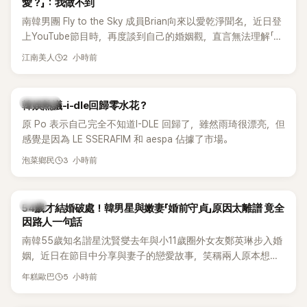
愛？」：我做不到
南韓男團 Fly to the Sky 成員Brian向來以愛乾淨聞名，近日登
上YouTube節目時，再度談到自己的婚姻觀，直言無法理解「連
另一半的口臭、便便臭都要愛」這種說法，更大方表明自己是不
2 小時前
江南美人
婚主義者，一番超直白發言掀起熱議。
熱議討論
韓娛熱議-i-dle回歸零水花？
原 Po 表示自己完全不知道I-DLE 回歸了，雖然雨琦很漂亮，但
感覺是因為 LE SSERAFIM 和 aespa 佔據了市場。
3 小時前
泡菜鄉民
韓星
54歲才結婚破處！韓男星與嫩妻「婚前守貞」原因太離譜 竟全
因路人一句話
南韓55歲知名諧星沈賢燮去年與小11歲圈外女友鄭英琳步入婚
姻，近日在節目中分享與妻子的戀愛故事，笑稱兩人原本想享
受兩人世界，沒想到站在飯店門口時竟被路人認出，還一路替
5 小時前
年糕歐巴
他們加油打氣，讓他害羞到最後直接放棄進飯店，意外成了婚
前一直堅守「婚前守貞」的原因之一。