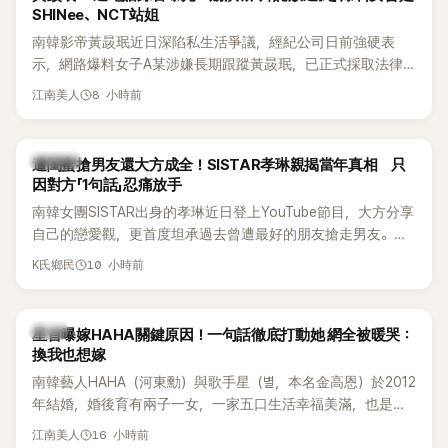
SHINee、NCT站姐
南韓影帝黃晸珉近日深陷私生活爭議，經紀公司日前強硬表
示，網路爆料女子A某涉嫌長期跟蹤黃晸珉，已正式採取法律
行動。不過，A並未停止發聲，持續透過社群平台公開爆料，反
8 小時前
江南美人
駁經紀公司的說法，強調兩人一直維持雙向聯繫，並非外界所
稱的單方面騷擾。如今，韓媒《Dispatch》再曝光雙方77通電話
的錄音內容，而A也首度承認自己過去曾是SHINee、NCT等偶
K-POP
遭閨蜜搶男友還大方成全！SISTAR孝琳親揭當年真相 只
像團體的「站姐」，事件持續延燒。
因對方「1句話」忍痛放手
南韓女團SISTAR出身的孝琳近日登上YouTube節目，大方分享
自己的戀愛觀，更首度坦承過去曾遭最好的朋友搶走男友。她
表示，當時選擇瀟灑放手，但如果同樣的事情現在再發生，「我
10 小時前
K氏鄉民
絕對不會坐視不管」，直率發言掀起熱議。
韓星
星首曝嫁HAHA關鍵原因！一句話徹底打動她 網全被暖哭：
換我也想嫁
南韓藝人HAHA（河東勳）與歌手星（별，本名金高恩）於2012
年結婚，婚後育有兩子一女，一家五口生活幸福美滿，也是韓
國演藝圈公認的模範夫妻。近日，星首度公開當年決定嫁給
16 小時前
江南美人