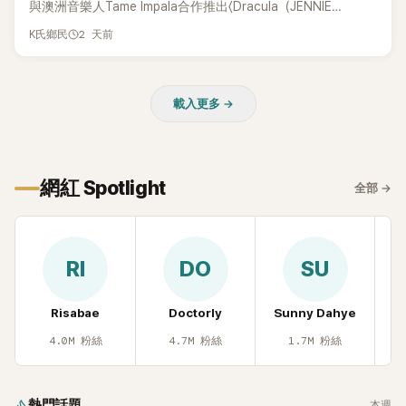
與澳洲音樂人Tame Impala合作推出〈Dracula（JENNIE
Remix）〉的幕後故事，沒想到她一句關於「共同朋友」的回答，
2 天前
K氏鄉民
竟再次引發外界對她與BTS成員V緋聞的討論。
載入更多 →
網紅 Spotlight
全部
→
RI
DO
SU
Risabae
Doctorly
Sunny Dahye
H
4.0M
粉絲
4.7M
粉絲
1.7M
粉絲
熱門話題
本週