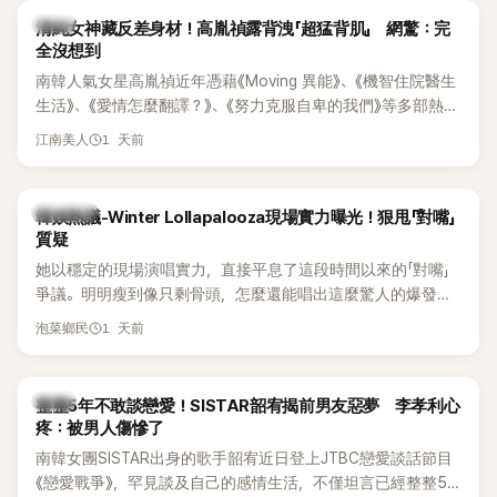
韓星
清純女神藏反差身材！高胤禎露背洩「超猛背肌」 網驚：完
全沒想到
南韓人氣女星高胤禎近年憑藉《Moving 異能》、《機智住院醫生
生活》、《愛情怎麼翻譯？》、《努力克服自卑的我們》等多部熱門
作品，躍升為韓劇新一代女神代表，不僅演技備受肯定，精緻
1 天前
江南美人
五官與清新空靈的氣質也擄獲大批粉絲。近日，她因分享一組
近況照意外掀起熱議，不是因為仙氣十足的美貌，而是藏在纖
細身材下的超狂背肌與肩膀線條，反差感十足，讓不少網友看
熱議討論
韓娛熱議-Winter Lollapalooza現場實力曝光！狠甩「對嘴」
傻直呼：「原來她身材這麼猛！」
質疑
她以穩定的現場演唱實力，直接平息了這段時間以來的「對嘴」
爭議。明明瘦到像只剩骨頭，怎麼還能唱出這麼驚人的爆發力
和音量？
1 天前
泡菜鄉民
韓星
整整5年不敢談戀愛！SISTAR韶宥揭前男友惡夢 李孝利心
疼：被男人傷慘了
南韓女團SISTAR出身的歌手韶宥近日登上JTBC戀愛談話節目
《戀愛戰爭》，罕見談及自己的感情生活，不僅坦言已經整整5