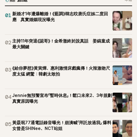
新婚才1年遭爆離婚！《藍調》韓志旼唐氏症姊二度回
01
應 真實婚姻現況曝光
主持11年突退《認哥》！金希澈終於說真話 姜鎬童成
02
最大關鍵
《給你夢想》黃寅燁、惠利激情床戲瘋傳！火辣激吻尺
03
度太猛 網驚：韓劇太敢拍
Jennie無預警宣布「暫時休息」！鬆口未來2、3年規劃
04
真實原因曝光
黃晸珉77通電話錄音曝光！崩潰喊「拜託放過我」 爆料
05
女曾是SHINee、NCT站姐