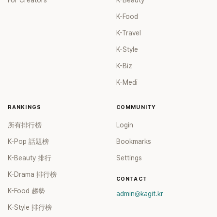
For Creators
K-Beauty
K-Food
K-Travel
K-Style
K-Biz
K-Medi
RANKINGS
COMMUNITY
所有排行榜
Login
K-Pop 話題榜
Bookmarks
K-Beauty 排行
Settings
K-Drama 排行榜
CONTACT
K-Food 趨勢
admin@kagit.kr
K-Style 排行榜