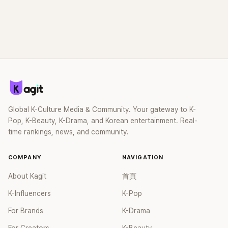
Global K-Culture Media & Community. Your gateway to K-
Pop, K-Beauty, K-Drama, and Korean entertainment. Real-
time rankings, news, and community.
COMPANY
NAVIGATION
About Kagit
首頁
K-Influencers
K-Pop
For Brands
K-Drama