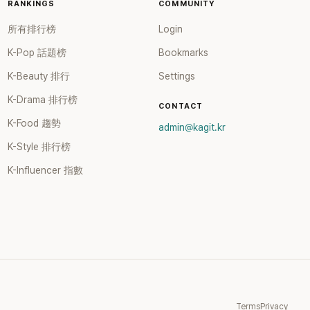
RANKINGS
COMMUNITY
所有排行榜
Login
K-Pop 話題榜
Bookmarks
K-Beauty 排行
Settings
K-Drama 排行榜
CONTACT
K-Food 趨勢
admin@kagit.kr
K-Style 排行榜
K-Influencer 指數
Terms
Privacy