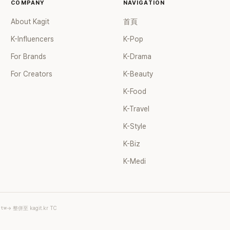
個女兒，一家四口生活幸福美
COMPANY
NAVIGATION
了持續活躍於綜藝節目，她經
About Kagit
首頁
ube 頻道也即將突破百萬訂閱，
受網友喜愛，再度迎來事業第
K-Influencers
K-Pop
For Brands
K-Drama
For Creators
K-Beauty
K-Food
K-Travel
K-Style
K-Biz
K-Medi
.tw
→ 整併至 kagit.kr TC