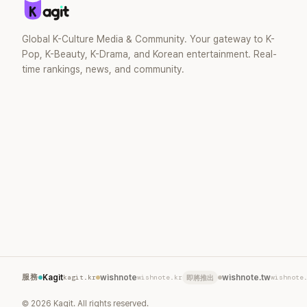
婚後育有兩
滿。如今除
營的 YouT
Global K-Culture Media & Community. Your gateway to K-
近年內容深
Pop, K-Beauty, K-Drama, and Korean entertainment. Real-
二春。
time rankings, news, and community.
服務
Kagit
kagit.kr
wishnote
wishnote.kr
wishnote.tw
wishnote
即將推出
©
2026
Kagit. All rights reserved.