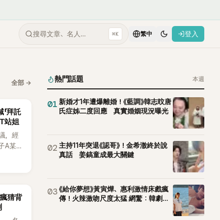
搜尋文章、名人…
登入
⌘K
繁中
熱門話題
本週
全部
→
新婚才1年遭爆離婚！《藍調》韓志旼唐
01
氏症姊二度回應 真實婚姻現況曝光
喊「拜託
CT站姐
議，經
主持11年突退《認哥》！金希澈終於說
子A某涉
02
真話 姜鎬童成最大關鍵
律行
透過社群
法，強
界所稱
《給你夢想》黃寅燁、惠利激情床戲瘋
03
網瘋猜背
傳！火辣激吻尺度太猛 網驚：韓劇太
ch》再
測
敢拍
A也首