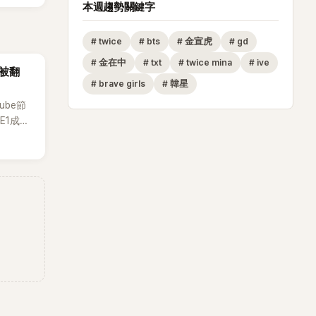
本週趨勢關鍵字
#
twice
#
bts
#
金宣虎
#
gd
#
金在中
#
txt
#
twice mina
#
ive
再被翻
#
brave girls
#
韓星
ube節
E1成員
道前的青
揚揚的
有很多粉