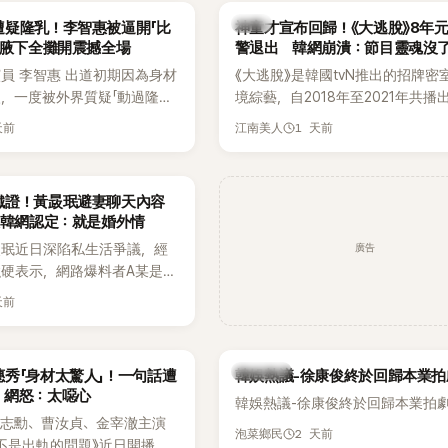
當震驚。
束後卻掀起兩極評價，不僅現場歌
韓星
遭疑隆乳！李智惠被逼開「比
神童才宣布回歸！《大逃脫》8年
遭部分網友質疑，就連美國當地媒
 腋下全攤開震撼全場
警退出 韓網崩潰：節目靈魂沒
不留情給出負評，甚至形容整場演
員 李智惠 出道初期因為身材
《大逃脫》是韓國tvN推出的招牌密
一場豪華KTV」。
，一度被外界質疑「動過隆乳
境綜藝，自2018年至2021年共播
甚至被公司安排親上火線，召
由鄭鍾淵PD打造完整的「大逃脫宇
天前
1 天前
江南美人
「泳裝記者會」澄清。這場記者
（DTCU）」，憑藉燒腦劇情、電影
韓國演藝圈點名為流傳至今的
與龐大世界觀，累積大批死忠粉絲
」之一。近日她在綜藝節目中親
為韓國最具代表性的密室逃脫綜藝
鐵證！黃晸珉避妻聊天內容
隆乳疑雲黑歷史」，話題再度被
讓韓網認定：就是婚外情
2日播出的 SBS 綜藝節目
廣告
晸珉近日深陷私生活爭議，經
太難搞－秘書鎮》，邀請同時
硬表示，網路爆料者A某是涉
兒的演藝圈代表「媽媽群」
黃晸珉的嫌疑人，已採取法律
李賢怡、李恩亨，以第13位
天前
A某並未因此停止發聲，5日
r」身分登場，分享最真實的生活日
群平台公開更多內容，反駁經
開始，李瑞鎮 率先與李智惠會
法，強調兩人的聯繫一直都是
搭車邊聊天，氣氛輕鬆。聊到
熱議討論
秀「身材太驚人」！一句話遭
韓娛熱議-徐康俊終於回歸本業拍
，並非外界所稱的單方面騷擾。
李瑞鎮突然直球發問：「妳不
 網怒：太噁心
韓娛熱議-徐康俊終於回歸本業拍
？說妳去做整形？是人中縮短
金志勳、曹汝貞、金宰澈主演
貫犀利又不留情的問法，讓現
2 天前
泡菜鄉民
不是出軌的問題》近日開播，