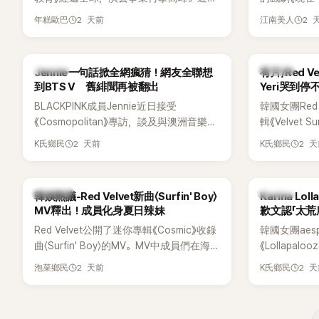
場瞬間笑成
被爆出一段鮮為人知的出道祕辛，原來他
為宣傳新作
躲，淡定接招
2 天前
2 
年糕歐巴
江南美人
當年差點不是以演員身分出道，而是成為
YouTub
接著一路延
男團偶像的一員。
意外掀起爭
補刀：「妳以
放在金憓秀的
會？」直接點
K-POP
K-POP
Jennie一句話掀全網瘋猜！網友全聯想
有片/Red 
味，引發大量
忍不住笑說：
到BTS V 舊緋聞再被翻出
Yeri哭到停
鎮則回嘴：「
BLACKPINK成員Jennie近日接受
韓國女團Red
才奇怪吧。」
《Cosmopolitan》專訪，談及與澳洲音樂人
輯《Velvet
鬆。 談到當
Tame Impala合作推出〈Dracula（JENNIE
隔2年再度推
言，當時確
2 天前
2 
K氏鄉民
K氏鄉民
Remix）〉的幕後故事，沒想到她一句關於
年，五位成
憶：「拍了比
「共同朋友」的回答，竟再次引發外界對她與
會，與粉絲
不是去隆乳了
BTS成員V緋聞的討論。
舞台。不過
自站出來說清
熱議討論
K-POP
韓娛熱議-Red Velvet新曲〈Surfin' Boy〉
Karina L
度落淚，令
時隆胸手術幾
MV釋出！成員化身夏日辣妹
歉文認「太荒
「所以我就想
Red Velvet公開了迷你專輯《Cosmic》收錄
韓國女團ae
脆把腋下給大
曲〈Surfin' Boy〉的MV。MV中成員們在海邊
《Lollapalo
一句話說完
享受夏日，展現了清爽活潑的魅力。
來多首代表
笑。 事實上，
2 天前
2 
泡菜鄉民
K氏鄉民
翻。不過，成員
了證明自己沒
承，自己因
裝記者招待
忘記歌詞，
排攝影機前