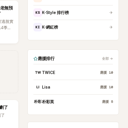
唱實力
元老無預
體也毫
KS
K-Style 排行榜
了
出「就像
室逃脫實
KI
K-網紅榜
出4季，
宙
級場景
，被譽
之一。
應援排行
全部
→
TW
TWICE
應援
10
LI
Lisa
應援
10
朴彩
朴彩英
應援
5
劇了
劇了