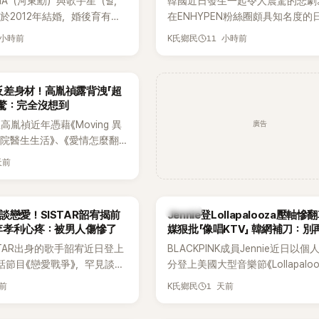
HA（河東勳）與歌手星（별，
韓國近日發生一起令人震驚的悲劇
度承認自己過去曾是SHINee、NC
於2012年結婚，婚後育有兩
在ENHYPEN粉絲圈頗具知名度的
團體的「站姐」，事件持續延燒。
家五口生活幸福美滿，也是韓
粉絲，日前在TikTok直播期間輕
 小時前
11 小時前
K氏鄉民
認的模範夫妻。近日，星首度
不幸身亡，消息曝光後震驚韓網，
嫁給HAHA的關鍵原因，竟是
少粉絲湧入社群平台哀悼。事發後
今仍難忘的話，也成為她點頭
親友也陸續出面證實噩耗，並呼籲
反差身材！高胤禎露背洩「超
最大理由。
止揣測，盼逝者安息。
網驚：完全沒想到
廣告
胤禎近年憑藉《Moving 異
住院醫生生活》、《愛情怎麼翻
力克服自卑的我們》等多部熱門
天前
為韓劇新一代女神代表，不僅
定，精緻五官與清新空靈的氣
批粉絲。近日，她因分享一組
K-POP
談戀愛！SISTAR韶宥揭前
Jennie登Lollapalooza壓軸
掀起熱議，不是因為仙氣十足
李孝利心疼：被男人傷慘了
媒狠批「像唱KTV」 韓網補刀：別
是藏在纖細身材下的超狂背肌
力當藉口
STAR出身的歌手韶宥近日登上
BLACKPINK成員Jennie近日以
，反差感十足，讓不少網友看
談話節目《戀愛戰爭》，罕見談及
分登上美國大型音樂節《Lollapaloo
來她身材這麼猛！」
活，不僅坦言已經整整5年沒
Chicago》主舞台，不僅成為首位
天前
1 天前
K氏鄉民
更首度透露空窗至今的原因，
樂節Headliner（壓軸主秀）的K-P
戀情有關，一番真心告白讓現
SOLO歌手，寫下全新紀錄。然而