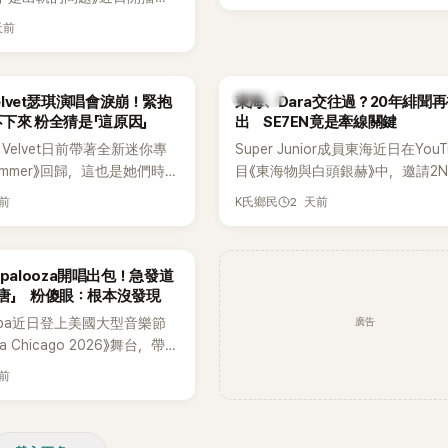
一片。對此，李智惠也毫不閃
品，四位主演一同出演
，兩人鬥嘴默契十足。 話題
天前
e節目，不料訪談中的一段發言卻
燒到過去的爭議。李瑞鎮脫口
議。不少網友認為，他將焦點
前不是還在游泳池開過記者
身材，言論帶有「物化女性」意
名她當年的風波。李智惠聽了
K-POP
Velvet瑟琪演唱會淚崩！緊抱
東海、Dara交往過？20年緋聞
批評。
「哥怎麼連這個都知道？」李瑞
不下來 粉全猜是「這原因」
出 SE7EN竟是牽線關鍵
那時候新聞鬧那麼大，不知道
 Velvet日前帶著全新迷你專
Super Junior成員東海近日在YouT
一來一往，氣氛反而更加輕
 Summer》回歸，這也是她們時
目《東海物與白頭銀赫》中，邀請2N
年情況，李智惠終於鬆口坦
出新作品。為慶祝出道12週
Dara擔任嘉賓。兩人不僅回憶出
實被質疑動過隆胸手術。她回
天前
2 天前
K氏鄉民
員也一連舉辦三場粉絲演唱
澀往事，也首度聊起當年鬧得沸沸
基尼照片之後，就開始被說是
共同回顧經典歌曲、帶來新歌
緋聞，讓東海忍不住笑說：「真的
。」為了澄清誤會，她只好親
，成員瑟琪卻在演出過程中數
絲以為我們交往過。」
楚。 李智惠進一步解釋，當
ollapalooza開唱出包！急發道
人相當心疼。
乎只有「腋下切開」一種方式，
唐」 粉傻眼：根本沒發現
，既然一直說我有做，那我乾
廣告
spa近日登上美國大型音樂節
家看，證明我根本沒動過。」
oza Chicago 2026》舞台，帶
，全場瞬間炸鍋，來賓又驚又
作與新歌演出，現場氣氛嗨
早在 2006 年，李智惠就為
天前
Karina卻在演出後主動坦
有「隆乳」，真的召開了一場泳
為太緊張，在表演過程中一度
會。當時她穿著比基尼站在一
還親自向粉絲道歉。
，面對媒體擺出各種姿勢，畫