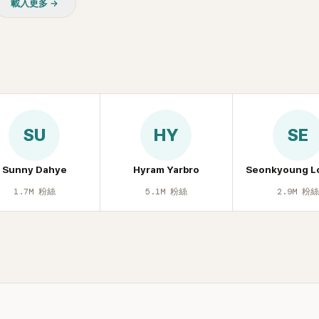
載入更多 →
友津津樂道。 這段為平息爭
開腋下畫面自證清白的往事再
節目現場立刻充滿驚呼聲與笑
人見識到她面對流言時「豁出
格。其實她過去也曾在 SBS
子恢單4Men》 中，親自公開
話題的「腋下比基尼照」，再次
今仍被粉絲視為黑歷史代表作
SU
HY
SE
顧李智惠的演藝路，她於
聲團體 S#arp 成員身分出
2000 年代初期紅極一時，由
Sunny Dahye
Hyram Yarbro
Seonkyoung L
智英兩位女成員，以及張錫
1.7M
粉絲
5.1M
粉絲
2.9M
粉
 Kim 兩位男成員組成。不過後來
年的團內霸凌風波，甚至傳出
對李智惠言語辱罵、動手等爭
 2002 年解散。 團體解散
型 solo，靠著綜藝與歌唱實
演藝圈。據悉，她當年能加入
與 李尚敏 的賞識有關。 感情方
2017 年與圈外男友結婚，