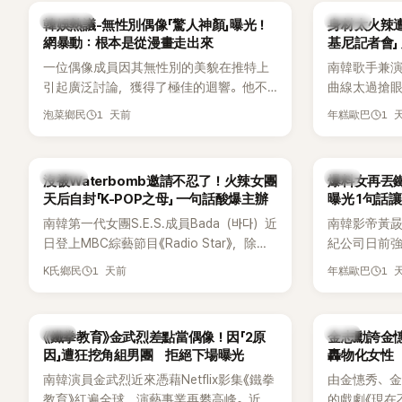
場來賓都相
熱議討論
K-POP
韓娛熱議-無性別偶像「驚人神顏」曝光！
身材太火辣
網暴動：根本是從漫畫走出來
基尼記者會」
一位偶像成員因其無性別的美貌在推特上
南韓歌手兼演
引起廣泛討論，獲得了極佳的迴響。他不
曲線太過搶眼
僅外型出眾，舞技也備受讚譽。
手術」，最後
1 天前
1 
泡菜鄉民
年糕歐巴
開前所未見的
會後來還被
「三大記者會
K-POP
韓星
沒被Waterbomb邀請不忍了！火辣女團
爆料女再丟
口回憶這段「
天后自封「K-POP之母」 一句話酸爆主辦
曝光 1句話
翻出來熱議。 
南韓第一代女團S.E.S.成員Bada（바다）近
南韓影帝黃
《我的經紀人
日登上MBC綜藝節目《Radio Star》，除了
紀公司日前強
兼顧工作與育
分享近況，還罕見公開向夏季音樂節
嫌長期跟蹤
——李智惠、
1 天前
1 
K氏鄉民
年糕歐巴
Waterbomb喊話，笑稱自己至今從未受邀
行動。不過，
「My Sta
演出，更幽默表示：「我名字就叫
再度透過社
常。 節目一
『Bada（海）』，Waterbomb卻沒找我，這
紀公司的說
合，兩人邊
韓星
韓星
《鐵拳教育》金武烈差點當偶像！因「2原
金志勳誇金憓
根本只是懂了皮毛。」一番話笑翻全場，也
「雙向互動」
最近的新聞，
因」遭狂挖角組男團 拒絕下場曝光
轟物化女性
引發網友熱議。
是上新聞了
南韓演員金武烈近來憑藉Netflix影集《鐵拳
由金憓秀、
手術嗎？」一
教育》紅遍全球，演藝事業再攀高峰。近日
的戲劇《現在