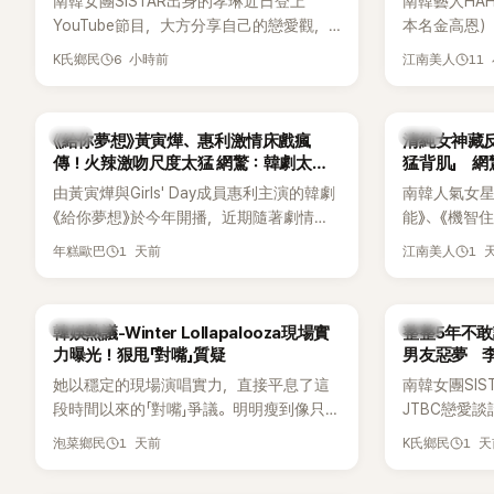
南韓女團SISTAR出身的孝琳近日登上
南韓藝人HA
識度的新生代代表之一。
YouTube節目，大方分享自己的戀愛觀，
本名金高恩）
更首度坦承過去曾遭最好的朋友搶走男
子一女，一
6 小時前
11
K氏鄉民
江南美人
友。她表示，當時選擇瀟灑放手，但如果
國演藝圈公
同樣的事情現在再發生，「我絕對不會坐視
公開當年決定
不管」，直率發言掀起熱議。
一句讓她至
韓劇
韓星
《給你夢想》黃寅燁、惠利激情床戲瘋
清純女神藏
步入婚姻的
傳！火辣激吻尺度太猛 網驚：韓劇太敢
猛背肌」 
拍
由黃寅燁與Girls' Day成員惠利主演的韓劇
南韓人氣女星高
《給你夢想》於今年開播，近期隨著劇情進
能》、《機智
入高潮，男女主角的感情線快速升溫。最
譯？》、《努
1 天前
1 
年糕歐巴
江南美人
新播出的第8集不僅上演火辣吻戲，更接連
作品，躍升
出現床戲橋段，讓相關片段在網路上瘋
演技備受肯
傳，引發觀眾熱烈討論。
質也擄獲大
熱議討論
韓星
韓娛熱議-Winter Lollapalooza現場實
整整5年不敢
近況照意外
力曝光！狠甩「對嘴」質疑
男友惡夢 
的美貌，而
她以穩定的現場演唱實力，直接平息了這
南韓女團SI
與肩膀線條
段時間以來的「對嘴」爭議。明明瘦到像只剩
JTBC戀愛
傻直呼：「原
骨頭，怎麼還能唱出這麼驚人的爆發力和
自己的感情生
1 天前
1 
泡菜鄉民
K氏鄉民
音量？
有談戀愛，
全與上一段