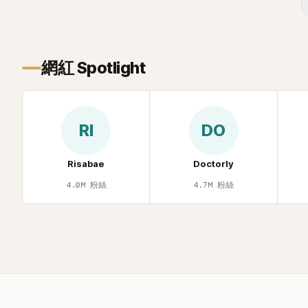
面至今仍被網
議、直接公
度被提起，
聲，也再次讓
網紅 Spotlight
去」的直率性
節目《脫掉鞋
那張當年引發
重提這段至
RI
DO
的事件。 回
1998 年以混
道，該團在 
Risabae
Doctorly
李智惠、徐
4.0M
粉絲
4.7M
粉絲
炫、Chris
爆出長達四
徐智英母親
議，最終團體於
後，李智惠轉
力持續活躍
S#arp，也
面，李智惠於 