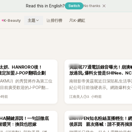
Read this in English?
Switch
No thanks
K-Beauty
主題
排行榜
K-網紅
韓星
太妍、HANRORO後！
黃晸珉77通電話錄音曝光！崩潰
確定加盟J-POP翻唱企劃
放過我」 爆料女曾是SHINee、N
AKMU）的秀賢將作為第三位
南韓影帝黃晸珉近日深陷私生活爭
目前廣受歡迎的J-POP翻唱
紀公司日前強硬表示，網路爆料女
Hanroro之後，秀賢已獲
嫌長期跟蹤黃晸珉，已正式採取法
小時前
3 小時前
江南美人
翻唱歌曲的主唱，並於近期完
動。不過，A並未停止發聲，持續
平台公開爆料，反駁經紀公司的說
調兩人一直維持雙向聯繫，並非外
K-POP
AHA關鍵原因！一句話徹底
ENHYPEN知名粉絲直播輕生！
的單方面騷擾。如今，韓媒《Dispat
被暖哭：換我也想嫁
後原因 親友痛喊：請不要再揣
曝光雙方77通電話的錄音內容，而