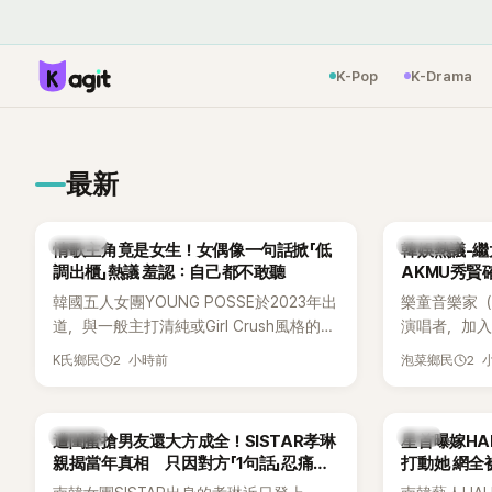
K-Pop
K-Drama
最新
K-POP
熱議討論
情歌主角竟是女生！女偶像一句話掀「低
韓娛熱議-繼
調出櫃」熱議 羞認：自己都不敢聽
AKMU秀賢
韓國五人女團YOUNG POSSE於2023年出
樂童音樂家（
道，與一般主打清純或Girl Crush風格的女
演唱者，加入
團不同，她們以濃厚的Hip-Hop元素、自
企劃。繼太妍和
2 小時前
2 
K氏鄉民
泡菜鄉民
創Rap及成員親自參與創作為特色，MV也
選為第三首
融入美式街頭、塗鴉、滑板等文化元素。
成錄音。
雖然並非出身四大經紀公司，仍憑藉鮮明
K-POP
韓星
遭閨蜜搶男友還大方成全！SISTAR孝琳
星首曝嫁H
的音樂風格，在海外尤其是歐美市場累積
親揭當年真相 只因對方「1句話」忍痛放
打動她 網全
不少人氣，逐漸成為第五代女團中極具辨
手