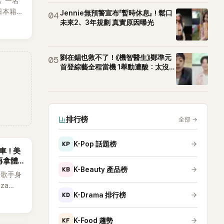
。一名
T等偶像
日本籍女
Jennie無預警宣布「暫時休息」！鬆口
04
生，最終
未來2、3年規劃 真實原因曝光
也讓不
，死者
外界停
劉在錫也救不了！《機智醫生》鄭準元
05
首登綜藝全程當機 1舉動遭酸：太沒誠
意
排行榜
全部
→
KP
K-Pop 話題榜
慘翻車！美
再拿體
KB
K-Beauty 產品榜
個人歌手身
za
KD
K-Drama 排行榜
擔任該音
OP女
，演出結
KF
K-Food 趨勢