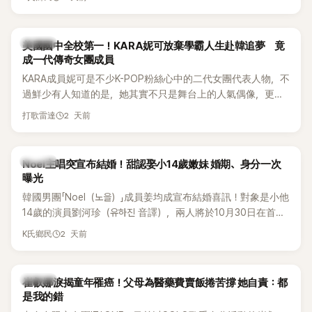
張，在表演過程中一度忘記歌詞，還親自向粉絲道歉。
K-POP
美國國中全校第一！KARA妮可放棄學霸人生赴韓追夢 竟
成一代傳奇女團成員
KARA成員妮可是不少K-POP粉絲心中的二代女團代表人物，不
過鮮少有人知道的是，她其實不只是舞台上的人氣偶像，更是
一名不折不扣的學霸。她日前在節目中透露，自己在美國就讀
2 天前
打歌雷達
國中時，曾拿下全校第一名，優異成績曝光後，再度掀起網友
熱議。
K-POP
Noel主唱突宣布結婚！甜認娶小14歲嫩妹 婚期、身分一次
曝光
韓國男團「Noel（노을）」成員姜均成宣布結婚喜訊！對象是小他
14歲的演員劉河珍（유하진 音譯），兩人將於10月30日在首爾
低調舉辦婚禮，消息一出立刻引發關注。
2 天前
K氏鄉民
K-POP
崔叡娜淚揭童年罹癌！父母為醫藥費賣飯捲苦撐 她自責：都
是我的錯