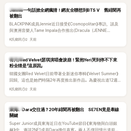
K-POP
Jennie一句話掀全網瘋猜！網友全聯想到BTS V 舊緋聞再
被翻出
BLACKPINK成員Jennie近日接受《Cosmopolitan》專訪，談及
與澳洲音樂人Tame Impala合作推出〈Dracula（JENNIE
Remix）〉的幕後故事，沒想到她一句關於「共同朋友」的回答，
2 天前
K氏鄉民
竟再次引發外界對她與BTS成員V緋聞的討論。
K-POP
有片/Red Velvet瑟琪演唱會淚崩！緊抱Yeri哭到停不下來
粉全猜是「這原因」
韓國女團Red Velvet日前帶著全新迷你專輯《Velvet Summer》
回歸，這也是她們時隔2年再度推出新作品。為慶祝出道12週
年，五位成員也一連舉辦三場粉絲演唱會，與粉絲共同回顧經
2 天前
K氏鄉民
典歌曲、帶來新歌舞台。不過，成員瑟琪卻在演出過程中數度
落淚，令人相當心疼。
K-POP
東海、Dara交往過？20年緋聞再被翻出 SE7EN竟是牽線
關鍵
Super Junior成員東海近日在YouTube節目《東海物與白頭銀
赫》中，邀請2NE1成員Dara擔任嘉賓。兩人不僅回憶出道前的