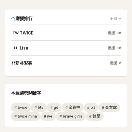
應援排行
全部
→
TW
TWICE
應援
10
LI
Lisa
應援
10
朴彩
朴彩英
應援
5
本週趨勢關鍵字
#
twice
#
bts
#
gd
#
金在中
#
txt
#
金宣虎
#
twice mina
#
ive
#
brave girls
#
韓星