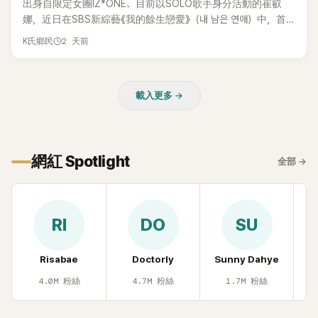
出身自限定女團IZ*ONE、目前以SOLO歌手身分活動的崔叡
娜，近日在SBS新綜藝《我的餘生戀愛》（내 남은 연애）中，首
度談起自己幼年罹患小兒癌的經歷，回憶起父母為了籌措醫療
2 天前
K氏鄉民
費四處奔波，甚至靠賣飯捲維持生計，讓她忍不住當場落淚，
坦言年幼時一度認為「都是我的錯」。
載入更多 →
網紅 Spotlight
全部
→
RI
DO
SU
Risabae
Doctorly
Sunny Dahye
H
4.0M
粉絲
4.7M
粉絲
1.7M
粉絲