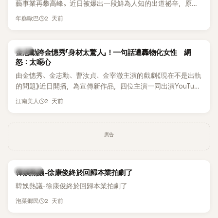
藝事業再攀高峰。近日被爆出一段鮮為人知的出道祕辛，原來
體解散後，李智惠轉型 solo，靠著綜藝與歌唱實力持續活躍演
他當年差點不是以演員身分出道，而是成為男團偶像的一員。
2 天前
年糕歐巴
藝圈。據悉，她當年能加入 S#arp，也與 李尚敏 的賞識有關。
感情方面，李智惠於 2017 年與圈外男友結婚，婚後育有兩個
女兒，一家四口生活幸福美滿。如今除了持續活躍於綜藝節
韓星
金志勳誇金憓秀「身材太驚人」！一句話遭轟物化女性 網
目，她經營的 YouTube 頻道也即將突破百萬訂閱，近年內容深
怒：太噁心
受網友喜愛，再度迎來事業第二春。
由金憓秀、金志勳、曹汝貞、金宰澈主演的戲劇《現在不是出軌
的問題》近日開播，為宣傳新作品，四位主演一同出演YouTube
節目，不料訪談中的一段發言卻意外掀起爭議。不少網友認
2 天前
江南美人
為，他將焦點放在金憓秀的身材，言論帶有「物化女性」意味，
引發大量批評。
廣告
熱議討論
韓娛熱議-徐康俊終於回歸本業拍劇了
韓娛熱議-徐康俊終於回歸本業拍劇了
2 天前
泡菜鄉民