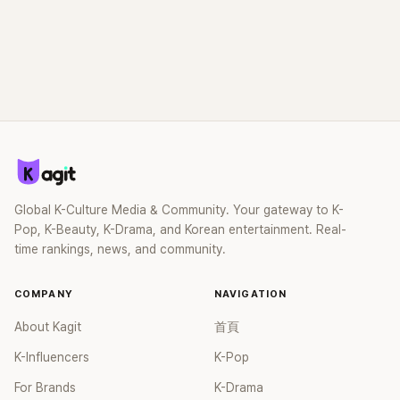
Global K-Culture Media & Community. Your gateway to K-
Pop, K-Beauty, K-Drama, and Korean entertainment. Real-
time rankings, news, and community.
COMPANY
NAVIGATION
About Kagit
首頁
K-Influencers
K-Pop
For Brands
K-Drama