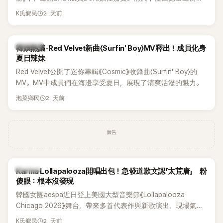
青澀往事，也首度聊起當年鬧得沸沸揚揚的緋聞，讓東海忍不
2 天前
K氏鄉民
住笑說：「真的有很多粉絲以為我們交往過。」
熱議討論
韓娛熱議-Red Velvet新曲〈Surfin' Boy〉MV釋出！成員化身
夏日辣妹
Red Velvet公開了迷你專輯《Cosmic》收錄曲〈Surfin' Boy〉的
MV。MV中成員們在海邊享受夏日，展現了清爽活潑的魅力。
2 天前
泡菜鄉民
廣告
K-POP
Karina Lollapalooza開唱出包！急發道歉文認「太荒唐」 粉
傻眼：根本沒發現
韓國女團aespa近日登上美國大型音樂節《Lollapalooza
Chicago 2026》舞台，帶來多首代表作與新歌演出，現場氣氛
嗨翻。不過，成員Karina卻在演出後主動坦承，自己因為太緊
2 天前
K氏鄉民