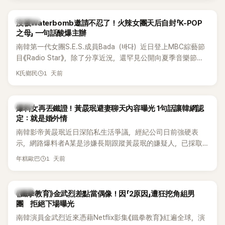
說：「哥怎麼連這個都知道？」李瑞鎮則回嘴：「那時候新聞鬧那
麼大，不知道才奇怪吧。」一來一往，氣氛反而更加輕鬆。 談到
K-POP
沒被Waterbomb邀請不忍了！火辣女團天后自封「K-POP
當年情況，李智惠終於鬆口坦言，當時確實被質疑動過隆胸手
之母」 一句話酸爆主辦
術。她回憶：「拍了比基尼照片之後，就開始被說是不是去隆乳
南韓第一代女團S.E.S.成員Bada（바다）近日登上MBC綜藝節
了。」為了澄清誤會，她只好親自站出來說清楚。 李智惠進一步
目《Radio Star》，除了分享近況，還罕見公開向夏季音樂節
解釋，當時隆胸手術幾乎只有「腋下切開」一種方式，「所以我就
Waterbomb喊話，笑稱自己至今從未受邀演出，更幽默表示：
想，既然一直說我有做，那我乾脆把腋下給大家看，證明我根
1 天前
K氏鄉民
「我名字就叫『Bada（海）』，Waterbomb卻沒找我，這根本只
本沒動過。」一句話說完，全場瞬間炸鍋，來賓又驚又笑。 事實
是懂了皮毛。」一番話笑翻全場，也引發網友熱議。
上，早在 2006 年，李智惠就為了證明自己沒有「隆乳」，真的
召開了一場泳裝記者招待會。當時她穿著比基尼站在一排攝影
韓星
爆料女再丟鐵證！黃晸珉避妻聊天內容曝光 1句話讓韓網認
機前，面對媒體擺出各種姿勢，畫面至今仍被網友津津樂道。
定：就是婚外情
這段為平息爭議、直接公開腋下畫面自證清白的往事再度被提
南韓影帝黃晸珉近日深陷私生活爭議，經紀公司日前強硬表
起，節目現場立刻充滿驚呼聲與笑聲，也再次讓人見識到她面
示，網路爆料者A某是涉嫌長期跟蹤黃晸珉的嫌疑人，已採取
對流言時「豁出去」的直率性格。其實她過去也曾在 SBS 節目
法律行動。不過，A某並未因此停止發聲，5日再度透過社群平
《脫掉鞋子恢單4Men》 中，親自公開那張當年引發話題的「腋下
1 天前
年糕歐巴
台公開更多內容，反駁經紀公司的說法，強調兩人的聯繫一直
比基尼照」，再次重提這段至今仍被粉絲視為黑歷史代表作的事
都是「雙向互動」，並非外界所稱的單方面騷擾。
件。 回顧李智惠的演藝路，她於 1998 年以混聲團體 S#arp 成
員身分出道，該團在 2000 年代初期紅極一時，由李智惠、徐
韓星
《鐵拳教育》金武烈差點當偶像！因「2原因」遭狂挖角組男
智英兩位女成員，以及張錫炫、Chris Kim 兩位男成員組成。不
團 拒絕下場曝光
過後來爆出長達四年的團內霸凌風波，甚至傳出徐智英母親對
南韓演員金武烈近來憑藉Netflix影集《鐵拳教育》紅遍全球，演
李智惠言語辱罵、動手等爭議，最終團體於 2002 年解散。 團