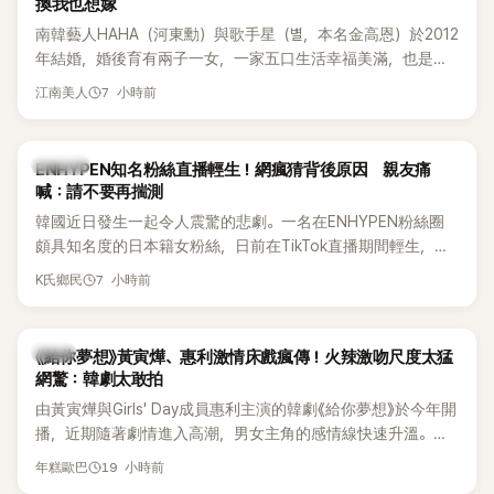
換我也想嫁
南韓藝人HAHA（河東勳）與歌手星（별，本名金高恩）於2012
年結婚，婚後育有兩子一女，一家五口生活幸福美滿，也是韓
國演藝圈公認的模範夫妻。近日，星首度公開當年決定嫁給
7 小時前
江南美人
HAHA的關鍵原因，竟是一句讓她至今仍難忘的話，也成為她
點頭步入婚姻的最大理由。
K-POP
ENHYPEN知名粉絲直播輕生！網瘋猜背後原因 親友痛
喊：請不要再揣測
韓國近日發生一起令人震驚的悲劇。一名在ENHYPEN粉絲圈
頗具知名度的日本籍女粉絲，日前在TikTok直播期間輕生，最
終不幸身亡，消息曝光後震驚韓網，也讓不少粉絲湧入社群平
7 小時前
K氏鄉民
台哀悼。事發後，死者親友也陸續出面證實噩耗，並呼籲外界
停止揣測，盼逝者安息。
韓劇
《給你夢想》黃寅燁、惠利激情床戲瘋傳！火辣激吻尺度太猛
網驚：韓劇太敢拍
由黃寅燁與Girls' Day成員惠利主演的韓劇《給你夢想》於今年開
播，近期隨著劇情進入高潮，男女主角的感情線快速升溫。最
新播出的第8集不僅上演火辣吻戲，更接連出現床戲橋段，讓
19 小時前
年糕歐巴
相關片段在網路上瘋傳，引發觀眾熱烈討論。