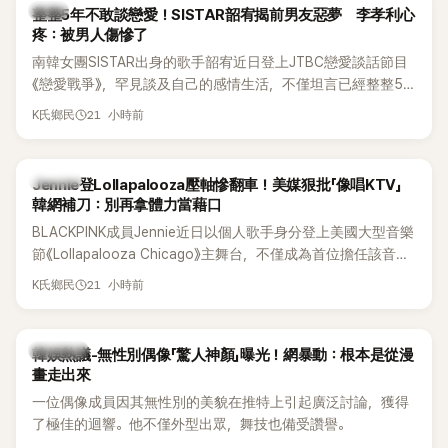
韓星
整整5年不敢談戀愛！SISTAR韶宥揭前男友惡夢 李孝利心
疼：被男人傷慘了
南韓女團SISTAR出身的歌手韶宥近日登上JTBC戀愛談話節目
《戀愛戰爭》，罕見談及自己的感情生活，不僅坦言已經整整5
年沒有談戀愛，更首度透露空窗至今的原因，全與上一段戀情
21 小時前
K氏鄉民
有關，一番真心告白讓現場來賓都相當震驚。
K-POP
Jennie登Lollapalooza壓軸慘翻車！美媒狠批「像唱KTV」
韓網補刀：別再拿體力當藉口
BLACKPINK成員Jennie近日以個人歌手身分登上美國大型音樂
節《Lollapalooza Chicago》主舞台，不僅成為首位擔任該音樂
節Headliner（壓軸主秀）的K-POP女SOLO歌手，寫下全新紀
21 小時前
K氏鄉民
錄。然而，演出結束後卻掀起兩極評價，不僅現場歌唱實力遭
部分網友質疑，就連美國當地媒體也毫不留情給出負評，甚至
形容整場演出「就像一場豪華KTV」。
熱議討論
韓娛熱議-無性別偶像「驚人神顏」曝光！網暴動：根本是從漫
畫走出來
一位偶像成員因其無性別的美貌在推特上引起廣泛討論，獲得
了極佳的迴響。他不僅外型出眾，舞技也備受讚譽。