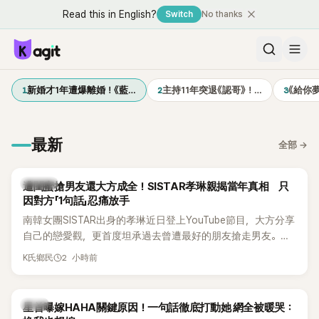
Read this in English?
Switch
No thanks
1
2
3
新婚才1年遭爆離婚！《藍…
主持11年突退《認哥》！…
《給你
最新
全部
→
K-POP
遭閨蜜搶男友還大方成全！SISTAR孝琳親揭當年真相 只
因對方「1句話」忍痛放手
南韓女團SISTAR出身的孝琳近日登上YouTube節目，大方分享
自己的戀愛觀，更首度坦承過去曾遭最好的朋友搶走男友。她
表示，當時選擇瀟灑放手，但如果同樣的事情現在再發生，「我
2 小時前
K氏鄉民
絕對不會坐視不管」，直率發言掀起熱議。
韓星
星首曝嫁HAHA關鍵原因！一句話徹底打動她 網全被暖哭：