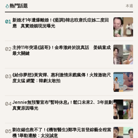
熱門話題
本週
新婚才1年遭爆離婚！《藍調》韓志旼唐氏症姊二度回
01
應 真實婚姻現況曝光
主持11年突退《認哥》！金希澈終於說真話 姜鎬童成
02
最大關鍵
《給你夢想》黃寅燁、惠利激情床戲瘋傳！火辣激吻尺
03
度太猛 網驚：韓劇太敢拍
Jennie無預警宣布「暫時休息」！鬆口未來2、3年規劃
04
真實原因曝光
劉在錫也救不了！《機智醫生》鄭準元首登綜藝全程當
05
機 1舉動遭酸：太沒誠意