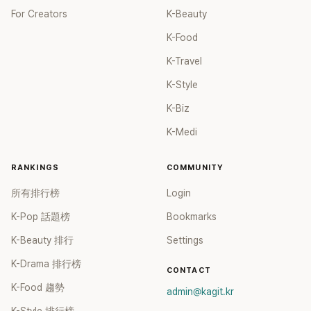
For Creators
K-Beauty
K-Food
K-Travel
K-Style
K-Biz
K-Medi
RANKINGS
COMMUNITY
所有排行榜
Login
K-Pop 話題榜
Bookmarks
K-Beauty 排行
Settings
K-Drama 排行榜
CONTACT
K-Food 趨勢
admin@kagit.kr