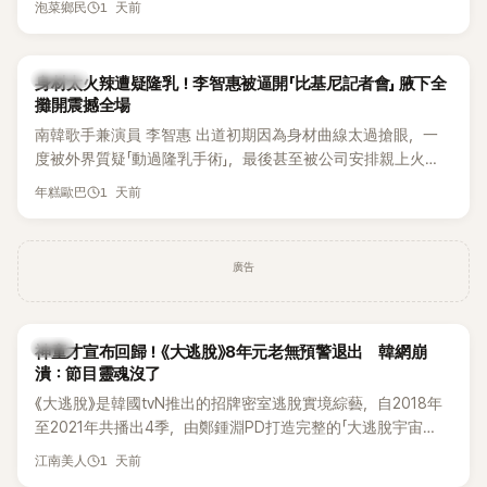
1 天前
泡菜鄉民
K-POP
身材太火辣遭疑隆乳！李智惠被逼開「比基尼記者會」 腋下全
攤開震撼全場
南韓歌手兼演員 李智惠 出道初期因為身材曲線太過搶眼，一
度被外界質疑「動過隆乳手術」，最後甚至被公司安排親上火
線，召開前所未見的「泳裝記者會」澄清。這場記者會後來還被
1 天前
年糕歐巴
韓國演藝圈點名為流傳至今的「三大記者會」之一。近日她在綜
藝節目中親口回憶這段「隆乳疑雲黑歷史」，話題再度被翻出來
熱議。 2日播出的 SBS 綜藝節目《我的經紀人太難搞－秘書
廣告
鎮》，邀請同時兼顧工作與育兒的演藝圈代表「媽媽群」——李智
惠、李賢怡、李恩亨，以第13位「My Star」身分登場，分享最真
實的生活日常。 節目一開始，李瑞鎮 率先與李智惠會合，兩人
韓星
邊搭車邊聊天，氣氛輕鬆。聊到最近的新聞，李瑞鎮突然直球
神童才宣布回歸！《大逃脫》8年元老無預警退出 韓網崩
潰：節目靈魂沒了
發問：「妳不是上新聞了？說妳去做整形？是人中縮短手術嗎？」
一貫犀利又不留情的問法，讓現場瞬間笑成一片。對此，李智
《大逃脫》是韓國tvN推出的招牌密室逃脫實境綜藝，自2018年
惠也毫不閃躲，淡定接招，兩人鬥嘴默契十足。 話題接著一路
至2021年共播出4季，由鄭鍾淵PD打造完整的「大逃脫宇宙
延燒到過去的爭議。李瑞鎮脫口補刀：「妳以前不是還在游泳池
（DTCU）」，憑藉燒腦劇情、電影級場景與龐大世界觀，累積
1 天前
江南美人
開過記者會？」直接點名她當年的風波。李智惠聽了忍不住笑
大批死忠粉絲，被譽為韓國最具代表性的密室逃脫綜藝之一。