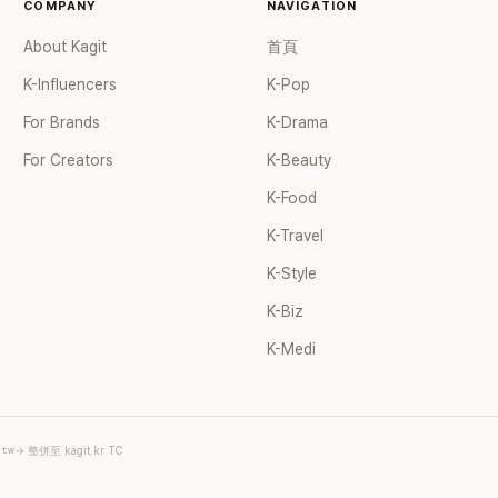
笑。 事實上，早在 2006 年，李
COMPANY
NAVIGATION
了證明自己沒有「隆乳」，真的召開
About Kagit
首頁
裝記者招待會。當時她穿著比基尼
排攝影機前，面對媒體擺出各種姿
K-Influencers
K-Pop
面至今仍被網友津津樂道。 這段
For Brands
K-Drama
議、直接公開腋下畫面自證清白的
度被提起，節目現場立刻充滿驚呼
For Creators
K-Beauty
聲，也再次讓人見識到她面對流言
去」的直率性格。其實她過去也曾在 
K-Food
節目《脫掉鞋子恢單4Men》 中，
K-Travel
那張當年引發話題的「腋下比基尼照
重提這段至今仍被粉絲視為黑歷史
K-Style
的事件。 回顧李智惠的演藝路，她
K-Biz
1998 年以混聲團體 S#arp 成員
道，該團在 2000 年代初期紅極
K-Medi
李智惠、徐智英兩位女成員，以及
炫、Chris Kim 兩位男成員組成
爆出長達四年的團內霸凌風波，甚
徐智英母親對李智惠言語辱罵、動
.tw
→ 整併至 kagit.kr TC
議，最終團體於 2002 年解散。 
後，李智惠轉型 solo，靠著綜藝