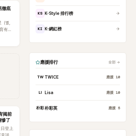
話徹底
KS
K-Style 排行榜
星（별，
KI
K-網紅榜
後育有兩
也是韓
星首度
因，竟是
她點頭
應援排行
全部
→
TW
TWICE
應援
10
LI
Lisa
應援
10
朴彩
朴彩英
應援
5
韶宥揭前
傷慘了
近日登上
罕見談及