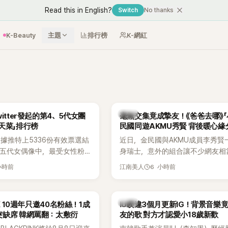
Read this in English?
Switch
No thanks
K-Beauty
主題
排行榜
K-網紅
韓星
itter發起的第4、5代女團
毫無交集竟成摯友！《爸爸去哪》「
天菜」排行榜
民國同遊AKMU秀賢 背後暖心緣
據推特上5336份有效票選結
近日，金民國與AKMU成員李秀賢
、五代女偶像中，最受女性粉
身瑞士，意外的組合讓不少網友相
其中，HATS2HEARTS成
訝。兩人過去幾乎沒有公開交集，
小時前
6 小時前
江南美人
三名，展現了她們在女性社群
一起踏上瑞士之旅，也讓粉絲紛紛
。
「他們到底是怎麼認識的？」
韓星
NK 10週年只邀40名粉絲！1成
IU睽違3個月更新IG！背景音樂
突缺席 韓網罵翻：太敷衍
友的歌 對方才認愛小18歲新歡