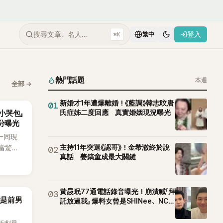
搜尋文章、名人…
登入
⌘K
繁中
熱門話題
本週
全部
→
新婚才1年遭爆離婚！《藍調》韓志旼唐
01
氏症姊二度回應 真實婚姻現況曝光
小哭包」
分曝光
一同現
主持11年突退《認哥》！金希澈終於說
當驚
02
真話 姜鎬童成最大關鍵
如今卻
好奇：
黃晸珉77通電話錄音曝光！崩潰喊「拜
03
竟是前男
託放過我」 爆料女曾是SHINee、NCT
站姐