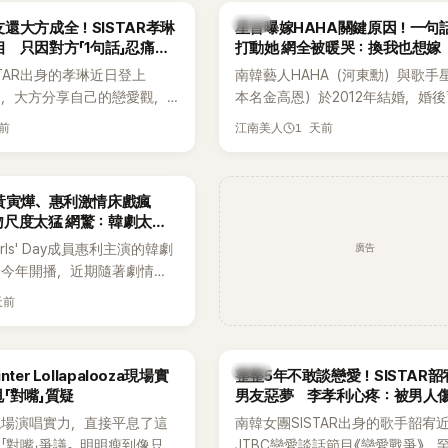
身四大經紀公司，仍憑藉鮮明
韓星
還大方成全！SISTAR孝琳
星首曝嫁HAHA關鍵原因！一句
，在海外尤其是歐美市場累積
 只因對方「1句話」忍痛放
打動她 網全被暖哭：換我也想嫁
逐漸成為第五代女團中極具辨
STAR出身的孝琳近日登上
南韓藝人HAHA（河東勳）與歌手
代代表之一。
e節目，大方分享自己的戀愛觀，
本名金高恩）於2012年結婚，婚
過去曾遭最好的朋友搶走男
子一女，一家五口生活幸福美滿，
天前
1 天前
江南美人
，當時選擇瀟灑放手，但如果
國演藝圈公認的模範夫妻。近日，
在再發生，「我絕對不會坐視
公開當年決定嫁給HAHA的關鍵原
發言掀起熱議。
一句讓她至今仍難忘的話，也成為
黃寅燁、惠利激情床戲瘋
步入婚姻的最大理由。
吻尺度太猛 網驚：韓劇太敢
廣告
rls' Day成員惠利主演的韓劇
於今年開播，近期隨著劇情進
女主角的感情線快速升溫。最
天前
集不僅上演火辣吻戲，更接連
段，讓相關片段在網路上瘋
眾熱烈討論。
韓星
ter Lollapalooza現場實
整整5年不敢談戀愛！SISTAR
「對嘴」質疑
男友惡夢 李孝利心疼：被男人
現場演唱實力，直接平息了這
南韓女團SISTAR出身的歌手韶宥
「對嘴」爭議。明明瘦到像只剩
JTBC戀愛談話節目《戀愛戰爭》，