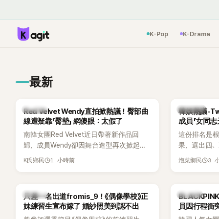
K-Pop
K-Drama
最新
K-POP
熱議討論
Red Velvet Wendy直拍掀熱議！臀部曲
韓娛熱議-Tw
線遭疑靠「臀墊」 網傻眼：太假了
成員「女同志
南韓女團Red Velvet近日帶著新作品回
這份排名是根
歸，成員Wendy卻因舞台造型再次掀起討
果，選出四
論。她日前才因暴瘦身形受到外界關注，
絲喜愛的成員。
1 小時前
3 
K氏鄉民
泡菜鄉民
又被質疑在舞台上使用臀墊，如今最新打
員包攬了前
歌舞台曝光後，再度因身形比例引發熱
中的高人氣
議。
K-POP
K-POP
只差一名出道fromis_9！《偶像學校》正
BLACKPI
妹練習生宣布嫁了 婚紗照美到認不出
員因行程衝