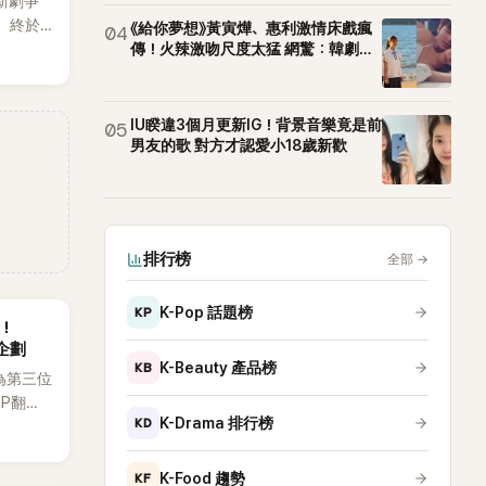
新劇爭
，終於
《給你夢想》黃寅燁、惠利激情床戲瘋
04
出20
傳！火辣激吻尺度太猛 網驚：韓劇太
敢拍
不過，
她竟選
為背景
IU睽違3個月更新IG！背景音樂竟是前
05
男友的歌 對方才認愛小18歲新歡
排行榜
全部
→
KP
K-Pop 話題榜
後！
企劃
KB
K-Beauty 產品榜
為第三位
OP翻唱
KD
K-Drama 排行榜
賢已獲
近期完
KF
K-Food 趨勢