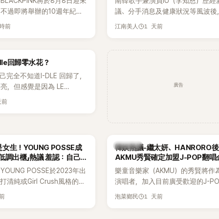
LACKPINK將於8月8日迎來
南韓歌手兼演員IU（李知恩）歷經
，不過即將舉辦的10週年紀念
議、分手消息及健康狀況等風波後
Greet活動，依舊無法看到四人合
睽違3個月更新社群平台，一口氣曬
小時前
1 天前
江南美人
MyDaily》7日報導，當天將
張近況照，讓大批粉絲又驚又喜。
秀）、Rosé與Jennie出席，
比起照片本身，更引發熱議的是，
行程安排確定缺席，再度引發粉
用前男友張基河所屬樂團的歌曲作
dle回歸零水花？
音樂，意外掀起韓網討論。
自己完全不知道I-DLE 回歸了，
廣告
亮，但感覺是因為 LE
 和 aespa 佔據了市場。
天前
熱議討論
女生！YOUNG POSSE成
韓娛熱議-繼太妍、HANRORO
低調出櫃」熱議 羞認：自己
AKMU秀賢確定加盟J-POP翻唱
OUNG POSSE於2023年出
樂童音樂家（AKMU）的秀賢將作
清純或Girl Crush風格的女
演唱者，加入目前廣受歡迎的J-P
濃厚的Hip-Hop元素、自
企劃。繼太妍和Hanroro之後，秀
天前
1 天前
泡菜鄉民
員親自參與創作為特色，MV也
選為第三首翻唱歌曲的主唱，並於
頭、塗鴉、滑板等文化元素。
成錄音。