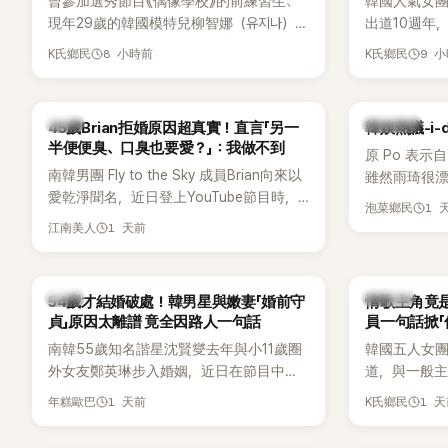
曾參加選秀節目《偶像學校》的前練習生、
韓國人氣女團B
現年29歲的韓國模特兒柳智娜（유지나），
出道10週年
近日無預警在社群平台公開一系列婚紗
Meet & 
8 小時前
9 
K氏鄉民
K氏鄉民
照，親自宣布即將步入婚姻，消息曝光後
體。根據韓媒《
讓不少曾追看節目的粉絲又驚又喜，紛紛
由Jisoo（智
送上祝福。
Lisa則因
韓星
熱議討論
45歲Brian拒婚原因超真實！直言「另一
韓娛熱議-i-
絲熱議。
半便便臭、口臭也要愛？」：我做不到
原 Po 表示
南韓男團 Fly to the Sky 成員Brian向來以
雖然雨琦很漂
愛乾淨聞名，近日登上YouTube節目時，
SSERAFIM
1 
泡菜鄉民
再度談到自己的婚姻觀，直言無法理解「連
1 天前
江南美人
另一半的口臭、便便臭都要愛」這種說法，
更大方表明自己是不婚主義者，一番超直
白發言掀起熱議。
韓星
K-POP
54歲才結婚破處！韓男星與嫩妻「婚前守
情歌主角竟是
貞」原因太離譜 竟全因路人一句話
員一句話掀「
都不敢聽
南韓55歲知名諧星沈賢燮去年與小11歲圈
韓國五人女團Y
外女友鄭英琳步入婚姻，近日在節目中分
道，與一般主打
享與妻子的戀愛故事，笑稱兩人原本想享
團不同，她們以
1 天前
1 
年糕歐巴
K氏鄉民
受兩人世界，沒想到站在飯店門口時竟被
創Rap及成
路人認出，還一路替他們加油打氣，讓他
融入美式街