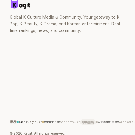
Global K-Culture Media & Community. Your gateway to K-
Pop, K-Beauty, K-Drama, and Korean entertainment. Real-
time rankings, news, and community.
服務
Kagit
kagit.kr
wishnote
wishnote.kr
wishnote.tw
wishnote
即將推出
©
2026
Kagit. All rights reserved.