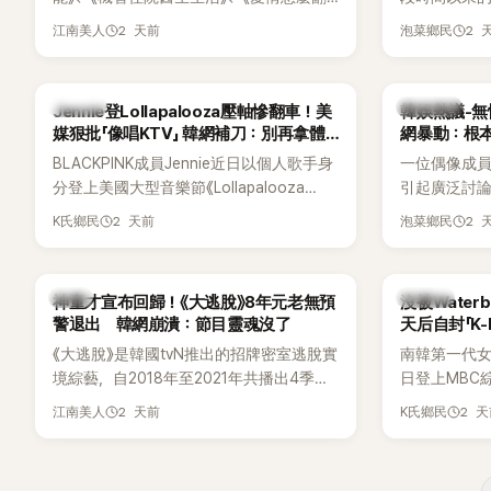
譯？》、《努力克服自卑的我們》等多部熱門
骨頭，怎麼
2 天前
2 
江南美人
泡菜鄉民
作品，躍升為韓劇新一代女神代表，不僅
音量？
演技備受肯定，精緻五官與清新空靈的氣
質也擄獲大批粉絲。近日，她因分享一組
K-POP
熱議討論
Jennie登Lollapalooza壓軸慘翻車！美
韓娛熱議-無
近況照意外掀起熱議，不是因為仙氣十足
媒狠批「像唱KTV」 韓網補刀：別再拿體
網暴動：根
的美貌，而是藏在纖細身材下的超狂背肌
力當藉口
BLACKPINK成員Jennie近日以個人歌手身
一位偶像成
與肩膀線條，反差感十足，讓不少網友看
分登上美國大型音樂節《Lollapalooza
引起廣泛討
傻直呼：「原來她身材這麼猛！」
Chicago》主舞台，不僅成為首位擔任該音
僅外型出眾
2 天前
2 
K氏鄉民
泡菜鄉民
樂節Headliner（壓軸主秀）的K-POP女
SOLO歌手，寫下全新紀錄。然而，演出結
束後卻掀起兩極評價，不僅現場歌唱實力
韓星
K-POP
神童才宣布回歸！《大逃脫》8年元老無預
沒被Wate
遭部分網友質疑，就連美國當地媒體也毫
警退出 韓網崩潰：節目靈魂沒了
天后自封「K
不留情給出負評，甚至形容整場演出「就像
《大逃脫》是韓國tvN推出的招牌密室逃脫實
南韓第一代女團
一場豪華KTV」。
境綜藝，自2018年至2021年共播出4季，
日登上MBC綜藝
由鄭鍾淵PD打造完整的「大逃脫宇宙
分享近況，
2 天前
2 
江南美人
K氏鄉民
（DTCU）」，憑藉燒腦劇情、電影級場景
Waterbo
與龐大世界觀，累積大批死忠粉絲，被譽
演出，更幽默
為韓國最具代表性的密室逃脫綜藝之一。
『Bada（海）