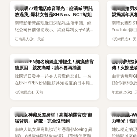
害羞到最後直接放棄進飯店，意外成了婚
雖然並非出
韓星
K-POP
黃晸珉77通電話錄音曝光！崩潰喊「拜託
遭閨蜜搶男友
前一直堅守「婚前守貞」的原因之一。
的音樂風格
放過我」 爆料女曾是SHINee、NCT站姐
親揭當年真相
不少人氣，
手
南韓影帝黃晸珉近日深陷私生活爭議，經
南韓女團SI
識度的新生
紀公司日前強硬表示，網路爆料女子A某涉
YouTub
嫌長期跟蹤黃晸珉，已正式採取法律行
更首度坦承
1 天前
1 
江南美人
K氏鄉民
動。不過，A並未停止發聲，持續透過社群
友。她表示
平台公開爆料，反駁經紀公司的說法，強
同樣的事情現
調兩人一直維持雙向聯繫，並非外界所稱
不管」，直率
K-POP
韓劇
ENHYPEN知名粉絲直播輕生！網瘋猜背
《給你夢想》
的單方面騷擾。如今，韓媒《Dispatch》再
後原因 親友痛喊：請不要再揣測
傳！火辣激
曝光雙方77通電話的錄音內容，而A也首
拍
韓國近日發生一起令人震驚的悲劇。一名
由黃寅燁與Gi
度承認自己過去曾是SHINee、NCT等偶像
在ENHYPEN粉絲圈頗具知名度的日本籍女
《給你夢想》
團體的「站姐」，事件持續延燒。
粉絲，日前在TikTok直播期間輕生，最終
入高潮，男
1 天前
2 
K氏鄉民
年糕歐巴
不幸身亡，消息曝光後震驚韓網，也讓不
新播出的第8
少粉絲湧入社群平台哀悼。事發後，死者
出現床戲橋
親友也陸續出面證實噩耗，並呼籲外界停
傳，引發觀
韓星
熱議討論
清純女神藏反差身材！高胤禎露背洩「超
韓娛熱議-Win
止揣測，盼逝者安息。
猛背肌」 網驚：完全沒想到
力曝光！狠甩
南韓人氣女星高胤禎近年憑藉《Moving 異
她以穩定的
能》、《機智住院醫生生活》、《愛情怎麼翻
段時間以來的