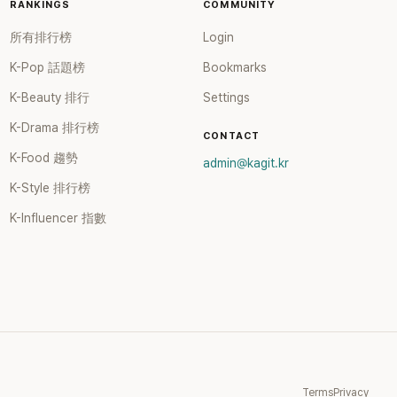
智惠就為
RANKINGS
COMMUNITY
了一場泳
所有排行榜
Login
站在一
勢，畫
K-Pop 話題榜
Bookmarks
為平息爭
K-Beauty 排行
Settings
往事再
聲與笑
K-Drama 排行榜
時「豁出
CONTACT
SBS
K-Food 趨勢
admin@kagit.kr
親自公開
K-Style 排行榜
」，再次
代表作
K-Influencer 指數
於
身分出
一時，由
張錫
。不過後來
至傳出
手等爭
團體解散
與歌唱實
Terms
Privacy