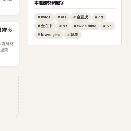
本週趨勢關鍵字
整5年沒
原因，
#
twice
#
bts
#
金宣虎
#
gd
白讓現
#
金在中
#
txt
#
twice mina
#
ive
開「比
#
brave girls
#
韓星
因為身材
動過隆乳
火線，召
這場記者
至今的
節目中親
題再度被
藝節目
請同時
群」
13位
的生活日
李智惠會
。聊到