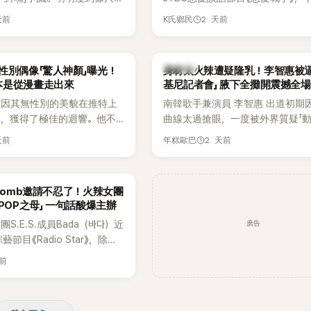
還能唱出這麼驚人的爆發力和
自己的感情生活，不僅坦言已經整
天前
2 天前
K氏鄉民
有談戀愛，更首度透露空窗至今的
全與上一段戀情有關，一番真心告
場來賓都相當震驚。
K-POP
性別偶像「驚人神顏」曝光！
身材太火辣遭疑隆乳！李智惠被逼
本是從漫畫走出來
基尼記者會」 腋下全攤開震撼全場
員因其無性別的美貌在推特上
南韓歌手兼演員 李智惠 出道初期
論，獲得了極佳的迴響。他不
曲線太過搶眼，一度被外界質疑「
，舞技也備受讚譽。
手術」，最後甚至被公司安排親上
天前
2 天前
年糕歐巴
開前所未見的「泳裝記者會」澄清。
會後來還被韓國演藝圈點名為流傳
「三大記者會」之一。近日她在綜藝
rbomb邀請不忍了！火辣女團
口回憶這段「隆乳疑雲黑歷史」，話
-POP之母」 一句話酸爆主辦
翻出來熱議。 2日播出的 SBS 綜
廣告
S.E.S.成員Bada（바다）近
《我的經紀人太難搞－秘書鎮》，邀
節目《Radio Star》，除了
兼顧工作與育兒的演藝圈代表「媽媽
還罕見公開向夏季音樂節
——李智惠、李賢怡、李恩亨，以第
天前
mb喊話，笑稱自己至今從未受邀
「My Star」身分登場，分享最真實
表示：「我名字就叫
常。 節目一開始，李瑞鎮 率先與
』，Waterbomb卻沒找我，這
合，兩人邊搭車邊聊天，氣氛輕鬆