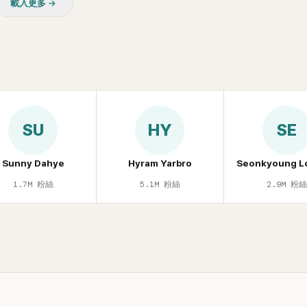
載入更多 →
皮毛。」一番話笑翻全場，也
最近的新聞，李瑞鎮突然直球發問
議。
是上新聞了？說妳去做整形？是人
手術嗎？」一貫犀利又不留情的問
場瞬間笑成一片。對此，李智惠也
躲，淡定接招，兩人鬥嘴默契十足。
接著一路延燒到過去的爭議。李瑞
補刀：「妳以前不是還在游泳池開
會？」直接點名她當年的風波。李
SU
HY
SE
忍不住笑說：「哥怎麼連這個都知道
鎮則回嘴：「那時候新聞鬧那麼大
才奇怪吧。」一來一往，氣氛反而
Sunny Dahye
Hyram Yarbro
Seonkyoung L
鬆。 談到當年情況，李智惠終於鬆
1.7M
粉絲
5.1M
粉絲
2.9M
粉
言，當時確實被質疑動過隆胸手術
憶：「拍了比基尼照片之後，就開
不是去隆乳了。」為了澄清誤會，
自站出來說清楚。 李智惠進一步
時隆胸手術幾乎只有「腋下切開」一
「所以我就想，既然一直說我有做
脆把腋下給大家看，證明我根本沒
一句話說完，全場瞬間炸鍋，來賓