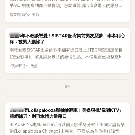
爭議。明明瘦到像只剩骨頭，怎麼還能唱出這麼驚人的爆發力
和音量？
2 天前
泡菜鄉民
韓星
整整5年不敢談戀愛！SISTAR韶宥揭前男友惡夢 李孝利心
疼：被男人傷慘了
南韓女團SISTAR出身的歌手韶宥近日登上JTBC戀愛談話節目
《戀愛戰爭》，罕見談及自己的感情生活，不僅坦言已經整整5
年沒有談戀愛，更首度透露空窗至今的原因，全與上一段戀情
2 天前
K氏鄉民
有關，一番真心告白讓現場來賓都相當震驚。
廣告
K-POP
Jennie登Lollapalooza壓軸慘翻車！美媒狠批「像唱KTV」
韓網補刀：別再拿體力當藉口
BLACKPINK成員Jennie近日以個人歌手身分登上美國大型音樂
節《Lollapalooza Chicago》主舞台，不僅成為首位擔任該音樂