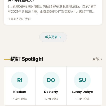
潰：節目靈魂沒了
惠、李賢怡、李恩亨，以第13位「My Star」身分登場，分享最真
《大逃脫》是韓國tvN推出的招牌密室逃脫實境綜藝，自2018年
實的生活日常。 節目一開始，李瑞鎮 率先與李智惠會合，兩人
至2021年共播出4季，由鄭鍾淵PD打造完整的「大逃脫宇宙
邊搭車邊聊天，氣氛輕鬆。聊到最近的新聞，李瑞鎮突然直球
（DTCU）」，憑藉燒腦劇情、電影級場景與龐大世界觀，累積
發問：「妳不是上新聞了？說妳去做整形？是人中縮短手術嗎？」
2 天前
江南美人
大批死忠粉絲，被譽為韓國最具代表性的密室逃脫綜藝之一。
一貫犀利又不留情的問法，讓現場瞬間笑成一片。對此，李智
惠也毫不閃躲，淡定接招，兩人鬥嘴默契十足。 話題接著一路
延燒到過去的爭議。李瑞鎮脫口補刀：「妳以前不是還在游泳池
載入更多 →
開過記者會？」直接點名她當年的風波。李智惠聽了忍不住笑
說：「哥怎麼連這個都知道？」李瑞鎮則回嘴：「那時候新聞鬧那
麼大，不知道才奇怪吧。」一來一往，氣氛反而更加輕鬆。 談到
當年情況，李智惠終於鬆口坦言，當時確實被質疑動過隆胸手
網紅 Spotlight
全部
→
術。她回憶：「拍了比基尼照片之後，就開始被說是不是去隆乳
了。」為了澄清誤會，她只好親自站出來說清楚。 李智惠進一步
解釋，當時隆胸手術幾乎只有「腋下切開」一種方式，「所以我就
想，既然一直說我有做，那我乾脆把腋下給大家看，證明我根
RI
DO
SU
本沒動過。」一句話說完，全場瞬間炸鍋，來賓又驚又笑。 事實
上，早在 2006 年，李智惠就為了證明自己沒有「隆乳」，真的
召開了一場泳裝記者招待會。當時她穿著比基尼站在一排攝影
Risabae
Doctorly
Sunny Dahye
H
機前，面對媒體擺出各種姿勢，畫面至今仍被網友津津樂道。
4.0M
粉絲
4.7M
粉絲
1.7M
粉絲
這段為平息爭議、直接公開腋下畫面自證清白的往事再度被提