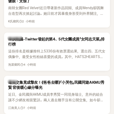
傻眼：太假了
南韓女團Red Velvet近日帶著新作品回歸，成員Wendy卻因舞
台造型再次掀起討論。她日前才因暴瘦身形受到外界關注，又
被質疑在舞台上使用臀墊，如今最新打歌舞台曝光後，再度因
2 小時前
K氏鄉民
身形比例引發熱議。
熱議討論
韓娛熱議-Twitter發起的第4、5代女團成員「女同志天菜」排
行榜
這份排名是根據推特上5336份有效票選結果，選出四、五代女
偶像中，最受女性粉絲喜愛的成員。其中，HATS2HEARTS成
員包攬了前三名，展現了她們在女性社群中的高人氣。
4 小時前
泡菜鄉民
韓星
毫無交集竟成摯友！《爸爸去哪》「小哭包」民國同遊AKMU秀
賢 背後暖心緣分曝光
近日，金民國與AKMU成員李秀賢一同現身瑞士，意外的組合
讓不少網友相當驚訝。兩人過去幾乎沒有公開交集，如今卻一
起踏上瑞士之旅，也讓粉絲紛紛好奇：「他們到底是怎麼認識
7 小時前
江南美人
的？」