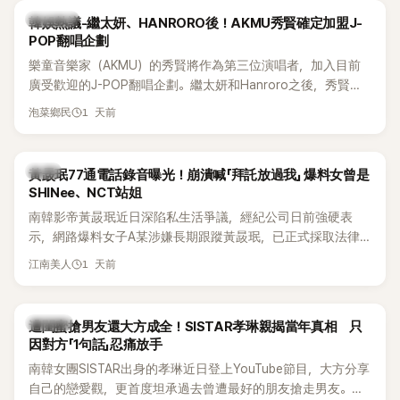
為第五代女團中極具辨識度的新生代代表之一。
熱議討論
韓娛熱議-繼太妍、HANRORO後！AKMU秀賢確定加盟J-
POP翻唱企劃
樂童音樂家（AKMU）的秀賢將作為第三位演唱者，加入目前
廣受歡迎的J-POP翻唱企劃。繼太妍和Hanroro之後，秀賢已
獲選為第三首翻唱歌曲的主唱，並於近期完成錄音。
1 天前
泡菜鄉民
韓星
黃晸珉77通電話錄音曝光！崩潰喊「拜託放過我」 爆料女曾是
SHINee、NCT站姐
南韓影帝黃晸珉近日深陷私生活爭議，經紀公司日前強硬表
示，網路爆料女子A某涉嫌長期跟蹤黃晸珉，已正式採取法律
行動。不過，A並未停止發聲，持續透過社群平台公開爆料，反
1 天前
江南美人
駁經紀公司的說法，強調兩人一直維持雙向聯繫，並非外界所
稱的單方面騷擾。如今，韓媒《Dispatch》再曝光雙方77通電話
的錄音內容，而A也首度承認自己過去曾是SHINee、NCT等偶
K-POP
遭閨蜜搶男友還大方成全！SISTAR孝琳親揭當年真相 只
像團體的「站姐」，事件持續延燒。
因對方「1句話」忍痛放手
南韓女團SISTAR出身的孝琳近日登上YouTube節目，大方分享
自己的戀愛觀，更首度坦承過去曾遭最好的朋友搶走男友。她