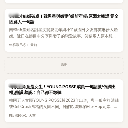
韓星
54歲才結婚破處！韓男星與嫩妻「婚前守貞」原因太離譜 竟全
因路人一句話
南韓55歲知名諧星沈賢燮去年與小11歲圈外女友鄭英琳步入婚
姻，近日在節目中分享與妻子的戀愛故事，笑稱兩人原本想享
受兩人世界，沒想到站在飯店門口時竟被路人認出，還一路替
1 天前
年糕歐巴
他們加油打氣，讓他害羞到最後直接放棄進飯店，意外成了婚
前一直堅守「婚前守貞」的原因之一。
廣告
K-POP
情歌主角竟是女生！YOUNG POSSE成員一句話掀「低調出
櫃」熱議 羞認：自己都不敢聽
韓國五人女團YOUNG POSSE於2023年出道，與一般主打清純
或Girl Crush風格的女團不同，她們以濃厚的Hip-Hop元素、自
創Rap及成員親自參與創作為特色，MV也融入美式街頭、塗
1 天前
K氏鄉民
鴉、滑板等文化元素。雖然並非出身四大經紀公司，仍憑藉鮮
明的音樂風格，在海外尤其是歐美市場累積不少人氣，逐漸成