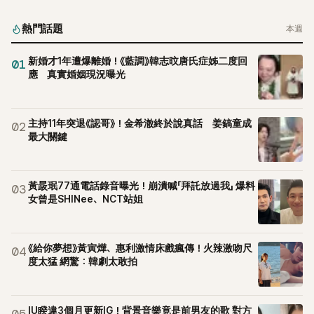
起，節目現場立刻充滿驚呼聲與笑聲，也再次讓人見識到她面
對流言時「豁出去」的直率性格。其實她過去也曾在 SBS 節目
熱門話題
本週
《脫掉鞋子恢單4Men》 中，親自公開那張當年引發話題的「腋下
比基尼照」，再次重提這段至今仍被粉絲視為黑歷史代表作的事
新婚才1年遭爆離婚！《藍調》韓志旼唐氏症姊二度回
01
件。 回顧李智惠的演藝路，她於 1998 年以混聲團體 S#arp 成
應 真實婚姻現況曝光
員身分出道，該團在 2000 年代初期紅極一時，由李智惠、徐
智英兩位女成員，以及張錫炫、Chris Kim 兩位男成員組成。不
過後來爆出長達四年的團內霸凌風波，甚至傳出徐智英母親對
主持11年突退《認哥》！金希澈終於說真話 姜鎬童成
02
李智惠言語辱罵、動手等爭議，最終團體於 2002 年解散。 團
最大關鍵
體解散後，李智惠轉型 solo，靠著綜藝與歌唱實力持續活躍演
藝圈。據悉，她當年能加入 S#arp，也與 李尚敏 的賞識有關。
感情方面，李智惠於 2017 年與圈外男友結婚，婚後育有兩個
黃晸珉77通電話錄音曝光！崩潰喊「拜託放過我」 爆料
03
女兒，一家四口生活幸福美滿。如今除了持續活躍於綜藝節
女曾是SHINee、NCT站姐
目，她經營的 YouTube 頻道也即將突破百萬訂閱，近年內容深
受網友喜愛，再度迎來事業第二春。
《給你夢想》黃寅燁、惠利激情床戲瘋傳！火辣激吻尺
04
度太猛 網驚：韓劇太敢拍
IU睽違3個月更新IG！背景音樂竟是前男友的歌 對方