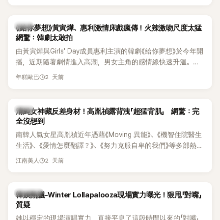
台哀悼。事發後，死者親友也陸續出面證實噩耗，並呼籲外界
停止揣測，盼逝者安息。
韓劇
《給你夢想》黃寅燁、惠利激情床戲瘋傳！火辣激吻尺度太猛
網驚：韓劇太敢拍
由黃寅燁與Girls' Day成員惠利主演的韓劇《給你夢想》於今年開
播，近期隨著劇情進入高潮，男女主角的感情線快速升溫。最
新播出的第8集不僅上演火辣吻戲，更接連出現床戲橋段，讓
2 天前
年糕歐巴
相關片段在網路上瘋傳，引發觀眾熱烈討論。
韓星
清純女神藏反差身材！高胤禎露背洩「超猛背肌」 網驚：完
全沒想到
南韓人氣女星高胤禎近年憑藉《Moving 異能》、《機智住院醫生
生活》、《愛情怎麼翻譯？》、《努力克服自卑的我們》等多部熱門
作品，躍升為韓劇新一代女神代表，不僅演技備受肯定，精緻
2 天前
江南美人
五官與清新空靈的氣質也擄獲大批粉絲。近日，她因分享一組
近況照意外掀起熱議，不是因為仙氣十足的美貌，而是藏在纖
細身材下的超狂背肌與肩膀線條，反差感十足，讓不少網友看
熱議討論
韓娛熱議-Winter Lollapalooza現場實力曝光！狠甩「對嘴」
傻直呼：「原來她身材這麼猛！」
質疑
她以穩定的現場演唱實力，直接平息了這段時間以來的「對嘴」