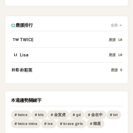
應援排行
全部
→
TW
TWICE
應援
10
LI
Lisa
應援
10
朴彩
朴彩英
應援
5
本週趨勢關鍵字
#
twice
#
bts
#
金宣虎
#
gd
#
金在中
#
txt
#
twice mina
#
ive
#
brave girls
#
韓星