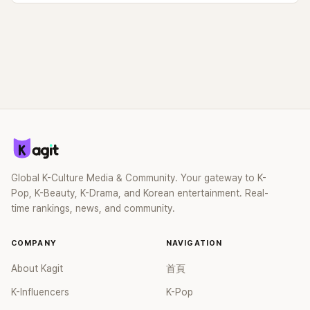
Global K-Culture Media & Community. Your gateway to K-
Pop, K-Beauty, K-Drama, and Korean entertainment. Real-
time rankings, news, and community.
COMPANY
NAVIGATION
About Kagit
首頁
K-Influencers
K-Pop