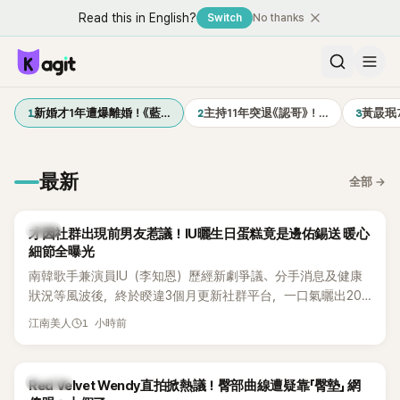
Read this in English?
Switch
No thanks
1
2
3
新婚才1年遭爆離婚！《藍…
主持11年突退《認哥》！…
黃晸珉
最新
全部
→
韓星
才因社群出現前男友惹議！IU曬生日蛋糕竟是邊佑錫送 暖心
細節全曝光
南韓歌手兼演員IU（李知恩）歷經新劇爭議、分手消息及健康
狀況等風波後，終於睽違3個月更新社群平台，一口氣曬出20
張近況照，讓大批粉絲又驚又喜。其中，一張生日蛋糕照意外
1 小時前
江南美人
掀起熱議，不僅送禮人的身分曝光，就連貼文背景音樂也被眼
尖網友發現暗藏玄機，在韓網引發兩波討論。
K-POP
Red Velvet Wendy直拍掀熱議！臀部曲線遭疑靠「臀墊」 網