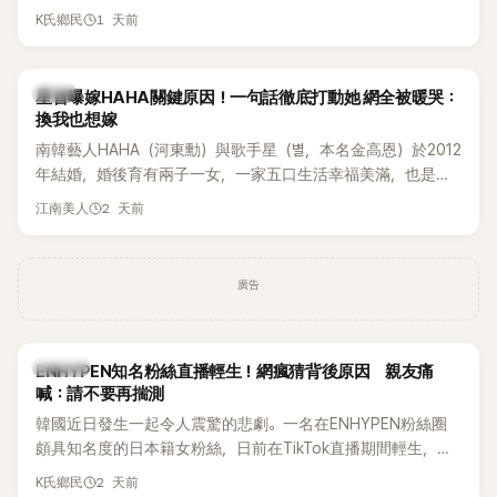
表示，當時選擇瀟灑放手，但如果同樣的事情現在再發生，「我
1 天前
K氏鄉民
絕對不會坐視不管」，直率發言掀起熱議。
韓星
星首曝嫁HAHA關鍵原因！一句話徹底打動她 網全被暖哭：
換我也想嫁
南韓藝人HAHA（河東勳）與歌手星（별，本名金高恩）於2012
年結婚，婚後育有兩子一女，一家五口生活幸福美滿，也是韓
國演藝圈公認的模範夫妻。近日，星首度公開當年決定嫁給
2 天前
江南美人
HAHA的關鍵原因，竟是一句讓她至今仍難忘的話，也成為她
點頭步入婚姻的最大理由。
廣告
K-POP
ENHYPEN知名粉絲直播輕生！網瘋猜背後原因 親友痛
喊：請不要再揣測
韓國近日發生一起令人震驚的悲劇。一名在ENHYPEN粉絲圈
頗具知名度的日本籍女粉絲，日前在TikTok直播期間輕生，最
終不幸身亡，消息曝光後震驚韓網，也讓不少粉絲湧入社群平
2 天前
K氏鄉民