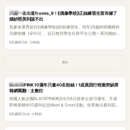
K-POP
只差一名出道fromis_9！《偶像學校》正妹練習生宣布嫁了
婚紗照美到認不出
曾參加選秀節目《偶像學校》的前練習生、現年29歲的韓國模特
兒柳智娜（유지나），近日無預警在社群平台公開一系列婚紗
照，親自宣布即將步入婚姻，消息曝光後讓不少曾追看節目的
8 小時前
K氏鄉民
粉絲又驚又喜，紛紛送上祝福。
廣告
K-POP
BLACKPINK 10週年只邀40名粉絲！1成員因行程衝突缺席
韓網罵翻：太敷衍
韓國人氣女團BLACKPINK將於8月8日迎來出道10週年，不過
即將舉辦的10週年紀念Meet & Greet活動，依舊無法看到四人
合體。根據韓媒《MyDaily》7日報導，當天將由Jisoo（智秀）、
10 小時前
K氏鄉民
Rosé與Jennie出席，Lisa則因行程安排確定缺席，再度引發粉
絲熱議。