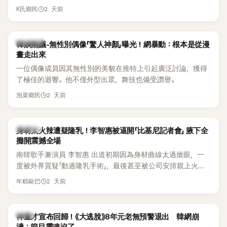
節Headliner（壓軸主秀）的K-POP女SOLO歌手，寫下全新紀
2 天前
K氏鄉民
錄。然而，演出結束後卻掀起兩極評價，不僅現場歌唱實力遭
部分網友質疑，就連美國當地媒體也毫不留情給出負評，甚至
形容整場演出「就像一場豪華KTV」。
熱議討論
韓娛熱議-無性別偶像「驚人神顏」曝光！網暴動：根本是從漫
畫走出來
一位偶像成員因其無性別的美貌在推特上引起廣泛討論，獲得
了極佳的迴響。他不僅外型出眾，舞技也備受讚譽。
2 天前
泡菜鄉民
K-POP
身材太火辣遭疑隆乳！李智惠被逼開「比基尼記者會」 腋下全
攤開震撼全場
南韓歌手兼演員 李智惠 出道初期因為身材曲線太過搶眼，一
度被外界質疑「動過隆乳手術」，最後甚至被公司安排親上火
線，召開前所未見的「泳裝記者會」澄清。這場記者會後來還被
2 天前
年糕歐巴
韓國演藝圈點名為流傳至今的「三大記者會」之一。近日她在綜
藝節目中親口回憶這段「隆乳疑雲黑歷史」，話題再度被翻出來
熱議。 2日播出的 SBS 綜藝節目《我的經紀人太難搞－秘書
韓星
神童才宣布回歸！《大逃脫》8年元老無預警退出 韓網崩
鎮》，邀請同時兼顧工作與育兒的演藝圈代表「媽媽群」——李智