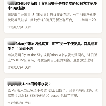
韓星
IU睽違3個月更新IG！背景音樂竟是前男友的歌 對方才認愛
小18歲新歡
南韓歌手兼演員IU（李知恩）歷經新劇爭議、分手消息及健康
狀況等風波後，終於睽違3個月更新社群平台，一口氣曬出20
張近況照，讓大批粉絲又驚又喜。不過，比起照片本身，更引
1 天前
江南美人
發熱議的是，她竟選用前男友張基河所屬樂團的歌曲作為背景
音樂，意外掀起韓網討論。
韓星
45歲Brian拒婚原因超真實！直言「另一半便便臭、口臭也要
愛？」：我做不到
南韓男團 Fly to the Sky 成員Brian向來以愛乾淨聞名，近日登
上YouTube節目時，再度談到自己的婚姻觀，直言無法理解「連
另一半的口臭、便便臭都要愛」這種說法，更大方表明自己是不
1 天前
江南美人
婚主義者，一番超直白發言掀起熱議。
熱議討論
韓娛熱議-i-dle回歸零水花？
原 Po 表示自己完全不知道I-DLE 回歸了，雖然雨琦很漂亮，但
感覺是因為 LE SSERAFIM 和 aespa 佔據了市場。
1 天前
泡菜鄉民