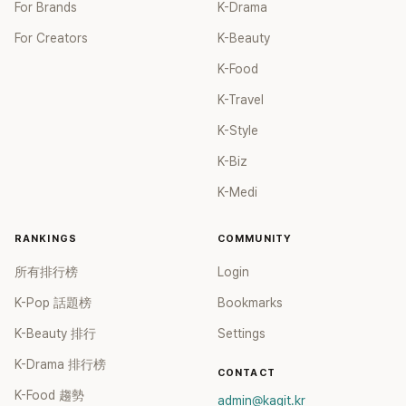
For Brands
K-Drama
For Creators
K-Beauty
K-Food
K-Travel
K-Style
K-Biz
K-Medi
RANKINGS
COMMUNITY
所有排行榜
Login
K-Pop 話題榜
Bookmarks
K-Beauty 排行
Settings
K-Drama 排行榜
CONTACT
K-Food 趨勢
admin@kagit.kr