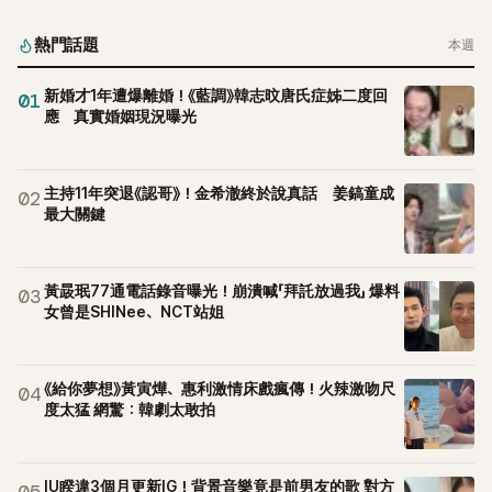
熱門話題
本週
新婚才1年遭爆離婚！《藍調》韓志旼唐氏症姊二度回
01
應 真實婚姻現況曝光
主持11年突退《認哥》！金希澈終於說真話 姜鎬童成
02
最大關鍵
黃晸珉77通電話錄音曝光！崩潰喊「拜託放過我」 爆料
03
女曾是SHINee、NCT站姐
《給你夢想》黃寅燁、惠利激情床戲瘋傳！火辣激吻尺
04
度太猛 網驚：韓劇太敢拍
IU睽違3個月更新IG！背景音樂竟是前男友的歌 對方