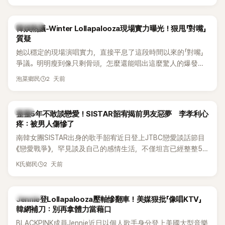
五官與清新空靈的氣質也擄獲大批粉絲。近日，她因分享一組
近況照意外掀起熱議，不是因為仙氣十足的美貌，而是藏在纖
細身材下的超狂背肌與肩膀線條，反差感十足，讓不少網友看
熱議討論
韓娛熱議-Winter Lollapalooza現場實力曝光！狠甩「對嘴」
傻直呼：「原來她身材這麼猛！」
質疑
她以穩定的現場演唱實力，直接平息了這段時間以來的「對嘴」
爭議。明明瘦到像只剩骨頭，怎麼還能唱出這麼驚人的爆發力
和音量？
2 天前
泡菜鄉民
韓星
整整5年不敢談戀愛！SISTAR韶宥揭前男友惡夢 李孝利心
疼：被男人傷慘了
南韓女團SISTAR出身的歌手韶宥近日登上JTBC戀愛談話節目
《戀愛戰爭》，罕見談及自己的感情生活，不僅坦言已經整整5
年沒有談戀愛，更首度透露空窗至今的原因，全與上一段戀情
2 天前
K氏鄉民
有關，一番真心告白讓現場來賓都相當震驚。
K-POP
Jennie登Lollapalooza壓軸慘翻車！美媒狠批「像唱KTV」
韓網補刀：別再拿體力當藉口
BLACKPINK成員Jennie近日以個人歌手身分登上美國大型音樂