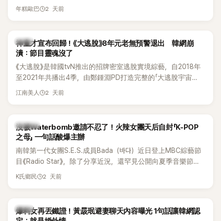
線，召開前所未見的「泳裝記者會」澄清。這場記者會後來還被
2 天前
年糕歐巴
韓國演藝圈點名為流傳至今的「三大記者會」之一。近日她在綜
藝節目中親口回憶這段「隆乳疑雲黑歷史」，話題再度被翻出來
熱議。 2日播出的 SBS 綜藝節目《我的經紀人太難搞－秘書
韓星
神童才宣布回歸！《大逃脫》8年元老無預警退出 韓網崩
鎮》，邀請同時兼顧工作與育兒的演藝圈代表「媽媽群」——李智
潰：節目靈魂沒了
惠、李賢怡、李恩亨，以第13位「My Star」身分登場，分享最真
《大逃脫》是韓國tvN推出的招牌密室逃脫實境綜藝，自2018年
實的生活日常。 節目一開始，李瑞鎮 率先與李智惠會合，兩人
至2021年共播出4季，由鄭鍾淵PD打造完整的「大逃脫宇宙
邊搭車邊聊天，氣氛輕鬆。聊到最近的新聞，李瑞鎮突然直球
（DTCU）」，憑藉燒腦劇情、電影級場景與龐大世界觀，累積
發問：「妳不是上新聞了？說妳去做整形？是人中縮短手術嗎？」
2 天前
江南美人
大批死忠粉絲，被譽為韓國最具代表性的密室逃脫綜藝之一。
一貫犀利又不留情的問法，讓現場瞬間笑成一片。對此，李智
惠也毫不閃躲，淡定接招，兩人鬥嘴默契十足。 話題接著一路
延燒到過去的爭議。李瑞鎮脫口補刀：「妳以前不是還在游泳池
K-POP
沒被Waterbomb邀請不忍了！火辣女團天后自封「K-POP
開過記者會？」直接點名她當年的風波。李智惠聽了忍不住笑
之母」 一句話酸爆主辦
說：「哥怎麼連這個都知道？」李瑞鎮則回嘴：「那時候新聞鬧那
南韓第一代女團S.E.S.成員Bada（바다）近日登上MBC綜藝節
麼大，不知道才奇怪吧。」一來一往，氣氛反而更加輕鬆。 談到
目《Radio Star》，除了分享近況，還罕見公開向夏季音樂節
當年情況，李智惠終於鬆口坦言，當時確實被質疑動過隆胸手
Waterbomb喊話，笑稱自己至今從未受邀演出，更幽默表示：
2 天前
K氏鄉民
術。她回憶：「拍了比基尼照片之後，就開始被說是不是去隆乳
「我名字就叫『Bada（海）』，Waterbomb卻沒找我，這根本只
了。」為了澄清誤會，她只好親自站出來說清楚。 李智惠進一步
是懂了皮毛。」一番話笑翻全場，也引發網友熱議。
解釋，當時隆胸手術幾乎只有「腋下切開」一種方式，「所以我就
韓星
想，既然一直說我有做，那我乾脆把腋下給大家看，證明我根
爆料女再丟鐵證！黃晸珉避妻聊天內容曝光 1句話讓韓網認