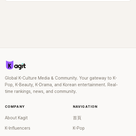
Global K-Culture Media & Community. Your gateway to K-
Pop, K-Beauty, K-Drama, and Korean entertainment. Real-
time rankings, news, and community.
COMPANY
NAVIGATION
About Kagit
首頁
K-Influencers
K-Pop