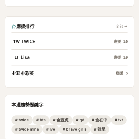
應援排行
全部
→
TW
TWICE
應援
10
LI
Lisa
應援
10
朴彩
朴彩英
應援
5
本週趨勢關鍵字
#
twice
#
bts
#
金宣虎
#
gd
#
金在中
#
txt
#
twice mina
#
ive
#
brave girls
#
韓星