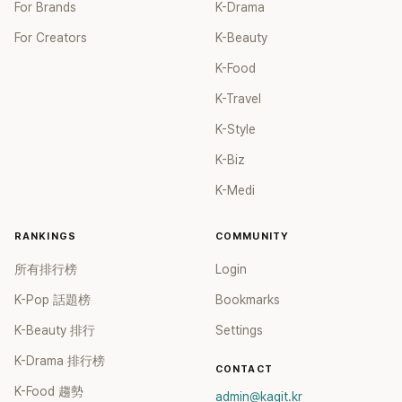
For Brands
K-Drama
For Creators
K-Beauty
K-Food
K-Travel
K-Style
K-Biz
K-Medi
RANKINGS
COMMUNITY
所有排行榜
Login
K-Pop 話題榜
Bookmarks
K-Beauty 排行
Settings
K-Drama 排行榜
CONTACT
K-Food 趨勢
admin@kagit.kr