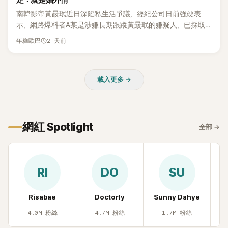
定：就是婚外情
本沒動過。」一句話說完，全場瞬間炸鍋，來賓又驚又笑。 事實
上，早在 2006 年，李智惠就為了證明自己沒有「隆乳」，真的
南韓影帝黃晸珉近日深陷私生活爭議，經紀公司日前強硬表
召開了一場泳裝記者招待會。當時她穿著比基尼站在一排攝影
示，網路爆料者A某是涉嫌長期跟蹤黃晸珉的嫌疑人，已採取
機前，面對媒體擺出各種姿勢，畫面至今仍被網友津津樂道。
法律行動。不過，A某並未因此停止發聲，5日再度透過社群平
2 天前
年糕歐巴
這段為平息爭議、直接公開腋下畫面自證清白的往事再度被提
台公開更多內容，反駁經紀公司的說法，強調兩人的聯繫一直
起，節目現場立刻充滿驚呼聲與笑聲，也再次讓人見識到她面
都是「雙向互動」，並非外界所稱的單方面騷擾。
對流言時「豁出去」的直率性格。其實她過去也曾在 SBS 節目
《脫掉鞋子恢單4Men》 中，親自公開那張當年引發話題的「腋下
載入更多 →
比基尼照」，再次重提這段至今仍被粉絲視為黑歷史代表作的事
件。 回顧李智惠的演藝路，她於 1998 年以混聲團體 S#arp 成
員身分出道，該團在 2000 年代初期紅極一時，由李智惠、徐
智英兩位女成員，以及張錫炫、Chris Kim 兩位男成員組成。不
網紅 Spotlight
全部
→
過後來爆出長達四年的團內霸凌風波，甚至傳出徐智英母親對
李智惠言語辱罵、動手等爭議，最終團體於 2002 年解散。 團
體解散後，李智惠轉型 solo，靠著綜藝與歌唱實力持續活躍演
藝圈。據悉，她當年能加入 S#arp，也與 李尚敏 的賞識有關。
RI
DO
SU
感情方面，李智惠於 2017 年與圈外男友結婚，婚後育有兩個
女兒，一家四口生活幸福美滿。如今除了持續活躍於綜藝節
Risabae
Doctorly
Sunny Dahye
H
目，她經營的 YouTube 頻道也即將突破百萬訂閱，近年內容深
受網友喜愛，再度迎來事業第二春。
4.0M
粉絲
4.7M
粉絲
1.7M
粉絲