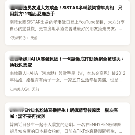
的錄音內容，而A也首度承認自己過去曾是SHINee、NCT等偶
K-POP
遭閨蜜搶男友還大方成全！SISTAR孝琳親揭當年真相 只
像團體的「站姐」，事件持續延燒。
因對方「1句話」忍痛放手
南韓女團SISTAR出身的孝琳近日登上YouTube節目，大方分享
自己的戀愛觀，更首度坦承過去曾遭最好的朋友搶走男友。她
表示，當時選擇瀟灑放手，但如果同樣的事情現在再發生，「我
1 天前
K氏鄉民
絕對不會坐視不管」，直率發言掀起熱議。
韓星
星首曝嫁HAHA關鍵原因！一句話徹底打動她 網全被暖哭：
換我也想嫁
南韓藝人HAHA（河東勳）與歌手星（별，本名金高恩）於2012
年結婚，婚後育有兩子一女，一家五口生活幸福美滿，也是韓
國演藝圈公認的模範夫妻。近日，星首度公開當年決定嫁給
1 天前
江南美人
HAHA的關鍵原因，竟是一句讓她至今仍難忘的話，也成為她
點頭步入婚姻的最大理由。
K-POP
ENHYPEN知名粉絲直播輕生！網瘋猜背後原因 親友痛
喊：請不要再揣測
韓國近日發生一起令人震驚的悲劇。一名在ENHYPEN粉絲圈
頗具知名度的日本籍女粉絲，日前在TikTok直播期間輕生，最