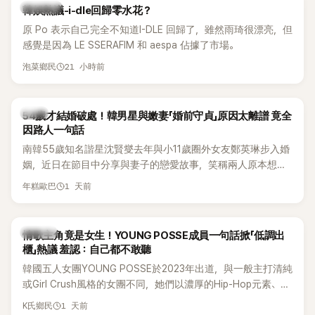
熱議討論
韓娛熱議-i-dle回歸零水花？
原 Po 表示自己完全不知道I-DLE 回歸了，雖然雨琦很漂亮，但
感覺是因為 LE SSERAFIM 和 aespa 佔據了市場。
21 小時前
泡菜鄉民
韓星
54歲才結婚破處！韓男星與嫩妻「婚前守貞」原因太離譜 竟全
因路人一句話
南韓55歲知名諧星沈賢燮去年與小11歲圈外女友鄭英琳步入婚
姻，近日在節目中分享與妻子的戀愛故事，笑稱兩人原本想享
受兩人世界，沒想到站在飯店門口時竟被路人認出，還一路替
1 天前
年糕歐巴
他們加油打氣，讓他害羞到最後直接放棄進飯店，意外成了婚
前一直堅守「婚前守貞」的原因之一。
K-POP
情歌主角竟是女生！YOUNG POSSE成員一句話掀「低調出
櫃」熱議 羞認：自己都不敢聽
韓國五人女團YOUNG POSSE於2023年出道，與一般主打清純
或Girl Crush風格的女團不同，她們以濃厚的Hip-Hop元素、自
創Rap及成員親自參與創作為特色，MV也融入美式街頭、塗
1 天前
K氏鄉民