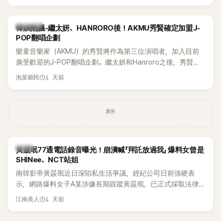
鴉、滑板等文化元素。雖然並非出身四大經紀公司，仍憑藉鮮
明的音樂風格，在海外尤其是歐美市場累積不少人氣，逐漸成
為第五代女團中極具辨識度的新生代代表之一。
熱議討論
韓娛熱議-繼太妍、HANRORO後！AKMU秀賢確定加盟J-
POP翻唱企劃
樂童音樂家（AKMU）的秀賢將作為第三位演唱者，加入目前
廣受歡迎的J-POP翻唱企劃。繼太妍和Hanroro之後，秀賢已
獲選為第三首翻唱歌曲的主唱，並於近期完成錄音。
1 天前
泡菜鄉民
廣告
韓星
黃晸珉77通電話錄音曝光！崩潰喊「拜託放過我」 爆料女曾是
SHINee、NCT站姐
南韓影帝黃晸珉近日深陷私生活爭議，經紀公司日前強硬表
示，網路爆料女子A某涉嫌長期跟蹤黃晸珉，已正式採取法律
行動。不過，A並未停止發聲，持續透過社群平台公開爆料，反
1 天前
江南美人
駁經紀公司的說法，強調兩人一直維持雙向聯繫，並非外界所
稱的單方面騷擾。如今，韓媒《Dispatch》再曝光雙方77通電話