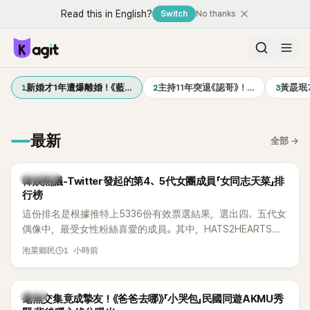
Read this in English?
Switch
No thanks
1
2
3
新婚才1年遭爆離婚！《藍…
主持11年突退《認哥》！…
黃晸珉
最新
全部
→
熱議討論
韓娛熱議-Twitter發起的第4、5代女團成員「女同志天菜」排
行榜
這份排名是根據推特上5336份有效票選結果，選出四、五代女
偶像中，最受女性粉絲喜愛的成員。其中，HATS2HEARTS成
員包攬了前三名，展現了她們在女性社群中的高人氣。
1 小時前
泡菜鄉民
韓星
毫無交集竟成摯友！《爸爸去哪》「小哭包」民國同遊AKMU秀