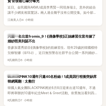
賢 背後暖心緣分曝光
近日，金民國與AKMU成員李秀賢一同現身瑞士，意外的組合
讓不少網友相當驚訝。兩人過去幾乎沒有公開交集，如今卻一
起踏上瑞士之旅，也讓粉絲紛紛好奇：「他們到底是怎麼認識
4 小時前
江南美人
的？」
K-POP
只差一名出道fromis_9！《偶像學校》正妹練習生宣布嫁了
婚紗照美到認不出
曾參加選秀節目《偶像學校》的前練習生、現年29歲的韓國模特
兒柳智娜（유지나），近日無預警在社群平台公開一系列婚紗
照，親自宣布即將步入婚姻，消息曝光後讓不少曾追看節目的
5 小時前
K氏鄉民
粉絲又驚又喜，紛紛送上祝福。
K-POP
BLACKPINK 10週年只邀40名粉絲！1成員因行程衝突缺席
韓網罵翻：太敷衍
韓國人氣女團BLACKPINK將於8月8日迎來出道10週年，不過
即將舉辦的10週年紀念Meet & Greet活動，依舊無法看到四人
合體。根據韓媒《MyDaily》7日報導，當天將由Jisoo（智秀）、
7 小時前
K氏鄉民
Rosé與Jennie出席，Lisa則因行程安排確定缺席，再度引發粉