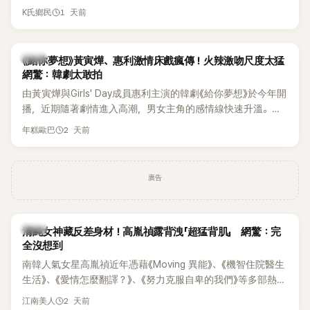
終不幸身亡，消息曝光後震驚韓網，也讓不少粉絲湧入社群平
1 天前
K氏鄉民
台哀悼。事發後，死者親友也陸續出面證實噩耗，並呼籲外界
停止揣測，盼逝者安息。
韓劇
《給你夢想》黃寅燁、惠利激情床戲瘋傳！火辣激吻尺度太猛
網驚：韓劇太敢拍
由黃寅燁與Girls' Day成員惠利主演的韓劇《給你夢想》於今年開
播，近期隨著劇情進入高潮，男女主角的感情線快速升溫。最
新播出的第8集不僅上演火辣吻戲，更接連出現床戲橋段，讓
2 天前
年糕歐巴
相關片段在網路上瘋傳，引發觀眾熱烈討論。
廣告
韓星
清純女神藏反差身材！高胤禎露背洩「超猛背肌」 網驚：完
全沒想到
南韓人氣女星高胤禎近年憑藉《Moving 異能》、《機智住院醫生
生活》、《愛情怎麼翻譯？》、《努力克服自卑的我們》等多部熱門
作品，躍升為韓劇新一代女神代表，不僅演技備受肯定，精緻
2 天前
江南美人