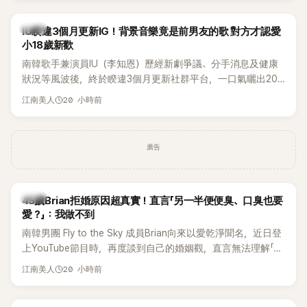
絲熱議。
韓星
IU睽違3個月更新IG！背景音樂竟是前男友的歌 對方才認愛
小18歲新歡
南韓歌手兼演員IU（李知恩）歷經新劇爭議、分手消息及健康
狀況等風波後，終於睽違3個月更新社群平台，一口氣曬出20
張近況照，讓大批粉絲又驚又喜。不過，比起照片本身，更引
20 小時前
江南美人
發熱議的是，她竟選用前男友張基河所屬樂團的歌曲作為背景
音樂，意外掀起韓網討論。
廣告
韓星
45歲Brian拒婚原因超真實！直言「另一半便便臭、口臭也要
愛？」：我做不到
南韓男團 Fly to the Sky 成員Brian向來以愛乾淨聞名，近日登
上YouTube節目時，再度談到自己的婚姻觀，直言無法理解「連
另一半的口臭、便便臭都要愛」這種說法，更大方表明自己是不
20 小時前
江南美人
婚主義者，一番超直白發言掀起熱議。