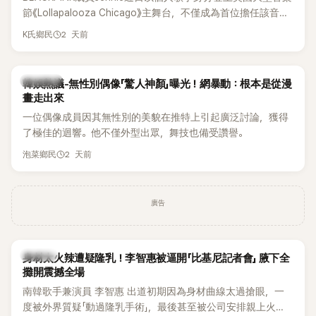
節《Lollapalooza Chicago》主舞台，不僅成為首位擔任該音樂
節Headliner（壓軸主秀）的K-POP女SOLO歌手，寫下全新紀
2 天前
K氏鄉民
錄。然而，演出結束後卻掀起兩極評價，不僅現場歌唱實力遭
部分網友質疑，就連美國當地媒體也毫不留情給出負評，甚至
形容整場演出「就像一場豪華KTV」。
熱議討論
韓娛熱議-無性別偶像「驚人神顏」曝光！網暴動：根本是從漫
畫走出來
一位偶像成員因其無性別的美貌在推特上引起廣泛討論，獲得
了極佳的迴響。他不僅外型出眾，舞技也備受讚譽。
2 天前
泡菜鄉民
廣告
K-POP
身材太火辣遭疑隆乳！李智惠被逼開「比基尼記者會」 腋下全
攤開震撼全場
南韓歌手兼演員 李智惠 出道初期因為身材曲線太過搶眼，一
度被外界質疑「動過隆乳手術」，最後甚至被公司安排親上火