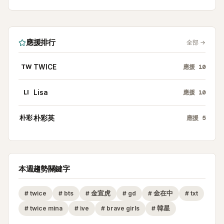
應援排行
全部
→
TW
TWICE
應援
10
LI
Lisa
應援
10
朴彩
朴彩英
應援
5
本週趨勢關鍵字
#
twice
#
bts
#
金宣虎
#
gd
#
金在中
#
txt
#
twice mina
#
ive
#
brave girls
#
韓星