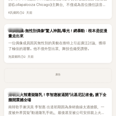
節《Lollapalooza Chicago》主舞台，不僅成為首位擔任該音樂
節Headliner（壓軸主秀）的K-POP女SOLO歌手，寫下全新紀
2 天前
K氏鄉民
錄。然而，演出結束後卻掀起兩極評價，不僅現場歌唱實力遭
部分網友質疑，就連美國當地媒體也毫不留情給出負評，甚至
形容整場演出「就像一場豪華KTV」。
熱議討論
韓娛熱議-無性別偶像「驚人神顏」曝光！網暴動：根本是從漫
畫走出來
一位偶像成員因其無性別的美貌在推特上引起廣泛討論，獲得
了極佳的迴響。他不僅外型出眾，舞技也備受讚譽。
2 天前
泡菜鄉民
廣告
K-POP
身材太火辣遭疑隆乳！李智惠被逼開「比基尼記者會」 腋下全
攤開震撼全場
南韓歌手兼演員 李智惠 出道初期因為身材曲線太過搶眼，一
度被外界質疑「動過隆乳手術」，最後甚至被公司安排親上火