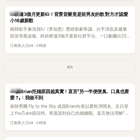
絲熱議。
韓星
IU睽違3個月更新IG！背景音樂竟是前男友的歌 對方才認愛
小18歲新歡
南韓歌手兼演員IU（李知恩）歷經新劇爭議、分手消息及健康
狀況等風波後，終於睽違3個月更新社群平台，一口氣曬出20
張近況照，讓大批粉絲又驚又喜。不過，比起照片本身，更引
20 小時前
江南美人
發熱議的是，她竟選用前男友張基河所屬樂團的歌曲作為背景
音樂，意外掀起韓網討論。
廣告
韓星
45歲Brian拒婚原因超真實！直言「另一半便便臭、口臭也要
愛？」：我做不到
南韓男團 Fly to the Sky 成員Brian向來以愛乾淨聞名，近日登
上YouTube節目時，再度談到自己的婚姻觀，直言無法理解「連
另一半的口臭、便便臭都要愛」這種說法，更大方表明自己是不
20 小時前
江南美人
婚主義者，一番超直白發言掀起熱議。