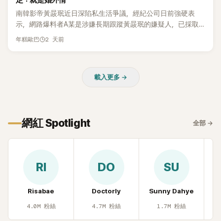
定：就是婚外情
本沒動過。」一句話說完，全場瞬間炸鍋，來賓又驚又笑。 事實
上，早在 2006 年，李智惠就為了證明自己沒有「隆乳」，真的
南韓影帝黃晸珉近日深陷私生活爭議，經紀公司日前強硬表
召開了一場泳裝記者招待會。當時她穿著比基尼站在一排攝影
示，網路爆料者A某是涉嫌長期跟蹤黃晸珉的嫌疑人，已採取
機前，面對媒體擺出各種姿勢，畫面至今仍被網友津津樂道。
法律行動。不過，A某並未因此停止發聲，5日再度透過社群平
2 天前
年糕歐巴
這段為平息爭議、直接公開腋下畫面自證清白的往事再度被提
台公開更多內容，反駁經紀公司的說法，強調兩人的聯繫一直
起，節目現場立刻充滿驚呼聲與笑聲，也再次讓人見識到她面
都是「雙向互動」，並非外界所稱的單方面騷擾。
對流言時「豁出去」的直率性格。其實她過去也曾在 SBS 節目
《脫掉鞋子恢單4Men》 中，親自公開那張當年引發話題的「腋下
載入更多 →
比基尼照」，再次重提這段至今仍被粉絲視為黑歷史代表作的事
件。 回顧李智惠的演藝路，她於 1998 年以混聲團體 S#arp 成
員身分出道，該團在 2000 年代初期紅極一時，由李智惠、徐
智英兩位女成員，以及張錫炫、Chris Kim 兩位男成員組成。不
網紅 Spotlight
全部
→
過後來爆出長達四年的團內霸凌風波，甚至傳出徐智英母親對
李智惠言語辱罵、動手等爭議，最終團體於 2002 年解散。 團
體解散後，李智惠轉型 solo，靠著綜藝與歌唱實力持續活躍演
藝圈。據悉，她當年能加入 S#arp，也與 李尚敏 的賞識有關。
RI
DO
SU
感情方面，李智惠於 2017 年與圈外男友結婚，婚後育有兩個
女兒，一家四口生活幸福美滿。如今除了持續活躍於綜藝節
Risabae
Doctorly
Sunny Dahye
H
目，她經營的 YouTube 頻道也即將突破百萬訂閱，近年內容深
受網友喜愛，再度迎來事業第二春。
4.0M
粉絲
4.7M
粉絲
1.7M
粉絲