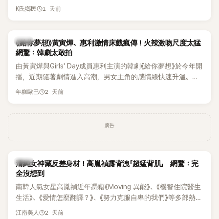
終不幸身亡，消息曝光後震驚韓網，也讓不少粉絲湧入社群平
1 天前
K氏鄉民
台哀悼。事發後，死者親友也陸續出面證實噩耗，並呼籲外界
停止揣測，盼逝者安息。
韓劇
《給你夢想》黃寅燁、惠利激情床戲瘋傳！火辣激吻尺度太猛
網驚：韓劇太敢拍
由黃寅燁與Girls' Day成員惠利主演的韓劇《給你夢想》於今年開
播，近期隨著劇情進入高潮，男女主角的感情線快速升溫。最
新播出的第8集不僅上演火辣吻戲，更接連出現床戲橋段，讓
2 天前
年糕歐巴
相關片段在網路上瘋傳，引發觀眾熱烈討論。
廣告
韓星
清純女神藏反差身材！高胤禎露背洩「超猛背肌」 網驚：完
全沒想到
南韓人氣女星高胤禎近年憑藉《Moving 異能》、《機智住院醫生
生活》、《愛情怎麼翻譯？》、《努力克服自卑的我們》等多部熱門
作品，躍升為韓劇新一代女神代表，不僅演技備受肯定，精緻
2 天前
江南美人