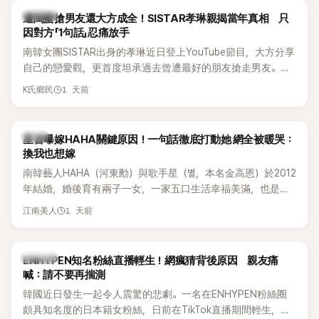
的錄音內容，而A也首度承認自己過去曾是SHINee、NCT等偶
K-POP
遭閨蜜搶男友還大方成全！SISTAR孝琳親揭當年真相 只
像團體的「站姐」，事件持續延燒。
因對方「1句話」忍痛放手
南韓女團SISTAR出身的孝琳近日登上YouTube節目，大方分享
自己的戀愛觀，更首度坦承過去曾遭最好的朋友搶走男友。她
表示，當時選擇瀟灑放手，但如果同樣的事情現在再發生，「我
1 天前
K氏鄉民
絕對不會坐視不管」，直率發言掀起熱議。
韓星
星首曝嫁HAHA關鍵原因！一句話徹底打動她 網全被暖哭：
換我也想嫁
南韓藝人HAHA（河東勳）與歌手星（별，本名金高恩）於2012
年結婚，婚後育有兩子一女，一家五口生活幸福美滿，也是韓
國演藝圈公認的模範夫妻。近日，星首度公開當年決定嫁給
1 天前
江南美人
HAHA的關鍵原因，竟是一句讓她至今仍難忘的話，也成為她
點頭步入婚姻的最大理由。
K-POP
ENHYPEN知名粉絲直播輕生！網瘋猜背後原因 親友痛
喊：請不要再揣測
韓國近日發生一起令人震驚的悲劇。一名在ENHYPEN粉絲圈
頗具知名度的日本籍女粉絲，日前在TikTok直播期間輕生，最