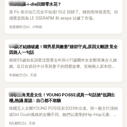
熱議討論
韓娛熱議-i-dle回歸零水花？
原 Po 表示自己完全不知道I-DLE 回歸了，雖然雨琦很漂亮，但
感覺是因為 LE SSERAFIM 和 aespa 佔據了市場。
21 小時前
泡菜鄉民
韓星
54歲才結婚破處！韓男星與嫩妻「婚前守貞」原因太離譜 竟全
因路人一句話
南韓55歲知名諧星沈賢燮去年與小11歲圈外女友鄭英琳步入婚
姻，近日在節目中分享與妻子的戀愛故事，笑稱兩人原本想享
受兩人世界，沒想到站在飯店門口時竟被路人認出，還一路替
1 天前
年糕歐巴
他們加油打氣，讓他害羞到最後直接放棄進飯店，意外成了婚
前一直堅守「婚前守貞」的原因之一。
K-POP
情歌主角竟是女生！YOUNG POSSE成員一句話掀「低調出
櫃」熱議 羞認：自己都不敢聽
韓國五人女團YOUNG POSSE於2023年出道，與一般主打清純
或Girl Crush風格的女團不同，她們以濃厚的Hip-Hop元素、自
創Rap及成員親自參與創作為特色，MV也融入美式街頭、塗
1 天前
K氏鄉民