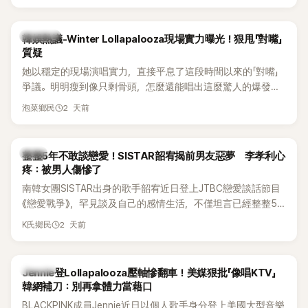
五官與清新空靈的氣質也擄獲大批粉絲。近日，她因分享一組
近況照意外掀起熱議，不是因為仙氣十足的美貌，而是藏在纖
細身材下的超狂背肌與肩膀線條，反差感十足，讓不少網友看
熱議討論
韓娛熱議-Winter Lollapalooza現場實力曝光！狠甩「對嘴」
傻直呼：「原來她身材這麼猛！」
質疑
她以穩定的現場演唱實力，直接平息了這段時間以來的「對嘴」
爭議。明明瘦到像只剩骨頭，怎麼還能唱出這麼驚人的爆發力
和音量？
2 天前
泡菜鄉民
韓星
整整5年不敢談戀愛！SISTAR韶宥揭前男友惡夢 李孝利心
疼：被男人傷慘了
南韓女團SISTAR出身的歌手韶宥近日登上JTBC戀愛談話節目
《戀愛戰爭》，罕見談及自己的感情生活，不僅坦言已經整整5
年沒有談戀愛，更首度透露空窗至今的原因，全與上一段戀情
2 天前
K氏鄉民
有關，一番真心告白讓現場來賓都相當震驚。
K-POP
Jennie登Lollapalooza壓軸慘翻車！美媒狠批「像唱KTV」
韓網補刀：別再拿體力當藉口
BLACKPINK成員Jennie近日以個人歌手身分登上美國大型音樂