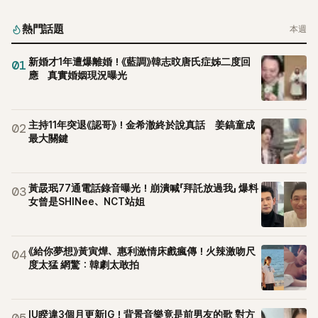
熱門話題
本週
新婚才1年遭爆離婚！《藍調》韓志旼唐氏症姊二度回
01
應 真實婚姻現況曝光
主持11年突退《認哥》！金希澈終於說真話 姜鎬童成
02
最大關鍵
黃晸珉77通電話錄音曝光！崩潰喊「拜託放過我」 爆料
03
女曾是SHINee、NCT站姐
《給你夢想》黃寅燁、惠利激情床戲瘋傳！火辣激吻尺
04
度太猛 網驚：韓劇太敢拍
IU睽違3個月更新IG！背景音樂竟是前男友的歌 對方