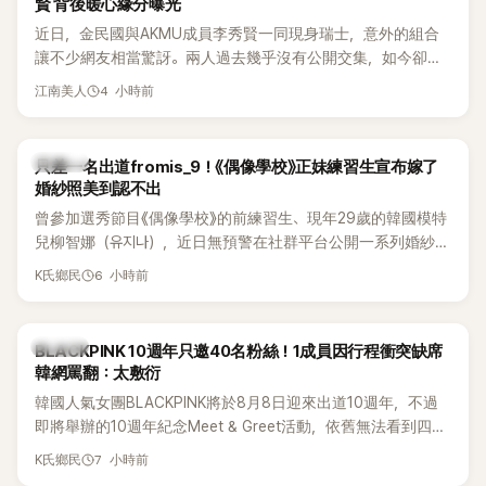
賢 背後暖心緣分曝光
近日，金民國與AKMU成員李秀賢一同現身瑞士，意外的組合
讓不少網友相當驚訝。兩人過去幾乎沒有公開交集，如今卻一
起踏上瑞士之旅，也讓粉絲紛紛好奇：「他們到底是怎麼認識
4 小時前
江南美人
的？」
K-POP
只差一名出道fromis_9！《偶像學校》正妹練習生宣布嫁了
婚紗照美到認不出
曾參加選秀節目《偶像學校》的前練習生、現年29歲的韓國模特
兒柳智娜（유지나），近日無預警在社群平台公開一系列婚紗
照，親自宣布即將步入婚姻，消息曝光後讓不少曾追看節目的
6 小時前
K氏鄉民
粉絲又驚又喜，紛紛送上祝福。
K-POP
BLACKPINK 10週年只邀40名粉絲！1成員因行程衝突缺席
韓網罵翻：太敷衍
韓國人氣女團BLACKPINK將於8月8日迎來出道10週年，不過
即將舉辦的10週年紀念Meet & Greet活動，依舊無法看到四人
合體。根據韓媒《MyDaily》7日報導，當天將由Jisoo（智秀）、
7 小時前
K氏鄉民
Rosé與Jennie出席，Lisa則因行程安排確定缺席，再度引發粉