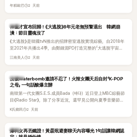
線，召開前所未見的「泳裝記者會」澄清。這場記者會後來還被
2 天前
年糕歐巴
韓國演藝圈點名為流傳至今的「三大記者會」之一。近日她在綜
藝節目中親口回憶這段「隆乳疑雲黑歷史」，話題再度被翻出來
熱議。 2日播出的 SBS 綜藝節目《我的經紀人太難搞－秘書
韓星
神童才宣布回歸！《大逃脫》8年元老無預警退出 韓網崩
鎮》，邀請同時兼顧工作與育兒的演藝圈代表「媽媽群」——李智
潰：節目靈魂沒了
惠、李賢怡、李恩亨，以第13位「My Star」身分登場，分享最真
《大逃脫》是韓國tvN推出的招牌密室逃脫實境綜藝，自2018年
實的生活日常。 節目一開始，李瑞鎮 率先與李智惠會合，兩人
至2021年共播出4季，由鄭鍾淵PD打造完整的「大逃脫宇宙
邊搭車邊聊天，氣氛輕鬆。聊到最近的新聞，李瑞鎮突然直球
（DTCU）」，憑藉燒腦劇情、電影級場景與龐大世界觀，累積
發問：「妳不是上新聞了？說妳去做整形？是人中縮短手術嗎？」
2 天前
江南美人
大批死忠粉絲，被譽為韓國最具代表性的密室逃脫綜藝之一。
一貫犀利又不留情的問法，讓現場瞬間笑成一片。對此，李智
惠也毫不閃躲，淡定接招，兩人鬥嘴默契十足。 話題接著一路
延燒到過去的爭議。李瑞鎮脫口補刀：「妳以前不是還在游泳池
K-POP
沒被Waterbomb邀請不忍了！火辣女團天后自封「K-POP
開過記者會？」直接點名她當年的風波。李智惠聽了忍不住笑
之母」 一句話酸爆主辦
說：「哥怎麼連這個都知道？」李瑞鎮則回嘴：「那時候新聞鬧那
南韓第一代女團S.E.S.成員Bada（바다）近日登上MBC綜藝節
麼大，不知道才奇怪吧。」一來一往，氣氛反而更加輕鬆。 談到
目《Radio Star》，除了分享近況，還罕見公開向夏季音樂節
當年情況，李智惠終於鬆口坦言，當時確實被質疑動過隆胸手
Waterbomb喊話，笑稱自己至今從未受邀演出，更幽默表示：
2 天前
K氏鄉民
術。她回憶：「拍了比基尼照片之後，就開始被說是不是去隆乳
「我名字就叫『Bada（海）』，Waterbomb卻沒找我，這根本只
了。」為了澄清誤會，她只好親自站出來說清楚。 李智惠進一步
是懂了皮毛。」一番話笑翻全場，也引發網友熱議。
解釋，當時隆胸手術幾乎只有「腋下切開」一種方式，「所以我就
韓星
想，既然一直說我有做，那我乾脆把腋下給大家看，證明我根
爆料女再丟鐵證！黃晸珉避妻聊天內容曝光 1句話讓韓網認