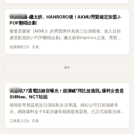
鴉、滑板等文化元素。雖然並非出身四大經紀公司，仍憑藉鮮
明的音樂風格，在海外尤其是歐美市場累積不少人氣，逐漸成
為第五代女團中極具辨識度的新生代代表之一。
熱議討論
韓娛熱議-繼太妍、HANRORO後！AKMU秀賢確定加盟J-
POP翻唱企劃
樂童音樂家（AKMU）的秀賢將作為第三位演唱者，加入目前
廣受歡迎的J-POP翻唱企劃。繼太妍和Hanroro之後，秀賢已
獲選為第三首翻唱歌曲的主唱，並於近期完成錄音。
1 天前
泡菜鄉民
廣告
韓星
黃晸珉77通電話錄音曝光！崩潰喊「拜託放過我」 爆料女曾是
SHINee、NCT站姐
南韓影帝黃晸珉近日深陷私生活爭議，經紀公司日前強硬表
示，網路爆料女子A某涉嫌長期跟蹤黃晸珉，已正式採取法律
行動。不過，A並未停止發聲，持續透過社群平台公開爆料，反
1 天前
江南美人
駁經紀公司的說法，強調兩人一直維持雙向聯繫，並非外界所
稱的單方面騷擾。如今，韓媒《Dispatch》再曝光雙方77通電話