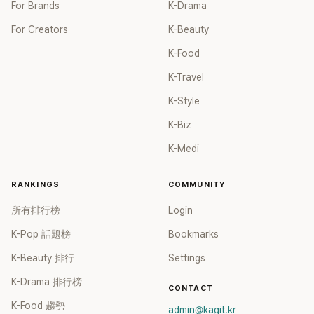
For Brands
K-Drama
For Creators
K-Beauty
K-Food
K-Travel
K-Style
K-Biz
K-Medi
RANKINGS
COMMUNITY
所有排行榜
Login
K-Pop 話題榜
Bookmarks
K-Beauty 排行
Settings
K-Drama 排行榜
CONTACT
K-Food 趨勢
admin@kagit.kr