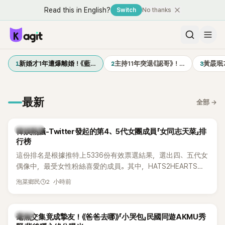
Read this in English?
Switch
No thanks
1
2
3
新婚才1年遭爆離婚！《藍…
主持11年突退《認哥》！…
黃晸珉
最新
全部
→
熱議討論
韓娛熱議-Twitter發起的第4、5代女團成員「女同志天菜」排
行榜
這份排名是根據推特上5336份有效票選結果，選出四、五代女
偶像中，最受女性粉絲喜愛的成員。其中，HATS2HEARTS成
員包攬了前三名，展現了她們在女性社群中的高人氣。
2 小時前
泡菜鄉民
韓星
毫無交集竟成摯友！《爸爸去哪》「小哭包」民國同遊AKMU秀