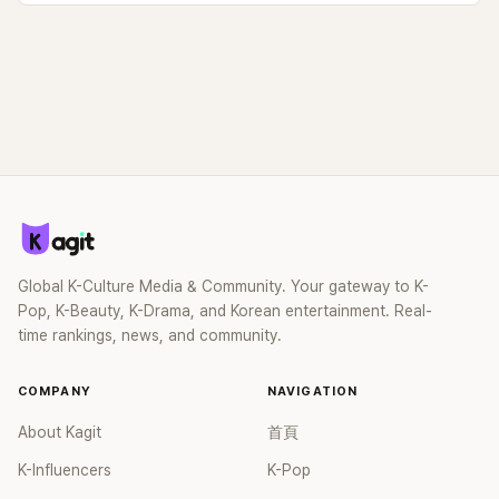
Global K-Culture Media & Community. Your gateway to K-
Pop, K-Beauty, K-Drama, and Korean entertainment. Real-
time rankings, news, and community.
COMPANY
NAVIGATION
About Kagit
首頁
K-Influencers
K-Pop