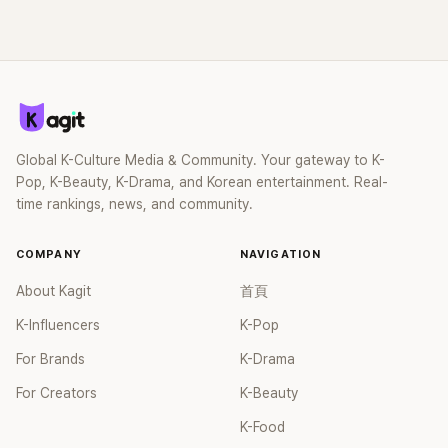
Global K-Culture Media & Community. Your gateway to K-
Pop, K-Beauty, K-Drama, and Korean entertainment. Real-
time rankings, news, and community.
COMPANY
NAVIGATION
About Kagit
首頁
K-Influencers
K-Pop
For Brands
K-Drama
For Creators
K-Beauty
K-Food