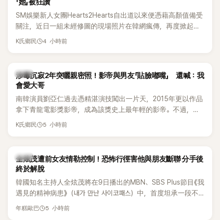
「她」被狂讚
SM娛樂新人女團Hearts2Hearts自出道以來便憑藉高顏值備受
關注，近日一組未經修圖的現場照片在韓網瘋傳，再度掀起熱
烈討論，不少看過本人的網友更直呼：「真人比照片還漂亮！」
4 小時前
K氏鄉民
韓星
涉毒沉寂2年突曬親密照！影帝與男友「貼臉嘟嘴」 還喊：我
會愛大哥
南韓演員劉亞仁過去憑精湛演技闖出一片天，2015年更以作品
拿下青龍電影獎影帝，成為該獎史上最年輕的影帝。不過，他
2023年爆出涉毒風波後，演藝事業受到重創，後續又牽扯與男
5 小時前
K氏鄉民
性友人崔河那之間的相關爭議，近年幾乎淡出演藝圈，鮮少公
開露面。
韓星
全炫茂遭前女友情勒控制！恐怖行徑害他與朋友斷聯 分手後
終於解脫
韓國知名主持人全炫茂將在9日播出的MBN、SBS Plus節目《我
遇見的精神病患》（내가 만난 사이코패스）中，首度坦承一段不
堪回首的戀愛經歷，自爆曾遭前女友過度控制，不僅走到哪都
5 小時前
年糕歐巴
得開視訊報備，最後甚至因此和朋友失去聯絡，分手後朋友的