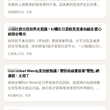
音樂節上跳舞過於隨便感到不滿，認為舞蹈是他們走紅的重要
原因，希望他們能更認真地表演。
1 天前
泡菜鄉民
韓星
才因社群出現前男友惹議！IU曬生日蛋糕竟是邊佑錫送 暖心
細節全曝光
南韓歌手兼演員IU（李知恩）歷經新劇爭議、分手消息及健康
狀況等風波後，終於睽違3個月更新社群平台，一口氣曬出20
張近況照，讓大批粉絲又驚又喜。其中，一張生日蛋糕照意外
1 天前
江南美人
掀起熱議，不僅送禮人的身分曝光，就連貼文背景音樂也被眼
尖網友發現暗藏玄機，在韓網引發兩波討論。
K-POP
Red Velvet Wendy直拍掀熱議！臀部曲線遭疑靠「臀墊」 網
傻眼：太假了
南韓女團Red Velvet近日帶著新作品回歸，成員Wendy卻因舞
台造型再次掀起討論。她日前才因暴瘦身形受到外界關注，又
被質疑在舞台上使用臀墊，如今最新打歌舞台曝光後，再度因
1 天前
K氏鄉民
身形比例引發熱議。