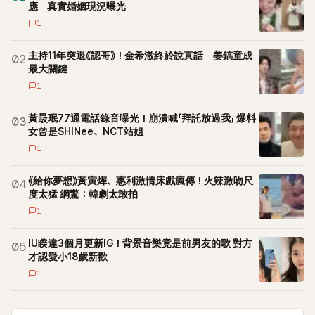
應 真實婚姻現況曝光
1
主持11年突退《認哥》！金希澈終於說真話 姜鎬童成
02
最大關鍵
1
黃晸珉77通電話錄音曝光！崩潰喊「拜託放過我」 爆料
03
女曾是SHINee、NCT站姐
1
《給你夢想》黃寅燁、惠利激情床戲瘋傳！火辣激吻尺
04
度太猛 網驚：韓劇太敢拍
1
IU睽違3個月更新IG！背景音樂竟是前男友的歌 對方
05
才認愛小18歲新歡
1