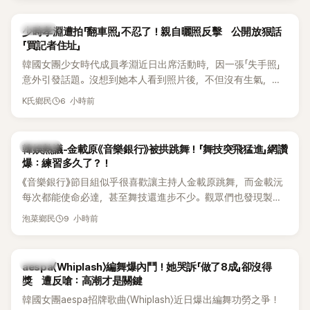
一句「歡迎回來」，更讓他至今印象深刻。
K-POP
少時孝淵遭拍「翻車照」不忍了！親自曬照反擊 公開放狠話
「買記者住址」
韓國女團少女時代成員孝淵近日出席活動時，因一張「失手照」
意外引發話題。沒想到她本人看到照片後，不但沒有生氣，反
而親自把照片放上IG限時動態開玩笑，甚至幽默喊話要「買記者
6 小時前
K氏鄉民
的住址」，讓網友全笑翻。
熱議討論
韓娛熱議-金載原《音樂銀行》被拱跳舞！「舞技突飛猛進」網讚
爆：練習多久了？！
《音樂銀行》節目組似乎很喜歡讓主持人金載原跳舞，而金載沅
每次都能使命必達，甚至舞技還進步不少。觀眾們也發現製作
單位對此樂此不疲。
9 小時前
泡菜鄉民
K-POP
aespa〈Whiplash〉編舞爆內鬥！她哭訴「做了8成」卻沒得
獎 遭反嗆：高潮才是關鍵
韓國女團aespa招牌歌曲〈Whiplash〉近日爆出編舞功勞之爭！