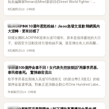
知名編舞家Renan在Mnet新節目《Street World Fighter：
Directors' War》預告中，公開談及自己在〈Whiplash〉編舞上的
12 小時前
K氏鄉民
貢獻，直言明明自己完成約8成舞蹈，2025 KOREA Awards「年
度編舞大賞」卻由Lachica拿走，讓她至今仍感到相當不平。
K-POP
BLACKPINK 10週年惹怒粉絲！Jisoo急發文道歉 韓網風向
大逆轉：更有好感了
韓國女團BLACKPINK迎來出道10週年，原本是值得慶祝的大日
子，卻因官方活動安排引發粉絲不滿，甚至傳出有人持高爾夫
球桿到YG娛樂大樓鬧事。Jisoo今（8日）也親自發文向BLINK
13 小時前
K氏鄉民
道歉，坦言這次紀念日「好像是充滿歉意的一天」。
韓星
李昇基105億押金拿不回！女代表失控放狠話「再爆李昇基、
泰民都會死」 驚悚錄音流出
歌手李昇基近期捲入高達105億韓元（約新台幣2.3億元）的租
屋押金返還爭議，對象正是演藝企劃公司One Hundred Label
代表車佳媛(차가원)。如今事件再掀風波，YouTuber李鎮浩公開
14 小時前
年糕歐巴
一段與車佳媛過去的通話錄音，當中出現「李昇基身邊的人會全
部死掉」等激烈言論，引發外界譁然。
K-POP