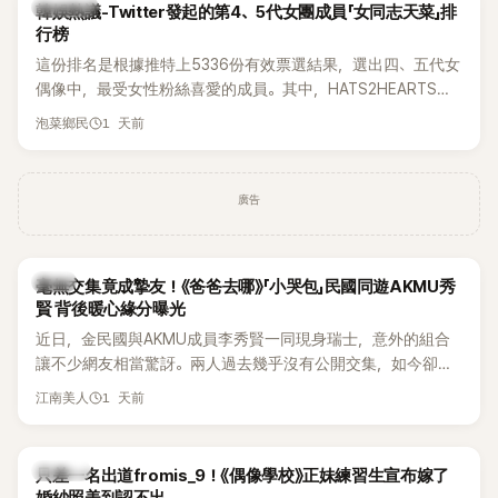
熱議討論
韓娛熱議-Twitter發起的第4、5代女團成員「女同志天菜」排
行榜
這份排名是根據推特上5336份有效票選結果，選出四、五代女
偶像中，最受女性粉絲喜愛的成員。其中，HATS2HEARTS成
員包攬了前三名，展現了她們在女性社群中的高人氣。
1 天前
泡菜鄉民
廣告
韓星
毫無交集竟成摯友！《爸爸去哪》「小哭包」民國同遊AKMU秀
賢 背後暖心緣分曝光
近日，金民國與AKMU成員李秀賢一同現身瑞士，意外的組合
讓不少網友相當驚訝。兩人過去幾乎沒有公開交集，如今卻一
起踏上瑞士之旅，也讓粉絲紛紛好奇：「他們到底是怎麼認識
1 天前
江南美人
的？」
K-POP
只差一名出道fromis_9！《偶像學校》正妹練習生宣布嫁了