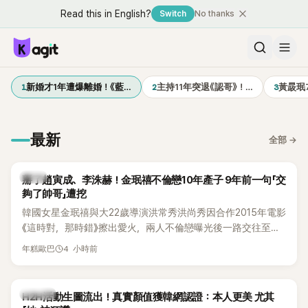
Read this in English?
Switch
No thanks
1
2
3
新婚才1年遭爆離婚！《藍…
主持11年突退《認哥》！…
黃晸珉
最新
全部
→
韓星
掰了趙寅成、李洙赫！金珉禧不倫戀10年產子 9年前一句「交
夠了帥哥」遭挖
韓國女星金珉禧與大22歲導演洪常秀洪尚秀因合作2015年電影
《這時對，那時錯》擦出愛火，兩人不倫戀曝光後一路交往至
今，戀情已持續近10年，並於去年迎來兩人的兒子。金珉禧也
4 小時前
年糕歐巴
將透過洪常秀執導的新片《無處安放我的眼睛》（暫譯，
Nowhere To Lay My Eyes）正式回歸大銀幕，這也是她產後
首度以演員身分復出。不過，新片尚未上映，她9年前電影中的
K-POP
H2H活動生圖流出！真實顏值獲韓網認證：本人更美 尤其
一句台詞卻突然被韓網翻出，意外再度掀起熱議。