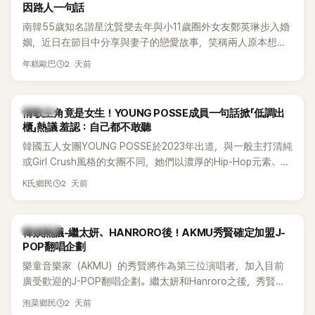
因路人一句話
南韓55歲知名諧星沈賢燮去年與小11歲圈外女友鄭英琳步入婚
姻，近日在節目中分享與妻子的戀愛故事，笑稱兩人原本想享
受兩人世界，沒想到站在飯店門口時竟被路人認出，還一路替
2 天前
年糕歐巴
他們加油打氣，讓他害羞到最後直接放棄進飯店，意外成了婚
前一直堅守「婚前守貞」的原因之一。
K-POP
情歌主角竟是女生！YOUNG POSSE成員一句話掀「低調出
櫃」熱議 羞認：自己都不敢聽
韓國五人女團YOUNG POSSE於2023年出道，與一般主打清純
或Girl Crush風格的女團不同，她們以濃厚的Hip-Hop元素、自
創Rap及成員親自參與創作為特色，MV也融入美式街頭、塗
2 天前
K氏鄉民
鴉、滑板等文化元素。雖然並非出身四大經紀公司，仍憑藉鮮
明的音樂風格，在海外尤其是歐美市場累積不少人氣，逐漸成
為第五代女團中極具辨識度的新生代代表之一。
熱議討論
韓娛熱議-繼太妍、HANRORO後！AKMU秀賢確定加盟J-
POP翻唱企劃
樂童音樂家（AKMU）的秀賢將作為第三位演唱者，加入目前
廣受歡迎的J-POP翻唱企劃。繼太妍和Hanroro之後，秀賢已
獲選為第三首翻唱歌曲的主唱，並於近期完成錄音。
2 天前
泡菜鄉民