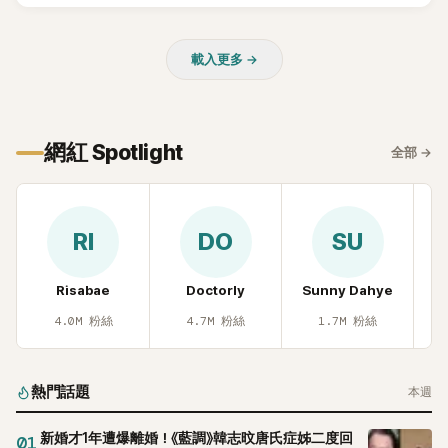
載入更多 →
網紅 Spotlight
全部
→
RI
DO
SU
Risabae
Doctorly
Sunny Dahye
H
4.0M
粉絲
4.7M
粉絲
1.7M
粉絲
熱門話題
本週
新婚才1年遭爆離婚！《藍調》韓志旼唐氏症姊二度回
01