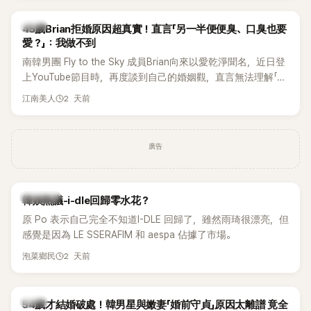
音樂，意外掀起韓網討論。
韓星
45歲Brian拒婚原因超真實！直言「另一半便便臭、口臭也要
愛？」：我做不到
南韓男團 Fly to the Sky 成員Brian向來以愛乾淨聞名，近日登
上YouTube節目時，再度談到自己的婚姻觀，直言無法理解「連
另一半的口臭、便便臭都要愛」這種說法，更大方表明自己是不
2 天前
江南美人
婚主義者，一番超直白發言掀起熱議。
廣告
熱議討論
韓娛熱議-i-dle回歸零水花？
原 Po 表示自己完全不知道I-DLE 回歸了，雖然雨琦很漂亮，但
感覺是因為 LE SSERAFIM 和 aespa 佔據了市場。
2 天前
泡菜鄉民
韓星
54歲才結婚破處！韓男星與嫩妻「婚前守貞」原因太離譜 竟全