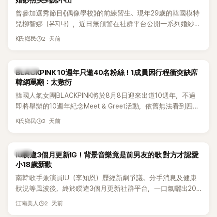
婚紗照美到認不出
曾參加選秀節目《偶像學校》的前練習生、現年29歲的韓國模特
兒柳智娜（유지나），近日無預警在社群平台公開一系列婚紗
照，親自宣布即將步入婚姻，消息曝光後讓不少曾追看節目的
2 天前
K氏鄉民
粉絲又驚又喜，紛紛送上祝福。
K-POP
BLACKPINK 10週年只邀40名粉絲！1成員因行程衝突缺席
韓網罵翻：太敷衍
韓國人氣女團BLACKPINK將於8月8日迎來出道10週年，不過
即將舉辦的10週年紀念Meet & Greet活動，依舊無法看到四人
合體。根據韓媒《MyDaily》7日報導，當天將由Jisoo（智秀）、
2 天前
K氏鄉民
Rosé與Jennie出席，Lisa則因行程安排確定缺席，再度引發粉
絲熱議。
韓星
IU睽違3個月更新IG！背景音樂竟是前男友的歌 對方才認愛
小18歲新歡
南韓歌手兼演員IU（李知恩）歷經新劇爭議、分手消息及健康
狀況等風波後，終於睽違3個月更新社群平台，一口氣曬出20
張近況照，讓大批粉絲又驚又喜。不過，比起照片本身，更引
2 天前
江南美人
發熱議的是，她竟選用前男友張基河所屬樂團的歌曲作為背景