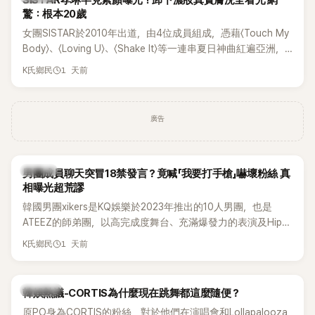
SISTAR孝琳罕見素顏曝光！卸下濃妝真實膚況全看光 網
驚：根本20歲
女團SISTAR於2010年出道，由4位成員組成，憑藉〈Touch My
Body〉、〈Loving U〉、〈Shake It〉等一連串夏日神曲紅遍亞洲，
獲封「夏日女王」。不過，團體在出道滿7年後宣布解散，成員各
1 天前
K氏鄉民
自投入個人演藝事業。向來以性感火辣形象和強大舞台氣場著
稱的孝琳，近日在社群分享與「排球女王」金軟景聚餐的日常，
不僅展現兩人多年不變的好交情，她幾乎素顏入鏡的真實模
廣告
樣，也意外掀起網友熱議。
K-POP
男團成員聊天突冒18禁發言？竟喊「我要打手槍」嚇壞粉絲 真
相曝光超荒謬
韓國男團xikers是KQ娛樂於2023年推出的10人男團，也是
ATEEZ的師弟團，以高完成度舞台、充滿爆發力的表演及Hip-
Hop風格聞名，出道後迅速累積大批海內外粉絲，近年也陸續
1 天前
K氏鄉民
登上Lollapalooza等國際大型音樂節，展現新生代男團的舞台
實力。
熱議討論
韓娛熱議-CORTIS為什麼現在跳舞都這麼隨便？
原PO身為CORTIS的粉絲，對於他們在演唱會和Lollapalooza