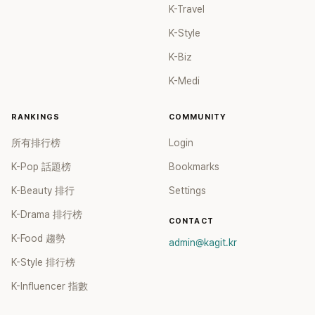
K-Travel
K-Style
K-Biz
K-Medi
RANKINGS
COMMUNITY
所有排行榜
Login
K-Pop 話題榜
Bookmarks
K-Beauty 排行
Settings
K-Drama 排行榜
CONTACT
K-Food 趨勢
admin@kagit.kr
K-Style 排行榜
K-Influencer 指數