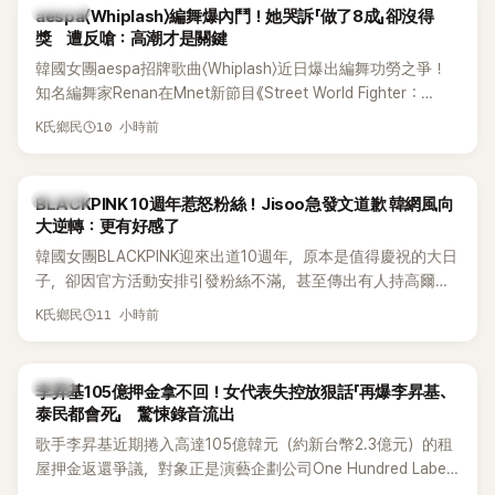
K-POP
aespa〈Whiplash〉編舞爆內鬥！她哭訴「做了8成」卻沒得
獎 遭反嗆：高潮才是關鍵
韓國女團aespa招牌歌曲〈Whiplash〉近日爆出編舞功勞之爭！
知名編舞家Renan在Mnet新節目《Street World Fighter：
Directors' War》預告中，公開談及自己在〈Whiplash〉編舞上的
10 小時前
K氏鄉民
貢獻，直言明明自己完成約8成舞蹈，2025 KOREA Awards「年
度編舞大賞」卻由Lachica拿走，讓她至今仍感到相當不平。
K-POP
BLACKPINK 10週年惹怒粉絲！Jisoo急發文道歉 韓網風向
大逆轉：更有好感了
韓國女團BLACKPINK迎來出道10週年，原本是值得慶祝的大日
子，卻因官方活動安排引發粉絲不滿，甚至傳出有人持高爾夫
球桿到YG娛樂大樓鬧事。Jisoo今（8日）也親自發文向BLINK
11 小時前
K氏鄉民
道歉，坦言這次紀念日「好像是充滿歉意的一天」。
韓星
李昇基105億押金拿不回！女代表失控放狠話「再爆李昇基、
泰民都會死」 驚悚錄音流出
歌手李昇基近期捲入高達105億韓元（約新台幣2.3億元）的租
屋押金返還爭議，對象正是演藝企劃公司One Hundred Label
代表車佳媛(차가원)。如今事件再掀風波，YouTuber李鎮浩公開