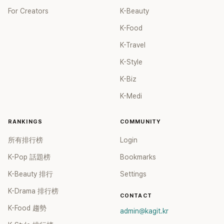
For Creators
K-Beauty
K-Food
K-Travel
K-Style
K-Biz
K-Medi
RANKINGS
COMMUNITY
所有排行榜
Login
K-Pop 話題榜
Bookmarks
K-Beauty 排行
Settings
K-Drama 排行榜
CONTACT
K-Food 趨勢
admin@kagit.kr