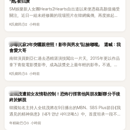
「她」被狂讚
SM娛樂新人女團Hearts2Hearts自出道以來便憑藉高顏值備受
關注，近日一組未經修圖的現場照片在韓網瘋傳，再度掀起熱
烈討論，不少看過本人的網友更直呼：「真人比照片還漂亮！」
2 小時前
K氏鄉民
韓星
涉毒沉寂2年突曬親密照！影帝與男友「貼臉嘟嘴」 還喊：我
會愛大哥
南韓演員劉亞仁過去憑精湛演技闖出一片天，2015年更以作品
拿下青龍電影獎影帝，成為該獎史上最年輕的影帝。不過，他
2023年爆出涉毒風波後，演藝事業受到重創，後續又牽扯與男
3 小時前
K氏鄉民
性友人崔河那之間的相關爭議，近年幾乎淡出演藝圈，鮮少公
開露面。
韓星
全炫茂遭前女友情勒控制！恐怖行徑害他與朋友斷聯 分手後
終於解脫
韓國知名主持人全炫茂將在9日播出的MBN、SBS Plus節目《我
遇見的精神病患》（내가 만난 사이코패스）中，首度坦承一段不
堪回首的戀愛經歷，自爆曾遭前女友過度控制，不僅走到哪都
3 小時前
年糕歐巴
得開視訊報備，最後甚至因此和朋友失去聯絡，分手後朋友的