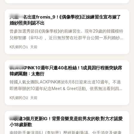
的？」
K-POP
只差一名出道fromis_9！《偶像學校》正妹練習生宣布嫁了
婚紗照美到認不出
曾參加選秀節目《偶像學校》的前練習生、現年29歲的韓國模特
兒柳智娜（유지나），近日無預警在社群平台公開一系列婚紗
照，親自宣布即將步入婚姻，消息曝光後讓不少曾追看節目的
1 天前
K氏鄉民
粉絲又驚又喜，紛紛送上祝福。
K-POP
BLACKPINK 10週年只邀40名粉絲！1成員因行程衝突缺席
韓網罵翻：太敷衍
韓國人氣女團BLACKPINK將於8月8日迎來出道10週年，不過
即將舉辦的10週年紀念Meet & Greet活動，依舊無法看到四人
合體。根據韓媒《MyDaily》7日報導，當天將由Jisoo（智秀）、
2 天前
K氏鄉民
Rosé與Jennie出席，Lisa則因行程安排確定缺席，再度引發粉
絲熱議。
韓星
IU睽違3個月更新IG！背景音樂竟是前男友的歌 對方才認愛
小18歲新歡
南韓歌手兼演員IU（李知恩）歷經新劇爭議、分手消息及健康