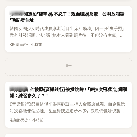
一句「歡迎回來」，更讓他至今印象深刻。
K-POP
少時孝淵遭拍「翻車照」不忍了！親自曬照反擊 公開放狠話
「買記者住址」
韓國女團少女時代成員孝淵近日出席活動時，因一張「失手照」
意外引發話題。沒想到她本人看到照片後，不但沒有生氣，反
而親自把照片放上IG限時動態開玩笑，甚至幽默喊話要「買記者
4 小時前
K氏鄉民
的住址」，讓網友全笑翻。
廣告
熱議討論
韓娛熱議-金載原《音樂銀行》被拱跳舞！「舞技突飛猛進」網讚
爆：練習多久了？！
《音樂銀行》節目組似乎很喜歡讓主持人金載原跳舞，而金載沅
每次都能使命必達，甚至舞技還進步不少。觀眾們也發現製作
單位對此樂此不疲。
7 小時前
泡菜鄉民