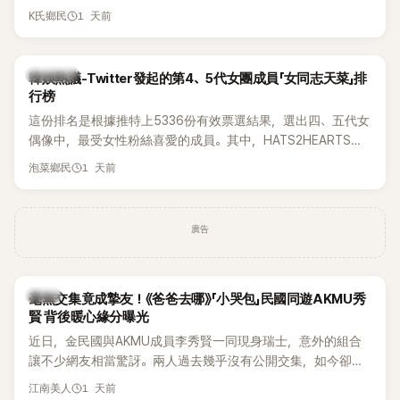
被質疑在舞台上使用臀墊，如今最新打歌舞台曝光後，再度因
1 天前
K氏鄉民
身形比例引發熱議。
熱議討論
韓娛熱議-Twitter發起的第4、5代女團成員「女同志天菜」排
行榜
這份排名是根據推特上5336份有效票選結果，選出四、五代女
偶像中，最受女性粉絲喜愛的成員。其中，HATS2HEARTS成
員包攬了前三名，展現了她們在女性社群中的高人氣。
1 天前
泡菜鄉民
廣告
韓星
毫無交集竟成摯友！《爸爸去哪》「小哭包」民國同遊AKMU秀
賢 背後暖心緣分曝光
近日，金民國與AKMU成員李秀賢一同現身瑞士，意外的組合
讓不少網友相當驚訝。兩人過去幾乎沒有公開交集，如今卻一
起踏上瑞士之旅，也讓粉絲紛紛好奇：「他們到底是怎麼認識
1 天前
江南美人