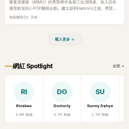
樂童音樂家（AKMU）的秀賢將作為第三位演唱者，加入目前
廣受歡迎的J-POP翻唱企劃。繼太妍和Hanroro之後，秀賢已
獲選為第三首翻唱歌曲的主唱，並於近期完成錄音。
2 天前
泡菜鄉民
載入更多 →
網紅 Spotlight
全部
→
RI
DO
SU
Risabae
Doctorly
Sunny Dahye
H
4.0M
粉絲
4.7M
粉絲
1.7M
粉絲