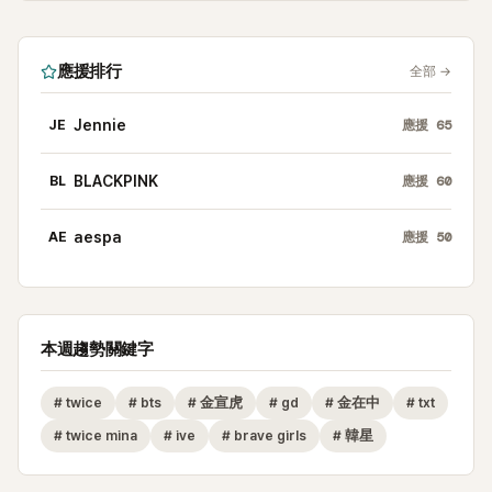
應援排行
全部
→
JE
Jennie
應援
65
BL
BLACKPINK
應援
60
AE
aespa
應援
50
本週趨勢關鍵字
#
twice
#
bts
#
金宣虎
#
gd
#
金在中
#
txt
#
twice mina
#
ive
#
brave girls
#
韓星