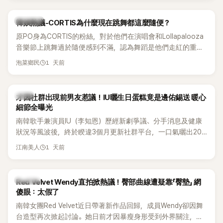
實力。
熱議討論
韓娛熱議-CORTIS為什麼現在跳舞都這麼隨便？
原PO身為CORTIS的粉絲，對於他們在演唱會和Lollapalooza
音樂節上跳舞過於隨便感到不滿，認為舞蹈是他們走紅的重要
原因，希望他們能更認真地表演。
1 天前
泡菜鄉民
韓星
才因社群出現前男友惹議！IU曬生日蛋糕竟是邊佑錫送 暖心
細節全曝光
南韓歌手兼演員IU（李知恩）歷經新劇爭議、分手消息及健康
狀況等風波後，終於睽違3個月更新社群平台，一口氣曬出20
張近況照，讓大批粉絲又驚又喜。其中，一張生日蛋糕照意外
1 天前
江南美人
掀起熱議，不僅送禮人的身分曝光，就連貼文背景音樂也被眼
尖網友發現暗藏玄機，在韓網引發兩波討論。
K-POP
Red Velvet Wendy直拍掀熱議！臀部曲線遭疑靠「臀墊」 網
傻眼：太假了
南韓女團Red Velvet近日帶著新作品回歸，成員Wendy卻因舞
台造型再次掀起討論。她日前才因暴瘦身形受到外界關注，又