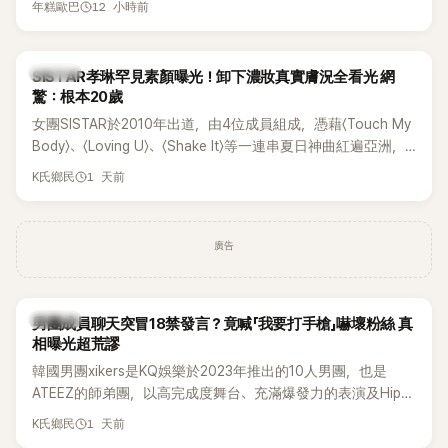
12 小時前
年糕歐巴
一段與車佳媛過去的通話錄音，當中出現「李昇基身邊的人會全
部死掉」等激烈言論，引發外界譁然。
K-POP
SISTAR孝琳罕見素顏曝光！卸下濃妝真實膚況全看光 網
驚：根本20歲
女團SISTAR於2010年出道，由4位成員組成，憑藉〈Touch My
Body〉、〈Loving U〉、〈Shake It〉等一連串夏日神曲紅遍亞洲，
獲封「夏日女王」。不過，團體在出道滿7年後宣布解散，成員各
1 天前
K氏鄉民
自投入個人演藝事業。向來以性感火辣形象和強大舞台氣場著
稱的孝琳，近日在社群分享與「排球女王」金軟景聚餐的日常，
不僅展現兩人多年不變的好交情，她幾乎素顏入鏡的真實模
廣告
樣，也意外掀起網友熱議。
K-POP
男團成員聊天突冒18禁發言？竟喊「我要打手槍」嚇壞粉絲 真
相曝光超荒謬
韓國男團xikers是KQ娛樂於2023年推出的10人男團，也是
ATEEZ的師弟團，以高完成度舞台、充滿爆發力的表演及Hip-
Hop風格聞名，出道後迅速累積大批海內外粉絲，近年也陸續
1 天前
K氏鄉民
登上Lollapalooza等國際大型音樂節，展現新生代男團的舞台