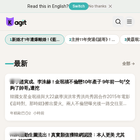
Read this in English?
Switch
No thanks
1
2
3
新婚才1年遭爆離婚！《藍…
主持11年突退《認哥》！…
黃晸珉
最新
全部
→
韓星
掰了趙寅成、李洙赫！金珉禧不倫戀10年產子 9年前一句「交
夠了帥哥」遭挖
韓國女星金珉禧與大22歲導演洪常秀洪尚秀因合作2015年電影
《這時對，那時錯》擦出愛火，兩人不倫戀曝光後一路交往至
今，戀情已持續近10年，並於去年迎來兩人的兒子。金珉禧也
2 小時前
年糕歐巴
將透過洪常秀執導的新片《無處安放我的眼睛》（暫譯，
Nowhere To Lay My Eyes）正式回歸大銀幕，這也是她產後
首度以演員身分復出。不過，新片尚未上映，她9年前電影中的
K-POP
H2H活動生圖流出！真實顏值獲韓網認證：本人更美 尤其
一句台詞卻突然被韓網翻出，意外再度掀起熱議。