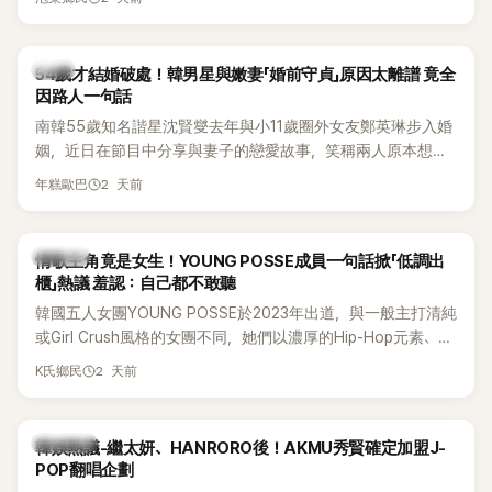
韓星
54歲才結婚破處！韓男星與嫩妻「婚前守貞」原因太離譜 竟全
因路人一句話
南韓55歲知名諧星沈賢燮去年與小11歲圈外女友鄭英琳步入婚
姻，近日在節目中分享與妻子的戀愛故事，笑稱兩人原本想享
受兩人世界，沒想到站在飯店門口時竟被路人認出，還一路替
2 天前
年糕歐巴
他們加油打氣，讓他害羞到最後直接放棄進飯店，意外成了婚
前一直堅守「婚前守貞」的原因之一。
K-POP
情歌主角竟是女生！YOUNG POSSE成員一句話掀「低調出
櫃」熱議 羞認：自己都不敢聽
韓國五人女團YOUNG POSSE於2023年出道，與一般主打清純
或Girl Crush風格的女團不同，她們以濃厚的Hip-Hop元素、自
創Rap及成員親自參與創作為特色，MV也融入美式街頭、塗
2 天前
K氏鄉民
鴉、滑板等文化元素。雖然並非出身四大經紀公司，仍憑藉鮮
明的音樂風格，在海外尤其是歐美市場累積不少人氣，逐漸成
為第五代女團中極具辨識度的新生代代表之一。
熱議討論
韓娛熱議-繼太妍、HANRORO後！AKMU秀賢確定加盟J-
POP翻唱企劃