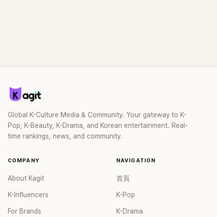
Global K-Culture Media & Community. Your gateway to K-
Pop, K-Beauty, K-Drama, and Korean entertainment. Real-
time rankings, news, and community.
COMPANY
NAVIGATION
About Kagit
首頁
K-Influencers
K-Pop
For Brands
K-Drama