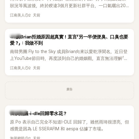
狀況等風波後，終於睽違3個月更新社群平台，一口氣曬出20
張近況照，讓大批粉絲又驚又喜。不過，比起照片本身，更引
2 天前
江南美人
發熱議的是，她竟選用前男友張基河所屬樂團的歌曲作為背景
音樂，意外掀起韓網討論。
韓星
45歲Brian拒婚原因超真實！直言「另一半便便臭、口臭也要
愛？」：我做不到
南韓男團 Fly to the Sky 成員Brian向來以愛乾淨聞名，近日登
上YouTube節目時，再度談到自己的婚姻觀，直言無法理解「連
另一半的口臭、便便臭都要愛」這種說法，更大方表明自己是不
2 天前
江南美人
婚主義者，一番超直白發言掀起熱議。
廣告
熱議討論
韓娛熱議-i-dle回歸零水花？
原 Po 表示自己完全不知道I-DLE 回歸了，雖然雨琦很漂亮，但
感覺是因為 LE SSERAFIM 和 aespa 佔據了市場。
2 天前
泡菜鄉民