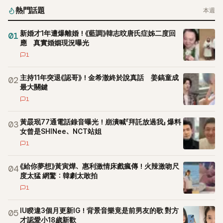
熱門話題
本週
新婚才1年遭爆離婚！《藍調》韓志旼唐氏症姊二度回
01
應 真實婚姻現況曝光
1
主持11年突退《認哥》！金希澈終於說真話 姜鎬童成
02
最大關鍵
1
黃晸珉77通電話錄音曝光！崩潰喊「拜託放過我」 爆料
03
女曾是SHINee、NCT站姐
1
《給你夢想》黃寅燁、惠利激情床戲瘋傳！火辣激吻尺
04
度太猛 網驚：韓劇太敢拍
1
IU睽違3個月更新IG！背景音樂竟是前男友的歌 對方
05
才認愛小18歲新歡