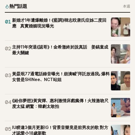
熱門話題
本週
新婚才1年遭爆離婚！《藍調》韓志旼唐氏症姊二度回
01
應 真實婚姻現況曝光
主持11年突退《認哥》！金希澈終於說真話 姜鎬童成
02
最大關鍵
黃晸珉77通電話錄音曝光！崩潰喊「拜託放過我」 爆料
03
女曾是SHINee、NCT站姐
《給你夢想》黃寅燁、惠利激情床戲瘋傳！火辣激吻尺
04
度太猛 網驚：韓劇太敢拍
IU睽違3個月更新IG！背景音樂竟是前男友的歌 對方
05
才認愛小18歲新歡