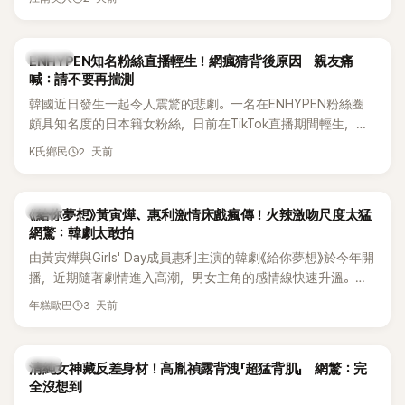
HAHA的關鍵原因，竟是一句讓她至今仍難忘的話，也成為她
點頭步入婚姻的最大理由。
K-POP
ENHYPEN知名粉絲直播輕生！網瘋猜背後原因 親友痛
喊：請不要再揣測
韓國近日發生一起令人震驚的悲劇。一名在ENHYPEN粉絲圈
頗具知名度的日本籍女粉絲，日前在TikTok直播期間輕生，最
終不幸身亡，消息曝光後震驚韓網，也讓不少粉絲湧入社群平
2 天前
K氏鄉民
台哀悼。事發後，死者親友也陸續出面證實噩耗，並呼籲外界
停止揣測，盼逝者安息。
韓劇
《給你夢想》黃寅燁、惠利激情床戲瘋傳！火辣激吻尺度太猛
網驚：韓劇太敢拍
由黃寅燁與Girls' Day成員惠利主演的韓劇《給你夢想》於今年開
播，近期隨著劇情進入高潮，男女主角的感情線快速升溫。最
新播出的第8集不僅上演火辣吻戲，更接連出現床戲橋段，讓
3 天前
年糕歐巴
相關片段在網路上瘋傳，引發觀眾熱烈討論。
韓星
清純女神藏反差身材！高胤禎露背洩「超猛背肌」 網驚：完
全沒想到