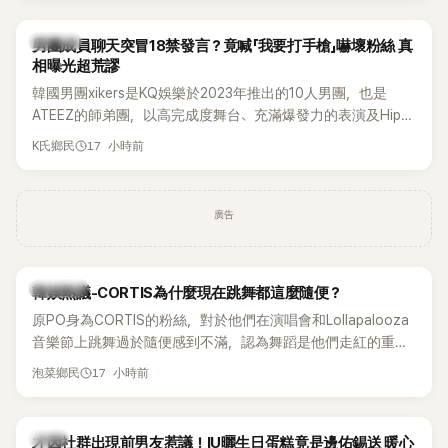
稱的孝琳，近日在社群分享與「排球女王」金軟景聚餐的日常，
不僅展現兩人多年不變的好交情，她幾乎素顏入鏡的真實模
K-POP
男團成員聊天突冒18禁發言？竟喊「我要打手槍」嚇壞粉絲 真
樣，也意外掀起網友熱議。
相曝光超荒謬
韓國男團xikers是KQ娛樂於2023年推出的10人男團，也是
ATEEZ的師弟團，以高完成度舞台、充滿爆發力的表演及Hip-
Hop風格聞名，出道後迅速累積大批海內外粉絲，近年也陸續
17 小時前
K氏鄉民
登上Lollapalooza等國際大型音樂節，展現新生代男團的舞台
實力。
廣告
熱議討論
韓娛熱議-CORTIS為什麼現在跳舞都這麼隨便？
原PO身為CORTIS的粉絲，對於他們在演唱會和Lollapalooza
音樂節上跳舞過於隨便感到不滿，認為舞蹈是他們走紅的重要
原因，希望他們能更認真地表演。
17 小時前
泡菜鄉民
韓星
才因社群出現前男友惹議！IU曬生日蛋糕竟是邊佑錫送 暖心