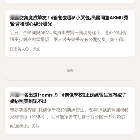
韓星
毫無交集竟成摯友！《爸爸去哪》「小哭包」民國同遊AKMU秀
賢 背後暖心緣分曝光
近日，金民國與AKMU成員李秀賢一同現身瑞士，意外的組合
讓不少網友相當驚訝。兩人過去幾乎沒有公開交集，如今卻一
起踏上瑞士之旅，也讓粉絲紛紛好奇：「他們到底是怎麼認識
1 天前
江南美人
的？」
廣告
K-POP
只差一名出道fromis_9！《偶像學校》正妹練習生宣布嫁了
婚紗照美到認不出
曾參加選秀節目《偶像學校》的前練習生、現年29歲的韓國模特
兒柳智娜（유지나），近日無預警在社群平台公開一系列婚紗
照，親自宣布即將步入婚姻，消息曝光後讓不少曾追看節目的
1 天前
K氏鄉民
粉絲又驚又喜，紛紛送上祝福。