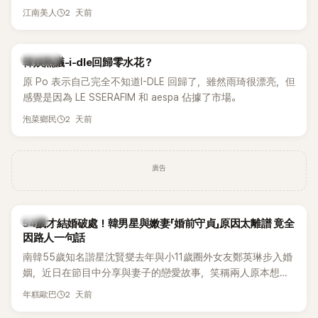
另一半的口臭、便便臭都要愛」這種說法，更大方表明自己是不
2 天前
江南美人
婚主義者，一番超直白發言掀起熱議。
熱議討論
韓娛熱議-i-dle回歸零水花？
原 Po 表示自己完全不知道I-DLE 回歸了，雖然雨琦很漂亮，但
感覺是因為 LE SSERAFIM 和 aespa 佔據了市場。
2 天前
泡菜鄉民
廣告
韓星
54歲才結婚破處！韓男星與嫩妻「婚前守貞」原因太離譜 竟全
因路人一句話
南韓55歲知名諧星沈賢燮去年與小11歲圈外女友鄭英琳步入婚
姻，近日在節目中分享與妻子的戀愛故事，笑稱兩人原本想享
受兩人世界，沒想到站在飯店門口時竟被路人認出，還一路替
2 天前
年糕歐巴
他們加油打氣，讓他害羞到最後直接放棄進飯店，意外成了婚