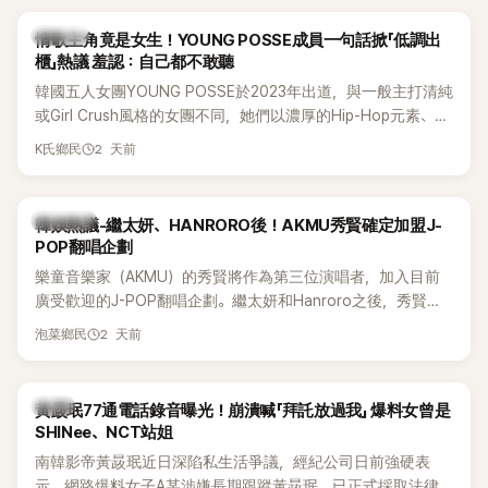
前一直堅守「婚前守貞」的原因之一。
K-POP
情歌主角竟是女生！YOUNG POSSE成員一句話掀「低調出
櫃」熱議 羞認：自己都不敢聽
韓國五人女團YOUNG POSSE於2023年出道，與一般主打清純
或Girl Crush風格的女團不同，她們以濃厚的Hip-Hop元素、自
創Rap及成員親自參與創作為特色，MV也融入美式街頭、塗
2 天前
K氏鄉民
鴉、滑板等文化元素。雖然並非出身四大經紀公司，仍憑藉鮮
明的音樂風格，在海外尤其是歐美市場累積不少人氣，逐漸成
為第五代女團中極具辨識度的新生代代表之一。
熱議討論
韓娛熱議-繼太妍、HANRORO後！AKMU秀賢確定加盟J-
POP翻唱企劃
樂童音樂家（AKMU）的秀賢將作為第三位演唱者，加入目前
廣受歡迎的J-POP翻唱企劃。繼太妍和Hanroro之後，秀賢已
獲選為第三首翻唱歌曲的主唱，並於近期完成錄音。
2 天前
泡菜鄉民
韓星
黃晸珉77通電話錄音曝光！崩潰喊「拜託放過我」 爆料女曾是
SHINee、NCT站姐
南韓影帝黃晸珉近日深陷私生活爭議，經紀公司日前強硬表
示，網路爆料女子A某涉嫌長期跟蹤黃晸珉，已正式採取法律