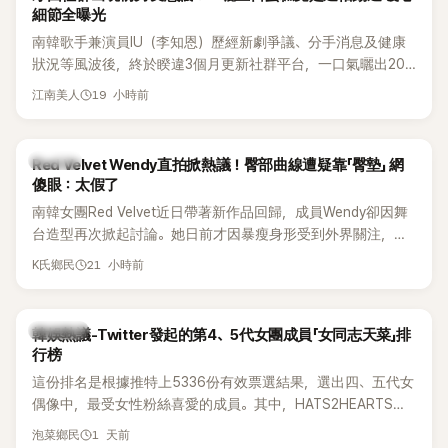
細節全曝光
南韓歌手兼演員IU（李知恩）歷經新劇爭議、分手消息及健康
狀況等風波後，終於睽違3個月更新社群平台，一口氣曬出20
張近況照，讓大批粉絲又驚又喜。其中，一張生日蛋糕照意外
19 小時前
江南美人
掀起熱議，不僅送禮人的身分曝光，就連貼文背景音樂也被眼
尖網友發現暗藏玄機，在韓網引發兩波討論。
K-POP
Red Velvet Wendy直拍掀熱議！臀部曲線遭疑靠「臀墊」 網
傻眼：太假了
南韓女團Red Velvet近日帶著新作品回歸，成員Wendy卻因舞
台造型再次掀起討論。她日前才因暴瘦身形受到外界關注，又
被質疑在舞台上使用臀墊，如今最新打歌舞台曝光後，再度因
21 小時前
K氏鄉民
身形比例引發熱議。
熱議討論
韓娛熱議-Twitter發起的第4、5代女團成員「女同志天菜」排
行榜
這份排名是根據推特上5336份有效票選結果，選出四、五代女
偶像中，最受女性粉絲喜愛的成員。其中，HATS2HEARTS成
員包攬了前三名，展現了她們在女性社群中的高人氣。
1 天前
泡菜鄉民