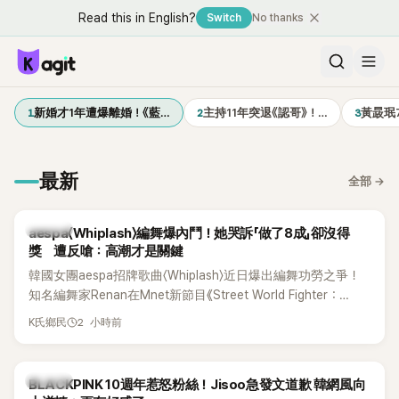
Read this in English?
Switch
No thanks
1
2
3
新婚才1年遭爆離婚！《藍…
主持11年突退《認哥》！…
黃晸珉
最新
全部
→
K-POP
aespa〈Whiplash〉編舞爆內鬥！她哭訴「做了8成」卻沒得
獎 遭反嗆：高潮才是關鍵
韓國女團aespa招牌歌曲〈Whiplash〉近日爆出編舞功勞之爭！
知名編舞家Renan在Mnet新節目《Street World Fighter：
Directors' War》預告中，公開談及自己在〈Whiplash〉編舞上的
2 小時前
K氏鄉民
貢獻，直言明明自己完成約8成舞蹈，2025 KOREA Awards「年
度編舞大賞」卻由Lachica拿走，讓她至今仍感到相當不平。
K-POP
BLACKPINK 10週年惹怒粉絲！Jisoo急發文道歉 韓網風向