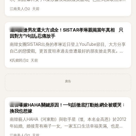
行動。不過，A並未停止發聲，持續透過社群平台公開爆料，反
2 天前
江南美人
駁經紀公司的說法，強調兩人一直維持雙向聯繫，並非外界所
稱的單方面騷擾。如今，韓媒《Dispatch》再曝光雙方77通電話
的錄音內容，而A也首度承認自己過去曾是SHINee、NCT等偶
K-POP
遭閨蜜搶男友還大方成全！SISTAR孝琳親揭當年真相 只
像團體的「站姐」，事件持續延燒。
因對方「1句話」忍痛放手
南韓女團SISTAR出身的孝琳近日登上YouTube節目，大方分享
自己的戀愛觀，更首度坦承過去曾遭最好的朋友搶走男友。她
表示，當時選擇瀟灑放手，但如果同樣的事情現在再發生，「我
2 天前
K氏鄉民
絕對不會坐視不管」，直率發言掀起熱議。
廣告
韓星
星首曝嫁HAHA關鍵原因！一句話徹底打動她 網全被暖哭：
換我也想嫁
南韓藝人HAHA（河東勳）與歌手星（별，本名金高恩）於2012
年結婚，婚後育有兩子一女，一家五口生活幸福美滿，也是韓
國演藝圈公認的模範夫妻。近日，星首度公開當年決定嫁給
2 天前
江南美人