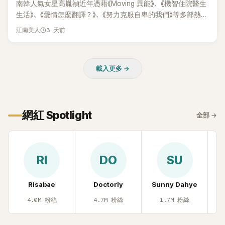
南韓人氣女星高胤禎近年憑藉《Moving 異能》、《機智住院醫生
生活》、《愛情怎麼翻譯？》、《努力克服自卑的我們》等多部熱門
作品，躍升為韓劇新一代女神代表，不僅演技備受肯定，精緻
3 天前
江南美人
五官與清新空靈的氣質也擄獲大批粉絲。近日，她因分享一組
近況照意外掀起熱議，不是因為仙氣十足的美貌，而是藏在纖
細身材下的超狂背肌與肩膀線條，反差感十足，讓不少網友看
載入更多 →
傻直呼：「原來她身材這麼猛！」
網紅 Spotlight
全部
→
RI
DO
SU
Risabae
Doctorly
Sunny Dahye
H
4.0M
粉絲
4.7M
粉絲
1.7M
粉絲