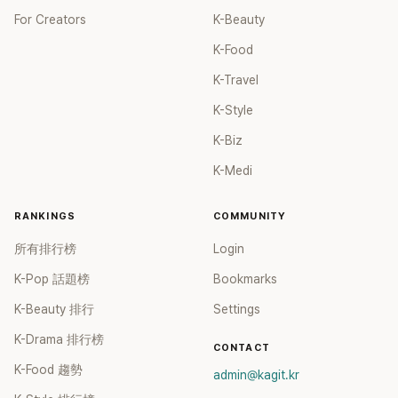
For Creators
K-Beauty
K-Food
K-Travel
K-Style
K-Biz
K-Medi
RANKINGS
COMMUNITY
所有排行榜
Login
K-Pop 話題榜
Bookmarks
K-Beauty 排行
Settings
K-Drama 排行榜
CONTACT
K-Food 趨勢
admin@kagit.kr