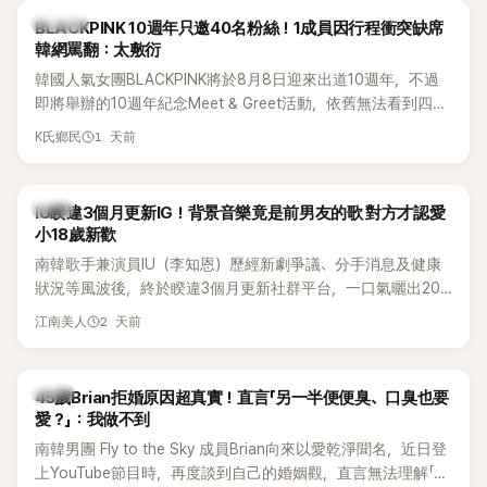
K-POP
BLACKPINK 10週年只邀40名粉絲！1成員因行程衝突缺席
韓網罵翻：太敷衍
韓國人氣女團BLACKPINK將於8月8日迎來出道10週年，不過
即將舉辦的10週年紀念Meet & Greet活動，依舊無法看到四人
合體。根據韓媒《MyDaily》7日報導，當天將由Jisoo（智秀）、
1 天前
K氏鄉民
Rosé與Jennie出席，Lisa則因行程安排確定缺席，再度引發粉
絲熱議。
韓星
IU睽違3個月更新IG！背景音樂竟是前男友的歌 對方才認愛
小18歲新歡
南韓歌手兼演員IU（李知恩）歷經新劇爭議、分手消息及健康
狀況等風波後，終於睽違3個月更新社群平台，一口氣曬出20
張近況照，讓大批粉絲又驚又喜。不過，比起照片本身，更引
2 天前
江南美人
發熱議的是，她竟選用前男友張基河所屬樂團的歌曲作為背景
音樂，意外掀起韓網討論。
韓星
45歲Brian拒婚原因超真實！直言「另一半便便臭、口臭也要
愛？」：我做不到
南韓男團 Fly to the Sky 成員Brian向來以愛乾淨聞名，近日登
上YouTube節目時，再度談到自己的婚姻觀，直言無法理解「連