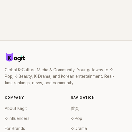
Global K-Culture Media & Community. Your gateway to K-
Pop, K-Beauty, K-Drama, and Korean entertainment. Real-
time rankings, news, and community.
COMPANY
NAVIGATION
About Kagit
首頁
K-Influencers
K-Pop
For Brands
K-Drama