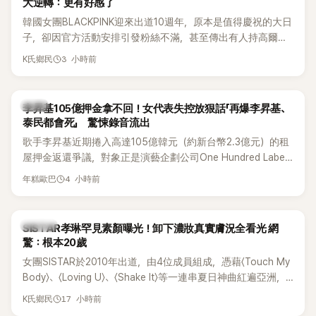
大逆轉：更有好感了
韓國女團BLACKPINK迎來出道10週年，原本是值得慶祝的大日
子，卻因官方活動安排引發粉絲不滿，甚至傳出有人持高爾夫
球桿到YG娛樂大樓鬧事。Jisoo今（8日）也親自發文向BLINK
3 小時前
K氏鄉民
道歉，坦言這次紀念日「好像是充滿歉意的一天」。
韓星
李昇基105億押金拿不回！女代表失控放狠話「再爆李昇基、
泰民都會死」 驚悚錄音流出
歌手李昇基近期捲入高達105億韓元（約新台幣2.3億元）的租
屋押金返還爭議，對象正是演藝企劃公司One Hundred Label
代表車佳媛(차가원)。如今事件再掀風波，YouTuber李鎮浩公開
4 小時前
年糕歐巴
一段與車佳媛過去的通話錄音，當中出現「李昇基身邊的人會全
部死掉」等激烈言論，引發外界譁然。
K-POP
SISTAR孝琳罕見素顏曝光！卸下濃妝真實膚況全看光 網
驚：根本20歲
女團SISTAR於2010年出道，由4位成員組成，憑藉〈Touch My
Body〉、〈Loving U〉、〈Shake It〉等一連串夏日神曲紅遍亞洲，
獲封「夏日女王」。不過，團體在出道滿7年後宣布解散，成員各
17 小時前
K氏鄉民
自投入個人演藝事業。向來以性感火辣形象和強大舞台氣場著