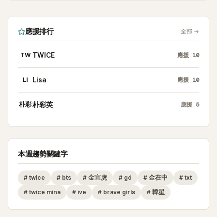
應援排行
全部
→
TW
TWICE
應援
10
LI
Lisa
應援
10
朴彩
朴彩英
應援
5
本週趨勢關鍵字
#
twice
#
bts
#
金宣虎
#
gd
#
金在中
#
txt
#
twice mina
#
ive
#
brave girls
#
韓星