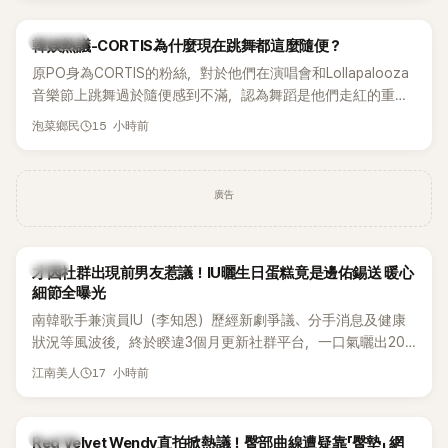
實力。
熱議討論
韓娛熱議-CORTIS為什麼現在跳舞都這麼隨便？
原PO身為CORTIS的粉絲，對於他們在演唱會和Lollapalooza
音樂節上跳舞過於隨便感到不滿，認為舞蹈是他們走紅的重要
原因，希望他們能更認真地表演。
15 小時前
泡菜鄉民
廣告
韓星
才因社群出現前男友惹議！IU曬生日蛋糕竟是邊佑錫送 暖心
細節全曝光
南韓歌手兼演員IU（李知恩）歷經新劇爭議、分手消息及健康
狀況等風波後，終於睽違3個月更新社群平台，一口氣曬出20
張近況照，讓大批粉絲又驚又喜。其中，一張生日蛋糕照意外
17 小時前
江南美人
掀起熱議，不僅送禮人的身分曝光，就連貼文背景音樂也被眼
尖網友發現暗藏玄機，在韓網引發兩波討論。
K-POP
Red Velvet Wendy直拍掀熱議！臀部曲線遭疑靠「臀墊」 網