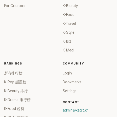
For Creators
K-Beauty
K-Food
K-Travel
K-Style
K-Biz
K-Medi
RANKINGS
COMMUNITY
所有排行榜
Login
K-Pop 話題榜
Bookmarks
K-Beauty 排行
Settings
K-Drama 排行榜
CONTACT
K-Food 趨勢
admin@kagit.kr