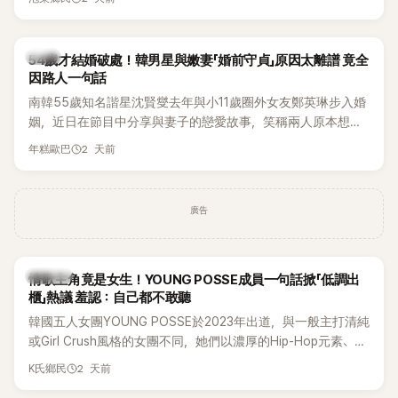
韓星
54歲才結婚破處！韓男星與嫩妻「婚前守貞」原因太離譜 竟全
因路人一句話
南韓55歲知名諧星沈賢燮去年與小11歲圈外女友鄭英琳步入婚
姻，近日在節目中分享與妻子的戀愛故事，笑稱兩人原本想享
受兩人世界，沒想到站在飯店門口時竟被路人認出，還一路替
2 天前
年糕歐巴
他們加油打氣，讓他害羞到最後直接放棄進飯店，意外成了婚
前一直堅守「婚前守貞」的原因之一。
廣告
K-POP
情歌主角竟是女生！YOUNG POSSE成員一句話掀「低調出
櫃」熱議 羞認：自己都不敢聽
韓國五人女團YOUNG POSSE於2023年出道，與一般主打清純
或Girl Crush風格的女團不同，她們以濃厚的Hip-Hop元素、自
創Rap及成員親自參與創作為特色，MV也融入美式街頭、塗
2 天前
K氏鄉民
鴉、滑板等文化元素。雖然並非出身四大經紀公司，仍憑藉鮮