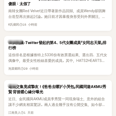
傻眼：太假了
南韓女團Red Velvet近日帶著新作品回歸，成員Wendy卻因舞
台造型再次掀起討論。她日前才因暴瘦身形受到外界關注，又
被質疑在舞台上使用臀墊，如今最新打歌舞台曝光後，再度因
18 小時前
K氏鄉民
身形比例引發熱議。
熱議討論
韓娛熱議-Twitter發起的第4、5代女團成員「女同志天菜」排
行榜
這份排名是根據推特上5336份有效票選結果，選出四、五代女
偶像中，最受女性粉絲喜愛的成員。其中，HATS2HEARTS成
員包攬了前三名，展現了她們在女性社群中的高人氣。
20 小時前
泡菜鄉民
韓星
毫無交集竟成摯友！《爸爸去哪》「小哭包」民國同遊AKMU秀
賢 背後暖心緣分曝光
近日，金民國與AKMU成員李秀賢一同現身瑞士，意外的組合
讓不少網友相當驚訝。兩人過去幾乎沒有公開交集，如今卻一
起踏上瑞士之旅，也讓粉絲紛紛好奇：「他們到底是怎麼認識
1 天前
江南美人