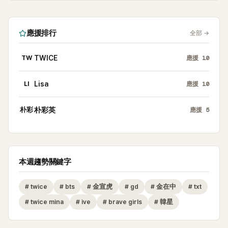
應援排行
全部
→
TW
TWICE
應援
10
LI
Lisa
應援
10
朴彩
朴彩英
應援
5
本週趨勢關鍵字
#
twice
#
bts
#
金宣虎
#
gd
#
金在中
#
txt
#
twice mina
#
ive
#
brave girls
#
韓星