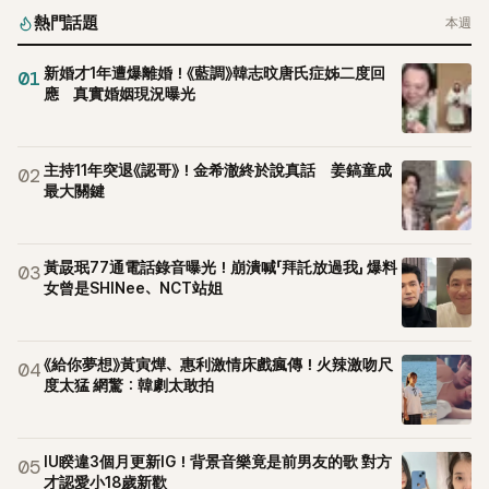
熱門話題
本週
新婚才1年遭爆離婚！《藍調》韓志旼唐氏症姊二度回
01
應 真實婚姻現況曝光
主持11年突退《認哥》！金希澈終於說真話 姜鎬童成
02
最大關鍵
黃晸珉77通電話錄音曝光！崩潰喊「拜託放過我」 爆料
03
女曾是SHINee、NCT站姐
《給你夢想》黃寅燁、惠利激情床戲瘋傳！火辣激吻尺
04
度太猛 網驚：韓劇太敢拍
IU睽違3個月更新IG！背景音樂竟是前男友的歌 對方
05
才認愛小18歲新歡