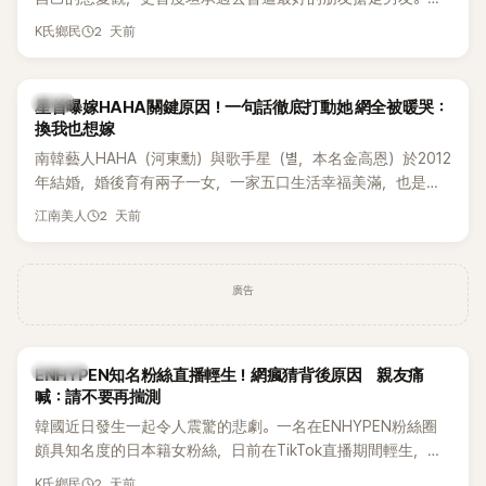
表示，當時選擇瀟灑放手，但如果同樣的事情現在再發生，「我
2 天前
K氏鄉民
絕對不會坐視不管」，直率發言掀起熱議。
韓星
星首曝嫁HAHA關鍵原因！一句話徹底打動她 網全被暖哭：
換我也想嫁
南韓藝人HAHA（河東勳）與歌手星（별，本名金高恩）於2012
年結婚，婚後育有兩子一女，一家五口生活幸福美滿，也是韓
國演藝圈公認的模範夫妻。近日，星首度公開當年決定嫁給
2 天前
江南美人
HAHA的關鍵原因，竟是一句讓她至今仍難忘的話，也成為她
點頭步入婚姻的最大理由。
廣告
K-POP
ENHYPEN知名粉絲直播輕生！網瘋猜背後原因 親友痛
喊：請不要再揣測
韓國近日發生一起令人震驚的悲劇。一名在ENHYPEN粉絲圈
頗具知名度的日本籍女粉絲，日前在TikTok直播期間輕生，最
終不幸身亡，消息曝光後震驚韓網，也讓不少粉絲湧入社群平
2 天前
K氏鄉民