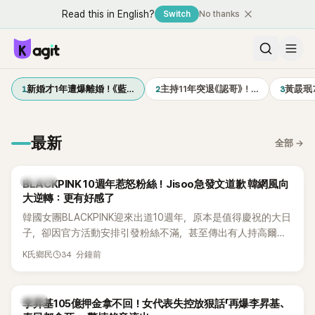
Read this in English?
Switch
No thanks
1
2
3
新婚才1年遭爆離婚！《藍…
主持11年突退《認哥》！…
黃晸珉
最新
全部
→
K-POP
BLACKPINK 10週年惹怒粉絲！Jisoo急發文道歉 韓網風向
大逆轉：更有好感了
韓國女團BLACKPINK迎來出道10週年，原本是值得慶祝的大日
子，卻因官方活動安排引發粉絲不滿，甚至傳出有人持高爾夫
球桿到YG娛樂大樓鬧事。Jisoo今（8日）也親自發文向BLINK
34 分鐘前
K氏鄉民
道歉，坦言這次紀念日「好像是充滿歉意的一天」。
韓星
李昇基105億押金拿不回！女代表失控放狠話「再爆李昇基、