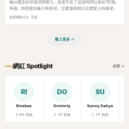
她以穩定的現場演唱實力，直接平息了這段時間以來的「對嘴」
爭議。明明瘦到像只剩骨頭，怎麼還能唱出這麼驚人的爆發力
和音量？
3 天前
泡菜鄉民
載入更多 →
網紅 Spotlight
全部
→
RI
DO
SU
Risabae
Doctorly
Sunny Dahye
H
4.0M
粉絲
4.7M
粉絲
1.7M
粉絲