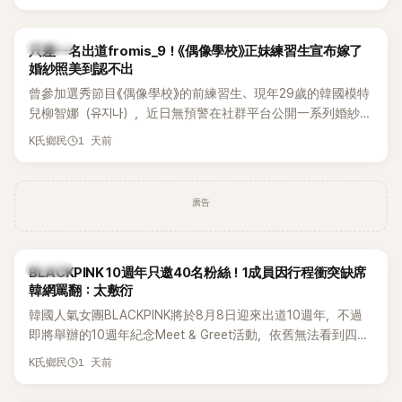
的？」
K-POP
只差一名出道fromis_9！《偶像學校》正妹練習生宣布嫁了
婚紗照美到認不出
曾參加選秀節目《偶像學校》的前練習生、現年29歲的韓國模特
兒柳智娜（유지나），近日無預警在社群平台公開一系列婚紗
照，親自宣布即將步入婚姻，消息曝光後讓不少曾追看節目的
1 天前
K氏鄉民
粉絲又驚又喜，紛紛送上祝福。
廣告
K-POP
BLACKPINK 10週年只邀40名粉絲！1成員因行程衝突缺席
韓網罵翻：太敷衍
韓國人氣女團BLACKPINK將於8月8日迎來出道10週年，不過
即將舉辦的10週年紀念Meet & Greet活動，依舊無法看到四人
合體。根據韓媒《MyDaily》7日報導，當天將由Jisoo（智秀）、
1 天前
K氏鄉民
Rosé與Jennie出席，Lisa則因行程安排確定缺席，再度引發粉
絲熱議。