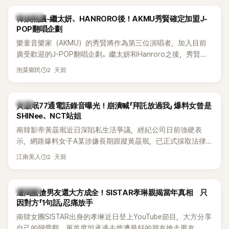
明的音樂風格，在海外尤其是歐美市場累積不少人氣，逐漸成
為第五代女團中極具辨識度的新生代代表之一。
熱議討論
韓娛熱議-繼太妍、HANRORO後！AKMU秀賢確定加盟J-
POP翻唱企劃
樂童音樂家（AKMU）的秀賢將作為第三位演唱者，加入目前
廣受歡迎的J-POP翻唱企劃。繼太妍和Hanroro之後，秀賢已
獲選為第三首翻唱歌曲的主唱，並於近期完成錄音。
2 天前
泡菜鄉民
韓星
黃晸珉77通電話錄音曝光！崩潰喊「拜託放過我」 爆料女曾是
SHINee、NCT站姐
南韓影帝黃晸珉近日深陷私生活爭議，經紀公司日前強硬表
示，網路爆料女子A某涉嫌長期跟蹤黃晸珉，已正式採取法律
行動。不過，A並未停止發聲，持續透過社群平台公開爆料，反
2 天前
江南美人
駁經紀公司的說法，強調兩人一直維持雙向聯繫，並非外界所
稱的單方面騷擾。如今，韓媒《Dispatch》再曝光雙方77通電話
的錄音內容，而A也首度承認自己過去曾是SHINee、NCT等偶
K-POP
遭閨蜜搶男友還大方成全！SISTAR孝琳親揭當年真相 只
像團體的「站姐」，事件持續延燒。
因對方「1句話」忍痛放手
南韓女團SISTAR出身的孝琳近日登上YouTube節目，大方分享
自己的戀愛觀，更首度坦承過去曾遭最好的朋友搶走男友。她