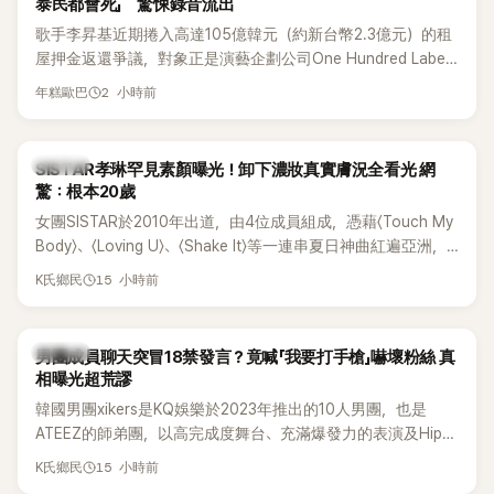
泰民都會死」 驚悚錄音流出
歌手李昇基近期捲入高達105億韓元（約新台幣2.3億元）的租
屋押金返還爭議，對象正是演藝企劃公司One Hundred Label
代表車佳媛(차가원)。如今事件再掀風波，YouTuber李鎮浩公開
2 小時前
年糕歐巴
一段與車佳媛過去的通話錄音，當中出現「李昇基身邊的人會全
部死掉」等激烈言論，引發外界譁然。
K-POP
SISTAR孝琳罕見素顏曝光！卸下濃妝真實膚況全看光 網
驚：根本20歲
女團SISTAR於2010年出道，由4位成員組成，憑藉〈Touch My
Body〉、〈Loving U〉、〈Shake It〉等一連串夏日神曲紅遍亞洲，
獲封「夏日女王」。不過，團體在出道滿7年後宣布解散，成員各
15 小時前
K氏鄉民
自投入個人演藝事業。向來以性感火辣形象和強大舞台氣場著
稱的孝琳，近日在社群分享與「排球女王」金軟景聚餐的日常，
不僅展現兩人多年不變的好交情，她幾乎素顏入鏡的真實模
K-POP
男團成員聊天突冒18禁發言？竟喊「我要打手槍」嚇壞粉絲 真
樣，也意外掀起網友熱議。
相曝光超荒謬
韓國男團xikers是KQ娛樂於2023年推出的10人男團，也是
ATEEZ的師弟團，以高完成度舞台、充滿爆發力的表演及Hip-
Hop風格聞名，出道後迅速累積大批海內外粉絲，近年也陸續
15 小時前
K氏鄉民
登上Lollapalooza等國際大型音樂節，展現新生代男團的舞台