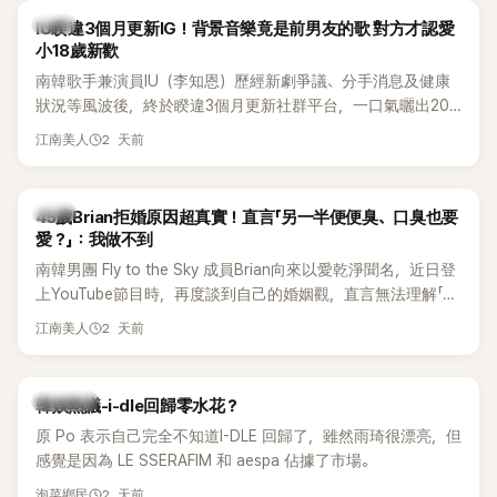
韓星
IU睽違3個月更新IG！背景音樂竟是前男友的歌 對方才認愛
小18歲新歡
南韓歌手兼演員IU（李知恩）歷經新劇爭議、分手消息及健康
狀況等風波後，終於睽違3個月更新社群平台，一口氣曬出20
張近況照，讓大批粉絲又驚又喜。不過，比起照片本身，更引
2 天前
江南美人
發熱議的是，她竟選用前男友張基河所屬樂團的歌曲作為背景
音樂，意外掀起韓網討論。
韓星
45歲Brian拒婚原因超真實！直言「另一半便便臭、口臭也要
愛？」：我做不到
南韓男團 Fly to the Sky 成員Brian向來以愛乾淨聞名，近日登
上YouTube節目時，再度談到自己的婚姻觀，直言無法理解「連
另一半的口臭、便便臭都要愛」這種說法，更大方表明自己是不
2 天前
江南美人
婚主義者，一番超直白發言掀起熱議。
熱議討論
韓娛熱議-i-dle回歸零水花？
原 Po 表示自己完全不知道I-DLE 回歸了，雖然雨琦很漂亮，但
感覺是因為 LE SSERAFIM 和 aespa 佔據了市場。
2 天前
泡菜鄉民