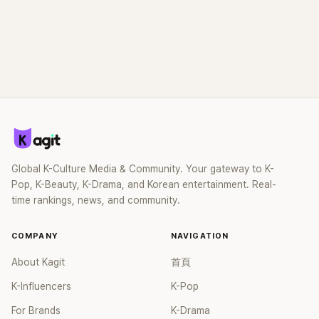
Global K-Culture Media & Community. Your gateway to K-
Pop, K-Beauty, K-Drama, and Korean entertainment. Real-
time rankings, news, and community.
COMPANY
NAVIGATION
About Kagit
首頁
K-Influencers
K-Pop
For Brands
K-Drama