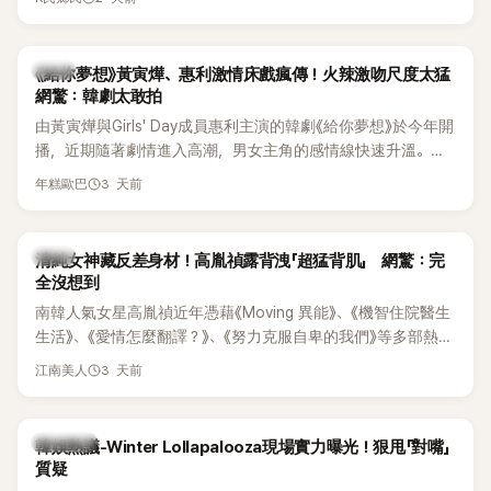
台哀悼。事發後，死者親友也陸續出面證實噩耗，並呼籲外界
停止揣測，盼逝者安息。
韓劇
《給你夢想》黃寅燁、惠利激情床戲瘋傳！火辣激吻尺度太猛
網驚：韓劇太敢拍
由黃寅燁與Girls' Day成員惠利主演的韓劇《給你夢想》於今年開
播，近期隨著劇情進入高潮，男女主角的感情線快速升溫。最
新播出的第8集不僅上演火辣吻戲，更接連出現床戲橋段，讓
3 天前
年糕歐巴
相關片段在網路上瘋傳，引發觀眾熱烈討論。
韓星
清純女神藏反差身材！高胤禎露背洩「超猛背肌」 網驚：完
全沒想到
南韓人氣女星高胤禎近年憑藉《Moving 異能》、《機智住院醫生
生活》、《愛情怎麼翻譯？》、《努力克服自卑的我們》等多部熱門
作品，躍升為韓劇新一代女神代表，不僅演技備受肯定，精緻
3 天前
江南美人
五官與清新空靈的氣質也擄獲大批粉絲。近日，她因分享一組
近況照意外掀起熱議，不是因為仙氣十足的美貌，而是藏在纖
細身材下的超狂背肌與肩膀線條，反差感十足，讓不少網友看
熱議討論
韓娛熱議-Winter Lollapalooza現場實力曝光！狠甩「對嘴」
傻直呼：「原來她身材這麼猛！」
質疑