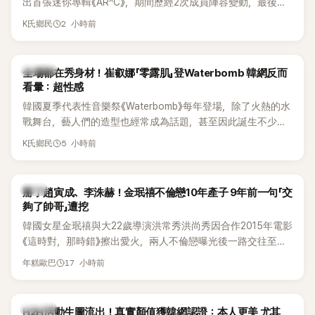
出首張迷你專輯《AR^C》，期間歷經2次成員陣容變動，最後一
張作品則是2025年11月推出的〈Skiid〉。沒想到出道不到2年，
2 小時前
K氏鄉民
所屬公司MYSTIC STORY便在2026年6月23日宣布結束ARrC
的團體活動，7名成員未來將各自發展，消息一出也讓粉絲相
當錯愕。
K-POP
全場都在秀身材！崔叡娜「零露肌」登Waterbomb 韓網反而
看暈：超性感
韓國夏季代表性音樂祭《Waterbomb》每年登場，除了火熱的水
戰舞台，藝人們的造型也經常成為話題，甚至因此誕生不少
「Waterbomb女神」、「Waterbomb男神」。過去包括泫雅、宣
5 小時前
K氏鄉民
美、請夏、BLACKPINK成員及權恩妃等人，都曾憑藉性感舞台
掀起熱烈討論。
韓星
掰了趙寅成、李洙赫！金珉禧不倫戀10年產子 9年前一句「交
夠了帥哥」遭挖
韓國女星金珉禧與大22歲導演洪常秀洪尚秀因合作2015年電影
《這時對，那時錯》擦出愛火，兩人不倫戀曝光後一路交往至
今，戀情已持續近10年，並於去年迎來兩人的兒子。金珉禧也
17 小時前
年糕歐巴
將透過洪常秀執導的新片《無處安放我的眼睛》（暫譯，
Nowhere To Lay My Eyes）正式回歸大銀幕，這也是她產後
首度以演員身分復出。不過，新片尚未上映，她9年前電影中的
K-POP
H2H活動生圖流出！真實顏值獲韓網認證：本人更美 尤其