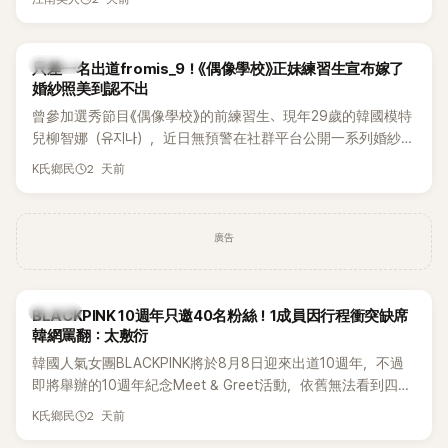
的？」
K-POP
只差一名出道fromis_9！《偶像學校》正妹練習生宣布嫁了
婚紗照美到認不出
曾參加選秀節目《偶像學校》的前練習生、現年29歲的韓國模特
兒柳智娜（유지나），近日無預警在社群平台公開一系列婚紗
照，親自宣布即將步入婚姻，消息曝光後讓不少曾追看節目的
2 天前
K氏鄉民
粉絲又驚又喜，紛紛送上祝福。
廣告
K-POP
BLACKPINK 10週年只邀40名粉絲！1成員因行程衝突缺席
韓網罵翻：太敷衍
韓國人氣女團BLACKPINK將於8月8日迎來出道10週年，不過
即將舉辦的10週年紀念Meet & Greet活動，依舊無法看到四人
合體。根據韓媒《MyDaily》7日報導，當天將由Jisoo（智秀）、
2 天前
K氏鄉民
Rosé與Jennie出席，Lisa則因行程安排確定缺席，再度引發粉