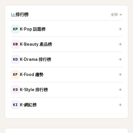
排行榜
全部
→
KP
K-Pop 話題榜
KB
K-Beauty 產品榜
KD
K-Drama 排行榜
KF
K-Food 趨勢
KS
K-Style 排行榜
KI
K-網紅榜