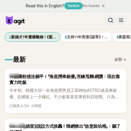
Read this in English?
Switch
No thanks
1
2
3
新婚才1年遭爆離婚！《藍…
主持11年突退《認哥》！…
黃晸珉
最新
全部
→
生活
神顏圈粉後沒躺平！「海底撈車銀優」苦練甩麵 網讚：現在靠
實力吃飯
今年初，韓國大邱一名海底撈男員工因神似ASTRO成員車銀
優，在網路上一夕爆紅，不少顧客甚至專程到店朝聖，只為一
睹他的真面目。如今事隔數月，他的最新近況再度引發熱議，
3 小時前
江南美人
這次討論焦點不再只是高顏值，而是他苦練甩麵技術後展現的
驚人實力。
熱議討論
Mimi《地娛室》說話方式挨轟！韓網揪出「故意裝幼稚」：聽了