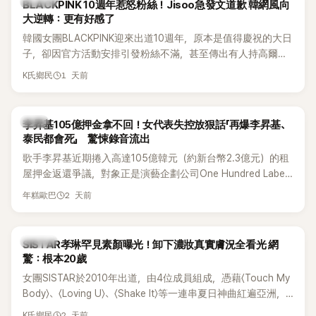
K-POP
BLACKPINK 10週年惹怒粉絲！Jisoo急發文道歉 韓網風向
大逆轉：更有好感了
韓國女團BLACKPINK迎來出道10週年，原本是值得慶祝的大日
子，卻因官方活動安排引發粉絲不滿，甚至傳出有人持高爾夫
球桿到YG娛樂大樓鬧事。Jisoo今（8日）也親自發文向BLINK
1 天前
K氏鄉民
道歉，坦言這次紀念日「好像是充滿歉意的一天」。
韓星
李昇基105億押金拿不回！女代表失控放狠話「再爆李昇基、
泰民都會死」 驚悚錄音流出
歌手李昇基近期捲入高達105億韓元（約新台幣2.3億元）的租
屋押金返還爭議，對象正是演藝企劃公司One Hundred Label
代表車佳媛(차가원)。如今事件再掀風波，YouTuber李鎮浩公開
2 天前
年糕歐巴
一段與車佳媛過去的通話錄音，當中出現「李昇基身邊的人會全
部死掉」等激烈言論，引發外界譁然。
K-POP
SISTAR孝琳罕見素顏曝光！卸下濃妝真實膚況全看光 網
驚：根本20歲
女團SISTAR於2010年出道，由4位成員組成，憑藉〈Touch My
Body〉、〈Loving U〉、〈Shake It〉等一連串夏日神曲紅遍亞洲，
獲封「夏日女王」。不過，團體在出道滿7年後宣布解散，成員各
2 天前
K氏鄉民