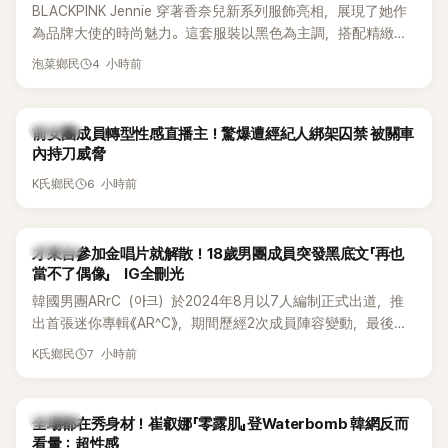
BLACKPINK Jennie 穿著香奈兒新系列服飾亮相，展現了她作
為品牌大使的時尚魅力。這套服裝以黑色為主調，搭配精緻的
細節，完美襯托出 Jennie 的優雅氣質。
4 小時前
泡菜鄉民
K-POP
前女團成員轉型性感直播主！驚爆遭經紀人綁架囚禁 被關車
內持刀威脅
6 小時前
K氏鄉民
K-POP
才來台參加金唱片就解散！18歲男團成員突發黑底文「再也
當不了偶像」 IG全刪光
韓國男團ARrC（아크）於2024年8月以7人編制正式出道，推
出首張迷你專輯《AR^C》，期間歷經2次成員陣容變動，最後一
張作品則是2025年11月推出的〈Skiid〉。沒想到出道不到2年，
7 小時前
K氏鄉民
所屬公司MYSTIC STORY便在2026年6月23日宣布結束ARrC
的團體活動，7名成員未來將各自發展，消息一出也讓粉絲相
當錯愕。
K-POP
全場都在秀身材！崔叡娜「零露肌」登Waterbomb 韓網反而
看暈：超性感