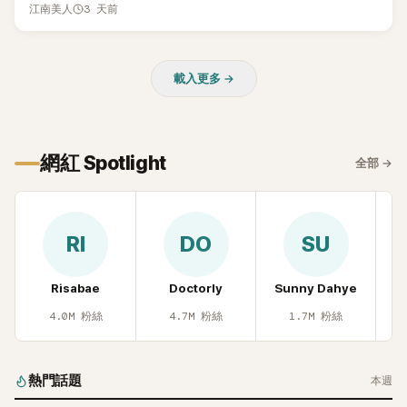
張近況照，讓大批粉絲又驚又喜。不過，比起照片本身，更引
3 天前
江南美人
發熱議的是，她竟選用前男友張基河所屬樂團的歌曲作為背景
音樂，意外掀起韓網討論。
載入更多 →
網紅 Spotlight
全部
→
RI
DO
SU
Risabae
Doctorly
Sunny Dahye
H
4.0M
粉絲
4.7M
粉絲
1.7M
粉絲
熱門話題
本週