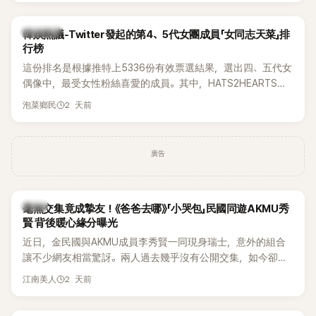
熱議討論
韓娛熱議-Twitter發起的第4、5代女團成員「女同志天菜」排
行榜
這份排名是根據推特上5336份有效票選結果，選出四、五代女
偶像中，最受女性粉絲喜愛的成員。其中，HATS2HEARTS成
員包攬了前三名，展現了她們在女性社群中的高人氣。
2 天前
泡菜鄉民
廣告
韓星
毫無交集竟成摯友！《爸爸去哪》「小哭包」民國同遊AKMU秀
賢 背後暖心緣分曝光
近日，金民國與AKMU成員李秀賢一同現身瑞士，意外的組合
讓不少網友相當驚訝。兩人過去幾乎沒有公開交集，如今卻一
起踏上瑞士之旅，也讓粉絲紛紛好奇：「他們到底是怎麼認識
2 天前
江南美人
的？」