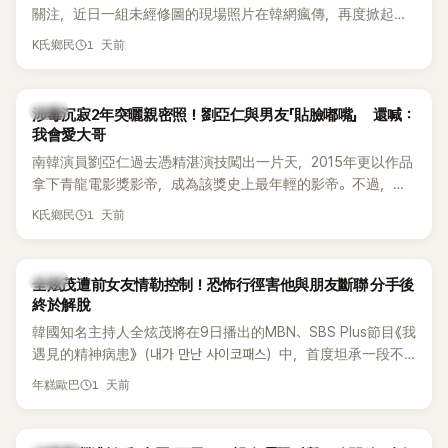
關注，近日一組未經修圖的現場照片在韓網瘋傳，再度掀起熱
烈討論，不少看過本人的網友更直呼：「真人比照片還漂亮！」
1 天前
K氏鄉民
韓星
涉毒沉寂2年突曬親密照！劉亞仁與男友「貼臉嘟嘴」 還喊：
我會愛大哥
南韓演員劉亞仁過去憑精湛演技闖出一片天，2015年更以作品
拿下青龍電影獎影帝，成為該獎史上最年輕的影帝。不過，他
2023年爆出涉毒風波後，演藝事業受到重創，後續又牽扯與男
1 天前
K氏鄉民
性友人崔河那之間的相關爭議，近年幾乎淡出演藝圈，鮮少公
開露面。
韓星
全炫茂遭前女友情勒控制！恐怖行徑害他與朋友斷聯 分手後
終於解脫
韓國知名主持人全炫茂將在9日播出的MBN、SBS Plus節目《我
遇見的精神病患》（내가 만난 사이코패스）中，首度坦承一段不
堪回首的戀愛經歷，自爆曾遭前女友過度控制，不僅走到哪都
1 天前
年糕歐巴
得開視訊報備，最後甚至因此和朋友失去聯絡，分手後朋友的
一句「歡迎回來」，更讓他至今印象深刻。