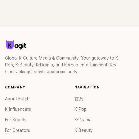
Global K-Culture Media & Community. Your gateway to K-
Pop, K-Beauty, K-Drama, and Korean entertainment. Real-
time rankings, news, and community.
COMPANY
NAVIGATION
About Kagit
首頁
K-Influencers
K-Pop
For Brands
K-Drama
For Creators
K-Beauty