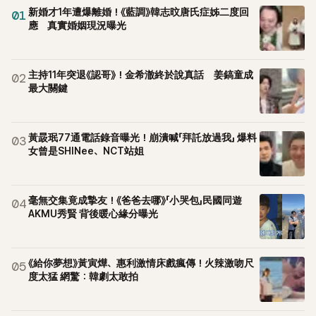
新婚才1年遭爆離婚！《藍調》韓志旼唐氏症姊二度回
01
應 真實婚姻現況曝光
主持11年突退《認哥》！金希澈終於說真話 姜鎬童成
02
最大關鍵
黃晸珉77通電話錄音曝光！崩潰喊「拜託放過我」 爆料
03
女曾是SHINee、NCT站姐
毫無交集竟成摯友！《爸爸去哪》「小哭包」民國同遊
04
AKMU秀賢 背後暖心緣分曝光
《給你夢想》黃寅燁、惠利激情床戲瘋傳！火辣激吻尺
05
度太猛 網驚：韓劇太敢拍