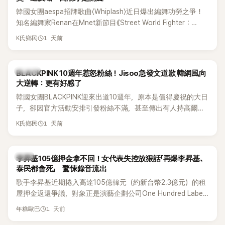
韓國女團aespa招牌歌曲〈Whiplash〉近日爆出編舞功勞之爭！
知名編舞家Renan在Mnet新節目《Street World Fighter：
Directors' War》預告中，公開談及自己在〈Whiplash〉編舞上的
1 天前
K氏鄉民
貢獻，直言明明自己完成約8成舞蹈，2025 KOREA Awards「年
度編舞大賞」卻由Lachica拿走，讓她至今仍感到相當不平。
K-POP
BLACKPINK 10週年惹怒粉絲！Jisoo急發文道歉 韓網風向
大逆轉：更有好感了
韓國女團BLACKPINK迎來出道10週年，原本是值得慶祝的大日
子，卻因官方活動安排引發粉絲不滿，甚至傳出有人持高爾夫
球桿到YG娛樂大樓鬧事。Jisoo今（8日）也親自發文向BLINK
1 天前
K氏鄉民
道歉，坦言這次紀念日「好像是充滿歉意的一天」。
韓星
李昇基105億押金拿不回！女代表失控放狠話「再爆李昇基、
泰民都會死」 驚悚錄音流出
歌手李昇基近期捲入高達105億韓元（約新台幣2.3億元）的租
屋押金返還爭議，對象正是演藝企劃公司One Hundred Label
代表車佳媛(차가원)。如今事件再掀風波，YouTuber李鎮浩公開
1 天前
年糕歐巴
一段與車佳媛過去的通話錄音，當中出現「李昇基身邊的人會全