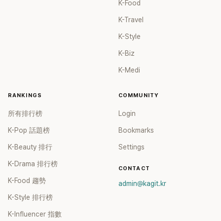
K-Food
K-Travel
K-Style
K-Biz
K-Medi
RANKINGS
COMMUNITY
所有排行榜
Login
K-Pop 話題榜
Bookmarks
K-Beauty 排行
Settings
K-Drama 排行榜
CONTACT
K-Food 趨勢
admin@kagit.kr
K-Style 排行榜
K-Influencer 指數