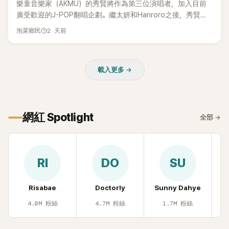
樂童音樂家（AKMU）的秀賢將作為第三位演唱者，加入目前
廣受歡迎的J-POP翻唱企劃。繼太妍和Hanroro之後，秀賢已
獲選為第三首翻唱歌曲的主唱，並於近期完成錄音。
2 天前
泡菜鄉民
載入更多 →
網紅 Spotlight
全部
→
RI
DO
SU
Risabae
Doctorly
Sunny Dahye
H
4.0M
粉絲
4.7M
粉絲
1.7M
粉絲