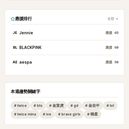
應援排行
全部
→
JE
Jennie
應援
65
BL
BLACKPINK
應援
60
AE
aespa
應援
50
本週趨勢關鍵字
#
twice
#
bts
#
金宣虎
#
gd
#
金在中
#
txt
#
twice mina
#
ive
#
brave girls
#
韓星