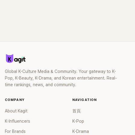
Global K-Culture Media & Community. Your gateway to K-
Pop, K-Beauty, K-Drama, and Korean entertainment. Real-
time rankings, news, and community.
COMPANY
NAVIGATION
About Kagit
首頁
K-Influencers
K-Pop
For Brands
K-Drama