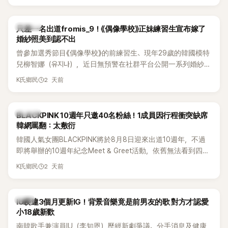
的？」
K-POP
只差一名出道fromis_9！《偶像學校》正妹練習生宣布嫁了
婚紗照美到認不出
曾參加選秀節目《偶像學校》的前練習生、現年29歲的韓國模特
兒柳智娜（유지나），近日無預警在社群平台公開一系列婚紗
照，親自宣布即將步入婚姻，消息曝光後讓不少曾追看節目的
2 天前
K氏鄉民
粉絲又驚又喜，紛紛送上祝福。
K-POP
BLACKPINK 10週年只邀40名粉絲！1成員因行程衝突缺席
韓網罵翻：太敷衍
韓國人氣女團BLACKPINK將於8月8日迎來出道10週年，不過
即將舉辦的10週年紀念Meet & Greet活動，依舊無法看到四人
合體。根據韓媒《MyDaily》7日報導，當天將由Jisoo（智秀）、
2 天前
K氏鄉民
Rosé與Jennie出席，Lisa則因行程安排確定缺席，再度引發粉
絲熱議。
韓星
IU睽違3個月更新IG！背景音樂竟是前男友的歌 對方才認愛
小18歲新歡
南韓歌手兼演員IU（李知恩）歷經新劇爭議、分手消息及健康