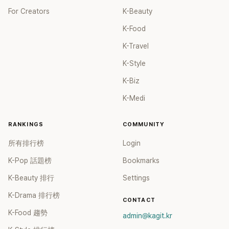
For Creators
K-Beauty
K-Food
K-Travel
K-Style
K-Biz
K-Medi
RANKINGS
COMMUNITY
所有排行榜
Login
K-Pop 話題榜
Bookmarks
K-Beauty 排行
Settings
K-Drama 排行榜
CONTACT
K-Food 趨勢
admin@kagit.kr