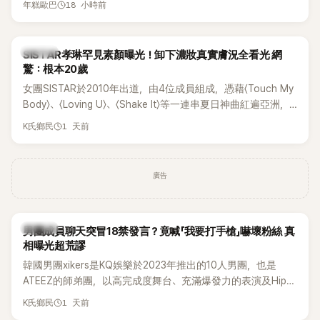
18 小時前
年糕歐巴
一段與車佳媛過去的通話錄音，當中出現「李昇基身邊的人會全
部死掉」等激烈言論，引發外界譁然。
K-POP
SISTAR孝琳罕見素顏曝光！卸下濃妝真實膚況全看光 網
驚：根本20歲
女團SISTAR於2010年出道，由4位成員組成，憑藉〈Touch My
Body〉、〈Loving U〉、〈Shake It〉等一連串夏日神曲紅遍亞洲，
獲封「夏日女王」。不過，團體在出道滿7年後宣布解散，成員各
1 天前
K氏鄉民
自投入個人演藝事業。向來以性感火辣形象和強大舞台氣場著
稱的孝琳，近日在社群分享與「排球女王」金軟景聚餐的日常，
不僅展現兩人多年不變的好交情，她幾乎素顏入鏡的真實模
廣告
樣，也意外掀起網友熱議。
K-POP
男團成員聊天突冒18禁發言？竟喊「我要打手槍」嚇壞粉絲 真
相曝光超荒謬
韓國男團xikers是KQ娛樂於2023年推出的10人男團，也是
ATEEZ的師弟團，以高完成度舞台、充滿爆發力的表演及Hip-
Hop風格聞名，出道後迅速累積大批海內外粉絲，近年也陸續
1 天前
K氏鄉民
登上Lollapalooza等國際大型音樂節，展現新生代男團的舞台