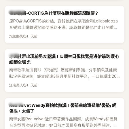
實力。
熱議討論
韓娛熱議-CORTIS為什麼現在跳舞都這麼隨便？
原PO身為CORTIS的粉絲，對於他們在演唱會和Lollapalooza
音樂節上跳舞過於隨便感到不滿，認為舞蹈是他們走紅的重要
原因，希望他們能更認真地表演。
1 天前
泡菜鄉民
韓星
才因社群出現前男友惹議！IU曬生日蛋糕竟是邊佑錫送 暖心
細節全曝光
南韓歌手兼演員IU（李知恩）歷經新劇爭議、分手消息及健康
狀況等風波後，終於睽違3個月更新社群平台，一口氣曬出20
張近況照，讓大批粉絲又驚又喜。其中，一張生日蛋糕照意外
1 天前
江南美人
掀起熱議，不僅送禮人的身分曝光，就連貼文背景音樂也被眼
尖網友發現暗藏玄機，在韓網引發兩波討論。
K-POP
Red Velvet Wendy直拍掀熱議！臀部曲線遭疑靠「臀墊」 網
傻眼：太假了
南韓女團Red Velvet近日帶著新作品回歸，成員Wendy卻因舞
台造型再次掀起討論。她日前才因暴瘦身形受到外界關注，又