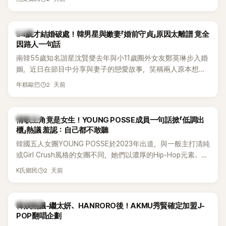
韓星
54歲才結婚破處！韓男星與嫩妻「婚前守貞」原因太離譜 竟全
因路人一句話
南韓55歲知名諧星沈賢燮去年與小11歲圈外女友鄭英琳步入婚
姻，近日在節目中分享與妻子的戀愛故事，笑稱兩人原本想享
受兩人世界，沒想到站在飯店門口時竟被路人認出，還一路替
2 天前
年糕歐巴
他們加油打氣，讓他害羞到最後直接放棄進飯店，意外成了婚
前一直堅守「婚前守貞」的原因之一。
K-POP
情歌主角竟是女生！YOUNG POSSE成員一句話掀「低調出
櫃」熱議 羞認：自己都不敢聽
韓國五人女團YOUNG POSSE於2023年出道，與一般主打清純
或Girl Crush風格的女團不同，她們以濃厚的Hip-Hop元素、自
創Rap及成員親自參與創作為特色，MV也融入美式街頭、塗
2 天前
K氏鄉民
鴉、滑板等文化元素。雖然並非出身四大經紀公司，仍憑藉鮮
明的音樂風格，在海外尤其是歐美市場累積不少人氣，逐漸成
為第五代女團中極具辨識度的新生代代表之一。
熱議討論
韓娛熱議-繼太妍、HANRORO後！AKMU秀賢確定加盟J-
POP翻唱企劃