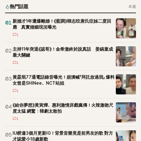
熱門話題
本週
新婚才1年遭爆離婚！《藍調》韓志旼唐氏症姊二度回
01
應 真實婚姻現況曝光
1
主持11年突退《認哥》！金希澈終於說真話 姜鎬童成
02
最大關鍵
1
黃晸珉77通電話錄音曝光！崩潰喊「拜託放過我」 爆料
03
女曾是SHINee、NCT站姐
1
《給你夢想》黃寅燁、惠利激情床戲瘋傳！火辣激吻尺
04
度太猛 網驚：韓劇太敢拍
1
IU睽違3個月更新IG！背景音樂竟是前男友的歌 對方
05
才認愛小18歲新歡