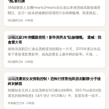
「她」被狂讚
SM娛樂新人女團Hearts2Hearts自出道以來便憑藉高顏值備受
關注，近日一組未經修圖的現場照片在韓網瘋傳，再度掀起熱
烈討論，不少看過本人的網友更直呼：「真人比照片還漂亮！」
8 小時前
K氏鄉民
韓星
涉毒沉寂2年突曬親密照！影帝與男友「貼臉嘟嘴」 還喊：我
會愛大哥
南韓演員劉亞仁過去憑精湛演技闖出一片天，2015年更以作品
拿下青龍電影獎影帝，成為該獎史上最年輕的影帝。不過，他
2023年爆出涉毒風波後，演藝事業受到重創，後續又牽扯與男
9 小時前
K氏鄉民
性友人崔河那之間的相關爭議，近年幾乎淡出演藝圈，鮮少公
開露面。
韓星
全炫茂遭前女友情勒控制！恐怖行徑害他與朋友斷聯 分手後
終於解脫
韓國知名主持人全炫茂將在9日播出的MBN、SBS Plus節目《我
遇見的精神病患》（내가 만난 사이코패스）中，首度坦承一段不
堪回首的戀愛經歷，自爆曾遭前女友過度控制，不僅走到哪都
9 小時前
年糕歐巴
得開視訊報備，最後甚至因此和朋友失去聯絡，分手後朋友的