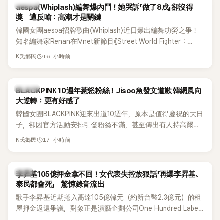
K-POP
aespa〈Whiplash〉編舞爆內鬥！她哭訴「做了8成」卻沒得
獎 遭反嗆：高潮才是關鍵
韓國女團aespa招牌歌曲〈Whiplash〉近日爆出編舞功勞之爭！
知名編舞家Renan在Mnet新節目《Street World Fighter：
Directors' War》預告中，公開談及自己在〈Whiplash〉編舞上的
16 小時前
K氏鄉民
貢獻，直言明明自己完成約8成舞蹈，2025 KOREA Awards「年
度編舞大賞」卻由Lachica拿走，讓她至今仍感到相當不平。
K-POP
BLACKPINK 10週年惹怒粉絲！Jisoo急發文道歉 韓網風向
大逆轉：更有好感了
韓國女團BLACKPINK迎來出道10週年，原本是值得慶祝的大日
子，卻因官方活動安排引發粉絲不滿，甚至傳出有人持高爾夫
球桿到YG娛樂大樓鬧事。Jisoo今（8日）也親自發文向BLINK
17 小時前
K氏鄉民
道歉，坦言這次紀念日「好像是充滿歉意的一天」。
韓星
李昇基105億押金拿不回！女代表失控放狠話「再爆李昇基、
泰民都會死」 驚悚錄音流出
歌手李昇基近期捲入高達105億韓元（約新台幣2.3億元）的租
屋押金返還爭議，對象正是演藝企劃公司One Hundred Label
代表車佳媛(차가원)。如今事件再掀風波，YouTuber李鎮浩公開