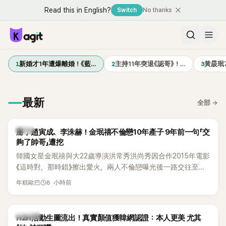
Read this in English?
Switch
No thanks
1
2
3
新婚才1年遭爆離婚！《藍…
主持11年突退《認哥》！…
黃晸珉
最新
全部
→
韓星
掰了趙寅成、李洙赫！金珉禧不倫戀10年產子 9年前一句「交
夠了帥哥」遭挖
韓國女星金珉禧與大22歲導演洪常秀洪尚秀因合作2015年電影
《這時對，那時錯》擦出愛火，兩人不倫戀曝光後一路交往至
今，戀情已持續近10年，並於去年迎來兩人的兒子。金珉禧也
8 小時前
年糕歐巴
將透過洪常秀執導的新片《無處安放我的眼睛》（暫譯，
Nowhere To Lay My Eyes）正式回歸大銀幕，這也是她產後
首度以演員身分復出。不過，新片尚未上映，她9年前電影中的
K-POP
H2H活動生圖流出！真實顏值獲韓網認證：本人更美 尤其
一句台詞卻突然被韓網翻出，意外再度掀起熱議。