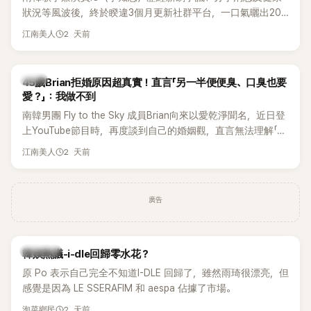
狀況等風波後，終於睽違3個月更新社群平台，一口氣曬出20
張近況照，讓大批粉絲又驚又喜。不過，比起照片本身，更引
2 天前
江南美人
發熱議的是，她竟選用前男友張基河所屬樂團的歌曲作為背景
音樂，意外掀起韓網討論。
韓星
45歲Brian拒婚原因超真實！直言「另一半便便臭、口臭也要
愛？」：我做不到
南韓男團 Fly to the Sky 成員Brian向來以愛乾淨聞名，近日登
上YouTube節目時，再度談到自己的婚姻觀，直言無法理解「連
另一半的口臭、便便臭都要愛」這種說法，更大方表明自己是不
2 天前
江南美人
婚主義者，一番超直白發言掀起熱議。
廣告
熱議討論
韓娛熱議-i-dle回歸零水花？
原 Po 表示自己完全不知道I-DLE 回歸了，雖然雨琦很漂亮，但
感覺是因為 LE SSERAFIM 和 aespa 佔據了市場。
2 天前
泡菜鄉民