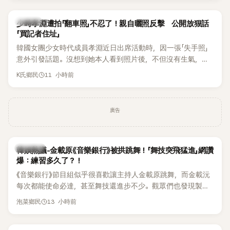
一句「歡迎回來」，更讓他至今印象深刻。
K-POP
少時孝淵遭拍「翻車照」不忍了！親自曬照反擊 公開放狠話
「買記者住址」
韓國女團少女時代成員孝淵近日出席活動時，因一張「失手照」
意外引發話題。沒想到她本人看到照片後，不但沒有生氣，反
而親自把照片放上IG限時動態開玩笑，甚至幽默喊話要「買記者
11 小時前
K氏鄉民
的住址」，讓網友全笑翻。
廣告
熱議討論
韓娛熱議-金載原《音樂銀行》被拱跳舞！「舞技突飛猛進」網讚
爆：練習多久了？！
《音樂銀行》節目組似乎很喜歡讓主持人金載原跳舞，而金載沅
每次都能使命必達，甚至舞技還進步不少。觀眾們也發現製作
單位對此樂此不疲。
13 小時前
泡菜鄉民