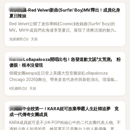
熱議討論
韓娛熱議-Red Velvet新曲〈Surfin' Boy〉MV釋出！成員化身
夏日辣妹
Red Velvet公開了迷你專輯《Cosmic》收錄曲〈Surfin' Boy〉的
MV。MV中成員們在海邊享受夏日，展現了清爽活潑的魅力。
2 天前
泡菜鄉民
K-POP
Karina Lollapalooza開唱出包！急發道歉文認「太荒唐」 粉
傻眼：根本沒發現
韓國女團aespa近日登上美國大型音樂節《Lollapalooza
Chicago 2026》舞台，帶來多首代表作與新歌演出，現場氣氛
嗨翻。不過，成員Karina卻在演出後主動坦承，自己因為太緊
2 天前
K氏鄉民
張，在表演過程中一度忘記歌詞，還親自向粉絲道歉。
K-POP
美國國中全校第一！KARA妮可放棄學霸人生赴韓追夢 竟
成一代傳奇女團成員
KARA成員妮可是不少K-POP粉絲心中的二代女團代表人物，不
過鮮少有人知道的是，她其實不只是舞台上的人氣偶像，更是