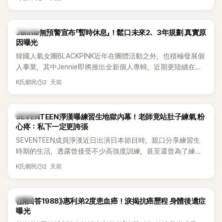
費四處奔波，甚至靠賣飯捲維持生計，讓她忍不住當場落淚，
坦言年幼時一度認為「都是我的錯」。
K-POP
Jennie無預警宣布「暫時休息」！鬆口未來2、3年規劃 真實原
因曝光
韓國人氣女團BLACKPINK近年在團體活動之外，也積極發展個
人事業，其中Jennie即將推出全新個人專輯，近期更陸續在演
出中搶先公開新歌，引發粉絲高度期待。不過，她近日受訪時
2 天前
K氏鄉民
也透露，完成今年夏季音樂節行程後，將暫時放慢腳步，替自
己安排一段休息時間。
K-POP
SEVENTEEN淨漢曝練習生地獄內幕！老師竟站肚子練氣 粉
心疼：私下一定更誇張
SEVENTEEN成員淨漢近日出演日本節目時，親口分享練習生
時期的生活，透露曾接受不少高強度訓練，甚至還曾為了練習
肺活量，讓聲樂老師直接站在自己的肚子上，驚人經歷曝光
2 天前
K氏鄉民
後，立刻引發粉絲熱議，不少人更怒批公司訓練方式太過火。
韓星
《請回答1988》惠利弟2度患血癌！淚揭抗癌歷程 身體後遺症
曝光