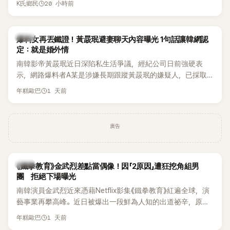
20 小時前
K氏鄉民
術。她回憶：「拍了比基尼照片之後，就開始被說是不是去隆乳
「我名字就叫『Bada（海）』，Waterbomb卻沒找我，這根本只
了。」為了澄清誤會，她只好親自站出來說清楚。 李智惠進一步
是懂了皮毛。」一番話笑翻全場，也引發網友熱議。
解釋，當時隆胸手術幾乎只有「腋下切開」一種方式，「所以我就
韓星
想，既然一直說我有做，那我乾脆把腋下給大家看，證明我根
爆料女再丟鐵證！黃晸珉避妻聊天內容曝光 1句話讓韓網認
定：就是婚外情
本沒動過。」一句話說完，全場瞬間炸鍋，來賓又驚又笑。 事實
上，早在 2006 年，李智惠就為了證明自己沒有「隆乳」，真的
南韓影帝黃晸珉近日深陷私生活爭議，經紀公司日前強硬表
召開了一場泳裝記者招待會。當時她穿著比基尼站在一排攝影
示，網路爆料者A某是涉嫌長期跟蹤黃晸珉的嫌疑人，已採取
機前，面對媒體擺出各種姿勢，畫面至今仍被網友津津樂道。
法律行動。不過，A某並未因此停止發聲，5日再度透過社群平
1 天前
年糕歐巴
這段為平息爭議、直接公開腋下畫面自證清白的往事再度被提
台公開更多內容，反駁經紀公司的說法，強調兩人的聯繫一直
起，節目現場立刻充滿驚呼聲與笑聲，也再次讓人見識到她面
都是「雙向互動」，並非外界所稱的單方面騷擾。
對流言時「豁出去」的直率性格。其實她過去也曾在 SBS 節目
廣告
《脫掉鞋子恢單4Men》 中，親自公開那張當年引發話題的「腋下
比基尼照」，再次重提這段至今仍被粉絲視為黑歷史代表作的事
件。 回顧李智惠的演藝路，她於 1998 年以混聲團體 S#arp 成
員身分出道，該團在 2000 年代初期紅極一時，由李智惠、徐
韓星
《鐵拳教育》金武烈差點當偶像！因「2原因」遭狂挖角組男
智英兩位女成員，以及張錫炫、Chris Kim 兩位男成員組成。不
團 拒絕下場曝光
過後來爆出長達四年的團內霸凌風波，甚至傳出徐智英母親對
南韓演員金武烈近來憑藉Netflix影集《鐵拳教育》紅遍全球，演
李智惠言語辱罵、動手等爭議，最終團體於 2002 年解散。 團
藝事業再攀高峰。近日被爆出一段鮮為人知的出道祕辛，原來
體解散後，李智惠轉型 solo，靠著綜藝與歌唱實力持續活躍演
他當年差點不是以演員身分出道，而是成為男團偶像的一員。
1 天前
年糕歐巴
藝圈。據悉，她當年能加入 S#arp，也與 李尚敏 的賞識有關。