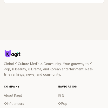
Global K-Culture Media & Community. Your gateway to K-
Pop, K-Beauty, K-Drama, and Korean entertainment. Real-
time rankings, news, and community.
COMPANY
NAVIGATION
About Kagit
首頁
K-Influencers
K-Pop