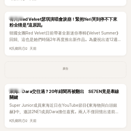
竟再次引發外界對她與BTS成員V緋聞的討論。
K-POP
有片/Red Velvet瑟琪演唱會淚崩！緊抱Yeri哭到停不下來
粉全猜是「這原因」
韓國女團Red Velvet日前帶著全新迷你專輯《Velvet Summer》
回歸，這也是她們時隔2年再度推出新作品。為慶祝出道12週
年，五位成員也一連舉辦三場粉絲演唱會，與粉絲共同回顧經
2 天前
K氏鄉民
典歌曲、帶來新歌舞台。不過，成員瑟琪卻在演出過程中數度
落淚，令人相當心疼。
廣告
K-POP
東海、Dara交往過？20年緋聞再被翻出 SE7EN竟是牽線
關鍵
Super Junior成員東海近日在YouTube節目《東海物與白頭銀
赫》中，邀請2NE1成員Dara擔任嘉賓。兩人不僅回憶出道前的
青澀往事，也首度聊起當年鬧得沸沸揚揚的緋聞，讓東海忍不
2 天前
K氏鄉民
住笑說：「真的有很多粉絲以為我們交往過。」