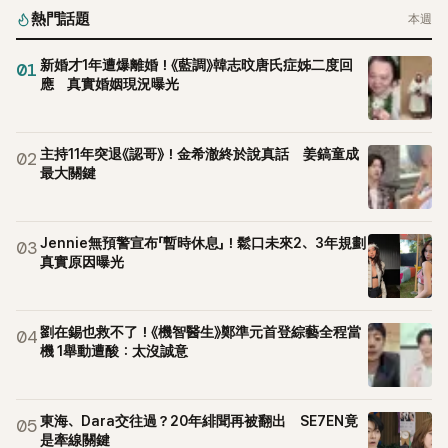
熱門話題
本週
新婚才1年遭爆離婚！《藍調》韓志旼唐氏症姊二度回
01
應 真實婚姻現況曝光
主持11年突退《認哥》！金希澈終於說真話 姜鎬童成
02
最大關鍵
Jennie無預警宣布「暫時休息」！鬆口未來2、3年規劃
03
真實原因曝光
劉在錫也救不了！《機智醫生》鄭準元首登綜藝全程當
04
機 1舉動遭酸：太沒誠意
東海、Dara交往過？20年緋聞再被翻出 SE7EN竟
05
是牽線關鍵