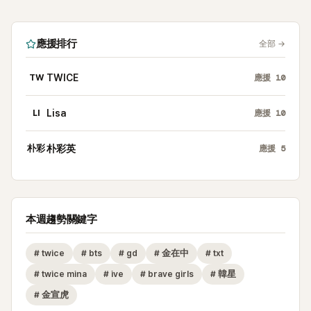
應援排行
全部
→
TW
TWICE
應援
10
LI
Lisa
應援
10
朴彩
朴彩英
應援
5
本週趨勢關鍵字
#
twice
#
bts
#
gd
#
金在中
#
txt
#
twice mina
#
ive
#
brave girls
#
韓星
#
金宣虎