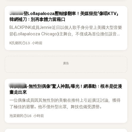
K-POP
Jennie登Lollapalooza壓軸慘翻車！美媒狠批「像唱KTV」
韓網補刀：別再拿體力當藉口
BLACKPINK成員Jennie近日以個人歌手身分登上美國大型音樂
節《Lollapalooza Chicago》主舞台，不僅成為首位擔任該音樂
節Headliner（壓軸主秀）的K-POP女SOLO歌手，寫下全新紀
13 小時前
K氏鄉民
錄。然而，演出結束後卻掀起兩極評價，不僅現場歌唱實力遭
部分網友質疑，就連美國當地媒體也毫不留情給出負評，甚至
形容整場演出「就像一場豪華KTV」。
廣告
熱議討論
韓娛熱議-無性別偶像「驚人神顏」曝光！網暴動：根本是從漫
畫走出來
一位偶像成員因其無性別的美貌在推特上引起廣泛討論，獲得
了極佳的迴響。他不僅外型出眾，舞技也備受讚譽。
16 小時前
泡菜鄉民