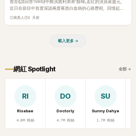
曾在《請回答1988》中飾演惠利弟弟「餘暉」走紅的演員崔盛元，
近日在節目中首度深談兩度罹患白血病的心路歷程，回憶起抗
病歲月時忍不住落淚，哽咽表示：「痛苦到連回想都不願意。」
2 天前
江南美人
載入更多 →
網紅 Spotlight
全部
→
RI
DO
SU
Risabae
Doctorly
Sunny Dahye
H
4.0M
粉絲
4.7M
粉絲
1.7M
粉絲