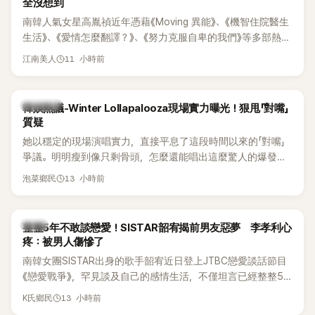
全沒想到
南韓人氣女星高胤禎近年憑藉《Moving 異能》、《機智住院醫生
生活》、《愛情怎麼翻譯？》、《努力克服自卑的我們》等多部熱門
作品，躍升為韓劇新一代女神代表，不僅演技備受肯定，精緻
11 小時前
江南美人
五官與清新空靈的氣質也擄獲大批粉絲。近日，她因分享一組
近況照意外掀起熱議，不是因為仙氣十足的美貌，而是藏在纖
細身材下的超狂背肌與肩膀線條，反差感十足，讓不少網友看
熱議討論
韓娛熱議-Winter Lollapalooza現場實力曝光！狠甩「對嘴」
傻直呼：「原來她身材這麼猛！」
質疑
她以穩定的現場演唱實力，直接平息了這段時間以來的「對嘴」
爭議。明明瘦到像只剩骨頭，怎麼還能唱出這麼驚人的爆發力
和音量？
13 小時前
泡菜鄉民
韓星
整整5年不敢談戀愛！SISTAR韶宥揭前男友惡夢 李孝利心
疼：被男人傷慘了
南韓女團SISTAR出身的歌手韶宥近日登上JTBC戀愛談話節目
《戀愛戰爭》，罕見談及自己的感情生活，不僅坦言已經整整5
年沒有談戀愛，更首度透露空窗至今的原因，全與上一段戀情
13 小時前
K氏鄉民
有關，一番真心告白讓現場來賓都相當震驚。