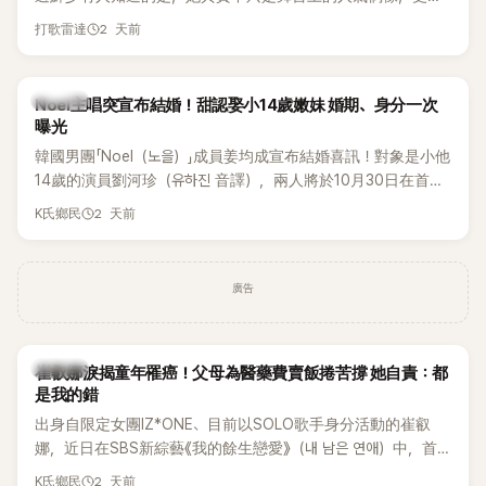
一名不折不扣的學霸。她日前在節目中透露，自己在美國就讀
2 天前
打歌雷達
國中時，曾拿下全校第一名，優異成績曝光後，再度掀起網友
熱議。
K-POP
Noel主唱突宣布結婚！甜認娶小14歲嫩妹 婚期、身分一次
曝光
韓國男團「Noel（노을）」成員姜均成宣布結婚喜訊！對象是小他
14歲的演員劉河珍（유하진 音譯），兩人將於10月30日在首爾
低調舉辦婚禮，消息一出立刻引發關注。
2 天前
K氏鄉民
廣告
K-POP
崔叡娜淚揭童年罹癌！父母為醫藥費賣飯捲苦撐 她自責：都
是我的錯
出身自限定女團IZ*ONE、目前以SOLO歌手身分活動的崔叡
娜，近日在SBS新綜藝《我的餘生戀愛》（내 남은 연애）中，首
度談起自己幼年罹患小兒癌的經歷，回憶起父母為了籌措醫療
2 天前
K氏鄉民