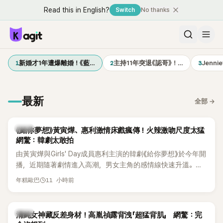
Read this in English?
Switch
No thanks
1
2
3
新婚才1年遭爆離婚！《藍…
主持11年突退《認哥》！…
Jenn
最新
全部
→
韓劇
《給你夢想》黃寅燁、惠利激情床戲瘋傳！火辣激吻尺度太猛
網驚：韓劇太敢拍
由黃寅燁與Girls' Day成員惠利主演的韓劇《給你夢想》於今年開
播，近期隨著劇情進入高潮，男女主角的感情線快速升溫。最
新播出的第8集不僅上演火辣吻戲，更接連出現床戲橋段，讓
11 小時前
年糕歐巴
相關片段在網路上瘋傳，引發觀眾熱烈討論。
韓星
清純女神藏反差身材！高胤禎露背洩「超猛背肌」 網驚：完