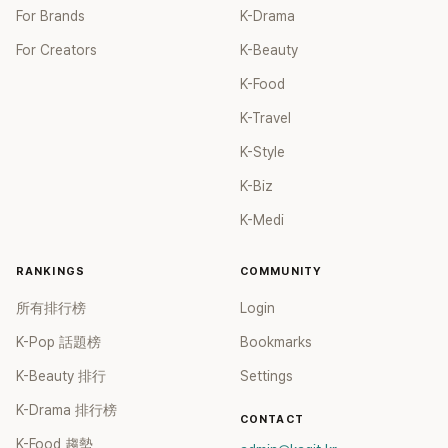
For Brands
K-Drama
For Creators
K-Beauty
K-Food
K-Travel
K-Style
K-Biz
K-Medi
RANKINGS
COMMUNITY
所有排行榜
Login
K-Pop 話題榜
Bookmarks
K-Beauty 排行
Settings
K-Drama 排行榜
CONTACT
K-Food 趨勢