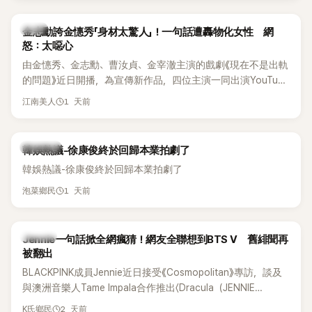
感情方面，李智惠於 2017 年與圈外男友結婚，婚後育有兩個
女兒，一家四口生活幸福美滿。如今除了持續活躍於綜藝節
韓星
金志勳誇金憓秀「身材太驚人」！一句話遭轟物化女性 網
目，她經營的 YouTube 頻道也即將突破百萬訂閱，近年內容深
怒：太噁心
受網友喜愛，再度迎來事業第二春。
由金憓秀、金志勳、曹汝貞、金宰澈主演的戲劇《現在不是出軌
的問題》近日開播，為宣傳新作品，四位主演一同出演YouTube
節目，不料訪談中的一段發言卻意外掀起爭議。不少網友認
1 天前
江南美人
為，他將焦點放在金憓秀的身材，言論帶有「物化女性」意味，
引發大量批評。
熱議討論
韓娛熱議-徐康俊終於回歸本業拍劇了
韓娛熱議-徐康俊終於回歸本業拍劇了
1 天前
泡菜鄉民
K-POP
Jennie一句話掀全網瘋猜！網友全聯想到BTS V 舊緋聞再
被翻出
BLACKPINK成員Jennie近日接受《Cosmopolitan》專訪，談及
與澳洲音樂人Tame Impala合作推出〈Dracula（JENNIE
Remix）〉的幕後故事，沒想到她一句關於「共同朋友」的回答，
2 天前
K氏鄉民