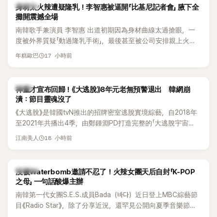
K-POP
身材太火辣遭疑隆乳！李智惠被逼開「比基尼記者會」 腋下全
攤開震撼全場
南韓歌手兼演員 李智惠 出道初期因為身材曲線太過搶眼，一
度被外界質疑「動過隆乳手術」，最後甚至被公司安排親上火
線，召開前所未見的「泳裝記者會」澄清。這場記者會後來還被
17 小時前
年糕歐巴
韓國演藝圈點名為流傳至今的「三大記者會」之一。近日她在綜
藝節目中親口回憶這段「隆乳疑雲黑歷史」，話題再度被翻出來
熱議。 2日播出的 SBS 綜藝節目《我的經紀人太難搞－秘書
韓星
神童才宣布回歸！《大逃脫》8年元老無預警退出 韓網崩
鎮》，邀請同時兼顧工作與育兒的演藝圈代表「媽媽群」——李智
潰：節目靈魂沒了
惠、李賢怡、李恩亨，以第13位「My Star」身分登場，分享最真
《大逃脫》是韓國tvN推出的招牌密室逃脫實境綜藝，自2018年
實的生活日常。 節目一開始，李瑞鎮 率先與李智惠會合，兩人
至2021年共播出4季，由鄭鍾淵PD打造完整的「大逃脫宇宙
邊搭車邊聊天，氣氛輕鬆。聊到最近的新聞，李瑞鎮突然直球
（DTCU）」，憑藉燒腦劇情、電影級場景與龐大世界觀，累積
發問：「妳不是上新聞了？說妳去做整形？是人中縮短手術嗎？」
18 小時前
江南美人
大批死忠粉絲，被譽為韓國最具代表性的密室逃脫綜藝之一。
一貫犀利又不留情的問法，讓現場瞬間笑成一片。對此，李智
惠也毫不閃躲，淡定接招，兩人鬥嘴默契十足。 話題接著一路
延燒到過去的爭議。李瑞鎮脫口補刀：「妳以前不是還在游泳池
K-POP
沒被Waterbomb邀請不忍了！火辣女團天后自封「K-POP
開過記者會？」直接點名她當年的風波。李智惠聽了忍不住笑
之母」 一句話酸爆主辦
說：「哥怎麼連這個都知道？」李瑞鎮則回嘴：「那時候新聞鬧那
南韓第一代女團S.E.S.成員Bada（바다）近日登上MBC綜藝節
麼大，不知道才奇怪吧。」一來一往，氣氛反而更加輕鬆。 談到
目《Radio Star》，除了分享近況，還罕見公開向夏季音樂節
當年情況，李智惠終於鬆口坦言，當時確實被質疑動過隆胸手
Waterbomb喊話，笑稱自己至今從未受邀演出，更幽默表示：