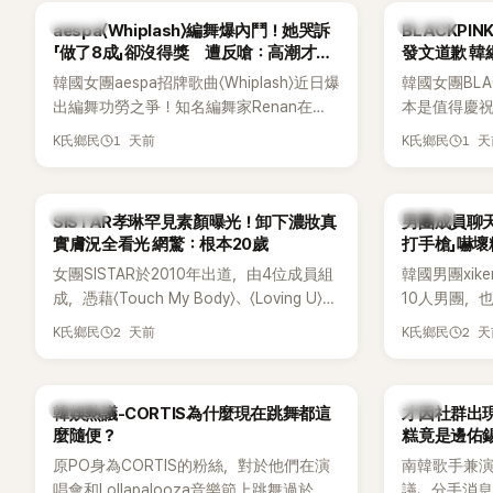
後甚至因此和朋友失去聯絡，分手後朋友
翻。
K-POP
K-POP
aespa〈Whiplash〉編舞爆內鬥！她哭訴
BLACKPI
的一句「歡迎回來」，更讓他至今印象深刻。
「做了8成」卻沒得獎 遭反嗆：高潮才是
發文道歉 
關鍵
韓國女團aespa招牌歌曲〈Whiplash〉近日爆
韓國女團BLA
出編舞功勞之爭！知名編舞家Renan在
本是值得慶
Mnet新節目《Street World Fighter：
排引發粉絲
1 天前
1 
K氏鄉民
K氏鄉民
Directors' War》預告中，公開談及自己在
球桿到YG娛樂
〈Whiplash〉編舞上的貢獻，直言明明自己
也親自發文向
完成約8成舞蹈，2025 KOREA Awards「年
「好像是充滿
K-POP
K-POP
SISTAR孝琳罕見素顏曝光！卸下濃妝真
男團成員聊天
度編舞大賞」卻由Lachica拿走，讓她至今
實膚況全看光 網驚：根本20歲
打手槍」嚇壞
仍感到相當不平。
女團SISTAR於2010年出道，由4位成員組
韓國男團xik
成，憑藉〈Touch My Body〉、〈Loving U〉、
10人男團，
〈Shake It〉等一連串夏日神曲紅遍亞洲，獲
成度舞台、充
2 天前
2 
K氏鄉民
K氏鄉民
封「夏日女王」。不過，團體在出道滿7年後
風格聞名，
宣布解散，成員各自投入個人演藝事業。
絲，近年也陸續
向來以性感火辣形象和強大舞台氣場著稱
大型音樂節
熱議討論
韓星
韓娛熱議-CORTIS為什麼現在跳舞都這
才因社群出現
的孝琳，近日在社群分享與「排球女王」金軟
力。
麼隨便？
糕竟是邊佑
景聚餐的日常，不僅展現兩人多年不變的
原PO身為CORTIS的粉絲，對於他們在演
南韓歌手兼演
好交情，她幾乎素顏入鏡的真實模樣，也
唱會和Lollapalooza音樂節上跳舞過於隨
議、分手消
意外掀起網友熱議。