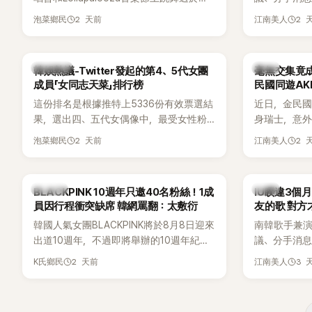
便感到不滿，認為舞蹈是他們走紅的重要
睽違3個月更
2 天前
2 
泡菜鄉民
江南美人
原因，希望他們能更認真地表演。
張近況照，
一張生日蛋
人的身分曝
熱議討論
韓星
韓娛熱議-Twitter發起的第4、5代女團
毫無交集竟成
尖網友發現
成員「女同志天菜」排行榜
民國同遊AK
論。
這份排名是根據推特上5336份有效票選結
近日，金民國
果，選出四、五代女偶像中，最受女性粉
身瑞士，意
絲喜愛的成員。其中，HATS2HEARTS成
訝。兩人過
2 天前
2 
泡菜鄉民
江南美人
員包攬了前三名，展現了她們在女性社群
一起踏上瑞
中的高人氣。
「他們到底是
K-POP
韓星
BLACKPINK 10週年只邀40名粉絲！1成
IU睽違3個
員因行程衝突缺席 韓網罵翻：太敷衍
友的歌 對方
韓國人氣女團BLACKPINK將於8月8日迎來
南韓歌手兼演
出道10週年，不過即將舉辦的10週年紀念
議、分手消
Meet & Greet活動，依舊無法看到四人合
睽違3個月更
2 天前
3 
K氏鄉民
江南美人
體。根據韓媒《MyDaily》7日報導，當天將
張近況照，
由Jisoo（智秀）、Rosé與Jennie出席，
比起照片本
Lisa則因行程安排確定缺席，再度引發粉
用前男友張