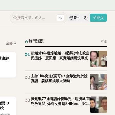
搜尋文章、名人…
登入
⌘K
繁中
熱門話題
本週
全部
→
新婚才1年遭爆離婚！《藍調》韓志旼唐
01
氏症姊二度回應 真實婚姻現況曝光
爆遭經
主持11年突退《認哥》！金希澈終於說
02
真話 姜鎬童成最大關鍵
黃晸珉77通電話錄音曝光！崩潰喊「拜
03
戀10
託放過我」 爆料女曾是SHINee、NCT
遭挖
站姐