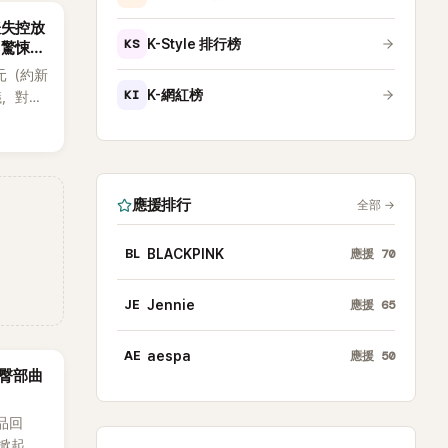
表失控放
KS
K-Style 排行榜
 驚悚錄
元（約新
KI
K-網紅榜
議，對象
bel代
波，
媛過去的
的人會全
應援排行
全部
→
然。
BL
BLACKPINK
應援
70
JE
Jennie
應援
65
AE
aespa
應援
50
議！臀部曲
作品回
次掀起討