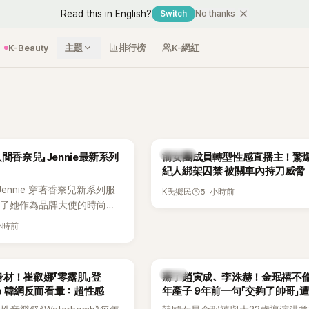
Read this in English?
Switch
No thanks
K-Beauty
主題
排行榜
K-網紅
K-POP
間香奈兒」Jennie最新系列
前女團成員轉型性感直播主！驚
紀人綁架囚禁 被關車內持刀威脅
K Jennie 穿著香奈兒新系列服
5 小時前
K氏鄉民
現了她作為品牌大使的時尚魅
裝以黑色為主調，搭配精緻的
小時前
出 Jennie 的優雅氣質。
韓星
材！崔叡娜「零露肌」登
掰了趙寅成、李洙赫！金珉禧不倫
mb 韓網反而看暈：超性感
年產子 9年前一句「交夠了帥哥」