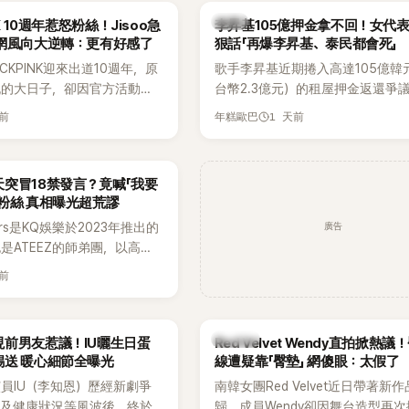
韓星
NK 10週年惹怒粉絲！Jisoo急
李昇基105億押金拿不回！女代
韓網風向大逆轉：更有好感了
狠話「再爆李昇基、泰民都會死」
音流出
CKPINK迎來出道10週年，原
歌手李昇基近期捲入高達105億韓
祝的大日子，卻因官方活動安
台幣2.3億元）的租屋押金返還爭
不滿，甚至傳出有人持高爾夫
正是演藝企劃公司One Hundred La
天前
1 天前
年糕歐巴
大樓鬧事。Jisoo今（8日）
表車佳媛(차가원)。如今事件再掀風
BLINK道歉，坦言這次紀念日
YouTuber李鎮浩公開一段與車佳
歉意的一天」。
通話錄音，當中出現「李昇基身邊
突冒18禁發言？竟喊「我要
部死掉」等激烈言論，引發外界譁
粉絲 真相曝光超荒謬
廣告
ers是KQ娛樂於2023年推出的
也是ATEEZ的師弟團，以高完
滿爆發力的表演及Hip-Hop
天前
出道後迅速累積大批海內外粉
登上Lollapalooza等國際
，展現新生代男團的舞台實
K-POP
前男友惹議！IU曬生日蛋
Red Velvet Wendy直拍掀熱
錫送 暖心細節全曝光
線遭疑靠「臀墊」 網傻眼：太假了
員IU（李知恩）歷經新劇爭
南韓女團Red Velvet近日帶著新
息及健康狀況等風波後，終於
歸，成員Wendy卻因舞台造型再