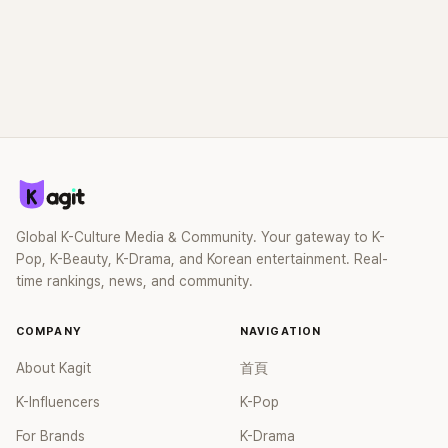
Global K-Culture Media & Community. Your gateway to K-
Pop, K-Beauty, K-Drama, and Korean entertainment. Real-
time rankings, news, and community.
COMPANY
NAVIGATION
About Kagit
首頁
K-Influencers
K-Pop
For Brands
K-Drama