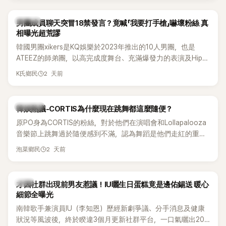
稱的孝琳，近日在社群分享與「排球女王」金軟景聚餐的日常，
不僅展現兩人多年不變的好交情，她幾乎素顏入鏡的真實模
K-POP
男團成員聊天突冒18禁發言？竟喊「我要打手槍」嚇壞粉絲 真
樣，也意外掀起網友熱議。
相曝光超荒謬
韓國男團xikers是KQ娛樂於2023年推出的10人男團，也是
ATEEZ的師弟團，以高完成度舞台、充滿爆發力的表演及Hip-
Hop風格聞名，出道後迅速累積大批海內外粉絲，近年也陸續
2 天前
K氏鄉民
登上Lollapalooza等國際大型音樂節，展現新生代男團的舞台
實力。
熱議討論
韓娛熱議-CORTIS為什麼現在跳舞都這麼隨便？
原PO身為CORTIS的粉絲，對於他們在演唱會和Lollapalooza
音樂節上跳舞過於隨便感到不滿，認為舞蹈是他們走紅的重要
原因，希望他們能更認真地表演。
2 天前
泡菜鄉民
韓星
才因社群出現前男友惹議！IU曬生日蛋糕竟是邊佑錫送 暖心
細節全曝光
南韓歌手兼演員IU（李知恩）歷經新劇爭議、分手消息及健康
狀況等風波後，終於睽違3個月更新社群平台，一口氣曬出20