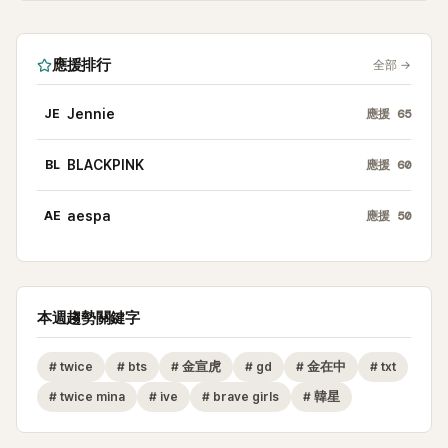
應援排行
全部
→
JE
Jennie
應援
65
BL
BLACKPINK
應援
60
AE
aespa
應援
50
本週趨勢關鍵字
#
twice
#
bts
#
金宣虎
#
gd
#
金在中
#
txt
#
twice mina
#
ive
#
brave girls
#
韓星