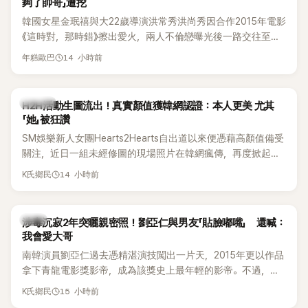
夠了帥哥」遭挖
韓國女星金珉禧與大22歲導演洪常秀洪尚秀因合作2015年電影
《這時對，那時錯》擦出愛火，兩人不倫戀曝光後一路交往至
今，戀情已持續近10年，並於去年迎來兩人的兒子。金珉禧也
14 小時前
年糕歐巴
將透過洪常秀執導的新片《無處安放我的眼睛》（暫譯，
Nowhere To Lay My Eyes）正式回歸大銀幕，這也是她產後
首度以演員身分復出。不過，新片尚未上映，她9年前電影中的
K-POP
H2H活動生圖流出！真實顏值獲韓網認證：本人更美 尤其
一句台詞卻突然被韓網翻出，意外再度掀起熱議。
「她」被狂讚
SM娛樂新人女團Hearts2Hearts自出道以來便憑藉高顏值備受
關注，近日一組未經修圖的現場照片在韓網瘋傳，再度掀起熱
烈討論，不少看過本人的網友更直呼：「真人比照片還漂亮！」
14 小時前
K氏鄉民
韓星
涉毒沉寂2年突曬親密照！劉亞仁與男友「貼臉嘟嘴」 還喊：
我會愛大哥
南韓演員劉亞仁過去憑精湛演技闖出一片天，2015年更以作品
拿下青龍電影獎影帝，成為該獎史上最年輕的影帝。不過，他
2023年爆出涉毒風波後，演藝事業受到重創，後續又牽扯與男
15 小時前
K氏鄉民
性友人崔河那之間的相關爭議，近年幾乎淡出演藝圈，鮮少公