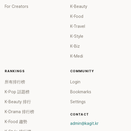
For Creators
K-Beauty
K-Food
K-Travel
K-Style
K-Biz
K-Medi
RANKINGS
COMMUNITY
所有排行榜
Login
K-Pop 話題榜
Bookmarks
K-Beauty 排行
Settings
K-Drama 排行榜
CONTACT
K-Food 趨勢
admin@kagit.kr