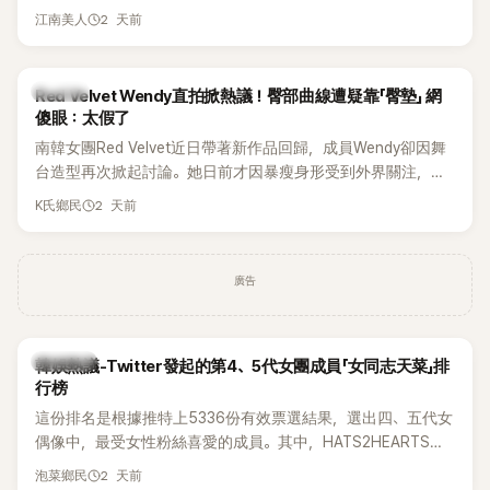
張近況照，讓大批粉絲又驚又喜。其中，一張生日蛋糕照意外
2 天前
江南美人
掀起熱議，不僅送禮人的身分曝光，就連貼文背景音樂也被眼
尖網友發現暗藏玄機，在韓網引發兩波討論。
K-POP
Red Velvet Wendy直拍掀熱議！臀部曲線遭疑靠「臀墊」 網
傻眼：太假了
南韓女團Red Velvet近日帶著新作品回歸，成員Wendy卻因舞
台造型再次掀起討論。她日前才因暴瘦身形受到外界關注，又
被質疑在舞台上使用臀墊，如今最新打歌舞台曝光後，再度因
2 天前
K氏鄉民
身形比例引發熱議。
廣告
熱議討論
韓娛熱議-Twitter發起的第4、5代女團成員「女同志天菜」排
行榜
這份排名是根據推特上5336份有效票選結果，選出四、五代女
偶像中，最受女性粉絲喜愛的成員。其中，HATS2HEARTS成
員包攬了前三名，展現了她們在女性社群中的高人氣。
2 天前
泡菜鄉民