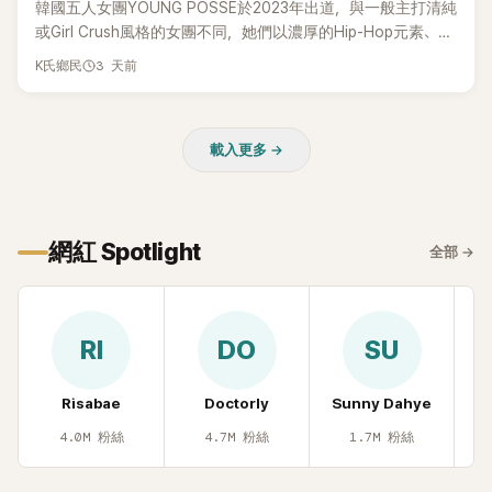
韓國五人女團YOUNG POSSE於2023年出道，與一般主打清純
或Girl Crush風格的女團不同，她們以濃厚的Hip-Hop元素、自
創Rap及成員親自參與創作為特色，MV也融入美式街頭、塗
3 天前
K氏鄉民
鴉、滑板等文化元素。雖然並非出身四大經紀公司，仍憑藉鮮
明的音樂風格，在海外尤其是歐美市場累積不少人氣，逐漸成
為第五代女團中極具辨識度的新生代代表之一。
載入更多 →
網紅 Spotlight
全部
→
RI
DO
SU
Risabae
Doctorly
Sunny Dahye
H
4.0M
粉絲
4.7M
粉絲
1.7M
粉絲