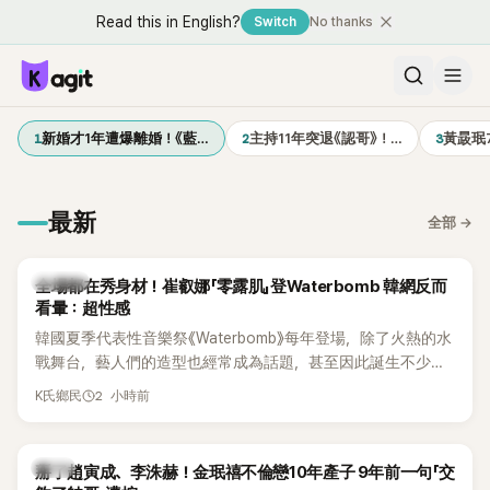
Read this in English?
Switch
No thanks
1
2
3
新婚才1年遭爆離婚！《藍…
主持11年突退《認哥》！…
黃晸珉
最新
全部
→
K-POP
全場都在秀身材！崔叡娜「零露肌」登Waterbomb 韓網反而
看暈：超性感
韓國夏季代表性音樂祭《Waterbomb》每年登場，除了火熱的水
戰舞台，藝人們的造型也經常成為話題，甚至因此誕生不少
「Waterbomb女神」、「Waterbomb男神」。過去包括泫雅、宣
2 小時前
K氏鄉民
美、請夏、BLACKPINK成員及權恩妃等人，都曾憑藉性感舞台
掀起熱烈討論。
韓星
掰了趙寅成、李洙赫！金珉禧不倫戀10年產子 9年前一句「交