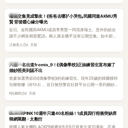
韓星
毫無交集竟成摯友！《爸爸去哪》「小哭包」民國同遊AKMU秀
賢 背後暖心緣分曝光
近日，金民國與AKMU成員李秀賢一同現身瑞士，意外的組合
讓不少網友相當驚訝。兩人過去幾乎沒有公開交集，如今卻一
起踏上瑞士之旅，也讓粉絲紛紛好奇：「他們到底是怎麼認識
2 天前
江南美人
的？」
K-POP
只差一名出道fromis_9！《偶像學校》正妹練習生宣布嫁了
婚紗照美到認不出
曾參加選秀節目《偶像學校》的前練習生、現年29歲的韓國模特
兒柳智娜（유지나），近日無預警在社群平台公開一系列婚紗
照，親自宣布即將步入婚姻，消息曝光後讓不少曾追看節目的
2 天前
K氏鄉民
粉絲又驚又喜，紛紛送上祝福。
K-POP
BLACKPINK 10週年只邀40名粉絲！1成員因行程衝突缺席
韓網罵翻：太敷衍
韓國人氣女團BLACKPINK將於8月8日迎來出道10週年，不過