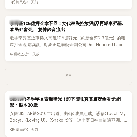
1 天前
K氏鄉民
道歉，坦言這次紀念日「好像是充滿歉意的一天」。
韓星
李昇基105億押金拿不回！女代表失控放狠話「再爆李昇基、
泰民都會死」 驚悚錄音流出
歌手李昇基近期捲入高達105億韓元（約新台幣2.3億元）的租
屋押金返還爭議，對象正是演藝企劃公司One Hundred Label
代表車佳媛(차가원)。如今事件再掀風波，YouTuber李鎮浩公開
1 天前
年糕歐巴
一段與車佳媛過去的通話錄音，當中出現「李昇基身邊的人會全
部死掉」等激烈言論，引發外界譁然。
廣告
K-POP
SISTAR孝琳罕見素顏曝光！卸下濃妝真實膚況全看光 網
驚：根本20歲
女團SISTAR於2010年出道，由4位成員組成，憑藉〈Touch My
Body〉、〈Loving U〉、〈Shake It〉等一連串夏日神曲紅遍亞洲，
獲封「夏日女王」。不過，團體在出道滿7年後宣布解散，成員各
2 天前
K氏鄉民
自投入個人演藝事業。向來以性感火辣形象和強大舞台氣場著