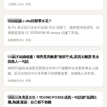
另一半的口臭、便便臭都要愛」這種說法，更大方表明自己是不
3 天前
江南美人
婚主義者，一番超直白發言掀起熱議。
熱議討論
韓娛熱議-i-dle回歸零水花？
原 Po 表示自己完全不知道I-DLE 回歸了，雖然雨琦很漂亮，但
感覺是因為 LE SSERAFIM 和 aespa 佔據了市場。
3 天前
泡菜鄉民
韓星
54歲才結婚破處！韓男星與嫩妻「婚前守貞」原因太離譜 竟全
因路人一句話
南韓55歲知名諧星沈賢燮去年與小11歲圈外女友鄭英琳步入婚
姻，近日在節目中分享與妻子的戀愛故事，笑稱兩人原本想享
受兩人世界，沒想到站在飯店門口時竟被路人認出，還一路替
3 天前
年糕歐巴
他們加油打氣，讓他害羞到最後直接放棄進飯店，意外成了婚
前一直堅守「婚前守貞」的原因之一。
K-POP
情歌主角竟是女生！YOUNG POSSE成員一句話掀「低調出
櫃」熱議 羞認：自己都不敢聽