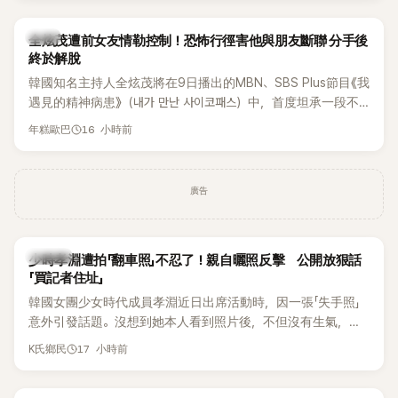
開露面。
韓星
全炫茂遭前女友情勒控制！恐怖行徑害他與朋友斷聯 分手後
終於解脫
韓國知名主持人全炫茂將在9日播出的MBN、SBS Plus節目《我
遇見的精神病患》（내가 만난 사이코패스）中，首度坦承一段不
堪回首的戀愛經歷，自爆曾遭前女友過度控制，不僅走到哪都
16 小時前
年糕歐巴
得開視訊報備，最後甚至因此和朋友失去聯絡，分手後朋友的
一句「歡迎回來」，更讓他至今印象深刻。
廣告
K-POP
少時孝淵遭拍「翻車照」不忍了！親自曬照反擊 公開放狠話
「買記者住址」
韓國女團少女時代成員孝淵近日出席活動時，因一張「失手照」
意外引發話題。沒想到她本人看到照片後，不但沒有生氣，反
而親自把照片放上IG限時動態開玩笑，甚至幽默喊話要「買記者
17 小時前
K氏鄉民
的住址」，讓網友全笑翻。