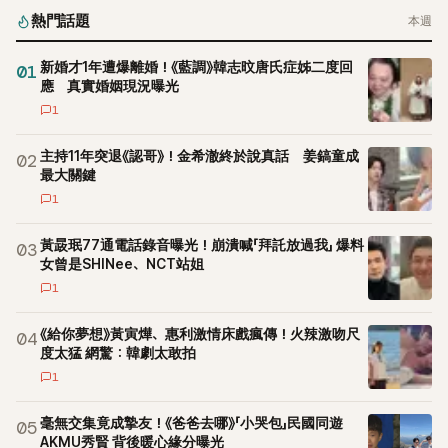
熱門話題
本週
新婚才1年遭爆離婚！《藍調》韓志旼唐氏症姊二度回
01
應 真實婚姻現況曝光
1
主持11年突退《認哥》！金希澈終於說真話 姜鎬童成
02
最大關鍵
1
黃晸珉77通電話錄音曝光！崩潰喊「拜託放過我」 爆料
03
女曾是SHINee、NCT站姐
1
《給你夢想》黃寅燁、惠利激情床戲瘋傳！火辣激吻尺
04
度太猛 網驚：韓劇太敢拍
1
毫無交集竟成摯友！《爸爸去哪》「小哭包」民國同遊
05
AKMU秀賢 背後暖心緣分曝光