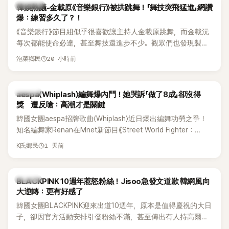
熱議討論
韓娛熱議-金載原《音樂銀行》被拱跳舞！「舞技突飛猛進」網讚
爆：練習多久了？！
《音樂銀行》節目組似乎很喜歡讓主持人金載原跳舞，而金載沅
每次都能使命必達，甚至舞技還進步不少。觀眾們也發現製作
單位對此樂此不疲。
20 小時前
泡菜鄉民
K-POP
aespa〈Whiplash〉編舞爆內鬥！她哭訴「做了8成」卻沒得
獎 遭反嗆：高潮才是關鍵
韓國女團aespa招牌歌曲〈Whiplash〉近日爆出編舞功勞之爭！
知名編舞家Renan在Mnet新節目《Street World Fighter：
Directors' War》預告中，公開談及自己在〈Whiplash〉編舞上的
1 天前
K氏鄉民
貢獻，直言明明自己完成約8成舞蹈，2025 KOREA Awards「年
度編舞大賞」卻由Lachica拿走，讓她至今仍感到相當不平。
K-POP
BLACKPINK 10週年惹怒粉絲！Jisoo急發文道歉 韓網風向
大逆轉：更有好感了
韓國女團BLACKPINK迎來出道10週年，原本是值得慶祝的大日
子，卻因官方活動安排引發粉絲不滿，甚至傳出有人持高爾夫
球桿到YG娛樂大樓鬧事。Jisoo今（8日）也親自發文向BLINK