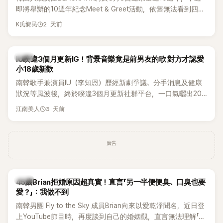
即將舉辦的10週年紀念Meet & Greet活動，依舊無法看到四人
合體。根據韓媒《MyDaily》7日報導，當天將由Jisoo（智秀）、
2 天前
K氏鄉民
Rosé與Jennie出席，Lisa則因行程安排確定缺席，再度引發粉
絲熱議。
韓星
IU睽違3個月更新IG！背景音樂竟是前男友的歌 對方才認愛
小18歲新歡
南韓歌手兼演員IU（李知恩）歷經新劇爭議、分手消息及健康
狀況等風波後，終於睽違3個月更新社群平台，一口氣曬出20
張近況照，讓大批粉絲又驚又喜。不過，比起照片本身，更引
3 天前
江南美人
發熱議的是，她竟選用前男友張基河所屬樂團的歌曲作為背景
音樂，意外掀起韓網討論。
廣告
韓星
45歲Brian拒婚原因超真實！直言「另一半便便臭、口臭也要
愛？」：我做不到
南韓男團 Fly to the Sky 成員Brian向來以愛乾淨聞名，近日登
上YouTube節目時，再度談到自己的婚姻觀，直言無法理解「連