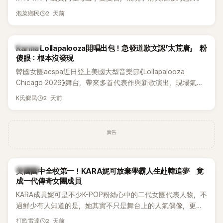
2 天前
泡菜鄉民
K-POP
Karina Lollapalooza開唱出包！急發道歉文認「太荒唐」 粉
傻眼：根本沒發現
韓國女團aespa近日登上美國大型音樂節《Lollapalooza
Chicago 2026》舞台，帶來多首代表作與新歌演出，現場氣氛
嗨翻。不過，成員Karina卻在演出後主動坦承，自己因為太緊
2 天前
K氏鄉民
張，在表演過程中一度忘記歌詞，還親自向粉絲道歉。
廣告
K-POP
美國國中全校第一！KARA妮可放棄學霸人生赴韓追夢 竟
成一代傳奇女團成員
KARA成員妮可是不少K-POP粉絲心中的二代女團代表人物，不
過鮮少有人知道的是，她其實不只是舞台上的人氣偶像，更是
一名不折不扣的學霸。她日前在節目中透露，自己在美國就讀
2 天前
打歌雷達