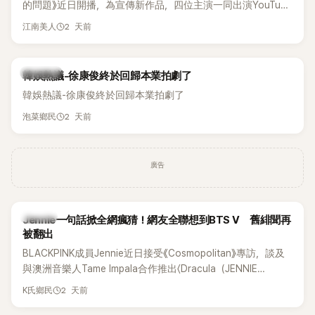
的問題》近日開播，為宣傳新作品，四位主演一同出演YouTube
節目，不料訪談中的一段發言卻意外掀起爭議。不少網友認
2 天前
江南美人
為，他將焦點放在金憓秀的身材，言論帶有「物化女性」意味，
引發大量批評。
熱議討論
韓娛熱議-徐康俊終於回歸本業拍劇了
韓娛熱議-徐康俊終於回歸本業拍劇了
2 天前
泡菜鄉民
廣告
K-POP
Jennie一句話掀全網瘋猜！網友全聯想到BTS V 舊緋聞再
被翻出
BLACKPINK成員Jennie近日接受《Cosmopolitan》專訪，談及
與澳洲音樂人Tame Impala合作推出〈Dracula（JENNIE
Remix）〉的幕後故事，沒想到她一句關於「共同朋友」的回答，
2 天前
K氏鄉民
竟再次引發外界對她與BTS成員V緋聞的討論。