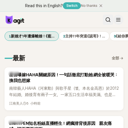
Read this in English?
Switch
No thanks
1
2
3
新婚才1年遭爆離婚！《藍…
主持11年突退《認哥》！…
《給你
最新
全部
→
韓星
星首曝嫁HAHA關鍵原因！一句話徹底打動她 網全被暖哭：
換我也想嫁
南韓藝人HAHA（河東勳）與歌手星（별，本名金高恩）於2012
年結婚，婚後育有兩子一女，一家五口生活幸福美滿，也是韓
國演藝圈公認的模範夫妻。近日，星首度公開當年決定嫁給
5 小時前
江南美人
HAHA的關鍵原因，竟是一句讓她至今仍難忘的話，也成為她
點頭步入婚姻的最大理由。
K-POP
ENHYPEN知名粉絲直播輕生！網瘋猜背後原因 親友痛