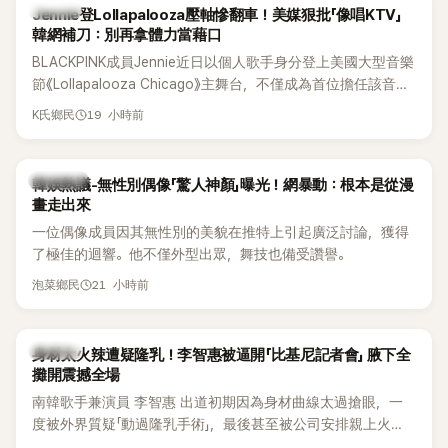
K-POP
Jennie登Lollapalooza壓軸慘翻車！美媒狠批「像唱KTV」
韓網補刀：別再拿體力當藉口
BLACKPINK成員Jennie近日以個人歌手身分登上美國大型音樂
節《Lollapalooza Chicago》主舞台，不僅成為首位擔任該音樂
節Headliner（壓軸主秀）的K-POP女SOLO歌手，寫下全新紀
19 小時前
K氏鄉民
錄。然而，演出結束後卻掀起兩極評價，不僅現場歌唱實力遭
部分網友質疑，就連美國當地媒體也毫不留情給出負評，甚至
形容整場演出「就像一場豪華KTV」。
熱議討論
韓娛熱議-無性別偶像「驚人神顏」曝光！網暴動：根本是從漫
畫走出來
一位偶像成員因其無性別的美貌在推特上引起廣泛討論，獲得
了極佳的迴響。他不僅外型出眾，舞技也備受讚譽。
21 小時前
泡菜鄉民
K-POP
身材太火辣遭疑隆乳！李智惠被逼開「比基尼記者會」 腋下全
攤開震撼全場
南韓歌手兼演員 李智惠 出道初期因為身材曲線太過搶眼，一
度被外界質疑「動過隆乳手術」，最後甚至被公司安排親上火
線，召開前所未見的「泳裝記者會」澄清。這場記者會後來還被