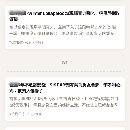
近況照意外掀起熱議，不是因為仙氣十足的美貌，而是藏在纖
細身材下的超狂背肌與肩膀線條，反差感十足，讓不少網友看
熱議討論
韓娛熱議-Winter Lollapalooza現場實力曝光！狠甩「對嘴」
傻直呼：「原來她身材這麼猛！」
質疑
她以穩定的現場演唱實力，直接平息了這段時間以來的「對嘴」
爭議。明明瘦到像只剩骨頭，怎麼還能唱出這麼驚人的爆發力
和音量？
18 小時前
泡菜鄉民
廣告
韓星
整整5年不敢談戀愛！SISTAR韶宥揭前男友惡夢 李孝利心
疼：被男人傷慘了
南韓女團SISTAR出身的歌手韶宥近日登上JTBC戀愛談話節目
《戀愛戰爭》，罕見談及自己的感情生活，不僅坦言已經整整5
年沒有談戀愛，更首度透露空窗至今的原因，全與上一段戀情
18 小時前
K氏鄉民
有關，一番真心告白讓現場來賓都相當震驚。