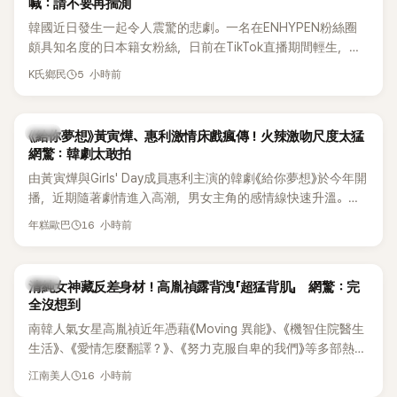
喊：請不要再揣測
韓國近日發生一起令人震驚的悲劇。一名在ENHYPEN粉絲圈
頗具知名度的日本籍女粉絲，日前在TikTok直播期間輕生，最
終不幸身亡，消息曝光後震驚韓網，也讓不少粉絲湧入社群平
5 小時前
K氏鄉民
台哀悼。事發後，死者親友也陸續出面證實噩耗，並呼籲外界
停止揣測，盼逝者安息。
韓劇
《給你夢想》黃寅燁、惠利激情床戲瘋傳！火辣激吻尺度太猛
網驚：韓劇太敢拍
由黃寅燁與Girls' Day成員惠利主演的韓劇《給你夢想》於今年開
播，近期隨著劇情進入高潮，男女主角的感情線快速升溫。最
新播出的第8集不僅上演火辣吻戲，更接連出現床戲橋段，讓
16 小時前
年糕歐巴
相關片段在網路上瘋傳，引發觀眾熱烈討論。
韓星
清純女神藏反差身材！高胤禎露背洩「超猛背肌」 網驚：完
全沒想到
南韓人氣女星高胤禎近年憑藉《Moving 異能》、《機智住院醫生
生活》、《愛情怎麼翻譯？》、《努力克服自卑的我們》等多部熱門
作品，躍升為韓劇新一代女神代表，不僅演技備受肯定，精緻
16 小時前
江南美人
五官與清新空靈的氣質也擄獲大批粉絲。近日，她因分享一組