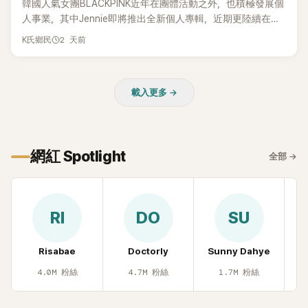
韓國人氣女團BLACKPINK近年在團體活動之外，也積極發展個
人事業，其中Jennie即將推出全新個人專輯，近期更陸續在演
出中搶先公開新歌，引發粉絲高度期待。不過，她近日受訪時
2 天前
K氏鄉民
也透露，完成今年夏季音樂節行程後，將暫時放慢腳步，替自
己安排一段休息時間。
載入更多 →
網紅 Spotlight
全部
→
RI
DO
SU
Risabae
Doctorly
Sunny Dahye
H
4.0M
粉絲
4.7M
粉絲
1.7M
粉絲