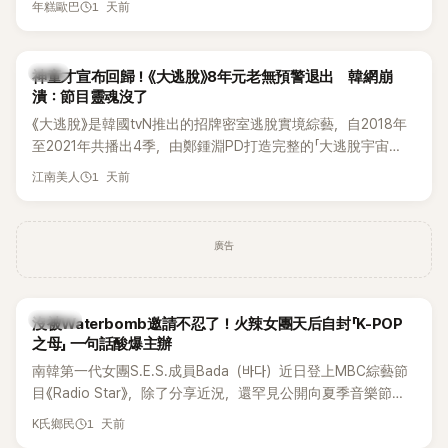
1 天前
年糕歐巴
韓國演藝圈點名為流傳至今的「三大記者會」之一。近日她在綜
藝節目中親口回憶這段「隆乳疑雲黑歷史」，話題再度被翻出來
熱議。 2日播出的 SBS 綜藝節目《我的經紀人太難搞－秘書
韓星
神童才宣布回歸！《大逃脫》8年元老無預警退出 韓網崩
鎮》，邀請同時兼顧工作與育兒的演藝圈代表「媽媽群」——李智
潰：節目靈魂沒了
惠、李賢怡、李恩亨，以第13位「My Star」身分登場，分享最真
《大逃脫》是韓國tvN推出的招牌密室逃脫實境綜藝，自2018年
實的生活日常。 節目一開始，李瑞鎮 率先與李智惠會合，兩人
至2021年共播出4季，由鄭鍾淵PD打造完整的「大逃脫宇宙
邊搭車邊聊天，氣氛輕鬆。聊到最近的新聞，李瑞鎮突然直球
（DTCU）」，憑藉燒腦劇情、電影級場景與龐大世界觀，累積
發問：「妳不是上新聞了？說妳去做整形？是人中縮短手術嗎？」
1 天前
江南美人
大批死忠粉絲，被譽為韓國最具代表性的密室逃脫綜藝之一。
一貫犀利又不留情的問法，讓現場瞬間笑成一片。對此，李智
惠也毫不閃躲，淡定接招，兩人鬥嘴默契十足。 話題接著一路
延燒到過去的爭議。李瑞鎮脫口補刀：「妳以前不是還在游泳池
廣告
開過記者會？」直接點名她當年的風波。李智惠聽了忍不住笑
說：「哥怎麼連這個都知道？」李瑞鎮則回嘴：「那時候新聞鬧那
麼大，不知道才奇怪吧。」一來一往，氣氛反而更加輕鬆。 談到
K-POP
沒被Waterbomb邀請不忍了！火辣女團天后自封「K-POP
當年情況，李智惠終於鬆口坦言，當時確實被質疑動過隆胸手
之母」 一句話酸爆主辦
術。她回憶：「拍了比基尼照片之後，就開始被說是不是去隆乳
南韓第一代女團S.E.S.成員Bada（바다）近日登上MBC綜藝節
了。」為了澄清誤會，她只好親自站出來說清楚。 李智惠進一步
目《Radio Star》，除了分享近況，還罕見公開向夏季音樂節
解釋，當時隆胸手術幾乎只有「腋下切開」一種方式，「所以我就
Waterbomb喊話，笑稱自己至今從未受邀演出，更幽默表示：
想，既然一直說我有做，那我乾脆把腋下給大家看，證明我根
1 天前
K氏鄉民
「我名字就叫『Bada（海）』，Waterbomb卻沒找我，這根本只
本沒動過。」一句話說完，全場瞬間炸鍋，來賓又驚又笑。 事實