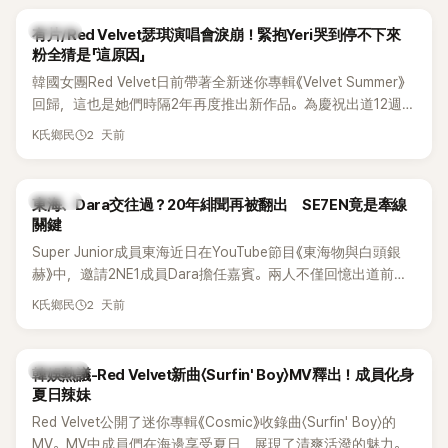
K-POP
有片/Red Velvet瑟琪演唱會淚崩！緊抱Yeri哭到停不下來
粉全猜是「這原因」
韓國女團Red Velvet日前帶著全新迷你專輯《Velvet Summer》
回歸，這也是她們時隔2年再度推出新作品。為慶祝出道12週
年，五位成員也一連舉辦三場粉絲演唱會，與粉絲共同回顧經
2 天前
K氏鄉民
典歌曲、帶來新歌舞台。不過，成員瑟琪卻在演出過程中數度
落淚，令人相當心疼。
K-POP
東海、Dara交往過？20年緋聞再被翻出 SE7EN竟是牽線
關鍵
Super Junior成員東海近日在YouTube節目《東海物與白頭銀
赫》中，邀請2NE1成員Dara擔任嘉賓。兩人不僅回憶出道前的
青澀往事，也首度聊起當年鬧得沸沸揚揚的緋聞，讓東海忍不
2 天前
K氏鄉民
住笑說：「真的有很多粉絲以為我們交往過。」
熱議討論
韓娛熱議-Red Velvet新曲〈Surfin' Boy〉MV釋出！成員化身
夏日辣妹
Red Velvet公開了迷你專輯《Cosmic》收錄曲〈Surfin' Boy〉的
MV。MV中成員們在海邊享受夏日，展現了清爽活潑的魅力。