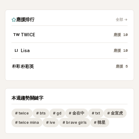
應援排行
全部
→
TW
TWICE
應援
10
LI
Lisa
應援
10
朴彩
朴彩英
應援
5
本週趨勢關鍵字
#
twice
#
bts
#
gd
#
金在中
#
txt
#
金宣虎
#
twice mina
#
ive
#
brave girls
#
韓星