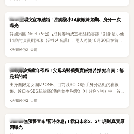
國中時，曾拿下全校第一名，優異成績曝光後，再度掀起網友
熱議。
K-POP
Noel主唱突宣布結婚！甜認娶小14歲嫩妹 婚期、身分一次
曝光
韓國男團「Noel（노을）」成員姜均成宣布結婚喜訊！對象是小他
14歲的演員劉河珍（유하진 音譯），兩人將於10月30日在首爾
低調舉辦婚禮，消息一出立刻引發關注。
2 天前
K氏鄉民
K-POP
崔叡娜淚揭童年罹癌！父母為醫藥費賣飯捲苦撐 她自責：都
是我的錯
出身自限定女團IZ*ONE、目前以SOLO歌手身分活動的崔叡
娜，近日在SBS新綜藝《我的餘生戀愛》（내 남은 연애）中，首
度談起自己幼年罹患小兒癌的經歷，回憶起父母為了籌措醫療
2 天前
K氏鄉民
費四處奔波，甚至靠賣飯捲維持生計，讓她忍不住當場落淚，
坦言年幼時一度認為「都是我的錯」。
K-POP
Jennie無預警宣布「暫時休息」！鬆口未來2、3年規劃 真實原
因曝光