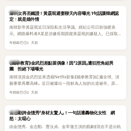
是懂了皮毛。」一番話笑翻全場，也引發網友熱議。
上，早在 2006 年，李智惠就為了證明自己沒有「隆乳」，真的
召開了一場泳裝記者招待會。當時她穿著比基尼站在一排攝影
韓星
爆料女再丟鐵證！黃晸珉避妻聊天內容曝光 1句話讓韓網認
機前，面對媒體擺出各種姿勢，畫面至今仍被網友津津樂道。
定：就是婚外情
這段為平息爭議、直接公開腋下畫面自證清白的往事再度被提
南韓影帝黃晸珉近日深陷私生活爭議，經紀公司日前強硬表
起，節目現場立刻充滿驚呼聲與笑聲，也再次讓人見識到她面
示，網路爆料者A某是涉嫌長期跟蹤黃晸珉的嫌疑人，已採取
對流言時「豁出去」的直率性格。其實她過去也曾在 SBS 節目
法律行動。不過，A某並未因此停止發聲，5日再度透過社群平
《脫掉鞋子恢單4Men》 中，親自公開那張當年引發話題的「腋下
1 天前
年糕歐巴
台公開更多內容，反駁經紀公司的說法，強調兩人的聯繫一直
比基尼照」，再次重提這段至今仍被粉絲視為黑歷史代表作的事
都是「雙向互動」，並非外界所稱的單方面騷擾。
件。 回顧李智惠的演藝路，她於 1998 年以混聲團體 S#arp 成
員身分出道，該團在 2000 年代初期紅極一時，由李智惠、徐
韓星
《鐵拳教育》金武烈差點當偶像！因「2原因」遭狂挖角組男
智英兩位女成員，以及張錫炫、Chris Kim 兩位男成員組成。不
團 拒絕下場曝光
過後來爆出長達四年的團內霸凌風波，甚至傳出徐智英母親對
南韓演員金武烈近來憑藉Netflix影集《鐵拳教育》紅遍全球，演
李智惠言語辱罵、動手等爭議，最終團體於 2002 年解散。 團
藝事業再攀高峰。近日被爆出一段鮮為人知的出道祕辛，原來
體解散後，李智惠轉型 solo，靠著綜藝與歌唱實力持續活躍演
他當年差點不是以演員身分出道，而是成為男團偶像的一員。
2 天前
年糕歐巴
藝圈。據悉，她當年能加入 S#arp，也與 李尚敏 的賞識有關。
感情方面，李智惠於 2017 年與圈外男友結婚，婚後育有兩個
女兒，一家四口生活幸福美滿。如今除了持續活躍於綜藝節
韓星
金志勳誇金憓秀「身材太驚人」！一句話遭轟物化女性 網
目，她經營的 YouTube 頻道也即將突破百萬訂閱，近年內容深
怒：太噁心
受網友喜愛，再度迎來事業第二春。
由金憓秀、金志勳、曹汝貞、金宰澈主演的戲劇《現在不是出軌