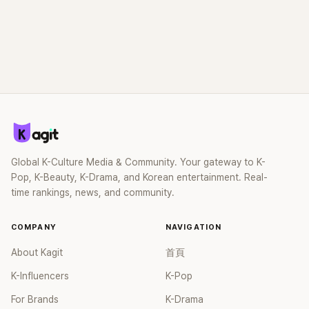
Global K-Culture Media & Community. Your gateway to K-
Pop, K-Beauty, K-Drama, and Korean entertainment. Real-
time rankings, news, and community.
COMPANY
NAVIGATION
About Kagit
首頁
K-Influencers
K-Pop
For Brands
K-Drama