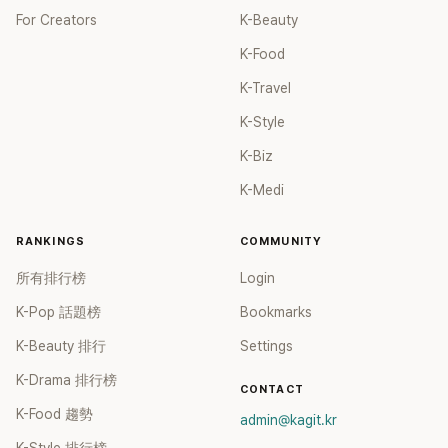
For Creators
K-Beauty
K-Food
K-Travel
K-Style
K-Biz
K-Medi
RANKINGS
COMMUNITY
所有排行榜
Login
K-Pop 話題榜
Bookmarks
K-Beauty 排行
Settings
K-Drama 排行榜
CONTACT
K-Food 趨勢
admin@kagit.kr