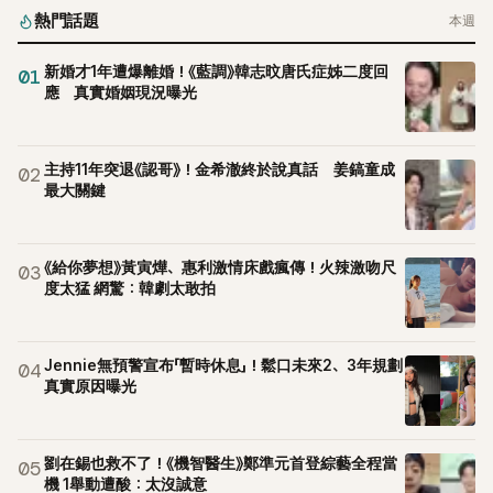
熱門話題
本週
新婚才1年遭爆離婚！《藍調》韓志旼唐氏症姊二度回
01
應 真實婚姻現況曝光
主持11年突退《認哥》！金希澈終於說真話 姜鎬童成
02
最大關鍵
《給你夢想》黃寅燁、惠利激情床戲瘋傳！火辣激吻尺
03
度太猛 網驚：韓劇太敢拍
Jennie無預警宣布「暫時休息」！鬆口未來2、3年規劃
04
真實原因曝光
劉在錫也救不了！《機智醫生》鄭準元首登綜藝全程當
05
機 1舉動遭酸：太沒誠意