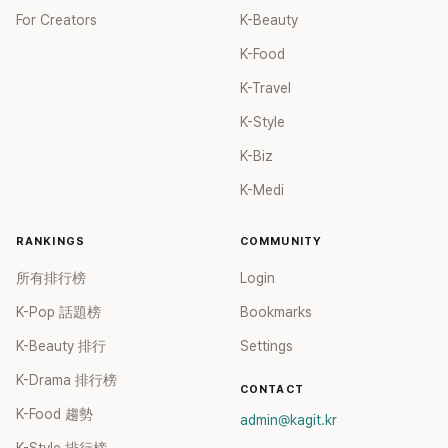
For Creators
K-Beauty
K-Food
K-Travel
K-Style
K-Biz
K-Medi
RANKINGS
COMMUNITY
所有排行榜
Login
K-Pop 話題榜
Bookmarks
K-Beauty 排行
Settings
K-Drama 排行榜
CONTACT
K-Food 趨勢
admin@kagit.kr