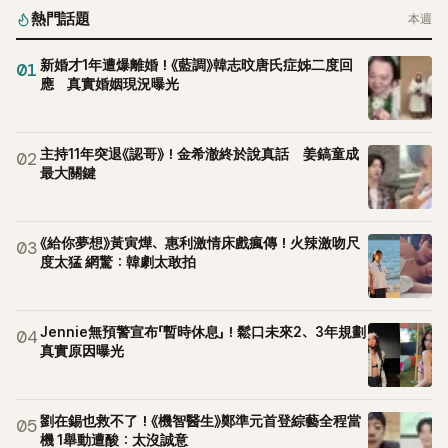
熱門話題
本週
新婚才1年遭爆離婚！《藍調》韓志旼唐氏症姊二度回
01
應 真實婚姻現況曝光
主持11年突退《認哥》！金希澈終於說真話 姜鎬童成
02
最大關鍵
《給你夢想》黃寅燁、惠利激情床戲瘋傳！火辣激吻尺
03
度太猛 網驚：韓劇太敢拍
Jennie無預警宣布「暫時休息」！鬆口未來2、3年規劃
04
真實原因曝光
劉在錫也救不了！《機智醫生》鄭準元首登綜藝全程當
05
機 1舉動遭酸：太沒誠意