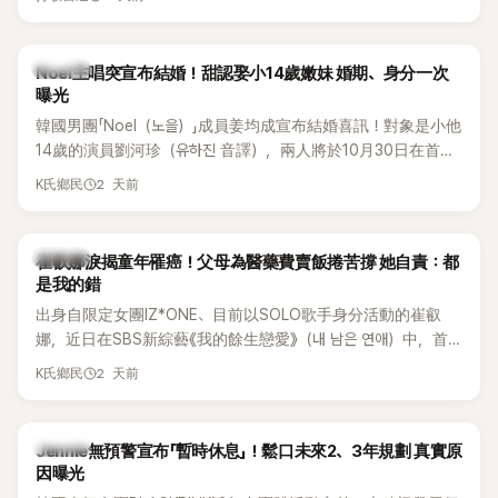
國中時，曾拿下全校第一名，優異成績曝光後，再度掀起網友
熱議。
K-POP
Noel主唱突宣布結婚！甜認娶小14歲嫩妹 婚期、身分一次
曝光
韓國男團「Noel（노을）」成員姜均成宣布結婚喜訊！對象是小他
14歲的演員劉河珍（유하진 音譯），兩人將於10月30日在首爾
低調舉辦婚禮，消息一出立刻引發關注。
2 天前
K氏鄉民
K-POP
崔叡娜淚揭童年罹癌！父母為醫藥費賣飯捲苦撐 她自責：都
是我的錯
出身自限定女團IZ*ONE、目前以SOLO歌手身分活動的崔叡
娜，近日在SBS新綜藝《我的餘生戀愛》（내 남은 연애）中，首
度談起自己幼年罹患小兒癌的經歷，回憶起父母為了籌措醫療
2 天前
K氏鄉民
費四處奔波，甚至靠賣飯捲維持生計，讓她忍不住當場落淚，
坦言年幼時一度認為「都是我的錯」。
K-POP
Jennie無預警宣布「暫時休息」！鬆口未來2、3年規劃 真實原
因曝光