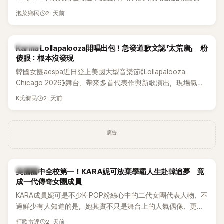
2 天前
泡菜鄉民
K-POP
Karina Lollapalooza開唱出包！急發道歉文認「太荒唐」 粉
傻眼：根本沒發現
韓國女團aespa近日登上美國大型音樂節《Lollapalooza
Chicago 2026》舞台，帶來多首代表作與新歌演出，現場氣氛
嗨翻。不過，成員Karina卻在演出後主動坦承，自己因為太緊
2 天前
K氏鄉民
張，在表演過程中一度忘記歌詞，還親自向粉絲道歉。
廣告
K-POP
美國國中全校第一！KARA妮可放棄學霸人生赴韓追夢 竟
成一代傳奇女團成員
KARA成員妮可是不少K-POP粉絲心中的二代女團代表人物，不
過鮮少有人知道的是，她其實不只是舞台上的人氣偶像，更是
一名不折不扣的學霸。她日前在節目中透露，自己在美國就讀
2 天前
打歌雷達