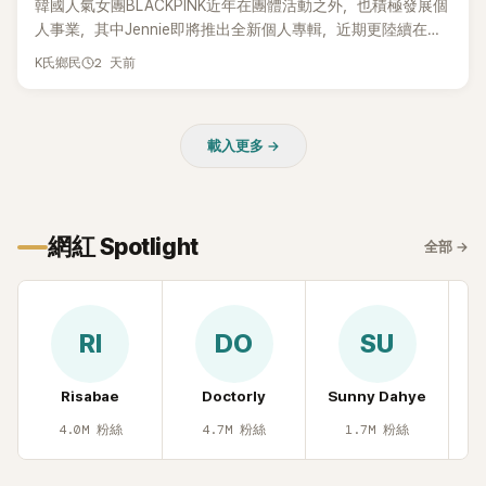
韓國人氣女團BLACKPINK近年在團體活動之外，也積極發展個
人事業，其中Jennie即將推出全新個人專輯，近期更陸續在演
出中搶先公開新歌，引發粉絲高度期待。不過，她近日受訪時
2 天前
K氏鄉民
也透露，完成今年夏季音樂節行程後，將暫時放慢腳步，替自
己安排一段休息時間。
載入更多 →
網紅 Spotlight
全部
→
RI
DO
SU
Risabae
Doctorly
Sunny Dahye
H
4.0M
粉絲
4.7M
粉絲
1.7M
粉絲