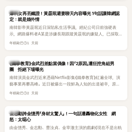
是懂了皮毛。」一番話笑翻全場，也引發網友熱議。
上，早在 2006 年，李智惠就為了證明自己沒有「隆乳」，真的
召開了一場泳裝記者招待會。當時她穿著比基尼站在一排攝影
韓星
爆料女再丟鐵證！黃晸珉避妻聊天內容曝光 1句話讓韓網認
機前，面對媒體擺出各種姿勢，畫面至今仍被網友津津樂道。
定：就是婚外情
這段為平息爭議、直接公開腋下畫面自證清白的往事再度被提
南韓影帝黃晸珉近日深陷私生活爭議，經紀公司日前強硬表
起，節目現場立刻充滿驚呼聲與笑聲，也再次讓人見識到她面
示，網路爆料者A某是涉嫌長期跟蹤黃晸珉的嫌疑人，已採取
對流言時「豁出去」的直率性格。其實她過去也曾在 SBS 節目
法律行動。不過，A某並未因此停止發聲，5日再度透過社群平
《脫掉鞋子恢單4Men》 中，親自公開那張當年引發話題的「腋下
1 天前
年糕歐巴
台公開更多內容，反駁經紀公司的說法，強調兩人的聯繫一直
比基尼照」，再次重提這段至今仍被粉絲視為黑歷史代表作的事
都是「雙向互動」，並非外界所稱的單方面騷擾。
件。 回顧李智惠的演藝路，她於 1998 年以混聲團體 S#arp 成
員身分出道，該團在 2000 年代初期紅極一時，由李智惠、徐
韓星
《鐵拳教育》金武烈差點當偶像！因「2原因」遭狂挖角組男
智英兩位女成員，以及張錫炫、Chris Kim 兩位男成員組成。不
團 拒絕下場曝光
過後來爆出長達四年的團內霸凌風波，甚至傳出徐智英母親對
南韓演員金武烈近來憑藉Netflix影集《鐵拳教育》紅遍全球，演
李智惠言語辱罵、動手等爭議，最終團體於 2002 年解散。 團
藝事業再攀高峰。近日被爆出一段鮮為人知的出道祕辛，原來
體解散後，李智惠轉型 solo，靠著綜藝與歌唱實力持續活躍演
他當年差點不是以演員身分出道，而是成為男團偶像的一員。
2 天前
年糕歐巴
藝圈。據悉，她當年能加入 S#arp，也與 李尚敏 的賞識有關。
感情方面，李智惠於 2017 年與圈外男友結婚，婚後育有兩個
女兒，一家四口生活幸福美滿。如今除了持續活躍於綜藝節
韓星
金志勳誇金憓秀「身材太驚人」！一句話遭轟物化女性 網
目，她經營的 YouTube 頻道也即將突破百萬訂閱，近年內容深
怒：太噁心
受網友喜愛，再度迎來事業第二春。
由金憓秀、金志勳、曹汝貞、金宰澈主演的戲劇《現在不是出軌