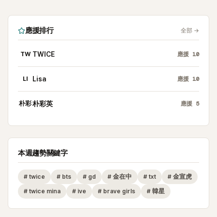
應援排行
全部
→
TW
TWICE
應援
10
LI
Lisa
應援
10
朴彩
朴彩英
應援
5
本週趨勢關鍵字
#
twice
#
bts
#
gd
#
金在中
#
txt
#
金宣虎
#
twice mina
#
ive
#
brave girls
#
韓星