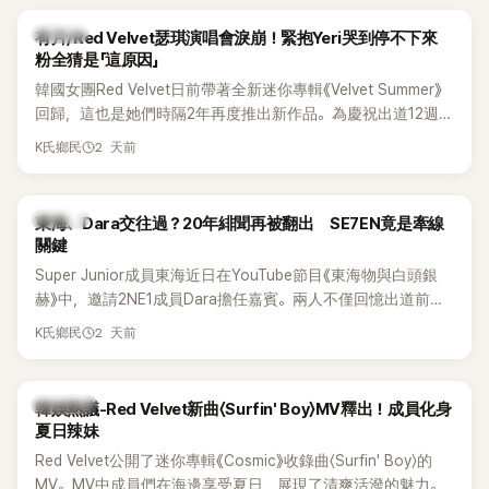
K-POP
有片/Red Velvet瑟琪演唱會淚崩！緊抱Yeri哭到停不下來
粉全猜是「這原因」
韓國女團Red Velvet日前帶著全新迷你專輯《Velvet Summer》
回歸，這也是她們時隔2年再度推出新作品。為慶祝出道12週
年，五位成員也一連舉辦三場粉絲演唱會，與粉絲共同回顧經
2 天前
K氏鄉民
典歌曲、帶來新歌舞台。不過，成員瑟琪卻在演出過程中數度
落淚，令人相當心疼。
K-POP
東海、Dara交往過？20年緋聞再被翻出 SE7EN竟是牽線
關鍵
Super Junior成員東海近日在YouTube節目《東海物與白頭銀
赫》中，邀請2NE1成員Dara擔任嘉賓。兩人不僅回憶出道前的
青澀往事，也首度聊起當年鬧得沸沸揚揚的緋聞，讓東海忍不
2 天前
K氏鄉民
住笑說：「真的有很多粉絲以為我們交往過。」
熱議討論
韓娛熱議-Red Velvet新曲〈Surfin' Boy〉MV釋出！成員化身
夏日辣妹
Red Velvet公開了迷你專輯《Cosmic》收錄曲〈Surfin' Boy〉的
MV。MV中成員們在海邊享受夏日，展現了清爽活潑的魅力。