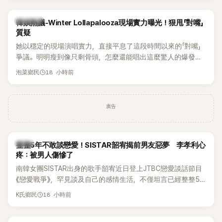
近況照意外掀起熱議，不是因為仙氣十足的美貌，而是藏在纖
細身材下的超狂背肌與肩膀線條，反差感十足，讓不少網友看
熱議討論
韓娛熱議-Winter Lollapalooza現場實力曝光！狠甩「對嘴」
傻直呼：「原來她身材這麼猛！」
質疑
她以穩定的現場演唱實力，直接平息了這段時間以來的「對嘴」
爭議。明明瘦到像只剩骨頭，怎麼還能唱出這麼驚人的爆發力
和音量？
18 小時前
泡菜鄉民
廣告
韓星
整整5年不敢談戀愛！SISTAR韶宥揭前男友惡夢 李孝利心
疼：被男人傷慘了
南韓女團SISTAR出身的歌手韶宥近日登上JTBC戀愛談話節目
《戀愛戰爭》，罕見談及自己的感情生活，不僅坦言已經整整5
年沒有談戀愛，更首度透露空窗至今的原因，全與上一段戀情
18 小時前
K氏鄉民
有關，一番真心告白讓現場來賓都相當震驚。