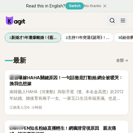
Read this in English?
Switch
No thanks
1
2
3
新婚才1年遭爆離婚！《藍…
主持11年突退《認哥》！…
《給你
最新
全部
→
韓星
星首曝嫁HAHA關鍵原因！一句話徹底打動她 網全被暖哭：
換我也想嫁
南韓藝人HAHA（河東勳）與歌手星（별，本名金高恩）於2012
年結婚，婚後育有兩子一女，一家五口生活幸福美滿，也是韓
國演藝圈公認的模範夫妻。近日，星首度公開當年決定嫁給
5 小時前
江南美人
HAHA的關鍵原因，竟是一句讓她至今仍難忘的話，也成為她
點頭步入婚姻的最大理由。
K-POP
ENHYPEN知名粉絲直播輕生！網瘋猜背後原因 親友痛