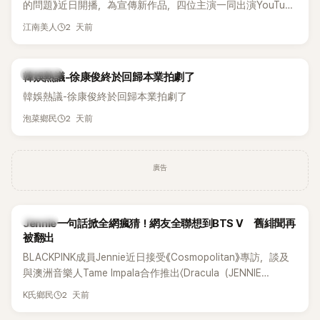
的問題》近日開播，為宣傳新作品，四位主演一同出演YouTube
節目，不料訪談中的一段發言卻意外掀起爭議。不少網友認
2 天前
江南美人
為，他將焦點放在金憓秀的身材，言論帶有「物化女性」意味，
引發大量批評。
熱議討論
韓娛熱議-徐康俊終於回歸本業拍劇了
韓娛熱議-徐康俊終於回歸本業拍劇了
2 天前
泡菜鄉民
廣告
K-POP
Jennie一句話掀全網瘋猜！網友全聯想到BTS V 舊緋聞再
被翻出
BLACKPINK成員Jennie近日接受《Cosmopolitan》專訪，談及
與澳洲音樂人Tame Impala合作推出〈Dracula（JENNIE
Remix）〉的幕後故事，沒想到她一句關於「共同朋友」的回答，
2 天前
K氏鄉民
竟再次引發外界對她與BTS成員V緋聞的討論。