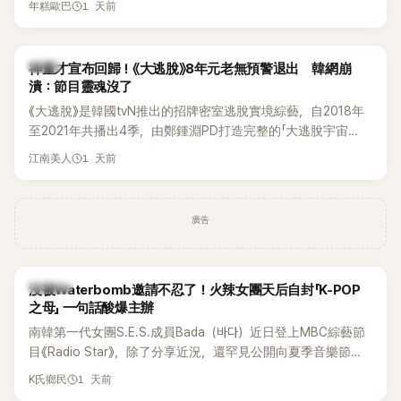
1 天前
年糕歐巴
韓國演藝圈點名為流傳至今的「三大記者會」之一。近日她在綜
藝節目中親口回憶這段「隆乳疑雲黑歷史」，話題再度被翻出來
熱議。 2日播出的 SBS 綜藝節目《我的經紀人太難搞－秘書
韓星
神童才宣布回歸！《大逃脫》8年元老無預警退出 韓網崩
鎮》，邀請同時兼顧工作與育兒的演藝圈代表「媽媽群」——李智
潰：節目靈魂沒了
惠、李賢怡、李恩亨，以第13位「My Star」身分登場，分享最真
《大逃脫》是韓國tvN推出的招牌密室逃脫實境綜藝，自2018年
實的生活日常。 節目一開始，李瑞鎮 率先與李智惠會合，兩人
至2021年共播出4季，由鄭鍾淵PD打造完整的「大逃脫宇宙
邊搭車邊聊天，氣氛輕鬆。聊到最近的新聞，李瑞鎮突然直球
（DTCU）」，憑藉燒腦劇情、電影級場景與龐大世界觀，累積
發問：「妳不是上新聞了？說妳去做整形？是人中縮短手術嗎？」
1 天前
江南美人
大批死忠粉絲，被譽為韓國最具代表性的密室逃脫綜藝之一。
一貫犀利又不留情的問法，讓現場瞬間笑成一片。對此，李智
惠也毫不閃躲，淡定接招，兩人鬥嘴默契十足。 話題接著一路
延燒到過去的爭議。李瑞鎮脫口補刀：「妳以前不是還在游泳池
廣告
開過記者會？」直接點名她當年的風波。李智惠聽了忍不住笑
說：「哥怎麼連這個都知道？」李瑞鎮則回嘴：「那時候新聞鬧那
麼大，不知道才奇怪吧。」一來一往，氣氛反而更加輕鬆。 談到
K-POP
沒被Waterbomb邀請不忍了！火辣女團天后自封「K-POP
當年情況，李智惠終於鬆口坦言，當時確實被質疑動過隆胸手
之母」 一句話酸爆主辦
術。她回憶：「拍了比基尼照片之後，就開始被說是不是去隆乳
南韓第一代女團S.E.S.成員Bada（바다）近日登上MBC綜藝節
了。」為了澄清誤會，她只好親自站出來說清楚。 李智惠進一步
目《Radio Star》，除了分享近況，還罕見公開向夏季音樂節
解釋，當時隆胸手術幾乎只有「腋下切開」一種方式，「所以我就
Waterbomb喊話，笑稱自己至今從未受邀演出，更幽默表示：
想，既然一直說我有做，那我乾脆把腋下給大家看，證明我根
1 天前
K氏鄉民
「我名字就叫『Bada（海）』，Waterbomb卻沒找我，這根本只
本沒動過。」一句話說完，全場瞬間炸鍋，來賓又驚又笑。 事實