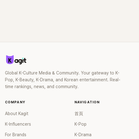
Global K-Culture Media & Community. Your gateway to K-
Pop, K-Beauty, K-Drama, and Korean entertainment. Real-
time rankings, news, and community.
COMPANY
NAVIGATION
About Kagit
首頁
K-Influencers
K-Pop
For Brands
K-Drama