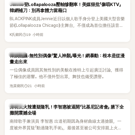
K-POP
Jennie登Lollapalooza壓軸慘翻車！美媒狠批「像唱KTV」
韓網補刀：別再拿體力當藉口
BLACKPINK成員Jennie近日以個人歌手身分登上美國大型音樂
節《Lollapalooza Chicago》主舞台，不僅成為首位擔任該音樂
節Headliner（壓軸主秀）的K-POP女SOLO歌手，寫下全新紀
19 小時前
K氏鄉民
錄。然而，演出結束後卻掀起兩極評價，不僅現場歌唱實力遭
部分網友質疑，就連美國當地媒體也毫不留情給出負評，甚至
形容整場演出「就像一場豪華KTV」。
熱議討論
韓娛熱議-無性別偶像「驚人神顏」曝光！網暴動：根本是從漫
畫走出來
一位偶像成員因其無性別的美貌在推特上引起廣泛討論，獲得
了極佳的迴響。他不僅外型出眾，舞技也備受讚譽。
21 小時前
泡菜鄉民
K-POP
身材太火辣遭疑隆乳！李智惠被逼開「比基尼記者會」 腋下全
攤開震撼全場
南韓歌手兼演員 李智惠 出道初期因為身材曲線太過搶眼，一
度被外界質疑「動過隆乳手術」，最後甚至被公司安排親上火
線，召開前所未見的「泳裝記者會」澄清。這場記者會後來還被