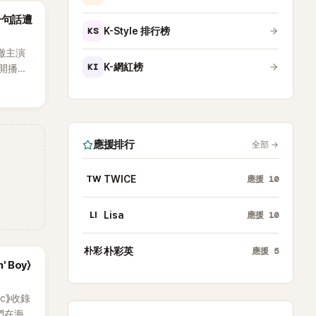
沒找我，這
一句話遭
全場，也
KS
K-Style 排行榜
澈主演
KI
K-網紅榜
開播，
段發言卻
將焦點
女性」意
應援排行
全部
→
TW
TWICE
應援
10
LI
Lisa
應援
10
朴彩
朴彩英
應援
5
' Boy〉
ic》收錄
員們在海邊