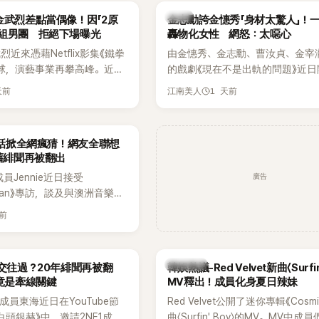
代表性的密室逃脫綜藝之一。
『Bada（海）』，Waterbomb卻
韓星
金武烈差點當偶像！因「2原
金志勳誇金憓秀「身材太驚人」！
根本只是懂了皮毛。」一番話笑翻
角組男團 拒絕下場曝光
轟物化女性 網怒：太噁心
引發網友熱議。
近來憑藉Netflix影集《鐵拳
由金憓秀、金志勳、曹汝貞、金宰
球，演藝事業再攀高峰。近日
的戲劇《現在不是出軌的問題》近日
鮮為人知的出道祕辛，原來他
為宣傳新作品，四位主演一同出演
天前
1 天前
江南美人
是以演員身分出道，而是成為
YouTube節目，不料訪談中的一
一員。
意外掀起爭議。不少網友認為，他
放在金憓秀的身材，言論帶有「物化
一句話掀全網瘋猜！網友全聯想
味，引發大量批評。
 舊緋聞再被翻出
廣告
K成員Jennie近日接受
litan》專訪，談及與澳洲音樂人
la合作推出〈Dracula（JENNIE
天前
〉的幕後故事，沒想到她一句關於
的回答，竟再次引發外界對她與
緋聞的討論。
熱議討論
a交往過？20年緋聞再被翻
韓娛熱議-Red Velvet新曲〈Surfin
N竟是牽線關鍵
MV釋出！成員化身夏日辣妹
nior成員東海近日在YouTube節
Red Velvet公開了迷你專輯《Cosm
白頭銀赫》中，邀請2NE1成員
曲〈Surfin' Boy〉的MV。MV中成