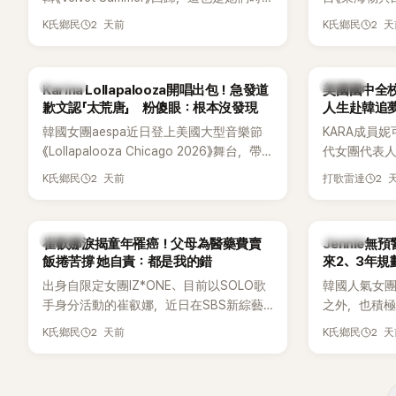
鬆。 談到當年情況，李智惠終於鬆口坦
隔2年再度推出新作品。為慶祝出道12週
Dara擔任
言，當時確實被質疑動過隆胸手術。她回
2 天前
2 
K氏鄉民
K氏鄉民
年，五位成員也一連舉辦三場粉絲演唱
澀往事，也
憶：「拍了比基尼照片之後，就開始被說是
會，與粉絲共同回顧經典歌曲、帶來新歌
緋聞，讓東海
不是去隆乳了。」為了澄清誤會，她只好親
舞台。不過，成員瑟琪卻在演出過程中數
絲以為我們交
自站出來說清楚。 李智惠進一步解釋，當
K-POP
K-POP
Karina Lollapalooza開唱出包！急發道
美國國中全校
度落淚，令人相當心疼。
時隆胸手術幾乎只有「腋下切開」一種方式，
歉文認「太荒唐」 粉傻眼：根本沒發現
人生赴韓追
「所以我就想，既然一直說我有做，那我乾
韓國女團aespa近日登上美國大型音樂節
KARA成員妮
脆把腋下給大家看，證明我根本沒動過。」
《Lollapalooza Chicago 2026》舞台，帶
代女團代表
一句話說完，全場瞬間炸鍋，來賓又驚又
來多首代表作與新歌演出，現場氣氛嗨
是，她其實
笑。 事實上，早在 2006 年，李智惠就為
2 天前
2 
K氏鄉民
打歌雷達
翻。不過，成員Karina卻在演出後主動坦
是一名不折
了證明自己沒有「隆乳」，真的召開了一場泳
承，自己因為太緊張，在表演過程中一度
透露，自己
裝記者招待會。當時她穿著比基尼站在一
忘記歌詞，還親自向粉絲道歉。
校第一名，
排攝影機前，面對媒體擺出各種姿勢，畫
K-POP
K-POP
崔叡娜淚揭童年罹癌！父母為醫藥費賣
Jennie無
友熱議。
面至今仍被網友津津樂道。 這段為平息爭
飯捲苦撐 她自責：都是我的錯
來2、3年規
議、直接公開腋下畫面自證清白的往事再
出身自限定女團IZ*ONE、目前以SOLO歌
韓國人氣女團B
度被提起，節目現場立刻充滿驚呼聲與笑
手身分活動的崔叡娜，近日在SBS新綜藝
之外，也積極
聲，也再次讓人見識到她面對流言時「豁出
《我的餘生戀愛》（내 남은 연애）中，首度談
即將推出全
2 天前
2 
去」的直率性格。其實她過去也曾在 SBS
K氏鄉民
K氏鄉民
起自己幼年罹患小兒癌的經歷，回憶起父
出中搶先公
節目《脫掉鞋子恢單4Men》 中，親自公開
母為了籌措醫療費四處奔波，甚至靠賣飯
不過，她近
那張當年引發話題的「腋下比基尼照」，再次
捲維持生計，讓她忍不住當場落淚，坦言
季音樂節行
重提這段至今仍被粉絲視為黑歷史代表作