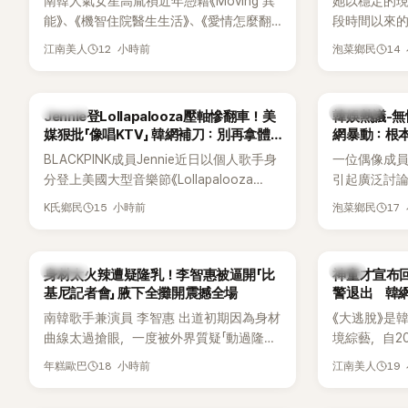
南韓人氣女星高胤禎近年憑藉《Moving 異
她以穩定的
能》、《機智住院醫生生活》、《愛情怎麼翻
段時間以來的
譯？》、《努力克服自卑的我們》等多部熱門
骨頭，怎麼
12 小時前
14
江南美人
泡菜鄉民
作品，躍升為韓劇新一代女神代表，不僅
音量？
演技備受肯定，精緻五官與清新空靈的氣
質也擄獲大批粉絲。近日，她因分享一組
K-POP
熱議討論
Jennie登Lollapalooza壓軸慘翻車！美
韓娛熱議-無
近況照意外掀起熱議，不是因為仙氣十足
媒狠批「像唱KTV」 韓網補刀：別再拿體
網暴動：根
的美貌，而是藏在纖細身材下的超狂背肌
力當藉口
BLACKPINK成員Jennie近日以個人歌手身
一位偶像成
與肩膀線條，反差感十足，讓不少網友看
分登上美國大型音樂節《Lollapalooza
引起廣泛討
傻直呼：「原來她身材這麼猛！」
Chicago》主舞台，不僅成為首位擔任該音
僅外型出眾
15 小時前
17
K氏鄉民
泡菜鄉民
樂節Headliner（壓軸主秀）的K-POP女
SOLO歌手，寫下全新紀錄。然而，演出結
束後卻掀起兩極評價，不僅現場歌唱實力
K-POP
韓星
身材太火辣遭疑隆乳！李智惠被逼開「比
神童才宣布回
遭部分網友質疑，就連美國當地媒體也毫
基尼記者會」 腋下全攤開震撼全場
警退出 韓
不留情給出負評，甚至形容整場演出「就像
南韓歌手兼演員 李智惠 出道初期因為身材
《大逃脫》是
一場豪華KTV」。
曲線太過搶眼，一度被外界質疑「動過隆乳
境綜藝，自20
手術」，最後甚至被公司安排親上火線，召
由鄭鍾淵PD
18 小時前
19
年糕歐巴
江南美人
開前所未見的「泳裝記者會」澄清。這場記者
（DTCU）
會後來還被韓國演藝圈點名為流傳至今的
與龐大世界