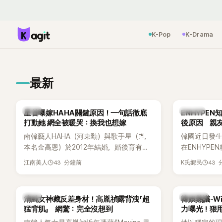
K-Pop
K-Drama
最新
韓星
K-POP
星首曝嫁HAHA關鍵原因！一句話徹底
ENHYPE
打動她 網全被暖哭：換我也想嫁
後原因 親
南韓藝人HAHA（河東勳）與歌手星（별，
韓國近日發
本名金高恩）於2012年結婚，婚後育有兩
在ENHYP
子一女，一家五口生活幸福美滿，也是韓
粉絲，日前在
43 分鐘前
43
江南美人
K氏鄉民
國演藝圈公認的模範夫妻。近日，星首度
不幸身亡，
公開當年決定嫁給HAHA的關鍵原因，竟是
少粉絲湧入
一句讓她至今仍難忘的話，也成為她點頭
親友也陸續
韓星
熱議討論
清純女神藏反差身材！高胤禎露背洩「超
韓娛熱議-Win
步入婚姻的最大理由。
止揣測，盼
猛背肌」 網驚：完全沒想到
力曝光！狠甩