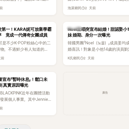
嘉賓。兩人不僅回憶出道前的青
享受夏日，展現了清爽活潑的魅力
天前
2 天前
泡菜鄉民
首度聊起當年鬧得沸沸揚揚的
忍不住笑說：「真的有很多粉
往過。」
K-POP
第一！KARA妮可放棄學霸
Noel主唱突宣布結婚！甜認娶小
夢 竟成一代傳奇女團成員
妹 婚期、身分一次曝光
可是不少K-POP粉絲心中的二
韓國男團「Noel（노을）」成員姜均
人物，不過鮮少有人知道的
婚喜訊！對象是小他14歲的演員劉
不只是舞台上的人氣偶像，更
（유하진 音譯），兩人將於10月3
天前
2 天前
K氏鄉民
不扣的學霸。她日前在節目中
爾低調舉辦婚禮，消息一出立刻引
在美國就讀國中時，曾拿下全
注。
優異成績曝光後，再度掀起網
預警宣布「暫時休息」！鬆口未
劃 真實原因曝光
廣告
LACKPINK近年在團體活動
發展個人事業，其中Jennie
新個人專輯，近期更陸續在演
天前
開新歌，引發粉絲高度期待。
日受訪時也透露，完成今年夏
程後，將暫時放慢腳步，替自