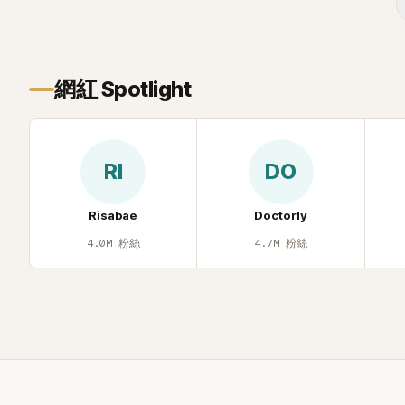
年幼時一度認為「都是我的錯」。
己安排一段
的事件。 回顧李智惠的演藝路，她於
1998 年以混聲團體 S#arp 成員身分出
道，該團在 2000 年代初期紅極一時，由
李智惠、徐智英兩位女成員，以及張錫
網紅 Spotlight
炫、Chris Kim 兩位男成員組成。不過後來
爆出長達四年的團內霸凌風波，甚至傳出
徐智英母親對李智惠言語辱罵、動手等爭
議，最終團體於 2002 年解散。 團體解散
RI
DO
後，李智惠轉型 solo，靠著綜藝與歌唱實
力持續活躍演藝圈。據悉，她當年能加入
S#arp，也與 李尚敏 的賞識有關。 感情方
Risabae
Doctorly
面，李智惠於 2017 年與圈外男友結婚，
4.0M
粉絲
4.7M
粉絲
婚後育有兩個女兒，一家四口生活幸福美
滿。如今除了持續活躍於綜藝節目，她經
營的 YouTube 頻道也即將突破百萬訂閱，
近年內容深受網友喜愛，再度迎來事業第
二春。