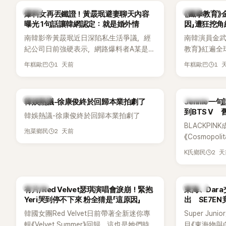
「三大記者會」之一。近日她在綜藝節目中親
為韓國最具
韓星
韓星
爆料女再丟鐵證！黃晸珉避妻聊天內容
《鐵拳教育》
口回憶這段「隆乳疑雲黑歷史」，話題再度被
曝光 1句話讓韓網認定：就是婚外情
因」遭狂挖
翻出來熱議。 2日播出的 SBS 綜藝節目
南韓影帝黃晸珉近日深陷私生活爭議，經
南韓演員金武烈
《我的經紀人太難搞－秘書鎮》，邀請同時
紀公司日前強硬表示，網路爆料者A某是涉
教育》紅遍全
兼顧工作與育兒的演藝圈代表「媽媽群」
嫌長期跟蹤黃晸珉的嫌疑人，已採取法律
被爆出一段
——李智惠、李賢怡、李恩亨，以第13位
1 天前
1 
年糕歐巴
年糕歐巴
行動。不過，A某並未因此停止發聲，5日
當年差點不
「My Star」身分登場，分享最真實的生活日
再度透過社群平台公開更多內容，反駁經
男團偶像的
常。 節目一開始，李瑞鎮 率先與李智惠會
紀公司的說法，強調兩人的聯繫一直都是
合，兩人邊搭車邊聊天，氣氛輕鬆。聊到
熱議討論
K-POP
韓娛熱議-徐康俊終於回歸本業拍劇了
Jennie
「雙向互動」，並非外界所稱的單方面騷擾。
最近的新聞，李瑞鎮突然直球發問：「妳不
到BTS V
韓娛熱議-徐康俊終於回歸本業拍劇了
是上新聞了？說妳去做整形？是人中縮短
BLACKPIN
手術嗎？」一貫犀利又不留情的問法，讓現
2 天前
泡菜鄉民
《Cosmopo
場瞬間笑成一片。對此，李智惠也毫不閃
Tame Impa
躲，淡定接招，兩人鬥嘴默契十足。 話題
2 
K氏鄉民
Remix）
接著一路延燒到過去的爭議。李瑞鎮脫口
「共同朋友」
補刀：「妳以前不是還在游泳池開過記者
BTS成員V
會？」直接點名她當年的風波。李智惠聽了
K-POP
K-POP
有片/Red Velvet瑟琪演唱會淚崩！緊抱
東海、Dar
忍不住笑說：「哥怎麼連這個都知道？」李瑞
Yeri哭到停不下來 粉全猜是「這原因」
出 SE7E
鎮則回嘴：「那時候新聞鬧那麼大，不知道
韓國女團Red Velvet日前帶著全新迷你專
Super Ju
才奇怪吧。」一來一往，氣氛反而更加輕
輯《Velvet Summer》回歸，這也是她們時
目《東海物與