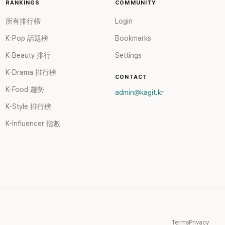
RANKINGS
COMMUNITY
所有排行榜
Login
K-Pop 話題榜
Bookmarks
K-Beauty 排行
Settings
K-Drama 排行榜
CONTACT
K-Food 趨勢
admin@kagit.kr
K-Style 排行榜
K-Influencer 指數
Terms
Privacy