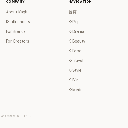
COMPANY
NAVIGATION
About Kagit
首頁
K-Influencers
K-Pop
For Brands
K-Drama
For Creators
K-Beauty
K-Food
K-Travel
K-Style
K-Biz
K-Medi
.tw
→ 整併至 kagit.kr TC