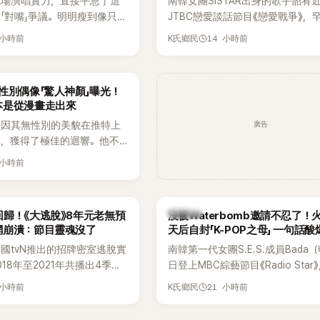
現場演唱實力，直接平息了這
南韓女團SISTAR出身的歌手韶宥
「對嘴」爭議。明明瘦到像只剩
JTBC戀愛談話節目《戀愛戰爭》，
還能唱出這麼驚人的爆發力和
自己的感情生活，不僅坦言已經整
 小時前
14 小時前
K氏鄉民
有談戀愛，更首度透露空窗至今的
全與上一段戀情有關，一番真心告
場來賓都相當震驚。
性別偶像「驚人神顏」曝光！
本是從漫畫走出來
廣告
員因其無性別的美貌在推特上
論，獲得了極佳的迴響。他不
，舞技也備受讚譽。
 小時前
K-POP
歸！《大逃脫》8年元老無預
沒被Waterbomb邀請不忍了！
網崩潰：節目靈魂沒了
天后自封「K-POP之母」 一句話
韓國tvN推出的招牌密室逃脫實
南韓第一代女團S.E.S.成員Bada
18年至2021年共播出4季，
日登上MBC綜藝節目《Radio Star
打造完整的「大逃脫宇宙
分享近況，還罕見公開向夏季音樂
 小時前
21 小時前
K氏鄉民
」，憑藉燒腦劇情、電影級場景
Waterbomb喊話，笑稱自己至今
觀，累積大批死忠粉絲，被譽
演出，更幽默表示：「我名字就叫