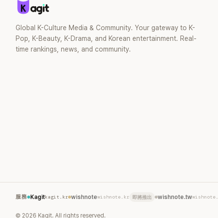
Global K-Culture Media & Community. Your gateway to K-
Pop, K-Beauty, K-Drama, and Korean entertainment. Real-
time rankings, news, and community.
服務
Kagit
kagit.kr
wishnote
wishnote.kr
wishnote.tw
wishnote
即將推出
©
2026
Kagit. All rights reserved.