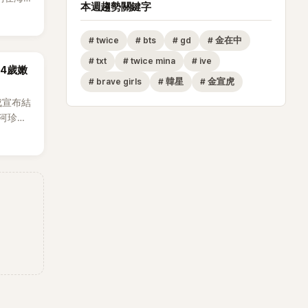
本週趨勢關鍵字
。
#
twice
#
bts
#
gd
#
金在中
#
txt
#
twice mina
#
ive
14歲嫩
#
brave girls
#
韓星
#
金宣虎
成宣布結
河珍
0日在首
發關