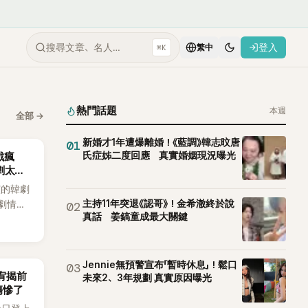
搜尋文章、名人…
登入
⌘K
繁中
熱門話題
本週
全部
→
新婚才1年遭爆離婚！《藍調》韓志旼唐
01
氏症姊二度回應 真實婚姻現況曝光
戲瘋
劇太敢
演的韓劇
主持11年突退《認哥》！金希澈終於說
劇情進
02
真話 姜鎬童成最大關鍵
溫。最
，更接連
上瘋
Jennie無預警宣布「暫時休息」！鬆口
03
韶宥揭前
未來2、3年規劃 真實原因曝光
傷慘了