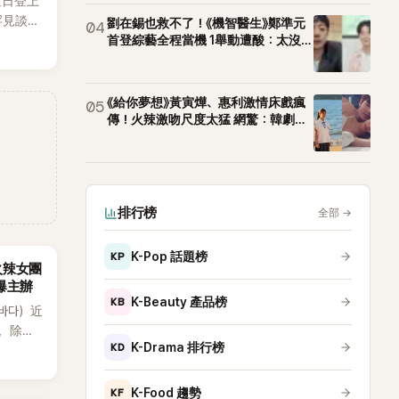
近日登上
罕見談及
劉在錫也救不了！《機智醫生》鄭準元
04
整5年沒
首登綜藝全程當機 1舉動遭酸：太沒誠
意
原因，
白讓現
《給你夢想》黃寅燁、惠利激情床戲瘋
05
傳！火辣激吻尺度太猛 網驚：韓劇太
敢拍
排行榜
全部
→
KP
K-Pop 話題榜
火辣女團
酸爆主辦
KB
K-Beauty 產品榜
（바다）近
》，除了
KD
K-Drama 排行榜
節
從未受邀
KF
K-Food 趨勢