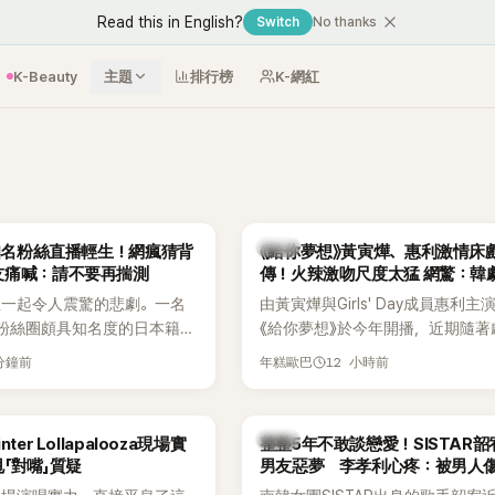
Read this in English?
Switch
No thanks
K-Beauty
主題
排行榜
K-網紅
韓劇
N知名粉絲直播輕生！網瘋猜背
《給你夢想》黃寅燁、惠利激情床
友痛喊：請不要再揣測
傳！火辣激吻尺度太猛 網驚：韓
拍
生一起令人震驚的悲劇。一名
由黃寅燁與Girls' Day成員惠利主
EN粉絲圈頗具知名度的日本籍女
《給你夢想》於今年開播，近期隨著
TikTok直播期間輕生，最終
入高潮，男女主角的感情線快速升
 分鐘前
12 小時前
年糕歐巴
消息曝光後震驚韓網，也讓不
新播出的第8集不僅上演火辣吻戲
社群平台哀悼。事發後，死者
出現床戲橋段，讓相關片段在網路
出面證實噩耗，並呼籲外界停
傳，引發觀眾熱烈討論。
韓星
ter Lollapalooza現場實
整整5年不敢談戀愛！SISTAR
逝者安息。
「對嘴」質疑
男友惡夢 李孝利心疼：被男人