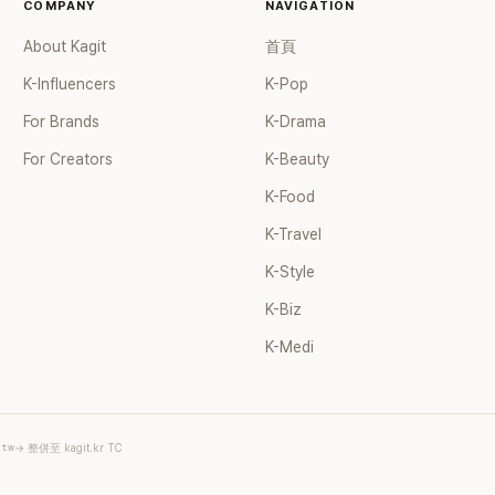
COMPANY
NAVIGATION
About Kagit
首頁
K-Influencers
K-Pop
For Brands
K-Drama
For Creators
K-Beauty
K-Food
K-Travel
K-Style
K-Biz
K-Medi
.tw
→ 整併至 kagit.kr TC