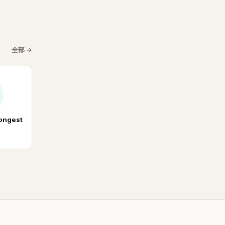
全部
→
ongest
絲