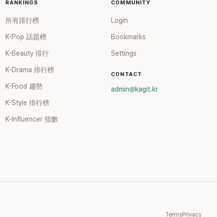
RANKINGS
COMMUNITY
所有排行榜
Login
K-Pop 話題榜
Bookmarks
K-Beauty 排行
Settings
K-Drama 排行榜
CONTACT
K-Food 趨勢
admin@kagit.kr
K-Style 排行榜
K-Influencer 指數
Terms
Privacy