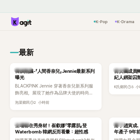
K-Pop
K-Drama
最新
熱議討論
K-POP
韓娛熱議-「人間香奈兒」Jennie最新系列
前女團成員
曝光
紀人綁架囚
BLACKPINK Jennie 穿著香奈兒新系列服
3 
K氏鄉民
飾亮相，展現了她作為品牌大使的時尚魅
力。這套服裝以黑色為主調，搭配精緻的
2 小時前
泡菜鄉民
細節，完美襯托出 Jennie 的優雅氣質。
K-POP
韓星
全場都在秀身材！崔叡娜「零露肌」登
掰了趙寅成
Waterbomb 韓網反而看暈：超性感
年產子 9年