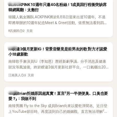
K-POP
BLACKPINK 10週年只邀40名粉絲！1成員因行程衝突缺席
韓網罵翻：太敷衍
韓國人氣女團BLACKPINK將於8月8日迎來出道10週年，不過
即將舉辦的10週年紀念Meet & Greet活動，依舊無法看到四人
合體。根據韓媒《MyDaily》7日報導，當天將由Jisoo（智秀）、
2 天前
K氏鄉民
Rosé與Jennie出席，Lisa則因行程安排確定缺席，再度引發粉
絲熱議。
韓星
IU睽違3個月更新IG！背景音樂竟是前男友的歌 對方才認愛
小18歲新歡
南韓歌手兼演員IU（李知恩）歷經新劇爭議、分手消息及健康
狀況等風波後，終於睽違3個月更新社群平台，一口氣曬出20
張近況照，讓大批粉絲又驚又喜。不過，比起照片本身，更引
3 天前
江南美人
發熱議的是，她竟選用前男友張基河所屬樂團的歌曲作為背景
音樂，意外掀起韓網討論。
韓星
45歲Brian拒婚原因超真實！直言「另一半便便臭、口臭也要
愛？」：我做不到
南韓男團 Fly to the Sky 成員Brian向來以愛乾淨聞名，近日登
上YouTube節目時，再度談到自己的婚姻觀，直言無法理解「連