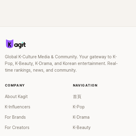
Global K-Culture Media & Community. Your gateway to K-
Pop, K-Beauty, K-Drama, and Korean entertainment. Real-
time rankings, news, and community.
COMPANY
NAVIGATION
About Kagit
首頁
K-Influencers
K-Pop
For Brands
K-Drama
For Creators
K-Beauty