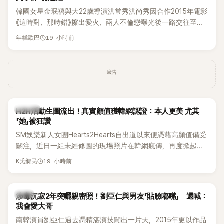
韓國女星金珉禧與大22歲導演洪常秀洪尚秀因合作2015年電影
《這時對，那時錯》擦出愛火，兩人不倫戀曝光後一路交往至
今，戀情已持續近10年，並於去年迎來兩人的兒子。金珉禧也
19 小時前
年糕歐巴
將透過洪常秀執導的新片《無處安放我的眼睛》（暫譯，
Nowhere To Lay My Eyes）正式回歸大銀幕，這也是她產後
首度以演員身分復出。不過，新片尚未上映，她9年前電影中的
廣告
一句台詞卻突然被韓網翻出，意外再度掀起熱議。
K-POP
H2H活動生圖流出！真實顏值獲韓網認證：本人更美 尤其
「她」被狂讚
SM娛樂新人女團Hearts2Hearts自出道以來便憑藉高顏值備受
關注，近日一組未經修圖的現場照片在韓網瘋傳，再度掀起熱
烈討論，不少看過本人的網友更直呼：「真人比照片還漂亮！」
19 小時前
K氏鄉民
韓星
涉毒沉寂2年突曬親密照！劉亞仁與男友「貼臉嘟嘴」 還喊：
我會愛大哥
南韓演員劉亞仁過去憑精湛演技闖出一片天，2015年更以作品