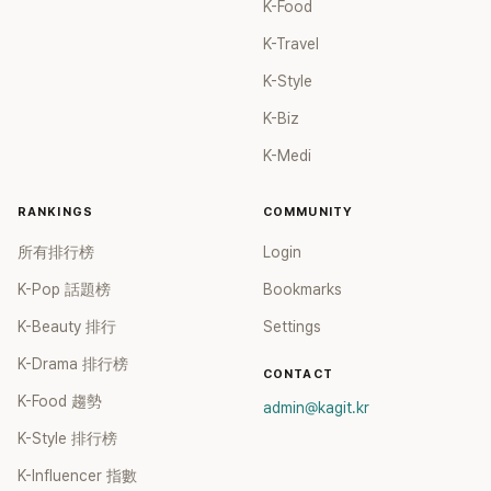
K-Food
K-Travel
K-Style
K-Biz
K-Medi
RANKINGS
COMMUNITY
所有排行榜
Login
K-Pop 話題榜
Bookmarks
K-Beauty 排行
Settings
K-Drama 排行榜
CONTACT
K-Food 趨勢
admin@kagit.kr
K-Style 排行榜
K-Influencer 指數