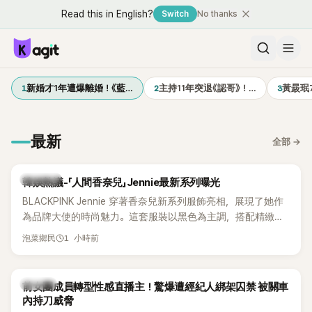
Read this in English?
Switch
No thanks
1
2
3
新婚才1年遭爆離婚！《藍…
主持11年突退《認哥》！…
黃晸珉
最新
全部
→
熱議討論
韓娛熱議-「人間香奈兒」Jennie最新系列曝光
BLACKPINK Jennie 穿著香奈兒新系列服飾亮相，展現了她作
為品牌大使的時尚魅力。這套服裝以黑色為主調，搭配精緻的
細節，完美襯托出 Jennie 的優雅氣質。
1 小時前
泡菜鄉民
K-POP
前女團成員轉型性感直播主！驚爆遭經紀人綁架囚禁 被關車
內持刀威脅