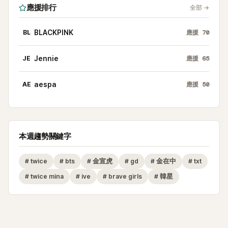
應援排行
全部
→
BL
BLACKPINK
應援
70
JE
Jennie
應援
65
AE
aespa
應援
50
本週趨勢關鍵字
#
twice
#
bts
#
金宣虎
#
gd
#
金在中
#
txt
#
twice mina
#
ive
#
brave girls
#
韓星