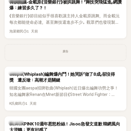
熱議討論
韓娛熱議-金載原《音樂銀行》被拱跳舞！「舞技突飛猛進」網讚
爆：練習多久了？！
《音樂銀行》節目組似乎很喜歡讓主持人金載原跳舞，而金載沅
每次都能使命必達，甚至舞技還進步不少。觀眾們也發現製作
單位對此樂此不疲。
1 天前
泡菜鄉民
廣告
K-POP
aespa〈Whiplash〉編舞爆內鬥！她哭訴「做了8成」卻沒得
獎 遭反嗆：高潮才是關鍵
韓國女團aespa招牌歌曲〈Whiplash〉近日爆出編舞功勞之爭！
知名編舞家Renan在Mnet新節目《Street World Fighter：
Directors' War》預告中，公開談及自己在〈Whiplash〉編舞上的
1 天前
K氏鄉民
貢獻，直言明明自己完成約8成舞蹈，2025 KOREA Awards「年
度編舞大賞」卻由Lachica拿走，讓她至今仍感到相當不平。
K-POP
BLACKPINK 10週年惹怒粉絲！Jisoo急發文道歉 韓網風向
大逆轉：更有好感了