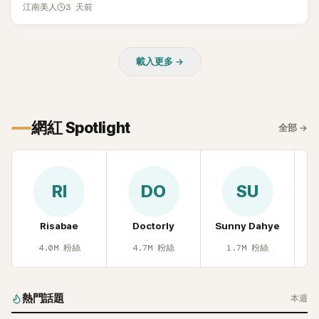
另一半的口臭、便便臭都要愛」這種說法，更大方表明自己是不
3 天前
江南美人
婚主義者，一番超直白發言掀起熱議。
載入更多 →
網紅 Spotlight
全部
→
RI
DO
SU
Risabae
Doctorly
Sunny Dahye
H
4.0M
粉絲
4.7M
粉絲
1.7M
粉絲
熱門話題
本週