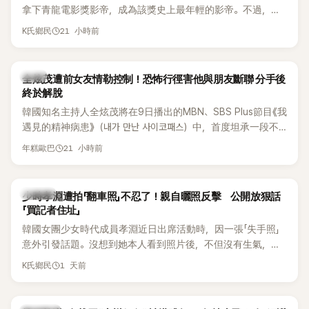
拿下青龍電影獎影帝，成為該獎史上最年輕的影帝。不過，他
2023年爆出涉毒風波後，演藝事業受到重創，後續又牽扯與男
21 小時前
K氏鄉民
性友人崔河那之間的相關爭議，近年幾乎淡出演藝圈，鮮少公
開露面。
韓星
全炫茂遭前女友情勒控制！恐怖行徑害他與朋友斷聯 分手後
終於解脫
韓國知名主持人全炫茂將在9日播出的MBN、SBS Plus節目《我
遇見的精神病患》（내가 만난 사이코패스）中，首度坦承一段不
堪回首的戀愛經歷，自爆曾遭前女友過度控制，不僅走到哪都
21 小時前
年糕歐巴
得開視訊報備，最後甚至因此和朋友失去聯絡，分手後朋友的
一句「歡迎回來」，更讓他至今印象深刻。
K-POP
少時孝淵遭拍「翻車照」不忍了！親自曬照反擊 公開放狠話
「買記者住址」
韓國女團少女時代成員孝淵近日出席活動時，因一張「失手照」
意外引發話題。沒想到她本人看到照片後，不但沒有生氣，反
而親自把照片放上IG限時動態開玩笑，甚至幽默喊話要「買記者
1 天前
K氏鄉民
的住址」，讓網友全笑翻。