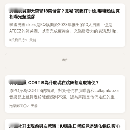
稱的孝琳，近日在社群分享與「排球女王」金軟景聚餐的日常，
不僅展現兩人多年不變的好交情，她幾乎素顏入鏡的真實模
K-POP
男團成員聊天突冒18禁發言？竟喊「我要打手槍」嚇壞粉絲 真
樣，也意外掀起網友熱議。
相曝光超荒謬
韓國男團xikers是KQ娛樂於2023年推出的10人男團，也是
ATEEZ的師弟團，以高完成度舞台、充滿爆發力的表演及Hip-
Hop風格聞名，出道後迅速累積大批海內外粉絲，近年也陸續
2 天前
K氏鄉民
登上Lollapalooza等國際大型音樂節，展現新生代男團的舞台
實力。
廣告
熱議討論
韓娛熱議-CORTIS為什麼現在跳舞都這麼隨便？
原PO身為CORTIS的粉絲，對於他們在演唱會和Lollapalooza
音樂節上跳舞過於隨便感到不滿，認為舞蹈是他們走紅的重要
原因，希望他們能更認真地表演。
2 天前
泡菜鄉民
韓星
才因社群出現前男友惹議！IU曬生日蛋糕竟是邊佑錫送 暖心