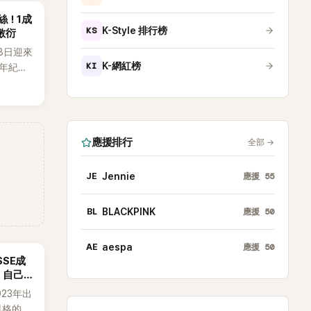
粉絲！1成
KS
K-Style 排行榜
敷衍
月8日迎來
KI
K-網紅榜
週年紀念
到四人合
，當天將
e出席，
引發粉
應援排行
全部
→
JE
Jennie
應援
55
BL
BLACKPINK
應援
50
AE
aespa
應援
50
SSE成
：自己
023年出
h風格的女