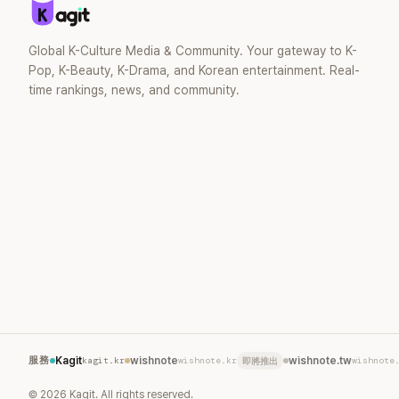
Global K-Culture Media & Community. Your gateway to K-
Pop, K-Beauty, K-Drama, and Korean entertainment. Real-
time rankings, news, and community.
服務
Kagit
kagit.kr
wishnote
wishnote.kr
wishnote.tw
wishnote
即將推出
©
2026
Kagit. All rights reserved.