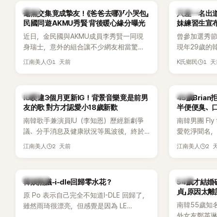
人的身分曝光，就連貼文背景音樂也被眼
議。
韓星
K-POP
毫無交集竟成摯友！《爸爸去哪》「小哭包」
只差一名出道f
尖網友發現暗藏玄機，在韓網引發兩波討
民國同遊AKMU秀賢 背後暖心緣分曝光
妹練習生宣
論。
近日，金民國與AKMU成員李秀賢一同現
曾參加選秀節
身瑞士，意外的組合讓不少網友相當驚
現年29歲的
訝。兩人過去幾乎沒有公開交集，如今卻
近日無預警
1 天前
1 
江南美人
K氏鄉民
一起踏上瑞士之旅，也讓粉絲紛紛好奇：
照，親自宣
「他們到底是怎麼認識的？」
讓不少曾追
送上祝福。
韓星
韓星
IU睽違3個月更新IG！背景音樂竟是前男
45歲Bri
友的歌 對方才認愛小18歲新歡
半便便臭、
南韓歌手兼演員IU（李知恩）歷經新劇爭
南韓男團 Fly 
議、分手消息及健康狀況等風波後，終於
愛乾淨聞名，
睽違3個月更新社群平台，一口氣曬出20
再度談到自己
2 天前
2 
江南美人
江南美人
張近況照，讓大批粉絲又驚又喜。不過，
另一半的口臭
比起照片本身，更引發熱議的是，她竟選
更大方表明
用前男友張基河所屬樂團的歌曲作為背景
白發言掀起
熱議討論
韓星
韓娛熱議-i-dle回歸零水花？
54歲才結婚
音樂，意外掀起韓網討論。
貞」原因太離
原 Po 表示自己完全不知道I-DLE 回歸了，
南韓55歲知
雖然雨琦很漂亮，但感覺是因為 LE
外女友鄭英
SSERAFIM 和 aespa 佔據了市場。