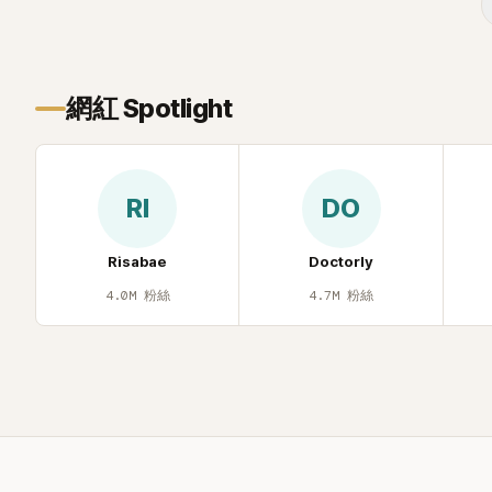
步入婚姻的最大理由。
止揣測，盼
網紅 Spotlight
RI
DO
Risabae
Doctorly
4.0M
粉絲
4.7M
粉絲