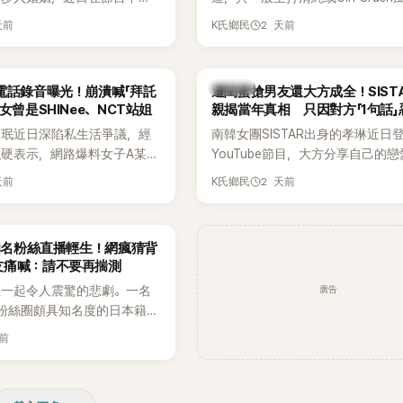
戀愛故事，笑稱兩人原本想享
團不同，她們以濃厚的Hip-Hop元
天前
2 天前
K氏鄉民
，沒想到站在飯店門口時竟被
創Rap及成員親自參與創作為特色
還一路替他們加油打氣，讓他
融入美式街頭、塗鴉、滑板等文化
直接放棄進飯店，意外成了婚
雖然並非出身四大經紀公司，仍憑
K-POP
電話錄音曝光！崩潰喊「拜託
遭閨蜜搶男友還大方成全！SIST
婚前守貞」的原因之一。
的音樂風格，在海外尤其是歐美市
女曾是SHINee、NCT站姐
親揭當年真相 只因對方「1句話」
不少人氣，逐漸成為第五代女團中
手
晸珉近日深陷私生活爭議，經
南韓女團SISTAR出身的孝琳近日
識度的新生代代表之一。
硬表示，網路爆料女子A某涉
YouTube節目，大方分享自己的
黃晸珉，已正式採取法律行
更首度坦承過去曾遭最好的朋友搶
天前
2 天前
K氏鄉民
並未停止發聲，持續透過社群
友。她表示，當時選擇瀟灑放手，
料，反駁經紀公司的說法，強
同樣的事情現在再發生，「我絕對
維持雙向聯繫，並非外界所稱
不管」，直率發言掀起熱議。
N知名粉絲直播輕生！網瘋猜背
如今，韓媒《Dispatch》再
友痛喊：請不要再揣測
通電話的錄音內容，而A也首
廣告
生一起令人震驚的悲劇。一名
曾是SHINee、NCT等偶像
EN粉絲圈頗具知名度的日本籍女
」，事件持續延燒。
TikTok直播期間輕生，最終
天前
消息曝光後震驚韓網，也讓不
社群平台哀悼。事發後，死者
出面證實噩耗，並呼籲外界停