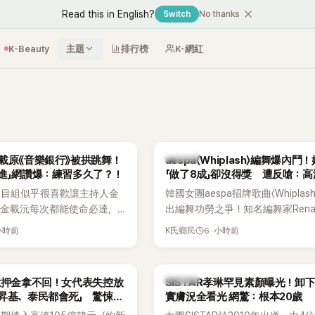
Read this in English?
Switch
No thanks
K-Beauty
主題
排行榜
K-網紅
K-POP
載原《音樂銀行》被拱跳舞！
aespa〈Whiplash〉編舞爆內鬥
進」網讚爆：練習多久了？！
「做了8成」卻沒得獎 遭反嗆：
關鍵
節目組似乎很喜歡讓主持人金
韓國女團aespa招牌歌曲〈Whiplas
而金載沅每次都能使命必達，
出編舞功勞之爭！知名編舞家Rena
進步不少。觀眾們也發現製作
Mnet新節目《Street World Fighte
小時前
6 小時前
K氏鄉民
此不疲。
Directors' War》預告中，公開談
〈Whiplash〉編舞上的貢獻，直言
完成約8成舞蹈，2025 KOREA Awa
K-POP
億押金拿不回！女代表失控放
SISTAR孝琳罕見素顏曝光！卸
度編舞大賞」卻由Lachica拿走，
昇基、泰民都會死」 驚悚錄
實膚況全看光 網驚：根本20歲
仍感到相當不平。