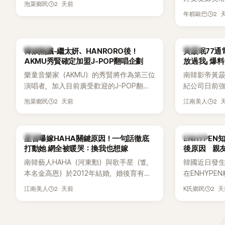
2 天前
泡菜鄉民
享與妻子的
2 
年糕歐巴
受兩人世界
路人認出，
害羞到最後
熱議討論
韓星
韓娛熱議-繼太妍、HANRORO後！
黃晸珉77通
前一直堅守「
AKMU秀賢確定加盟J-POP翻唱企劃
放過我」 爆料
樂童音樂家（AKMU）的秀賢將作為第三位
南韓影帝黃
演唱者，加入目前廣受歡迎的J-POP翻唱
紀公司日前強
企劃。繼太妍和Hanroro之後，秀賢已獲
嫌長期跟蹤
2 天前
2 
泡菜鄉民
江南美人
選為第三首翻唱歌曲的主唱，並於近期完
動。不過，A
成錄音。
平台公開爆
調兩人一直
韓星
K-POP
星首曝嫁HAHA關鍵原因！一句話徹底
ENHYPE
的單方面騷擾。
打動她 網全被暖哭：換我也想嫁
後原因 親
曝光雙方77
南韓藝人HAHA（河東勳）與歌手星（별，
韓國近日發
度承認自己過去
本名金高恩）於2012年結婚，婚後育有兩
在ENHYP
團體的「站姐
子一女，一家五口生活幸福美滿，也是韓
粉絲，日前在
2 天前
2 
江南美人
K氏鄉民
國演藝圈公認的模範夫妻。近日，星首度
不幸身亡，
公開當年決定嫁給HAHA的關鍵原因，竟是
少粉絲湧入
一句讓她至今仍難忘的話，也成為她點頭
親友也陸續