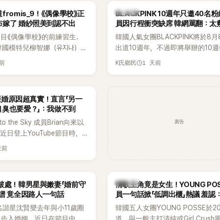
K-POP
romis_9！《偶像學校》正
BLACKPINK 10週年只邀40名
布嫁了 婚紗照美到認不出
員因行程衝突缺席 韓網罵翻：太
目《偶像學校》的前練習生、
韓國人氣女團BLACKPINK將於8
韓國模特兒柳智娜（유지나），
出道10週年，不過即將舉辦的10
在社群平台公開一系列婚紗
Meet & Greet活動，依舊無法看
天前
1 天前
K氏鄉民
布即將步入婚姻，消息曝光後
體。根據韓媒《MyDaily》7日報導
看節目的粉絲又驚又喜，紛紛
由Jisoo（智秀）、Rosé與Jenni
Lisa則因行程安排確定缺席，再度
an拒婚原因超真實！直言「另一
絲熱議。
口臭也要愛？」：我做不到
廣告
to the Sky 成員Brian向來以
近日登上YouTube節目時，
的婚姻觀，直言無法理解「連
天前
、便便臭都要愛」這種說法，
自己是不婚主義者，一番超直
熱議。
K-POP
破處！韓男星與嫩妻「婚前守
情歌主角竟是女生！YOUNG PO
譜 竟全因路人一句話
員一句話掀「低調出櫃」熱議 羞認
都不敢聽
名諧星沈賢燮去年與小11歲圈
韓國五人女團YOUNG POSSE於2
琳步入婚姻，近日在節目中分
道，與一般主打清純或Girl Crus