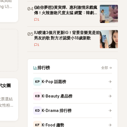
位成員組
ng U〉、
《給你夢想》黃寅燁、惠利激情床戲瘋
04
遍亞洲，獲
傳！火辣激吻尺度太猛 網驚：韓劇太
敢拍
滿7年後
1
事業。
場著稱
IU睽違3個月更新IG！背景音樂竟是前
05
王」金軟
男友的歌 對方才認愛小18歲新歡
不變的
1
樣，也
排行榜
全部
→
KP
K-Pop 話題榜
5代女團
KB
K-Beauty 產品榜
效票選結
女性粉
KD
K-Drama 排行榜
RTS成
性社群
KF
K-Food 趨勢