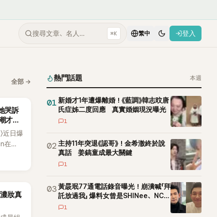
搜尋文章、名人…
登入
⌘K
繁中
熱門話題
本週
全部
→
新婚才1年遭爆離婚！《藍調》韓志旼唐
01
氏症姊二度回應 真實婚姻現況曝光
！她哭訴
高潮才是
1
h〉近日爆
主持11年突退《認哥》！金希澈終於說
n在
02
真話 姜鎬童成最大關鍵
r：
1
及自己在
明明自己
rds「年
黃晸珉77通電話錄音曝光！崩潰喊「拜
03
下濃妝真
託放過我」 爆料女曾是SHINee、NCT
讓她至今
站姐
1