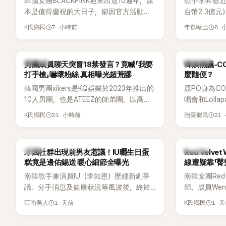
韓國女團BLACKPINK迎來出道10週年，原
歌手李昇基近
本是值得慶祝的大日子，卻因官方活動安
台幣2.3億
排引發粉絲不滿，甚至傳出有人持高爾夫
正是演藝企劃公司
7 小時前
8 
K氏鄉民
年糕歐巴
球桿到YG娛樂大樓鬧事。Jisoo今（8日）
表車佳媛(차
也親自發文向BLINK道歉，坦言這次紀念日
YouTube
「好像是充滿歉意的一天」。
通話錄音，當
K-POP
熱議討論
男團成員聊天突冒18禁發言？竟喊「我要
韓娛熱議-C
部死掉」等激
打手槍」嚇壞粉絲 真相曝光超荒謬
麼隨便？
韓國男團xikers是KQ娛樂於2023年推出的
原PO身為C
10人男團，也是ATEEZ的師弟團，以高完
唱會和Loll
成度舞台、充滿爆發力的表演及Hip-Hop
便感到不滿
21 小時前
21
K氏鄉民
泡菜鄉民
風格聞名，出道後迅速累積大批海內外粉
原因，希望
絲，近年也陸續登上Lollapalooza等國際
大型音樂節，展現新生代男團的舞台實
韓星
K-POP
才因社群出現前男友惹議！IU曬生日蛋
Red Velv
力。
糕竟是邊佑錫送 暖心細節全曝光
線遭疑靠「臀
南韓歌手兼演員IU（李知恩）歷經新劇爭
南韓女團Red
議、分手消息及健康狀況等風波後，終於
歸，成員We
睽違3個月更新社群平台，一口氣曬出20
論。她日前
1 天前
1 
江南美人
K氏鄉民
張近況照，讓大批粉絲又驚又喜。其中，
又被質疑在
一張生日蛋糕照意外掀起熱議，不僅送禮
歌舞台曝光