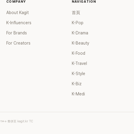
COMPANY
NAVIGATION
About Kagit
首頁
K-Influencers
K-Pop
For Brands
K-Drama
For Creators
K-Beauty
K-Food
K-Travel
K-Style
K-Biz
K-Medi
.tw
→ 整併至 kagit.kr TC