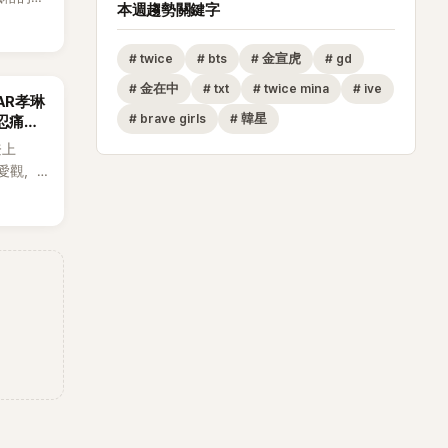
本週趨勢關鍵字
素、自
，MV也
#
twice
#
bts
#
金宣虎
#
gd
元素。
藉鮮明
#
金在中
#
txt
#
twice mina
#
ive
AR孝琳
場累積
#
brave girls
#
韓星
忍痛放
極具辨
登上
戀愛觀，
走男
但如果
不會坐視