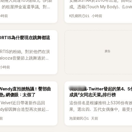
期捲入高達105億韓元（約新
女團SISTAR於2010年出道，由4
元）的租屋押金返還爭議，對象
成，憑藉〈Touch My Body〉、〈Lovi
One Hundred Label代
〈Shake It〉等一連串夏日神曲紅
小時前
21 小時前
K氏鄉民
가원)。如今事件再掀風波，
封「夏日女王」。不過，團體在出道
r李鎮浩公開一段與車佳媛過去的
宣布解散，成員各自投入個人演藝
中出現「李昇基身邊的人會全
向來以性感火辣形象和強大舞台氣
ORTIS為什麼現在跳舞都這
烈言論，引發外界譁然。
的孝琳，近日在社群分享與「排球女
景聚餐的日常，不僅展現兩人多年
廣告
ORTIS的粉絲，對於他們在演
好交情，她幾乎素顏入鏡的真實模
apalooza音樂節上跳舞過於隨
意外掀起網友熱議。
，認為舞蹈是他們走紅的重要
 小時前
他們能更認真地表演。
熱議討論
et Wendy直拍掀熱議！臀部曲
韓娛熱議-Twitter發起的第4、
墊」 網傻眼：太假了
成員「女同志天菜」排行榜
 Velvet近日帶著新作品回
這份排名是根據推特上5336份有
ndy卻因舞台造型再次掀起討
果，選出四、五代女偶像中，最受
才因暴瘦身形受到外界關注，
絲喜愛的成員。其中，HATS2HEA
天前
1 天前
泡菜鄉民
舞台上使用臀墊，如今最新打
員包攬了前三名，展現了她們在女
後，再度因身形比例引發熱
中的高人氣。