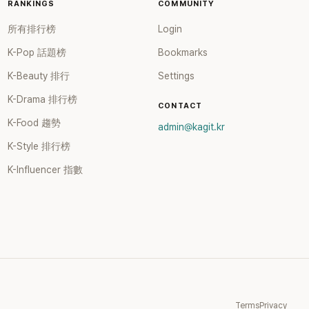
RANKINGS
COMMUNITY
所有排行榜
Login
K-Pop 話題榜
Bookmarks
K-Beauty 排行
Settings
K-Drama 排行榜
CONTACT
K-Food 趨勢
admin@kagit.kr
K-Style 排行榜
K-Influencer 指數
Terms
Privacy