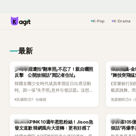
K-Pop
K-Drama
最新
K-POP
熱議討論
少時孝淵遭拍「翻車照」不忍了！親自曬照
韓娛熱議-金
反擊 公開放狠話「買記者住址」
「舞技突飛猛
韓國女團少女時代成員孝淵近日出席活動
《音樂銀行》
時，因一張「失手照」意外引發話題。沒想到
載原跳舞，
她本人看到照片後，不但沒有生氣，反而
甚至舞技還
7 分鐘前
3 
K氏鄉民
泡菜鄉民
親自把照片放上IG限時動態開玩笑，甚至
單位對此樂
幽默喊話要「買記者的住址」，讓網友全笑
翻。
K-POP
韓星
BLACKPINK 10週年惹怒粉絲！Jisoo急
李昇基105
發文道歉 韓網風向大逆轉：更有好感了
狠話「再爆李
音流出