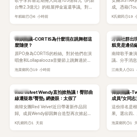
歌手李昇基近期捲入高達105億韓元（約新
女團SISTA
台幣2.3億元）的租屋押金返還爭議，對象
成，憑藉〈Touc
正是演藝企劃公司One Hundred Label代
〈Shake 
6 小時前
19
年糕歐巴
K氏鄉民
表車佳媛(차가원)。如今事件再掀風波，
封「夏日女王
YouTuber李鎮浩公開一段與車佳媛過去的
宣布解散，
通話錄音，當中出現「李昇基身邊的人會全
向來以性感
熱議討論
韓星
韓娛熱議-CORTIS為什麼現在跳舞都這
才因社群出現
部死掉」等激烈言論，引發外界譁然。
的孝琳，近日
麼隨便？
糕竟是邊佑
景聚餐的日
原PO身為CORTIS的粉絲，對於他們在演
南韓歌手兼演
好交情，她
唱會和Lollapalooza音樂節上跳舞過於隨
議、分手消
意外掀起網
便感到不滿，認為舞蹈是他們走紅的重要
睽違3個月更
19 小時前
21
泡菜鄉民
江南美人
原因，希望他們能更認真地表演。
張近況照，
一張生日蛋
人的身分曝
K-POP
熱議討論
Red Velvet Wendy直拍掀熱議！臀部曲
韓娛熱議-Tw
尖網友發現
線遭疑靠「臀墊」 網傻眼：太假了
成員「女同志
論。
南韓女團Red Velvet近日帶著新作品回
這份排名是根
歸，成員Wendy卻因舞台造型再次掀起討
果，選出四
論。她日前才因暴瘦身形受到外界關注，
絲喜愛的成員。
1 天前
1 
K氏鄉民
泡菜鄉民
又被質疑在舞台上使用臀墊，如今最新打
員包攬了前
歌舞台曝光後，再度因身形比例引發熱
中的高人氣