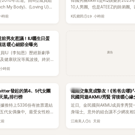
R於2010年出道，由4位成員組
韓國男團xikers是KQ娛樂於202
h My Body〉、〈Loving U〉、
10人男團，也是ATEEZ的師弟團
It〉等一連串夏日神曲紅遍亞洲，獲
成度舞台、充滿爆發力的表演及Hip
 小時前
19 小時前
K氏鄉民
」。不過，團體在出道滿7年後
風格聞名，出道後迅速累積大批海
成員各自投入個人演藝事業。
絲，近年也陸續登上Lollapalooz
火辣形象和強大舞台氣場著稱
大型音樂節，展現新生代男團的舞
前男友惹議！IU曬生日蛋
在社群分享與「排球女王」金軟
力。
錫送 暖心細節全曝光
常，不僅展現兩人多年不變的
廣告
員IU（李知恩）歷經新劇爭
幾乎素顏入鏡的真實模樣，也
息及健康狀況等風波後，終於
友熱議。
新社群平台，一口氣曬出20
 小時前
讓大批粉絲又驚又喜。其中，
糕照意外掀起熱議，不僅送禮
光，就連貼文背景音樂也被眼
韓星
itter發起的第4、5代女團
毫無交集竟成摯友！《爸爸去哪》「
暗藏玄機，在韓網引發兩波討
天菜」排行榜
民國同遊AKMU秀賢 背後暖心緣
據推特上5336份有效票選結
近日，金民國與AKMU成員李秀賢
、五代女偶像中，最受女性粉
身瑞士，意外的組合讓不少網友相
其中，HATS2HEARTS成
訝。兩人過去幾乎沒有公開交集，
天前
1 天前
江南美人
三名，展現了她們在女性社群
一起踏上瑞士之旅，也讓粉絲紛紛
。
「他們到底是怎麼認識的？」