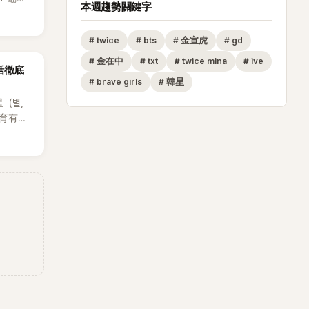
本週趨勢關鍵字
賢已獲
近期完
#
twice
#
bts
#
金宣虎
#
gd
#
金在中
#
txt
#
twice mina
#
ive
話徹底
#
brave girls
#
韓星
星（별，
後育有兩
也是韓
星首度
因，竟是
她點頭