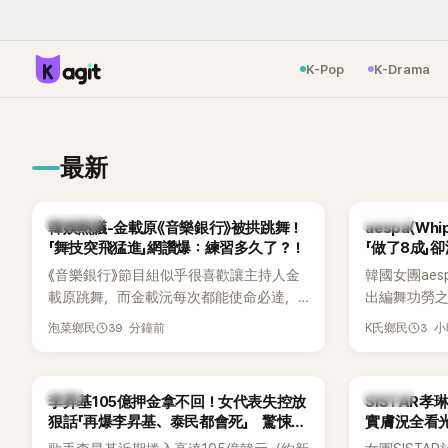
K-Pop
K-Drama
最新
熱議討論
K-POP
韓娛熱議-金載原《音樂銀行》被拱跳舞！
aespa〈W
「舞技突飛猛進」網讚爆：練習多久了？！
「做了8成」
關鍵
《音樂銀行》節目組似乎很喜歡讓主持人金
韓國女團aesp
載原跳舞，而金載沅每次都能使命必達，
出編舞功勞之
甚至舞技還進步不少。觀眾們也發現製作
Mnet新節目《St
39 分鐘前
3 
泡菜鄉民
K氏鄉民
單位對此樂此不疲。
Director
〈Whipla
完成約8成舞蹈，
韓星
K-POP
李昇基105億押金拿不回！女代表失控放
SISTAR
度編舞大賞」卻
狠話「再爆李昇基、泰民都會死」 驚悚錄
實膚況全看光
仍感到相當
音流出