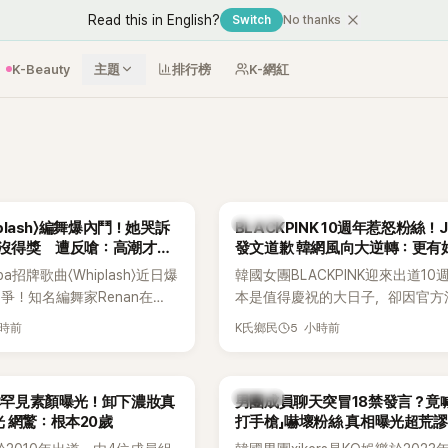
Read this in English?
Switch
No thanks
K-Beauty
主題
排行榜
K-網紅
K-POP
hiplash〉編舞爆內鬥！她哭訴
BLACKPINK 10週年惹怒粉絲！J
卻沒得獎 遭反嗆：高潮才是
發文道歉 韓網風向大逆轉：更有
a招牌歌曲〈Whiplash〉近日爆
韓國女團BLACKPINK迎來出道10
爭！知名編舞家Renan在
本是值得慶祝的大日子，卻因官方
reet World Fighter：
排引發粉絲不滿，甚至傳出有人持
小時前
5 小時前
K氏鄉民
s' War》預告中，公開談及自己在
球桿到YG娛樂大樓鬧事。Jisoo今
sh〉編舞上的貢獻，直言明明自己
也親自發文向BLINK道歉，坦言這
2025 KOREA Awards「年
「好像是充滿歉意的一天」。
K-POP
孝琳罕見素顏曝光！卸下濃妝真
男團成員聊天突冒18禁發言？竟
由Lachica拿走，讓她至今
 網驚：根本20歲
打手槍」嚇壞粉絲 真相曝光超荒謬
不平。