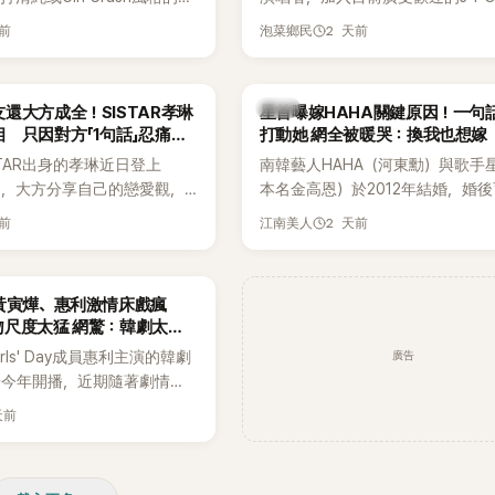
濃厚的Hip-Hop元素、自
企劃。繼太妍和Hanroro之後，秀
天前
2 天前
泡菜鄉民
員親自參與創作為特色，MV也
選為第三首翻唱歌曲的主唱，並於
頭、塗鴉、滑板等文化元素。
成錄音。
身四大經紀公司，仍憑藉鮮明
韓星
還大方成全！SISTAR孝琳
星首曝嫁HAHA關鍵原因！一句
，在海外尤其是歐美市場累積
 只因對方「1句話」忍痛放
打動她 網全被暖哭：換我也想嫁
逐漸成為第五代女團中極具辨
STAR出身的孝琳近日登上
南韓藝人HAHA（河東勳）與歌手
代代表之一。
e節目，大方分享自己的戀愛觀，
本名金高恩）於2012年結婚，婚
過去曾遭最好的朋友搶走男
子一女，一家五口生活幸福美滿，
天前
2 天前
江南美人
，當時選擇瀟灑放手，但如果
國演藝圈公認的模範夫妻。近日，
在再發生，「我絕對不會坐視
公開當年決定嫁給HAHA的關鍵原
發言掀起熱議。
一句讓她至今仍難忘的話，也成為
黃寅燁、惠利激情床戲瘋
步入婚姻的最大理由。
吻尺度太猛 網驚：韓劇太敢
廣告
rls' Day成員惠利主演的韓劇
於今年開播，近期隨著劇情進
女主角的感情線快速升溫。最
天前
集不僅上演火辣吻戲，更接連
段，讓相關片段在網路上瘋
眾熱烈討論。