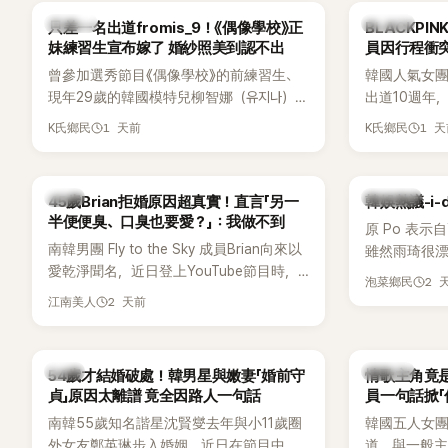
議。
K-POP
K-POP
只差一名出道fromis_9！《偶像學校》正
BLACKPI
妹練習生宣布嫁了 婚紗照美到認不出
員因行程衝
曾參加選秀節目《偶像學校》的前練習生、
韓國人氣女團B
現年29歲的韓國模特兒柳智娜（유지나），
出道10週年
近日無預警在社群平台公開一系列婚紗
Meet & 
1 天前
1 
K氏鄉民
K氏鄉民
照，親自宣布即將步入婚姻，消息曝光後
體。根據韓媒《
讓不少曾追看節目的粉絲又驚又喜，紛紛
由Jisoo（智
送上祝福。
Lisa則因
韓星
熱議討論
45歲Brian拒婚原因超真實！直言「另一
韓娛熱議-i-
絲熱議。
半便便臭、口臭也要愛？」：我做不到
原 Po 表示
南韓男團 Fly to the Sky 成員Brian向來以
雖然雨琦很漂
愛乾淨聞名，近日登上YouTube節目時，
SSERAFIM
2 
泡菜鄉民
再度談到自己的婚姻觀，直言無法理解「連
2 天前
江南美人
另一半的口臭、便便臭都要愛」這種說法，
更大方表明自己是不婚主義者，一番超直
白發言掀起熱議。
韓星
K-POP
54歲才結婚破處！韓男星與嫩妻「婚前守
情歌主角竟是
貞」原因太離譜 竟全因路人一句話
員一句話掀「
都不敢聽
南韓55歲知名諧星沈賢燮去年與小11歲圈
韓國五人女團Y
外女友鄭英琳步入婚姻，近日在節目中分
道，與一般主打