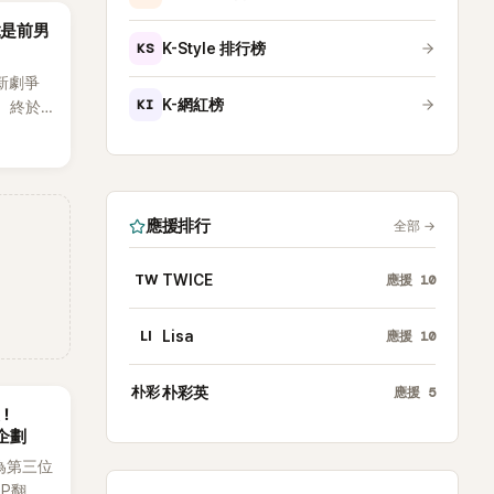
竟是前男
KS
K-Style 排行榜
新劇爭
KI
K-網紅榜
，終於
出20
不過，
她竟選
為背景
應援排行
全部
→
TW
TWICE
應援
10
LI
Lisa
應援
10
朴彩
朴彩英
應援
5
後！
企劃
為第三位
OP翻唱