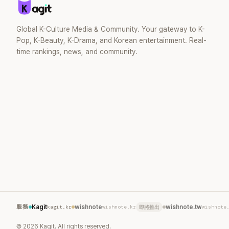
Global K-Culture Media & Community. Your gateway to K-
Pop, K-Beauty, K-Drama, and Korean entertainment. Real-
time rankings, news, and community.
服務
Kagit
kagit.kr
wishnote
wishnote.kr
wishnote.tw
wishnote
即將推出
©
2026
Kagit. All rights reserved.