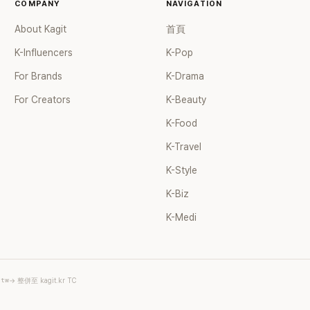
COMPANY
NAVIGATION
About Kagit
首頁
K-Influencers
K-Pop
For Brands
K-Drama
For Creators
K-Beauty
K-Food
K-Travel
K-Style
K-Biz
K-Medi
.tw
→ 整併至 kagit.kr TC