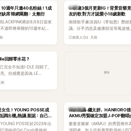
韓星
NK 10週年只邀40名粉絲！1成
IU睽違3個月更新IG！背景音樂
突缺席 韓網罵翻：太敷衍
友的歌 對方才認愛小18歲新歡
LACKPINK將於8月8日迎來
南韓歌手兼演員IU（李知恩）歷經
，不過即將舉辦的10週年紀念
議、分手消息及健康狀況等風波後
Greet活動，依舊無法看到四人合
睽違3個月更新社群平台，一口氣曬
天前
2 天前
江南美人
MyDaily》7日報導，當天將
張近況照，讓大批粉絲又驚又喜。
秀）、Rosé與Jennie出席，
比起照片本身，更引發熱議的是，
行程安排確定缺席，再度引發粉
用前男友張基河所屬樂團的歌曲作
dle回歸零水花？
音樂，意外掀起韓網討論。
自己完全不知道I-DLE 回歸了，
廣告
亮，但感覺是因為 LE
 和 aespa 佔據了市場。
天前
熱議討論
女生！YOUNG POSSE成
韓娛熱議-繼太妍、HANRORO
低調出櫃」熱議 羞認：自己
AKMU秀賢確定加盟J-POP翻唱
OUNG POSSE於2023年出
樂童音樂家（AKMU）的秀賢將作
清純或Girl Crush風格的女
演唱者，加入目前廣受歡迎的J-P