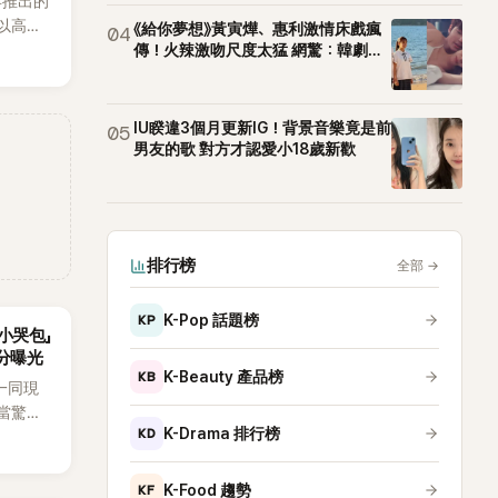
3年推出的
，以高完
《給你夢想》黃寅燁、惠利激情床戲瘋
04
-Hop
傳！火辣激吻尺度太猛 網驚：韓劇太
敢拍
內外粉
a等國際
台實
IU睽違3個月更新IG！背景音樂竟是前
05
男友的歌 對方才認愛小18歲新歡
排行榜
全部
→
KP
K-Pop 話題榜
小哭包」
分曝光
KB
K-Beauty 產品榜
一同現
當驚
KD
K-Drama 排行榜
如今卻
好奇：
KF
K-Food 趨勢