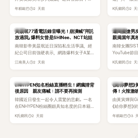
享與妻子的戀愛故事，笑稱兩人原本想享
團不同，她們以
2 天前
2 
年糕歐巴
K氏鄉民
受兩人世界，沒想到站在飯店門口時竟被
創Rap及成
路人認出，還一路替他們加油打氣，讓他
融入美式街
害羞到最後直接放棄進飯店，意外成了婚
雖然並非出
韓星
K-POP
黃晸珉77通電話錄音曝光！崩潰喊「拜託
遭閨蜜搶男友
前一直堅守「婚前守貞」的原因之一。
的音樂風格
放過我」 爆料女曾是SHINee、NCT站姐
親揭當年真相
不少人氣，
手
南韓影帝黃晸珉近日深陷私生活爭議，經
南韓女團SI
識度的新生
紀公司日前強硬表示，網路爆料女子A某涉
YouTub
嫌長期跟蹤黃晸珉，已正式採取法律行
更首度坦承
2 天前
2 
江南美人
K氏鄉民
動。不過，A並未停止發聲，持續透過社群
友。她表示
平台公開爆料，反駁經紀公司的說法，強
同樣的事情現
調兩人一直維持雙向聯繫，並非外界所稱
不管」，直率
K-POP
韓劇
ENHYPEN知名粉絲直播輕生！網瘋猜背
《給你夢想》
的單方面騷擾。如今，韓媒《Dispatch》再
後原因 親友痛喊：請不要再揣測
傳！火辣激
曝光雙方77通電話的錄音內容，而A也首
拍
韓國近日發生一起令人震驚的悲劇。一名
由黃寅燁與Gi
度承認自己過去曾是SHINee、NCT等偶像
在ENHYPEN粉絲圈頗具知名度的日本籍女
《給你夢想》
團體的「站姐」，事件持續延燒。
粉絲，日前在TikTok直播期間輕生，最終
入高潮，男
2 天前
3 
K氏鄉民
年糕歐巴
不幸身亡，消息曝光後震驚韓網，也讓不
新播出的第8
少粉絲湧入社群平台哀悼。事發後，死者
出現床戲橋
親友也陸續出面證實噩耗，並呼籲外界停
傳，引發觀