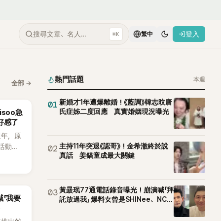
搜尋文章、名人…
登入
⌘K
繁中
熱門話題
本週
全部
→
新婚才1年遭爆離婚！《藍調》韓志旼唐
01
氏症姊二度回應 真實婚姻現況曝光
isoo急
好感了
週年，原
主持11年突退《認哥》！金希澈終於說
活動安
02
真話 姜鎬童成最大關鍵
高爾夫
（8日）
次紀念日
黃晸珉77通電話錄音曝光！崩潰喊「拜
03
喊「我要
託放過我」 爆料女曾是SHINee、NCT
站姐