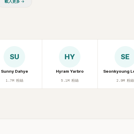
載入更多 →
SU
HY
SE
Sunny Dahye
Hyram Yarbro
Seonkyoung L
1.7M
粉絲
5.1M
粉絲
2.9M
粉