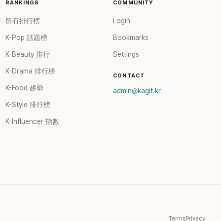
RANKINGS
COMMUNITY
所有排行榜
Login
K-Pop 話題榜
Bookmarks
K-Beauty 排行
Settings
K-Drama 排行榜
CONTACT
K-Food 趨勢
admin@kagit.kr
K-Style 排行榜
K-Influencer 指數
Terms
Privacy