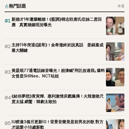
熱門話題
本週
新婚才1年遭爆離婚！《藍調》韓志旼唐氏症姊二度回
01
應 真實婚姻現況曝光
主持11年突退《認哥》！金希澈終於說真話 姜鎬童成
02
最大關鍵
黃晸珉77通電話錄音曝光！崩潰喊「拜託放過我」 爆料
03
女曾是SHINee、NCT站姐
《給你夢想》黃寅燁、惠利激情床戲瘋傳！火辣激吻尺
04
度太猛 網驚：韓劇太敢拍
IU睽違3個月更新IG！背景音樂竟是前男友的歌 對方
05
才認愛小18歲新歡