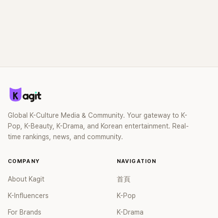
Global K-Culture Media & Community. Your gateway to K-
Pop, K-Beauty, K-Drama, and Korean entertainment. Real-
time rankings, news, and community.
COMPANY
NAVIGATION
About Kagit
首頁
K-Influencers
K-Pop
For Brands
K-Drama