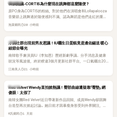
熱議討論
韓娛熱議-CORTIS為什麼現在跳舞都這麼隨便？
原PO身為CORTIS的粉絲，對於他們在演唱會和Lollapalooza
音樂節上跳舞過於隨便感到不滿，認為舞蹈是他們走紅的重要
原因，希望他們能更認真地表演。
20 小時前
泡菜鄉民
韓星
才因社群出現前男友惹議！IU曬生日蛋糕竟是邊佑錫送 暖心
細節全曝光
南韓歌手兼演員IU（李知恩）歷經新劇爭議、分手消息及健康
狀況等風波後，終於睽違3個月更新社群平台，一口氣曬出20
張近況照，讓大批粉絲又驚又喜。其中，一張生日蛋糕照意外
21 小時前
江南美人
掀起熱議，不僅送禮人的身分曝光，就連貼文背景音樂也被眼
尖網友發現暗藏玄機，在韓網引發兩波討論。
K-POP
Red Velvet Wendy直拍掀熱議！臀部曲線遭疑靠「臀墊」 網
傻眼：太假了
南韓女團Red Velvet近日帶著新作品回歸，成員Wendy卻因舞
台造型再次掀起討論。她日前才因暴瘦身形受到外界關注，又
被質疑在舞台上使用臀墊，如今最新打歌舞台曝光後，再度因
1 天前
K氏鄉民