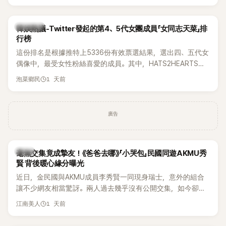
身形比例引發熱議。
熱議討論
韓娛熱議-Twitter發起的第4、5代女團成員「女同志天菜」排
行榜
這份排名是根據推特上5336份有效票選結果，選出四、五代女
偶像中，最受女性粉絲喜愛的成員。其中，HATS2HEARTS成
員包攬了前三名，展現了她們在女性社群中的高人氣。
1 天前
泡菜鄉民
廣告
韓星
毫無交集竟成摯友！《爸爸去哪》「小哭包」民國同遊AKMU秀
賢 背後暖心緣分曝光
近日，金民國與AKMU成員李秀賢一同現身瑞士，意外的組合
讓不少網友相當驚訝。兩人過去幾乎沒有公開交集，如今卻一
起踏上瑞士之旅，也讓粉絲紛紛好奇：「他們到底是怎麼認識
1 天前
江南美人
的？」