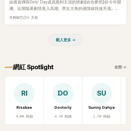
由黃寅燁與Girls' Day成員惠利主演的韓劇《給你夢想》於今年開
播，近期隨著劇情進入高潮，男女主角的感情線快速升溫。最
新播出的第8集不僅上演火辣吻戲，更接連出現床戲橋段，讓
3 天前
年糕歐巴
相關片段在網路上瘋傳，引發觀眾熱烈討論。
載入更多 →
網紅 Spotlight
全部
→
RI
DO
SU
Risabae
Doctorly
Sunny Dahye
H
4.0M
粉絲
4.7M
粉絲
1.7M
粉絲