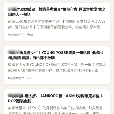
韓星
54歲才結婚破處！韓男星與嫩妻「婚前守貞」原因太離譜 竟全
因路人一句話
南韓55歲知名諧星沈賢燮去年與小11歲圈外女友鄭英琳步入婚
姻，近日在節目中分享與妻子的戀愛故事，笑稱兩人原本想享
受兩人世界，沒想到站在飯店門口時竟被路人認出，還一路替
2 天前
年糕歐巴
他們加油打氣，讓他害羞到最後直接放棄進飯店，意外成了婚
前一直堅守「婚前守貞」的原因之一。
K-POP
情歌主角竟是女生！YOUNG POSSE成員一句話掀「低調出
櫃」熱議 羞認：自己都不敢聽
韓國五人女團YOUNG POSSE於2023年出道，與一般主打清純
或Girl Crush風格的女團不同，她們以濃厚的Hip-Hop元素、自
創Rap及成員親自參與創作為特色，MV也融入美式街頭、塗
2 天前
K氏鄉民
鴉、滑板等文化元素。雖然並非出身四大經紀公司，仍憑藉鮮
明的音樂風格，在海外尤其是歐美市場累積不少人氣，逐漸成
為第五代女團中極具辨識度的新生代代表之一。
熱議討論
韓娛熱議-繼太妍、HANRORO後！AKMU秀賢確定加盟J-
POP翻唱企劃
樂童音樂家（AKMU）的秀賢將作為第三位演唱者，加入目前
廣受歡迎的J-POP翻唱企劃。繼太妍和Hanroro之後，秀賢已