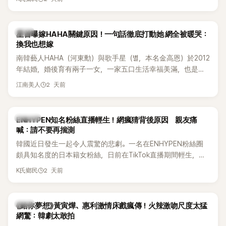
絕對不會坐視不管」，直率發言掀起熱議。
韓星
星首曝嫁HAHA關鍵原因！一句話徹底打動她 網全被暖哭：
換我也想嫁
南韓藝人HAHA（河東勳）與歌手星（별，本名金高恩）於2012
年結婚，婚後育有兩子一女，一家五口生活幸福美滿，也是韓
國演藝圈公認的模範夫妻。近日，星首度公開當年決定嫁給
2 天前
江南美人
HAHA的關鍵原因，竟是一句讓她至今仍難忘的話，也成為她
點頭步入婚姻的最大理由。
K-POP
ENHYPEN知名粉絲直播輕生！網瘋猜背後原因 親友痛
喊：請不要再揣測
韓國近日發生一起令人震驚的悲劇。一名在ENHYPEN粉絲圈
頗具知名度的日本籍女粉絲，日前在TikTok直播期間輕生，最
終不幸身亡，消息曝光後震驚韓網，也讓不少粉絲湧入社群平
2 天前
K氏鄉民
台哀悼。事發後，死者親友也陸續出面證實噩耗，並呼籲外界
停止揣測，盼逝者安息。
韓劇
《給你夢想》黃寅燁、惠利激情床戲瘋傳！火辣激吻尺度太猛
網驚：韓劇太敢拍