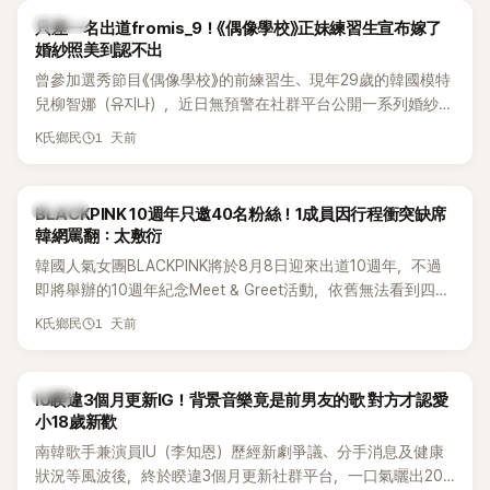
K-POP
只差一名出道fromis_9！《偶像學校》正妹練習生宣布嫁了
婚紗照美到認不出
曾參加選秀節目《偶像學校》的前練習生、現年29歲的韓國模特
兒柳智娜（유지나），近日無預警在社群平台公開一系列婚紗
照，親自宣布即將步入婚姻，消息曝光後讓不少曾追看節目的
1 天前
K氏鄉民
粉絲又驚又喜，紛紛送上祝福。
K-POP
BLACKPINK 10週年只邀40名粉絲！1成員因行程衝突缺席
韓網罵翻：太敷衍
韓國人氣女團BLACKPINK將於8月8日迎來出道10週年，不過
即將舉辦的10週年紀念Meet & Greet活動，依舊無法看到四人
合體。根據韓媒《MyDaily》7日報導，當天將由Jisoo（智秀）、
1 天前
K氏鄉民
Rosé與Jennie出席，Lisa則因行程安排確定缺席，再度引發粉
絲熱議。
韓星
IU睽違3個月更新IG！背景音樂竟是前男友的歌 對方才認愛
小18歲新歡
南韓歌手兼演員IU（李知恩）歷經新劇爭議、分手消息及健康
狀況等風波後，終於睽違3個月更新社群平台，一口氣曬出20