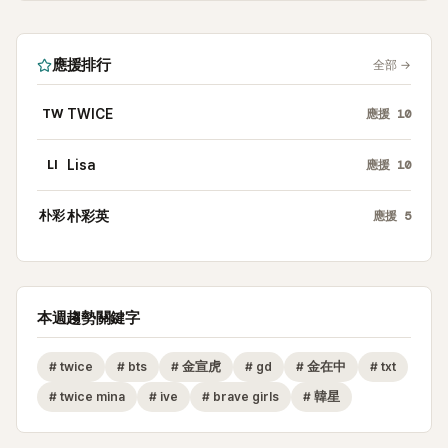
應援排行
全部
→
TW
TWICE
應援
10
LI
Lisa
應援
10
朴彩
朴彩英
應援
5
本週趨勢關鍵字
#
twice
#
bts
#
金宣虎
#
gd
#
金在中
#
txt
#
twice mina
#
ive
#
brave girls
#
韓星