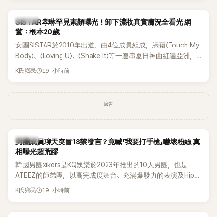
部死掉」等激烈言論，引發外界譁然。
K-POP
SISTAR孝琳罕見素顏曝光！卸下濃妝真實膚況全看光 網
驚：根本20歲
女團SISTAR於2010年出道，由4位成員組成，憑藉〈Touch My
Body〉、〈Loving U〉、〈Shake It〉等一連串夏日神曲紅遍亞洲，
獲封「夏日女王」。不過，團體在出道滿7年後宣布解散，成員各
19 小時前
K氏鄉民
自投入個人演藝事業。向來以性感火辣形象和強大舞台氣場著
稱的孝琳，近日在社群分享與「排球女王」金軟景聚餐的日常，
不僅展現兩人多年不變的好交情，她幾乎素顏入鏡的真實模
廣告
樣，也意外掀起網友熱議。
K-POP
男團成員聊天突冒18禁發言？竟喊「我要打手槍」嚇壞粉絲 真
相曝光超荒謬
韓國男團xikers是KQ娛樂於2023年推出的10人男團，也是
ATEEZ的師弟團，以高完成度舞台、充滿爆發力的表演及Hip-
Hop風格聞名，出道後迅速累積大批海內外粉絲，近年也陸續
19 小時前
K氏鄉民
登上Lollapalooza等國際大型音樂節，展現新生代男團的舞台
實力。