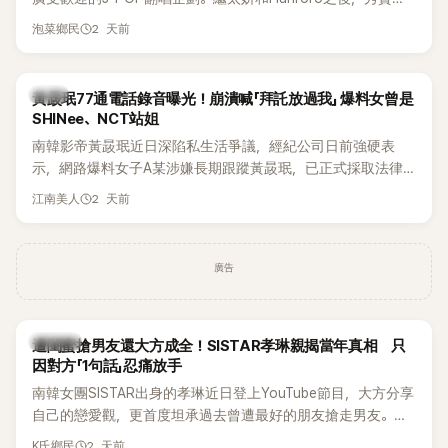
獲選為第三首翻唱歌曲的主唱，並於近期完成錄音。
2 天前
泡菜鄉民
韓星
黃晸珉77通電話錄音曝光！崩潰喊「拜託放過我」 爆料女曾是
SHINee、NCT站姐
南韓影帝黃晸珉近日深陷私生活爭議，經紀公司日前強硬表
示，網路爆料女子A某涉嫌長期跟蹤黃晸珉，已正式採取法律
行動。不過，A並未停止發聲，持續透過社群平台公開爆料，反
2 天前
江南美人
駁經紀公司的說法，強調兩人一直維持雙向聯繫，並非外界所
稱的單方面騷擾。如今，韓媒《Dispatch》再曝光雙方77通電話
的錄音內容，而A也首度承認自己過去曾是SHINee、NCT等偶
廣告
像團體的「站姐」，事件持續延燒。
K-POP
遭閨蜜搶男友還大方成全！SISTAR孝琳親揭當年真相 只
因對方「1句話」忍痛放手
南韓女團SISTAR出身的孝琳近日登上YouTube節目，大方分享
自己的戀愛觀，更首度坦承過去曾遭最好的朋友搶走男友。她
表示，當時選擇瀟灑放手，但如果同樣的事情現在再發生，「我
2 天前
K氏鄉民