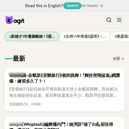
Read this in English?
Switch
No thanks
1
2
3
新婚才1年遭爆離婚！《藍…
主持11年突退《認哥》！…
黃晸珉
最新
全部
→
熱議討論
韓娛熱議-金載原《音樂銀行》被拱跳舞！「舞技突飛猛進」網讚
爆：練習多久了？！
《音樂銀行》節目組似乎很喜歡讓主持人金載原跳舞，而金載沅
每次都能使命必達，甚至舞技還進步不少。觀眾們也發現製作
單位對此樂此不疲。
1 小時前
泡菜鄉民
K-POP
aespa〈Whiplash〉編舞爆內鬥！她哭訴「做了8成」卻沒得