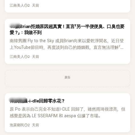
張近況照，讓大批粉絲又驚又喜。不過，比起照片本身，更引
2 天前
江南美人
發熱議的是，她竟選用前男友張基河所屬樂團的歌曲作為背景
音樂，意外掀起韓網討論。
韓星
45歲Brian拒婚原因超真實！直言「另一半便便臭、口臭也要
愛？」：我做不到
南韓男團 Fly to the Sky 成員Brian向來以愛乾淨聞名，近日登
上YouTube節目時，再度談到自己的婚姻觀，直言無法理解「連
另一半的口臭、便便臭都要愛」這種說法，更大方表明自己是不
2 天前
江南美人
婚主義者，一番超直白發言掀起熱議。
廣告
熱議討論
韓娛熱議-i-dle回歸零水花？
原 Po 表示自己完全不知道I-DLE 回歸了，雖然雨琦很漂亮，但
感覺是因為 LE SSERAFIM 和 aespa 佔據了市場。
2 天前
泡菜鄉民