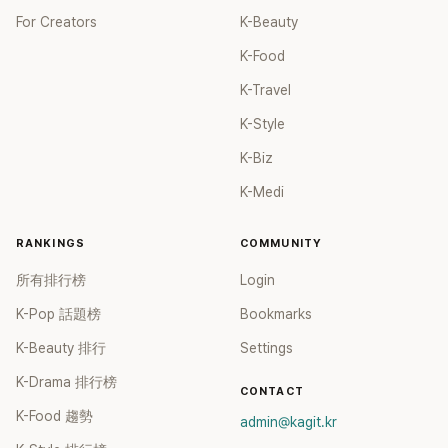
For Creators
K-Beauty
K-Food
K-Travel
K-Style
K-Biz
K-Medi
RANKINGS
COMMUNITY
所有排行榜
Login
K-Pop 話題榜
Bookmarks
K-Beauty 排行
Settings
K-Drama 排行榜
CONTACT
K-Food 趨勢
admin@kagit.kr