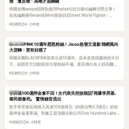
獎 遭反嗆：高潮才是關鍵
韓國女團aespa招牌歌曲〈Whiplash〉近日爆出編舞功勞之爭！
知名編舞家Renan在Mnet新節目《Street World Fighter：
Directors' War》預告中，公開談及自己在〈Whiplash〉編舞上的
4 小時前
K氏鄉民
貢獻，直言明明自己完成約8成舞蹈，2025 KOREA Awards「年
度編舞大賞」卻由Lachica拿走，讓她至今仍感到相當不平。
K-POP
BLACKPINK 10週年惹怒粉絲！Jisoo急發文道歉 韓網風向
大逆轉：更有好感了
韓國女團BLACKPINK迎來出道10週年，原本是值得慶祝的大日
子，卻因官方活動安排引發粉絲不滿，甚至傳出有人持高爾夫
球桿到YG娛樂大樓鬧事。Jisoo今（8日）也親自發文向BLINK
5 小時前
K氏鄉民
道歉，坦言這次紀念日「好像是充滿歉意的一天」。
韓星
李昇基105億押金拿不回！女代表失控放狠話「再爆李昇基、
泰民都會死」 驚悚錄音流出
歌手李昇基近期捲入高達105億韓元（約新台幣2.3億元）的租
屋押金返還爭議，對象正是演藝企劃公司One Hundred Label
代表車佳媛(차가원)。如今事件再掀風波，YouTuber李鎮浩公開
6 小時前
年糕歐巴
一段與車佳媛過去的通話錄音，當中出現「李昇基身邊的人會全