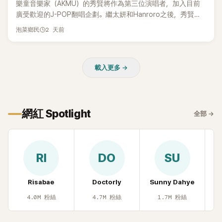
樂童音樂家（AKMU）的秀賢將作為第三位演唱者，加入目前
廣受歡迎的J-POP翻唱企劃。繼太妍和Hanroro之後，秀賢已
獲選為第三首翻唱歌曲的主唱，並於近期完成錄音。
2 天前
泡菜鄉民
載入更多 →
網紅 Spotlight
全部
→
RI
DO
SU
Risabae
Doctorly
Sunny Dahye
H
4.0M
粉絲
4.7M
粉絲
1.7M
粉絲