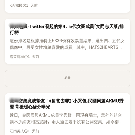
被質疑在舞台上使用臀墊，如今最新打歌舞台曝光後，再度因
1 天前
K氏鄉民
身形比例引發熱議。
熱議討論
韓娛熱議-Twitter發起的第4、5代女團成員「女同志天菜」排
行榜
這份排名是根據推特上5336份有效票選結果，選出四、五代女
偶像中，最受女性粉絲喜愛的成員。其中，HATS2HEARTS成
員包攬了前三名，展現了她們在女性社群中的高人氣。
1 天前
泡菜鄉民
廣告
韓星
毫無交集竟成摯友！《爸爸去哪》「小哭包」民國同遊AKMU秀
賢 背後暖心緣分曝光
近日，金民國與AKMU成員李秀賢一同現身瑞士，意外的組合
讓不少網友相當驚訝。兩人過去幾乎沒有公開交集，如今卻一
起踏上瑞士之旅，也讓粉絲紛紛好奇：「他們到底是怎麼認識
1 天前
江南美人