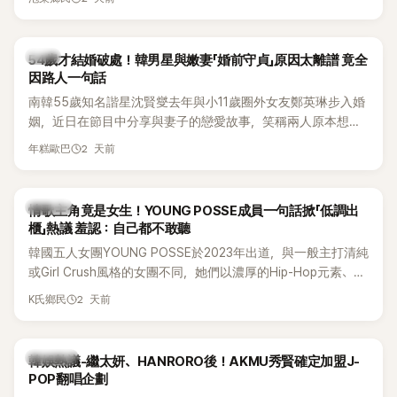
韓星
54歲才結婚破處！韓男星與嫩妻「婚前守貞」原因太離譜 竟全
因路人一句話
南韓55歲知名諧星沈賢燮去年與小11歲圈外女友鄭英琳步入婚
姻，近日在節目中分享與妻子的戀愛故事，笑稱兩人原本想享
受兩人世界，沒想到站在飯店門口時竟被路人認出，還一路替
2 天前
年糕歐巴
他們加油打氣，讓他害羞到最後直接放棄進飯店，意外成了婚
前一直堅守「婚前守貞」的原因之一。
K-POP
情歌主角竟是女生！YOUNG POSSE成員一句話掀「低調出
櫃」熱議 羞認：自己都不敢聽
韓國五人女團YOUNG POSSE於2023年出道，與一般主打清純
或Girl Crush風格的女團不同，她們以濃厚的Hip-Hop元素、自
創Rap及成員親自參與創作為特色，MV也融入美式街頭、塗
2 天前
K氏鄉民
鴉、滑板等文化元素。雖然並非出身四大經紀公司，仍憑藉鮮
明的音樂風格，在海外尤其是歐美市場累積不少人氣，逐漸成
為第五代女團中極具辨識度的新生代代表之一。
熱議討論
韓娛熱議-繼太妍、HANRORO後！AKMU秀賢確定加盟J-
POP翻唱企劃