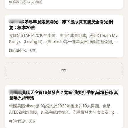
14 小時前
年糕歐巴
一段與車佳媛過去的通話錄音，當中出現「李昇基身邊的人會全
部死掉」等激烈言論，引發外界譁然。
K-POP
SISTAR孝琳罕見素顏曝光！卸下濃妝真實膚況全看光 網
驚：根本20歲
女團SISTAR於2010年出道，由4位成員組成，憑藉〈Touch My
Body〉、〈Loving U〉、〈Shake It〉等一連串夏日神曲紅遍亞洲，
獲封「夏日女王」。不過，團體在出道滿7年後宣布解散，成員各
1 天前
K氏鄉民
自投入個人演藝事業。向來以性感火辣形象和強大舞台氣場著
稱的孝琳，近日在社群分享與「排球女王」金軟景聚餐的日常，
不僅展現兩人多年不變的好交情，她幾乎素顏入鏡的真實模
廣告
樣，也意外掀起網友熱議。
K-POP
男團成員聊天突冒18禁發言？竟喊「我要打手槍」嚇壞粉絲 真
相曝光超荒謬
韓國男團xikers是KQ娛樂於2023年推出的10人男團，也是
ATEEZ的師弟團，以高完成度舞台、充滿爆發力的表演及Hip-
Hop風格聞名，出道後迅速累積大批海內外粉絲，近年也陸續
1 天前
K氏鄉民
登上Lollapalooza等國際大型音樂節，展現新生代男團的舞台