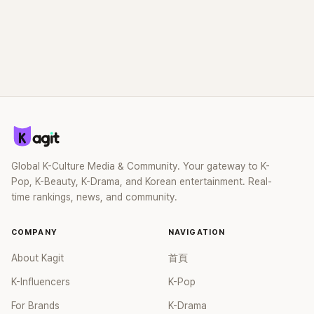
Global K-Culture Media & Community. Your gateway to K-
Pop, K-Beauty, K-Drama, and Korean entertainment. Real-
time rankings, news, and community.
COMPANY
NAVIGATION
About Kagit
首頁
K-Influencers
K-Pop
For Brands
K-Drama