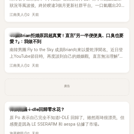
狀況等風波後，終於睽違3個月更新社群平台，一口氣曬出20
張近況照，讓大批粉絲又驚又喜。不過，比起照片本身，更引
2 天前
江南美人
發熱議的是，她竟選用前男友張基河所屬樂團的歌曲作為背景
音樂，意外掀起韓網討論。
韓星
45歲Brian拒婚原因超真實！直言「另一半便便臭、口臭也要
愛？」：我做不到
南韓男團 Fly to the Sky 成員Brian向來以愛乾淨聞名，近日登
上YouTube節目時，再度談到自己的婚姻觀，直言無法理解「連
另一半的口臭、便便臭都要愛」這種說法，更大方表明自己是不
2 天前
江南美人
婚主義者，一番超直白發言掀起熱議。
廣告
熱議討論
韓娛熱議-i-dle回歸零水花？
原 Po 表示自己完全不知道I-DLE 回歸了，雖然雨琦很漂亮，但
感覺是因為 LE SSERAFIM 和 aespa 佔據了市場。
2 天前
泡菜鄉民