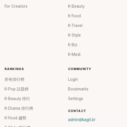
For Creators
K-Beauty
K-Food
K-Travel
K-Style
K-Biz
K-Medi
RANKINGS
COMMUNITY
所有排行榜
Login
K-Pop 話題榜
Bookmarks
K-Beauty 排行
Settings
K-Drama 排行榜
CONTACT
K-Food 趨勢
admin@kagit.kr