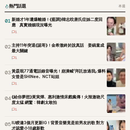
熱門話題
本週
新婚才1年遭爆離婚！《藍調》韓志旼唐氏症姊二度回
01
應 真實婚姻現況曝光
1
主持11年突退《認哥》！金希澈終於說真話 姜鎬童成
02
最大關鍵
1
黃晸珉77通電話錄音曝光！崩潰喊「拜託放過我」 爆料
03
女曾是SHINee、NCT站姐
1
《給你夢想》黃寅燁、惠利激情床戲瘋傳！火辣激吻尺
04
度太猛 網驚：韓劇太敢拍
1
IU睽違3個月更新IG！背景音樂竟是前男友的歌 對方
05
才認愛小18歲新歡