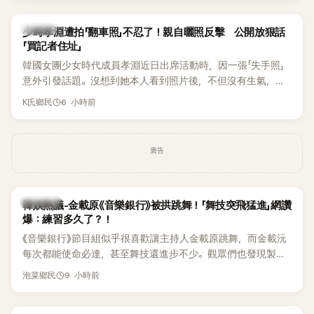
一句「歡迎回來」，更讓他至今印象深刻。
K-POP
少時孝淵遭拍「翻車照」不忍了！親自曬照反擊 公開放狠話
「買記者住址」
韓國女團少女時代成員孝淵近日出席活動時，因一張「失手照」
意外引發話題。沒想到她本人看到照片後，不但沒有生氣，反
而親自把照片放上IG限時動態開玩笑，甚至幽默喊話要「買記者
6 小時前
K氏鄉民
的住址」，讓網友全笑翻。
廣告
熱議討論
韓娛熱議-金載原《音樂銀行》被拱跳舞！「舞技突飛猛進」網讚
爆：練習多久了？！
《音樂銀行》節目組似乎很喜歡讓主持人金載原跳舞，而金載沅
每次都能使命必達，甚至舞技還進步不少。觀眾們也發現製作
單位對此樂此不疲。
9 小時前
泡菜鄉民