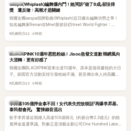
K-POP
aespa〈Whiplash〉編舞爆內鬥！她哭訴「做了8成」卻沒得
獎 遭反嗆：高潮才是關鍵
韓國女團aespa招牌歌曲〈Whiplash〉近日爆出編舞功勞之爭！
知名編舞家Renan在Mnet新節目《Street World Fighter：
Directors' War》預告中，公開談及自己在〈Whiplash〉編舞上的
12 小時前
K氏鄉民
貢獻，直言明明自己完成約8成舞蹈，2025 KOREA Awards「年
度編舞大賞」卻由Lachica拿走，讓她至今仍感到相當不平。
K-POP
BLACKPINK 10週年惹怒粉絲！Jisoo急發文道歉 韓網風向
大逆轉：更有好感了
韓國女團BLACKPINK迎來出道10週年，原本是值得慶祝的大日
子，卻因官方活動安排引發粉絲不滿，甚至傳出有人持高爾夫
球桿到YG娛樂大樓鬧事。Jisoo今（8日）也親自發文向BLINK
13 小時前
K氏鄉民
道歉，坦言這次紀念日「好像是充滿歉意的一天」。
韓星
李昇基105億押金拿不回！女代表失控放狠話「再爆李昇基、
泰民都會死」 驚悚錄音流出
歌手李昇基近期捲入高達105億韓元（約新台幣2.3億元）的租
屋押金返還爭議，對象正是演藝企劃公司One Hundred Label
代表車佳媛(차가원)。如今事件再掀風波，YouTuber李鎮浩公開