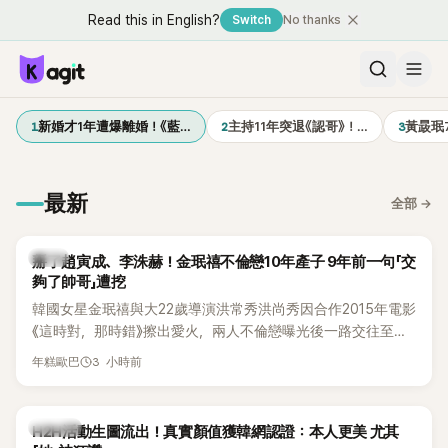
Read this in English?
Switch
No thanks
1
2
3
新婚才1年遭爆離婚！《藍…
主持11年突退《認哥》！…
黃晸珉
最新
全部
→
韓星
掰了趙寅成、李洙赫！金珉禧不倫戀10年產子 9年前一句「交
夠了帥哥」遭挖
韓國女星金珉禧與大22歲導演洪常秀洪尚秀因合作2015年電影
《這時對，那時錯》擦出愛火，兩人不倫戀曝光後一路交往至
今，戀情已持續近10年，並於去年迎來兩人的兒子。金珉禧也
3 小時前
年糕歐巴
將透過洪常秀執導的新片《無處安放我的眼睛》（暫譯，
Nowhere To Lay My Eyes）正式回歸大銀幕，這也是她產後
首度以演員身分復出。不過，新片尚未上映，她9年前電影中的
K-POP
H2H活動生圖流出！真實顏值獲韓網認證：本人更美 尤其
一句台詞卻突然被韓網翻出，意外再度掀起熱議。