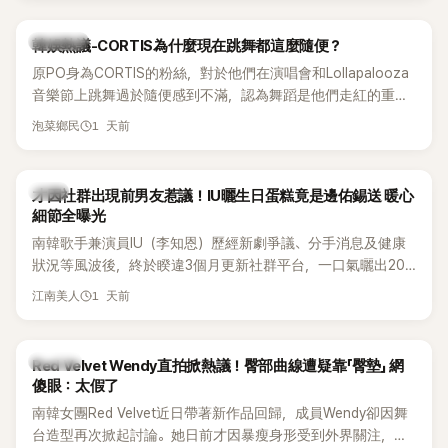
實力。
熱議討論
韓娛熱議-CORTIS為什麼現在跳舞都這麼隨便？
原PO身為CORTIS的粉絲，對於他們在演唱會和Lollapalooza
音樂節上跳舞過於隨便感到不滿，認為舞蹈是他們走紅的重要
原因，希望他們能更認真地表演。
1 天前
泡菜鄉民
韓星
才因社群出現前男友惹議！IU曬生日蛋糕竟是邊佑錫送 暖心
細節全曝光
南韓歌手兼演員IU（李知恩）歷經新劇爭議、分手消息及健康
狀況等風波後，終於睽違3個月更新社群平台，一口氣曬出20
張近況照，讓大批粉絲又驚又喜。其中，一張生日蛋糕照意外
1 天前
江南美人
掀起熱議，不僅送禮人的身分曝光，就連貼文背景音樂也被眼
尖網友發現暗藏玄機，在韓網引發兩波討論。
K-POP
Red Velvet Wendy直拍掀熱議！臀部曲線遭疑靠「臀墊」 網
傻眼：太假了
南韓女團Red Velvet近日帶著新作品回歸，成員Wendy卻因舞
台造型再次掀起討論。她日前才因暴瘦身形受到外界關注，又