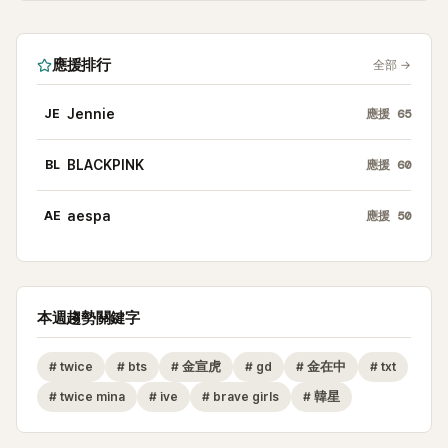
應援排行
全部
→
JE
Jennie
應援
65
BL
BLACKPINK
應援
60
AE
aespa
應援
50
本週趨勢關鍵字
#
twice
#
bts
#
金宣虎
#
gd
#
金在中
#
txt
#
twice mina
#
ive
#
brave girls
#
韓星