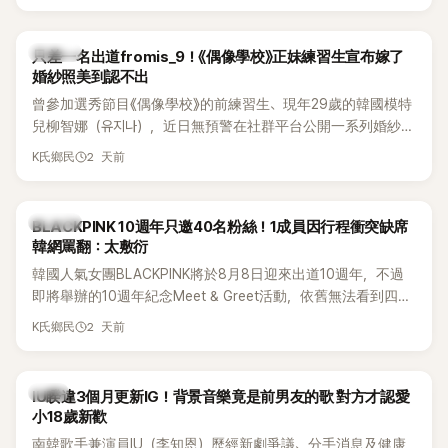
的？」
K-POP
只差一名出道fromis_9！《偶像學校》正妹練習生宣布嫁了
婚紗照美到認不出
曾參加選秀節目《偶像學校》的前練習生、現年29歲的韓國模特
兒柳智娜（유지나），近日無預警在社群平台公開一系列婚紗
照，親自宣布即將步入婚姻，消息曝光後讓不少曾追看節目的
2 天前
K氏鄉民
粉絲又驚又喜，紛紛送上祝福。
K-POP
BLACKPINK 10週年只邀40名粉絲！1成員因行程衝突缺席
韓網罵翻：太敷衍
韓國人氣女團BLACKPINK將於8月8日迎來出道10週年，不過
即將舉辦的10週年紀念Meet & Greet活動，依舊無法看到四人
合體。根據韓媒《MyDaily》7日報導，當天將由Jisoo（智秀）、
2 天前
K氏鄉民
Rosé與Jennie出席，Lisa則因行程安排確定缺席，再度引發粉
絲熱議。
韓星
IU睽違3個月更新IG！背景音樂竟是前男友的歌 對方才認愛
小18歲新歡
南韓歌手兼演員IU（李知恩）歷經新劇爭議、分手消息及健康