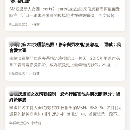
「她」被狂讚
SM娛樂新人女團Hearts2Hearts自出道以來便憑藉高顏值備受
關注，近日一組未經修圖的現場照片在韓網瘋傳，再度掀起熱
烈討論，不少看過本人的網友更直呼：「真人比照片還漂亮！」
3 小時前
K氏鄉民
韓星
涉毒沉寂2年突曬親密照！影帝與男友「貼臉嘟嘴」 還喊：我
會愛大哥
南韓演員劉亞仁過去憑精湛演技闖出一片天，2015年更以作品
拿下青龍電影獎影帝，成為該獎史上最年輕的影帝。不過，他
2023年爆出涉毒風波後，演藝事業受到重創，後續又牽扯與男
4 小時前
K氏鄉民
性友人崔河那之間的相關爭議，近年幾乎淡出演藝圈，鮮少公
開露面。
韓星
全炫茂遭前女友情勒控制！恐怖行徑害他與朋友斷聯 分手後
終於解脫
韓國知名主持人全炫茂將在9日播出的MBN、SBS Plus節目《我
遇見的精神病患》（내가 만난 사이코패스）中，首度坦承一段不
堪回首的戀愛經歷，自爆曾遭前女友過度控制，不僅走到哪都
5 小時前
年糕歐巴
得開視訊報備，最後甚至因此和朋友失去聯絡，分手後朋友的