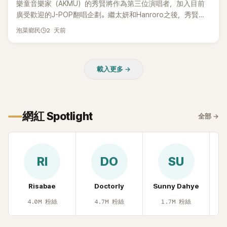
樂童音樂家（AKMU）的秀賢將作為第三位演唱者，加入目前
廣受歡迎的J-POP翻唱企劃。繼太妍和Hanroro之後，秀賢已
獲選為第三首翻唱歌曲的主唱，並於近期完成錄音。
2 天前
泡菜鄉民
載入更多 →
網紅 Spotlight
全部
→
RI
DO
SU
Risabae
Doctorly
Sunny Dahye
H
4.0M
粉絲
4.7M
粉絲
1.7M
粉絲