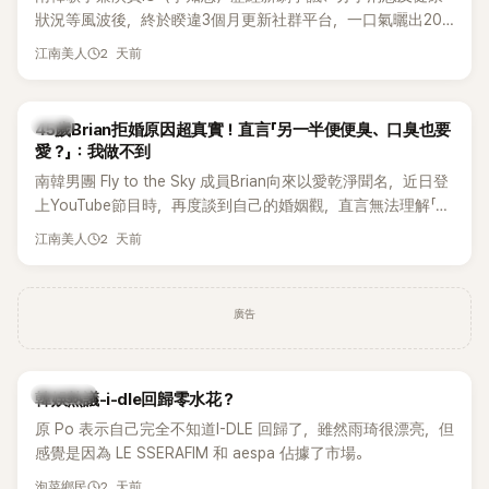
狀況等風波後，終於睽違3個月更新社群平台，一口氣曬出20
張近況照，讓大批粉絲又驚又喜。不過，比起照片本身，更引
2 天前
江南美人
發熱議的是，她竟選用前男友張基河所屬樂團的歌曲作為背景
音樂，意外掀起韓網討論。
韓星
45歲Brian拒婚原因超真實！直言「另一半便便臭、口臭也要
愛？」：我做不到
南韓男團 Fly to the Sky 成員Brian向來以愛乾淨聞名，近日登
上YouTube節目時，再度談到自己的婚姻觀，直言無法理解「連
另一半的口臭、便便臭都要愛」這種說法，更大方表明自己是不
2 天前
江南美人
婚主義者，一番超直白發言掀起熱議。
廣告
熱議討論
韓娛熱議-i-dle回歸零水花？
原 Po 表示自己完全不知道I-DLE 回歸了，雖然雨琦很漂亮，但
感覺是因為 LE SSERAFIM 和 aespa 佔據了市場。
2 天前
泡菜鄉民