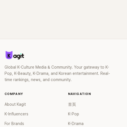
Global K-Culture Media & Community. Your gateway to K-
Pop, K-Beauty, K-Drama, and Korean entertainment. Real-
time rankings, news, and community.
COMPANY
NAVIGATION
About Kagit
首頁
K-Influencers
K-Pop
For Brands
K-Drama