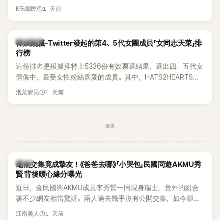
被質疑在舞台上使用臀墊，如今最新打歌舞台曝光後，再度因
1 天前
K氏鄉民
身形比例引發熱議。
熱議討論
韓娛熱議-Twitter發起的第4、5代女團成員「女同志天菜」排
行榜
這份排名是根據推特上5336份有效票選結果，選出四、五代女
偶像中，最受女性粉絲喜愛的成員。其中，HATS2HEARTS成
員包攬了前三名，展現了她們在女性社群中的高人氣。
1 天前
泡菜鄉民
廣告
韓星
毫無交集竟成摯友！《爸爸去哪》「小哭包」民國同遊AKMU秀
賢 背後暖心緣分曝光
近日，金民國與AKMU成員李秀賢一同現身瑞士，意外的組合
讓不少網友相當驚訝。兩人過去幾乎沒有公開交集，如今卻一
起踏上瑞士之旅，也讓粉絲紛紛好奇：「他們到底是怎麼認識
1 天前
江南美人