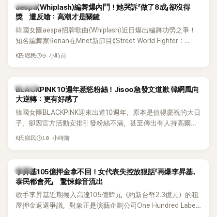
K-POP
aespa〈Whiplash〉編舞爆內鬥！她哭訴「做了8成」卻沒得
獎 遭反嗆：高潮才是關鍵
韓國女團aespa招牌歌曲〈Whiplash〉近日爆出編舞功勞之爭！
知名編舞家Renan在Mnet新節目《Street World Fighter：
Directors' War》預告中，公開談及自己在〈Whiplash〉編舞上的
9 小時前
K氏鄉民
貢獻，直言明明自己完成約8成舞蹈，2025 KOREA Awards「年
度編舞大賞」卻由Lachica拿走，讓她至今仍感到相當不平。
K-POP
BLACKPINK 10週年惹怒粉絲！Jisoo急發文道歉 韓網風向
大逆轉：更有好感了
韓國女團BLACKPINK迎來出道10週年，原本是值得慶祝的大日
子，卻因官方活動安排引發粉絲不滿，甚至傳出有人持高爾夫
球桿到YG娛樂大樓鬧事。Jisoo今（8日）也親自發文向BLINK
10 小時前
K氏鄉民
道歉，坦言這次紀念日「好像是充滿歉意的一天」。
韓星
李昇基105億押金拿不回！女代表失控放狠話「再爆李昇基、
泰民都會死」 驚悚錄音流出
歌手李昇基近期捲入高達105億韓元（約新台幣2.3億元）的租
屋押金返還爭議，對象正是演藝企劃公司One Hundred Label
代表車佳媛(차가원)。如今事件再掀風波，YouTuber李鎮浩公開