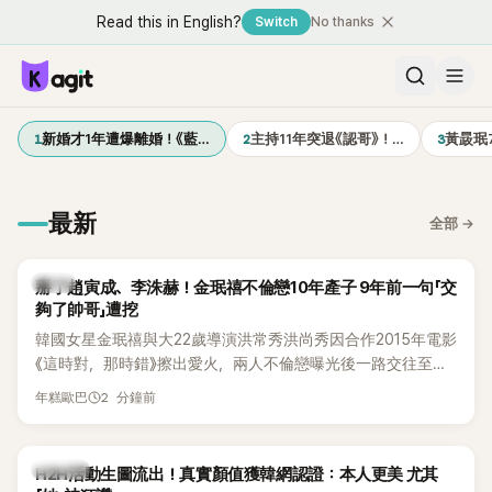
Read this in English?
Switch
No thanks
1
2
3
新婚才1年遭爆離婚！《藍…
主持11年突退《認哥》！…
黃晸珉
最新
全部
→
韓星
掰了趙寅成、李洙赫！金珉禧不倫戀10年產子 9年前一句「交
夠了帥哥」遭挖
韓國女星金珉禧與大22歲導演洪常秀洪尚秀因合作2015年電影
《這時對，那時錯》擦出愛火，兩人不倫戀曝光後一路交往至
今，戀情已持續近10年，並於去年迎來兩人的兒子。金珉禧也
2 分鐘前
年糕歐巴
將透過洪常秀執導的新片《無處安放我的眼睛》（暫譯，
Nowhere To Lay My Eyes）正式回歸大銀幕，這也是她產後
首度以演員身分復出。不過，新片尚未上映，她9年前電影中的
K-POP
H2H活動生圖流出！真實顏值獲韓網認證：本人更美 尤其
一句台詞卻突然被韓網翻出，意外再度掀起熱議。