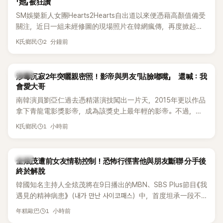
「她」被狂讚
SM娛樂新人女團Hearts2Hearts自出道以來便憑藉高顏值備受
關注，近日一組未經修圖的現場照片在韓網瘋傳，再度掀起熱
烈討論，不少看過本人的網友更直呼：「真人比照片還漂亮！」
2 分鐘前
K氏鄉民
韓星
涉毒沉寂2年突曬親密照！影帝與男友「貼臉嘟嘴」 還喊：我
會愛大哥
南韓演員劉亞仁過去憑精湛演技闖出一片天，2015年更以作品
拿下青龍電影獎影帝，成為該獎史上最年輕的影帝。不過，他
2023年爆出涉毒風波後，演藝事業受到重創，後續又牽扯與男
1 小時前
K氏鄉民
性友人崔河那之間的相關爭議，近年幾乎淡出演藝圈，鮮少公
開露面。
韓星
全炫茂遭前女友情勒控制！恐怖行徑害他與朋友斷聯 分手後
終於解脫
韓國知名主持人全炫茂將在9日播出的MBN、SBS Plus節目《我
遇見的精神病患》（내가 만난 사이코패스）中，首度坦承一段不
堪回首的戀愛經歷，自爆曾遭前女友過度控制，不僅走到哪都
1 小時前
年糕歐巴
得開視訊報備，最後甚至因此和朋友失去聯絡，分手後朋友的