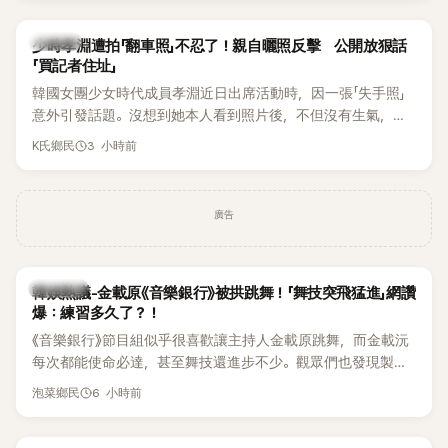
一句「歡迎回來」，更讓他至今印象深刻。
K-POP
少時孝淵遭拍「翻車照」不忍了！親自曬照反擊 公開放狠話
「買記者住址」
韓國女團少女時代成員孝淵近日出席活動時，因一張「失手照」
意外引發話題。沒想到她本人看到照片後，不但沒有生氣，反
而親自把照片放上IG限時動態開玩笑，甚至幽默喊話要「買記者
3 小時前
K氏鄉民
的住址」，讓網友全笑翻。
廣告
熱議討論
韓娛熱議-金載原《音樂銀行》被拱跳舞！「舞技突飛猛進」網讚
爆：練習多久了？！
《音樂銀行》節目組似乎很喜歡讓主持人金載原跳舞，而金載沅
每次都能使命必達，甚至舞技還進步不少。觀眾們也發現製作
單位對此樂此不疲。
6 小時前
泡菜鄉民