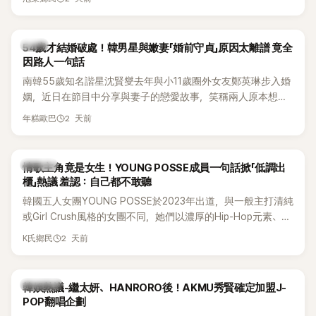
韓星
54歲才結婚破處！韓男星與嫩妻「婚前守貞」原因太離譜 竟全
因路人一句話
南韓55歲知名諧星沈賢燮去年與小11歲圈外女友鄭英琳步入婚
姻，近日在節目中分享與妻子的戀愛故事，笑稱兩人原本想享
受兩人世界，沒想到站在飯店門口時竟被路人認出，還一路替
2 天前
年糕歐巴
他們加油打氣，讓他害羞到最後直接放棄進飯店，意外成了婚
前一直堅守「婚前守貞」的原因之一。
K-POP
情歌主角竟是女生！YOUNG POSSE成員一句話掀「低調出
櫃」熱議 羞認：自己都不敢聽
韓國五人女團YOUNG POSSE於2023年出道，與一般主打清純
或Girl Crush風格的女團不同，她們以濃厚的Hip-Hop元素、自
創Rap及成員親自參與創作為特色，MV也融入美式街頭、塗
2 天前
K氏鄉民
鴉、滑板等文化元素。雖然並非出身四大經紀公司，仍憑藉鮮
明的音樂風格，在海外尤其是歐美市場累積不少人氣，逐漸成
為第五代女團中極具辨識度的新生代代表之一。
熱議討論
韓娛熱議-繼太妍、HANRORO後！AKMU秀賢確定加盟J-
POP翻唱企劃