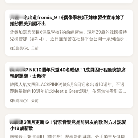
的？」
K-POP
只差一名出道fromis_9！《偶像學校》正妹練習生宣布嫁了
婚紗照美到認不出
曾參加選秀節目《偶像學校》的前練習生、現年29歲的韓國模特
兒柳智娜（유지나），近日無預警在社群平台公開一系列婚紗
照，親自宣布即將步入婚姻，消息曝光後讓不少曾追看節目的
1 天前
K氏鄉民
粉絲又驚又喜，紛紛送上祝福。
K-POP
BLACKPINK 10週年只邀40名粉絲！1成員因行程衝突缺席
韓網罵翻：太敷衍
韓國人氣女團BLACKPINK將於8月8日迎來出道10週年，不過
即將舉辦的10週年紀念Meet & Greet活動，依舊無法看到四人
合體。根據韓媒《MyDaily》7日報導，當天將由Jisoo（智秀）、
1 天前
K氏鄉民
Rosé與Jennie出席，Lisa則因行程安排確定缺席，再度引發粉
絲熱議。
韓星
IU睽違3個月更新IG！背景音樂竟是前男友的歌 對方才認愛
小18歲新歡
南韓歌手兼演員IU（李知恩）歷經新劇爭議、分手消息及健康