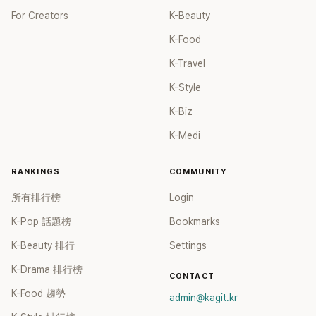
For Creators
K-Beauty
K-Food
K-Travel
K-Style
K-Biz
K-Medi
RANKINGS
COMMUNITY
所有排行榜
Login
K-Pop 話題榜
Bookmarks
K-Beauty 排行
Settings
K-Drama 排行榜
CONTACT
K-Food 趨勢
admin@kagit.kr