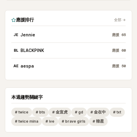
應援排行
全部
→
JE
Jennie
應援
65
BL
BLACKPINK
應援
60
AE
aespa
應援
50
本週趨勢關鍵字
#
twice
#
bts
#
金宣虎
#
gd
#
金在中
#
txt
#
twice mina
#
ive
#
brave girls
#
韓星