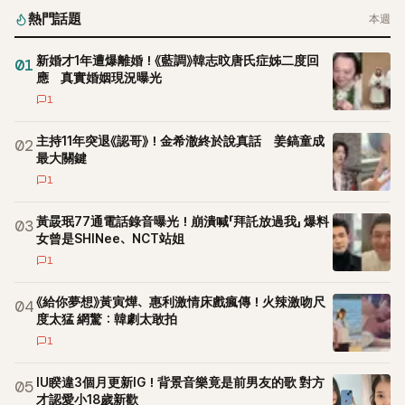
熱門話題
本週
新婚才1年遭爆離婚！《藍調》韓志旼唐氏症姊二度回
01
應 真實婚姻現況曝光
1
主持11年突退《認哥》！金希澈終於說真話 姜鎬童成
02
最大關鍵
1
黃晸珉77通電話錄音曝光！崩潰喊「拜託放過我」 爆料
03
女曾是SHINee、NCT站姐
1
《給你夢想》黃寅燁、惠利激情床戲瘋傳！火辣激吻尺
04
度太猛 網驚：韓劇太敢拍
1
IU睽違3個月更新IG！背景音樂竟是前男友的歌 對方
05
才認愛小18歲新歡