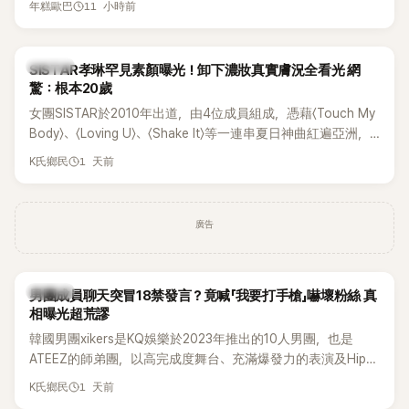
11 小時前
年糕歐巴
一段與車佳媛過去的通話錄音，當中出現「李昇基身邊的人會全
部死掉」等激烈言論，引發外界譁然。
K-POP
SISTAR孝琳罕見素顏曝光！卸下濃妝真實膚況全看光 網
驚：根本20歲
女團SISTAR於2010年出道，由4位成員組成，憑藉〈Touch My
Body〉、〈Loving U〉、〈Shake It〉等一連串夏日神曲紅遍亞洲，
獲封「夏日女王」。不過，團體在出道滿7年後宣布解散，成員各
1 天前
K氏鄉民
自投入個人演藝事業。向來以性感火辣形象和強大舞台氣場著
稱的孝琳，近日在社群分享與「排球女王」金軟景聚餐的日常，
不僅展現兩人多年不變的好交情，她幾乎素顏入鏡的真實模
廣告
樣，也意外掀起網友熱議。
K-POP
男團成員聊天突冒18禁發言？竟喊「我要打手槍」嚇壞粉絲 真
相曝光超荒謬
韓國男團xikers是KQ娛樂於2023年推出的10人男團，也是
ATEEZ的師弟團，以高完成度舞台、充滿爆發力的表演及Hip-
Hop風格聞名，出道後迅速累積大批海內外粉絲，近年也陸續
1 天前
K氏鄉民
登上Lollapalooza等國際大型音樂節，展現新生代男團的舞台