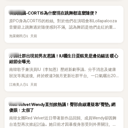
實力。
熱議討論
韓娛熱議-CORTIS為什麼現在跳舞都這麼隨便？
原PO身為CORTIS的粉絲，對於他們在演唱會和Lollapalooza
音樂節上跳舞過於隨便感到不滿，認為舞蹈是他們走紅的重要
原因，希望他們能更認真地表演。
1 天前
泡菜鄉民
韓星
才因社群出現前男友惹議！IU曬生日蛋糕竟是邊佑錫送 暖心
細節全曝光
南韓歌手兼演員IU（李知恩）歷經新劇爭議、分手消息及健康
狀況等風波後，終於睽違3個月更新社群平台，一口氣曬出20
張近況照，讓大批粉絲又驚又喜。其中，一張生日蛋糕照意外
1 天前
江南美人
掀起熱議，不僅送禮人的身分曝光，就連貼文背景音樂也被眼
尖網友發現暗藏玄機，在韓網引發兩波討論。
K-POP
Red Velvet Wendy直拍掀熱議！臀部曲線遭疑靠「臀墊」 網
傻眼：太假了
南韓女團Red Velvet近日帶著新作品回歸，成員Wendy卻因舞
台造型再次掀起討論。她日前才因暴瘦身形受到外界關注，又