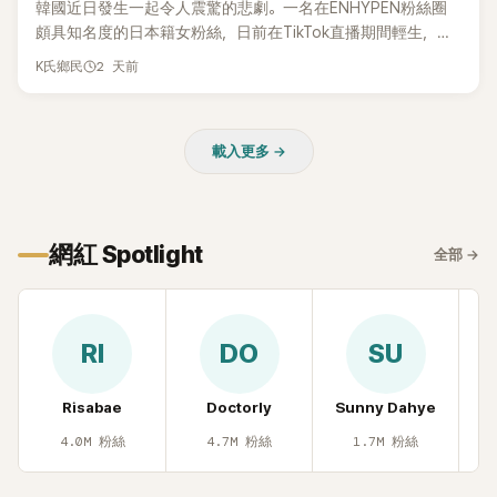
韓國近日發生一起令人震驚的悲劇。一名在ENHYPEN粉絲圈
頗具知名度的日本籍女粉絲，日前在TikTok直播期間輕生，最
終不幸身亡，消息曝光後震驚韓網，也讓不少粉絲湧入社群平
2 天前
K氏鄉民
台哀悼。事發後，死者親友也陸續出面證實噩耗，並呼籲外界
停止揣測，盼逝者安息。
載入更多 →
網紅 Spotlight
全部
→
RI
DO
SU
Risabae
Doctorly
Sunny Dahye
H
4.0M
粉絲
4.7M
粉絲
1.7M
粉絲