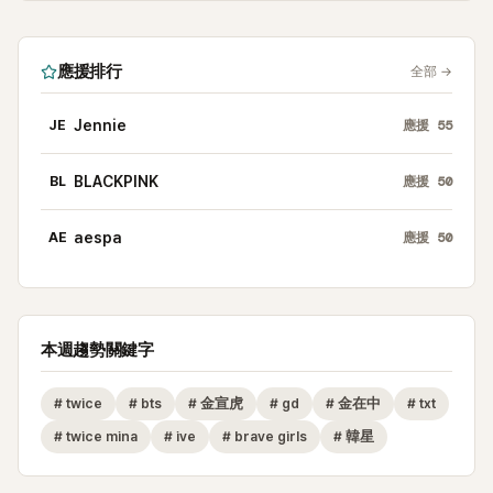
應援排行
全部
→
JE
Jennie
應援
55
BL
BLACKPINK
應援
50
AE
aespa
應援
50
本週趨勢關鍵字
#
twice
#
bts
#
金宣虎
#
gd
#
金在中
#
txt
#
twice mina
#
ive
#
brave girls
#
韓星