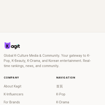
Global K-Culture Media & Community. Your gateway to K-
Pop, K-Beauty, K-Drama, and Korean entertainment. Real-
time rankings, news, and community.
COMPANY
NAVIGATION
About Kagit
首頁
K-Influencers
K-Pop
For Brands
K-Drama