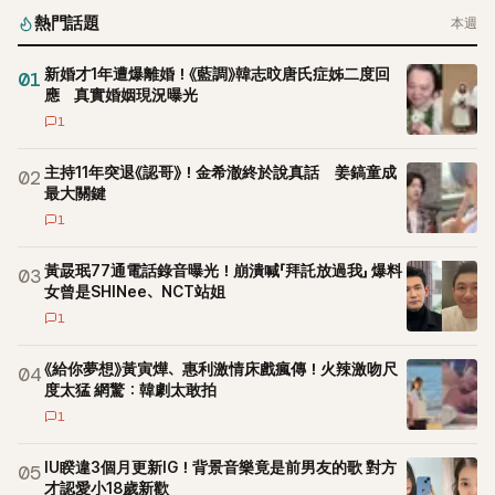
熱門話題
本週
新婚才1年遭爆離婚！《藍調》韓志旼唐氏症姊二度回
01
應 真實婚姻現況曝光
1
主持11年突退《認哥》！金希澈終於說真話 姜鎬童成
02
最大關鍵
1
黃晸珉77通電話錄音曝光！崩潰喊「拜託放過我」 爆料
03
女曾是SHINee、NCT站姐
1
《給你夢想》黃寅燁、惠利激情床戲瘋傳！火辣激吻尺
04
度太猛 網驚：韓劇太敢拍
1
IU睽違3個月更新IG！背景音樂竟是前男友的歌 對方
05
才認愛小18歲新歡