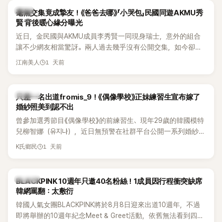
韓星
毫無交集竟成摯友！《爸爸去哪》「小哭包」民國同遊AKMU秀
賢 背後暖心緣分曝光
近日，金民國與AKMU成員李秀賢一同現身瑞士，意外的組合
讓不少網友相當驚訝。兩人過去幾乎沒有公開交集，如今卻一
起踏上瑞士之旅，也讓粉絲紛紛好奇：「他們到底是怎麼認識
1 天前
江南美人
的？」
K-POP
只差一名出道fromis_9！《偶像學校》正妹練習生宣布嫁了
婚紗照美到認不出
曾參加選秀節目《偶像學校》的前練習生、現年29歲的韓國模特
兒柳智娜（유지나），近日無預警在社群平台公開一系列婚紗
照，親自宣布即將步入婚姻，消息曝光後讓不少曾追看節目的
1 天前
K氏鄉民
粉絲又驚又喜，紛紛送上祝福。
K-POP
BLACKPINK 10週年只邀40名粉絲！1成員因行程衝突缺席
韓網罵翻：太敷衍
韓國人氣女團BLACKPINK將於8月8日迎來出道10週年，不過
即將舉辦的10週年紀念Meet & Greet活動，依舊無法看到四人