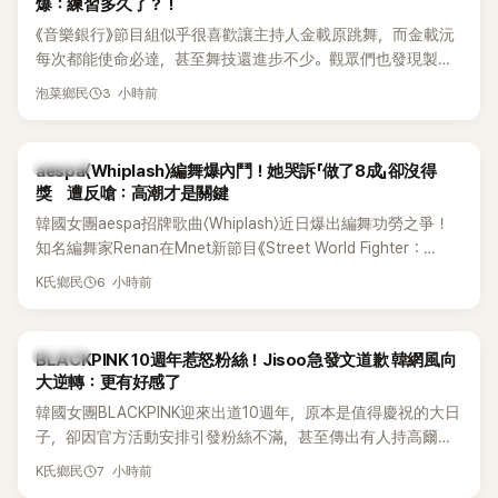
爆：練習多久了？！
《音樂銀行》節目組似乎很喜歡讓主持人金載原跳舞，而金載沅
每次都能使命必達，甚至舞技還進步不少。觀眾們也發現製作
單位對此樂此不疲。
3 小時前
泡菜鄉民
K-POP
aespa〈Whiplash〉編舞爆內鬥！她哭訴「做了8成」卻沒得
獎 遭反嗆：高潮才是關鍵
韓國女團aespa招牌歌曲〈Whiplash〉近日爆出編舞功勞之爭！
知名編舞家Renan在Mnet新節目《Street World Fighter：
Directors' War》預告中，公開談及自己在〈Whiplash〉編舞上的
6 小時前
K氏鄉民
貢獻，直言明明自己完成約8成舞蹈，2025 KOREA Awards「年
度編舞大賞」卻由Lachica拿走，讓她至今仍感到相當不平。
K-POP
BLACKPINK 10週年惹怒粉絲！Jisoo急發文道歉 韓網風向
大逆轉：更有好感了
韓國女團BLACKPINK迎來出道10週年，原本是值得慶祝的大日
子，卻因官方活動安排引發粉絲不滿，甚至傳出有人持高爾夫
球桿到YG娛樂大樓鬧事。Jisoo今（8日）也親自發文向BLINK
7 小時前
K氏鄉民
道歉，坦言這次紀念日「好像是充滿歉意的一天」。