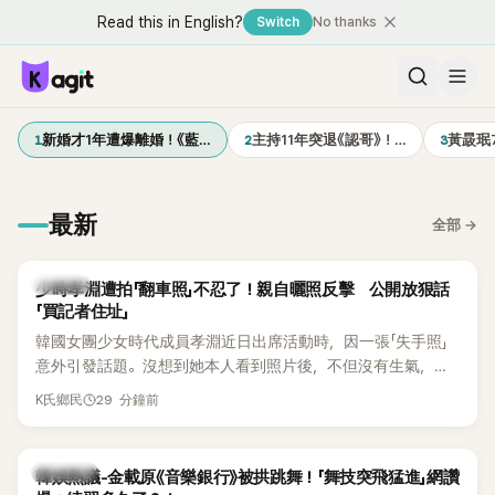
Read this in English?
Switch
No thanks
1
2
3
新婚才1年遭爆離婚！《藍…
主持11年突退《認哥》！…
黃晸珉
最新
全部
→
K-POP
少時孝淵遭拍「翻車照」不忍了！親自曬照反擊 公開放狠話
「買記者住址」
韓國女團少女時代成員孝淵近日出席活動時，因一張「失手照」
意外引發話題。沒想到她本人看到照片後，不但沒有生氣，反
而親自把照片放上IG限時動態開玩笑，甚至幽默喊話要「買記者
29 分鐘前
K氏鄉民
的住址」，讓網友全笑翻。
熱議討論
韓娛熱議-金載原《音樂銀行》被拱跳舞！「舞技突飛猛進」網讚