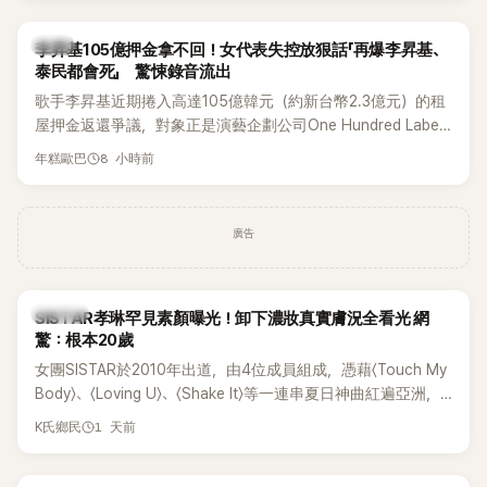
韓星
李昇基105億押金拿不回！女代表失控放狠話「再爆李昇基、
泰民都會死」 驚悚錄音流出
歌手李昇基近期捲入高達105億韓元（約新台幣2.3億元）的租
屋押金返還爭議，對象正是演藝企劃公司One Hundred Label
代表車佳媛(차가원)。如今事件再掀風波，YouTuber李鎮浩公開
8 小時前
年糕歐巴
一段與車佳媛過去的通話錄音，當中出現「李昇基身邊的人會全
部死掉」等激烈言論，引發外界譁然。
廣告
K-POP
SISTAR孝琳罕見素顏曝光！卸下濃妝真實膚況全看光 網
驚：根本20歲
女團SISTAR於2010年出道，由4位成員組成，憑藉〈Touch My
Body〉、〈Loving U〉、〈Shake It〉等一連串夏日神曲紅遍亞洲，
獲封「夏日女王」。不過，團體在出道滿7年後宣布解散，成員各
1 天前
K氏鄉民
自投入個人演藝事業。向來以性感火辣形象和強大舞台氣場著
稱的孝琳，近日在社群分享與「排球女王」金軟景聚餐的日常，