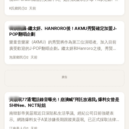
創Rap及成員親自參與創作為特色，MV也融入美式街頭、塗
2 天前
K氏鄉民
鴉、滑板等文化元素。雖然並非出身四大經紀公司，仍憑藉鮮
明的音樂風格，在海外尤其是歐美市場累積不少人氣，逐漸成
為第五代女團中極具辨識度的新生代代表之一。
熱議討論
韓娛熱議-繼太妍、HANRORO後！AKMU秀賢確定加盟J-
POP翻唱企劃
樂童音樂家（AKMU）的秀賢將作為第三位演唱者，加入目前
廣受歡迎的J-POP翻唱企劃。繼太妍和Hanroro之後，秀賢已
獲選為第三首翻唱歌曲的主唱，並於近期完成錄音。
2 天前
泡菜鄉民
廣告
韓星
黃晸珉77通電話錄音曝光！崩潰喊「拜託放過我」 爆料女曾是
SHINee、NCT站姐
南韓影帝黃晸珉近日深陷私生活爭議，經紀公司日前強硬表
示，網路爆料女子A某涉嫌長期跟蹤黃晸珉，已正式採取法律
行動。不過，A並未停止發聲，持續透過社群平台公開爆料，反
2 天前
江南美人