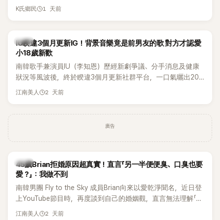
合體。根據韓媒《MyDaily》7日報導，當天將由Jisoo（智秀）、
1 天前
K氏鄉民
Rosé與Jennie出席，Lisa則因行程安排確定缺席，再度引發粉
絲熱議。
韓星
IU睽違3個月更新IG！背景音樂竟是前男友的歌 對方才認愛
小18歲新歡
南韓歌手兼演員IU（李知恩）歷經新劇爭議、分手消息及健康
狀況等風波後，終於睽違3個月更新社群平台，一口氣曬出20
張近況照，讓大批粉絲又驚又喜。不過，比起照片本身，更引
2 天前
江南美人
發熱議的是，她竟選用前男友張基河所屬樂團的歌曲作為背景
音樂，意外掀起韓網討論。
廣告
韓星
45歲Brian拒婚原因超真實！直言「另一半便便臭、口臭也要
愛？」：我做不到
南韓男團 Fly to the Sky 成員Brian向來以愛乾淨聞名，近日登
上YouTube節目時，再度談到自己的婚姻觀，直言無法理解「連
另一半的口臭、便便臭都要愛」這種說法，更大方表明自己是不
2 天前
江南美人