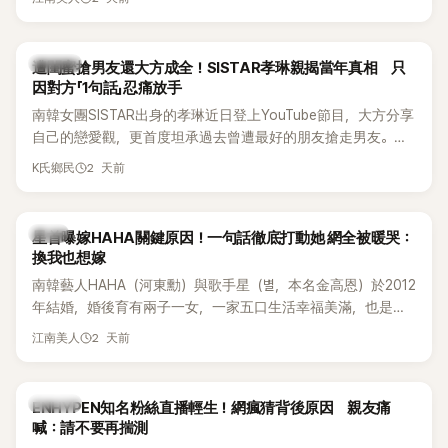
駁經紀公司的說法，強調兩人一直維持雙向聯繫，並非外界所
稱的單方面騷擾。如今，韓媒《Dispatch》再曝光雙方77通電話
的錄音內容，而A也首度承認自己過去曾是SHINee、NCT等偶
K-POP
遭閨蜜搶男友還大方成全！SISTAR孝琳親揭當年真相 只
像團體的「站姐」，事件持續延燒。
因對方「1句話」忍痛放手
南韓女團SISTAR出身的孝琳近日登上YouTube節目，大方分享
自己的戀愛觀，更首度坦承過去曾遭最好的朋友搶走男友。她
表示，當時選擇瀟灑放手，但如果同樣的事情現在再發生，「我
2 天前
K氏鄉民
絕對不會坐視不管」，直率發言掀起熱議。
韓星
星首曝嫁HAHA關鍵原因！一句話徹底打動她 網全被暖哭：
換我也想嫁
南韓藝人HAHA（河東勳）與歌手星（별，本名金高恩）於2012
年結婚，婚後育有兩子一女，一家五口生活幸福美滿，也是韓
國演藝圈公認的模範夫妻。近日，星首度公開當年決定嫁給
2 天前
江南美人
HAHA的關鍵原因，竟是一句讓她至今仍難忘的話，也成為她
點頭步入婚姻的最大理由。
K-POP
ENHYPEN知名粉絲直播輕生！網瘋猜背後原因 親友痛
喊：請不要再揣測