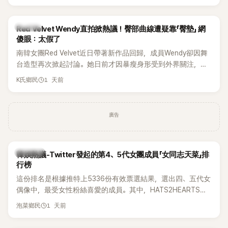
掀起熱議，不僅送禮人的身分曝光，就連貼文背景音樂也被眼
尖網友發現暗藏玄機，在韓網引發兩波討論。
K-POP
Red Velvet Wendy直拍掀熱議！臀部曲線遭疑靠「臀墊」 網
傻眼：太假了
南韓女團Red Velvet近日帶著新作品回歸，成員Wendy卻因舞
台造型再次掀起討論。她日前才因暴瘦身形受到外界關注，又
被質疑在舞台上使用臀墊，如今最新打歌舞台曝光後，再度因
1 天前
K氏鄉民
身形比例引發熱議。
廣告
熱議討論
韓娛熱議-Twitter發起的第4、5代女團成員「女同志天菜」排
行榜
這份排名是根據推特上5336份有效票選結果，選出四、五代女
偶像中，最受女性粉絲喜愛的成員。其中，HATS2HEARTS成
員包攬了前三名，展現了她們在女性社群中的高人氣。
1 天前
泡菜鄉民