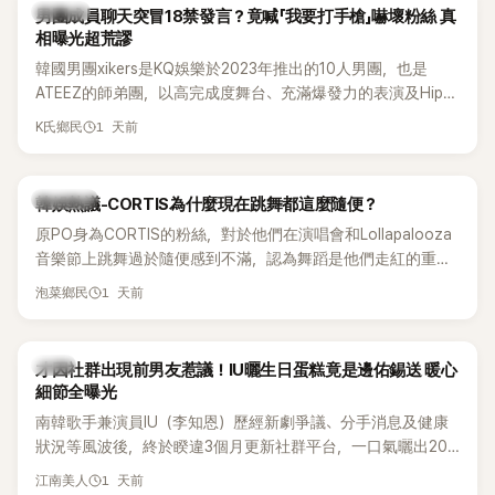
不僅展現兩人多年不變的好交情，她幾乎素顏入鏡的真實模
K-POP
男團成員聊天突冒18禁發言？竟喊「我要打手槍」嚇壞粉絲 真
樣，也意外掀起網友熱議。
相曝光超荒謬
韓國男團xikers是KQ娛樂於2023年推出的10人男團，也是
ATEEZ的師弟團，以高完成度舞台、充滿爆發力的表演及Hip-
Hop風格聞名，出道後迅速累積大批海內外粉絲，近年也陸續
1 天前
K氏鄉民
登上Lollapalooza等國際大型音樂節，展現新生代男團的舞台
實力。
熱議討論
韓娛熱議-CORTIS為什麼現在跳舞都這麼隨便？
原PO身為CORTIS的粉絲，對於他們在演唱會和Lollapalooza
音樂節上跳舞過於隨便感到不滿，認為舞蹈是他們走紅的重要
原因，希望他們能更認真地表演。
1 天前
泡菜鄉民
韓星
才因社群出現前男友惹議！IU曬生日蛋糕竟是邊佑錫送 暖心
細節全曝光
南韓歌手兼演員IU（李知恩）歷經新劇爭議、分手消息及健康
狀況等風波後，終於睽違3個月更新社群平台，一口氣曬出20
張近況照，讓大批粉絲又驚又喜。其中，一張生日蛋糕照意外
1 天前
江南美人