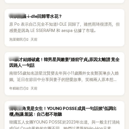
婚主義者，一番超直白發言掀起熱議。
熱議討論
韓娛熱議-i-dle回歸零水花？
原 Po 表示自己完全不知道I-DLE 回歸了，雖然雨琦很漂亮，但
感覺是因為 LE SSERAFIM 和 aespa 佔據了市場。
2 天前
泡菜鄉民
韓星
54歲才結婚破處！韓男星與嫩妻「婚前守貞」原因太離譜 竟全
因路人一句話
南韓55歲知名諧星沈賢燮去年與小11歲圈外女友鄭英琳步入婚
姻，近日在節目中分享與妻子的戀愛故事，笑稱兩人原本想享
受兩人世界，沒想到站在飯店門口時竟被路人認出，還一路替
2 天前
年糕歐巴
他們加油打氣，讓他害羞到最後直接放棄進飯店，意外成了婚
前一直堅守「婚前守貞」的原因之一。
K-POP
情歌主角竟是女生！YOUNG POSSE成員一句話掀「低調出
櫃」熱議 羞認：自己都不敢聽
韓國五人女團YOUNG POSSE於2023年出道，與一般主打清純
或Girl Crush風格的女團不同，她們以濃厚的Hip-Hop元素、自