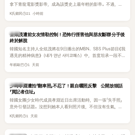
拿下青龍電影獎影帝，成為該獎史上最年輕的影帝。不過，他
2023年爆出涉毒風波後，演藝事業受到重創，後續又牽扯與男
21 小時前
K氏鄉民
性友人崔河那之間的相關爭議，近年幾乎淡出演藝圈，鮮少公
開露面。
韓星
全炫茂遭前女友情勒控制！恐怖行徑害他與朋友斷聯 分手後
終於解脫
韓國知名主持人全炫茂將在9日播出的MBN、SBS Plus節目《我
遇見的精神病患》（내가 만난 사이코패스）中，首度坦承一段不
堪回首的戀愛經歷，自爆曾遭前女友過度控制，不僅走到哪都
1 天前
年糕歐巴
得開視訊報備，最後甚至因此和朋友失去聯絡，分手後朋友的
一句「歡迎回來」，更讓他至今印象深刻。
K-POP
少時孝淵遭拍「翻車照」不忍了！親自曬照反擊 公開放狠話
「買記者住址」
韓國女團少女時代成員孝淵近日出席活動時，因一張「失手照」
意外引發話題。沒想到她本人看到照片後，不但沒有生氣，反
而親自把照片放上IG限時動態開玩笑，甚至幽默喊話要「買記者
1 天前
K氏鄉民
的住址」，讓網友全笑翻。