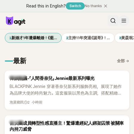
Read this in English?
Switch
No thanks
1
2
3
新婚才1年遭爆離婚！《藍…
主持11年突退《認哥》！…
黃晸珉
最新
全部
→
熱議討論
韓娛熱議-「人間香奈兒」Jennie最新系列曝光
BLACKPINK Jennie 穿著香奈兒新系列服飾亮相，展現了她作
為品牌大使的時尚魅力。這套服裝以黑色為主調，搭配精緻的
細節，完美襯托出 Jennie 的優雅氣質。
2 小時前
泡菜鄉民
K-POP
前女團成員轉型性感直播主！驚爆遭經紀人綁架囚禁 被關車
內持刀威脅