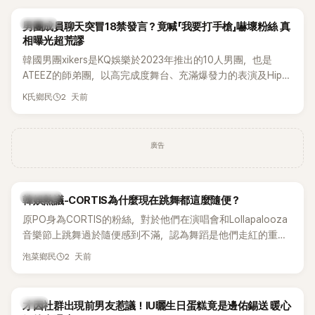
稱的孝琳，近日在社群分享與「排球女王」金軟景聚餐的日常，
不僅展現兩人多年不變的好交情，她幾乎素顏入鏡的真實模
K-POP
男團成員聊天突冒18禁發言？竟喊「我要打手槍」嚇壞粉絲 真
樣，也意外掀起網友熱議。
相曝光超荒謬
韓國男團xikers是KQ娛樂於2023年推出的10人男團，也是
ATEEZ的師弟團，以高完成度舞台、充滿爆發力的表演及Hip-
Hop風格聞名，出道後迅速累積大批海內外粉絲，近年也陸續
2 天前
K氏鄉民
登上Lollapalooza等國際大型音樂節，展現新生代男團的舞台
實力。
廣告
熱議討論
韓娛熱議-CORTIS為什麼現在跳舞都這麼隨便？
原PO身為CORTIS的粉絲，對於他們在演唱會和Lollapalooza
音樂節上跳舞過於隨便感到不滿，認為舞蹈是他們走紅的重要
原因，希望他們能更認真地表演。
2 天前
泡菜鄉民
韓星
才因社群出現前男友惹議！IU曬生日蛋糕竟是邊佑錫送 暖心