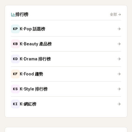
排行榜
全部
→
KP
K-Pop 話題榜
KB
K-Beauty 產品榜
KD
K-Drama 排行榜
KF
K-Food 趨勢
KS
K-Style 排行榜
KI
K-網紅榜