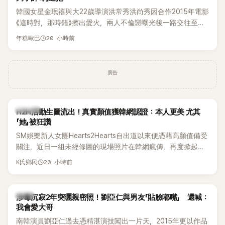
韓國女星金珉禧與大22歲導演洪常秀洪尚秀因合作2015年電影
《這時對，那時錯》擦出愛火，兩人不倫戀曝光後一路交往至
今，戀情已持續近10年，並於去年迎來兩人的兒子。金珉禧也
20 小時前
年糕歐巴
將透過洪常秀執導的新片《無處安放我的眼睛》（暫譯，
Nowhere To Lay My Eyes）正式回歸大銀幕，這也是她產後
首度以演員身分復出。不過，新片尚未上映，她9年前電影中的
廣告
一句台詞卻突然被韓網翻出，意外再度掀起熱議。
K-POP
H2H活動生圖流出！真實顏值獲韓網認證：本人更美 尤其
「她」被狂讚
SM娛樂新人女團Hearts2Hearts自出道以來便憑藉高顏值備受
關注，近日一組未經修圖的現場照片在韓網瘋傳，再度掀起熱
烈討論，不少看過本人的網友更直呼：「真人比照片還漂亮！」
20 小時前
K氏鄉民
韓星
涉毒沉寂2年突曬親密照！劉亞仁與男友「貼臉嘟嘴」 還喊：
我會愛大哥
南韓演員劉亞仁過去憑精湛演技闖出一片天，2015年更以作品