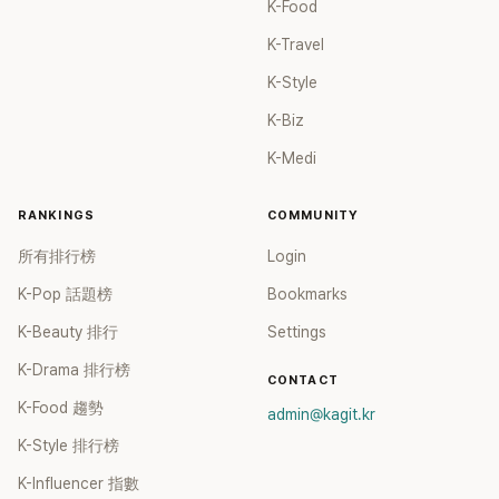
K-Food
K-Travel
K-Style
K-Biz
K-Medi
RANKINGS
COMMUNITY
所有排行榜
Login
K-Pop 話題榜
Bookmarks
K-Beauty 排行
Settings
K-Drama 排行榜
CONTACT
K-Food 趨勢
admin@kagit.kr
K-Style 排行榜
K-Influencer 指數