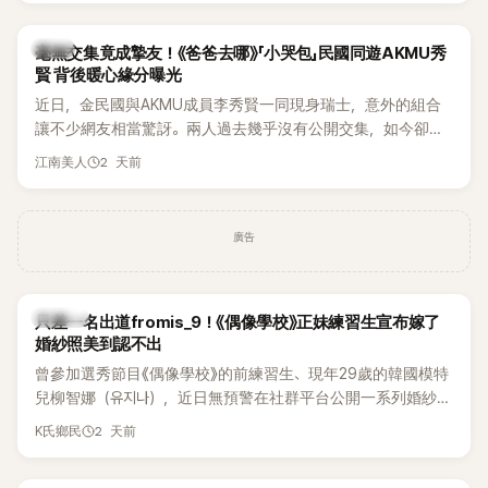
韓星
毫無交集竟成摯友！《爸爸去哪》「小哭包」民國同遊AKMU秀
賢 背後暖心緣分曝光
近日，金民國與AKMU成員李秀賢一同現身瑞士，意外的組合
讓不少網友相當驚訝。兩人過去幾乎沒有公開交集，如今卻一
起踏上瑞士之旅，也讓粉絲紛紛好奇：「他們到底是怎麼認識
2 天前
江南美人
的？」
廣告
K-POP
只差一名出道fromis_9！《偶像學校》正妹練習生宣布嫁了
婚紗照美到認不出
曾參加選秀節目《偶像學校》的前練習生、現年29歲的韓國模特
兒柳智娜（유지나），近日無預警在社群平台公開一系列婚紗
照，親自宣布即將步入婚姻，消息曝光後讓不少曾追看節目的
2 天前
K氏鄉民
粉絲又驚又喜，紛紛送上祝福。