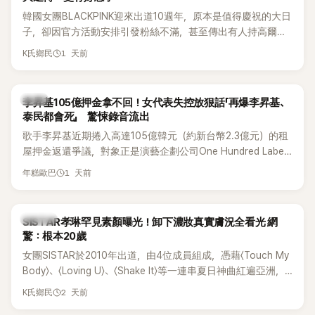
韓國女團BLACKPINK迎來出道10週年，原本是值得慶祝的大日
子，卻因官方活動安排引發粉絲不滿，甚至傳出有人持高爾夫
球桿到YG娛樂大樓鬧事。Jisoo今（8日）也親自發文向BLINK
1 天前
K氏鄉民
道歉，坦言這次紀念日「好像是充滿歉意的一天」。
韓星
李昇基105億押金拿不回！女代表失控放狠話「再爆李昇基、
泰民都會死」 驚悚錄音流出
歌手李昇基近期捲入高達105億韓元（約新台幣2.3億元）的租
屋押金返還爭議，對象正是演藝企劃公司One Hundred Label
代表車佳媛(차가원)。如今事件再掀風波，YouTuber李鎮浩公開
1 天前
年糕歐巴
一段與車佳媛過去的通話錄音，當中出現「李昇基身邊的人會全
部死掉」等激烈言論，引發外界譁然。
K-POP
SISTAR孝琳罕見素顏曝光！卸下濃妝真實膚況全看光 網
驚：根本20歲
女團SISTAR於2010年出道，由4位成員組成，憑藉〈Touch My
Body〉、〈Loving U〉、〈Shake It〉等一連串夏日神曲紅遍亞洲，
獲封「夏日女王」。不過，團體在出道滿7年後宣布解散，成員各
2 天前
K氏鄉民
自投入個人演藝事業。向來以性感火辣形象和強大舞台氣場著