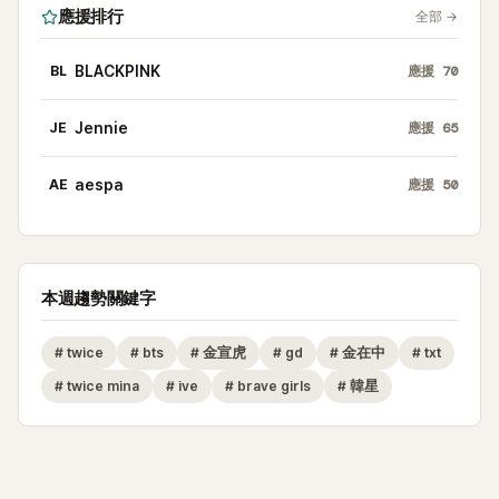
應援排行
全部
→
BL
BLACKPINK
應援
70
JE
Jennie
應援
65
AE
aespa
應援
50
本週趨勢關鍵字
#
twice
#
bts
#
金宣虎
#
gd
#
金在中
#
txt
#
twice mina
#
ive
#
brave girls
#
韓星