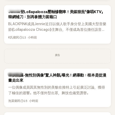
K-POP
Jennie登Lollapalooza壓軸慘翻車！美媒狠批「像唱KTV」
韓網補刀：別再拿體力當藉口
BLACKPINK成員Jennie近日以個人歌手身分登上美國大型音樂
節《Lollapalooza Chicago》主舞台，不僅成為首位擔任該音樂
節Headliner（壓軸主秀）的K-POP女SOLO歌手，寫下全新紀
13 小時前
K氏鄉民
錄。然而，演出結束後卻掀起兩極評價，不僅現場歌唱實力遭
部分網友質疑，就連美國當地媒體也毫不留情給出負評，甚至
形容整場演出「就像一場豪華KTV」。
廣告
熱議討論
韓娛熱議-無性別偶像「驚人神顏」曝光！網暴動：根本是從漫
畫走出來
一位偶像成員因其無性別的美貌在推特上引起廣泛討論，獲得
了極佳的迴響。他不僅外型出眾，舞技也備受讚譽。
15 小時前
泡菜鄉民