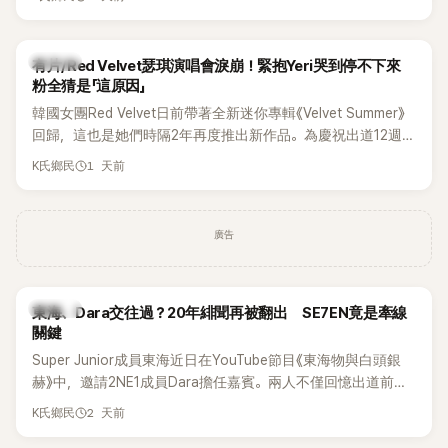
竟再次引發外界對她與BTS成員V緋聞的討論。
K-POP
有片/Red Velvet瑟琪演唱會淚崩！緊抱Yeri哭到停不下來
粉全猜是「這原因」
韓國女團Red Velvet日前帶著全新迷你專輯《Velvet Summer》
回歸，這也是她們時隔2年再度推出新作品。為慶祝出道12週
年，五位成員也一連舉辦三場粉絲演唱會，與粉絲共同回顧經
1 天前
K氏鄉民
典歌曲、帶來新歌舞台。不過，成員瑟琪卻在演出過程中數度
落淚，令人相當心疼。
廣告
K-POP
東海、Dara交往過？20年緋聞再被翻出 SE7EN竟是牽線
關鍵
Super Junior成員東海近日在YouTube節目《東海物與白頭銀
赫》中，邀請2NE1成員Dara擔任嘉賓。兩人不僅回憶出道前的
青澀往事，也首度聊起當年鬧得沸沸揚揚的緋聞，讓東海忍不
2 天前
K氏鄉民
住笑說：「真的有很多粉絲以為我們交往過。」