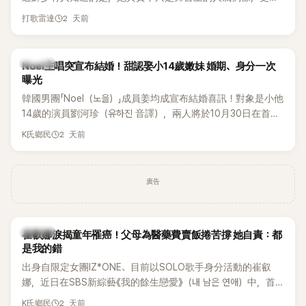
一名不折不扣的學霸。她日前在節目中透露，自己在美國就讀
2 天前
打歌雷達
國中時，曾拿下全校第一名，優異成績曝光後，再度掀起網友
熱議。
K-POP
Noel主唱突宣布結婚！甜認娶小14歲嫩妹 婚期、身分一次
曝光
韓國男團「Noel（노을）」成員姜均成宣布結婚喜訊！對象是小他
14歲的演員劉河珍（유하진 音譯），兩人將於10月30日在首爾
低調舉辦婚禮，消息一出立刻引發關注。
2 天前
K氏鄉民
廣告
K-POP
崔叡娜淚揭童年罹癌！父母為醫藥費賣飯捲苦撐 她自責：都
是我的錯
出身自限定女團IZ*ONE、目前以SOLO歌手身分活動的崔叡
娜，近日在SBS新綜藝《我的餘生戀愛》（내 남은 연애）中，首
度談起自己幼年罹患小兒癌的經歷，回憶起父母為了籌措醫療
2 天前
K氏鄉民