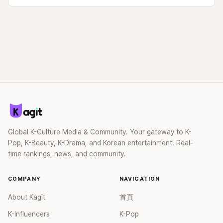
Global K-Culture Media & Community. Your gateway to K-
Pop, K-Beauty, K-Drama, and Korean entertainment. Real-
time rankings, news, and community.
COMPANY
NAVIGATION
About Kagit
首頁
K-Influencers
K-Pop