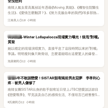
全沒想到
南韓人氣女星高胤禎近年憑藉《Moving 異能》、《機智住院醫生
生活》、《愛情怎麼翻譯？》、《努力克服自卑的我們》等多部熱門
作品，躍升為韓劇新一代女神代表，不僅演技備受肯定，精緻
10 小時前
江南美人
五官與清新空靈的氣質也擄獲大批粉絲。近日，她因分享一組
近況照意外掀起熱議，不是因為仙氣十足的美貌，而是藏在纖
細身材下的超狂背肌與肩膀線條，反差感十足，讓不少網友看
熱議討論
韓娛熱議-Winter Lollapalooza現場實力曝光！狠甩「對嘴」
傻直呼：「原來她身材這麼猛！」
質疑
她以穩定的現場演唱實力，直接平息了這段時間以來的「對嘴」
爭議。明明瘦到像只剩骨頭，怎麼還能唱出這麼驚人的爆發力
和音量？
12 小時前
泡菜鄉民
韓星
整整5年不敢談戀愛！SISTAR韶宥揭前男友惡夢 李孝利心
疼：被男人傷慘了
南韓女團SISTAR出身的歌手韶宥近日登上JTBC戀愛談話節目
《戀愛戰爭》，罕見談及自己的感情生活，不僅坦言已經整整5
年沒有談戀愛，更首度透露空窗至今的原因，全與上一段戀情
12 小時前
K氏鄉民
有關，一番真心告白讓現場來賓都相當震驚。