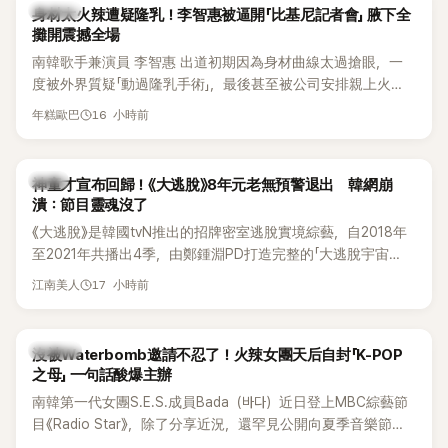
K-POP
身材太火辣遭疑隆乳！李智惠被逼開「比基尼記者會」 腋下全
攤開震撼全場
南韓歌手兼演員 李智惠 出道初期因為身材曲線太過搶眼，一
度被外界質疑「動過隆乳手術」，最後甚至被公司安排親上火
線，召開前所未見的「泳裝記者會」澄清。這場記者會後來還被
16 小時前
年糕歐巴
韓國演藝圈點名為流傳至今的「三大記者會」之一。近日她在綜
藝節目中親口回憶這段「隆乳疑雲黑歷史」，話題再度被翻出來
熱議。 2日播出的 SBS 綜藝節目《我的經紀人太難搞－秘書
韓星
神童才宣布回歸！《大逃脫》8年元老無預警退出 韓網崩
鎮》，邀請同時兼顧工作與育兒的演藝圈代表「媽媽群」——李智
潰：節目靈魂沒了
惠、李賢怡、李恩亨，以第13位「My Star」身分登場，分享最真
《大逃脫》是韓國tvN推出的招牌密室逃脫實境綜藝，自2018年
實的生活日常。 節目一開始，李瑞鎮 率先與李智惠會合，兩人
至2021年共播出4季，由鄭鍾淵PD打造完整的「大逃脫宇宙
邊搭車邊聊天，氣氛輕鬆。聊到最近的新聞，李瑞鎮突然直球
（DTCU）」，憑藉燒腦劇情、電影級場景與龐大世界觀，累積
發問：「妳不是上新聞了？說妳去做整形？是人中縮短手術嗎？」
17 小時前
江南美人
大批死忠粉絲，被譽為韓國最具代表性的密室逃脫綜藝之一。
一貫犀利又不留情的問法，讓現場瞬間笑成一片。對此，李智
惠也毫不閃躲，淡定接招，兩人鬥嘴默契十足。 話題接著一路
延燒到過去的爭議。李瑞鎮脫口補刀：「妳以前不是還在游泳池
K-POP
沒被Waterbomb邀請不忍了！火辣女團天后自封「K-POP
開過記者會？」直接點名她當年的風波。李智惠聽了忍不住笑
之母」 一句話酸爆主辦
說：「哥怎麼連這個都知道？」李瑞鎮則回嘴：「那時候新聞鬧那
南韓第一代女團S.E.S.成員Bada（바다）近日登上MBC綜藝節
麼大，不知道才奇怪吧。」一來一往，氣氛反而更加輕鬆。 談到
目《Radio Star》，除了分享近況，還罕見公開向夏季音樂節
當年情況，李智惠終於鬆口坦言，當時確實被質疑動過隆胸手
Waterbomb喊話，笑稱自己至今從未受邀演出，更幽默表示：