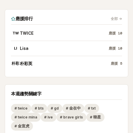
應援排行
全部
→
TW
TWICE
應援
10
LI
Lisa
應援
10
朴彩
朴彩英
應援
5
本週趨勢關鍵字
#
twice
#
bts
#
gd
#
金在中
#
txt
#
twice mina
#
ive
#
brave girls
#
韓星
#
金宣虎