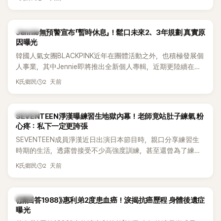
費四處奔波，甚至靠賣飯捲維持生計，讓她忍不住當場落淚，
坦言年幼時一度認為「都是我的錯」。
K-POP
Jennie無預警宣布「暫時休息」！鬆口未來2、3年規劃 真實原
因曝光
韓國人氣女團BLACKPINK近年在團體活動之外，也積極發展個
人事業，其中Jennie即將推出全新個人專輯，近期更陸續在演
出中搶先公開新歌，引發粉絲高度期待。不過，她近日受訪時
2 天前
K氏鄉民
也透露，完成今年夏季音樂節行程後，將暫時放慢腳步，替自
己安排一段休息時間。
K-POP
SEVENTEEN淨漢曝練習生地獄內幕！老師竟站肚子練氣 粉
心疼：私下一定更誇張
SEVENTEEN成員淨漢近日出演日本節目時，親口分享練習生
時期的生活，透露曾接受不少高強度訓練，甚至還曾為了練習
肺活量，讓聲樂老師直接站在自己的肚子上，驚人經歷曝光
2 天前
K氏鄉民
後，立刻引發粉絲熱議，不少人更怒批公司訓練方式太過火。
韓星
《請回答1988》惠利弟2度患血癌！淚揭抗癌歷程 身體後遺症
曝光