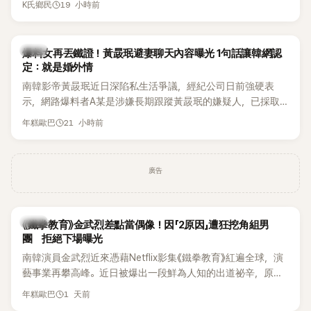
19 小時前
K氏鄉民
術。她回憶：「拍了比基尼照片之後，就開始被說是不是去隆乳
「我名字就叫『Bada（海）』，Waterbomb卻沒找我，這根本只
了。」為了澄清誤會，她只好親自站出來說清楚。 李智惠進一步
是懂了皮毛。」一番話笑翻全場，也引發網友熱議。
解釋，當時隆胸手術幾乎只有「腋下切開」一種方式，「所以我就
韓星
想，既然一直說我有做，那我乾脆把腋下給大家看，證明我根
爆料女再丟鐵證！黃晸珉避妻聊天內容曝光 1句話讓韓網認
定：就是婚外情
本沒動過。」一句話說完，全場瞬間炸鍋，來賓又驚又笑。 事實
上，早在 2006 年，李智惠就為了證明自己沒有「隆乳」，真的
南韓影帝黃晸珉近日深陷私生活爭議，經紀公司日前強硬表
召開了一場泳裝記者招待會。當時她穿著比基尼站在一排攝影
示，網路爆料者A某是涉嫌長期跟蹤黃晸珉的嫌疑人，已採取
機前，面對媒體擺出各種姿勢，畫面至今仍被網友津津樂道。
法律行動。不過，A某並未因此停止發聲，5日再度透過社群平
21 小時前
年糕歐巴
這段為平息爭議、直接公開腋下畫面自證清白的往事再度被提
台公開更多內容，反駁經紀公司的說法，強調兩人的聯繫一直
起，節目現場立刻充滿驚呼聲與笑聲，也再次讓人見識到她面
都是「雙向互動」，並非外界所稱的單方面騷擾。
對流言時「豁出去」的直率性格。其實她過去也曾在 SBS 節目
廣告
《脫掉鞋子恢單4Men》 中，親自公開那張當年引發話題的「腋下
比基尼照」，再次重提這段至今仍被粉絲視為黑歷史代表作的事
件。 回顧李智惠的演藝路，她於 1998 年以混聲團體 S#arp 成
員身分出道，該團在 2000 年代初期紅極一時，由李智惠、徐
韓星
《鐵拳教育》金武烈差點當偶像！因「2原因」遭狂挖角組男
智英兩位女成員，以及張錫炫、Chris Kim 兩位男成員組成。不
團 拒絕下場曝光
過後來爆出長達四年的團內霸凌風波，甚至傳出徐智英母親對
南韓演員金武烈近來憑藉Netflix影集《鐵拳教育》紅遍全球，演
李智惠言語辱罵、動手等爭議，最終團體於 2002 年解散。 團
藝事業再攀高峰。近日被爆出一段鮮為人知的出道祕辛，原來
體解散後，李智惠轉型 solo，靠著綜藝與歌唱實力持續活躍演
他當年差點不是以演員身分出道，而是成為男團偶像的一員。
1 天前
年糕歐巴
藝圈。據悉，她當年能加入 S#arp，也與 李尚敏 的賞識有關。