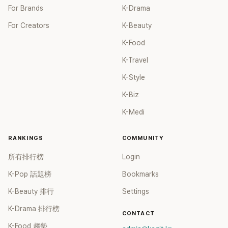
For Brands
K-Drama
For Creators
K-Beauty
K-Food
K-Travel
K-Style
K-Biz
K-Medi
RANKINGS
COMMUNITY
所有排行榜
Login
K-Pop 話題榜
Bookmarks
K-Beauty 排行
Settings
K-Drama 排行榜
CONTACT
K-Food 趨勢