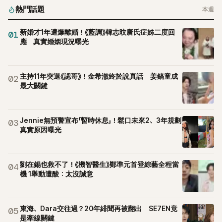
熱門話題
本週
新婚才1年遭爆離婚！《藍調》韓志旼唐氏症姊二度回
01
應 真實婚姻現況曝光
主持11年突退《認哥》！金希澈終於說真話 姜鎬童成
02
最大關鍵
Jennie無預警宣布「暫時休息」！鬆口未來2、3年規劃
03
真實原因曝光
劉在錫也救不了！《機智醫生》鄭準元首登綜藝全程當
04
機 1舉動遭酸：太沒誠意
東海、Dara交往過？20年緋聞再被翻出 SE7EN竟
05
是牽線關鍵