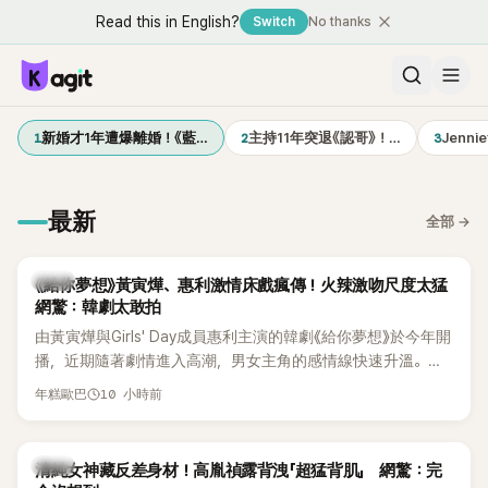
Read this in English?
Switch
No thanks
1
2
3
新婚才1年遭爆離婚！《藍…
主持11年突退《認哥》！…
Jenn
最新
全部
→
韓劇
《給你夢想》黃寅燁、惠利激情床戲瘋傳！火辣激吻尺度太猛
網驚：韓劇太敢拍
由黃寅燁與Girls' Day成員惠利主演的韓劇《給你夢想》於今年開
播，近期隨著劇情進入高潮，男女主角的感情線快速升溫。最
新播出的第8集不僅上演火辣吻戲，更接連出現床戲橋段，讓
10 小時前
年糕歐巴
相關片段在網路上瘋傳，引發觀眾熱烈討論。
韓星
清純女神藏反差身材！高胤禎露背洩「超猛背肌」 網驚：完