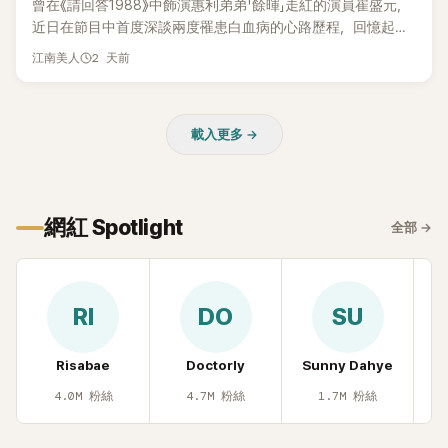
曾在《請回答1988》中飾演惠利弟弟「餘暉」走紅的演員崔盛元，
近日在節目中首度深談兩度罹患白血病的心路歷程，回憶起抗
病歲月時忍不住落淚，哽咽表示：「痛苦到連回想都不願意。」
2 天前
江南美人
載入更多 →
網紅 Spotlight
全部
→
RI
DO
SU
Risabae
Doctorly
Sunny Dahye
H
4.0M
粉絲
4.7M
粉絲
1.7M
粉絲