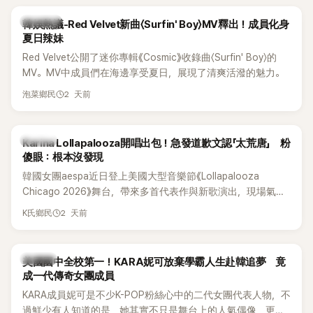
熱議討論
韓娛熱議-Red Velvet新曲〈Surfin' Boy〉MV釋出！成員化身
夏日辣妹
Red Velvet公開了迷你專輯《Cosmic》收錄曲〈Surfin' Boy〉的
MV。MV中成員們在海邊享受夏日，展現了清爽活潑的魅力。
2 天前
泡菜鄉民
K-POP
Karina Lollapalooza開唱出包！急發道歉文認「太荒唐」 粉
傻眼：根本沒發現
韓國女團aespa近日登上美國大型音樂節《Lollapalooza
Chicago 2026》舞台，帶來多首代表作與新歌演出，現場氣氛
嗨翻。不過，成員Karina卻在演出後主動坦承，自己因為太緊
2 天前
K氏鄉民
張，在表演過程中一度忘記歌詞，還親自向粉絲道歉。
K-POP
美國國中全校第一！KARA妮可放棄學霸人生赴韓追夢 竟
成一代傳奇女團成員
KARA成員妮可是不少K-POP粉絲心中的二代女團代表人物，不
過鮮少有人知道的是，她其實不只是舞台上的人氣偶像，更是