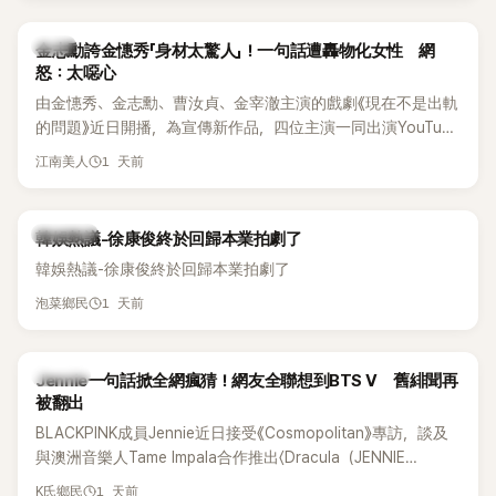
感情方面，李智惠於 2017 年與圈外男友結婚，婚後育有兩個
女兒，一家四口生活幸福美滿。如今除了持續活躍於綜藝節
韓星
金志勳誇金憓秀「身材太驚人」！一句話遭轟物化女性 網
目，她經營的 YouTube 頻道也即將突破百萬訂閱，近年內容深
怒：太噁心
受網友喜愛，再度迎來事業第二春。
由金憓秀、金志勳、曹汝貞、金宰澈主演的戲劇《現在不是出軌
的問題》近日開播，為宣傳新作品，四位主演一同出演YouTube
節目，不料訪談中的一段發言卻意外掀起爭議。不少網友認
1 天前
江南美人
為，他將焦點放在金憓秀的身材，言論帶有「物化女性」意味，
引發大量批評。
熱議討論
韓娛熱議-徐康俊終於回歸本業拍劇了
韓娛熱議-徐康俊終於回歸本業拍劇了
1 天前
泡菜鄉民
K-POP
Jennie一句話掀全網瘋猜！網友全聯想到BTS V 舊緋聞再
被翻出
BLACKPINK成員Jennie近日接受《Cosmopolitan》專訪，談及
與澳洲音樂人Tame Impala合作推出〈Dracula（JENNIE
Remix）〉的幕後故事，沒想到她一句關於「共同朋友」的回答，
1 天前
K氏鄉民