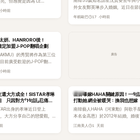
南韓55歲知名諧星沈賢燮去年與小
亮，但感覺是因為 LE
外女友鄭英琳步入婚姻，近日在節
 和 aespa 佔據了市場。
 小時前
享與妻子的戀愛故事，笑稱兩人原
17 小時前
年糕歐巴
受兩人世界，沒想到站在飯店門口
路人認出，還一路替他們加油打氣
害羞到最後直接放棄進飯店，意外
太妍、HANRORO後！
前一直堅守「婚前守貞」的原因之一
確定加盟J-POP翻唱企劃
廣告
AKMU）的秀賢將作為第三位
目前廣受歡迎的J-POP翻唱
Hanroro之後，秀賢已獲
 小時前
翻唱歌曲的主唱，並於近期完
韓星
還大方成全！SISTAR孝琳
星首曝嫁HAHA關鍵原因！一句
 只因對方「1句話」忍痛放
打動她 網全被暖哭：換我也想嫁
STAR出身的孝琳近日登上
南韓藝人HAHA（河東勳）與歌手
e節目，大方分享自己的戀愛觀，
本名金高恩）於2012年結婚，婚
過去曾遭最好的朋友搶走男
子一女，一家五口生活幸福美滿，
天前
1 天前
江南美人
，當時選擇瀟灑放手，但如果
國演藝圈公認的模範夫妻。近日，
在再發生，「我絕對不會坐視
公開當年決定嫁給HAHA的關鍵原