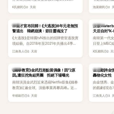
Chicago》主舞台，不僅成為首位擔任該音
僅外型出眾
2 天前
2 
K氏鄉民
泡菜鄉民
樂節Headliner（壓軸主秀）的K-POP女
SOLO歌手，寫下全新紀錄。然而，演出結
束後卻掀起兩極評價，不僅現場歌唱實力
韓星
K-POP
神童才宣布回歸！《大逃脫》8年元老無預
沒被Wate
遭部分網友質疑，就連美國當地媒體也毫
警退出 韓網崩潰：節目靈魂沒了
天后自封「K
不留情給出負評，甚至形容整場演出「就像
《大逃脫》是韓國tvN推出的招牌密室逃脫實
南韓第一代女團
一場豪華KTV」。
境綜藝，自2018年至2021年共播出4季，
日登上MBC綜藝
由鄭鍾淵PD打造完整的「大逃脫宇宙
分享近況，
2 天前
2 
江南美人
K氏鄉民
（DTCU）」，憑藉燒腦劇情、電影級場景
Waterbo
與龐大世界觀，累積大批死忠粉絲，被譽
演出，更幽默
為韓國最具代表性的密室逃脫綜藝之一。
『Bada（海）
韓星
韓星
《鐵拳教育》金武烈差點當偶像！因「2原
金志勳誇金憓
根本只是懂了
因」遭狂挖角組男團 拒絕下場曝光
轟物化女性
引發網友熱
南韓演員金武烈近來憑藉Netflix影集《鐵拳
由金憓秀、
教育》紅遍全球，演藝事業再攀高峰。近日
的戲劇《現在
被爆出一段鮮為人知的出道祕辛，原來他
為宣傳新作
3 天前
3 
年糕歐巴
江南美人
當年差點不是以演員身分出道，而是成為
YouTub
男團偶像的一員。
意外掀起爭
放在金憓秀的