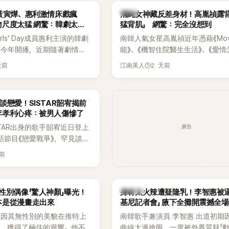
發言掀起熱議。
一句讓她至今仍難忘的話，也成為
韓星
黃寅燁、惠利激情床戲瘋
清純女神藏反差身材！高胤禎露背
步入婚姻的最大理由。
吻尺度太猛 網驚：韓劇太敢
猛背肌」 網驚：完全沒想到
rls' Day成員惠利主演的韓劇
南韓人氣女星高胤禎近年憑藉《Movi
於今年開播，近期隨著劇情進
能》、《機智住院醫生生活》、《愛情
女主角的感情線快速升溫。最
譯？》、《努力克服自卑的我們》等
天前
2 天前
江南美人
集不僅上演火辣吻戲，更接連
作品，躍升為韓劇新一代女神代表
段，讓相關片段在網路上瘋
演技備受肯定，精緻五官與清新空
眾熱烈討論。
質也擄獲大批粉絲。近日，她因分
談戀愛！SISTAR韶宥揭前
近況照意外掀起熱議，不是因為仙
李孝利心疼：被男人傷慘了
的美貌，而是藏在纖細身材下的超
廣告
STAR出身的歌手韶宥近日登上
與肩膀線條，反差感十足，讓不少
談話節目《戀愛戰爭》，罕見談及
傻直呼：「原來她身材這麼猛！」
活，不僅坦言已經整整5年沒
天前
更首度透露空窗至今的原因，
戀情有關，一番真心告白讓現
當震驚。
K-POP
性別偶像「驚人神顏」曝光！
身材太火辣遭疑隆乳！李智惠被逼
本是從漫畫走出來
基尼記者會」 腋下全攤開震撼全場
員因其無性別的美貌在推特上
南韓歌手兼演員 李智惠 出道初期
論，獲得了極佳的迴響。他不
曲線太過搶眼，一度被外界質疑「