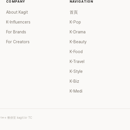
去」的直率性格。其實她過去也曾在 
COMPANY
NAVIGATION
節目《脫掉鞋子恢單4Men》 中，
About Kagit
首頁
那張當年引發話題的「腋下比基尼照
重提這段至今仍被粉絲視為黑歷史
K-Influencers
K-Pop
的事件。 回顧李智惠的演藝路，她
For Brands
K-Drama
1998 年以混聲團體 S#arp 成員
道，該團在 2000 年代初期紅極
For Creators
K-Beauty
李智惠、徐智英兩位女成員，以及
K-Food
炫、Chris Kim 兩位男成員組成
爆出長達四年的團內霸凌風波，甚
K-Travel
徐智英母親對李智惠言語辱罵、動
議，最終團體於 2002 年解散。 
K-Style
後，李智惠轉型 solo，靠著綜藝
K-Biz
力持續活躍演藝圈。據悉，她當年
S#arp，也與 李尚敏 的賞識有關。
K-Medi
面，李智惠於 2017 年與圈外男友
婚後育有兩個女兒，一家四口生活
滿。如今除了持續活躍於綜藝節目
營的 YouTube 頻道也即將突破
.tw
→ 整併至 kagit.kr TC
近年內容深受網友喜愛，再度迎來
二春。