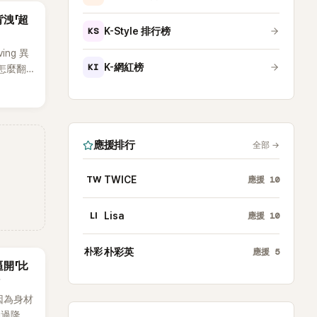
她點頭
洩「超
KS
K-Style 排行榜
ng 異
KI
K-網紅榜
怎麼翻
多部熱門
，不僅
靈的氣
享一組
應援排行
全部
→
氣十足
狂背肌
網友看
TW
TWICE
應援
10
LI
Lisa
應援
10
朴彩
朴彩英
應援
5
開「比
因為身材
動過隆乳