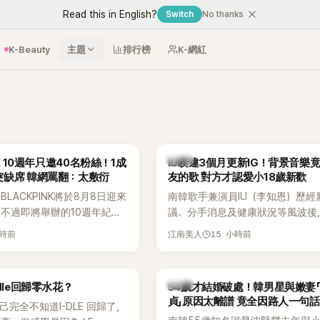
Read this in English?
Switch
No thanks
K-Beauty
主題
排行榜
K-網紅
韓星
NK 10週年只邀40名粉絲！1成
IU睽違3個月更新IG！背景音樂
突缺席 韓網罵翻：太敷衍
友的歌 對方才認愛小18歲新歡
LACKPINK將於8月8日迎來
南韓歌手兼演員IU（李知恩）歷經
，不過即將舉辦的10週年紀念
議、分手消息及健康狀況等風波後
Greet活動，依舊無法看到四人合
睽違3個月更新社群平台，一口氣曬
小時前
15 小時前
江南美人
MyDaily》7日報導，當天將
張近況照，讓大批粉絲又驚又喜。
秀）、Rosé與Jennie出席，
比起照片本身，更引發熱議的是，
行程安排確定缺席，再度引發粉
用前男友張基河所屬樂團的歌曲作
韓星
dle回歸零水花？
54歲才結婚破處！韓男星與嫩妻
音樂，意外掀起韓網討論。
貞」原因太離譜 竟全因路人一句話
自己完全不知道I-DLE 回歸了，