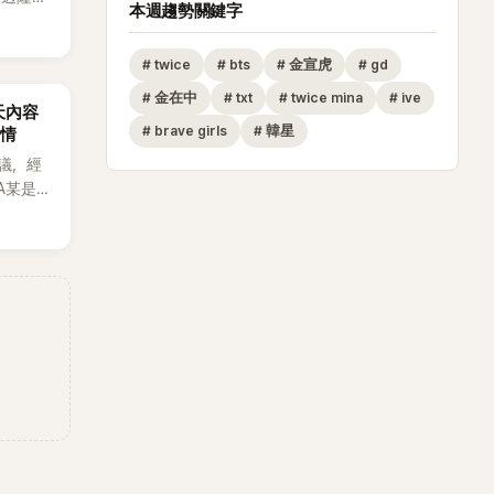
本週趨勢關鍵字
火線，召
這場記者
#
twice
#
bts
#
金宣虎
#
gd
至今的
節目中親
#
金在中
#
txt
#
twice mina
#
ive
天內容
題再度被
#
brave girls
#
韓星
外情
藝節目
議，經
請同時
A某是涉
群」
取法律
13位
，5日
的生活日
反駁經
李智惠會
直都是
。聊到
面騷擾。
：「妳不
中縮短
法，讓現
毫不閃
 話題
鎮脫口
過記者
智惠聽了