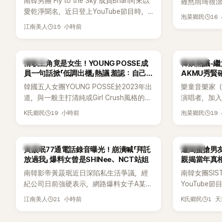
南韓男團 Fly to the Sky 成員Brian向來以
雖然雨琦很漂
愛乾淨聞名，近日登上YouTube節目時，
SSERAFIM
16
泡菜鄉民
再度談到自己的婚姻觀，直言無法理解「連
15 小時前
江南美人
另一半的口臭、便便臭都要愛」這種說法，
更大方表明自己是不婚主義者，一番超直
白發言掀起熱議。
K-POP
熱議討論
情歌主角竟是女生！YOUNG POSSE成
韓娛熱議-繼
員一句話掀「低調出櫃」熱議 羞認：自己
AKMU秀賢
都不敢聽
韓國五人女團YOUNG POSSE於2023年出
樂童音樂家（
道，與一般主打清純或Girl Crush風格的女
演唱者，加入
團不同，她們以濃厚的Hip-Hop元素、自
企劃。繼太妍和
19 小時前
19
K氏鄉民
泡菜鄉民
創Rap及成員親自參與創作為特色，MV也
選為第三首
融入美式街頭、塗鴉、滑板等文化元素。
成錄音。
雖然並非出身四大經紀公司，仍憑藉鮮明
韓星
K-POP
黃晸珉77通電話錄音曝光！崩潰喊「拜託
遭閨蜜搶男友
的音樂風格，在海外尤其是歐美市場累積
放過我」 爆料女曾是SHINee、NCT站姐
親揭當年真相
不少人氣，逐漸成為第五代女團中極具辨
手
南韓影帝黃晸珉近日深陷私生活爭議，經
南韓女團SI
識度的新生代代表之一。
紀公司日前強硬表示，網路爆料女子A某涉
YouTub
嫌長期跟蹤黃晸珉，已正式採取法律行
更首度坦承
21 小時前
1 
江南美人
K氏鄉民
動。不過，A並未停止發聲，持續透過社群
友。她表示
平台公開爆料，反駁經紀公司的說法，強
同樣的事情現