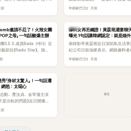
，舞技也備受讚譽。
手術」，最後甚至被公司安排親上
天前
2 天前
年糕歐巴
開前所未見的「泳裝記者會」澄清。
會後來還被韓國演藝圈點名為流傳
「三大記者會」之一。近日她在綜藝
韓星
rbomb邀請不忍了！火辣女團
爆料女再丟鐵證！黃晸珉避妻聊
口回憶這段「隆乳疑雲黑歷史」，話
-POP之母」 一句話酸爆主辦
曝光 1句話讓韓網認定：就是婚
翻出來熱議。 2日播出的 SBS 綜
S.E.S.成員Bada（바다）近
南韓影帝黃晸珉近日深陷私生活爭
《我的經紀人太難搞－秘書鎮》，邀
節目《Radio Star》，除了
紀公司日前強硬表示，網路爆料者
兼顧工作與育兒的演藝圈代表「媽媽
還罕見公開向夏季音樂節
嫌長期跟蹤黃晸珉的嫌疑人，已採
——李智惠、李賢怡、李恩亨，以第
天前
2 天前
年糕歐巴
mb喊話，笑稱自己至今從未受邀
行動。不過，A某並未因此停止發聲
「My Star」身分登場，分享最真實
表示：「我名字就叫
再度透過社群平台公開更多內容，
常。 節目一開始，李瑞鎮 率先與
』，Waterbomb卻沒找我，這
紀公司的說法，強調兩人的聯繫一
合，兩人邊搭車邊聊天，氣氛輕鬆
秀「身材太驚人」！一句話遭
皮毛。」一番話笑翻全場，也
「雙向互動」，並非外界所稱的單方
最近的新聞，李瑞鎮突然直球發問
 網怒：太噁心
議。
是上新聞了？說妳去做整形？是人
廣告
金志勳、曹汝貞、金宰澈主演
手術嗎？」一貫犀利又不留情的問
不是出軌的問題》近日開播，
場瞬間笑成一片。對此，李智惠也
品，四位主演一同出演
躲，淡定接招，兩人鬥嘴默契十足。
天前
e節目，不料訪談中的一段發言卻
接著一路延燒到過去的爭議。李瑞
議。不少網友認為，他將焦點
補刀：「妳以前不是還在游泳池開
身材，言論帶有「物化女性」意
會？」直接點名她當年的風波。李