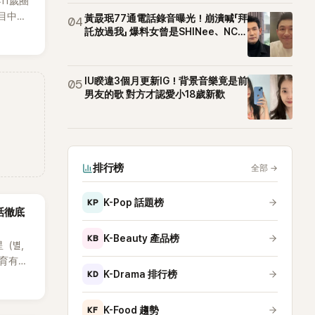
11歲圈
目中分
黃晸珉77通電話錄音曝光！崩潰喊「拜
04
本想享
託放過我」 爆料女曾是SHINee、NCT
站姐
時竟被
，讓他
成了婚
IU睽違3個月更新IG！背景音樂竟是前
05
。
男友的歌 對方才認愛小18歲新歡
排行榜
全部
→
KP
K-Pop 話題榜
話徹底
KB
K-Beauty 產品榜
星（별，
後育有兩
KD
K-Drama 排行榜
也是韓
星首度
因，竟是
KF
K-Food 趨勢