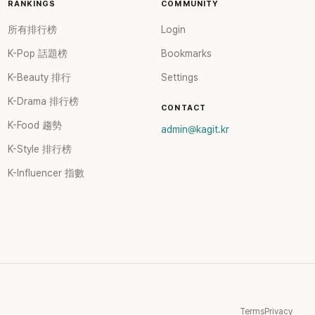
SBS
RANKINGS
COMMUNITY
親自公開
所有排行榜
Login
」，再次
代表作
K-Pop 話題榜
Bookmarks
於
K-Beauty 排行
Settings
身分出
一時，由
K-Drama 排行榜
CONTACT
張錫
K-Food 趨勢
。不過後來
admin@kagit.kr
至傳出
K-Style 排行榜
手等爭
團體解散
K-Influencer 指數
與歌唱實
能加入
 感情方
結婚，
幸福美
，她經
百萬訂閱，
事業第
Terms
Privacy