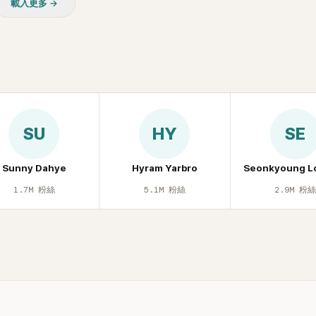
載入更多 →
批評。
忍不住笑說：「哥怎麼連這個都知道
鎮則回嘴：「那時候新聞鬧那麼大
才奇怪吧。」一來一往，氣氛反而
鬆。 談到當年情況，李智惠終於鬆
言，當時確實被質疑動過隆胸手術
憶：「拍了比基尼照片之後，就開
不是去隆乳了。」為了澄清誤會，
自站出來說清楚。 李智惠進一步
SU
HY
SE
時隆胸手術幾乎只有「腋下切開」一
「所以我就想，既然一直說我有做
脆把腋下給大家看，證明我根本沒
Sunny Dahye
Hyram Yarbro
Seonkyoung L
一句話說完，全場瞬間炸鍋，來賓
1.7M
粉絲
5.1M
粉絲
2.9M
粉
笑。 事實上，早在 2006 年，李
了證明自己沒有「隆乳」，真的召開
裝記者招待會。當時她穿著比基尼
排攝影機前，面對媒體擺出各種姿
面至今仍被網友津津樂道。 這段
議、直接公開腋下畫面自證清白的
度被提起，節目現場立刻充滿驚呼
聲，也再次讓人見識到她面對流言