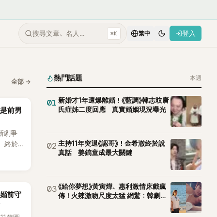
搜尋文章、名人…
登入
⌘K
繁中
熱門話題
本週
全部
→
新婚才1年遭爆離婚！《藍調》韓志旼唐
01
氏症姊二度回應 真實婚姻現況曝光
竟是前男
新劇爭
主持11年突退《認哥》！金希澈終於說
，終於
02
真話 姜鎬童成最大關鍵
出20
不過，
她竟選
為背景
《給你夢想》黃寅燁、惠利激情床戲瘋
03
「婚前守
傳！火辣激吻尺度太猛 網驚：韓劇太
敢拍