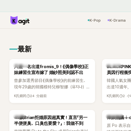
K-Pop
K-Drama
最新
K-POP
K-POP
只差一名出道fromis_9！《偶像學校》正
BLACKPI
妹練習生宣布嫁了 婚紗照美到認不出
員因行程衝
曾參加選秀節目《偶像學校》的前練習生、
韓國人氣女團B
現年29歲的韓國模特兒柳智娜（유지나），
出道10週年
近日無預警在社群平台公開一系列婚紗
Meet & 
24 分鐘前
2 
K氏鄉民
K氏鄉民
照，親自宣布即將步入婚姻，消息曝光後
體。根據韓媒《
讓不少曾追看節目的粉絲又驚又喜，紛紛
由Jisoo（智
送上祝福。
Lisa則因
韓星
熱議討論
45歲Brian拒婚原因超真實！直言「另一
韓娛熱議-i-
絲熱議。
半便便臭、口臭也要愛？」：我做不到
原 Po 表示