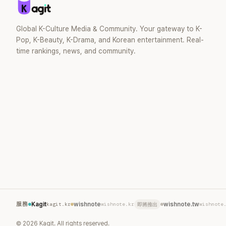
Global K-Culture Media & Community. Your gateway to K-
Pop, K-Beauty, K-Drama, and Korean entertainment. Real-
time rankings, news, and community.
服務
Kagit
kagit.kr
wishnote
wishnote.kr
wishnote.tw
wishnote
即將推出
©
2026
Kagit. All rights reserved.