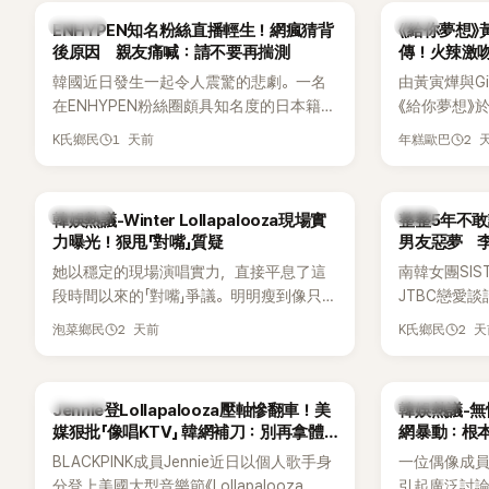
調兩人一直維持雙向聯繫，並非外界所稱
不管」，直率
K-POP
韓劇
ENHYPEN知名粉絲直播輕生！網瘋猜背
《給你夢想》
的單方面騷擾。如今，韓媒《Dispatch》再
後原因 親友痛喊：請不要再揣測
傳！火辣激
曝光雙方77通電話的錄音內容，而A也首
拍
韓國近日發生一起令人震驚的悲劇。一名
由黃寅燁與Gi
度承認自己過去曾是SHINee、NCT等偶像
在ENHYPEN粉絲圈頗具知名度的日本籍女
《給你夢想》
團體的「站姐」，事件持續延燒。
粉絲，日前在TikTok直播期間輕生，最終
入高潮，男
1 天前
2 
K氏鄉民
年糕歐巴
不幸身亡，消息曝光後震驚韓網，也讓不
新播出的第8
少粉絲湧入社群平台哀悼。事發後，死者
出現床戲橋
親友也陸續出面證實噩耗，並呼籲外界停
傳，引發觀
熱議討論
韓星
韓娛熱議-Winter Lollapalooza現場實
整整5年不敢
止揣測，盼逝者安息。
力曝光！狠甩「對嘴」質疑
男友惡夢 
她以穩定的現場演唱實力，直接平息了這
南韓女團SI
段時間以來的「對嘴」爭議。明明瘦到像只剩
JTBC戀愛
骨頭，怎麼還能唱出這麼驚人的爆發力和
自己的感情生
2 天前
2 
泡菜鄉民
K氏鄉民
音量？
有談戀愛，
全與上一段
場來賓都相
K-POP
熱議討論
Jennie登Lollapalooza壓軸慘翻車！美
韓娛熱議-無
媒狠批「像唱KTV」 韓網補刀：別再拿體
網暴動：根
力當藉口
BLACKPINK成員Jennie近日以個人歌手身
一位偶像成
分登上美國大型音樂節《Lollapalooza
引起廣泛討