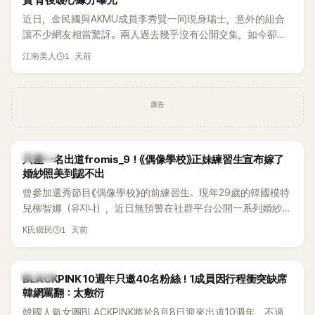
賢 背後暖心緣分曝光
近日，金民國與AKMU成員李秀賢一同現身瑞士，意外的組合
讓不少網友相當驚訝。兩人過去幾乎沒有公開交集，如今卻一
起踏上瑞士之旅，也讓粉絲紛紛好奇：「他們到底是怎麼認識
1 天前
江南美人
的？」
廣告
K-POP
只差一名出道fromis_9！《偶像學校》正妹練習生宣布嫁了
婚紗照美到認不出
曾參加選秀節目《偶像學校》的前練習生、現年29歲的韓國模特
兒柳智娜（유지나），近日無預警在社群平台公開一系列婚紗
照，親自宣布即將步入婚姻，消息曝光後讓不少曾追看節目的
1 天前
K氏鄉民
粉絲又驚又喜，紛紛送上祝福。
K-POP
BLACKPINK 10週年只邀40名粉絲！1成員因行程衝突缺席
韓網罵翻：太敷衍
韓國人氣女團BLACKPINK將於8月8日迎來出道10週年，不過