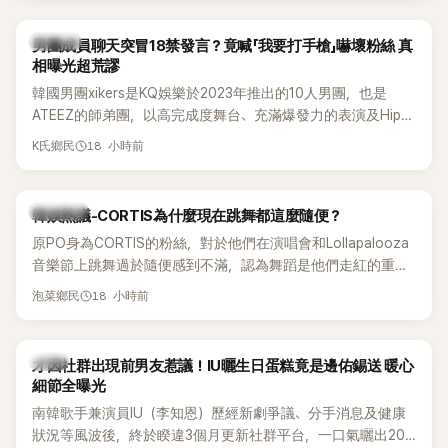
稱的孝琳，近日在社群分享與「排球女王」金軟景聚餐的日常，
不僅展現兩人多年不變的好交情，她幾乎素顏入鏡的真實模
K-POP
男團成員聊天突冒18禁發言？竟喊「我要打手槍」嚇壞粉絲 真
樣，也意外掀起網友熱議。
相曝光超荒謬
韓國男團xikers是KQ娛樂於2023年推出的10人男團，也是
ATEEZ的師弟團，以高完成度舞台、充滿爆發力的表演及Hip-
Hop風格聞名，出道後迅速累積大批海內外粉絲，近年也陸續
18 小時前
K氏鄉民
登上Lollapalooza等國際大型音樂節，展現新生代男團的舞台
實力。
熱議討論
韓娛熱議-CORTIS為什麼現在跳舞都這麼隨便？
原PO身為CORTIS的粉絲，對於他們在演唱會和Lollapalooza
音樂節上跳舞過於隨便感到不滿，認為舞蹈是他們走紅的重要
原因，希望他們能更認真地表演。
18 小時前
泡菜鄉民
韓星
才因社群出現前男友惹議！IU曬生日蛋糕竟是邊佑錫送 暖心
細節全曝光
南韓歌手兼演員IU（李知恩）歷經新劇爭議、分手消息及健康
狀況等風波後，終於睽違3個月更新社群平台，一口氣曬出20