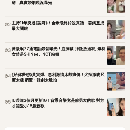
應 真實婚姻現況曝光
主持11年突退《認哥》！金希澈終於說真話 姜鎬童成
02
最大關鍵
黃晸珉77通電話錄音曝光！崩潰喊「拜託放過我」 爆料
03
女曾是SHINee、NCT站姐
《給你夢想》黃寅燁、惠利激情床戲瘋傳！火辣激吻尺
04
度太猛 網驚：韓劇太敢拍
IU睽違3個月更新IG！背景音樂竟是前男友的歌 對方
05
才認愛小18歲新歡