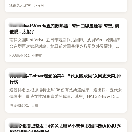
張近況照，讓大批粉絲又驚又喜。其中，一張生日蛋糕照意外
20 小時前
江南美人
掀起熱議，不僅送禮人的身分曝光，就連貼文背景音樂也被眼
尖網友發現暗藏玄機，在韓網引發兩波討論。
K-POP
Red Velvet Wendy直拍掀熱議！臀部曲線遭疑靠「臀墊」 網
傻眼：太假了
南韓女團Red Velvet近日帶著新作品回歸，成員Wendy卻因舞
台造型再次掀起討論。她日前才因暴瘦身形受到外界關注，又
被質疑在舞台上使用臀墊，如今最新打歌舞台曝光後，再度因
21 小時前
K氏鄉民
身形比例引發熱議。
熱議討論
韓娛熱議-Twitter發起的第4、5代女團成員「女同志天菜」排
行榜
這份排名是根據推特上5336份有效票選結果，選出四、五代女
偶像中，最受女性粉絲喜愛的成員。其中，HATS2HEARTS成
員包攬了前三名，展現了她們在女性社群中的高人氣。
1 天前
泡菜鄉民
韓星
毫無交集竟成摯友！《爸爸去哪》「小哭包」民國同遊AKMU秀