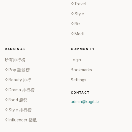
K-Travel
K-Style
K-Biz
K-Medi
RANKINGS
COMMUNITY
所有排行榜
Login
K-Pop 話題榜
Bookmarks
K-Beauty 排行
Settings
K-Drama 排行榜
CONTACT
K-Food 趨勢
admin@kagit.kr
K-Style 排行榜
K-Influencer 指數