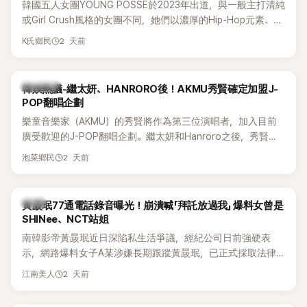
韓國五人女團YOUNG POSSE於2023年出道，與一般主打清純
或Girl Crush風格的女團不同，她們以濃厚的Hip-Hop元素、自
創Rap及成員親自參與創作為特色，MV也融入美式街頭、塗
2 天前
K氏鄉民
鴉、滑板等文化元素。雖然並非出身四大經紀公司，仍憑藉鮮
明的音樂風格，在海外尤其是歐美市場累積不少人氣，逐漸成
為第五代女團中極具辨識度的新生代代表之一。
熱議討論
韓娛熱議-繼太妍、HANRORO後！AKMU秀賢確定加盟J-
POP翻唱企劃
樂童音樂家（AKMU）的秀賢將作為第三位演唱者，加入目前
廣受歡迎的J-POP翻唱企劃。繼太妍和Hanroro之後，秀賢已
獲選為第三首翻唱歌曲的主唱，並於近期完成錄音。
2 天前
泡菜鄉民
韓星
黃晸珉77通電話錄音曝光！崩潰喊「拜託放過我」 爆料女曾是
SHINee、NCT站姐
南韓影帝黃晸珉近日深陷私生活爭議，經紀公司日前強硬表
示，網路爆料女子A某涉嫌長期跟蹤黃晸珉，已正式採取法律
行動。不過，A並未停止發聲，持續透過社群平台公開爆料，反
2 天前
江南美人
駁經紀公司的說法，強調兩人一直維持雙向聯繫，並非外界所
稱的單方面騷擾。如今，韓媒《Dispatch》再曝光雙方77通電話