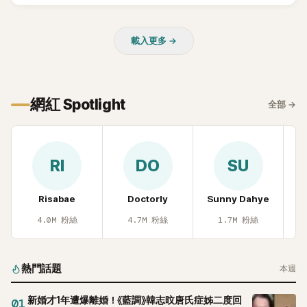
近況照意外掀起熱議，不是因為仙氣十足的美貌，而是藏在纖
細身材下的超狂背肌與肩膀線條，反差感十足，讓不少網友看
載入更多 →
傻直呼：「原來她身材這麼猛！」
網紅 Spotlight
全部
→
RI
DO
SU
Risabae
Doctorly
Sunny Dahye
H
4.0M
粉絲
4.7M
粉絲
1.7M
粉絲
熱門話題
本週
新婚才1年遭爆離婚！《藍調》韓志旼唐氏症姊二度回
01