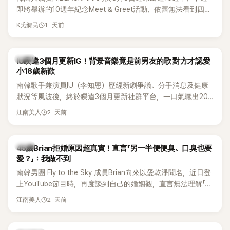
即將舉辦的10週年紀念Meet & Greet活動，依舊無法看到四人
合體。根據韓媒《MyDaily》7日報導，當天將由Jisoo（智秀）、
1 天前
K氏鄉民
Rosé與Jennie出席，Lisa則因行程安排確定缺席，再度引發粉
絲熱議。
韓星
IU睽違3個月更新IG！背景音樂竟是前男友的歌 對方才認愛
小18歲新歡
南韓歌手兼演員IU（李知恩）歷經新劇爭議、分手消息及健康
狀況等風波後，終於睽違3個月更新社群平台，一口氣曬出20
張近況照，讓大批粉絲又驚又喜。不過，比起照片本身，更引
2 天前
江南美人
發熱議的是，她竟選用前男友張基河所屬樂團的歌曲作為背景
音樂，意外掀起韓網討論。
韓星
45歲Brian拒婚原因超真實！直言「另一半便便臭、口臭也要
愛？」：我做不到
南韓男團 Fly to the Sky 成員Brian向來以愛乾淨聞名，近日登
上YouTube節目時，再度談到自己的婚姻觀，直言無法理解「連
另一半的口臭、便便臭都要愛」這種說法，更大方表明自己是不
2 天前
江南美人
婚主義者，一番超直白發言掀起熱議。