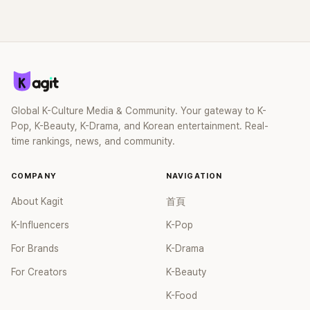
Global K-Culture Media & Community. Your gateway to K-
Pop, K-Beauty, K-Drama, and Korean entertainment. Real-
time rankings, news, and community.
COMPANY
NAVIGATION
About Kagit
首頁
K-Influencers
K-Pop
For Brands
K-Drama
For Creators
K-Beauty
K-Food