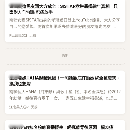
的錄音內容，而A也首度承認自己過去曾是SHINee、NCT等偶
K-POP
遭閨蜜搶男友還大方成全！SISTAR孝琳親揭當年真相 只
像團體的「站姐」，事件持續延燒。
因對方「1句話」忍痛放手
南韓女團SISTAR出身的孝琳近日登上YouTube節目，大方分享
自己的戀愛觀，更首度坦承過去曾遭最好的朋友搶走男友。她
表示，當時選擇瀟灑放手，但如果同樣的事情現在再發生，「我
2 天前
K氏鄉民
絕對不會坐視不管」，直率發言掀起熱議。
廣告
韓星
星首曝嫁HAHA關鍵原因！一句話徹底打動她 網全被暖哭：
換我也想嫁
南韓藝人HAHA（河東勳）與歌手星（별，本名金高恩）於2012
年結婚，婚後育有兩子一女，一家五口生活幸福美滿，也是韓
國演藝圈公認的模範夫妻。近日，星首度公開當年決定嫁給
2 天前
江南美人
HAHA的關鍵原因，竟是一句讓她至今仍難忘的話，也成為她
點頭步入婚姻的最大理由。
K-POP
ENHYPEN知名粉絲直播輕生！網瘋猜背後原因 親友痛