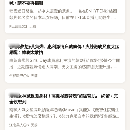
喊：請不要再揣測
韓國近日發生一起令人震驚的悲劇。一名在ENHYPEN粉絲圈
頗具知名度的日本籍女粉絲，日前在TikTok直播期間輕生，最
終不幸身亡，消息曝光後震驚韓網，也讓不少粉絲湧入社群平
2 天前
K氏鄉民
台哀悼。事發後，死者親友也陸續出面證實噩耗，並呼籲外界
停止揣測，盼逝者安息。
韓劇
《給你夢想》黃寅燁、惠利激情床戲瘋傳！火辣激吻尺度太猛
網驚：韓劇太敢拍
由黃寅燁與Girls' Day成員惠利主演的韓劇《給你夢想》於今年開
播，近期隨著劇情進入高潮，男女主角的感情線快速升溫。最
新播出的第8集不僅上演火辣吻戲，更接連出現床戲橋段，讓
3 天前
年糕歐巴
相關片段在網路上瘋傳，引發觀眾熱烈討論。
韓星
清純女神藏反差身材！高胤禎露背洩「超猛背肌」 網驚：完
全沒想到
南韓人氣女星高胤禎近年憑藉《Moving 異能》、《機智住院醫生
生活》、《愛情怎麼翻譯？》、《努力克服自卑的我們》等多部熱門
作品，躍升為韓劇新一代女神代表，不僅演技備受肯定，精緻
3 天前
江南美人
五官與清新空靈的氣質也擄獲大批粉絲。近日，她因分享一組