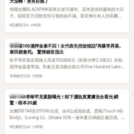
大逆轉：更有好感了
韓國女團BLACKPINK迎來出道10週年，原本是值得慶祝的大日
子，卻因官方活動安排引發粉絲不滿，甚至傳出有人持高爾夫
球桿到YG娛樂大樓鬧事。Jisoo今（8日）也親自發文向BLINK
4 小時前
K氏鄉民
道歉，坦言這次紀念日「好像是充滿歉意的一天」。
韓星
李昇基105億押金拿不回！女代表失控放狠話「再爆李昇基、
泰民都會死」 驚悚錄音流出
歌手李昇基近期捲入高達105億韓元（約新台幣2.3億元）的租
屋押金返還爭議，對象正是演藝企劃公司One Hundred Label
代表車佳媛(차가원)。如今事件再掀風波，YouTuber李鎮浩公開
5 小時前
年糕歐巴
一段與車佳媛過去的通話錄音，當中出現「李昇基身邊的人會全
部死掉」等激烈言論，引發外界譁然。
K-POP
SISTAR孝琳罕見素顏曝光！卸下濃妝真實膚況全看光 網
驚：根本20歲
女團SISTAR於2010年出道，由4位成員組成，憑藉〈Touch My
Body〉、〈Loving U〉、〈Shake It〉等一連串夏日神曲紅遍亞洲，
獲封「夏日女王」。不過，團體在出道滿7年後宣布解散，成員各
18 小時前
K氏鄉民
自投入個人演藝事業。向來以性感火辣形象和強大舞台氣場著