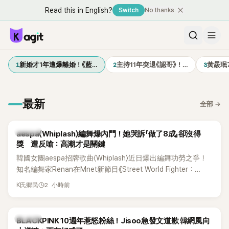
Read this in English?
Switch
No thanks
1
2
3
新婚才1年遭爆離婚！《藍…
主持11年突退《認哥》！…
黃晸珉
最新
全部
→
K-POP
aespa〈Whiplash〉編舞爆內鬥！她哭訴「做了8成」卻沒得
獎 遭反嗆：高潮才是關鍵
韓國女團aespa招牌歌曲〈Whiplash〉近日爆出編舞功勞之爭！
知名編舞家Renan在Mnet新節目《Street World Fighter：
Directors' War》預告中，公開談及自己在〈Whiplash〉編舞上的
2 小時前
K氏鄉民
貢獻，直言明明自己完成約8成舞蹈，2025 KOREA Awards「年
度編舞大賞」卻由Lachica拿走，讓她至今仍感到相當不平。
K-POP
BLACKPINK 10週年惹怒粉絲！Jisoo急發文道歉 韓網風向