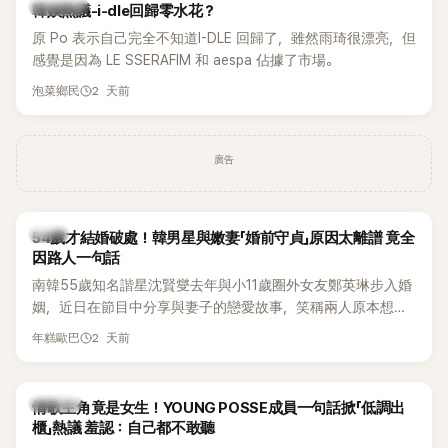
熱議討論
韓娛熱議-i-dle回歸零水花？
原 Po 表示自己完全不知道I-DLE 回歸了，雖然雨琦很漂亮，但
感覺是因為 LE SSERAFIM 和 aespa 佔據了市場。
2 天前
泡菜鄉民
廣告
韓星
54歲才結婚破處！韓男星與嫩妻「婚前守貞」原因太離譜 竟全
因路人一句話
南韓55歲知名諧星沈賢燮去年與小11歲圈外女友鄭英琳步入婚
姻，近日在節目中分享與妻子的戀愛故事，笑稱兩人原本想享
受兩人世界，沒想到站在飯店門口時竟被路人認出，還一路替
2 天前
年糕歐巴
他們加油打氣，讓他害羞到最後直接放棄進飯店，意外成了婚
前一直堅守「婚前守貞」的原因之一。
K-POP
情歌主角竟是女生！YOUNG POSSE成員一句話掀「低調出
櫃」熱議 羞認：自己都不敢聽