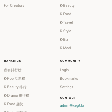
For Creators
K-Beauty
K-Food
K-Travel
K-Style
K-Biz
K-Medi
RANKINGS
COMMUNITY
所有排行榜
Login
K-Pop 話題榜
Bookmarks
K-Beauty 排行
Settings
K-Drama 排行榜
CONTACT
K-Food 趨勢
admin@kagit.kr