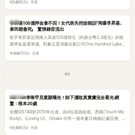
1 天前
K氏鄉民
道歉，坦言這次紀念日「好像是充滿歉意的一天」。
韓星
李昇基105億押金拿不回！女代表失控放狠話「再爆李昇基、
泰民都會死」 驚悚錄音流出
歌手李昇基近期捲入高達105億韓元（約新台幣2.3億元）的租
屋押金返還爭議，對象正是演藝企劃公司One Hundred Label
代表車佳媛(차가원)。如今事件再掀風波，YouTuber李鎮浩公開
1 天前
年糕歐巴
一段與車佳媛過去的通話錄音，當中出現「李昇基身邊的人會全
部死掉」等激烈言論，引發外界譁然。
廣告
K-POP
SISTAR孝琳罕見素顏曝光！卸下濃妝真實膚況全看光 網
驚：根本20歲
女團SISTAR於2010年出道，由4位成員組成，憑藉〈Touch My
Body〉、〈Loving U〉、〈Shake It〉等一連串夏日神曲紅遍亞洲，
獲封「夏日女王」。不過，團體在出道滿7年後宣布解散，成員各
2 天前
K氏鄉民
自投入個人演藝事業。向來以性感火辣形象和強大舞台氣場著