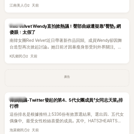
張近況照，讓大批粉絲又驚又喜。其中，一張生日蛋糕照意外
2 天前
江南美人
掀起熱議，不僅送禮人的身分曝光，就連貼文背景音樂也被眼
尖網友發現暗藏玄機，在韓網引發兩波討論。
K-POP
Red Velvet Wendy直拍掀熱議！臀部曲線遭疑靠「臀墊」 網
傻眼：太假了
南韓女團Red Velvet近日帶著新作品回歸，成員Wendy卻因舞
台造型再次掀起討論。她日前才因暴瘦身形受到外界關注，又
被質疑在舞台上使用臀墊，如今最新打歌舞台曝光後，再度因
2 天前
K氏鄉民
身形比例引發熱議。
廣告
熱議討論
韓娛熱議-Twitter發起的第4、5代女團成員「女同志天菜」排
行榜
這份排名是根據推特上5336份有效票選結果，選出四、五代女
偶像中，最受女性粉絲喜愛的成員。其中，HATS2HEARTS成
員包攬了前三名，展現了她們在女性社群中的高人氣。
2 天前
泡菜鄉民