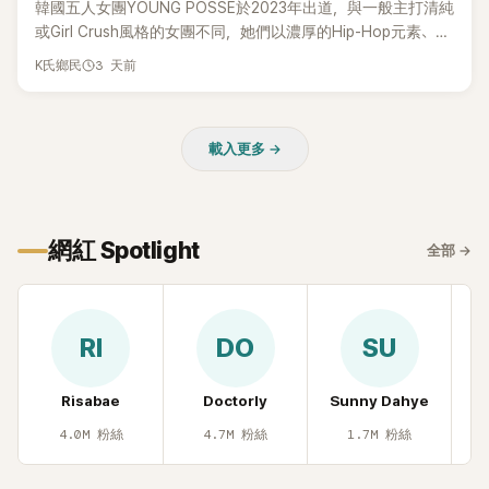
韓國五人女團YOUNG POSSE於2023年出道，與一般主打清純
或Girl Crush風格的女團不同，她們以濃厚的Hip-Hop元素、自
創Rap及成員親自參與創作為特色，MV也融入美式街頭、塗
3 天前
K氏鄉民
鴉、滑板等文化元素。雖然並非出身四大經紀公司，仍憑藉鮮
明的音樂風格，在海外尤其是歐美市場累積不少人氣，逐漸成
為第五代女團中極具辨識度的新生代代表之一。
載入更多 →
網紅 Spotlight
全部
→
RI
DO
SU
Risabae
Doctorly
Sunny Dahye
H
4.0M
粉絲
4.7M
粉絲
1.7M
粉絲