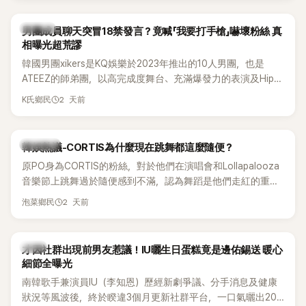
稱的孝琳，近日在社群分享與「排球女王」金軟景聚餐的日常，
不僅展現兩人多年不變的好交情，她幾乎素顏入鏡的真實模
K-POP
男團成員聊天突冒18禁發言？竟喊「我要打手槍」嚇壞粉絲 真
樣，也意外掀起網友熱議。
相曝光超荒謬
韓國男團xikers是KQ娛樂於2023年推出的10人男團，也是
ATEEZ的師弟團，以高完成度舞台、充滿爆發力的表演及Hip-
Hop風格聞名，出道後迅速累積大批海內外粉絲，近年也陸續
2 天前
K氏鄉民
登上Lollapalooza等國際大型音樂節，展現新生代男團的舞台
實力。
熱議討論
韓娛熱議-CORTIS為什麼現在跳舞都這麼隨便？
原PO身為CORTIS的粉絲，對於他們在演唱會和Lollapalooza
音樂節上跳舞過於隨便感到不滿，認為舞蹈是他們走紅的重要
原因，希望他們能更認真地表演。
2 天前
泡菜鄉民
韓星
才因社群出現前男友惹議！IU曬生日蛋糕竟是邊佑錫送 暖心
細節全曝光
南韓歌手兼演員IU（李知恩）歷經新劇爭議、分手消息及健康
狀況等風波後，終於睽違3個月更新社群平台，一口氣曬出20