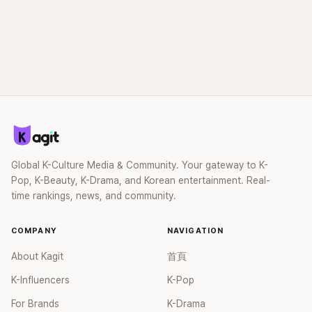
Global K-Culture Media & Community. Your gateway to K-
Pop, K-Beauty, K-Drama, and Korean entertainment. Real-
time rankings, news, and community.
COMPANY
NAVIGATION
About Kagit
首頁
K-Influencers
K-Pop
For Brands
K-Drama