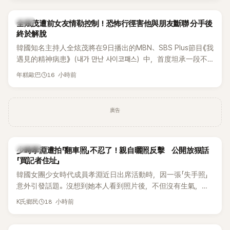
開露面。
韓星
全炫茂遭前女友情勒控制！恐怖行徑害他與朋友斷聯 分手後
終於解脫
韓國知名主持人全炫茂將在9日播出的MBN、SBS Plus節目《我
遇見的精神病患》（내가 만난 사이코패스）中，首度坦承一段不
堪回首的戀愛經歷，自爆曾遭前女友過度控制，不僅走到哪都
16 小時前
年糕歐巴
得開視訊報備，最後甚至因此和朋友失去聯絡，分手後朋友的
一句「歡迎回來」，更讓他至今印象深刻。
廣告
K-POP
少時孝淵遭拍「翻車照」不忍了！親自曬照反擊 公開放狠話
「買記者住址」
韓國女團少女時代成員孝淵近日出席活動時，因一張「失手照」
意外引發話題。沒想到她本人看到照片後，不但沒有生氣，反
而親自把照片放上IG限時動態開玩笑，甚至幽默喊話要「買記者
18 小時前
K氏鄉民
的住址」，讓網友全笑翻。