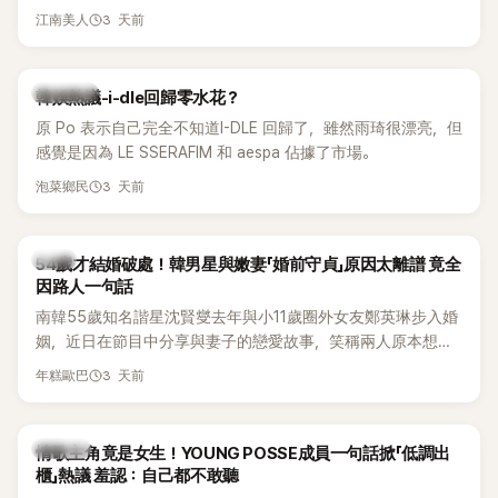
另一半的口臭、便便臭都要愛」這種說法，更大方表明自己是不
3 天前
江南美人
婚主義者，一番超直白發言掀起熱議。
熱議討論
韓娛熱議-i-dle回歸零水花？
原 Po 表示自己完全不知道I-DLE 回歸了，雖然雨琦很漂亮，但
感覺是因為 LE SSERAFIM 和 aespa 佔據了市場。
3 天前
泡菜鄉民
韓星
54歲才結婚破處！韓男星與嫩妻「婚前守貞」原因太離譜 竟全
因路人一句話
南韓55歲知名諧星沈賢燮去年與小11歲圈外女友鄭英琳步入婚
姻，近日在節目中分享與妻子的戀愛故事，笑稱兩人原本想享
受兩人世界，沒想到站在飯店門口時竟被路人認出，還一路替
3 天前
年糕歐巴
他們加油打氣，讓他害羞到最後直接放棄進飯店，意外成了婚
前一直堅守「婚前守貞」的原因之一。
K-POP
情歌主角竟是女生！YOUNG POSSE成員一句話掀「低調出
櫃」熱議 羞認：自己都不敢聽