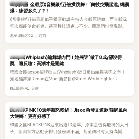
熱議討論
韓娛熱議-金載原《音樂銀行》被拱跳舞！「舞技突飛猛進」網讚
爆：練習多久了？！
《音樂銀行》節目組似乎很喜歡讓主持人金載原跳舞，而金載沅
每次都能使命必達，甚至舞技還進步不少。觀眾們也發現製作
單位對此樂此不疲。
20 小時前
泡菜鄉民
K-POP
aespa〈Whiplash〉編舞爆內鬥！她哭訴「做了8成」卻沒得
獎 遭反嗆：高潮才是關鍵
韓國女團aespa招牌歌曲〈Whiplash〉近日爆出編舞功勞之爭！
知名編舞家Renan在Mnet新節目《Street World Fighter：
Directors' War》預告中，公開談及自己在〈Whiplash〉編舞上的
1 天前
K氏鄉民
貢獻，直言明明自己完成約8成舞蹈，2025 KOREA Awards「年
度編舞大賞」卻由Lachica拿走，讓她至今仍感到相當不平。
K-POP
BLACKPINK 10週年惹怒粉絲！Jisoo急發文道歉 韓網風向
大逆轉：更有好感了
韓國女團BLACKPINK迎來出道10週年，原本是值得慶祝的大日
子，卻因官方活動安排引發粉絲不滿，甚至傳出有人持高爾夫
球桿到YG娛樂大樓鬧事。Jisoo今（8日）也親自發文向BLINK