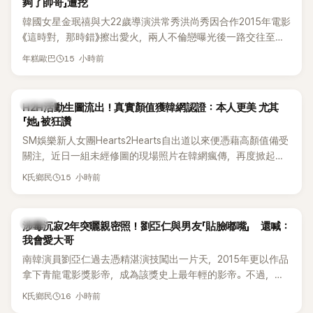
夠了帥哥」遭挖
韓國女星金珉禧與大22歲導演洪常秀洪尚秀因合作2015年電影
《這時對，那時錯》擦出愛火，兩人不倫戀曝光後一路交往至
今，戀情已持續近10年，並於去年迎來兩人的兒子。金珉禧也
15 小時前
年糕歐巴
將透過洪常秀執導的新片《無處安放我的眼睛》（暫譯，
Nowhere To Lay My Eyes）正式回歸大銀幕，這也是她產後
首度以演員身分復出。不過，新片尚未上映，她9年前電影中的
K-POP
H2H活動生圖流出！真實顏值獲韓網認證：本人更美 尤其
一句台詞卻突然被韓網翻出，意外再度掀起熱議。
「她」被狂讚
SM娛樂新人女團Hearts2Hearts自出道以來便憑藉高顏值備受
關注，近日一組未經修圖的現場照片在韓網瘋傳，再度掀起熱
烈討論，不少看過本人的網友更直呼：「真人比照片還漂亮！」
15 小時前
K氏鄉民
韓星
涉毒沉寂2年突曬親密照！劉亞仁與男友「貼臉嘟嘴」 還喊：
我會愛大哥
南韓演員劉亞仁過去憑精湛演技闖出一片天，2015年更以作品
拿下青龍電影獎影帝，成為該獎史上最年輕的影帝。不過，他
2023年爆出涉毒風波後，演藝事業受到重創，後續又牽扯與男
16 小時前
K氏鄉民
性友人崔河那之間的相關爭議，近年幾乎淡出演藝圈，鮮少公