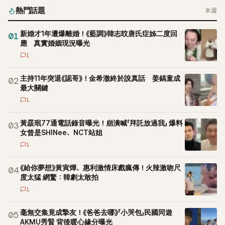
熱門話題
本週
新婚才1年遭爆離婚！《藍調》韓志旼唐氏症姊二度回
01
應 真實婚姻現況曝光
1
主持11年突退《認哥》！金希澈終於說真話 姜鎬童成
02
最大關鍵
1
黃晸珉77通電話錄音曝光！崩潰喊「拜託放過我」 爆料
03
女曾是SHINee、NCT站姐
1
《給你夢想》黃寅燁、惠利激情床戲瘋傳！火辣激吻尺
04
度太猛 網驚：韓劇太敢拍
1
毫無交集竟成摯友！《爸爸去哪》「小哭包」民國同遊
05
AKMU秀賢 背後暖心緣分曝光