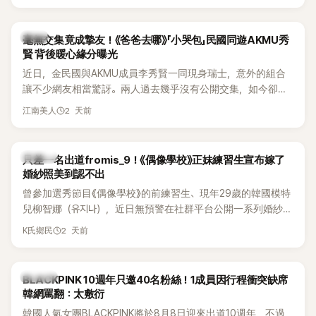
韓星
毫無交集竟成摯友！《爸爸去哪》「小哭包」民國同遊AKMU秀
賢 背後暖心緣分曝光
近日，金民國與AKMU成員李秀賢一同現身瑞士，意外的組合
讓不少網友相當驚訝。兩人過去幾乎沒有公開交集，如今卻一
起踏上瑞士之旅，也讓粉絲紛紛好奇：「他們到底是怎麼認識
2 天前
江南美人
的？」
K-POP
只差一名出道fromis_9！《偶像學校》正妹練習生宣布嫁了
婚紗照美到認不出
曾參加選秀節目《偶像學校》的前練習生、現年29歲的韓國模特
兒柳智娜（유지나），近日無預警在社群平台公開一系列婚紗
照，親自宣布即將步入婚姻，消息曝光後讓不少曾追看節目的
2 天前
K氏鄉民
粉絲又驚又喜，紛紛送上祝福。
K-POP
BLACKPINK 10週年只邀40名粉絲！1成員因行程衝突缺席
韓網罵翻：太敷衍
韓國人氣女團BLACKPINK將於8月8日迎來出道10週年，不過