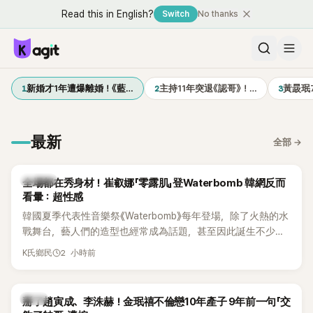
Read this in English?
Switch
No thanks
1
2
3
新婚才1年遭爆離婚！《藍…
主持11年突退《認哥》！…
黃晸珉
最新
全部
→
K-POP
全場都在秀身材！崔叡娜「零露肌」登Waterbomb 韓網反而
看暈：超性感
韓國夏季代表性音樂祭《Waterbomb》每年登場，除了火熱的水
戰舞台，藝人們的造型也經常成為話題，甚至因此誕生不少
「Waterbomb女神」、「Waterbomb男神」。過去包括泫雅、宣
2 小時前
K氏鄉民
美、請夏、BLACKPINK成員及權恩妃等人，都曾憑藉性感舞台
掀起熱烈討論。
韓星
掰了趙寅成、李洙赫！金珉禧不倫戀10年產子 9年前一句「交