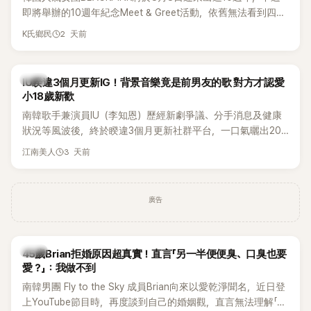
即將舉辦的10週年紀念Meet & Greet活動，依舊無法看到四人
合體。根據韓媒《MyDaily》7日報導，當天將由Jisoo（智秀）、
2 天前
K氏鄉民
Rosé與Jennie出席，Lisa則因行程安排確定缺席，再度引發粉
絲熱議。
韓星
IU睽違3個月更新IG！背景音樂竟是前男友的歌 對方才認愛
小18歲新歡
南韓歌手兼演員IU（李知恩）歷經新劇爭議、分手消息及健康
狀況等風波後，終於睽違3個月更新社群平台，一口氣曬出20
張近況照，讓大批粉絲又驚又喜。不過，比起照片本身，更引
3 天前
江南美人
發熱議的是，她竟選用前男友張基河所屬樂團的歌曲作為背景
音樂，意外掀起韓網討論。
廣告
韓星
45歲Brian拒婚原因超真實！直言「另一半便便臭、口臭也要
愛？」：我做不到
南韓男團 Fly to the Sky 成員Brian向來以愛乾淨聞名，近日登
上YouTube節目時，再度談到自己的婚姻觀，直言無法理解「連