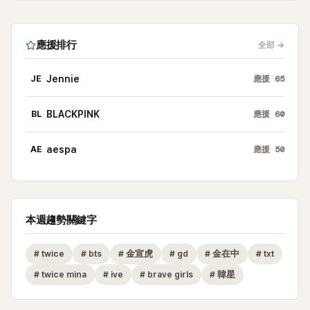
應援排行
全部
→
JE
Jennie
應援
65
BL
BLACKPINK
應援
60
AE
aespa
應援
50
本週趨勢關鍵字
#
twice
#
bts
#
金宣虎
#
gd
#
金在中
#
txt
#
twice mina
#
ive
#
brave girls
#
韓星