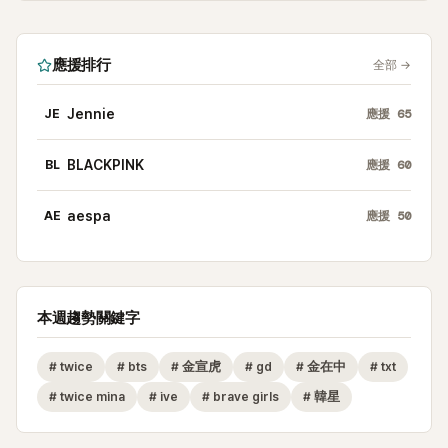
應援排行
全部
→
JE
Jennie
應援
65
BL
BLACKPINK
應援
60
AE
aespa
應援
50
本週趨勢關鍵字
#
twice
#
bts
#
金宣虎
#
gd
#
金在中
#
txt
#
twice mina
#
ive
#
brave girls
#
韓星