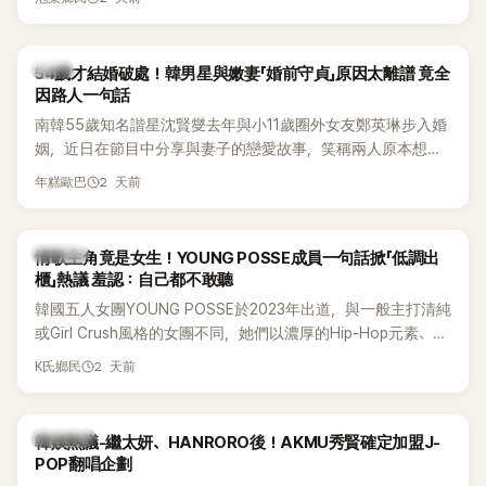
韓星
54歲才結婚破處！韓男星與嫩妻「婚前守貞」原因太離譜 竟全
因路人一句話
南韓55歲知名諧星沈賢燮去年與小11歲圈外女友鄭英琳步入婚
姻，近日在節目中分享與妻子的戀愛故事，笑稱兩人原本想享
受兩人世界，沒想到站在飯店門口時竟被路人認出，還一路替
2 天前
年糕歐巴
他們加油打氣，讓他害羞到最後直接放棄進飯店，意外成了婚
前一直堅守「婚前守貞」的原因之一。
K-POP
情歌主角竟是女生！YOUNG POSSE成員一句話掀「低調出
櫃」熱議 羞認：自己都不敢聽
韓國五人女團YOUNG POSSE於2023年出道，與一般主打清純
或Girl Crush風格的女團不同，她們以濃厚的Hip-Hop元素、自
創Rap及成員親自參與創作為特色，MV也融入美式街頭、塗
2 天前
K氏鄉民
鴉、滑板等文化元素。雖然並非出身四大經紀公司，仍憑藉鮮
明的音樂風格，在海外尤其是歐美市場累積不少人氣，逐漸成
為第五代女團中極具辨識度的新生代代表之一。
熱議討論
韓娛熱議-繼太妍、HANRORO後！AKMU秀賢確定加盟J-
POP翻唱企劃