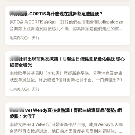
實力。
熱議討論
韓娛熱議-CORTIS為什麼現在跳舞都這麼隨便？
原PO身為CORTIS的粉絲，對於他們在演唱會和Lollapalooza
音樂節上跳舞過於隨便感到不滿，認為舞蹈是他們走紅的重要
原因，希望他們能更認真地表演。
1 天前
泡菜鄉民
韓星
才因社群出現前男友惹議！IU曬生日蛋糕竟是邊佑錫送 暖心
細節全曝光
南韓歌手兼演員IU（李知恩）歷經新劇爭議、分手消息及健康
狀況等風波後，終於睽違3個月更新社群平台，一口氣曬出20
張近況照，讓大批粉絲又驚又喜。其中，一張生日蛋糕照意外
1 天前
江南美人
掀起熱議，不僅送禮人的身分曝光，就連貼文背景音樂也被眼
尖網友發現暗藏玄機，在韓網引發兩波討論。
K-POP
Red Velvet Wendy直拍掀熱議！臀部曲線遭疑靠「臀墊」 網
傻眼：太假了
南韓女團Red Velvet近日帶著新作品回歸，成員Wendy卻因舞
台造型再次掀起討論。她日前才因暴瘦身形受到外界關注，又