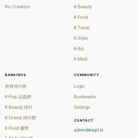
For Creators
K-Beauty
K-Food
K-Travel
K-Style
K-Biz
K-Medi
RANKINGS
COMMUNITY
所有排行榜
Login
K-Pop 話題榜
Bookmarks
K-Beauty 排行
Settings
K-Drama 排行榜
CONTACT
K-Food 趨勢
admin@kagit.kr