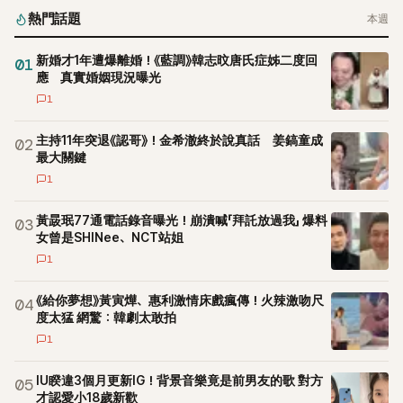
熱門話題
本週
新婚才1年遭爆離婚！《藍調》韓志旼唐氏症姊二度回
01
應 真實婚姻現況曝光
1
主持11年突退《認哥》！金希澈終於說真話 姜鎬童成
02
最大關鍵
1
黃晸珉77通電話錄音曝光！崩潰喊「拜託放過我」 爆料
03
女曾是SHINee、NCT站姐
1
《給你夢想》黃寅燁、惠利激情床戲瘋傳！火辣激吻尺
04
度太猛 網驚：韓劇太敢拍
1
IU睽違3個月更新IG！背景音樂竟是前男友的歌 對方
05
才認愛小18歲新歡