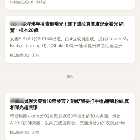
18 小時前
年糕歐巴
一段與車佳媛過去的通話錄音，當中出現「李昇基身邊的人會全
部死掉」等激烈言論，引發外界譁然。
K-POP
SISTAR孝琳罕見素顏曝光！卸下濃妝真實膚況全看光 網
驚：根本20歲
女團SISTAR於2010年出道，由4位成員組成，憑藉〈Touch My
Body〉、〈Loving U〉、〈Shake It〉等一連串夏日神曲紅遍亞洲，
獲封「夏日女王」。不過，團體在出道滿7年後宣布解散，成員各
1 天前
K氏鄉民
自投入個人演藝事業。向來以性感火辣形象和強大舞台氣場著
稱的孝琳，近日在社群分享與「排球女王」金軟景聚餐的日常，
不僅展現兩人多年不變的好交情，她幾乎素顏入鏡的真實模
廣告
樣，也意外掀起網友熱議。
K-POP
男團成員聊天突冒18禁發言？竟喊「我要打手槍」嚇壞粉絲 真
相曝光超荒謬
韓國男團xikers是KQ娛樂於2023年推出的10人男團，也是
ATEEZ的師弟團，以高完成度舞台、充滿爆發力的表演及Hip-
Hop風格聞名，出道後迅速累積大批海內外粉絲，近年也陸續
1 天前
K氏鄉民
登上Lollapalooza等國際大型音樂節，展現新生代男團的舞台