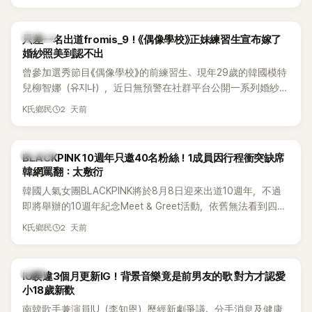
的？」
K-POP
只差一名出道fromis_9！《偶像學校》正妹練習生宣布嫁了
婚紗照美到認不出
曾參加選秀節目《偶像學校》的前練習生、現年29歲的韓國模特
兒柳智娜（유지나），近日無預警在社群平台公開一系列婚紗
照，親自宣布即將步入婚姻，消息曝光後讓不少曾追看節目的
2 天前
K氏鄉民
粉絲又驚又喜，紛紛送上祝福。
K-POP
BLACKPINK 10週年只邀40名粉絲！1成員因行程衝突缺席
韓網罵翻：太敷衍
韓國人氣女團BLACKPINK將於8月8日迎來出道10週年，不過
即將舉辦的10週年紀念Meet & Greet活動，依舊無法看到四人
合體。根據韓媒《MyDaily》7日報導，當天將由Jisoo（智秀）、
2 天前
K氏鄉民
Rosé與Jennie出席，Lisa則因行程安排確定缺席，再度引發粉
絲熱議。
韓星
IU睽違3個月更新IG！背景音樂竟是前男友的歌 對方才認愛
小18歲新歡
南韓歌手兼演員IU（李知恩）歷經新劇爭議、分手消息及健康