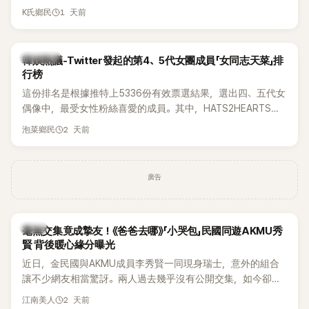
被質疑在舞台上使用臀墊，如今最新打歌舞台曝光後，再度因
1 天前
K氏鄉民
身形比例引發熱議。
熱議討論
韓娛熱議-Twitter發起的第4、5代女團成員「女同志天菜」排
行榜
這份排名是根據推特上5336份有效票選結果，選出四、五代女
偶像中，最受女性粉絲喜愛的成員。其中，HATS2HEARTS成
員包攬了前三名，展現了她們在女性社群中的高人氣。
2 天前
泡菜鄉民
廣告
韓星
毫無交集竟成摯友！《爸爸去哪》「小哭包」民國同遊AKMU秀
賢 背後暖心緣分曝光
近日，金民國與AKMU成員李秀賢一同現身瑞士，意外的組合
讓不少網友相當驚訝。兩人過去幾乎沒有公開交集，如今卻一
起踏上瑞士之旅，也讓粉絲紛紛好奇：「他們到底是怎麼認識
2 天前
江南美人