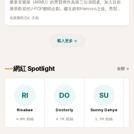
樂童音樂家（AKMU）的秀賢將作為第三位演唱者，加入目前
廣受歡迎的J-POP翻唱企劃。繼太妍和Hanroro之後，秀賢已
獲選為第三首翻唱歌曲的主唱，並於近期完成錄音。
2 天前
泡菜鄉民
載入更多 →
網紅 Spotlight
全部
→
RI
DO
SU
Risabae
Doctorly
Sunny Dahye
H
4.0M
粉絲
4.7M
粉絲
1.7M
粉絲