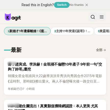
Read this in English?
Switch
No thanks
1
2
3
新婚才1年遭爆離婚！《藍…
主持11年突退《認哥》！…
黃晸珉
最新
全部
→
韓星
掰了趙寅成、李洙赫！金珉禧不倫戀10年產子 9年前一句「交
夠了帥哥」遭挖
韓國女星金珉禧與大22歲導演洪常秀洪尚秀因合作2015年電影
《這時對，那時錯》擦出愛火，兩人不倫戀曝光後一路交往至
今，戀情已持續近10年，並於去年迎來兩人的兒子。金珉禧也
7 小時前
年糕歐巴
將透過洪常秀執導的新片《無處安放我的眼睛》（暫譯，
Nowhere To Lay My Eyes）正式回歸大銀幕，這也是她產後
首度以演員身分復出。不過，新片尚未上映，她9年前電影中的
K-POP
H2H活動生圖流出！真實顏值獲韓網認證：本人更美 尤其
一句台詞卻突然被韓網翻出，意外再度掀起熱議。