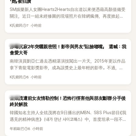
「她」被狂讚
SM娛樂新人女團Hearts2Hearts自出道以來便憑藉高顏值備受
關注，近日一組未經修圖的現場照片在韓網瘋傳，再度掀起熱
烈討論，不少看過本人的網友更直呼：「真人比照片還漂亮！」
7 小時前
K氏鄉民
韓星
涉毒沉寂2年突曬親密照！影帝與男友「貼臉嘟嘴」 還喊：我
會愛大哥
南韓演員劉亞仁過去憑精湛演技闖出一片天，2015年更以作品
拿下青龍電影獎影帝，成為該獎史上最年輕的影帝。不過，他
2023年爆出涉毒風波後，演藝事業受到重創，後續又牽扯與男
8 小時前
K氏鄉民
性友人崔河那之間的相關爭議，近年幾乎淡出演藝圈，鮮少公
開露面。
韓星
全炫茂遭前女友情勒控制！恐怖行徑害他與朋友斷聯 分手後
終於解脫
韓國知名主持人全炫茂將在9日播出的MBN、SBS Plus節目《我
遇見的精神病患》（내가 만난 사이코패스）中，首度坦承一段不
堪回首的戀愛經歷，自爆曾遭前女友過度控制，不僅走到哪都
8 小時前
年糕歐巴
得開視訊報備，最後甚至因此和朋友失去聯絡，分手後朋友的