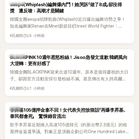
K-POP
aespa〈Whiplash〉編舞爆內鬥！她哭訴「做了8成」卻沒得
獎 遭反嗆：高潮才是關鍵
韓國女團aespa招牌歌曲〈Whiplash〉近日爆出編舞功勞之爭！
知名編舞家Renan在Mnet新節目《Street World Fighter：
Directors' War》預告中，公開談及自己在〈Whiplash〉編舞上的
15 小時前
K氏鄉民
貢獻，直言明明自己完成約8成舞蹈，2025 KOREA Awards「年
度編舞大賞」卻由Lachica拿走，讓她至今仍感到相當不平。
K-POP
BLACKPINK 10週年惹怒粉絲！Jisoo急發文道歉 韓網風向
大逆轉：更有好感了
韓國女團BLACKPINK迎來出道10週年，原本是值得慶祝的大日
子，卻因官方活動安排引發粉絲不滿，甚至傳出有人持高爾夫
球桿到YG娛樂大樓鬧事。Jisoo今（8日）也親自發文向BLINK
17 小時前
K氏鄉民
道歉，坦言這次紀念日「好像是充滿歉意的一天」。
韓星
李昇基105億押金拿不回！女代表失控放狠話「再爆李昇基、
泰民都會死」 驚悚錄音流出
歌手李昇基近期捲入高達105億韓元（約新台幣2.3億元）的租
屋押金返還爭議，對象正是演藝企劃公司One Hundred Label
代表車佳媛(차가원)。如今事件再掀風波，YouTuber李鎮浩公開