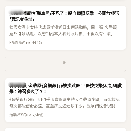
一句「歡迎回來」，更讓他至今印象深刻。
K-POP
少時孝淵遭拍「翻車照」不忍了！親自曬照反擊 公開放狠話
「買記者住址」
韓國女團少女時代成員孝淵近日出席活動時，因一張「失手照」
意外引發話題。沒想到她本人看到照片後，不但沒有生氣，反
而親自把照片放上IG限時動態開玩笑，甚至幽默喊話要「買記者
10 小時前
K氏鄉民
的住址」，讓網友全笑翻。
廣告
熱議討論
韓娛熱議-金載原《音樂銀行》被拱跳舞！「舞技突飛猛進」網讚
爆：練習多久了？！
《音樂銀行》節目組似乎很喜歡讓主持人金載原跳舞，而金載沅
每次都能使命必達，甚至舞技還進步不少。觀眾們也發現製作
單位對此樂此不疲。
13 小時前
泡菜鄉民