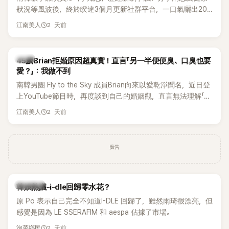
狀況等風波後，終於睽違3個月更新社群平台，一口氣曬出20
張近況照，讓大批粉絲又驚又喜。不過，比起照片本身，更引
2 天前
江南美人
發熱議的是，她竟選用前男友張基河所屬樂團的歌曲作為背景
音樂，意外掀起韓網討論。
韓星
45歲Brian拒婚原因超真實！直言「另一半便便臭、口臭也要
愛？」：我做不到
南韓男團 Fly to the Sky 成員Brian向來以愛乾淨聞名，近日登
上YouTube節目時，再度談到自己的婚姻觀，直言無法理解「連
另一半的口臭、便便臭都要愛」這種說法，更大方表明自己是不
2 天前
江南美人
婚主義者，一番超直白發言掀起熱議。
廣告
熱議討論
韓娛熱議-i-dle回歸零水花？
原 Po 表示自己完全不知道I-DLE 回歸了，雖然雨琦很漂亮，但
感覺是因為 LE SSERAFIM 和 aespa 佔據了市場。
2 天前
泡菜鄉民