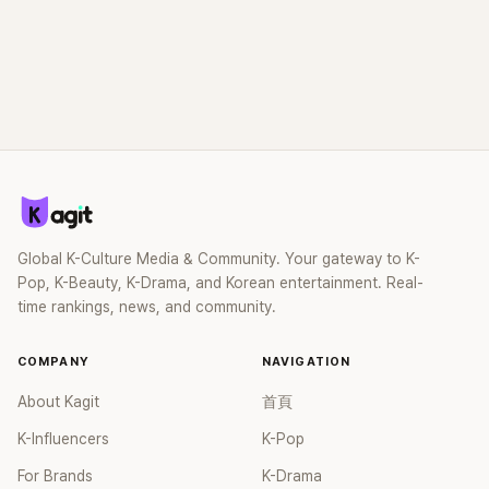
Global K-Culture Media & Community. Your gateway to K-
Pop, K-Beauty, K-Drama, and Korean entertainment. Real-
time rankings, news, and community.
COMPANY
NAVIGATION
About Kagit
首頁
K-Influencers
K-Pop
For Brands
K-Drama