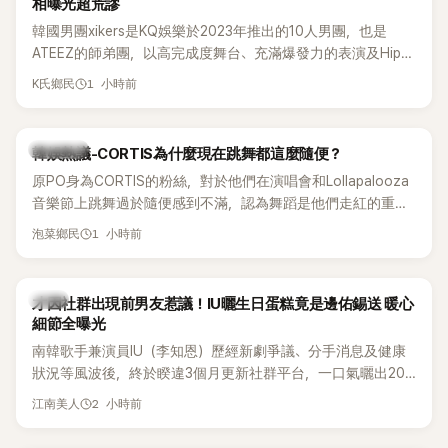
相曝光超荒謬
韓國男團xikers是KQ娛樂於2023年推出的10人男團，也是
ATEEZ的師弟團，以高完成度舞台、充滿爆發力的表演及Hip-
Hop風格聞名，出道後迅速累積大批海內外粉絲，近年也陸續
1 小時前
K氏鄉民
登上Lollapalooza等國際大型音樂節，展現新生代男團的舞台
實力。
熱議討論
韓娛熱議-CORTIS為什麼現在跳舞都這麼隨便？
原PO身為CORTIS的粉絲，對於他們在演唱會和Lollapalooza
音樂節上跳舞過於隨便感到不滿，認為舞蹈是他們走紅的重要
原因，希望他們能更認真地表演。
1 小時前
泡菜鄉民
韓星
才因社群出現前男友惹議！IU曬生日蛋糕竟是邊佑錫送 暖心
細節全曝光
南韓歌手兼演員IU（李知恩）歷經新劇爭議、分手消息及健康
狀況等風波後，終於睽違3個月更新社群平台，一口氣曬出20
張近況照，讓大批粉絲又驚又喜。其中，一張生日蛋糕照意外
2 小時前
江南美人
掀起熱議，不僅送禮人的身分曝光，就連貼文背景音樂也被眼
尖網友發現暗藏玄機，在韓網引發兩波討論。