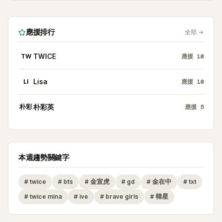
應援排行
全部
→
TW
TWICE
應援
10
LI
Lisa
應援
10
朴彩
朴彩英
應援
5
本週趨勢關鍵字
#
twice
#
bts
#
金宣虎
#
gd
#
金在中
#
txt
#
twice mina
#
ive
#
brave girls
#
韓星