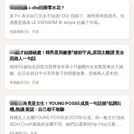
熱議討論
韓娛熱議-i-dle回歸零水花？
原 Po 表示自己完全不知道I-DLE 回歸了，雖然雨琦很漂亮，但
感覺是因為 LE SSERAFIM 和 aespa 佔據了市場。
1 天前
泡菜鄉民
韓星
54歲才結婚破處！韓男星與嫩妻「婚前守貞」原因太離譜 竟全
因路人一句話
南韓55歲知名諧星沈賢燮去年與小11歲圈外女友鄭英琳步入婚
姻，近日在節目中分享與妻子的戀愛故事，笑稱兩人原本想享
受兩人世界，沒想到站在飯店門口時竟被路人認出，還一路替
1 天前
年糕歐巴
他們加油打氣，讓他害羞到最後直接放棄進飯店，意外成了婚
前一直堅守「婚前守貞」的原因之一。
K-POP
情歌主角竟是女生！YOUNG POSSE成員一句話掀「低調出
櫃」熱議 羞認：自己都不敢聽
韓國五人女團YOUNG POSSE於2023年出道，與一般主打清純
或Girl Crush風格的女團不同，她們以濃厚的Hip-Hop元素、自
創Rap及成員親自參與創作為特色，MV也融入美式街頭、塗
1 天前
K氏鄉民