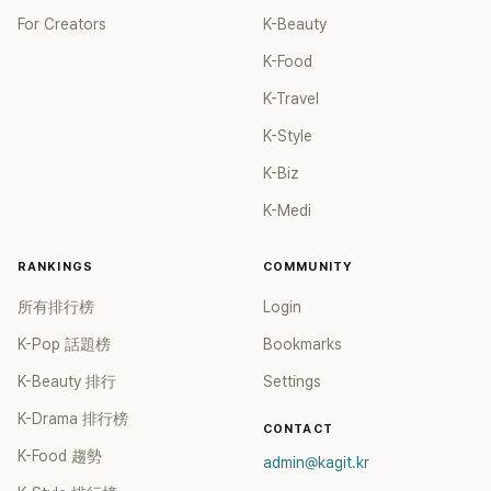
For Creators
K-Beauty
K-Food
K-Travel
K-Style
K-Biz
K-Medi
RANKINGS
COMMUNITY
所有排行榜
Login
K-Pop 話題榜
Bookmarks
K-Beauty 排行
Settings
K-Drama 排行榜
CONTACT
K-Food 趨勢
admin@kagit.kr