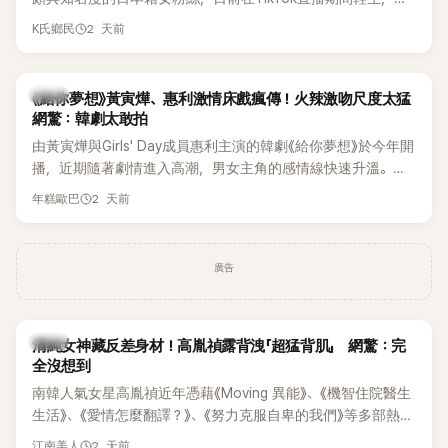
終不幸身亡，消息曝光後震驚韓網，也讓不少粉絲湧入社群平
2 天前
K氏鄉民
台哀悼。事發後，死者親友也陸續出面證實噩耗，並呼籲外界
停止揣測，盼逝者安息。
韓劇
《給你夢想》黃寅燁、惠利激情床戲瘋傳！火辣激吻尺度太猛
網驚：韓劇太敢拍
由黃寅燁與Girls' Day成員惠利主演的韓劇《給你夢想》於今年開
播，近期隨著劇情進入高潮，男女主角的感情線快速升溫。最
新播出的第8集不僅上演火辣吻戲，更接連出現床戲橋段，讓
2 天前
年糕歐巴
相關片段在網路上瘋傳，引發觀眾熱烈討論。
廣告
韓星
清純女神藏反差身材！高胤禎露背洩「超猛背肌」 網驚：完
全沒想到
南韓人氣女星高胤禎近年憑藉《Moving 異能》、《機智住院醫生
生活》、《愛情怎麼翻譯？》、《努力克服自卑的我們》等多部熱門
作品，躍升為韓劇新一代女神代表，不僅演技備受肯定，精緻
2 天前
江南美人