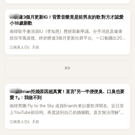
Rosé與Jennie出席，Lisa則因行程安排確定缺席，再度引發粉
絲熱議。
韓星
IU睽違3個月更新IG！背景音樂竟是前男友的歌 對方才認愛
小18歲新歡
南韓歌手兼演員IU（李知恩）歷經新劇爭議、分手消息及健康
狀況等風波後，終於睽違3個月更新社群平台，一口氣曬出20
張近況照，讓大批粉絲又驚又喜。不過，比起照片本身，更引
1 天前
江南美人
發熱議的是，她竟選用前男友張基河所屬樂團的歌曲作為背景
音樂，意外掀起韓網討論。
廣告
韓星
45歲Brian拒婚原因超真實！直言「另一半便便臭、口臭也要
愛？」：我做不到
南韓男團 Fly to the Sky 成員Brian向來以愛乾淨聞名，近日登
上YouTube節目時，再度談到自己的婚姻觀，直言無法理解「連
另一半的口臭、便便臭都要愛」這種說法，更大方表明自己是不
1 天前
江南美人
婚主義者，一番超直白發言掀起熱議。