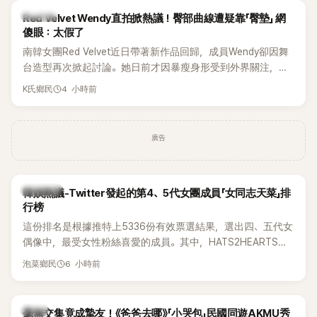
K-POP
Red Velvet Wendy直拍掀熱議！臀部曲線遭疑靠「臀墊」 網
傻眼：太假了
南韓女團Red Velvet近日帶著新作品回歸，成員Wendy卻因舞
台造型再次掀起討論。她日前才因暴瘦身形受到外界關注，又
被質疑在舞台上使用臀墊，如今最新打歌舞台曝光後，再度因
4 小時前
K氏鄉民
身形比例引發熱議。
廣告
熱議討論
韓娛熱議-Twitter發起的第4、5代女團成員「女同志天菜」排
行榜
這份排名是根據推特上5336份有效票選結果，選出四、五代女
偶像中，最受女性粉絲喜愛的成員。其中，HATS2HEARTS成
員包攬了前三名，展現了她們在女性社群中的高人氣。
6 小時前
泡菜鄉民
韓星
毫無交集竟成摯友！《爸爸去哪》「小哭包」民國同遊AKMU秀