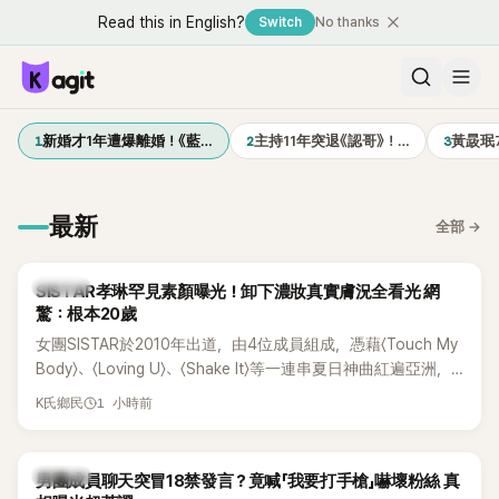
Read this in English?
Switch
No thanks
1
2
3
新婚才1年遭爆離婚！《藍…
主持11年突退《認哥》！…
黃晸珉
最新
全部
→
K-POP
SISTAR孝琳罕見素顏曝光！卸下濃妝真實膚況全看光 網
驚：根本20歲
女團SISTAR於2010年出道，由4位成員組成，憑藉〈Touch My
Body〉、〈Loving U〉、〈Shake It〉等一連串夏日神曲紅遍亞洲，
獲封「夏日女王」。不過，團體在出道滿7年後宣布解散，成員各
1 小時前
K氏鄉民
自投入個人演藝事業。向來以性感火辣形象和強大舞台氣場著
稱的孝琳，近日在社群分享與「排球女王」金軟景聚餐的日常，
不僅展現兩人多年不變的好交情，她幾乎素顏入鏡的真實模
K-POP
男團成員聊天突冒18禁發言？竟喊「我要打手槍」嚇壞粉絲 真
樣，也意外掀起網友熱議。