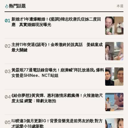
熱門話題
本週
新婚才1年遭爆離婚！《藍調》韓志旼唐氏症姊二度回
01
應 真實婚姻現況曝光
主持11年突退《認哥》！金希澈終於說真話 姜鎬童成
02
最大關鍵
黃晸珉77通電話錄音曝光！崩潰喊「拜託放過我」 爆料
03
女曾是SHINee、NCT站姐
《給你夢想》黃寅燁、惠利激情床戲瘋傳！火辣激吻尺
04
度太猛 網驚：韓劇太敢拍
IU睽違3個月更新IG！背景音樂竟是前男友的歌 對方
05
才認愛小18歲新歡