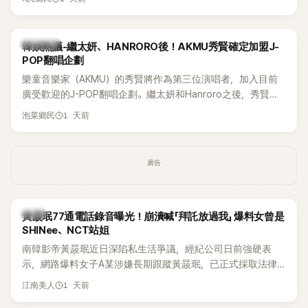
鴉、滑板等文化元素。雖然並非出身四大經紀公司，仍憑藉鮮
明的音樂風格，在海外尤其是歐美市場累積不少人氣，逐漸成
為第五代女團中極具辨識度的新生代代表之一。
熱議討論
韓娛熱議-繼太妍、HANRORO後！AKMU秀賢確定加盟J-
POP翻唱企劃
樂童音樂家（AKMU）的秀賢將作為第三位演唱者，加入目前
廣受歡迎的J-POP翻唱企劃。繼太妍和Hanroro之後，秀賢已
獲選為第三首翻唱歌曲的主唱，並於近期完成錄音。
1 天前
泡菜鄉民
廣告
韓星
黃晸珉77通電話錄音曝光！崩潰喊「拜託放過我」 爆料女曾是
SHINee、NCT站姐
南韓影帝黃晸珉近日深陷私生活爭議，經紀公司日前強硬表
示，網路爆料女子A某涉嫌長期跟蹤黃晸珉，已正式採取法律
行動。不過，A並未停止發聲，持續透過社群平台公開爆料，反
1 天前
江南美人
駁經紀公司的說法，強調兩人一直維持雙向聯繫，並非外界所