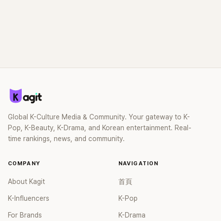
Global K-Culture Media & Community. Your gateway to K-
Pop, K-Beauty, K-Drama, and Korean entertainment. Real-
time rankings, news, and community.
COMPANY
NAVIGATION
About Kagit
首頁
K-Influencers
K-Pop
For Brands
K-Drama