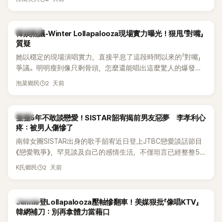
五官與清新空靈的氣質也擄獲大批粉絲。近日，她因分享一組
近況照意外掀起熱議，不是因為仙氣十足的美貌，而是藏在纖
細身材下的超狂背肌與肩膀線條，反差感十足，讓不少網友看
熱議討論
韓娛熱議-Winter Lollapalooza現場實力曝光！狠甩「對嘴」
傻直呼：「原來她身材這麼猛！」
質疑
她以穩定的現場演唱實力，直接平息了這段時間以來的「對嘴」
爭議。明明瘦到像只剩骨頭，怎麼還能唱出這麼驚人的爆發力
和音量？
2 天前
泡菜鄉民
韓星
整整5年不敢談戀愛！SISTAR韶宥揭前男友惡夢 李孝利心
疼：被男人傷慘了
南韓女團SISTAR出身的歌手韶宥近日登上JTBC戀愛談話節目
《戀愛戰爭》，罕見談及自己的感情生活，不僅坦言已經整整5
年沒有談戀愛，更首度透露空窗至今的原因，全與上一段戀情
2 天前
K氏鄉民
有關，一番真心告白讓現場來賓都相當震驚。
K-POP
Jennie登Lollapalooza壓軸慘翻車！美媒狠批「像唱KTV」
韓網補刀：別再拿體力當藉口