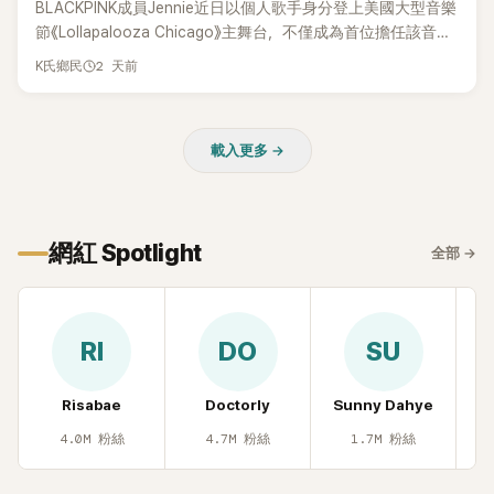
BLACKPINK成員Jennie近日以個人歌手身分登上美國大型音樂
節《Lollapalooza Chicago》主舞台，不僅成為首位擔任該音樂
節Headliner（壓軸主秀）的K-POP女SOLO歌手，寫下全新紀
2 天前
K氏鄉民
錄。然而，演出結束後卻掀起兩極評價，不僅現場歌唱實力遭
部分網友質疑，就連美國當地媒體也毫不留情給出負評，甚至
形容整場演出「就像一場豪華KTV」。
載入更多 →
網紅 Spotlight
全部
→
RI
DO
SU
Risabae
Doctorly
Sunny Dahye
H
4.0M
粉絲
4.7M
粉絲
1.7M
粉絲