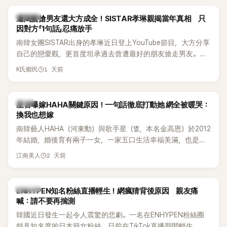
稱的單方面騷擾。如今，韓媒《Dispatch》再曝光雙方77通電話
的錄音內容，而A也首度承認自己過去曾是SHINee、NCT等偶
K-POP
遭閨蜜搶男友還大方成全！SISTAR孝琳親揭當年真相 只
像團體的「站姐」，事件持續延燒。
因對方「1句話」忍痛放手
南韓女團SISTAR出身的孝琳近日登上YouTube節目，大方分享
自己的戀愛觀，更首度坦承過去曾遭最好的朋友搶走男友。她
表示，當時選擇瀟灑放手，但如果同樣的事情現在再發生，「我
1 天前
K氏鄉民
絕對不會坐視不管」，直率發言掀起熱議。
韓星
星首曝嫁HAHA關鍵原因！一句話徹底打動她 網全被暖哭：
換我也想嫁
南韓藝人HAHA（河東勳）與歌手星（별，本名金高恩）於2012
年結婚，婚後育有兩子一女，一家五口生活幸福美滿，也是韓
國演藝圈公認的模範夫妻。近日，星首度公開當年決定嫁給
2 天前
江南美人
HAHA的關鍵原因，竟是一句讓她至今仍難忘的話，也成為她
點頭步入婚姻的最大理由。
K-POP
ENHYPEN知名粉絲直播輕生！網瘋猜背後原因 親友痛
喊：請不要再揣測
韓國近日發生一起令人震驚的悲劇。一名在ENHYPEN粉絲圈
頗具知名度的日本籍女粉絲，日前在TikTok直播期間輕生，最