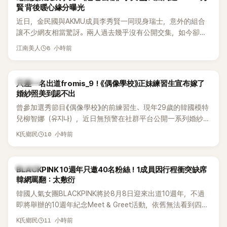
賢 背後暖心緣分曝光
近日，金民國與AKMU成員李秀賢一同現身瑞士，意外的組合
讓不少網友相當驚訝。兩人過去幾乎沒有公開交集，如今卻一
起踏上瑞士之旅，也讓粉絲紛紛好奇：「他們到底是怎麼認識
8 小時前
江南美人
的？」
K-POP
只差一名出道fromis_9！《偶像學校》正妹練習生宣布嫁了
婚紗照美到認不出
曾參加選秀節目《偶像學校》的前練習生、現年29歲的韓國模特
兒柳智娜（유지나），近日無預警在社群平台公開一系列婚紗
照，親自宣布即將步入婚姻，消息曝光後讓不少曾追看節目的
10 小時前
K氏鄉民
粉絲又驚又喜，紛紛送上祝福。
K-POP
BLACKPINK 10週年只邀40名粉絲！1成員因行程衝突缺席
韓網罵翻：太敷衍
韓國人氣女團BLACKPINK將於8月8日迎來出道10週年，不過
即將舉辦的10週年紀念Meet & Greet活動，依舊無法看到四人
合體。根據韓媒《MyDaily》7日報導，當天將由Jisoo（智秀）、
11 小時前
K氏鄉民