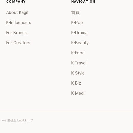
COMPANY
NAVIGATION
About Kagit
首頁
K-Influencers
K-Pop
For Brands
K-Drama
For Creators
K-Beauty
K-Food
K-Travel
K-Style
K-Biz
K-Medi
.tw
→ 整併至 kagit.kr TC