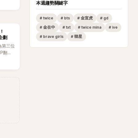
本週趨勢關鍵字
#
twice
#
bts
#
金宣虎
#
gd
#
金在中
#
txt
#
twice mina
#
ive
後！
#
brave girls
#
韓星
企劃
為第三位
OP翻唱
賢已獲
近期完