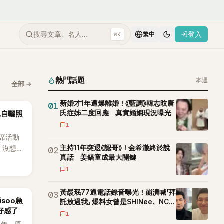
搜尋文章、名人…
登入
⌘K
繁中
熱門話題
本週
全部
→
新婚才1年遭爆離婚！《藍調》韓志旼唐
01
氏症姊二度回應 真實婚姻現況曝光
親自曬照
1
席活動
主持11年突退《認哥》！金希澈終於說
。沒想到
02
真話 姜鎬童成最大關鍵
，反而
1
，甚至
友全笑
黃晸珉77通電話錄音曝光！崩潰喊「拜
03
isoo急
託放過我」 爆料女曾是SHINee、NCT
好感了
站姐
1