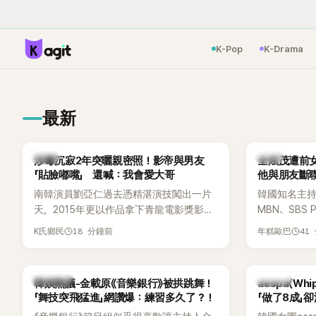
K-Pop
K-Drama
最新
韓星
韓星
涉毒沉寂2年突曬親密照！影帝與男友
全炫茂遭前
「貼臉嘟嘴」 還喊：我會愛大哥
他與朋友斷聯
南韓演員劉亞仁過去憑精湛演技闖出一片
韓國知名主持
天，2015年更以作品拿下青龍電影獎影
MBN、SBS
帝，成為該獎史上最年輕的影帝。不過，
（내가 만난
18 分鐘前
41
K氏鄉民
年糕歐巴
他2023年爆出涉毒風波後，演藝事業受到
不堪回首的
重創，後續又牽扯與男性友人崔河那之間
度控制，不
的相關爭議，近年幾乎淡出演藝圈，鮮少
後甚至因此
熱議討論
K-POP
韓娛熱議-金載原《音樂銀行》被拱跳舞！
aespa〈W
公開露面。
的一句「歡迎
「舞技突飛猛進」網讚爆：練習多久了？！
「做了8成」
關鍵