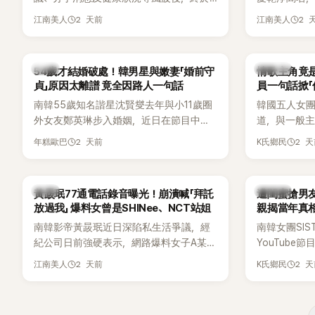
睽違3個月更新社群平台，一口氣曬出20
再度談到自己
2 天前
2 
江南美人
江南美人
張近況照，讓大批粉絲又驚又喜。不過，
另一半的口臭
比起照片本身，更引發熱議的是，她竟選
更大方表明
用前男友張基河所屬樂團的歌曲作為背景
白發言掀起
韓星
K-POP
54歲才結婚破處！韓男星與嫩妻「婚前守
情歌主角竟是
音樂，意外掀起韓網討論。
貞」原因太離譜 竟全因路人一句話
員一句話掀「
都不敢聽
南韓55歲知名諧星沈賢燮去年與小11歲圈
韓國五人女團Y
外女友鄭英琳步入婚姻，近日在節目中分
道，與一般主打
享與妻子的戀愛故事，笑稱兩人原本想享
團不同，她們以
2 天前
2 
年糕歐巴
K氏鄉民
受兩人世界，沒想到站在飯店門口時竟被
創Rap及成
路人認出，還一路替他們加油打氣，讓他
融入美式街
害羞到最後直接放棄進飯店，意外成了婚
雖然並非出
韓星
K-POP
黃晸珉77通電話錄音曝光！崩潰喊「拜託
遭閨蜜搶男友
前一直堅守「婚前守貞」的原因之一。
的音樂風格
放過我」 爆料女曾是SHINee、NCT站姐
親揭當年真相
不少人氣，
手
南韓影帝黃晸珉近日深陷私生活爭議，經
南韓女團SI
識度的新生
紀公司日前強硬表示，網路爆料女子A某涉
YouTub
嫌長期跟蹤黃晸珉，已正式採取法律行
更首度坦承
2 天前
2 
江南美人
K氏鄉民
動。不過，A並未停止發聲，持續透過社群
友。她表示
平台公開爆料，反駁經紀公司的說法，強
同樣的事情現
調兩人一直維持雙向聯繫，並非外界所稱
不管」，直率