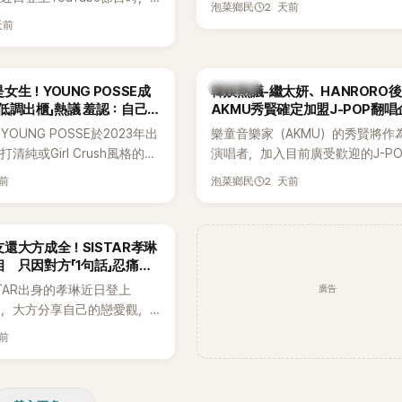
2 天前
泡菜鄉民
的婚姻觀，直言無法理解「連
天前
、便便臭都要愛」這種說法，
自己是不婚主義者，一番超直
熱議。
熱議討論
女生！YOUNG POSSE成
韓娛熱議-繼太妍、HANRORO
低調出櫃」熱議 羞認：自己
AKMU秀賢確定加盟J-POP翻唱
OUNG POSSE於2023年出
樂童音樂家（AKMU）的秀賢將作
清純或Girl Crush風格的女
演唱者，加入目前廣受歡迎的J-P
濃厚的Hip-Hop元素、自
企劃。繼太妍和Hanroro之後，秀
天前
2 天前
泡菜鄉民
員親自參與創作為特色，MV也
選為第三首翻唱歌曲的主唱，並於
頭、塗鴉、滑板等文化元素。
成錄音。
身四大經紀公司，仍憑藉鮮明
還大方成全！SISTAR孝琳
，在海外尤其是歐美市場累積
 只因對方「1句話」忍痛放
逐漸成為第五代女團中極具辨
廣告
STAR出身的孝琳近日登上
代代表之一。
e節目，大方分享自己的戀愛觀，
過去曾遭最好的朋友搶走男
天前
，當時選擇瀟灑放手，但如果
在再發生，「我絕對不會坐視
發言掀起熱議。