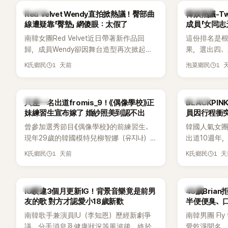
大型音樂節，展現新生代男團的舞台實
K-POP
熱議討論
Red Velvet Wendy直拍掀熱議！臀部曲
韓娛熱議-Tw
力。
線遭疑靠「臀墊」 網傻眼：太假了
成員「女同志
南韓女團Red Velvet近日帶著新作品回
這份排名是根
歸，成員Wendy卻因舞台造型再次掀起討
果，選出四
論。她日前才因暴瘦身形受到外界關注，
絲喜愛的成員。
1 天前
1 
K氏鄉民
泡菜鄉民
又被質疑在舞台上使用臀墊，如今最新打
員包攬了前
歌舞台曝光後，再度因身形比例引發熱
中的高人氣
議。
K-POP
K-POP
只差一名出道fromis_9！《偶像學校》正
BLACKPI
妹練習生宣布嫁了 婚紗照美到認不出
員因行程衝
曾參加選秀節目《偶像學校》的前練習生、
韓國人氣女團B
現年29歲的韓國模特兒柳智娜（유지나），
出道10週年
近日無預警在社群平台公開一系列婚紗
Meet & 
1 天前
1 
K氏鄉民
K氏鄉民
照，親自宣布即將步入婚姻，消息曝光後
體。根據韓媒《
讓不少曾追看節目的粉絲又驚又喜，紛紛
由Jisoo（智
送上祝福。
Lisa則因
韓星
韓星
IU睽違3個月更新IG！背景音樂竟是前男
45歲Bri
絲熱議。
友的歌 對方才認愛小18歲新歡
半便便臭、
南韓歌手兼演員IU（李知恩）歷經新劇爭
南韓男團 Fly 
議、分手消息及健康狀況等風波後，終於
愛乾淨聞名，