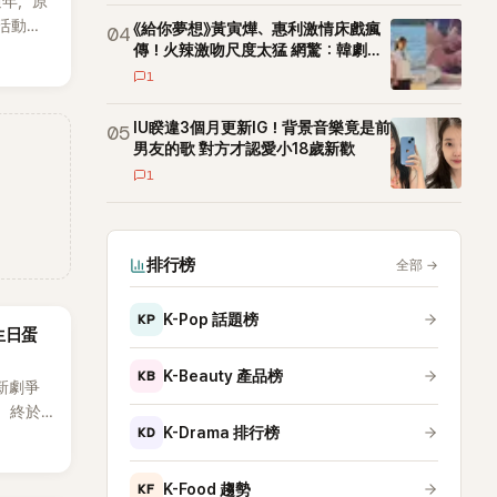
週年，原
活動安
《給你夢想》黃寅燁、惠利激情床戲瘋
04
高爾夫
傳！火辣激吻尺度太猛 網驚：韓劇太
敢拍
（8日）
1
次紀念日
IU睽違3個月更新IG！背景音樂竟是前
05
男友的歌 對方才認愛小18歲新歡
1
排行榜
全部
→
KP
K-Pop 話題榜
生日蛋
KB
K-Beauty 產品榜
新劇爭
，終於
KD
K-Drama 排行榜
出20
其中，
僅送禮
KF
K-Food 趨勢