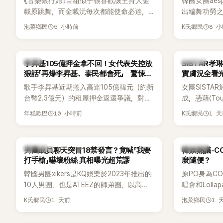
《音樂銀行》節目組似乎很喜歡讓主持人金
韓國女團aesp
載原跳舞，而金載沅每次都能使命必達，
出編舞功勞之
甚至舞技還進步不少。觀眾們也發現製作
Mnet新節目《St
5 小時前
8 
泡菜鄉民
K氏鄉民
單位對此樂此不疲。
Director
〈Whipla
完成約8成舞蹈，
韓星
K-POP
李昇基105億押金拿不回！女代表失控放
SISTAR
度編舞大賞」卻
狠話「再爆李昇基、泰民都會死」 驚悚錄
實膚況全看光
仍感到相當
音流出
歌手李昇基近期捲入高達105億韓元（約新
女團SISTA
台幣2.3億元）的租屋押金返還爭議，對象
成，憑藉〈Touc
正是演藝企劃公司One Hundred Label代
〈Shake 
10 小時前
1 
年糕歐巴
K氏鄉民
表車佳媛(차가원)。如今事件再掀風波，
封「夏日女王
YouTuber李鎮浩公開一段與車佳媛過去的
宣布解散，
通話錄音，當中出現「李昇基身邊的人會全
向來以性感
K-POP
熱議討論
男團成員聊天突冒18禁發言？竟喊「我要
韓娛熱議-C
部死掉」等激烈言論，引發外界譁然。
的孝琳，近日
打手槍」嚇壞粉絲 真相曝光超荒謬
麼隨便？
景聚餐的日
韓國男團xikers是KQ娛樂於2023年推出的
原PO身為C
好交情，她
10人男團，也是ATEEZ的師弟團，以高完
唱會和Loll
意外掀起網
成度舞台、充滿爆發力的表演及Hip-Hop
便感到不滿
1 天前
1 
K氏鄉民
泡菜鄉民
風格聞名，出道後迅速累積大批海內外粉
原因，希望
絲，近年也陸續登上Lollapalooza等國際