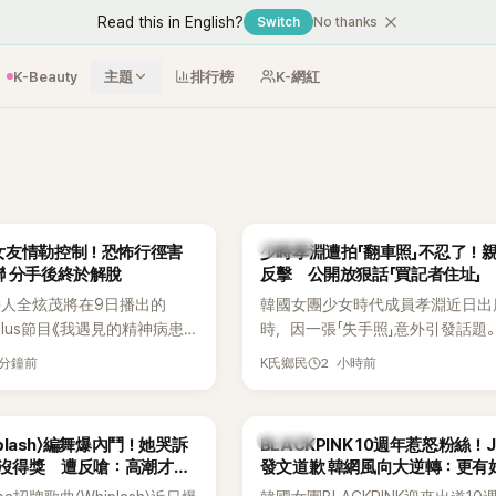
Read this in English?
Switch
No thanks
K-Beauty
主題
排行榜
K-網紅
K-POP
女友情勒控制！恐怖行徑害
少時孝淵遭拍「翻車照」不忍了！
 分手後終於解脫
反擊 公開放狠話「買記者住址」
人全炫茂將在9日播出的
韓國女團少女時代成員孝淵近日出
 Plus節目《我遇見的精神病患》
時，因一張「失手照」意外引發話題
 사이코패스）中，首度坦承一段
她本人看到照片後，不但沒有生氣
 分鐘前
2 小時前
K氏鄉民
戀愛經歷，自爆曾遭前女友過
親自把照片放上IG限時動態開玩笑
僅走到哪都得開視訊報備，最
幽默喊話要「買記者的住址」，讓網
和朋友失去聯絡，分手後朋友
翻。
K-POP
hiplash〉編舞爆內鬥！她哭訴
BLACKPINK 10週年惹怒粉絲！J
回來」，更讓他至今印象深刻。
卻沒得獎 遭反嗆：高潮才是
發文道歉 韓網風向大逆轉：更有