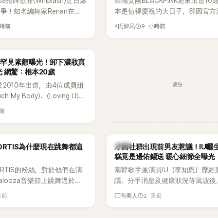
a招牌歌曲〈Whiplash〉近日爆
韓國女團BLACKPINK迎來出道10
爭！知名編舞家Renan在
本是值得慶祝的大日子，卻因官方
reet World Fighter：
排引發粉絲不滿，甚至傳出有人持
小時前
9 小時前
K氏鄉民
s' War》預告中，公開談及自己在
球桿到YG娛樂大樓鬧事。Jisoo今
sh〉編舞上的貢獻，直言明明自己
也親自發文向BLINK道歉，坦言這
2025 KOREA Awards「年
「好像是充滿歉意的一天」。
孝琳罕見素顏曝光！卸下濃妝真
由Lachica拿走，讓她至今
 網驚：根本20歲
不平。
廣告
R於2010年出道，由4位成員組
h My Body〉、〈Loving U〉、
It〉等一連串夏日神曲紅遍亞洲，獲
天前
」。不過，團體在出道滿7年後
成員各自投入個人演藝事業。
火辣形象和強大舞台氣場著稱
韓星
ORTIS為什麼現在跳舞都這
才因社群出現前男友惹議！IU曬
在社群分享與「排球女王」金軟
糕竟是邊佑錫送 暖心細節全曝光
常，不僅展現兩人多年不變的
ORTIS的粉絲，對於他們在演
南韓歌手兼演員IU（李知恩）歷經
幾乎素顏入鏡的真實模樣，也
apalooza音樂節上跳舞過於隨
議、分手消息及健康狀況等風波後
友熱議。
，認為舞蹈是他們走紅的重要
睽違3個月更新社群平台，一口氣曬
天前
1 天前
江南美人
他們能更認真地表演。
張近況照，讓大批粉絲又驚又喜。
一張生日蛋糕照意外掀起熱議，不