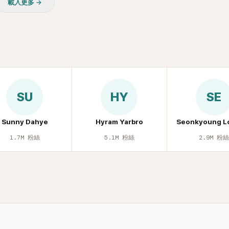
載入更多 →
SU
HY
SE
Sunny Dahye
Hyram Yarbro
Seonkyoung L
1.7M
粉絲
5.1M
粉絲
2.9M
粉