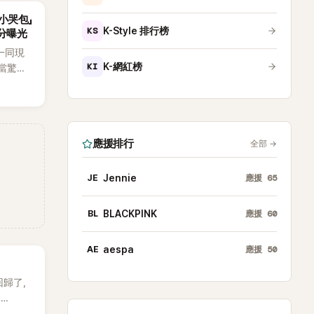
也被眼
小哭包」
兩波討
KS
K-Style 排行榜
分曝光
一同現
KI
K-網紅榜
當驚
如今卻
好奇：
應援排行
全部
→
JE
Jennie
應援
65
BL
BLACKPINK
應援
60
AE
aespa
應援
50
 回歸了，
E
。