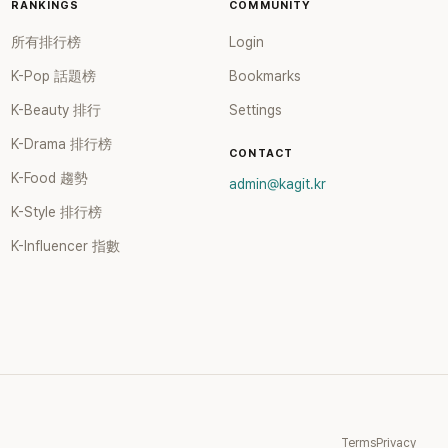
RANKINGS
COMMUNITY
所有排行榜
Login
K-Pop 話題榜
Bookmarks
K-Beauty 排行
Settings
K-Drama 排行榜
CONTACT
K-Food 趨勢
admin@kagit.kr
K-Style 排行榜
K-Influencer 指數
Terms
Privacy