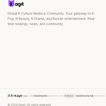
Global K-Culture Media & Community. Your gateway to K-
Pop, K-Beauty, K-Drama, and Korean entertainment. Real-
time rankings, news, and community.
服務
Kagit
kagit.kr
wishnote
wishnote.kr
wishnote.tw
wishnote
即將推出
©
2026
Kagit. All rights reserved.