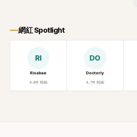
的單方面騷擾。如今，韓媒《Dispatch》再
曝光雙方77通電話的錄音內容，而A也首
度承認自己過去曾是SHINee、NCT等偶像
團體的「站姐」，事件持續延燒。
網紅 Spotlight
RI
DO
Risabae
Doctorly
4.0M
粉絲
4.7M
粉絲