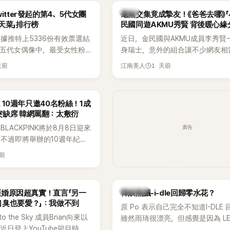
人的身分曝光，就連貼文背景音樂
韓星
itter發起的第4、5代女團
毫無交集竟成摯友！《爸爸去哪》「
尖網友發現暗藏玄機，在韓網引發
天菜」排行榜
民國同遊AKMU秀賢 背後暖心緣
論。
據推特上5336份有效票選結
近日，金民國與AKMU成員李秀賢
、五代女偶像中，最受女性粉
身瑞士，意外的組合讓不少網友相
其中，HATS2HEARTS成
訝。兩人過去幾乎沒有公開交集，
天前
1 天前
江南美人
三名，展現了她們在女性社群
一起踏上瑞士之旅，也讓粉絲紛紛
。
「他們到底是怎麼認識的？」
NK 10週年只邀40名粉絲！1成
突缺席 韓網罵翻：太敷衍
廣告
LACKPINK將於8月8日迎來
，不過即將舉辦的10週年紀念
Greet活動，依舊無法看到四人合
天前
MyDaily》7日報導，當天將
秀）、Rosé與Jennie出席，
行程安排確定缺席，再度引發粉
熱議討論
an拒婚原因超真實！直言「另一
韓娛熱議-i-dle回歸零水花？
口臭也要愛？」：我做不到
原 Po 表示自己完全不知道I-DLE
to the Sky 成員Brian向來以
雖然雨琦很漂亮，但感覺是因為 L
近日登上YouTube節目時，
SSERAFIM 和 aespa 佔據了市場