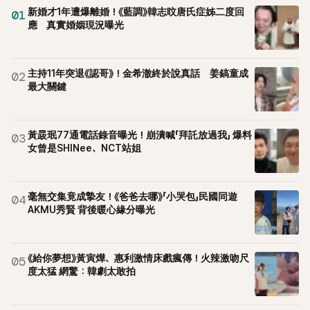
新婚才1年遭爆離婚！《藍調》韓志旼唐氏症姊二度回
01
應 真實婚姻現況曝光
主持11年突退《認哥》！金希澈終於說真話 姜鎬童成
02
最大關鍵
黃晸珉77通電話錄音曝光！崩潰喊「拜託放過我」 爆料
03
女曾是SHINee、NCT站姐
毫無交集竟成摯友！《爸爸去哪》「小哭包」民國同遊
04
AKMU秀賢 背後暖心緣分曝光
《給你夢想》黃寅燁、惠利激情床戲瘋傳！火辣激吻尺
05
度太猛 網驚：韓劇太敢拍