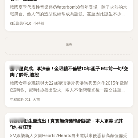
韓國夏季代表性音樂祭《Waterbomb》每年登場，除了火熱的水
戰舞台，藝人們的造型也經常成為話題，甚至因此誕生不少
「Waterbomb女神」、「Waterbomb男神」。過去包括泫雅、宣
10 小時前
K氏鄉民
美、請夏、BLACKPINK成員及權恩妃等人，都曾憑藉性感舞台
掀起熱烈討論。
廣告
韓星
掰了趙寅成、李洙赫！金珉禧不倫戀10年產子 9年前一句「交
夠了帥哥」遭挖
韓國女星金珉禧與大22歲導演洪常秀洪尚秀因合作2015年電影
《這時對，那時錯》擦出愛火，兩人不倫戀曝光後一路交往至
今，戀情已持續近10年，並於去年迎來兩人的兒子。金珉禧也
1 天前
年糕歐巴
將透過洪常秀執導的新片《無處安放我的眼睛》（暫譯，
Nowhere To Lay My Eyes）正式回歸大銀幕，這也是她產後
首度以演員身分復出。不過，新片尚未上映，她9年前電影中的
K-POP
H2H活動生圖流出！真實顏值獲韓網認證：本人更美 尤其
一句台詞卻突然被韓網翻出，意外再度掀起熱議。
「她」被狂讚
SM娛樂新人女團Hearts2Hearts自出道以來便憑藉高顏值備受