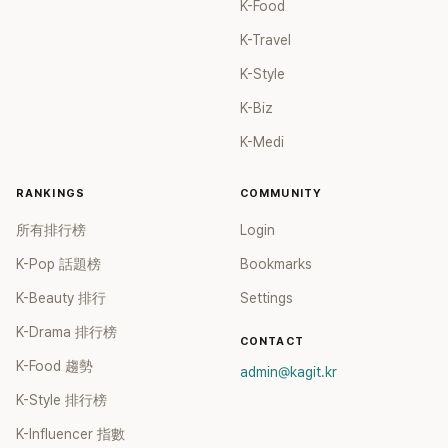
K-Food
K-Travel
K-Style
K-Biz
K-Medi
RANKINGS
COMMUNITY
所有排行榜
Login
K-Pop 話題榜
Bookmarks
K-Beauty 排行
Settings
K-Drama 排行榜
CONTACT
K-Food 趨勢
admin@kagit.kr
K-Style 排行榜
K-Influencer 指數