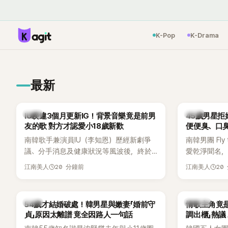
K-Pop
K-Drama
最新
韓星
韓星
IU睽違3個月更新IG！背景音樂竟是前男
45歲男星拒
友的歌 對方才認愛小18歲新歡
便便臭、口
南韓歌手兼演員IU（李知恩）歷經新劇爭
南韓男團 Fly 
議、分手消息及健康狀況等風波後，終於
愛乾淨聞名，
睽違3個月更新社群平台，一口氣曬出20
再度談到自己
20 分鐘前
20
江南美人
江南美人
張近況照，讓大批粉絲又驚又喜。不過，
另一半的口臭
比起照片本身，更引發熱議的是，她竟選
更大方表明
用前男友張基河所屬樂團的歌曲作為背景
白發言掀起
韓星
K-POP
54歲才結婚破處！韓男星與嫩妻「婚前守
情歌主角竟
音樂，意外掀起韓網討論。
貞」原因太離譜 竟全因路人一句話
調出櫃」熱議