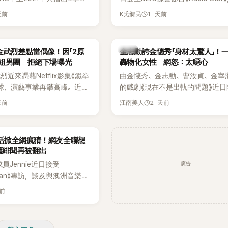
打造完整的「大逃脫宇宙
分享近況，還罕見公開向夏季音樂
天前
1 天前
K氏鄉民
」，憑藉燒腦劇情、電影級場景
Waterbomb喊話，笑稱自己至今
觀，累積大批死忠粉絲，被譽
演出，更幽默表示：「我名字就叫
代表性的密室逃脫綜藝之一。
『Bada（海）』，Waterbomb卻
韓星
金武烈差點當偶像！因「2原
金志勳誇金憓秀「身材太驚人」！
根本只是懂了皮毛。」一番話笑翻
角組男團 拒絕下場曝光
轟物化女性 網怒：太噁心
引發網友熱議。
近來憑藉Netflix影集《鐵拳
由金憓秀、金志勳、曹汝貞、金宰
球，演藝事業再攀高峰。近日
的戲劇《現在不是出軌的問題》近日
鮮為人知的出道祕辛，原來他
為宣傳新作品，四位主演一同出演
天前
2 天前
江南美人
是以演員身分出道，而是成為
YouTube節目，不料訪談中的一
一員。
意外掀起爭議。不少網友認為，他
放在金憓秀的身材，言論帶有「物化
一句話掀全網瘋猜！網友全聯想
味，引發大量批評。
 舊緋聞再被翻出
廣告
K成員Jennie近日接受
litan》專訪，談及與澳洲音樂人
la合作推出〈Dracula（JENNIE
天前
〉的幕後故事，沒想到她一句關於
的回答，竟再次引發外界對她與
緋聞的討論。