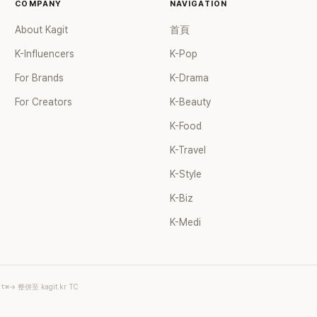
COMPANY
NAVIGATION
About Kagit
首頁
K-Influencers
K-Pop
For Brands
K-Drama
For Creators
K-Beauty
K-Food
K-Travel
K-Style
K-Biz
K-Medi
.tw
→ 整併至 kagit.kr TC