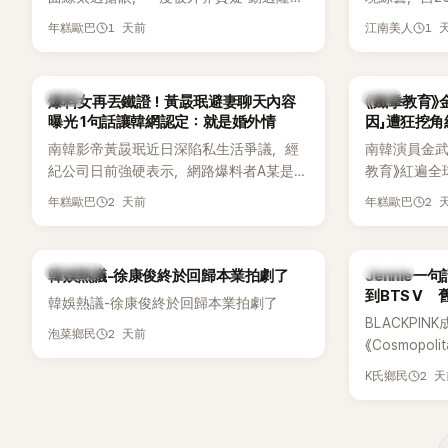
手術」，最後甚至被公司安排親上火線，召
由鄭鍾淵PD
1 天前
1 
年糕歐巴
江南美人
開前所未見的「泳裝記者會」澄清。這場記者
（DTCU）
會後來還被韓國演藝圈點名為流傳至今的
與龐大世界
「三大記者會」之一。近日她在綜藝節目中親
為韓國最具
韓星
韓星
爆料女再丟鐵證！黃晸珉避妻聊天內容
《鐵拳教育》
口回憶這段「隆乳疑雲黑歷史」，話題再度被
曝光 1句話讓韓網認定：就是婚外情
因」遭狂挖
翻出來熱議。 2日播出的 SBS 綜藝節目
南韓影帝黃晸珉近日深陷私生活爭議，經
南韓演員金武烈
《我的經紀人太難搞－秘書鎮》，邀請同時
紀公司日前強硬表示，網路爆料者A某是涉
教育》紅遍全
兼顧工作與育兒的演藝圈代表「媽媽群」
嫌長期跟蹤黃晸珉的嫌疑人，已採取法律
被爆出一段
——李智惠、李賢怡、李恩亨，以第13位
2 天前
2 
年糕歐巴
年糕歐巴
行動。不過，A某並未因此停止發聲，5日
當年差點不
「My Star」身分登場，分享最真實的生活日
再度透過社群平台公開更多內容，反駁經
男團偶像的
常。 節目一開始，李瑞鎮 率先與李智惠會
紀公司的說法，強調兩人的聯繫一直都是
合，兩人邊搭車邊聊天，氣氛輕鬆。聊到
熱議討論
K-POP
韓娛熱議-徐康俊終於回歸本業拍劇了
Jennie
「雙向互動」，並非外界所稱的單方面騷擾。
最近的新聞，李瑞鎮突然直球發問：「妳不
到BTS V
韓娛熱議-徐康俊終於回歸本業拍劇了
是上新聞了？說妳去做整形？是人中縮短
BLACKPIN
手術嗎？」一貫犀利又不留情的問法，讓現
2 天前
泡菜鄉民
《Cosmopo
場瞬間笑成一片。對此，李智惠也毫不閃
Tame Impa
躲，淡定接招，兩人鬥嘴默契十足。 話題
2 
K氏鄉民
Remix）
接著一路延燒到過去的爭議。李瑞鎮脫口
「共同朋友」
補刀：「妳以前不是還在游泳池開過記者
BTS成員V
會？」直接點名她當年的風波。李智惠聽了