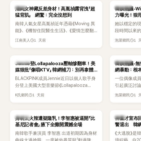
一句讓她至今仍難忘的話，也成為她點頭
親友也陸續
韓星
熱議討論
清純女神藏反差身材！高胤禎露背洩「超
韓娛熱議-Win
步入婚姻的最大理由。
止揣測，盼
猛背肌」 網驚：完全沒想到
力曝光！狠甩
南韓人氣女星高胤禎近年憑藉《Moving 異
她以穩定的
能》、《機智住院醫生生活》、《愛情怎麼翻
段時間以來的
譯？》、《努力克服自卑的我們》等多部熱門
骨頭，怎麼
1 天前
1 
江南美人
泡菜鄉民
作品，躍升為韓劇新一代女神代表，不僅
音量？
演技備受肯定，精緻五官與清新空靈的氣
質也擄獲大批粉絲。近日，她因分享一組
K-POP
熱議討論
Jennie登Lollapalooza壓軸慘翻車！美
韓娛熱議-無
近況照意外掀起熱議，不是因為仙氣十足
媒狠批「像唱KTV」 韓網補刀：別再拿體
網暴動：根
的美貌，而是藏在纖細身材下的超狂背肌
力當藉口
BLACKPINK成員Jennie近日以個人歌手身
一位偶像成
與肩膀線條，反差感十足，讓不少網友看
分登上美國大型音樂節《Lollapalooza
引起廣泛討
傻直呼：「原來她身材這麼猛！」
Chicago》主舞台，不僅成為首位擔任該音
僅外型出眾
1 天前
1 
K氏鄉民
泡菜鄉民
樂節Headliner（壓軸主秀）的K-POP女
SOLO歌手，寫下全新紀錄。然而，演出結
束後卻掀起兩極評價，不僅現場歌唱實力
K-POP
韓星
身材太火辣遭疑隆乳！李智惠被逼開「比
神童才宣布回
遭部分網友質疑，就連美國當地媒體也毫
基尼記者會」 腋下全攤開震撼全場
警退出 韓
不留情給出負評，甚至形容整場演出「就像
南韓歌手兼演員 李智惠 出道初期因為身材
《大逃脫》是
一場豪華KTV」。
曲線太過搶眼，一度被外界質疑「動過隆乳
境綜藝，自20