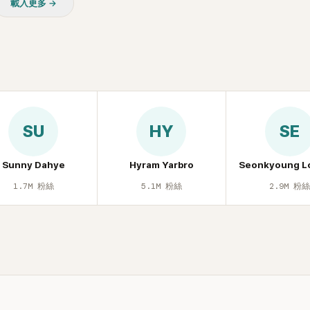
載入更多 →
SU
HY
SE
Sunny Dahye
Hyram Yarbro
Seonkyoung L
1.7M
粉絲
5.1M
粉絲
2.9M
粉