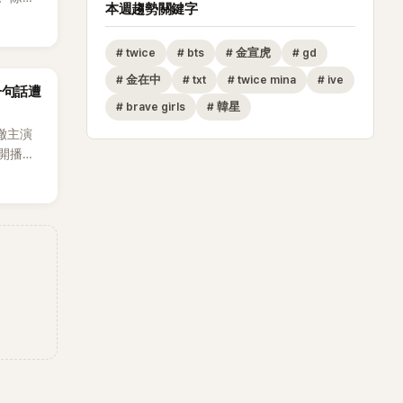
本週趨勢關鍵字
節
從未受邀
#
twice
#
bts
#
金宣虎
#
gd
沒找我，這
#
金在中
#
txt
#
twice mina
#
ive
一句話遭
全場，也
#
brave girls
#
韓星
澈主演
開播，
段發言卻
將焦點
女性」意