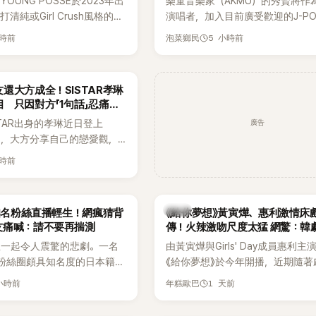
OUNG POSSE於2023年出
樂童音樂家（AKMU）的秀賢將作
清純或Girl Crush風格的女
演唱者，加入目前廣受歡迎的J-P
濃厚的Hip-Hop元素、自
企劃。繼太妍和Hanroro之後，秀
小時前
5 小時前
泡菜鄉民
員親自參與創作為特色，MV也
選為第三首翻唱歌曲的主唱，並於
頭、塗鴉、滑板等文化元素。
成錄音。
身四大經紀公司，仍憑藉鮮明
還大方成全！SISTAR孝琳
，在海外尤其是歐美市場累積
 只因對方「1句話」忍痛放
逐漸成為第五代女團中極具辨
廣告
STAR出身的孝琳近日登上
代代表之一。
e節目，大方分享自己的戀愛觀，
過去曾遭最好的朋友搶走男
小時前
，當時選擇瀟灑放手，但如果
在再發生，「我絕對不會坐視
發言掀起熱議。
韓劇
N知名粉絲直播輕生！網瘋猜背
《給你夢想》黃寅燁、惠利激情床
友痛喊：請不要再揣測
傳！火辣激吻尺度太猛 網驚：韓
拍
生一起令人震驚的悲劇。一名
由黃寅燁與Girls' Day成員惠利主
EN粉絲圈頗具知名度的日本籍女
《給你夢想》於今年開播，近期隨著
TikTok直播期間輕生，最終
入高潮，男女主角的感情線快速升
 小時前
1 天前
年糕歐巴
消息曝光後震驚韓網，也讓不
新播出的第8集不僅上演火辣吻戲
社群平台哀悼。事發後，死者
出現床戲橋段，讓相關片段在網路