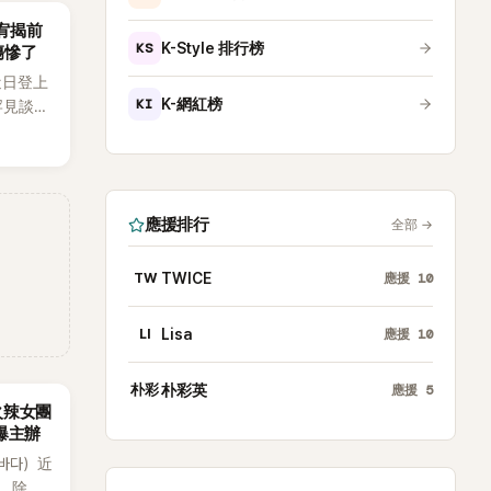
韶宥揭前
KS
K-Style 排行榜
傷慘了
近日登上
KI
K-網紅榜
罕見談及
整5年沒
原因，
白讓現
應援排行
全部
→
TW
TWICE
應援
10
LI
Lisa
應援
10
朴彩
朴彩英
應援
5
火辣女團
酸爆主辦
（바다）近
》，除了