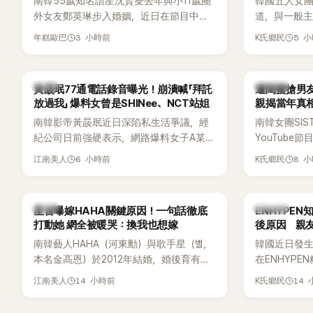
南韓55歲知名諧星沈賢燮去年與小11歲圈
韓國五人女團Y
外女友鄭英琳步入婚姻，近日在節目中分
道，與一般主打
享與妻子的戀愛故事，笑稱兩人原本想享
團不同，她們以
3 小時前
5 
年糕歐巴
K氏鄉民
受兩人世界，沒想到站在飯店門口時竟被
創Rap及成
路人認出，還一路替他們加油打氣，讓他
融入美式街
害羞到最後直接放棄進飯店，意外成了婚
雖然並非出
韓星
K-POP
黃晸珉77通電話錄音曝光！崩潰喊「拜託
遭閨蜜搶男友
前一直堅守「婚前守貞」的原因之一。
的音樂風格
放過我」 爆料女曾是SHINee、NCT站姐
親揭當年真相
不少人氣，
手
南韓影帝黃晸珉近日深陷私生活爭議，經
南韓女團SI
識度的新生
紀公司日前強硬表示，網路爆料女子A某涉
YouTub
嫌長期跟蹤黃晸珉，已正式採取法律行
更首度坦承
6 小時前
8 
江南美人
K氏鄉民
動。不過，A並未停止發聲，持續透過社群
友。她表示
平台公開爆料，反駁經紀公司的說法，強
同樣的事情現
調兩人一直維持雙向聯繫，並非外界所稱
不管」，直率
韓星
K-POP
星首曝嫁HAHA關鍵原因！一句話徹底
ENHYPE
的單方面騷擾。如今，韓媒《Dispatch》再
打動她 網全被暖哭：換我也想嫁
後原因 親
曝光雙方77通電話的錄音內容，而A也首
南韓藝人HAHA（河東勳）與歌手星（별，
韓國近日發
度承認自己過去曾是SHINee、NCT等偶像
本名金高恩）於2012年結婚，婚後育有兩
在ENHYP
團體的「站姐」，事件持續延燒。
子一女，一家五口生活幸福美滿，也是韓
粉絲，日前在
14 小時前
14
江南美人
K氏鄉民
國演藝圈公認的模範夫妻。近日，星首度
不幸身亡，
公開當年決定嫁給HAHA的關鍵原因，竟是
少粉絲湧入