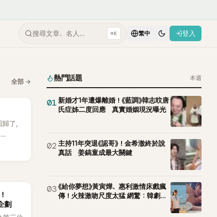
搜尋文章、名人…
登入
⌘K
繁中
熱門話題
本週
全部
→
新婚才1年遭爆離婚！《藍調》韓志旼唐
01
氏症姊二度回應 真實婚姻現況曝光
 回歸了，
E
主持11年突退《認哥》！金希澈終於說
02
。
真話 姜鎬童成最大關鍵
《給你夢想》黃寅燁、惠利激情床戲瘋
03
後！
傳！火辣激吻尺度太猛 網驚：韓劇太
企劃
敢拍