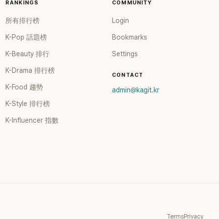
RANKINGS
COMMUNITY
所有排行榜
Login
K-Pop 話題榜
Bookmarks
K-Beauty 排行
Settings
K-Drama 排行榜
CONTACT
K-Food 趨勢
admin@kagit.kr
K-Style 排行榜
K-Influencer 指數
Terms
Privacy