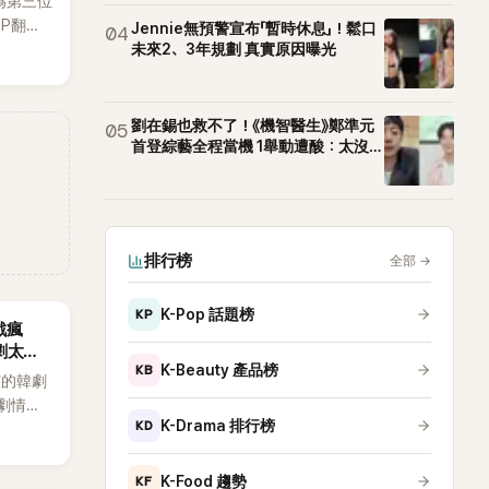
為第三位
OP翻唱
Jennie無預警宣布「暫時休息」！鬆口
04
賢已獲
未來2、3年規劃 真實原因曝光
近期完
劉在錫也救不了！《機智醫生》鄭準元
05
首登綜藝全程當機 1舉動遭酸：太沒誠
意
排行榜
全部
→
KP
K-Pop 話題榜
戲瘋
劇太敢
KB
K-Beauty 產品榜
演的韓劇
劇情進
KD
K-Drama 排行榜
溫。最
，更接連
上瘋
KF
K-Food 趨勢