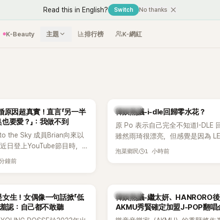
Read this in English?
Switch
No thanks
K-Beauty
主題
排行榜
K-網紅
熱議討論
婚原因超真實！直言「另一半
韓娛熱議-i-dle回歸零水花？
臭也要愛？」：我做不到
原 Po 表示自己完全不知道I-DLE
to the Sky 成員Brian向來以
雖然雨琦很漂亮，但感覺是因為 L
近日登上YouTube節目時，
SSERAFIM 和 aespa 佔據了市場
1 小時前
泡菜鄉民
的婚姻觀，直言無法理解「連
 分鐘前
、便便臭都要愛」這種說法，
自己是不婚主義者，一番超直
熱議。
熱議討論
是女生！女偶像一句話掀「低
韓娛熱議-繼太妍、HANRORO
 羞認：自己都不敢聽
AKMU秀賢確定加盟J-POP翻唱