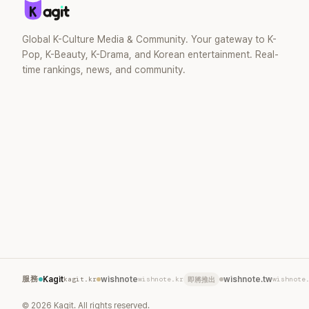
去」的直率性格。其實她過去也曾在 SBS
節目《脫掉鞋子恢單4Men》 中，親自公開
那張當年引發話題的「腋下比基尼照」，再次
Global K-Culture Media & Community. Your gateway to K-
重提這段至今仍被粉絲視為黑歷史代表作
Pop, K-Beauty, K-Drama, and Korean entertainment. Real-
的事件。 回顧李智惠的演藝路，她於
time rankings, news, and community.
1998 年以混聲團體 S#arp 成員身分出
道，該團在 2000 年代初期紅極一時，由
李智惠、徐智英兩位女成員，以及張錫
炫、Chris Kim 兩位男成員組成。不過後來
爆出長達四年的團內霸凌風波，甚至傳出
徐智英母親對李智惠言語辱罵、動手等爭
議，最終團體於 2002 年解散。 團體解散
後，李智惠轉型 solo，靠著綜藝與歌唱實
力持續活躍演藝圈。據悉，她當年能加入
S#arp，也與 李尚敏 的賞識有關。 感情方
面，李智惠於 2017 年與圈外男友結婚，
婚後育有兩個女兒，一家四口生活幸福美
滿。如今除了持續活躍於綜藝節目，她經
營的 YouTube 頻道也即將突破百萬訂閱，
服務
Kagit
kagit.kr
wishnote
wishnote.kr
wishnote.tw
wishnote
即將推出
近年內容深受網友喜愛，再度迎來事業第
二春。
©
2026
Kagit. All rights reserved.