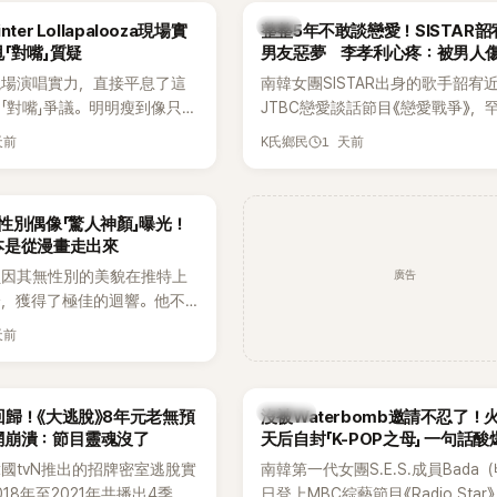
出面證實噩耗，並呼籲外界停
傳，引發觀眾熱烈討論。
韓星
ter Lollapalooza現場實
整整5年不敢談戀愛！SISTAR
逝者安息。
「對嘴」質疑
男友惡夢 李孝利心疼：被男人
現場演唱實力，直接平息了這
南韓女團SISTAR出身的歌手韶宥
「對嘴」爭議。明明瘦到像只剩
JTBC戀愛談話節目《戀愛戰爭》，
還能唱出這麼驚人的爆發力和
自己的感情生活，不僅坦言已經整
天前
1 天前
K氏鄉民
有談戀愛，更首度透露空窗至今的
全與上一段戀情有關，一番真心告
場來賓都相當震驚。
性別偶像「驚人神顏」曝光！
本是從漫畫走出來
廣告
員因其無性別的美貌在推特上
論，獲得了極佳的迴響。他不
，舞技也備受讚譽。
天前
K-POP
歸！《大逃脫》8年元老無預
沒被Waterbomb邀請不忍了！
網崩潰：節目靈魂沒了
天后自封「K-POP之母」 一句話
韓國tvN推出的招牌密室逃脫實
南韓第一代女團S.E.S.成員Bada
18年至2021年共播出4季，
日登上MBC綜藝節目《Radio Star