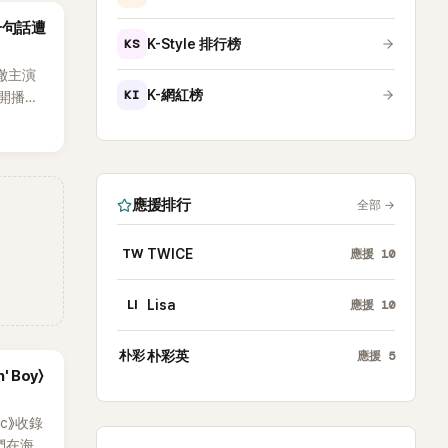
沒找我，這
一句話遭
全場，也
KS
K-Style 排行榜
澈主演
KI
K-網紅榜
開播，
段發言卻
將焦點
女性」意
應援排行
全部
→
TW
TWICE
應援
10
LI
Lisa
應援
10
朴彩
朴彩英
應援
5
' Boy〉
ic》收錄
員們在海邊