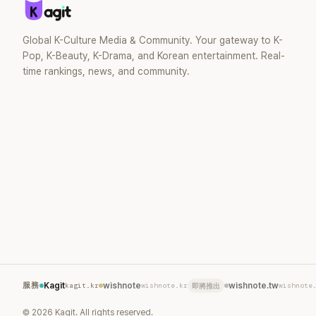
Global K-Culture Media & Community. Your gateway to K-
Pop, K-Beauty, K-Drama, and Korean entertainment. Real-
time rankings, news, and community.
服務
Kagit
kagit.kr
wishnote
wishnote.kr
wishnote.tw
wishnote
即將推出
©
2026
Kagit. All rights reserved.