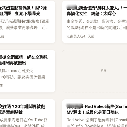
代表性的密室逃脫綜藝之一。
『Bada（海）』，Waterbomb卻
韓星
金武烈差點當偶像！因「2原
金志勳誇金憓秀「身材太驚人」！
根本只是懂了皮毛。」一番話笑翻
角組男團 拒絕下場曝光
轟物化女性 網怒：太噁心
引發網友熱議。
近來憑藉Netflix影集《鐵拳
由金憓秀、金志勳、曹汝貞、金宰
球，演藝事業再攀高峰。近日
的戲劇《現在不是出軌的問題》近日
鮮為人知的出道祕辛，原來他
為宣傳新作品，四位主演一同出演
天前
1 天前
江南美人
是以演員身分出道，而是成為
YouTube節目，不料訪談中的一
一員。
意外掀起爭議。不少網友認為，他
放在金憓秀的身材，言論帶有「物化
一句話掀全網瘋猜！網友全聯想
味，引發大量批評。
 舊緋聞再被翻出
廣告
K成員Jennie近日接受
litan》專訪，談及與澳洲音樂人
la合作推出〈Dracula（JENNIE
天前
〉的幕後故事，沒想到她一句關於
的回答，竟再次引發外界對她與
緋聞的討論。
熱議討論
a交往過？20年緋聞再被翻
韓娛熱議-Red Velvet新曲〈Surfin
N竟是牽線關鍵
MV釋出！成員化身夏日辣妹
nior成員東海近日在YouTube節
Red Velvet公開了迷你專輯《Cosm
白頭銀赫》中，邀請2NE1成員
曲〈Surfin' Boy〉的MV。MV中成