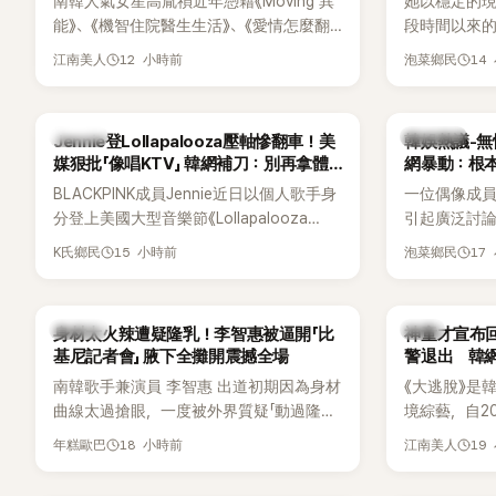
南韓人氣女星高胤禎近年憑藉《Moving 異
她以穩定的
能》、《機智住院醫生生活》、《愛情怎麼翻
段時間以來的
譯？》、《努力克服自卑的我們》等多部熱門
骨頭，怎麼
12 小時前
14
江南美人
泡菜鄉民
作品，躍升為韓劇新一代女神代表，不僅
音量？
演技備受肯定，精緻五官與清新空靈的氣
質也擄獲大批粉絲。近日，她因分享一組
K-POP
熱議討論
Jennie登Lollapalooza壓軸慘翻車！美
韓娛熱議-無
近況照意外掀起熱議，不是因為仙氣十足
媒狠批「像唱KTV」 韓網補刀：別再拿體
網暴動：根
的美貌，而是藏在纖細身材下的超狂背肌
力當藉口
BLACKPINK成員Jennie近日以個人歌手身
一位偶像成
與肩膀線條，反差感十足，讓不少網友看
分登上美國大型音樂節《Lollapalooza
引起廣泛討
傻直呼：「原來她身材這麼猛！」
Chicago》主舞台，不僅成為首位擔任該音
僅外型出眾
15 小時前
17
K氏鄉民
泡菜鄉民
樂節Headliner（壓軸主秀）的K-POP女
SOLO歌手，寫下全新紀錄。然而，演出結
束後卻掀起兩極評價，不僅現場歌唱實力
K-POP
韓星
身材太火辣遭疑隆乳！李智惠被逼開「比
神童才宣布回
遭部分網友質疑，就連美國當地媒體也毫
基尼記者會」 腋下全攤開震撼全場
警退出 韓
不留情給出負評，甚至形容整場演出「就像
南韓歌手兼演員 李智惠 出道初期因為身材
《大逃脫》是
一場豪華KTV」。
曲線太過搶眼，一度被外界質疑「動過隆乳
境綜藝，自20
手術」，最後甚至被公司安排親上火線，召
由鄭鍾淵PD
18 小時前
19
年糕歐巴
江南美人
開前所未見的「泳裝記者會」澄清。這場記者
（DTCU）
會後來還被韓國演藝圈點名為流傳至今的
與龐大世界