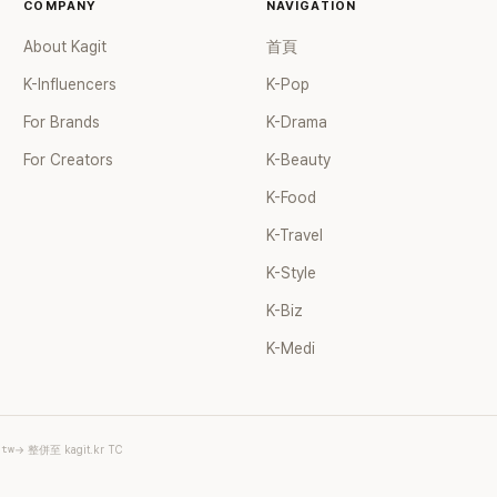
COMPANY
NAVIGATION
About Kagit
首頁
K-Influencers
K-Pop
For Brands
K-Drama
For Creators
K-Beauty
K-Food
K-Travel
K-Style
K-Biz
K-Medi
.tw
→ 整併至 kagit.kr TC