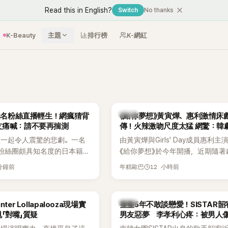
Read this in English?
Switch
No thanks
K-Beauty
主題
排行榜
K-網紅
韓劇
N知名粉絲直播輕生！網瘋猜背
《給你夢想》黃寅燁、惠利激情床
友痛喊：請不要再揣測
傳！火辣激吻尺度太猛 網驚：韓
拍
生一起令人震驚的悲劇。一名
由黃寅燁與Girls' Day成員惠利主
EN粉絲圈頗具知名度的日本籍女
《給你夢想》於今年開播，近期隨著
TikTok直播期間輕生，最終
入高潮，男女主角的感情線快速升
 分鐘前
12 小時前
年糕歐巴
消息曝光後震驚韓網，也讓不
新播出的第8集不僅上演火辣吻戲
社群平台哀悼。事發後，死者
出現床戲橋段，讓相關片段在網路
出面證實噩耗，並呼籲外界停
傳，引發觀眾熱烈討論。
韓星
ter Lollapalooza現場實
整整5年不敢談戀愛！SISTAR
逝者安息。
「對嘴」質疑
男友惡夢 李孝利心疼：被男人