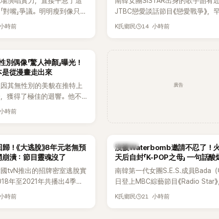
現場演唱實力，直接平息了這
南韓女團SISTAR出身的歌手韶宥
「對嘴」爭議。明明瘦到像只剩
JTBC戀愛談話節目《戀愛戰爭》，
還能唱出這麼驚人的爆發力和
自己的感情生活，不僅坦言已經整
 小時前
14 小時前
K氏鄉民
有談戀愛，更首度透露空窗至今的
全與上一段戀情有關，一番真心告
場來賓都相當震驚。
性別偶像「驚人神顏」曝光！
本是從漫畫走出來
廣告
員因其無性別的美貌在推特上
論，獲得了極佳的迴響。他不
，舞技也備受讚譽。
 小時前
K-POP
歸！《大逃脫》8年元老無預
沒被Waterbomb邀請不忍了！
網崩潰：節目靈魂沒了
天后自封「K-POP之母」 一句話
韓國tvN推出的招牌密室逃脫實
南韓第一代女團S.E.S.成員Bada
18年至2021年共播出4季，
日登上MBC綜藝節目《Radio Star
打造完整的「大逃脫宇宙
分享近況，還罕見公開向夏季音樂
 小時前
21 小時前
K氏鄉民
」，憑藉燒腦劇情、電影級場景
Waterbomb喊話，笑稱自己至今
觀，累積大批死忠粉絲，被譽
演出，更幽默表示：「我名字就叫