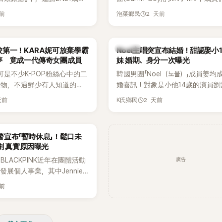
嘉賓。兩人不僅回憶出道前的青
享受夏日，展現了清爽活潑的魅力
天前
2 天前
泡菜鄉民
首度聊起當年鬧得沸沸揚揚的
忍不住笑說：「真的有很多粉
往過。」
K-POP
第一！KARA妮可放棄學霸
Noel主唱突宣布結婚！甜認娶小
夢 竟成一代傳奇女團成員
妹 婚期、身分一次曝光
可是不少K-POP粉絲心中的二
韓國男團「Noel（노을）」成員姜均
人物，不過鮮少有人知道的
婚喜訊！對象是小他14歲的演員劉
不只是舞台上的人氣偶像，更
（유하진 音譯），兩人將於10月3
天前
2 天前
K氏鄉民
不扣的學霸。她日前在節目中
爾低調舉辦婚禮，消息一出立刻引
在美國就讀國中時，曾拿下全
注。
優異成績曝光後，再度掀起網
預警宣布「暫時休息」！鬆口未
劃 真實原因曝光
廣告
LACKPINK近年在團體活動
發展個人事業，其中Jennie
新個人專輯，近期更陸續在演
天前
開新歌，引發粉絲高度期待。
日受訪時也透露，完成今年夏
程後，將暫時放慢腳步，替自