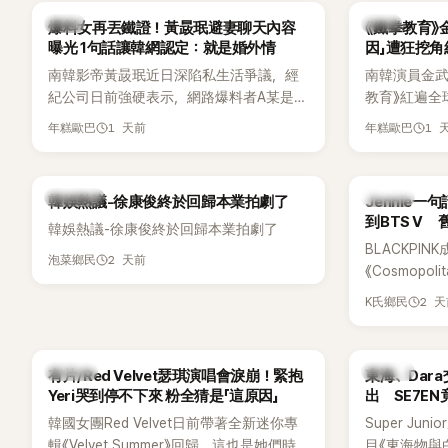
「三大記者會」之一。近日她在綜藝節目中親
為韓國最具
韓星
韓星
爆料女再丟鐵證！黃晸珉避妻聊天內容
《鐵拳教育》
口回憶這段「隆乳疑雲黑歷史」，話題再度被
曝光 1句話讓韓網認定：就是婚外情
因」遭狂挖
翻出來熱議。 2日播出的 SBS 綜藝節目
南韓影帝黃晸珉近日深陷私生活爭議，經
南韓演員金武烈
《我的經紀人太難搞－秘書鎮》，邀請同時
紀公司日前強硬表示，網路爆料者A某是涉
教育》紅遍全
兼顧工作與育兒的演藝圈代表「媽媽群」
嫌長期跟蹤黃晸珉的嫌疑人，已採取法律
被爆出一段
——李智惠、李賢怡、李恩亨，以第13位
1 天前
1 
年糕歐巴
年糕歐巴
行動。不過，A某並未因此停止發聲，5日
當年差點不
「My Star」身分登場，分享最真實的生活日
再度透過社群平台公開更多內容，反駁經
男團偶像的
常。 節目一開始，李瑞鎮 率先與李智惠會
紀公司的說法，強調兩人的聯繫一直都是
合，兩人邊搭車邊聊天，氣氛輕鬆。聊到
熱議討論
K-POP
韓娛熱議-徐康俊終於回歸本業拍劇了
Jennie
「雙向互動」，並非外界所稱的單方面騷擾。
最近的新聞，李瑞鎮突然直球發問：「妳不
到BTS V
韓娛熱議-徐康俊終於回歸本業拍劇了
是上新聞了？說妳去做整形？是人中縮短
BLACKPIN
手術嗎？」一貫犀利又不留情的問法，讓現
2 天前
泡菜鄉民
《Cosmopo
場瞬間笑成一片。對此，李智惠也毫不閃
Tame Impa
躲，淡定接招，兩人鬥嘴默契十足。 話題
2 
K氏鄉民
Remix）
接著一路延燒到過去的爭議。李瑞鎮脫口
「共同朋友」
補刀：「妳以前不是還在游泳池開過記者
BTS成員V
會？」直接點名她當年的風波。李智惠聽了
K-POP
K-POP
有片/Red Velvet瑟琪演唱會淚崩！緊抱
東海、Dar
忍不住笑說：「哥怎麼連這個都知道？」李瑞
Yeri哭到停不下來 粉全猜是「這原因」
出 SE7E
鎮則回嘴：「那時候新聞鬧那麼大，不知道
韓國女團Red Velvet日前帶著全新迷你專
Super Ju
才奇怪吧。」一來一往，氣氛反而更加輕
輯《Velvet Summer》回歸，這也是她們時
目《東海物與