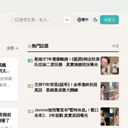
搜尋文章、名人…
登入
⌘K
繁中
熱門話題
本週
全部
→
新婚才1年遭爆離婚！《藍調》韓志旼唐
01
氏症姊二度回應 真實婚姻現況曝光
戲瘋
劇太敢
演的韓劇
主持11年突退《認哥》！金希澈終於說
劇情進
02
真話 姜鎬童成最大關鍵
溫。最
，更接連
上瘋
Jennie無預警宣布「暫時休息」！鬆口
03
韶宥揭前
未來2、3年規劃 真實原因曝光
傷慘了