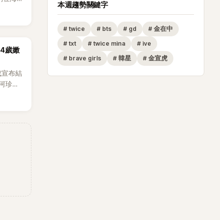
本週趨勢關鍵字
。
#
twice
#
bts
#
gd
#
金在中
#
txt
#
twice mina
#
ive
14歲嫩
#
brave girls
#
韓星
#
金宣虎
成宣布結
河珍
0日在首
發關