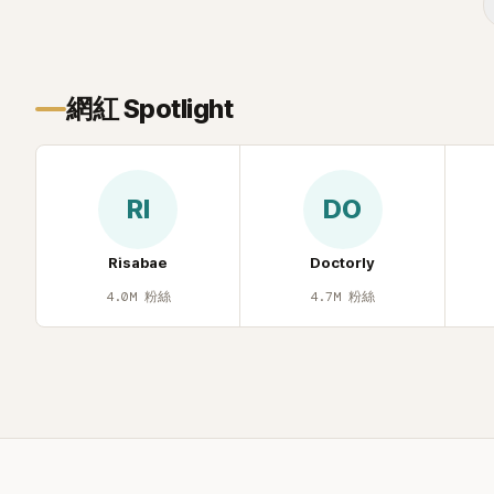
年幼時一度認為「都是我的錯」。
己安排一段
的事件。 回顧李智惠的演藝路，她於
1998 年以混聲團體 S#arp 成員身分出
道，該團在 2000 年代初期紅極一時，由
李智惠、徐智英兩位女成員，以及張錫
網紅 Spotlight
炫、Chris Kim 兩位男成員組成。不過後來
爆出長達四年的團內霸凌風波，甚至傳出
徐智英母親對李智惠言語辱罵、動手等爭
議，最終團體於 2002 年解散。 團體解散
RI
DO
後，李智惠轉型 solo，靠著綜藝與歌唱實
力持續活躍演藝圈。據悉，她當年能加入
S#arp，也與 李尚敏 的賞識有關。 感情方
Risabae
Doctorly
面，李智惠於 2017 年與圈外男友結婚，
4.0M
粉絲
4.7M
粉絲
婚後育有兩個女兒，一家四口生活幸福美
滿。如今除了持續活躍於綜藝節目，她經
營的 YouTube 頻道也即將突破百萬訂閱，
近年內容深受網友喜愛，再度迎來事業第
二春。