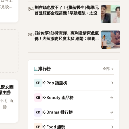
近日登上
罕見談及
劉在錫也救不了！《機智醫生》鄭準元
04
整5年沒
首登綜藝全程當機 1舉動遭酸：太沒誠
意
原因，
白讓現
《給你夢想》黃寅燁、惠利激情床戲瘋
05
傳！火辣激吻尺度太猛 網驚：韓劇太
敢拍
排行榜
全部
→
KP
K-Pop 話題榜
火辣女團
酸爆主辦
KB
K-Beauty 產品榜
（바다）近
》，除了
KD
K-Drama 排行榜
節
從未受邀
KF
K-Food 趨勢