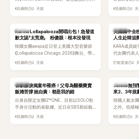
鬆。 談到當年情況，李智惠終於鬆口坦
隔2年再度推出新作品。為慶祝出道12週
Dara擔任
言，當時確實被質疑動過隆胸手術。她回
2 天前
2 
K氏鄉民
K氏鄉民
年，五位成員也一連舉辦三場粉絲演唱
澀往事，也
憶：「拍了比基尼照片之後，就開始被說是
會，與粉絲共同回顧經典歌曲、帶來新歌
緋聞，讓東海
不是去隆乳了。」為了澄清誤會，她只好親
舞台。不過，成員瑟琪卻在演出過程中數
絲以為我們交
自站出來說清楚。 李智惠進一步解釋，當
K-POP
K-POP
Karina Lollapalooza開唱出包！急發道
美國國中全校
度落淚，令人相當心疼。
時隆胸手術幾乎只有「腋下切開」一種方式，
歉文認「太荒唐」 粉傻眼：根本沒發現
人生赴韓追
「所以我就想，既然一直說我有做，那我乾
韓國女團aespa近日登上美國大型音樂節
KARA成員妮
脆把腋下給大家看，證明我根本沒動過。」
《Lollapalooza Chicago 2026》舞台，帶
代女團代表
一句話說完，全場瞬間炸鍋，來賓又驚又
來多首代表作與新歌演出，現場氣氛嗨
是，她其實
笑。 事實上，早在 2006 年，李智惠就為
2 天前
2 
K氏鄉民
打歌雷達
翻。不過，成員Karina卻在演出後主動坦
是一名不折
了證明自己沒有「隆乳」，真的召開了一場泳
承，自己因為太緊張，在表演過程中一度
透露，自己
裝記者招待會。當時她穿著比基尼站在一
忘記歌詞，還親自向粉絲道歉。
校第一名，
排攝影機前，面對媒體擺出各種姿勢，畫
K-POP
K-POP
崔叡娜淚揭童年罹癌！父母為醫藥費賣
Jennie無
友熱議。
面至今仍被網友津津樂道。 這段為平息爭
飯捲苦撐 她自責：都是我的錯
來2、3年規
議、直接公開腋下畫面自證清白的往事再
出身自限定女團IZ*ONE、目前以SOLO歌
韓國人氣女團B
度被提起，節目現場立刻充滿驚呼聲與笑
手身分活動的崔叡娜，近日在SBS新綜藝
之外，也積極
聲，也再次讓人見識到她面對流言時「豁出
《我的餘生戀愛》（내 남은 연애）中，首度談
即將推出全
2 天前
2 
去」的直率性格。其實她過去也曾在 SBS
K氏鄉民
K氏鄉民
起自己幼年罹患小兒癌的經歷，回憶起父
出中搶先公
節目《脫掉鞋子恢單4Men》 中，親自公開
母為了籌措醫療費四處奔波，甚至靠賣飯
不過，她近
那張當年引發話題的「腋下比基尼照」，再次
捲維持生計，讓她忍不住當場落淚，坦言
季音樂節行
重提這段至今仍被粉絲視為黑歷史代表作