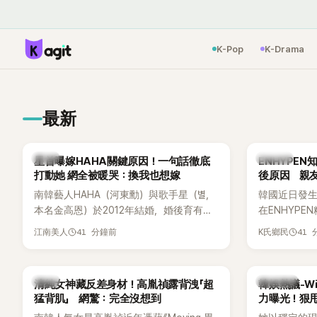
K-Pop
K-Drama
最新
韓星
K-POP
星首曝嫁HAHA關鍵原因！一句話徹底
ENHYPE
打動她 網全被暖哭：換我也想嫁
後原因 親
南韓藝人HAHA（河東勳）與歌手星（별，
韓國近日發
本名金高恩）於2012年結婚，婚後育有兩
在ENHYP
子一女，一家五口生活幸福美滿，也是韓
粉絲，日前在
41 分鐘前
41
江南美人
K氏鄉民
國演藝圈公認的模範夫妻。近日，星首度
不幸身亡，
公開當年決定嫁給HAHA的關鍵原因，竟是
少粉絲湧入
一句讓她至今仍難忘的話，也成為她點頭
親友也陸續
韓星
熱議討論
清純女神藏反差身材！高胤禎露背洩「超
韓娛熱議-Win
步入婚姻的最大理由。
止揣測，盼
猛背肌」 網驚：完全沒想到
力曝光！狠甩