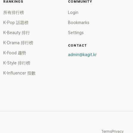
RANKINGS
COMMUNITY
所有排行榜
Login
K-Pop 話題榜
Bookmarks
K-Beauty 排行
Settings
K-Drama 排行榜
CONTACT
K-Food 趨勢
admin@kagit.kr
K-Style 排行榜
K-Influencer 指數
Terms
Privacy