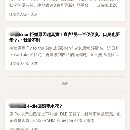
狀況等風波後，終於睽違3個月更新社群平台，一口氣曬出20
張近況照，讓大批粉絲又驚又喜。不過，比起照片本身，更引
2 天前
江南美人
發熱議的是，她竟選用前男友張基河所屬樂團的歌曲作為背景
音樂，意外掀起韓網討論。
韓星
45歲Brian拒婚原因超真實！直言「另一半便便臭、口臭也要
愛？」：我做不到
南韓男團 Fly to the Sky 成員Brian向來以愛乾淨聞名，近日登
上YouTube節目時，再度談到自己的婚姻觀，直言無法理解「連
另一半的口臭、便便臭都要愛」這種說法，更大方表明自己是不
2 天前
江南美人
婚主義者，一番超直白發言掀起熱議。
廣告
熱議討論
韓娛熱議-i-dle回歸零水花？
原 Po 表示自己完全不知道I-DLE 回歸了，雖然雨琦很漂亮，但
感覺是因為 LE SSERAFIM 和 aespa 佔據了市場。
2 天前
泡菜鄉民