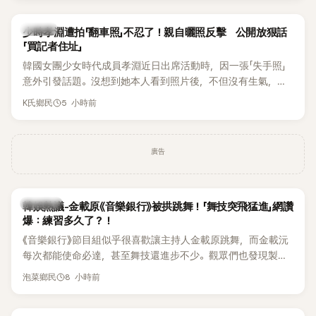
一句「歡迎回來」，更讓他至今印象深刻。
K-POP
少時孝淵遭拍「翻車照」不忍了！親自曬照反擊 公開放狠話
「買記者住址」
韓國女團少女時代成員孝淵近日出席活動時，因一張「失手照」
意外引發話題。沒想到她本人看到照片後，不但沒有生氣，反
而親自把照片放上IG限時動態開玩笑，甚至幽默喊話要「買記者
5 小時前
K氏鄉民
的住址」，讓網友全笑翻。
廣告
熱議討論
韓娛熱議-金載原《音樂銀行》被拱跳舞！「舞技突飛猛進」網讚
爆：練習多久了？！
《音樂銀行》節目組似乎很喜歡讓主持人金載原跳舞，而金載沅
每次都能使命必達，甚至舞技還進步不少。觀眾們也發現製作
單位對此樂此不疲。
8 小時前
泡菜鄉民