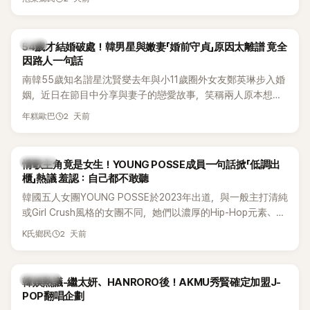
韓星
54歲才結婚破處！韓男星與嫩妻「婚前守貞」原因太離譜 竟全
因路人一句話
南韓55歲知名諧星沈賢燮去年與小11歲圈外女友鄭英琳步入婚
姻，近日在節目中分享與妻子的戀愛故事，笑稱兩人原本想享
受兩人世界，沒想到站在飯店門口時竟被路人認出，還一路替
2 天前
年糕歐巴
他們加油打氣，讓他害羞到最後直接放棄進飯店，意外成了婚
前一直堅守「婚前守貞」的原因之一。
K-POP
情歌主角竟是女生！YOUNG POSSE成員一句話掀「低調出
櫃」熱議 羞認：自己都不敢聽
韓國五人女團YOUNG POSSE於2023年出道，與一般主打清純
或Girl Crush風格的女團不同，她們以濃厚的Hip-Hop元素、自
創Rap及成員親自參與創作為特色，MV也融入美式街頭、塗
2 天前
K氏鄉民
鴉、滑板等文化元素。雖然並非出身四大經紀公司，仍憑藉鮮
明的音樂風格，在海外尤其是歐美市場累積不少人氣，逐漸成
為第五代女團中極具辨識度的新生代代表之一。
熱議討論
韓娛熱議-繼太妍、HANRORO後！AKMU秀賢確定加盟J-
POP翻唱企劃