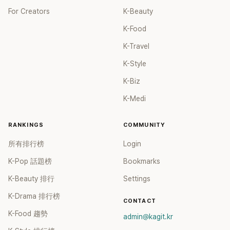
For Creators
K-Beauty
K-Food
K-Travel
K-Style
K-Biz
K-Medi
RANKINGS
COMMUNITY
所有排行榜
Login
K-Pop 話題榜
Bookmarks
K-Beauty 排行
Settings
K-Drama 排行榜
CONTACT
K-Food 趨勢
admin@kagit.kr