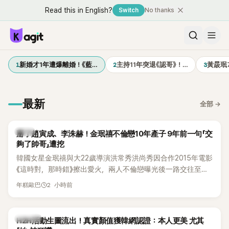
Read this in English?
Switch
No thanks
1
2
3
新婚才1年遭爆離婚！《藍…
主持11年突退《認哥》！…
黃晸珉
最新
全部
→
韓星
掰了趙寅成、李洙赫！金珉禧不倫戀10年產子 9年前一句「交
夠了帥哥」遭挖
韓國女星金珉禧與大22歲導演洪常秀洪尚秀因合作2015年電影
《這時對，那時錯》擦出愛火，兩人不倫戀曝光後一路交往至
今，戀情已持續近10年，並於去年迎來兩人的兒子。金珉禧也
2 小時前
年糕歐巴
將透過洪常秀執導的新片《無處安放我的眼睛》（暫譯，
Nowhere To Lay My Eyes）正式回歸大銀幕，這也是她產後
首度以演員身分復出。不過，新片尚未上映，她9年前電影中的
K-POP
H2H活動生圖流出！真實顏值獲韓網認證：本人更美 尤其
一句台詞卻突然被韓網翻出，意外再度掀起熱議。