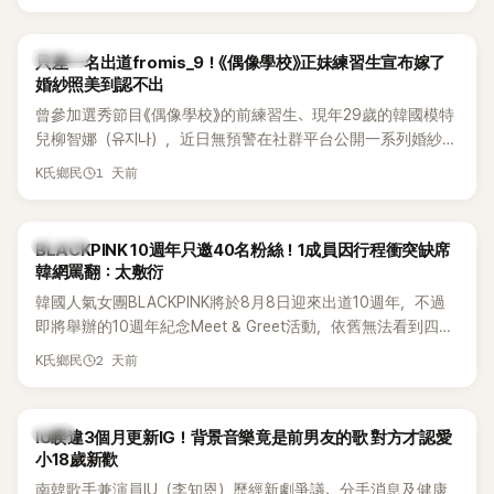
的？」
K-POP
只差一名出道fromis_9！《偶像學校》正妹練習生宣布嫁了
婚紗照美到認不出
曾參加選秀節目《偶像學校》的前練習生、現年29歲的韓國模特
兒柳智娜（유지나），近日無預警在社群平台公開一系列婚紗
照，親自宣布即將步入婚姻，消息曝光後讓不少曾追看節目的
1 天前
K氏鄉民
粉絲又驚又喜，紛紛送上祝福。
K-POP
BLACKPINK 10週年只邀40名粉絲！1成員因行程衝突缺席
韓網罵翻：太敷衍
韓國人氣女團BLACKPINK將於8月8日迎來出道10週年，不過
即將舉辦的10週年紀念Meet & Greet活動，依舊無法看到四人
合體。根據韓媒《MyDaily》7日報導，當天將由Jisoo（智秀）、
2 天前
K氏鄉民
Rosé與Jennie出席，Lisa則因行程安排確定缺席，再度引發粉
絲熱議。
韓星
IU睽違3個月更新IG！背景音樂竟是前男友的歌 對方才認愛
小18歲新歡
南韓歌手兼演員IU（李知恩）歷經新劇爭議、分手消息及健康