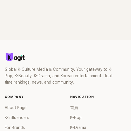
Global K-Culture Media & Community. Your gateway to K-
Pop, K-Beauty, K-Drama, and Korean entertainment. Real-
time rankings, news, and community.
COMPANY
NAVIGATION
About Kagit
首頁
K-Influencers
K-Pop
For Brands
K-Drama