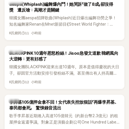
K-POP
aespa〈Whiplash〉編舞爆內鬥！她哭訴「做了8成」卻沒得
獎 遭反嗆：高潮才是關鍵
韓國女團aespa招牌歌曲〈Whiplash〉近日爆出編舞功勞之爭！
知名編舞家Renan在Mnet新節目《Street World Fighter：
Directors' War》預告中，公開談及自己在〈Whiplash〉編舞上的
11 小時前
K氏鄉民
貢獻，直言明明自己完成約8成舞蹈，2025 KOREA Awards「年
度編舞大賞」卻由Lachica拿走，讓她至今仍感到相當不平。
K-POP
BLACKPINK 10週年惹怒粉絲！Jisoo急發文道歉 韓網風向
大逆轉：更有好感了
韓國女團BLACKPINK迎來出道10週年，原本是值得慶祝的大日
子，卻因官方活動安排引發粉絲不滿，甚至傳出有人持高爾夫
球桿到YG娛樂大樓鬧事。Jisoo今（8日）也親自發文向BLINK
12 小時前
K氏鄉民
道歉，坦言這次紀念日「好像是充滿歉意的一天」。
韓星
李昇基105億押金拿不回！女代表失控放狠話「再爆李昇基、
泰民都會死」 驚悚錄音流出
歌手李昇基近期捲入高達105億韓元（約新台幣2.3億元）的租
屋押金返還爭議，對象正是演藝企劃公司One Hundred Label
代表車佳媛(차가원)。如今事件再掀風波，YouTuber李鎮浩公開