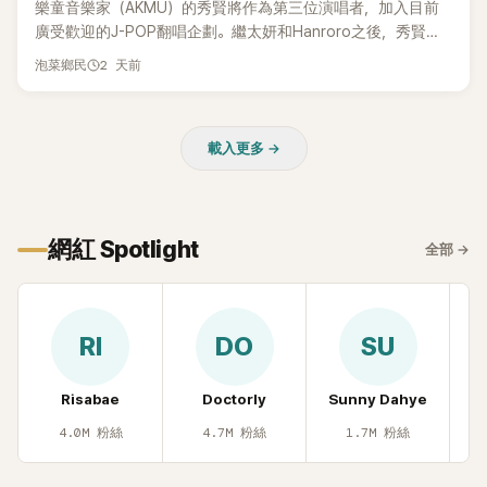
樂童音樂家（AKMU）的秀賢將作為第三位演唱者，加入目前
廣受歡迎的J-POP翻唱企劃。繼太妍和Hanroro之後，秀賢已
獲選為第三首翻唱歌曲的主唱，並於近期完成錄音。
2 天前
泡菜鄉民
載入更多 →
網紅 Spotlight
全部
→
RI
DO
SU
Risabae
Doctorly
Sunny Dahye
H
4.0M
粉絲
4.7M
粉絲
1.7M
粉絲