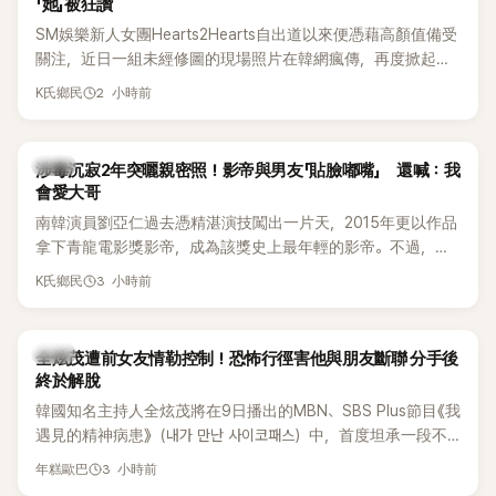
「她」被狂讚
SM娛樂新人女團Hearts2Hearts自出道以來便憑藉高顏值備受
關注，近日一組未經修圖的現場照片在韓網瘋傳，再度掀起熱
烈討論，不少看過本人的網友更直呼：「真人比照片還漂亮！」
2 小時前
K氏鄉民
韓星
涉毒沉寂2年突曬親密照！影帝與男友「貼臉嘟嘴」 還喊：我
會愛大哥
南韓演員劉亞仁過去憑精湛演技闖出一片天，2015年更以作品
拿下青龍電影獎影帝，成為該獎史上最年輕的影帝。不過，他
2023年爆出涉毒風波後，演藝事業受到重創，後續又牽扯與男
3 小時前
K氏鄉民
性友人崔河那之間的相關爭議，近年幾乎淡出演藝圈，鮮少公
開露面。
韓星
全炫茂遭前女友情勒控制！恐怖行徑害他與朋友斷聯 分手後
終於解脫
韓國知名主持人全炫茂將在9日播出的MBN、SBS Plus節目《我
遇見的精神病患》（내가 만난 사이코패스）中，首度坦承一段不
堪回首的戀愛經歷，自爆曾遭前女友過度控制，不僅走到哪都
3 小時前
年糕歐巴
得開視訊報備，最後甚至因此和朋友失去聯絡，分手後朋友的