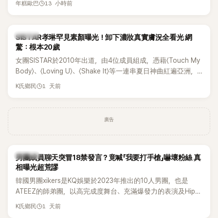
13 小時前
年糕歐巴
一段與車佳媛過去的通話錄音，當中出現「李昇基身邊的人會全
部死掉」等激烈言論，引發外界譁然。
K-POP
SISTAR孝琳罕見素顏曝光！卸下濃妝真實膚況全看光 網
驚：根本20歲
女團SISTAR於2010年出道，由4位成員組成，憑藉〈Touch My
Body〉、〈Loving U〉、〈Shake It〉等一連串夏日神曲紅遍亞洲，
獲封「夏日女王」。不過，團體在出道滿7年後宣布解散，成員各
1 天前
K氏鄉民
自投入個人演藝事業。向來以性感火辣形象和強大舞台氣場著
稱的孝琳，近日在社群分享與「排球女王」金軟景聚餐的日常，
不僅展現兩人多年不變的好交情，她幾乎素顏入鏡的真實模
廣告
樣，也意外掀起網友熱議。
K-POP
男團成員聊天突冒18禁發言？竟喊「我要打手槍」嚇壞粉絲 真
相曝光超荒謬
韓國男團xikers是KQ娛樂於2023年推出的10人男團，也是
ATEEZ的師弟團，以高完成度舞台、充滿爆發力的表演及Hip-
Hop風格聞名，出道後迅速累積大批海內外粉絲，近年也陸續
1 天前
K氏鄉民
登上Lollapalooza等國際大型音樂節，展現新生代男團的舞台