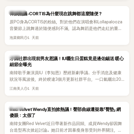
實力。
熱議討論
韓娛熱議-CORTIS為什麼現在跳舞都這麼隨便？
原PO身為CORTIS的粉絲，對於他們在演唱會和Lollapalooza
音樂節上跳舞過於隨便感到不滿，認為舞蹈是他們走紅的重要
原因，希望他們能更認真地表演。
1 天前
泡菜鄉民
韓星
才因社群出現前男友惹議！IU曬生日蛋糕竟是邊佑錫送 暖心
細節全曝光
南韓歌手兼演員IU（李知恩）歷經新劇爭議、分手消息及健康
狀況等風波後，終於睽違3個月更新社群平台，一口氣曬出20
張近況照，讓大批粉絲又驚又喜。其中，一張生日蛋糕照意外
1 天前
江南美人
掀起熱議，不僅送禮人的身分曝光，就連貼文背景音樂也被眼
尖網友發現暗藏玄機，在韓網引發兩波討論。
K-POP
Red Velvet Wendy直拍掀熱議！臀部曲線遭疑靠「臀墊」 網
傻眼：太假了
南韓女團Red Velvet近日帶著新作品回歸，成員Wendy卻因舞
台造型再次掀起討論。她日前才因暴瘦身形受到外界關注，又