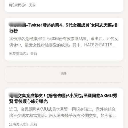
被質疑在舞台上使用臀墊，如今最新打歌舞台曝光後，再度因
1 天前
K氏鄉民
身形比例引發熱議。
熱議討論
韓娛熱議-Twitter發起的第4、5代女團成員「女同志天菜」排
行榜
這份排名是根據推特上5336份有效票選結果，選出四、五代女
偶像中，最受女性粉絲喜愛的成員。其中，HATS2HEARTS成
員包攬了前三名，展現了她們在女性社群中的高人氣。
1 天前
泡菜鄉民
廣告
韓星
毫無交集竟成摯友！《爸爸去哪》「小哭包」民國同遊AKMU秀
賢 背後暖心緣分曝光
近日，金民國與AKMU成員李秀賢一同現身瑞士，意外的組合
讓不少網友相當驚訝。兩人過去幾乎沒有公開交集，如今卻一
起踏上瑞士之旅，也讓粉絲紛紛好奇：「他們到底是怎麼認識
1 天前
江南美人