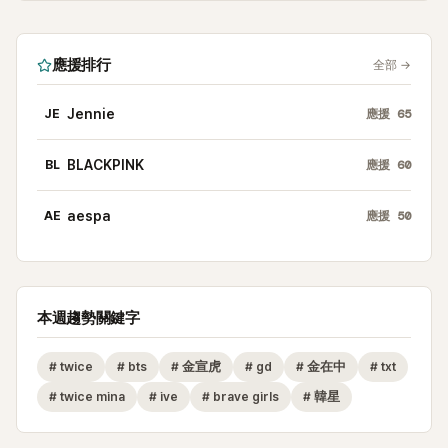
應援排行
全部
→
JE
Jennie
應援
65
BL
BLACKPINK
應援
60
AE
aespa
應援
50
本週趨勢關鍵字
#
twice
#
bts
#
金宣虎
#
gd
#
金在中
#
txt
#
twice mina
#
ive
#
brave girls
#
韓星