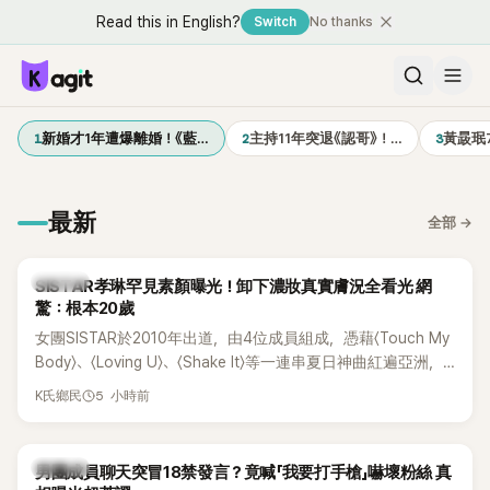
Read this in English?
Switch
No thanks
1
2
3
新婚才1年遭爆離婚！《藍…
主持11年突退《認哥》！…
黃晸珉
最新
全部
→
K-POP
SISTAR孝琳罕見素顏曝光！卸下濃妝真實膚況全看光 網
驚：根本20歲
女團SISTAR於2010年出道，由4位成員組成，憑藉〈Touch My
Body〉、〈Loving U〉、〈Shake It〉等一連串夏日神曲紅遍亞洲，
獲封「夏日女王」。不過，團體在出道滿7年後宣布解散，成員各
5 小時前
K氏鄉民
自投入個人演藝事業。向來以性感火辣形象和強大舞台氣場著
稱的孝琳，近日在社群分享與「排球女王」金軟景聚餐的日常，
不僅展現兩人多年不變的好交情，她幾乎素顏入鏡的真實模
K-POP
男團成員聊天突冒18禁發言？竟喊「我要打手槍」嚇壞粉絲 真
樣，也意外掀起網友熱議。