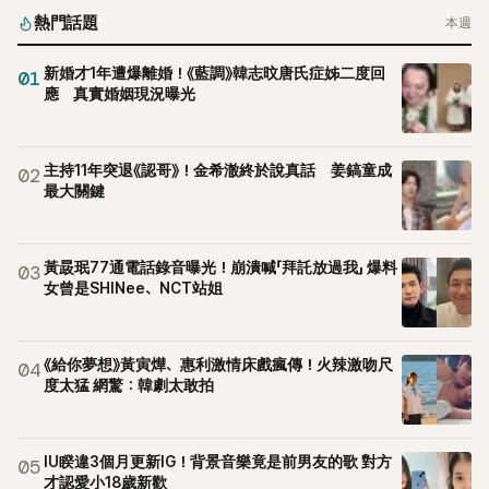
熱門話題
本週
新婚才1年遭爆離婚！《藍調》韓志旼唐氏症姊二度回
01
應 真實婚姻現況曝光
主持11年突退《認哥》！金希澈終於說真話 姜鎬童成
02
最大關鍵
黃晸珉77通電話錄音曝光！崩潰喊「拜託放過我」 爆料
03
女曾是SHINee、NCT站姐
《給你夢想》黃寅燁、惠利激情床戲瘋傳！火辣激吻尺
04
度太猛 網驚：韓劇太敢拍
IU睽違3個月更新IG！背景音樂竟是前男友的歌 對方
05
才認愛小18歲新歡