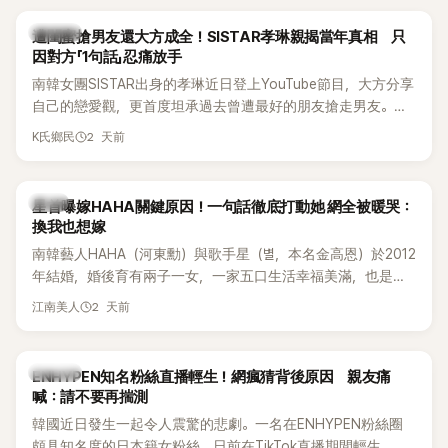
稱的單方面騷擾。如今，韓媒《Dispatch》再曝光雙方77通電話
的錄音內容，而A也首度承認自己過去曾是SHINee、NCT等偶
K-POP
遭閨蜜搶男友還大方成全！SISTAR孝琳親揭當年真相 只
像團體的「站姐」，事件持續延燒。
因對方「1句話」忍痛放手
南韓女團SISTAR出身的孝琳近日登上YouTube節目，大方分享
自己的戀愛觀，更首度坦承過去曾遭最好的朋友搶走男友。她
表示，當時選擇瀟灑放手，但如果同樣的事情現在再發生，「我
2 天前
K氏鄉民
絕對不會坐視不管」，直率發言掀起熱議。
韓星
星首曝嫁HAHA關鍵原因！一句話徹底打動她 網全被暖哭：
換我也想嫁
南韓藝人HAHA（河東勳）與歌手星（별，本名金高恩）於2012
年結婚，婚後育有兩子一女，一家五口生活幸福美滿，也是韓
國演藝圈公認的模範夫妻。近日，星首度公開當年決定嫁給
2 天前
江南美人
HAHA的關鍵原因，竟是一句讓她至今仍難忘的話，也成為她
點頭步入婚姻的最大理由。
K-POP
ENHYPEN知名粉絲直播輕生！網瘋猜背後原因 親友痛
喊：請不要再揣測
韓國近日發生一起令人震驚的悲劇。一名在ENHYPEN粉絲圈
頗具知名度的日本籍女粉絲，日前在TikTok直播期間輕生，最