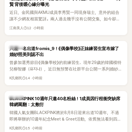
賢 背後暖心緣分曝光
近日，金民國與AKMU成員李秀賢一同現身瑞士，意外的組合
讓不少網友相當驚訝。兩人過去幾乎沒有公開交集，如今卻一
起踏上瑞士之旅，也讓粉絲紛紛好奇：「他們到底是怎麼認識
12 小時前
江南美人
的？」
K-POP
只差一名出道fromis_9！《偶像學校》正妹練習生宣布嫁了
婚紗照美到認不出
曾參加選秀節目《偶像學校》的前練習生、現年29歲的韓國模特
兒柳智娜（유지나），近日無預警在社群平台公開一系列婚紗
照，親自宣布即將步入婚姻，消息曝光後讓不少曾追看節目的
14 小時前
K氏鄉民
粉絲又驚又喜，紛紛送上祝福。
K-POP
BLACKPINK 10週年只邀40名粉絲！1成員因行程衝突缺席
韓網罵翻：太敷衍
韓國人氣女團BLACKPINK將於8月8日迎來出道10週年，不過
即將舉辦的10週年紀念Meet & Greet活動，依舊無法看到四人
合體。根據韓媒《MyDaily》7日報導，當天將由Jisoo（智秀）、
15 小時前
K氏鄉民