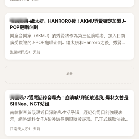
鴉、滑板等文化元素。雖然並非出身四大經紀公司，仍憑藉鮮
明的音樂風格，在海外尤其是歐美市場累積不少人氣，逐漸成
為第五代女團中極具辨識度的新生代代表之一。
熱議討論
韓娛熱議-繼太妍、HANRORO後！AKMU秀賢確定加盟J-
POP翻唱企劃
樂童音樂家（AKMU）的秀賢將作為第三位演唱者，加入目前
廣受歡迎的J-POP翻唱企劃。繼太妍和Hanroro之後，秀賢已
獲選為第三首翻唱歌曲的主唱，並於近期完成錄音。
1 天前
泡菜鄉民
廣告
韓星
黃晸珉77通電話錄音曝光！崩潰喊「拜託放過我」 爆料女曾是
SHINee、NCT站姐
南韓影帝黃晸珉近日深陷私生活爭議，經紀公司日前強硬表
示，網路爆料女子A某涉嫌長期跟蹤黃晸珉，已正式採取法律
行動。不過，A並未停止發聲，持續透過社群平台公開爆料，反
1 天前
江南美人
駁經紀公司的說法，強調兩人一直維持雙向聯繫，並非外界所