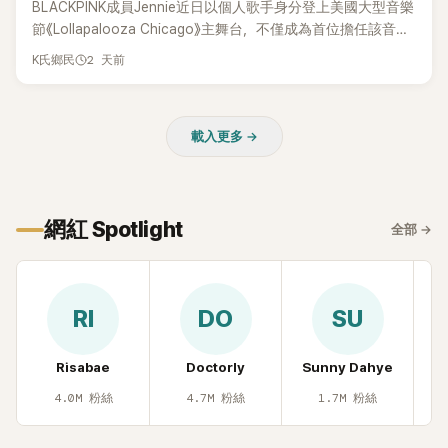
BLACKPINK成員Jennie近日以個人歌手身分登上美國大型音樂
節《Lollapalooza Chicago》主舞台，不僅成為首位擔任該音樂
節Headliner（壓軸主秀）的K-POP女SOLO歌手，寫下全新紀
2 天前
K氏鄉民
錄。然而，演出結束後卻掀起兩極評價，不僅現場歌唱實力遭
部分網友質疑，就連美國當地媒體也毫不留情給出負評，甚至
形容整場演出「就像一場豪華KTV」。
載入更多 →
網紅 Spotlight
全部
→
RI
DO
SU
Risabae
Doctorly
Sunny Dahye
H
4.0M
粉絲
4.7M
粉絲
1.7M
粉絲