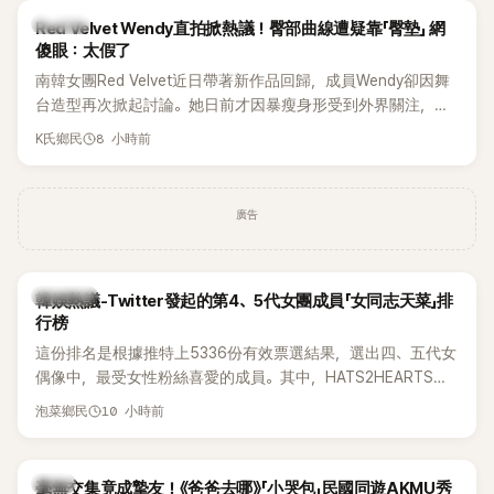
K-POP
Red Velvet Wendy直拍掀熱議！臀部曲線遭疑靠「臀墊」 網
傻眼：太假了
南韓女團Red Velvet近日帶著新作品回歸，成員Wendy卻因舞
台造型再次掀起討論。她日前才因暴瘦身形受到外界關注，又
被質疑在舞台上使用臀墊，如今最新打歌舞台曝光後，再度因
8 小時前
K氏鄉民
身形比例引發熱議。
廣告
熱議討論
韓娛熱議-Twitter發起的第4、5代女團成員「女同志天菜」排
行榜
這份排名是根據推特上5336份有效票選結果，選出四、五代女
偶像中，最受女性粉絲喜愛的成員。其中，HATS2HEARTS成
員包攬了前三名，展現了她們在女性社群中的高人氣。
10 小時前
泡菜鄉民
韓星
毫無交集竟成摯友！《爸爸去哪》「小哭包」民國同遊AKMU秀