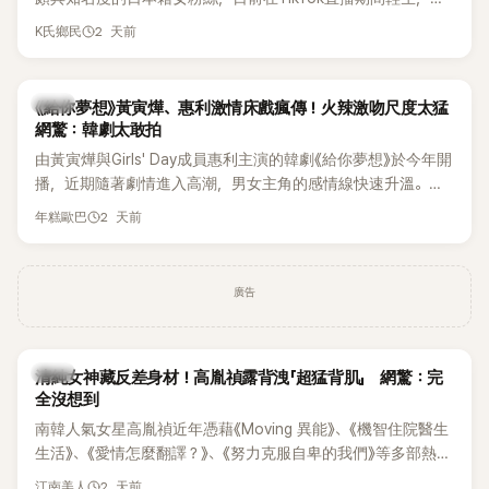
終不幸身亡，消息曝光後震驚韓網，也讓不少粉絲湧入社群平
2 天前
K氏鄉民
台哀悼。事發後，死者親友也陸續出面證實噩耗，並呼籲外界
停止揣測，盼逝者安息。
韓劇
《給你夢想》黃寅燁、惠利激情床戲瘋傳！火辣激吻尺度太猛
網驚：韓劇太敢拍
由黃寅燁與Girls' Day成員惠利主演的韓劇《給你夢想》於今年開
播，近期隨著劇情進入高潮，男女主角的感情線快速升溫。最
新播出的第8集不僅上演火辣吻戲，更接連出現床戲橋段，讓
2 天前
年糕歐巴
相關片段在網路上瘋傳，引發觀眾熱烈討論。
廣告
韓星
清純女神藏反差身材！高胤禎露背洩「超猛背肌」 網驚：完
全沒想到
南韓人氣女星高胤禎近年憑藉《Moving 異能》、《機智住院醫生
生活》、《愛情怎麼翻譯？》、《努力克服自卑的我們》等多部熱門
作品，躍升為韓劇新一代女神代表，不僅演技備受肯定，精緻
2 天前
江南美人