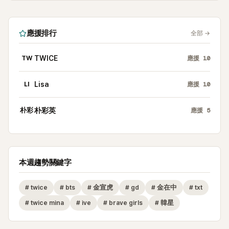
應援排行
全部
→
TW
TWICE
應援
10
LI
Lisa
應援
10
朴彩
朴彩英
應援
5
本週趨勢關鍵字
#
twice
#
bts
#
金宣虎
#
gd
#
金在中
#
txt
#
twice mina
#
ive
#
brave girls
#
韓星