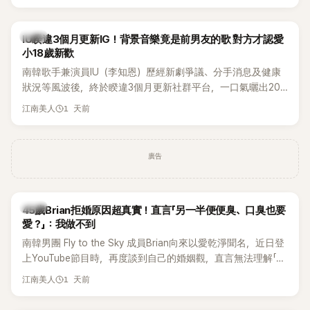
Rosé與Jennie出席，Lisa則因行程安排確定缺席，再度引發粉
絲熱議。
韓星
IU睽違3個月更新IG！背景音樂竟是前男友的歌 對方才認愛
小18歲新歡
南韓歌手兼演員IU（李知恩）歷經新劇爭議、分手消息及健康
狀況等風波後，終於睽違3個月更新社群平台，一口氣曬出20
張近況照，讓大批粉絲又驚又喜。不過，比起照片本身，更引
1 天前
江南美人
發熱議的是，她竟選用前男友張基河所屬樂團的歌曲作為背景
音樂，意外掀起韓網討論。
廣告
韓星
45歲Brian拒婚原因超真實！直言「另一半便便臭、口臭也要
愛？」：我做不到
南韓男團 Fly to the Sky 成員Brian向來以愛乾淨聞名，近日登
上YouTube節目時，再度談到自己的婚姻觀，直言無法理解「連
另一半的口臭、便便臭都要愛」這種說法，更大方表明自己是不
1 天前
江南美人
婚主義者，一番超直白發言掀起熱議。