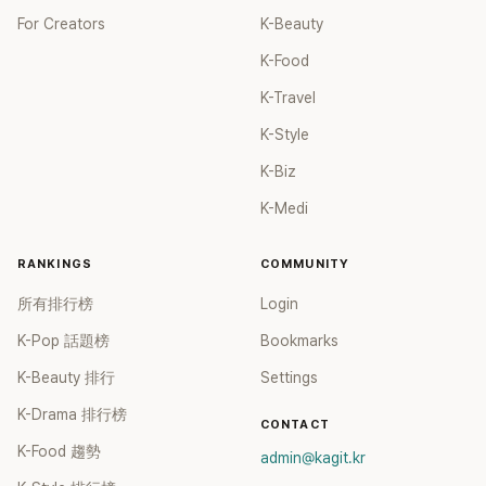
For Creators
K-Beauty
K-Food
K-Travel
K-Style
K-Biz
K-Medi
RANKINGS
COMMUNITY
所有排行榜
Login
K-Pop 話題榜
Bookmarks
K-Beauty 排行
Settings
K-Drama 排行榜
CONTACT
K-Food 趨勢
admin@kagit.kr