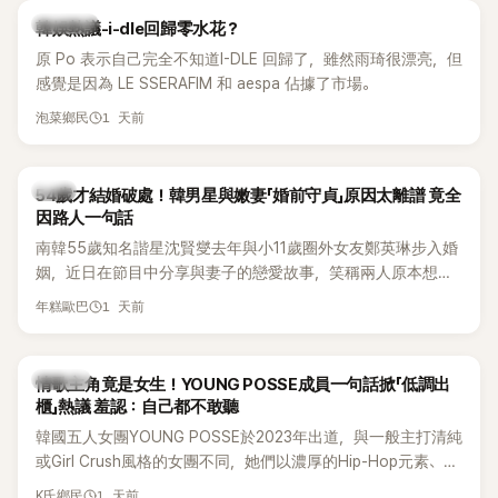
熱議討論
韓娛熱議-i-dle回歸零水花？
原 Po 表示自己完全不知道I-DLE 回歸了，雖然雨琦很漂亮，但
感覺是因為 LE SSERAFIM 和 aespa 佔據了市場。
1 天前
泡菜鄉民
韓星
54歲才結婚破處！韓男星與嫩妻「婚前守貞」原因太離譜 竟全
因路人一句話
南韓55歲知名諧星沈賢燮去年與小11歲圈外女友鄭英琳步入婚
姻，近日在節目中分享與妻子的戀愛故事，笑稱兩人原本想享
受兩人世界，沒想到站在飯店門口時竟被路人認出，還一路替
1 天前
年糕歐巴
他們加油打氣，讓他害羞到最後直接放棄進飯店，意外成了婚
前一直堅守「婚前守貞」的原因之一。
K-POP
情歌主角竟是女生！YOUNG POSSE成員一句話掀「低調出
櫃」熱議 羞認：自己都不敢聽
韓國五人女團YOUNG POSSE於2023年出道，與一般主打清純
或Girl Crush風格的女團不同，她們以濃厚的Hip-Hop元素、自
創Rap及成員親自參與創作為特色，MV也融入美式街頭、塗
1 天前
K氏鄉民