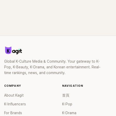
Global K-Culture Media & Community. Your gateway to K-
Pop, K-Beauty, K-Drama, and Korean entertainment. Real-
time rankings, news, and community.
COMPANY
NAVIGATION
About Kagit
首頁
K-Influencers
K-Pop
For Brands
K-Drama