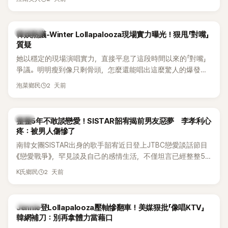
五官與清新空靈的氣質也擄獲大批粉絲。近日，她因分享一組
近況照意外掀起熱議，不是因為仙氣十足的美貌，而是藏在纖
細身材下的超狂背肌與肩膀線條，反差感十足，讓不少網友看
熱議討論
韓娛熱議-Winter Lollapalooza現場實力曝光！狠甩「對嘴」
傻直呼：「原來她身材這麼猛！」
質疑
她以穩定的現場演唱實力，直接平息了這段時間以來的「對嘴」
爭議。明明瘦到像只剩骨頭，怎麼還能唱出這麼驚人的爆發力
和音量？
2 天前
泡菜鄉民
韓星
整整5年不敢談戀愛！SISTAR韶宥揭前男友惡夢 李孝利心
疼：被男人傷慘了
南韓女團SISTAR出身的歌手韶宥近日登上JTBC戀愛談話節目
《戀愛戰爭》，罕見談及自己的感情生活，不僅坦言已經整整5
年沒有談戀愛，更首度透露空窗至今的原因，全與上一段戀情
2 天前
K氏鄉民
有關，一番真心告白讓現場來賓都相當震驚。
K-POP
Jennie登Lollapalooza壓軸慘翻車！美媒狠批「像唱KTV」
韓網補刀：別再拿體力當藉口