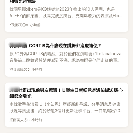
相曝光超荒謬
韓國男團xikers是KQ娛樂於2023年推出的10人男團，也是
ATEEZ的師弟團，以高完成度舞台、充滿爆發力的表演及Hip-
Hop風格聞名，出道後迅速累積大批海內外粉絲，近年也陸續
5 小時前
K氏鄉民
登上Lollapalooza等國際大型音樂節，展現新生代男團的舞台
實力。
熱議討論
韓娛熱議-CORTIS為什麼現在跳舞都這麼隨便？
原PO身為CORTIS的粉絲，對於他們在演唱會和Lollapalooza
音樂節上跳舞過於隨便感到不滿，認為舞蹈是他們走紅的重要
原因，希望他們能更認真地表演。
5 小時前
泡菜鄉民
韓星
才因社群出現前男友惹議！IU曬生日蛋糕竟是邊佑錫送 暖心
細節全曝光
南韓歌手兼演員IU（李知恩）歷經新劇爭議、分手消息及健康
狀況等風波後，終於睽違3個月更新社群平台，一口氣曬出20
張近況照，讓大批粉絲又驚又喜。其中，一張生日蛋糕照意外
6 小時前
江南美人
掀起熱議，不僅送禮人的身分曝光，就連貼文背景音樂也被眼
尖網友發現暗藏玄機，在韓網引發兩波討論。